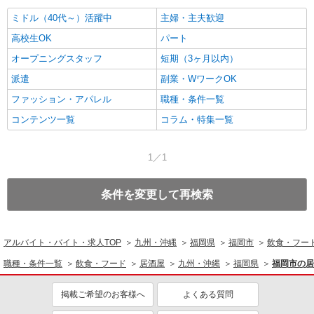
ミドル（40代～）活躍中
主婦・主夫歓迎
高校生OK
パート
オープニングスタッフ
短期（3ヶ月以内）
派遣
副業・WワークOK
ファッション・アパレル
職種・条件一覧
コンテンツ一覧
コラム・特集一覧
1／1
条件を変更して再検索
アルバイト・バイト・求人TOP
九州・沖縄
福岡県
福岡市
飲食・フー
職種・条件一覧
飲食・フード
居酒屋
九州・沖縄
福岡県
福岡市の居
掲載ご希望のお客様へ
よくある質問