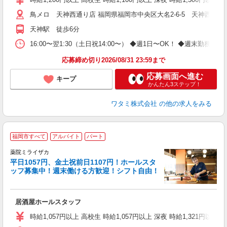
鳥メロ 天神西通り店 福岡県福岡市中央区大名2-6-5 天神西通り
天神駅 徒歩6分
16:00〜翌1:30（土日祝14:00〜） ◆週1日〜OK！ ◆週
応募締め切り2026/08/31 23:59まで
応募画面へ進む
キープ
かんたん3ステップ！
ワタミ株式会社
の他の求人をみる
福岡市すべて
アルバイト
パート
薬院ミライザカ
平日1057円、金土祝前日1107円！ホールスタ
イ
ッフ募集中！週末働ける方歓迎！シフト自由！
履
勤
研
居酒屋ホールスタッフ
時給1,057円以上 高校生 時給1,057円以上 深夜 時給1,321円以上