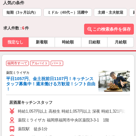
人気の条件
短期（3ヶ月以内）
ミドル（40代～）活躍中
主婦・主夫歓迎
求人件数 :
6
件
この検索条件を保存
指定なし
新着順
時給順
日給順
月給順
福岡市すべて
アルバイト
パート
薬院ミライザカ
平日1057円、金土祝前日1107円！キッチンス
イ
タッフ募集中！週末働ける方歓迎！シフト自由
履
！
勤
研
居酒屋キッチンスタッフ
時給1,057円以上 高校生 時給1,057円以上 深夜 時給1,321円以上
薬院ミライザカ 福岡県福岡市中央区薬院3-3-1 1階
薬院駅 徒歩1分