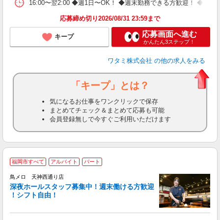
16:00〜翌2:00 ◆週1日〜OK！ ◆週末勤務できる方歓迎！ 
応募締め切り2026/08/31 23:59まで
応募画面へ進む
キープ
かんたん3ステップ！
ワタミ株式会社
の他の求人をみる
「キープ」とは？
気になるお仕事をワンクリックで保存
まとめてチェック＆まとめて応募も可能
会員登録無しで今すぐご利用いただけます
福岡市すべて
アルバイト
パート
鳥メロ 天神西通り店
深夜ホールスタッフ募集中！週末働ける方歓迎
イ
！シフト自由！
履
昇
か