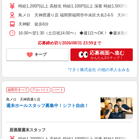
時給1,200円以上 高校生 時給1,100円以上 深夜 時給1,500円以上 
鳥メロ 天神西通り店 福岡県福岡市中央区大名2-6-5 天神西通り
天神駅 徒歩6分
16:00〜翌1:30（土日祝14:00〜） ◆週1日〜OK！ ◆週
応募締め切り2026/08/31 23:59まで
応募画面へ進む
キープ
かんたん3ステップ！
ワタミ株式会社
の他の求人をみる
福岡市すべて
アルバイト
パート
鳥メロ 天神西通り店
週末ホールスタッフ募集中！シフト自由！
イ
履
勤
助
居酒屋週末スタッフ
時給1,200円以上 高校生 時給1,100円以上 深夜 時給1,500円以上 