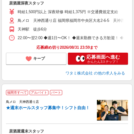
居酒屋深夜スタッフ
時給1,500円以上 深夜研修 時給1,375円 ※交通費規定支給
鳥メロ 天神西通り店 福岡県福岡市中央区大名2-6-5 天神西通り
天神駅 徒歩6分
22:00〜翌2:00 ◆週1日〜OK！ ◆週末勤務できる方歓迎！ 
応募締め切り2026/08/31 23:59まで
応募画面へ進む
キープ
かんたん3ステップ！
ワタミ株式会社
の他の求人をみる
福岡市すべて
アルバイト
パート
鳥メロ 天神西通り店
★週末ホールスタッフ募集中！シフト自由！
イ
履
勤
助
居酒屋週末スタッフ