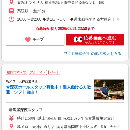
薬院ミライザカ 福岡県福岡市中央区薬院3-3-1 1階
薬院駅 徒歩1分
16:00〜翌2:00 ◆週1日〜OK！ ◆週末勤務できる方歓迎！ 
応募締め切り2026/08/31 23:59まで
応募画面へ進む
キープ
かんたん3ステップ！
ワタミ株式会社
の他の求人をみる
福岡市すべて
アルバイト
パート
鳥メロ 天神西通り店
★深夜ホールスタッフ募集中！週末働ける方歓
イ
迎！シフト自由！
履
昇
か
居酒屋深夜スタッフ
時給1,500円以上 深夜研修 時給1,375円 ※交通費規定支給
鳥メロ 天神西通り店 福岡県福岡市中央区大名2-6-5 天神西通り