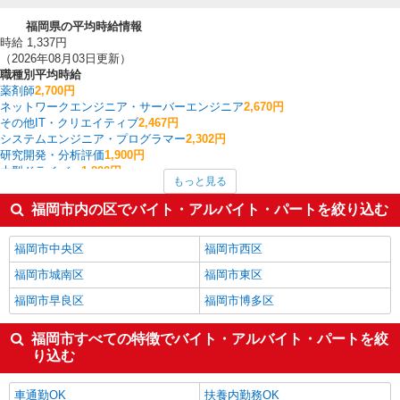
福岡県の平均時給情報
時給 1,337円
（2026年08月03日更新）
職種別平均時給
薬剤師
2,700円
ネットワークエンジニア・サーバーエンジニア
2,670円
その他IT・クリエイティブ
2,467円
システムエンジニア・プログラマー
2,302円
研究開発・分析評価
1,900円
大型ドライバー
1,800円
もっと見る
法人営業
1,620円
生産管理・品質管理
1,550円
福岡市内の区でバイト・アルバイト・パートを絞り込む
広報・宣伝
1,500円
商品管理・バイヤー
1,450円
福岡市中央区
福岡市西区
福岡県の他の職種の平均時給を見る
福岡市城南区
福岡市東区
福岡市早良区
福岡市博多区
福岡市すべての特徴でバイト・アルバイト・パートを絞
り込む
車通勤OK
扶養内勤務OK