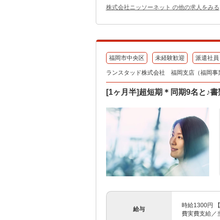
株式会社ニッソーネット の他の求人をみる
福岡市中央区
未経験歓迎
派遣社員
ランスタッド株式会社 福岡支店（福岡事業所）
[1ヶ月半]超短期＊同期9名と♪書
時給1300円 
給与
費実費支給／当社