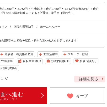
1,650円〜2,062円 初任者以上：時給1,450円〜1,812円 無資格の方：時給
,687円 ※給与幅は勤務先による +交通費、諸手当（勤務先...
タッフ / 病院内看護助手 / ホームヘルパー
 地域密着求人多数★駅近・家から近い求人をお探しできます！
経験者・有資格者歓迎
女性活躍中
フリーター歓迎
ク通勤OK
自転車通勤OK
扶養内勤務OK
社会保険あり
得支援制度あり
9 まで
詳細を見る
画面へ進む
キープ
ん3ステップ！