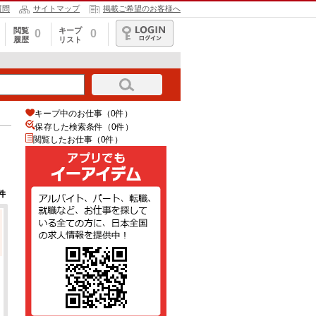
質問
サイトマップ
掲載ご希望のお客様へ
閲覧
キープ
0
0
履歴
リスト
ログイン
キープ中のお仕事（0件）
保存した検索条件（
0
件）
閲覧したお仕事（0件）
件