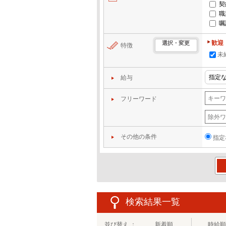
契
職
嘱
歓迎
選択・変更
特徴
未
給与
フリーワード
その他の条件
指定
この
検索結果一覧
並び替え ：
新着順
時給順