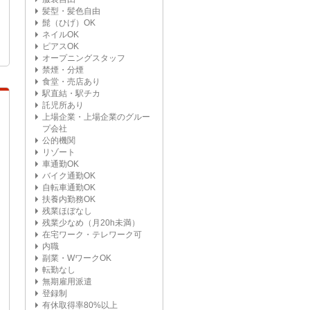
髪型・髪色自由
髭（ひげ）OK
ネイルOK
ピアスOK
オープニングスタッフ
禁煙・分煙
食堂・売店あり
駅直結・駅チカ
託児所あり
上場企業・上場企業のグルー
プ会社
公的機関
リゾート
車通勤OK
バイク通勤OK
自転車通勤OK
扶養内勤務OK
残業ほぼなし
残業少なめ（月20h未満）
在宅ワーク・テレワーク可
内職
副業・WワークOK
転勤なし
無期雇用派遣
登録制
有休取得率80%以上