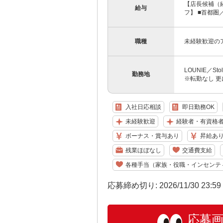
【店長候補（経
給与
フ】 ■首都圏／月
職種
未経験歓迎の
LOUNIE／S
勤務地
※転勤なし 更
入社日応相談
即日勤務OK
未経験歓迎
経験者・有資格
ボーナス・賞与あり
昇給あ
残業ほぼなし
交通費支給
各種手当（家族・役職・インセンテ
応募締め切り: 2026/11/30 23:5
応募