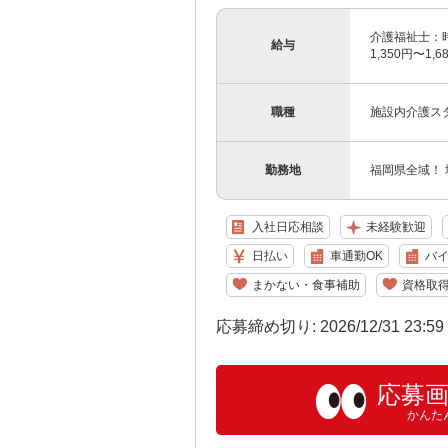
介護福祉士：時給
給与
1,350円〜1
職種
施設内介護ス
勤務地
福岡県全域！
入社日応相談
未経験歓迎
日払い
車通勤OK
バイ
まかない・食事補助
資格取
応募締め切り: 2026/12/31 23:5
応募
かんた