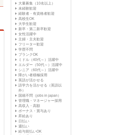
大量募集（10名以上）
未経験歓迎
経験者・有資格者歓迎
高校生OK
大学生歓迎
新卒・第二新卒歓迎
女性活躍中
主婦・主夫歓迎
フリーター歓迎
学歴不問
ブランクOK
ミドル（40代～）活躍中
エルダー（50代～）活躍中
シニア（60代～）活躍中
障がい者積極採用
英語が活かせる
語学力を活かせる（英語以
外）
国籍不問（jobs in japan）
管理職・マネージャー採用
高収入・高額
ボーナス・賞与あり
昇給あり
日払い
週払い
給与前払いOK