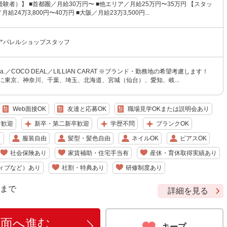
験者）】 ■首都圏／月給30万円〜 ■他エリア／月給25万円〜35万円 【スタッ
給24万3,800円〜40万円 ■大阪／月給23万3,500円...
アパレルショップスタッフ
tola.／COCO DEAL／LILLIAN CARAT ※ブランド・勤務地の希望考慮します！
に東京、神奈川、千葉、埼玉、北海道、宮城（仙台）、愛知、岐...
Web面接OK
友達と応募OK
職場見学OKまたは説明会あり
者歓迎
新卒・第二新卒歓迎
学歴不問
ブランクOK
り
服装自由
髪型・髪色自由
ネイルOK
ピアスOK
社会保険あり
家賃補助・住宅手当有
産休・育休取得実績あり
ィブなど）あり
社割・特典あり
研修制度あり
9 まで
詳細を見る
画面へ進む
キープ