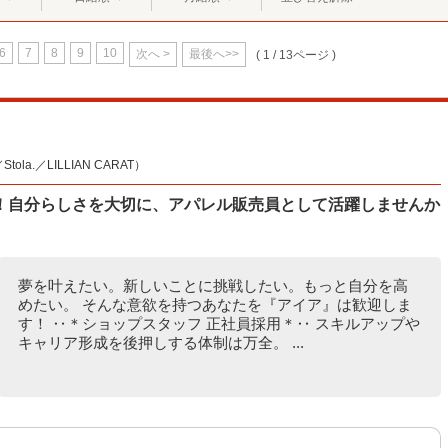
6
7
8
9
10
次へ >
最後へ>>
( 1 / 13ページ )
la.／LILLIAN CARAT）
！自分らしさを大切に、アパレル販売員として活躍しませんか
夢を叶えたい。新しいことに挑戦したい。もっと自分を高
めたい。 そんな意欲を持つあなたを『アイア』は歓迎しま
す！ ‥＊ショップスタッフ 正社員採用＊‥ スキルアップや
キャリア形成を後押しする体制は万全。 ...