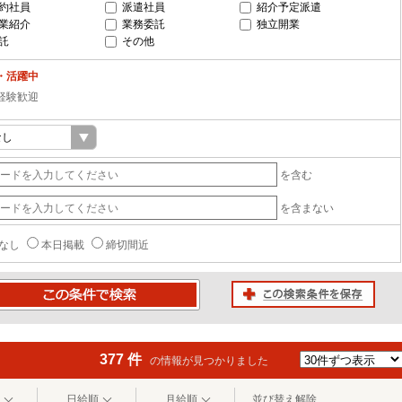
約社員
派遣社員
紹介予定派遣
業紹介
業務委託
独立開業
託
その他
・活躍中
経験歓迎
を含む
を含まない
なし
本日掲載
締切間近
この検索条件を保存
条件で検索
377 件
の情報が見つかりました
日給順
月給順
並び替え解除