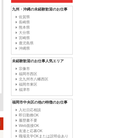
九州・沖縄の未経験歓迎のお仕事
佐賀県
長崎県
熊本県
大分県
宮崎県
鹿児島県
沖縄県
未経験歓迎のお仕事人気エリア
宗像市
福岡市西区
北九州市八幡西区
福岡市東区
福津市
福岡市中央区の他の特徴のお仕事
入社日応相談
即日勤務OK
履歴書不要
Web面接OK
友達と応募OK
職場見学OKまたは説明会あり