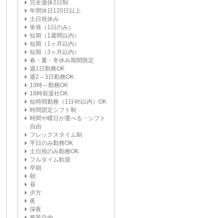
完全週休2日制
年間休日120日以上
土日祝休み
単発（1日のみ）
短期（1週間以内）
短期（1ヶ月以内）
短期（3ヶ月以内）
春・夏・冬休み期間限定
週1日勤務OK
週2～3日勤務OK
10時～勤務OK
16時前退社OK
短時間勤務（1日4h以内）OK
時間固定シフト制
時間や曜日が選べる・シフト
自由
フレックスタイム制
平日のみ勤務OK
土日祝のみ勤務OK
フルタイム歓迎
早朝
朝
昼
夕方
夜
深夜
服装自由