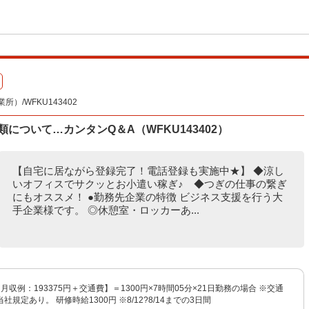
/WFKU143402
類について…カンタンQ＆A（WFKU143402）
【自宅に居ながら登録完了！電話登録も実施中★】 ◆涼し
いオフィスでサクッとお小遣い稼ぎ♪ ◆つぎの仕事の繋ぎ
にもオススメ！ ●勤務先企業の特徴 ビジネス支援を行う大
手企業様です。 ◎休憩室・ロッカーあ...
【月収例：193375円＋交通費】＝1300円×7時間05分×21日勤務の場合 ※交通
規定あり。 研修時給1300円 ※8/12?8/14までの3日間