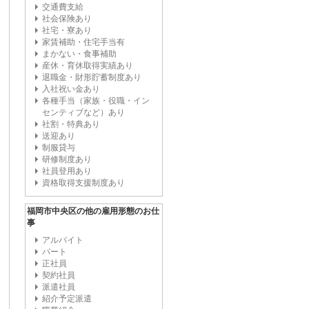
交通費支給
社会保険あり
社宅・寮あり
家賃補助・住宅手当有
まかない・食事補助
産休・育休取得実績あり
退職金・財形貯蓄制度あり
入社祝い金あり
各種手当（家族・役職・イン
センティブなど）あり
社割・特典あり
送迎あり
制服貸与
研修制度あり
社員登用あり
資格取得支援制度あり
福岡市中央区の他の雇用形態のお仕
事
アルバイト
パート
正社員
契約社員
派遣社員
紹介予定派遣