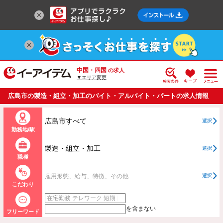
中国・四国
の求人
▼エリア変更
広島市の製造・組立・加工のバイト・アルバイト・パートの求人情報
一覧
広島市すべて
選択
勤務地/駅
製造・組立・加工
選択
職種
雇用形態、給与、特徴、その他
選択
こだわり
を含まない
フリーワード