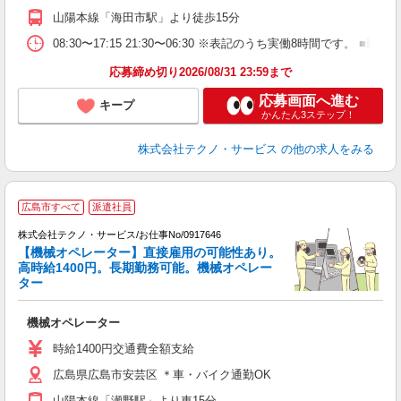
山陽本線「海田市駅」より徒歩15分
08:30〜17:15 21:30〜06:30 ※表記のうち実働8時間です
応募締め切り2026/08/31 23:59まで
応募画面へ進む
キープ
かんたん3ステップ！
株式会社テクノ・サービス
の他の求人をみる
広島市すべて
派遣社員
株式会社テクノ・サービス/お仕事No/0917646
【機械オペレーター】直接雇用の可能性あり。
高時給1400円。長期勤務可能。機械オペレー
ター
じ
機械オペレーター
履
ラ
時給1400円交通費全額支給
O
広島県広島市安芸区 ＊車・バイク通勤OK
山陽本線「瀬野駅」より車15分