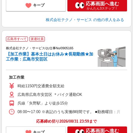
応募画面へ進む
キープ
かんたん3ステップ！
株式会社テクノ・サービス
の他の求人をみる
広島市すべて
派遣社員
す
株式会社テクノ・サービス/お仕事No/0905165
【加工作業】基本土日はお休み★長期勤務★加
工作業：広島市安芸区
ビ
加工作業
履
週
時給1150円交通費全額支給
広島県広島市安芸区 ＊バイク通勤OK
呉線「矢野駅」より徒歩15分
08:00〜17:00 ※表記のうち実働8時間です。 ■勤務曜日：月
応募締め切り2026/08/31 23:59まで
応募画面へ進む
キープ