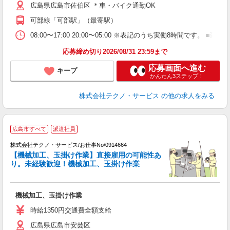
広島県広島市佐伯区 ＊車・バイク通勤OK
得
可部線「可部駅」（最寄駅）
08:00〜17:00 20:00〜05:00 ※表記のうち実働8時間で
応募締め切り2026/08/31 23:59まで
応募画面へ進む
キープ
かんたん3ステップ！
株式会社テクノ・サービス
の他の求人をみる
広島市すべて
派遣社員
願
株式会社テクノ・サービス/お仕事No/0914664
【機械加工、玉掛け作業】直接雇用の可能性あ
り。未経験歓迎！機械加工、玉掛け作業
げ
フ
機械加工、玉掛け作業
履
高
時給1350円交通費全額支給
広島県広島市安芸区