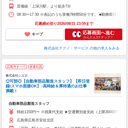
芸備線「上深川駅」より徒歩7分
08:30〜17:30 ※表記のうち実働7時間50分です。 ■勤務曜日
応募締め切り2026/08/31 23:59まで
応募画面へ進む
キープ
かんたん3ステップ！
株式会社テクノ・サービス
の他の求人をみる
広島市すべて
派遣社員
集
株式会社シエロ
◎可部◎【自動車部品製造スタッフ】【即日登
録/スマホ面接OK】♪高時給＆厚待遇のお仕事
満載！
造
自動車部品製造スタッフ
即
学
時給1150円〜 ※残業代支給 ★交通費別途支給（上限30000円）
払
広島県広島市安佐北区
ィ