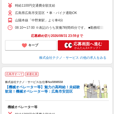
週
時給1100円交通費全額支給
広島県広島市安芸区 ＊車・バイク通勤OK
山陽本線「中野東駅」より車4分
08:10〜17:00 ※表記のうち実働7時間45分です。 ■勤務曜日
応募締め切り2026/08/31 23:59まで
応募画面へ進む
キープ
かんたん3ステップ！
株式会社テクノ・サービス
の他の求人をみる
広島市すべて
派遣社員
株式会社テクノ・サービス/お仕事No/0898558
【機械オペレーター等】魅力の高時給！未経験
歓迎！機械オペレーター等：広島市安芸区
フ
機械オペレーター等
履
高