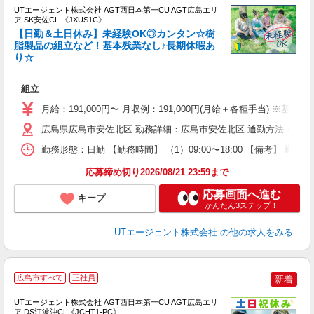
UTエージェント株式会社 AGT西日本第一CU AGT広島エリ
ア SK安佐CL 《JXUS1C》
【日勤＆土日休み】未経験OK◎カンタン☆樹
脂製品の組立など！基本残業なし♪長期休暇あ
り☆
る
入
組立
場
タ
月給：191,000円〜 月収例：191,000円(月給＋各種手当) ※基本
休
広島県広島市安佐北区 勤務詳細：広島市安佐北区 通勤方法：車/バ
場
通
勤務形態：日勤 【勤務時間】 （1）09:00〜18:00 【備考】 
り
応募締め切り2026/08/21 23:59まで
応募画面へ進む
キープ
かんたん3ステップ！
UTエージェント株式会社
の他の求人をみる
広島市すべて
正社員
新着
UTエージェント株式会社 AGT西日本第一CU AGT広島エリ
ア DS江波沖CL《JCHT1-PC》