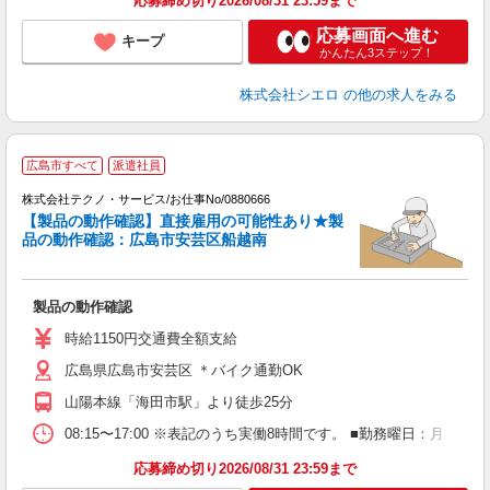
応募締め切り2026/08/31 23:59まで
応募画面へ進む
キープ
かんたん3ステップ！
株式会社シエロ
の他の求人をみる
広島市すべて
派遣社員
休
株式会社テクノ・サービス/お仕事No/0880666
【製品の動作確認】直接雇用の可能性あり★製
す
品の動作確認：広島市安芸区船越南
ル
製品の動作確認
履
週
時給1150円交通費全額支給
広島県広島市安芸区 ＊バイク通勤OK
山陽本線「海田市駅」より徒歩25分
08:15〜17:00 ※表記のうち実働8時間です。 ■勤務曜日：月
応募締め切り2026/08/31 23:59まで