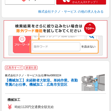
かんたん3ステップ！
株式会社テクノ・サービス
の他の求人をみる
広島市すべて
派遣社員
株式会社テクノ・サービス/お仕事No/0893224
【機械加工】未経験者大歓迎。単純作業。夜勤
専属のお仕事。機械加工：広島市安芸区
派
機械加工
履
週
時給1120円交通費全額支給