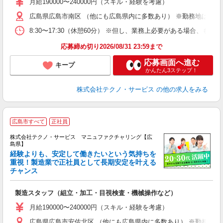
あ
月給190000〜240000円（スキル・経験を考慮）
遣
広島県広島市南区 （他にも広島県内に多数あり） ※勤務地はご希
8:30〜17:30（休憩60分） ※但し、業務上必要がある場合
応募締め切り2026/08/31 23:59まで
応募画面へ進む
キープ
かんたん3ステップ！
株式会社テクノ・サービス
の他の求人をみる
広島市すべて
正社員
株式会社テクノ・サービス マニュファクチャリング【広
島県】
経験よりも、安定して働きたいという気持ちを
重視！製造業で正社員として長期安定を叶える
チャンス
く
入
製造スタッフ（組立・加工・目視検査・機械操作など）
未
あ
月給190000〜240000円（スキル・経験を考慮）
遣
広島県広島市安佐北区 （他にも広島県内に多数あり） ※勤務地は