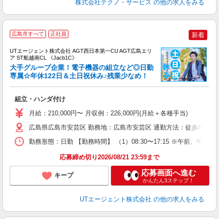
株式会社テクノ・サービス
の他の求人をみる
広島市すべて
正社員
新着
UTエージェント株式会社 AGT西日本第一CU AGT広島エリ
ア ST船越南CL 《Jacb1C》
大手グループ企業！電子機器の組立など◎日勤
専属☆年休122日＆土日祝休み♪残業少なめ！
部
組立・ハンダ付け
入
場
月給：210,000円〜 月収例：226,000円(月給＋各種手当)
タ
休
広島県広島市安芸区 勤務地：広島市安芸区 通勤方法：徒歩/車/バス
場
勤務形態：日勤 【勤務時間】 （1）08:30〜17:15 ※午前、
通
り
応募締め切り2026/08/21 23:59まで
応募画面へ進む
キープ
かんたん3ステップ！
UTエージェント株式会社
の他の求人をみる