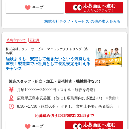
応募画面へ進む
キープ
かんたん3ステップ！
株式会社テクノ・サービス
の他の求人をみる
広島市すべて
正社員
株式会社テクノ・サービス マニュファクチャリング【広
島県】
経験よりも、安定して働きたいという気持ちを
重視！製造業で正社員として長期安定を叶える
チャンス
く
入
製造スタッフ（組立・加工・目視検査・機械操作など）
未
あ
月給190000〜240000円（スキル・経験を考慮）
遣
広島県広島市安芸区 （他にも広島県内に多数あり） ※勤務地はご
8:30〜17:30（休憩60分） ※但し、業務上必要がある場合
応募締め切り2026/08/31 23:59まで
応募画面へ進む
キープ