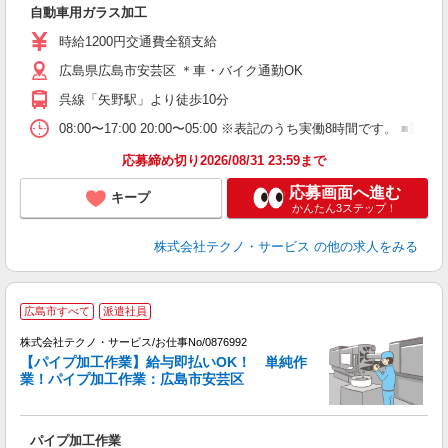
自動車用ガラス加工
履
週
時給1200円交通費全額支給
広島県広島市安芸区 ＊車・バイク通勤OK
呉線「矢野駅」より徒歩10分
08:00〜17:00 20:00〜05:00 ※表記のうち実働8時間です
応募締め切り2026/08/31 23:59まで
応募画面へ進む
キープ
かんたん3ステップ！
株式会社テクノ・サービス
の他の求人をみる
広島市すべて
派遣社員
株式会社テクノ・サービス/お仕事No/0876992
【パイプ加工作業】給与即払いOK！ 単純作
業！パイプ加工作業：広島市安芸区
業
パイプ加工作業
履