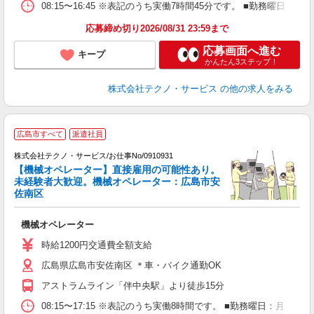
08:15〜16:45 ※表記のうち実働7時間45分です。 ■勤務曜日
応募締め切り2026/08/31 23:59まで
応募画面へ進む
キープ
かんたん3ステップ！
株式会社テクノ・サービス
の他の求人をみる
広島市すべて
派遣社員
株式会社テクノ・サービス/お仕事No/0910931
【機械オペレーター】直接雇用の可能性あり。
未経験者大歓迎。機械オペレーター：広島市安
ま
佐南区
サ
機械オペレーター
履
週
時給1200円交通費全額支給
通
広島県広島市安佐南区 ＊車・バイク通勤OK
アストラムライン「伴中央駅」より徒歩15分
08:15〜17:15 ※表記のうち実働8時間です。 ■勤務曜日：月