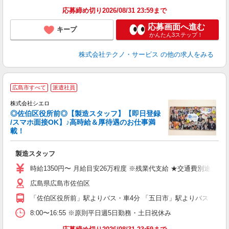
応募締め切り2026/08/31 23:59まで
応募画面へ進む
キープ
かんたん3ステップ！
株式会社テクノ・サービス
の他の求人をみる
★
広島市すべて
派遣社員
株式会社シエロ
◎佐伯区役所前◎【製造スタッフ】【即日登録
/スマホ面接OK】♪高時給＆厚待遇のお仕事満
載！
け
製造スタッフ
即
学
時給1350円〜 月給目安26万程度 ※残業代支給 ★交通費別途支給
払
広島県広島市佐伯区
ィ
「佐伯区役所前」駅よりバス・車4分 「五日市」駅よりバス・車5
8:00〜16:55 ※原則平日週5日勤務・土日祝休み