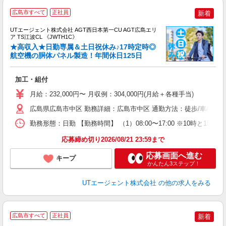
広島市すべて
正社員
新着
UTエージェント株式会社 AGT西日本第一CU AGT広島エリ
ア TS江波CL 《JWTH1C》
★高収入★日勤専属＆土日祝休み♪17時定時◎
航空機の胴体パネル製造！年間休日125日
る
加工・組付
入
場
月給：232,000円〜 月収例：304,000円(月給＋各種手当)
タ
休
広島県広島市中区 勤務詳細：広島市中区 通勤方法：徒歩/車/自転車
場
勤務形態：日勤 【勤務時間】 （1）08:00〜17:00 ※10時と
通
り
応募締め切り2026/08/21 23:59まで
応募画面へ進む
キープ
かんたん3ステップ！
UTエージェント株式会社
の他の求人をみる
広島市すべて
正社員
新着