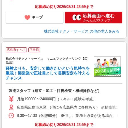
応募締め切り2026/08/31 23:59まで
応募画面へ進む
キープ
かんたん3ステップ！
株式会社テクノ・サービス
の他の求人をみる
広島市すべて
正社員
株式会社テクノ・サービス マニュファクチャリング【広
島県】
経験よりも、安定して働きたいという気持ちを
重視！製造業で正社員として長期安定を叶える
チャンス
く
入
製造スタッフ（組立・加工・目視検査・機械操作など）
未
あ
月給190000〜240000円（スキル・経験を考慮）
遣
広島県広島市東区 （他にも広島県内に多数あり） ※勤務地はご希
8:30〜17:30（休憩60分） ※但し、業務上必要がある場合
応募締め切り2026/08/31 23:59まで