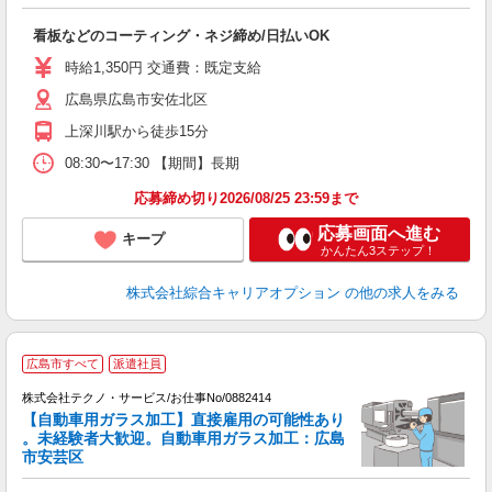
た
入
看板などのコーティング・ネジ締め/日払いOK
分
ミ
時給1,350円 交通費：既定支給
髪
広島県広島市安佐北区
服
上深川駅から徒歩15分
08:30〜17:30 【期間】長期
応募締め切り2026/08/25 23:59まで
応募画面へ進む
キープ
かんたん3ステップ！
株式会社綜合キャリアオプション
の他の求人をみる
広島市すべて
派遣社員
株式会社テクノ・サービス/お仕事No/0882414
【自動車用ガラス加工】直接雇用の可能性あり
。未経験者大歓迎。自動車用ガラス加工：広島
市安芸区
待