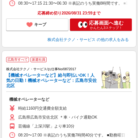
08:30〜17:15 21:30〜06:30 ※表記のうち実働8時間です
応募締め切り2026/08/31 23:59まで
応募画面へ進む
キープ
かんたん3ステップ！
株式会社テクノ・サービス
の他の求人をみる
広島市すべて
派遣社員
株式会社テクノ・サービス/お仕事No/0872017
【機械オペレーターなど】給与即払いOK！人
気の日勤！機械オペレーターなど：広島市安佐
北区
合
機械オペレーターなど
履
週
時給1160円交通費全額支給
通
広島県広島市安佐北区 ＊車・バイク通勤OK
芸備線「上深川駅」より車10分
08:20〜17:00 ※表記のうち実働7時間40分です。 ■勤務曜日