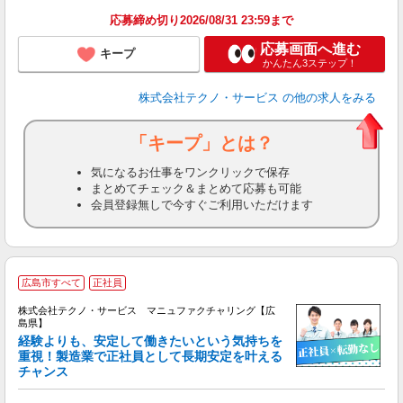
応募締め切り2026/08/31 23:59まで
応募画面へ進む
キープ
かんたん3ステップ！
株式会社テクノ・サービス
の他の求人をみる
「キープ」とは？
気になるお仕事をワンクリックで保存
まとめてチェック＆まとめて応募も可能
会員登録無しで今すぐご利用いただけます
広島市すべて
正社員
株式会社テクノ・サービス マニュファクチャリング【広
島県】
経験よりも、安定して働きたいという気持ちを
重視！製造業で正社員として長期安定を叶える
チャンス
く