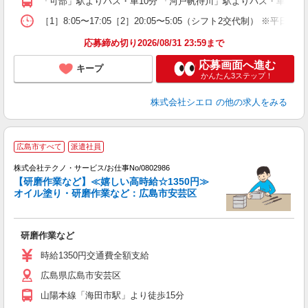
「可部」駅よりバス・車10分 「河戸帆待川」駅よりバス・車10分
［1］8:05〜17:05［2］20:05〜5:05（シフト2交代制） ※平日
応募締め切り2026/08/31 23:59まで
応募画面へ進む
キープ
かんたん3ステップ！
株式会社シエロ
の他の求人をみる
広島市すべて
派遣社員
株式会社テクノ・サービス/お仕事No/0802986
【研磨作業など】≪嬉しい高時給☆1350円≫
オイル塗り・研磨作業など：広島市安芸区
条
研磨作業など
履
高
時給1350円交通費全額支給
広島県広島市安芸区
山陽本線「海田市駅」より徒歩15分