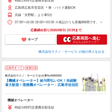
時給1300円交通費全額支給
広島県広島市安芸区 ＊車・バイク通勤OK
呉線「矢野駅」より車5分
07:00〜16:00 18:00〜03:00 ※表記のうち実働8時間です
応募締め切り2026/08/31 23:59まで
応募画面へ進む
キープ
かんたん3ステップ！
株式会社テクノ・サービス
の他の求人をみる
広島市すべて
派遣社員
業
株式会社テクノ・サービス/お仕事No/0865900
【機械オペレーター】給与即払いOK！未経験
者大歓迎！溶接機オペレーター：広島市佐伯区
ー
機械オペレーター
履
ミ
時給1400円交通費全額支給
売