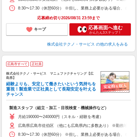
8:30〜17:30（休憩60分） ※但し、業務上必要がある場合
応募締め切り2026/08/31 23:59まで
応募画面へ進む
キープ
かんたん3ステップ！
株式会社テクノ・サービス
の他の求人をみる
広島市すべて
正社員
株式会社テクノ・サービス マニュファクチャリング【広
島県】
経験よりも、安定して働きたいという気持ちを
重視！製造業で正社員として長期安定を叶える
チャンス
く
入
製造スタッフ（組立・加工・目視検査・機械操作など）
未
あ
月給190000〜240000円（スキル・経験を考慮）
遣
広島県広島市佐伯区 （他にも広島県内に多数あり） ※勤務地はご
8:30〜17:30（休憩60分） ※但し、業務上必要がある場合