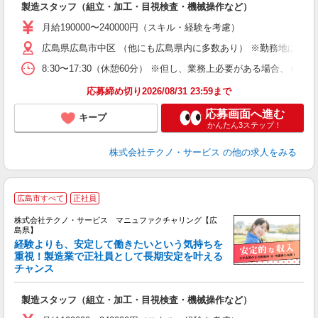
入
製造スタッフ（組立・加工・目視検査・機械操作など）
未
あ
月給190000〜240000円（スキル・経験を考慮）
遣
広島県広島市中区 （他にも広島県内に多数あり） ※勤務地はご希
8:30〜17:30（休憩60分） ※但し、業務上必要がある場合
応募締め切り2026/08/31 23:59まで
応募画面へ進む
キープ
かんたん3ステップ！
株式会社テクノ・サービス
の他の求人をみる
広島市すべて
正社員
株式会社テクノ・サービス マニュファクチャリング【広
島県】
経験よりも、安定して働きたいという気持ちを
重視！製造業で正社員として長期安定を叶える
チャンス
く
入
製造スタッフ（組立・加工・目視検査・機械操作など）
未