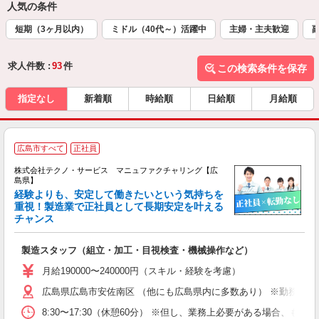
人気の条件
短期（3ヶ月以内）
ミドル（40代～）活躍中
主婦・主夫歓迎
求人件数 :
93
件
この検索条件を保存
指定なし
新着順
時給順
日給順
月給順
広島市すべて
正社員
株式会社テクノ・サービス マニュファクチャリング【広
島県】
経験よりも、安定して働きたいという気持ちを
重視！製造業で正社員として長期安定を叶える
チャンス
く
入
製造スタッフ（組立・加工・目視検査・機械操作など）
未
あ
月給190000〜240000円（スキル・経験を考慮）
遣
広島県広島市安佐南区 （他にも広島県内に多数あり） ※勤務地は
8:30〜17:30（休憩60分） ※但し、業務上必要がある場合