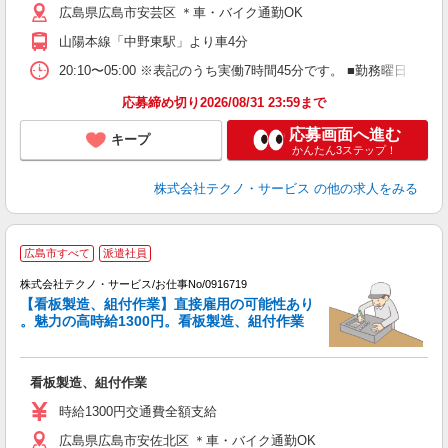
広島県広島市安芸区 ＊車・バイク通勤OK
山陽本線「中野東駅」より車4分
20:10〜05:00 ※表記のうち実働7時間45分です。 ■勤務曜日
応募締め切り2026/08/31 23:59まで
応募画面へ進む
キープ
かんたん3ステップ！
株式会社テクノ・サービス
の他の求人をみる
広島市すべて
派遣社員
株式会社テクノ・サービス/お仕事No/0916719
【看板製造、組付作業】直接雇用の可能性あり
い
。魅力の高時給1300円。看板製造、組付作業
ス
看板製造、組付作業
履
高
時給1300円交通費全額支給
勤
広島県広島市安佐北区 ＊車・バイク通勤OK
り