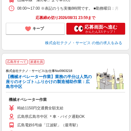
08:00〜17:00 ※表記のうち実働8時間です。 ■勤務曜日：月
応募締め切り2026/08/31 23:59まで
応募画面へ進む
キープ
かんたん3ステップ！
株式会社テクノ・サービス
の他の求人をみる
広島市すべて
派遣社員
株式会社テクノ・サービス/お仕事No/0903218
い
【機械オペレーター作業】業務の半分は人気の
座りのオシゴト♪ふりかけの製造補助作業：広
島市中区
『
機械オペレーター作業
履
土
時給1150円交通費全額支給
広島県広島市中区 ＊車・バイク通勤OK
広島電鉄6号線「江波駅」（最寄駅）