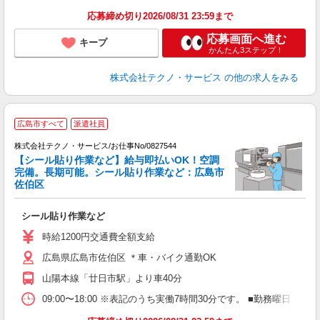
応募締め切り2026/08/31 23:59まで
応募画面へ進む
キープ
かんたん3ステップ！
株式会社テクノ・サービス
の他の求人をみる
広島市すべて
派遣社員
株式会社テクノ・サービス/お仕事No/0827544
【シール貼り作業など】給与即払いOK！空調
完備。長期可能。シール貼り作業など：広島市
佐伯区
プ
シール貼り作業など
履
ミ
時給1200円交通費全額支給
O
広島県広島市佐伯区 ＊車・バイク通勤OK
山陽本線「廿日市駅」より車40分
09:00〜18:00 ※表記のうち実働7時間30分です。 ■勤務曜日