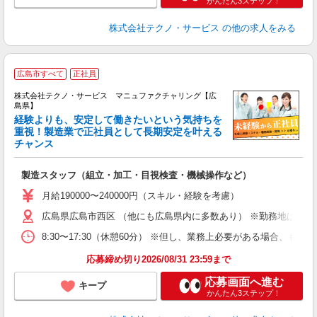
かんたん3ステップ！
株式会社テクノ・サービス
の他の求人をみる
広島市すべて
正社員
株式会社テクノ・サービス マニュファクチャリング【広
島県】
経験よりも、安定して働きたいという気持ちを
重視！製造業で正社員として長期安定を叶える
チャンス
く
入
製造スタッフ（組立・加工・目視検査・機械操作など）
未
あ
月給190000〜240000円（スキル・経験を考慮）
遣
広島県広島市西区 （他にも広島県内に多数あり） ※勤務地はご希
8:30〜17:30（休憩60分） ※但し、業務上必要がある場合
応募締め切り2026/08/31 23:59まで
応募画面へ進む
キープ
かんたん3ステップ！