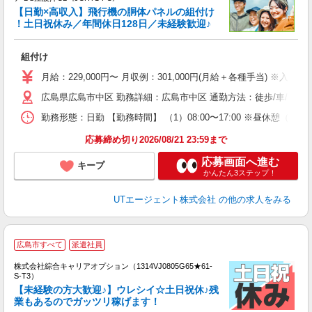
【日勤×高収入】飛行機の胴体パネルの組付け
！土日祝休み／年間休日128日／未経験歓迎♪
る
組付け
入
場
月給：229,000円〜 月収例：301,000円(月給＋各種手当) ※入
タ
休
広島県広島市中区 勤務詳細：広島市中区 通勤方法：徒歩/車/自転車
場
勤務形態：日勤 【勤務時間】 （1）08:00〜17:00 ※昼休憩（6
通
り
応募締め切り2026/08/21 23:59まで
応募画面へ進む
キープ
かんたん3ステップ！
UTエージェント株式会社
の他の求人をみる
広島市すべて
派遣社員
株式会社綜合キャリアオプション（1314VJ0805G65★61-
S-T3）
【未経験の方大歓迎♪】ウレシイ☆土日祝休♪残
業もあるのでガッツリ稼げます！