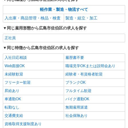
派遣社員
軽作業・製造・物流すべて
株式会社テクノ・サービス/お仕事No/0827544
シール貼り作業など
入出庫・商品管理・検品・検査
製造・組立・加工
時給1200円交通費全額支給
同じ雇用形態から広島市佐伯区の求人を探す
広島県広島市佐伯区 ＊車・バイク通勤OK
正社員
詳細を見る
キープ
同じ特徴から広島市佐伯区の求人を探す
派遣社員
入社日応相談
履歴書不要
株式会社テクノ・サービス/お仕事No/0863479
Web面接OK
職場見学OKまたは説明会あり
機械オペレーターなど
未経験歓迎
経験者・有資格者歓迎
時給1300円交通費全額支給
フリーター歓迎
ブランクOK
広島県広島市佐伯区 ＊車・バイク通勤OK
昇給あり
フルタイム歓迎
詳細を見る
キープ
車通勤OK
バイク通勤OK
転勤なし
無期雇用派遣
派遣社員
交通費支給
株式会社綜合キャリアオプション（1314VJ0805G65★77-S-T2）
社会保険あり
くるま部品の溶接・組立/日払いOK
資格取得支援制度あり