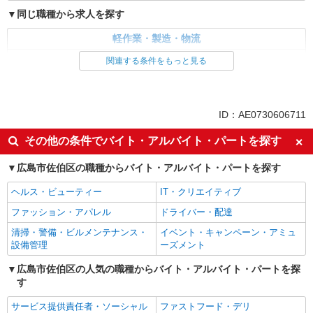
時給1,400円 交通費：既定支給
同じ職種から求人を探す
広島県広島市佐伯区
軽作業・製造・物流
詳細を見る
キープ
入出庫・商品管理・検品・検査
製造・組立・加工
関連する条件をもっと見る
同じ特徴から求人を探す
派遣社員
株式会社綜合キャリアオプション（1314VJ0805G64★86-S-T2）
未経験歓迎
車通勤OK
ID：AE0730606711
くるまドア・マフラー部品のプレス機セット・
交通費支給
段取り/日払いOK
社会保険あり
その他の条件でバイト・アルバイト・パートを探す
時給1,400円 交通費：既定支給
広島県広島市佐伯区
広島市佐伯区の職種からバイト・アルバイト・パートを探す
ヘルス・ビューティー
IT・クリエイティブ
詳細を見る
キープ
ファッション・アパレル
ドライバー・配達
派遣社員
清掃・警備・ビルメンテナンス・
イベント・キャンペーン・アミュ
株式会社シエロ
設備管理
ーズメント
製造スタッフ
広島市佐伯区の人気の職種からバイト・アルバイト・パートを探
時給1350円〜 ※残業など含む想定月収260000
す
円 ※残業代支給 ★交通費別途支給（規定あり）
゜+゜・。○。・゜+゜・。○。・゜+゜ 入社祝い金
広島県広島市佐伯区
サービス提供責任者・ソーシャル
ファストフード・デリ
10万円支給(規定有) お友達を紹介頂くと, インセン