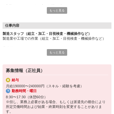
応募にあたり、経験や専門知識は問いません。
もっと見る
約束を守ること、きちんと連絡をすること、前向きに仕事へ取り
組むこと。
そんな姿勢を大切にできる方を歓迎します。
また、勤務時間やシフトなど柔軟に対応いただける方は、ご紹介
仕事内容
できるお仕事の幅も広がります。
製造スタッフ（組立・加工・目視検査・機械操作など）
製造業や工場での作業（組立・加工・目視検査・機械操作など）
長く働きたい――
その想いを、ここで実現しませんか？
具体的には・・・
製造業で正社員としてキャリアを築きたい方、ぜひご応募くださ
もっと見る
製品に不備がないか目視チェック
い。
部品を機械にセットしてボタン操作などなど
複雑な作業や力仕事はほとんどなく覚えやすいものばかり！
募集情報（正社員）
未経験の方もすぐに慣れていただけると思います。
給与
※当社（株）テクノ・サービスに正社員採用の上で、派遣就業先事
月給190000〜240000円（スキル・経験を考慮）
業所へ派遣となります。
勤務時間・曜日
8:30〜17:30（休憩60分）
※但し、業務上必要がある場合、もしくは派遣先の都合により
所定労働時間および始業・終業時刻を変更することがありま
す。