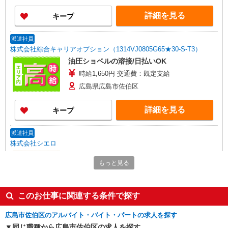
詳細を見る
キープ
派遣社員
株式会社綜合キャリアオプション（1314VJ0805G65★30-S-T3）
油圧ショベルの溶接/日払いOK
時給1,650円 交通費：既定支給
広島県広島市佐伯区
詳細を見る
キープ
派遣社員
株式会社シエロ
製造スタッフ
もっと見る
時給1350円〜 月給目安26万程度 ※残業代支給
★交通費別途支給（規定あり） ゜+゜・。○。・゜
+゜・。○。・゜+゜ 入社祝い金10万円支給(規定
広島県広島市佐伯区
このお仕事に関連する条件で探す
有) お友達を紹介頂くと, インセンティブ支給(規定
有) ★月2回払い・週払い可能（規程有）★ ゜・。
詳細を見る
キープ
○。・゜+゜・。○。・゜+゜
広島市佐伯区のアルバイト・バイト・パートの求人を探す
同じ職種から広島市佐伯区の求人を探す