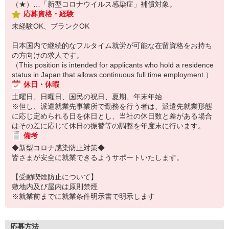
（★）…「新型コロナウイルス感染症」補償対象。
応募資格・経験
未経験OK、ブランクOK
日本国内で継続的なフルタイム就労が可能な在留資格をお持ち
の方向けの求人です。
（This position is intended for applicants who hold a residence
status in Japan that allows continuous full time employment.）
休日・休暇
土曜日、日曜日、国民の祝日、夏期、年末年始
※但し、派遣就業先事業所で勤務を行う者は、派遣先就業形態
に応じ定められる日を休日とし、当社の休日数と差がある場合
はその差に応じて休日の振替等の調整を年度末に行います。
備考
◆新型コロナ感染防止対策◆
皆さまが安全に就業できるようサポートいたします。
【受動喫煙防止について】
敷地内及び屋内は原則禁煙
※就業前までに就業条件明示書で明示します
応募方法