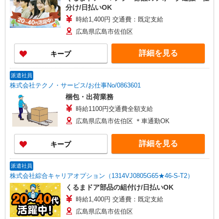
分け/日払いOK
時給1,400円 交通費：既定支給
広島県広島市佐伯区
詳細を見る
キープ
派遣社員
株式会社テクノ・サービス/お仕事No/0863601
梱包・出荷業務
時給1100円交通費全額支給
広島県広島市佐伯区 ＊車通勤OK
詳細を見る
キープ
派遣社員
株式会社綜合キャリアオプション（1314VJ0805G65★46-S-T2）
くるまドア部品の組付け/日払いOK
時給1,400円 交通費：既定支給
広島県広島市佐伯区