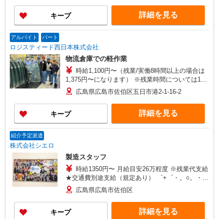
詳細を見る
キープ
アルバイト
パート
ロジスティード西日本株式会社
物流倉庫での軽作業
時給1,100円〜（残業/実働8時間以上の場合は
1,375円〜になります） ※残業時間については10
ｈ〜30ｈ/月 【月収例】残業20ｈ見込み 179,520円
広島県広島市佐伯区五日市港2-1-16-2
(20.4日勤務/月)+27,500(残業20ｈ/月)＝207,020円
※上記金額は、(所定時間労働)+(20時間/月)残業し
詳細を見る
キープ
た場合の試算
紹介予定派遣
株式会社シエロ
製造スタッフ
時給1350円〜 月給目安26万程度 ※残業代支給
★交通費別途支給（規定あり） ゜+゜・。○。・゜
+゜・。○。・゜+゜ 入社祝い金10万円支給(規定
広島県広島市佐伯区
有) お友達を紹介頂くと, インセンティブ支給(規定
有) ★月2回払い・週払い可能（規程有）★ ゜・。
詳細を見る
キープ
○。・゜+゜・。○。・゜+゜