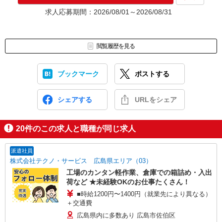
★入社前に配属先が決定する場合もございます。
求人応募期間：2026/08/01～2026/08/31
いずれの場合も、入社された時点で給与が発生します。（当社規
定あり）
▼面接地▼
閲覧履歴を見る
株式会社テクノ・サービス 広島営業所
〒730-0031 広島県広島市中区紙屋町2-1-22 広島興銀ビル11階
ブックマーク
ポストする
シェアする
URLをシェア
20
件のこの求人と職種が同じ求人
派遣社員
株式会社テクノ・サービス 広島県エリア（03）
工場のカンタン軽作業、倉庫での箱詰め・入出
荷など ★未経験OKのお仕事たくさん！
■時給1200円〜1400円（就業先により異なる）
＋交通費
広島県内に多数あり 広島市佐伯区