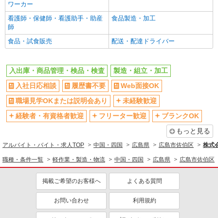
ワーカー
ティブ支給(規定有) ★月2回払い・週払い可能（規
詳細を見る
キープ
程有）★ ゜・。○。・゜+゜・。○。・゜+゜
看護師・保健師・看護助手・助産
食品製造・加工
師
派遣社員
食品・試食販売
配送・配達ドライバー
株式会社綜合キャリアオプション（1314VJ0805G65★47-S-T3）
建設重機パーツの工具組付け/日払いOK
入出庫・商品管理・検品・検査
時給1,650円 交通費：既定支給
製造・組立・加工
広島県広島市佐伯区
入社日応相談
履歴書不要
Web面接OK
職場見学OKまたは説明会あり
未経験歓迎
詳細を見る
キープ
経験者・有資格者歓迎
フリーター歓迎
ブランクOK
派遣社員
もっと見る
株式会社テクノ・サービス/お仕事No/0893706
アルバイト・バイト・求人TOP
中国・四国
広島県
広島市佐伯区
株式
印刷機械オペレーター
職種・条件一覧
軽作業・製造・物流
中国・四国
広島県
広島市佐伯区
時給1300円交通費全額支給
広島県広島市佐伯区 ＊車・バイク通勤OK
掲載ご希望のお客様へ
よくある質問
詳細を見る
キープ
お問い合わせ
利用規約
派遣社員