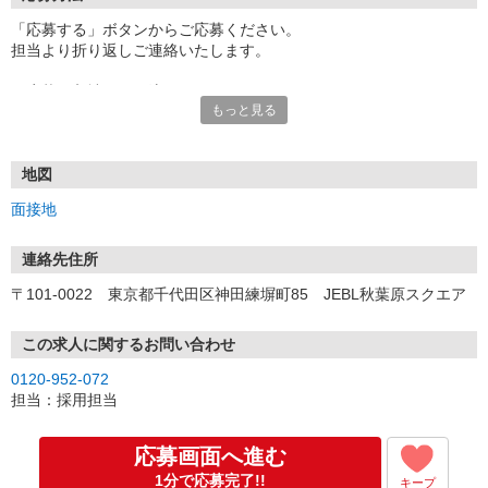
「応募する」ボタンからご応募ください。
担当より折り返しご連絡いたします。
≪応募〜入社までの流れ≫
もっと見る
▼書類選考（最短翌営業日）
*応募時にいただいた内容で書類選考させていただきます。
▼面接（最短翌営業日、30分程度）
*来社面接またはオンライン面接が可能です。
地図
*面接時、履歴書・職務経歴書の提出は不要です。
面接地
（応募情報不足の場合は、履歴書・職務経歴書を頂くケースがあ
ります。）
▼内定（面接後、最短翌営業日）
連絡先住所
*当社より内定通知をお送りします。
〒101-0022 東京都千代田区神田練塀町85 JEBL秋葉原スクエア
*内定にご承諾いただけましたら、採用決定となります。
▼入社（毎月1日、16日 ※休日の場合は後倒し）
*当社の正社員としてご入社いただきます。
この求人に関するお問い合わせ
*辞令の授与、オリエンテーションをお受けいただきます。
0120-952-072
▼配属先の決定（★）
担当：採用担当
*当社が配属先を決定します。
*配属先を実際にご確認いただき、最終確定します。
▼就業開始
応募画面へ進む
*配属先にて、当社の派遣スタッフとしてご就業いただきます。
1分で応募完了!!
キープ