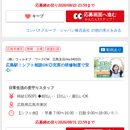
応募締め切り2026/08/22 23:59まで
応募画面へ進む
キープ
かんたん3ステップ！
コンパスグループ・ジャパン株式会社
の他の求人をみる
広島市東区
禁煙・分煙
派遣社員
動画あり
（株）ウィルオブ・ワークCW 広島支店/ms340101
O
広島駅！シフト相談OK◎充実の研修制度で安
応
心♪
入
場
第
日常生活の見守りスタッフ
ミ
～
時給1350円 ◆前払い・日払い・週払いOK
退
業
広島県広島市東区
り
【シフト例】 ・早番 7:00〜16:00 ・日勤 9:00〜18:00／8:
応募締め切り2026/08/31 23:59まで