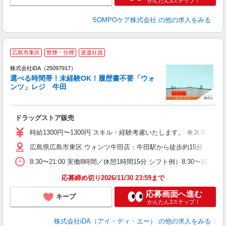
かんたん3ステップ！
SOMPOケア株式会社
の他の求人をみる
広島市東区
禁煙・分煙
派遣社員
株式会社iDA（25097917）
選べる時間帯！未経験OK！履歴書不要「ウォ
ンツ」レジ 牛田
た
ドラッグストア販売
入
交
時給1300円〜1300円 スキル・経験考慮いたします。 ※ス
友
広島県広島市東区 ウォンツ牛田店：牛田駅から徒歩約15分 バ
主
～
8:30〜21:00 実働8時間／休憩1時間15分 シフト例）8:30
ぼ
休
応募締め切り2026/11/30 23:59まで
社
応募画面へ進む
キープ
かんたん3ステップ！
株式会社iDA（アイ・ディ・エー）
の他の求人をみる