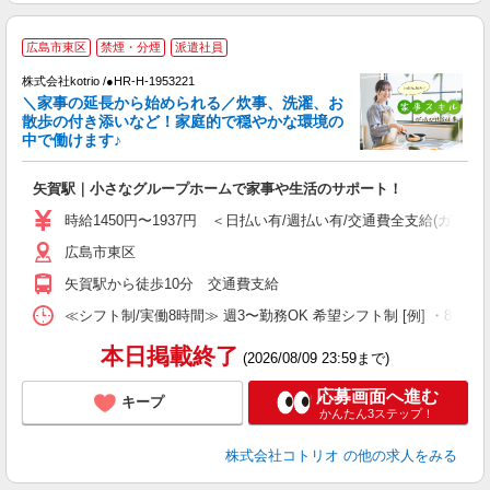
広島市東区
禁煙・分煙
派遣社員
◎
株式会社kotrio /●HR-H-1953221
女
＼家事の延長から始められる／炊事、洗濯、お
ド
散歩の付き添いなど！家庭的で穏やかな環境の
活
中で働けます♪
ル
自
矢賀駅｜小さなグループホームで家事や生活のサポート！
役
時給1450円〜1937円 ＜日払い有/週払い有/交通費全支給(ガソリ
広島市東区
矢賀駅から徒歩10分 交通費支給
≪シフト制/実働8時間≫ 週3〜勤務OK 希望シフト制 [例] ・8:00〜17:
本日掲載終了
(2026/08/09 23:59まで)
応募画面へ進む
キープ
かんたん3ステップ！
株式会社コトリオ
の他の求人をみる