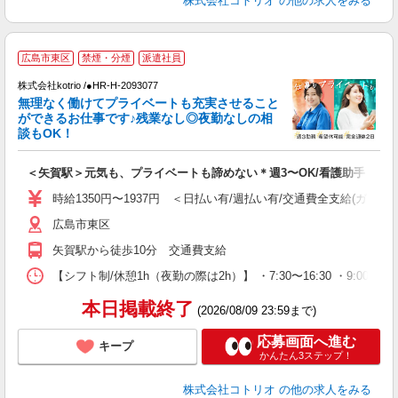
株式会社コトリオ
の他の求人をみる
広島市東区
禁煙・分煙
派遣社員
日
株式会社kotrio /●HR-H-2093077
女
無理なく働けてプライベートも充実させること
ド
ができるお仕事です♪残業なし◎夜勤なしの相
活
談もOK！
ル
自
＜矢賀駅＞元気も、プライベートも諦めない＊週3〜OK/看護助手
役
時給1350円〜1937円 ＜日払い有/週払い有/交通費全支給(ガソリ
広島市東区
矢賀駅から徒歩10分 交通費支給
【シフト制/休憩1h（夜勤の際は2h）】 ・7:30〜16:30 ・9:00〜1
本日掲載終了
(2026/08/09 23:59まで)
応募画面へ進む
キープ
かんたん3ステップ！
株式会社コトリオ
の他の求人をみる