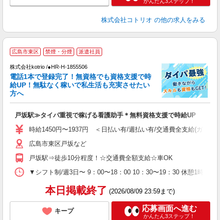
かんたん3ステップ！
株式会社コトリオ
の他の求人をみる
広島市東区
禁煙・分煙
派遣社員
給
株式会社kotrio /●HR-H-1855506
更
電話1本で登録完了！無資格でも資格支援で時
給UP！無駄なく稼いで私生活も充実させたい
女
方へ
ド
活
戸坂駅≫タイパ重視で稼げる看護助手＊無料資格支援で時給UP
ル
自
時給1450円〜1937円 ＜日払い有/週払い有/交通費全支給(ガソリ
広島市東区戸坂など
役
戸坂駅⇒徒歩10分程度！☆交通費全額支給☆車OK
▼シフト制/週3日〜 9：00〜18：00 10：30〜19：30 休憩1時
本日掲載終了
(2026/08/09 23:59まで)
応募画面へ進む
キープ
かんたん3ステップ！