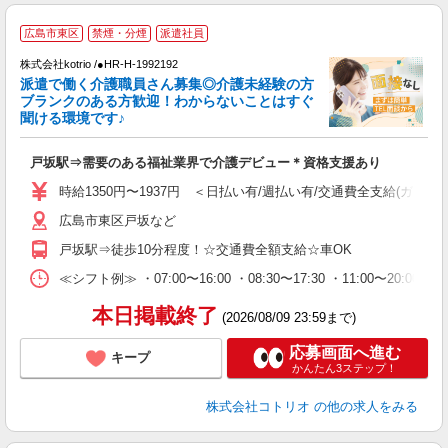
広島市東区
禁煙・分煙
派遣社員
交
円
株式会社kotrio /●HR-H-1992192
派遣で働く介護職員さん募集◎介護未経験の方
女
ブランクのある方歓迎！わからないことはすぐ
ド
聞ける環境です♪
活
ル
戸坂駅⇒需要のある福祉業界で介護デビュー＊資格支援あり
自
時給1350円〜1937円 ＜日払い有/週払い有/交通費全支給(ガソリ
役
広島市東区戸坂など
戸坂駅⇒徒歩10分程度！☆交通費全額支給☆車OK
≪シフト例≫ ・07:00〜16:00 ・08:30〜17:30 ・11:00〜20:00
本日掲載終了
(2026/08/09 23:59まで)
応募画面へ進む
キープ
かんたん3ステップ！
株式会社コトリオ
の他の求人をみる