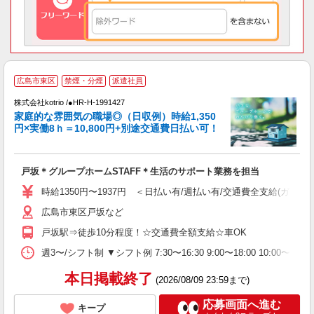
広島市東区
禁煙・分煙
派遣社員
代
株式会社kotrio /●HR-H-1991427
女
家庭的な雰囲気の職場◎（日収例）時給1,350
ド
円×実働8ｈ＝10,800円+別途交通費日払い可！
活
ル
自
戸坂＊グループホームSTAFF＊生活のサポート業務を担当
役
時給1350円〜1937円 ＜日払い有/週払い有/交通費全支給(ガソリ
広島市東区戸坂など
戸坂駅⇒徒歩10分程度！☆交通費全額支給☆車OK
週3〜/シフト制 ▼シフト例 7:30〜16:30 9:00〜18:00 10:
本日掲載終了
(2026/08/09 23:59まで)
応募画面へ進む
キープ