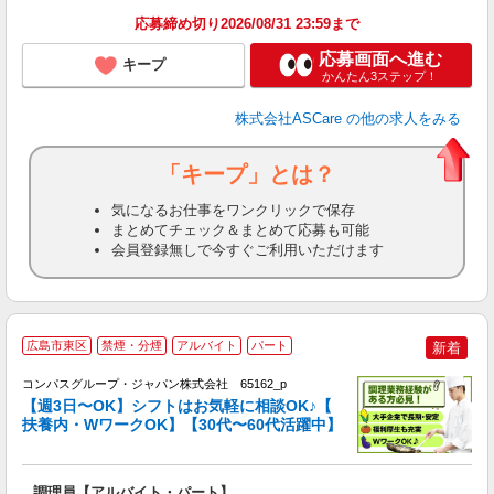
応募締め切り2026/08/31 23:59まで
応募画面へ進む
キープ
かんたん3ステップ！
株式会社ASCare
の他の求人をみる
「キープ」とは？
気になるお仕事をワンクリックで保存
まとめてチェック＆まとめて応募も可能
会員登録無しで今すぐご利用いただけます
広島市東区
禁煙・分煙
アルバイト
パート
新着
コンパスグループ・ジャパン株式会社 65162_p
く
【週3日〜OK】シフトはお気軽に相談OK♪【
扶養内・WワークOK】【30代〜60代活躍中】
大
調理員【アルバイト・パート】
入