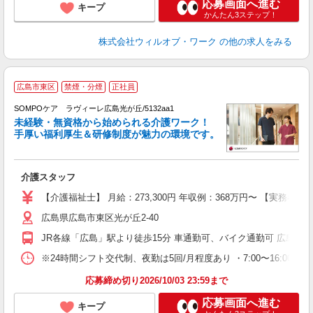
応募画面へ進む
キープ
かんたん3ステップ！
株式会社ウィルオブ・ワーク
の他の求人をみる
広島市東区
禁煙・分煙
正社員
SOMPOケア ラヴィーレ広島光が丘/5132aa1
未経験・無資格から始められる介護ワーク！
手厚い福利厚生＆研修制度が魅力の環境です。
る
介護スタッフ
未
上
【介護福祉士】 月給：273,300円 年収例：368万円〜 【実務
通
広島県広島市東区光が丘2-40
JR各線「広島」駅より徒歩15分 車通勤可、バイク通勤可 広島駅
※24時間シフト交代制、夜勤は5回/月程度あり ・7:00〜16:00 ・9:00〜18:
応募締め切り2026/10/03 23:59まで
応募画面へ進む
キープ