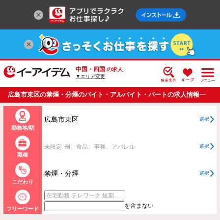
中国・四国
の求人
▼エリア変更
広島市東区の禁煙・分煙のバイト・アルバイト・パートの求人情報一
覧
広島市東区
選択
勤務地/駅
未設定
例）食品、事務、アパレル
選択
職種
禁煙・分煙
選択
こだわり
を含まない
フリーワード