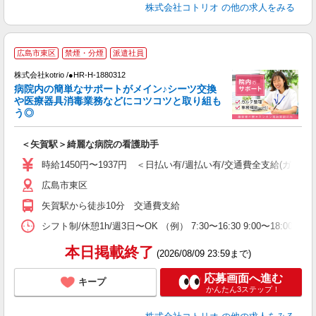
株式会社コトリオ
の他の求人をみる
2
広島市東区
禁煙・分煙
派遣社員
株式会社kotrio /●HR-H-1880312
女
病院内の簡単なサポートがメイン♪シーツ交換
ド
や医療器具消毒業務などにコツコツと取り組も
活
う◎
ル
自
＜矢賀駅＞綺麗な病院の看護助手
役
時給1450円〜1937円 ＜日払い有/週払い有/交通費全支給(ガソリ
広島市東区
矢賀駅から徒歩10分 交通費支給
シフト制/休憩1h/週3日〜OK （例） 7:30〜16:30 9:00〜18:00 
本日掲載終了
(2026/08/09 23:59まで)
応募画面へ進む
キープ
かんたん3ステップ！