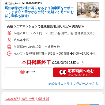
株式会社kotrio /●HR-H-1817469
女
居住者様が快適に暮らせるよう健康面をサポー
ド
トします◎＊華やかな空間＊短期２ヶ月〜のお
活
試し勤務も歓迎♪
ル
自
高級シニアマンションで健康相談/見回りなど≪矢賀駅≫
役
時給2000円〜2500円 ＜日払い有/週払い有/交通費全支給(ガソリ
広島市東区
矢賀駅から徒歩10分 交通費支給
≪シフト制/実働8時間≫ 週3日〜OK [例] ◆8:00〜17:00
本日掲載終了
(2026/08/09 23:59まで)
応募画面へ進む
キープ
かんたん3ステップ！
株式会社コトリオ
の他の求人をみる
広島市東区
禁煙・分煙
派遣社員