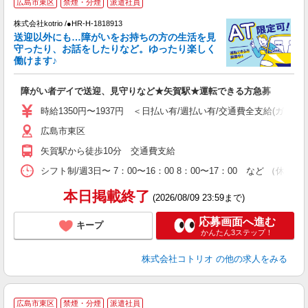
広島市東区
禁煙・分煙
派遣社員
株式会社kotrio /●HR-H-1818913
女
送迎以外にも…障がいをお持ちの方の生活を見
ド
守ったり、お話をしたりなど。ゆったり楽しく
活
働けます♪
ル
自
障がい者デイで送迎、見守りなど★矢賀駅★運転できる方急募
役
時給1350円〜1937円 ＜日払い有/週払い有/交通費全支給(ガソリ
広島市東区
矢賀駅から徒歩10分 交通費支給
シフト制/週3日〜 7：00〜16：00 8：00〜17：00 など （休
本日掲載終了
(2026/08/09 23:59まで)
応募画面へ進む
キープ
かんたん3ステップ！
株式会社コトリオ
の他の求人をみる
2
広島市東区
禁煙・分煙
派遣社員