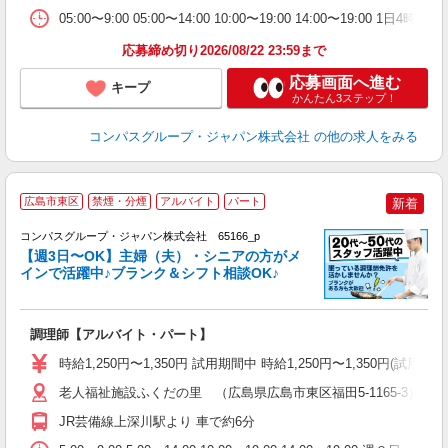
ま
05:00〜9:00 05:00〜14:00 10:00〜19:00 14:00〜19:00
応募締め切り2026/08/22 23:59まで
応募画面へ進む
キープ
かんたん3ステップ！
コンパスグループ・ジャパン株式会社
の他の求人をみる
広島市東区
禁煙・分煙
アルバイト
パート
新着
コンパスグループ・ジャパン株式会社 65166_p
く
【週3日〜OK】主婦（夫）・シニアの方がメ
インで活躍中♪ブランク＆シフト相談OK♪
大
調理師【アルバイト・パート】
入
歓
時給1,250円〜1,350円 試用期間中 時給1,250円〜1,350円
～
用
老人福祉施設ふくだの里 （広島県広島市東区福田5-1165-3）
ル
JR芸備線上深川駅より 車で約6分
い