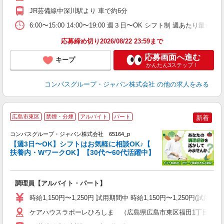
ル
JR芸備線中深川駅より 車で約6分
い
6:00〜15:00 14:00〜19:00 週３日〜OK シフト制 週あたり最低
応募締め切り2026/08/22 23:59まで
応募画面へ進む
キープ
かんたん3ステップ！
コンパスグループ・ジャパン株式会社
の他の求人をみる
広島市東区
禁煙・分煙
アルバイト
パート
新着
コンパスグループ・ジャパン株式会社 65164_p
く
【週3日〜OK】シフトはお気軽に相談OK♪【
扶養内・WワークOK】【30代〜60代活躍中】
大
調理員【アルバイト・パート】
入
歓
時給1,150円〜1,250円 試用期間中 時給1,150円〜1,250円
～
用
ケアハウスラポーレひろしま （広島県広島市東区福田1丁目753
O