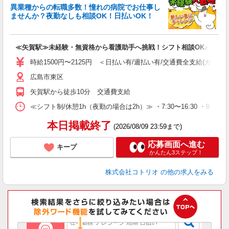
女
異業種からの転職多数！憧れの病院でお仕事し
ド
ませんか？夜勤なしも相談OK！日払いOK！
活
ル
自
≪矢賀駅≫未経験・無資格から看護助手へ挑戦！シフト相談OK♪
役
時給1500円〜2125円 ＜日払い有/週払い有/交通費全支給(ガソリ
広島市東区
矢賀駅から徒歩10分 交通費支給
≪シフト制/休憩1h（夜勤の場合は2h）≫ ・7:30〜16:30 ・9:0
本日掲載終了
(2026/08/09 23:59まで)
応募画面へ進む
キープ
かんたん3ステップ！
株式会社コトリオ
の他の求人をみる