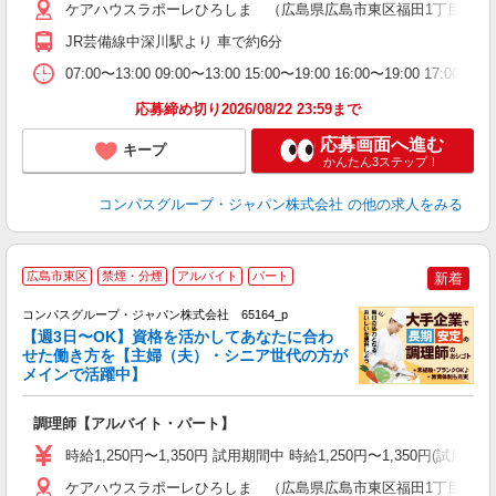
用
ケアハウスラポーレひろしま （広島県広島市東区福田1丁目753
2
JR芸備線中深川駅より 車で約6分
煙
事
07:00〜13:00 09:00〜13:00 15:00〜19:00 16:00〜19:00
応募締め切り2026/08/22 23:59まで
応募画面へ進む
キープ
かんたん3ステップ！
コンパスグループ・ジャパン株式会社
の他の求人をみる
広島市東区
禁煙・分煙
アルバイト
パート
新着
コンパスグループ・ジャパン株式会社 65164_p
く
【週3日〜OK】資格を活かしてあなたに合わ
せた働き方を【主婦（夫）・シニア世代の方が
メインで活躍中】
大
調理師【アルバイト・パート】
入
歓
時給1,250円〜1,350円 試用期間中 時給1,250円〜1,350円
～
用
ケアハウスラポーレひろしま （広島県広島市東区福田1丁目753