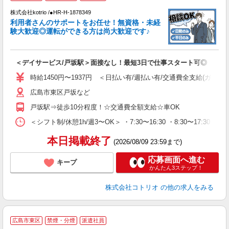
株式会社kotrio /●HR-H-1878349
女
利用者さんのサポートをお任せ！無資格・未経
ド
験大歓迎◎運転ができる方は尚大歓迎です♪
活
ル
自
＜デイサービス/戸坂駅＞面接なし！最短3日で仕事スタート可◎
役
時給1450円〜1937円 ＜日払い有/週払い有/交通費全支給(ガソリ
広島市東区戸坂など
戸坂駅⇒徒歩10分程度！☆交通費全額支給☆車OK
＜シフト制/休憩1h/週3〜OK＞ ・7:30〜16:30 ・8:30〜17:30 な
本日掲載終了
(2026/08/09 23:59まで)
応募画面へ進む
キープ
かんたん3ステップ！
株式会社コトリオ
の他の求人をみる
広島市東区
禁煙・分煙
派遣社員
◎