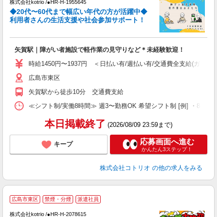
株式会社kotrio /●HR-H-1955645
女
◆20代〜60代まで幅広い年代の方が活躍中◆
ド
利用者さんの生活支援や社会参加サポート！
活
ル
自
矢賀駅｜障がい者施設で軽作業の見守りなど＊未経験歓迎！
役
時給1450円〜1937円 ＜日払い有/週払い有/交通費全支給(ガソリ
広島市東区
矢賀駅から徒歩10分 交通費支給
≪シフト制/実働8時間≫ 週3〜勤務OK 希望シフト制 [例] ・8:00〜17:0
本日掲載終了
(2026/08/09 23:59まで)
応募画面へ進む
キープ
かんたん3ステップ！
株式会社コトリオ
の他の求人をみる
2
広島市東区
禁煙・分煙
派遣社員
株式会社kotrio /●HR-H-2078615