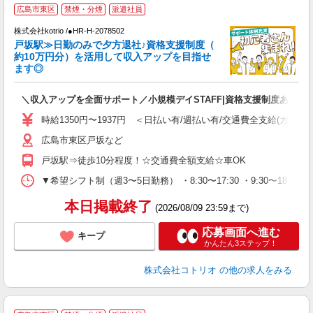
履
広島市東区
禁煙・分煙
派遣社員
株式会社kotrio /●HR-H-2078502
女
戸坂駅≫日勤のみで夕方退社♪資格支援制度（
ド
約10万円分）を活用して収入アップを目指せ
活
ます◎
ル
自
＼収入アップを全面サポート／小規模デイSTAFF|資格支援制度あり
役
時給1350円〜1937円 ＜日払い有/週払い有/交通費全支給(ガソリ
広島市東区戸坂など
戸坂駅⇒徒歩10分程度！☆交通費全額支給☆車OK
▼希望シフト制（週3〜5日勤務） ・8:30〜17:30 ・9:30〜18:3
本日掲載終了
(2026/08/09 23:59まで)
応募画面へ進む
キープ
かんたん3ステップ！
株式会社コトリオ
の他の求人をみる
履