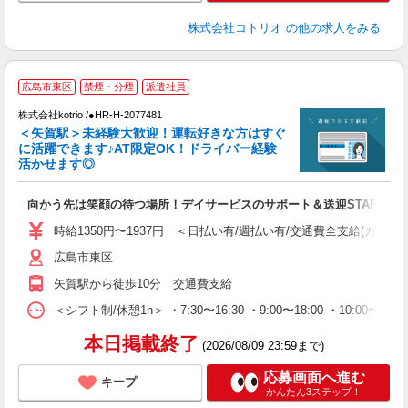
株式会社コトリオ
の他の求人をみる
広島市東区
禁煙・分煙
派遣社員
K
株式会社kotrio /●HR-H-2077481
女
＜矢賀駅＞未経験大歓迎！運転好きな方はすぐ
ド
に活躍できます♪AT限定OK！ドライバー経験
活
活かせます◎
ル
自
向かう先は笑顔の待つ場所！デイサービスのサポート＆送迎STAFF
役
時給1350円〜1937円 ＜日払い有/週払い有/交通費全支給(ガソリ
広島市東区
矢賀駅から徒歩10分 交通費支給
＜シフト制/休憩1h＞ ・7:30〜16:30 ・9:00〜18:00 ・10:00〜1
本日掲載終了
(2026/08/09 23:59まで)
応募画面へ進む
キープ
かんたん3ステップ！