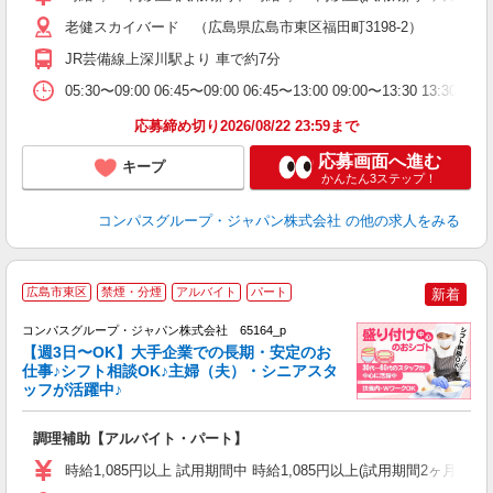
～
用
老健スカイバード （広島県広島市東区福田町3198-2）
2
JR芸備線上深川駅より 車で約7分
内
W
05:30〜09:00 06:45〜09:00 06:45〜13:00 09:00〜13:30 13
応募締め切り2026/08/22 23:59まで
応募画面へ進む
キープ
かんたん3ステップ！
コンパスグループ・ジャパン株式会社
の他の求人をみる
広島市東区
禁煙・分煙
アルバイト
パート
新着
コンパスグループ・ジャパン株式会社 65164_p
く
【週3日〜OK】大手企業での長期・安定のお
仕事♪シフト相談OK♪主婦（夫）・シニアスタ
ッフが活躍中♪
大
調理補助【アルバイト・パート】
入
歓
時給1,085円以上 試用期間中 時給1,085円以上(試用期間2ヶ月
～