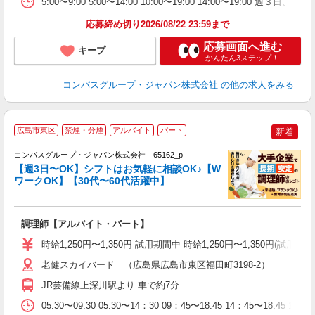
5:00〜9:00 5:00〜14:00 10:00〜19:00 14:00〜19:00
応募締め切り2026/08/22 23:59まで
応募画面へ進む
キープ
かんたん3ステップ！
コンパスグループ・ジャパン株式会社
の他の求人をみる
広島市東区
禁煙・分煙
アルバイト
パート
新着
コンパスグループ・ジャパン株式会社 65162_p
く
【週3日〜OK】シフトはお気軽に相談OK♪【W
ワークOK】【30代〜60代活躍中】
大
調理師【アルバイト・パート】
入
歓
時給1,250円〜1,350円 試用期間中 時給1,250円〜1,350円
～
用
老健スカイバード （広島県広島市東区福田町3198-2）
O
JR芸備線上深川駅より 車で約7分
朝
い
05:30〜09:30 05:30〜14：30 09：45〜18:45 14：45〜18