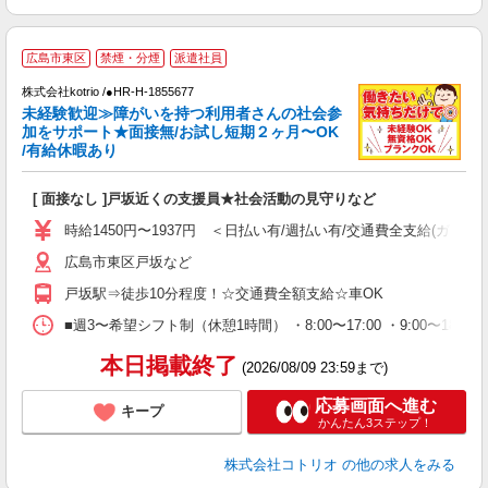
広島市東区
禁煙・分煙
派遣社員
時
株式会社kotrio /●HR-H-1855677
女
未経験歓迎≫障がいを持つ利用者さんの社会参
ド
加をサポート★面接無/お試し短期２ヶ月〜OK
活
/有給休暇あり
ル
自
[ 面接なし ]戸坂近くの支援員★社会活動の見守りなど
役
時給1450円〜1937円 ＜日払い有/週払い有/交通費全支給(ガソリ
広島市東区戸坂など
戸坂駅⇒徒歩10分程度！☆交通費全額支給☆車OK
■週3〜希望シフト制（休憩1時間） ・8:00〜17:00 ・9:00〜18
本日掲載終了
(2026/08/09 23:59まで)
応募画面へ進む
キープ
かんたん3ステップ！
株式会社コトリオ
の他の求人をみる