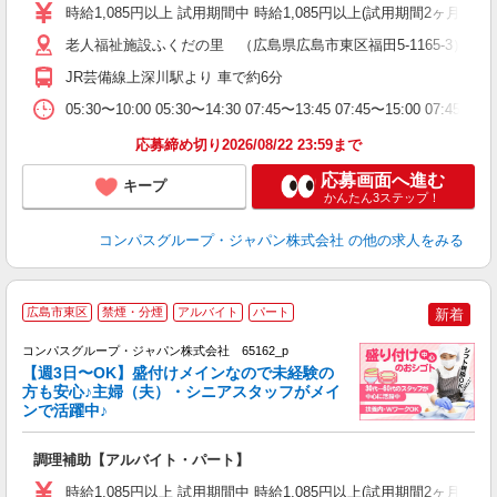
歓
時給1,085円以上 試用期間中 時給1,085円以上(試用期間2ヶ月
～
用
老人福祉施設ふくだの里 （広島県広島市東区福田5-1165-3）
2
JR芸備線上深川駅より 車で約6分
内
W
05:30〜10:00 05:30〜14:30 07:45〜13:45 07:45〜15:00 0
応募締め切り2026/08/22 23:59まで
応募画面へ進む
キープ
かんたん3ステップ！
コンパスグループ・ジャパン株式会社
の他の求人をみる
広島市東区
禁煙・分煙
アルバイト
パート
新着
コンパスグループ・ジャパン株式会社 65162_p
く
【週3日〜OK】盛付けメインなので未経験の
方も安心♪主婦（夫）・シニアスタッフがメイ
ンで活躍中♪
大
調理補助【アルバイト・パート】
入
歓
時給1,085円以上 試用期間中 時給1,085円以上(試用期間2ヶ月