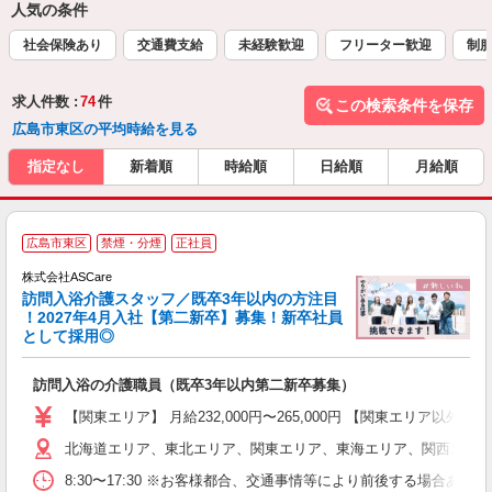
人気の条件
社会保険あり
交通費支給
未経験歓迎
フリーター歓迎
制
求人件数 :
74
件
この検索条件を保存
広島市東区の平均時給を見る
指定なし
新着順
時給順
日給順
月給順
ア
広島市東区
禁煙・分煙
正社員
リ
株式会社ASCare
訪問入浴介護スタッフ／既卒3年以内の方注目
！2027年4月入社【第二新卒】募集！新卒社員
として採用◎
［
訪問入浴の介護職員（既卒3年以内第二新卒募集）
W
経
【関東エリア】 月給232,000円〜265,000円 【関東エリア
2
北海道エリア、東北エリア、関東エリア、東海エリア、関西エリア
率
8:30〜17:30 ※お客様都合、交通事情等により前後する場合あ
あ