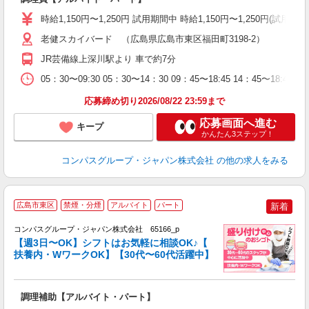
歓
時給1,150円〜1,250円 試用期間中 時給1,150円〜1,250円
～
用
老健スカイバード （広島県広島市東区福田町3198-2）
O
JR芸備線上深川駅より 車で約7分
朝
ま
05：30〜09:30 05：30〜14：30 09：45〜18:45 14：45〜1
応募締め切り2026/08/22 23:59まで
応募画面へ進む
キープ
かんたん3ステップ！
コンパスグループ・ジャパン株式会社
の他の求人をみる
広島市東区
禁煙・分煙
アルバイト
パート
新着
コンパスグループ・ジャパン株式会社 65166_p
く
【週3日〜OK】シフトはお気軽に相談OK♪【
扶養内・WワークOK】【30代〜60代活躍中】
大
調理補助【アルバイト・パート】
入