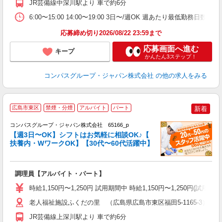
JR芸備線中深川駅より 車で約6分
勤
6:00〜15:00 14:00〜19:00 3日〜/週OK 週あたり最低勤務日数／3
応募締め切り2026/08/22 23:59まで
応募画面へ進む
キープ
かんたん3ステップ！
コンパスグループ・ジャパン株式会社
の他の求人をみる
広島市東区
禁煙・分煙
アルバイト
パート
新着
コンパスグループ・ジャパン株式会社 65166_p
く
【週3日〜OK】シフトはお気軽に相談OK♪【
扶養内・WワークOK】【30代〜60代活躍中】
大
調理員【アルバイト・パート】
入
歓
時給1,150円〜1,250円 試用期間中 時給1,150円〜1,250円
～
用
老人福祉施設ふくだの里 （広島県広島市東区福田5-1165-3）
O
JR芸備線上深川駅より 車で約6分
朝