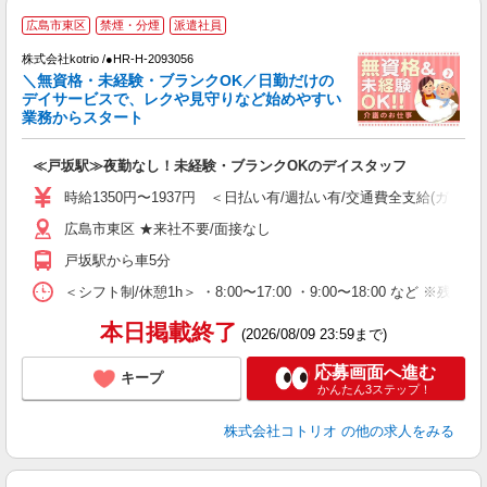
広島市東区
禁煙・分煙
派遣社員
株式会社kotrio /●HR-H-2093056
女
＼無資格・未経験・ブランクOK／日勤だけの
ド
デイサービスで、レクや見守りなど始めやすい
活
業務からスタート
ル
自
≪戸坂駅≫夜勤なし！未経験・ブランクOKのデイスタッフ
役
時給1350円〜1937円 ＜日払い有/週払い有/交通費全支給(ガソリ
広島市東区 ★来社不要/面接なし
戸坂駅から車5分
＜シフト制/休憩1h＞ ・8:00〜17:00 ・9:00〜18:00 など ※残業
本日掲載終了
(2026/08/09 23:59まで)
応募画面へ進む
キープ
かんたん3ステップ！
株式会社コトリオ
の他の求人をみる