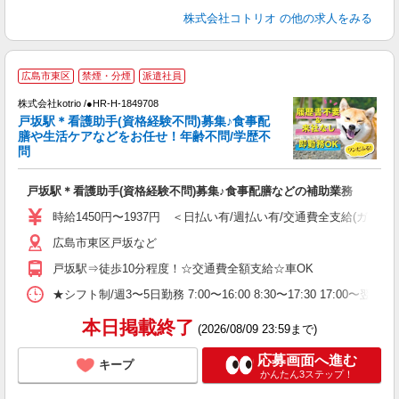
株式会社コトリオ
の他の求人をみる
2
広島市東区
禁煙・分煙
派遣社員
不
株式会社kotrio /●HR-H-1849708
女
戸坂駅＊看護助手(資格経験不問)募集♪食事配
ド
膳や生活ケアなどをお任せ！年齢不問/学歴不
活
問
ル
自
戸坂駅＊看護助手(資格経験不問)募集♪食事配膳などの補助業務
役
時給1450円〜1937円 ＜日払い有/週払い有/交通費全支給(ガソリ
広島市東区戸坂など
戸坂駅⇒徒歩10分程度！☆交通費全額支給☆車OK
★シフト制/週3〜5日勤務 7:00〜16:00 8:30〜17:30 17:00〜
本日掲載終了
(2026/08/09 23:59まで)
応募画面へ進む
キープ
かんたん3ステップ！