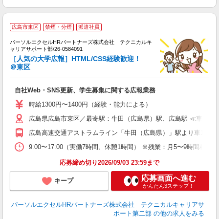
広島市東区
禁煙・分煙
派遣社員
パーソルエクセルHRパートナーズ株式会社 テクニカルキ
入
ャリアサポート部/26-0584091
ミ
［人気の大学広報］HTML/CSS経験歓迎！
＠東区
勤
自社Web・SNS更新、学生募集に関する広報業務
時給1300円〜1400円（経験・能力による）
広島県広島市東区／最寄駅：牛田（広島県）駅、広島駅 ≪車通勤
広島高速交通アストラムライン「牛田（広島県）」駅より車10分 
9:00〜17:00（実働7時間、休憩1時間） ※残業：月5〜9時間
応募締め切り2026/09/03 23:59まで
応募画面へ進む
キープ
かんたん3ステップ！
パーソルエクセルHRパートナーズ株式会社 テクニカルキャリアサ
ポート第二部
の他の求人をみる