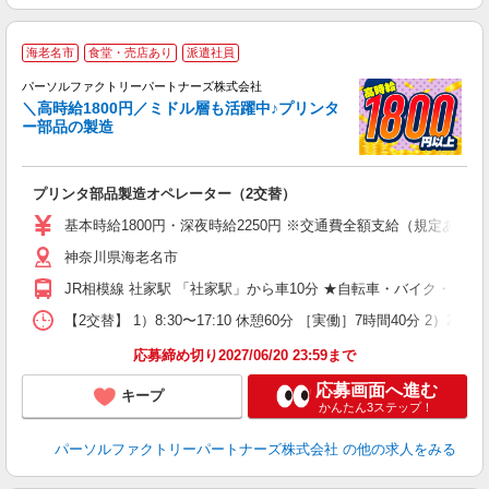
海老名市
食堂・売店あり
派遣社員
高
パーソルファクトリーパートナーズ株式会社
＼高時給1800円／ミドル層も活躍中♪プリンタ
ー部品の製造
め
入
プリンタ部品製造オペレーター（2交替）
ー
収
基本時給1800円・深夜時給2250円 ※交通費全額支給（規定あり） 
社
神奈川県海老名市
JR相模線 社家駅 「社家駅」から車10分 ★自転車・バイク・マ
【2交替】 1）8:30〜17:10 休憩60分 ［実働］7時間40分 2）21
応募締め切り2027/06/20 23:59まで
応募画面へ進む
キープ
かんたん3ステップ！
パーソルファクトリーパートナーズ株式会社
の他の求人をみる