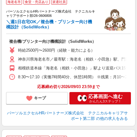
海老名市
食堂・売店あり
派遣社員
り
問
パーソルエクセルHRパートナーズ株式会社 テクニカルキ
日
ャリアサポート部/26-0606806
未
＼週1日在宅OK／複合機・プリンター向け機
日
構設計（SolidWorks）
険
複合機/プリンター向け機構設計（SolidWorks）
時給2500円〜2600円（経験・能力による）
神奈川県海老名市／最寄駅：海老名（相鉄・小田急）駅、門沢橋
相模鉄道本線「海老名（相鉄・小田急）」駅より送迎バス15分 JR
8:30〜17:10（実働7時間40分、休憩1時間） ※残業：月10
応募締め切り2026/09/03 23:59まで
応募画面へ進む
キープ
かんたん3ステップ！
パーソルエクセルHRパートナーズ株式会社 テクニカルキャリアサ
ポート第二部
の他の求人をみる