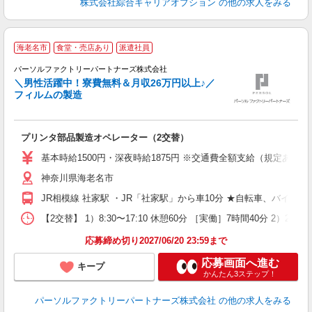
株式会社綜合キャリアオプション
の他の求人をみる
海老名市
食堂・売店あり
派遣社員
職
パーソルファクトリーパートナーズ株式会社
備
＼男性活躍中！寮費無料＆月収26万円以上♪／
フィルムの製造
が
プリンタ部品製造オペレーター（2交替）
ー
基本時給1500円・深夜時給1875円 ※交通費全額支給（規定あり） 
収
神奈川県海老名市
社
JR相模線 社家駅 ・JR「社家駅」から車10分 ★自転車、バイク
【2交替】 1）8:30〜17:10 休憩60分 ［実働］7時間40分 2）21
応募締め切り2027/06/20 23:59まで
応募画面へ進む
キープ
かんたん3ステップ！
パーソルファクトリーパートナーズ株式会社
の他の求人をみる