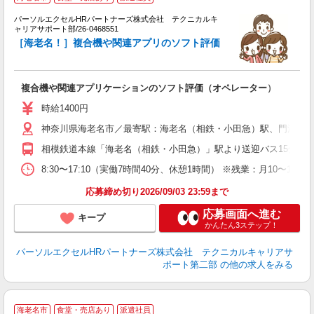
で
パーソルエクセルHRパートナーズ株式会社 テクニカルキ
ト
ャリアサポート部/26-0468551
ミ
［海老名！］複合機や関連アプリのソフト評価
少
複合機や関連アプリケーションのソフト評価（オペレーター）
時給1400円
神奈川県海老名市／最寄駅：海老名（相鉄・小田急）駅、門沢橋
相模鉄道本線「海老名（相鉄・小田急）」駅より送迎バス15分 JR
8:30〜17:10（実働7時間40分、休憩1時間） ※残業：月10
応募締め切り2026/09/03 23:59まで
応募画面へ進む
キープ
かんたん3ステップ！
パーソルエクセルHRパートナーズ株式会社 テクニカルキャリアサ
ポート第二部
の他の求人をみる
海老名市
食堂・売店あり
派遣社員