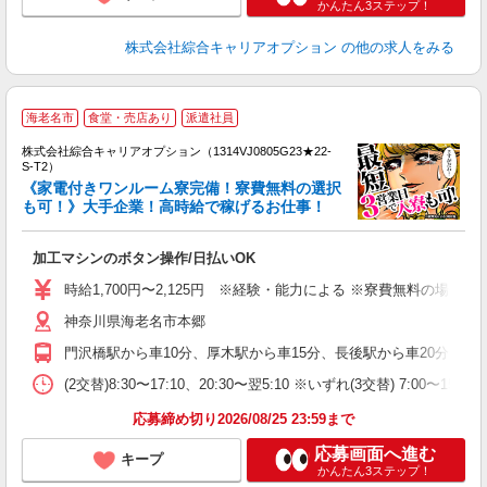
かんたん3ステップ！
株式会社綜合キャリアオプション
の他の求人をみる
海老名市
食堂・売店あり
派遣社員
株式会社綜合キャリアオプション（1314VJ0805G23★22-
S-T2）
《家電付きワンルーム寮完備！寮費無料の選択
も可！》大手企業！高時給で稼げるお仕事！
は
能
加工マシンのボタン操作/日払いOK
入
分
時給1,700円〜2,125円 ※経験・能力による ※寮費無料の場合:
タ
神奈川県海老名市本郷
あ
宅
門沢橋駅から車10分、厚木駅から車15分、長後駅から車20分 ※主
(2交替)8:30〜17:10、20:30〜翌5:10 ※いずれ(3交替) 7:00〜15
応募締め切り2026/08/25 23:59まで
応募画面へ進む
キープ
かんたん3ステップ！