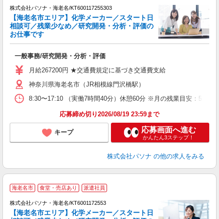
株式会社パソナ・海老名/KT600117255303
【海老名市エリア】化学メーカー／スタート日
相談可／残業少なめ／研究開発・分析・評価の
お仕事です
ナ
交
一般事務/研究開発・分析・評価
月給267200円 ★交通費規定に基づき交通費支給
神奈川県海老名市（JR相模線門沢橋駅）
8:30〜17:10 （実働7時間40分）休憩60分 ※月の残業目安
応募締め切り2026/08/19 23:59まで
応募画面へ進む
キープ
かんたん3ステップ！
株式会社パソナ
の他の求人をみる
海老名市
食堂・売店あり
派遣社員
株式会社パソナ・海老名/KT6001172553
【海老名市エリア】化学メーカー／スタート日