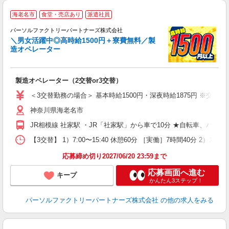
海老名市
食堂・売店あり
派遣社員
ま
パーソルファクトリーパートナーズ株式会社
＼男女活躍中◎高時給1500円＋寮費無料／製
造オペレーター
経
製造オペレーター（2交替or3交替）
未
婦
＜3交替勤務の場合＞ 基本時給1500円・深夜時給1875円 ※交通費
入
神奈川県海老名市
宅
JR相模線 社家駅 ・JR「社家駅」から車で10分 ★自転車、バイ
【3交替】 1）7:00〜15:40 休憩60分 ［実働］7時間40分 2）1
応募締め切り2027/06/20 23:59まで
応募画面へ進む
キープ
かんたん3ステップ！
パーソルファクトリーパートナーズ株式会社
の他の求人をみる