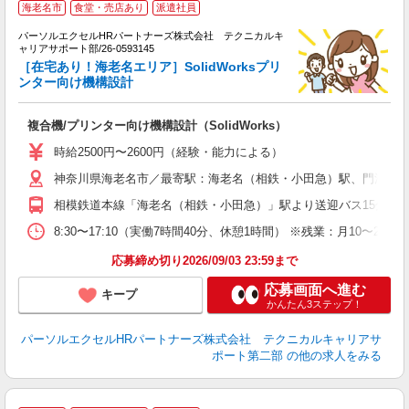
海老名市
食堂・売店あり
派遣社員
り
問
パーソルエクセルHRパートナーズ株式会社 テクニカルキ
日
ャリアサポート部/26-0593145
未
［在宅あり！海老名エリア］SolidWorksプリ
日
ンター向け機構設計
険
複合機/プリンター向け機構設計（SolidWorks）
時給2500円〜2600円（経験・能力による）
神奈川県海老名市／最寄駅：海老名（相鉄・小田急）駅、門沢橋
相模鉄道本線「海老名（相鉄・小田急）」駅より送迎バス15分 JR
8:30〜17:10（実働7時間40分、休憩1時間） ※残業：月10
応募締め切り2026/09/03 23:59まで
応募画面へ進む
キープ
かんたん3ステップ！
パーソルエクセルHRパートナーズ株式会社 テクニカルキャリアサ
ポート第二部
の他の求人をみる