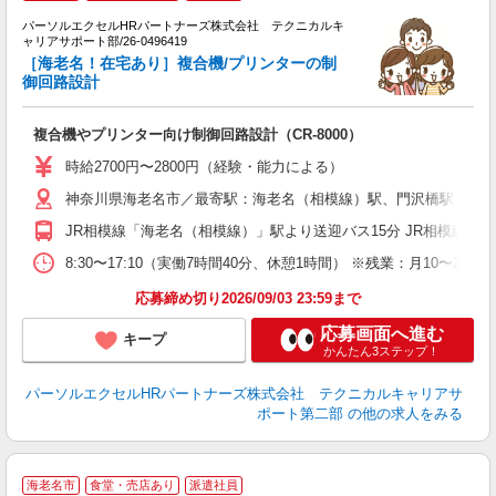
パーソルエクセルHRパートナーズ株式会社 テクニカルキ
ャリアサポート部/26-0496419
頂
［海老名！在宅あり］複合機/プリンターの制
ミ
御回路設計
日
ー
複合機やプリンター向け制御回路設計（CR-8000）
時給2700円〜2800円（経験・能力による）
神奈川県海老名市／最寄駅：海老名（相模線）駅、門沢橋駅
JR相模線「海老名（相模線）」駅より送迎バス15分 JR相模線「
8:30〜17:10（実働7時間40分、休憩1時間） ※残業：月1
応募締め切り2026/09/03 23:59まで
応募画面へ進む
キープ
かんたん3ステップ！
パーソルエクセルHRパートナーズ株式会社 テクニカルキャリアサ
ポート第二部
の他の求人をみる
海老名市
食堂・売店あり
派遣社員