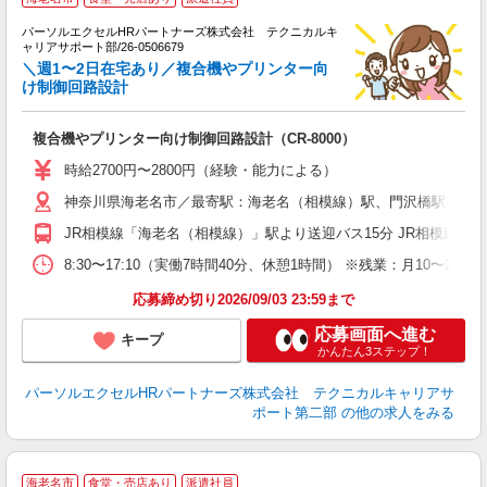
パーソルエクセルHRパートナーズ株式会社 テクニカルキ
ャリアサポート部/26-0506679
頂
＼週1〜2日在宅あり／複合機やプリンター向
ミ
け制御回路設計
日
ー
複合機やプリンター向け制御回路設計（CR-8000）
時給2700円〜2800円（経験・能力による）
神奈川県海老名市／最寄駅：海老名（相模線）駅、門沢橋駅
JR相模線「海老名（相模線）」駅より送迎バス15分 JR相模線「
8:30〜17:10（実働7時間40分、休憩1時間） ※残業：月1
応募締め切り2026/09/03 23:59まで
応募画面へ進む
キープ
かんたん3ステップ！
パーソルエクセルHRパートナーズ株式会社 テクニカルキャリアサ
ポート第二部
の他の求人をみる
海老名市
食堂・売店あり
派遣社員