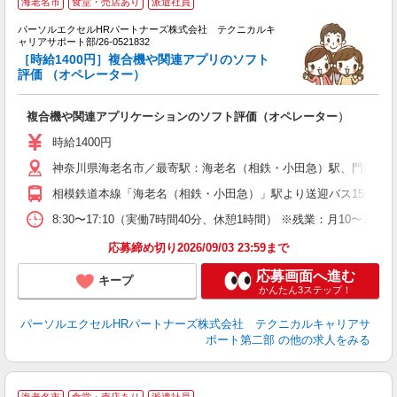
海老名市
食堂・売店あり
派遣社員
で
パーソルエクセルHRパートナーズ株式会社 テクニカルキ
ト
ャリアサポート部/26-0521832
ミ
［時給1400円］複合機や関連アプリのソフト
評価 （オペレーター）
少
複合機や関連アプリケーションのソフト評価（オペレーター）
時給1400円
神奈川県海老名市／最寄駅：海老名（相鉄・小田急）駅、門沢橋
相模鉄道本線「海老名（相鉄・小田急）」駅より送迎バス15分 JR
8:30〜17:10（実働7時間40分、休憩1時間） ※残業：月10
応募締め切り2026/09/03 23:59まで
応募画面へ進む
キープ
かんたん3ステップ！
パーソルエクセルHRパートナーズ株式会社 テクニカルキャリアサ
ポート第二部
の他の求人をみる