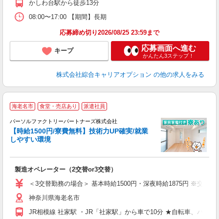
かしわ台駅から徒歩13分
08:00〜17:00 【期間】長期
応募締め切り2026/08/25 23:59まで
応募画面へ進む
キープ
かんたん3ステップ！
株式会社綜合キャリアオプション
の他の求人をみる
【
海老名市
食堂・売店あり
派遣社員
パーソルファクトリーパートナーズ株式会社
【時給1500円/寮費無料】技術力UP確実/就業
しやすい環境
の
製造オペレーター（2交替or3交替）
未
婦
＜3交替勤務の場合＞ 基本時給1500円・深夜時給1875円 ※交通費
入
神奈川県海老名市
宅
JR相模線 社家駅 ・JR「社家駅」から車で10分 ★自転車、バイ