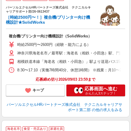
り
問
パーソルエクセルHRパートナーズ株式会社 テクニカルキ
日
ャリアサポート部/26-0613437
未
［時給2500円〜！］複合機/プリンター向け機
日
構設計★SolidWorks
険
複合機/プリンター向け機構設計（SolidWorks）
時給2500円〜2600円（経験・能力による）
神奈川県海老名市／最寄駅：海老名（相鉄・小田急）駅、門沢橋
相模鉄道本線「海老名（相鉄・小田急）」駅より送迎バス15分 JR
8:30〜17:10（実働7時間40分、休憩1時間） ※残業：月10
応募締め切り2026/09/03 23:59まで
応募画面へ進む
キープ
かんたん3ステップ！
パーソルエクセルHRパートナーズ株式会社 テクニカルキャリアサ
ポート第二部
の他の求人をみる
海老名市
食堂・売店あり
派遣社員