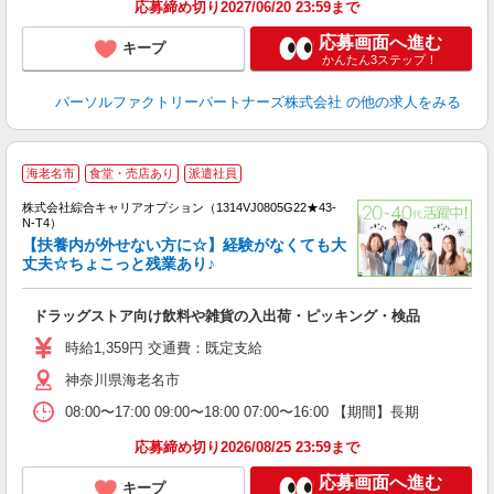
応募締め切り2027/06/20 23:59まで
応募画面へ進む
キープ
かんたん3ステップ！
パーソルファクトリーパートナーズ株式会社
の他の求人をみる
≪
海老名市
食堂・売店あり
派遣社員
い
株式会社綜合キャリアオプション（1314VJ0805G22★43-
N-T4）
【扶養内が外せない方に☆】経験がなくても大
丈夫☆ちょこっと残業あり♪
得
入
ドラッグストア向け飲料や雑貨の入出荷・ピッキング・検品
分
フ
時給1,359円 交通費：既定支給
扶
神奈川県海老名市
08:00〜17:00 09:00〜18:00 07:00〜16:00 【期間】長期
応募締め切り2026/08/25 23:59まで
応募画面へ進む
キープ