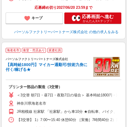
応募締め切り2027/06/20 23:59まで
応募画面へ進む
キープ
かんたん3ステップ！
パーソルファクトリーパートナーズ株式会社
の他の求人をみる
海老名市
食堂・売店あり
派遣社員
パーソルファクトリーパートナーズ株式会社
【高時給1800円】マイカー通勤可/技術力身に
付く/稼げる★
立
プリンター部品の製造（3交替）
未
婦
＜3交替 朝7日・昼7日・夜勤7日の場合＞ 基本時給1800円・深夜時
入
神奈川県海老名市
服
JR相模線 社家駅 「社家駅」から車10分 ★自転車、バイク、マ
【3交替】 1）7:00〜15:40 休憩60分 ［実働］7時間40分 2）15