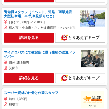
警備員スタッフ（イベント、道路、商業施設、
大型駐車場、JR列車見張りなど）
日給 11,000円〜12,100円
栃木市・小山市・さいたま市西区・さいたま市岩槻区・久喜市・蓮田
詳細を見る
とりあえずキープ
マイクロバスにて教習所に通う生徒の送迎ドラ
イバー
日給 15,850円
箕面市
詳細を見る
とりあえずキープ
スーパー資材の仕分け作業スタッフ
時給 1,350円
船橋市