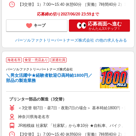
【3交替】 1）7:00〜15:40 休憩60分 ［実働］7時間40分 2）1
応募締め切り2027/06/20 23:59まで
応募画面へ進む
キープ
かんたん3ステップ！
パーソルファクトリーパートナーズ株式会社
の他の求人をみる
海老名市
食堂・売店あり
派遣社員
ほ
パーソルファクトリーパートナーズ株式会社
＼男女活躍中★経験者歓迎◎高時給1800円／
部品の製造業務
気
未
婦
プリンター部品の製造（3交替）
入
服
＜3交替 朝7日・昼7日・夜勤7日の場合＞ 基本時給1800円・深夜時
神奈川県海老名市
JR相模線 社家駅 「社家駅」から車10分 ★自転車、バイク、マ
【3交替】 1）7:00〜15:40 休憩60分 ［実働］7時間40分 2）15