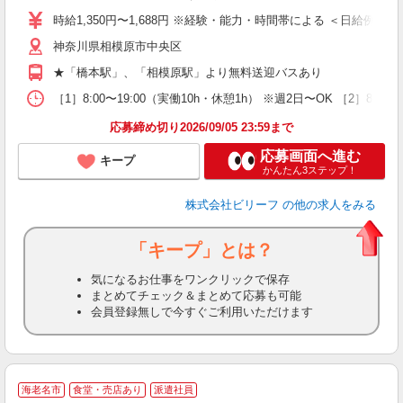
婦
時給1,350円〜1,688円 ※経験・能力・時間帯による ＜日給例＞ 15,613
～
神奈川県相模原市中央区
昼
通
★「橋本駅」、「相模原駅」より無料送迎バスあり
費
［1］8:00〜19:00（実働10h・休憩1h） ※週2日〜OK ［2］8:
応募締め切り2026/09/05 23:59まで
応募画面へ進む
キープ
かんたん3ステップ！
株式会社ビリーフ
の他の求人をみる
「キープ」とは？
気になるお仕事をワンクリックで保存
まとめてチェック＆まとめて応募も可能
会員登録無しで今すぐご利用いただけます
社
海老名市
食堂・売店あり
派遣社員