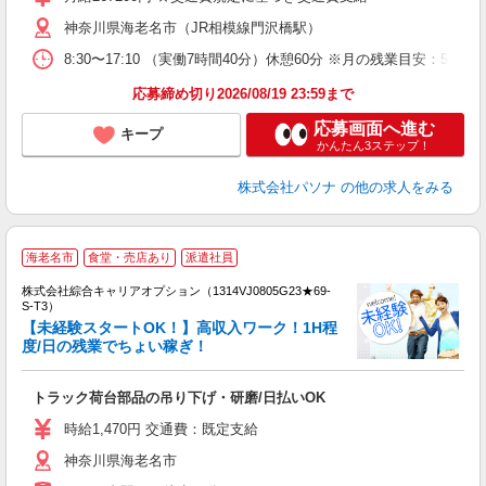
神奈川県海老名市（JR相模線門沢橋駅）
8:30〜17:10 （実働7時間40分）休憩60分 ※月の残業目安
応募締め切り2026/08/19 23:59まで
応募画面へ進む
キープ
かんたん3ステップ！
株式会社パソナ
の他の求人をみる
海老名市
食堂・売店あり
派遣社員
株式会社綜合キャリアオプション（1314VJ0805G23★69-
S-T3）
【未経験スタートOK！】高収入ワーク！1H程
度/日の残業でちょい稼ぎ！
た
入
トラック荷台部品の吊り下げ・研磨/日払いOK
分
ミ
時給1,470円 交通費：既定支給
堂
神奈川県海老名市