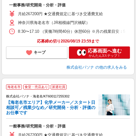
談
一般事務/研究開発・分析・評価
交
月給267200円 ★交通費規定に基づき交通費支給
神奈川県海老名市（JR相模線門沢橋駅）
8:30〜17:10 （実働7時間40分）休憩60分 ※月の残業目安
応募締め切り2026/08/19 23:59まで
応募画面へ進む
キープ
かんたん3ステップ！
株式会社パソナ
の他の求人をみる
社
海老名市
食堂・売店あり
派遣社員
株式会社パソナ・海老名/KT600117255302
【海老名市エリア】化学メーカー／スタート日
相談可／残業少なめ／研究開発・分析・評価の
お仕事です
や
サ
一般事務/研究開発・分析・評価
交
月給267200円 ★交通費規定に基づき交通費支給