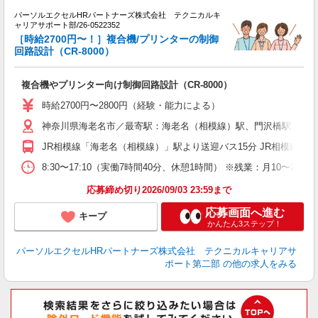
パーソルエクセルHRパートナーズ株式会社 テクニカルキ
ャリアサポート部/26-0522352
頂
［時給2700円〜！］複合機/プリンターの制御
ミ
回路設計（CR-8000）
日
ー
複合機やプリンター向け制御回路設計（CR-8000）
時給2700円〜2800円（経験・能力による）
神奈川県海老名市／最寄駅：海老名（相模線）駅、門沢橋駅
JR相模線「海老名（相模線）」駅より送迎バス15分 JR相模線「
8:30〜17:10（実働7時間40分、休憩1時間） ※残業：月10
応募締め切り2026/09/03 23:59まで
応募画面へ進む
キープ
かんたん3ステップ！
パーソルエクセルHRパートナーズ株式会社 テクニカルキャリアサ
ポート第二部
の他の求人をみる