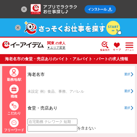
関東
の求人
▼エリア変更
海老名市の食堂・売店ありのバイト・アルバイト・パートの求人情報
一覧
海老名市
選択
勤務地/駅
未設定
例）食品、事務、アパレル
選択
職種
食堂・売店あり
選択
こだわり
を含まない
フリーワード