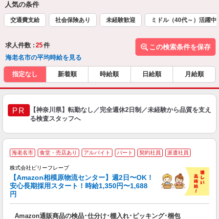
人気の条件
交通費支給
社会保険あり
未経験歓迎
ミドル（40代～）活躍中
求人件数 :
25
件
この検索条件を保存
海老名市の平均時給を見る
指定なし
新着順
時給順
日給順
月給順
【神奈川県】転勤なし／完全週休2日制／未経験から品質を支え
PR
る検査スタッフへ
A
海老名市
食堂・売店あり
アルバイト
パート
契約社員
派遣社員
で
株式会社ビリーフレーブ
っ
【Amazon相模原物流センター】週2日〜OK！
安心長期採用スタート！時給1,350円〜1,688
円
待
入
Amazon通販商品の検品･仕分け･棚入れ･ピッキング･梱包
験