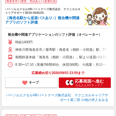
海老名市
食堂・売店あり
派遣社員
で
パーソルエクセルHRパートナーズ株式会社 テクニカルキ
ト
ャリアサポート部/26-0506225
ミ
［海老名駅から送迎バスあり♪］複合機や関連
アプリのソフト評価
少
複合機や関連アプリケーションのソフト評価（オペレーター）
時給1400円
神奈川県海老名市／最寄駅：海老名（相鉄・小田急）駅、門沢橋
相模鉄道本線「海老名（相鉄・小田急）」駅より送迎バス15分 JR
8:30〜17:10（実働7時間40分、休憩1時間） ※残業：月10
応募締め切り2026/09/03 23:59まで
応募画面へ進む
キープ
かんたん3ステップ！
パーソルエクセルHRパートナーズ株式会社 テクニカルキャリアサ
ポート第二部
の他の求人をみる