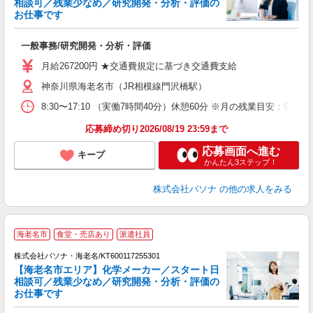
相談可／残業少なめ／研究開発・分析・評価の
お仕事です
談
一般事務/研究開発・分析・評価
交
O
月給267200円 ★交通費規定に基づき交通費支給
神奈川県海老名市（JR相模線門沢橋駅）
8:30〜17:10 （実働7時間40分）休憩60分 ※月の残業目安
応募締め切り2026/08/19 23:59まで
応募画面へ進む
キープ
かんたん3ステップ！
株式会社パソナ
の他の求人をみる
海老名市
食堂・売店あり
派遣社員
株式会社パソナ・海老名/KT600117255301
【海老名市エリア】化学メーカー／スタート日
相談可／残業少なめ／研究開発・分析・評価の
お仕事です