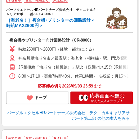
海老名市
食堂・売店あり
派遣社員
パーソルエクセルHRパートナーズ株式会社 テクニカルキ
ナ
ャリアサポート部/26-0413040
ミ
［海老名！］複合機･プリンターの回路設計＜
日
時給MAX2600円＞
ー
複合機やプリンター向け回路設計（CR-8000）
時給2500円〜2600円（経験・能力による）
神奈川県海老名市／最寄駅：海老名（相模線）駅、門沢橋駅
JR相模線「海老名（相模線）」駅より送迎バス15分 JR相模線「
8:30〜17:10（実働7時間40分、休憩1時間） ※残業：月15
応募締め切り2026/09/03 23:59まで
応募画面へ進む
キープ
かんたん3ステップ！
パーソルエクセルHRパートナーズ株式会社 テクニカルキャリアサ
ポート第二部
の他の求人をみる
海老名市
食堂・売店あり
派遣社員