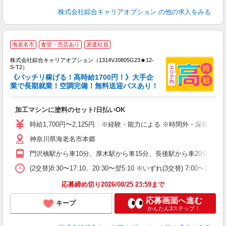
株式会社綜合キャリアオプション
の他の求人をみる
≪
海老名市
食堂・売店あり
派遣社員
い
株式会社綜合キャリアオプション（1314VJ0805G23★12-
S-T2）
《バッチリ稼げる！高時給1700円！》大手企
業で長期就業！空調完備！無料送迎バスあり！
得
入
加工マシンに塗料のセット/日払いOK
分
タ
時給1,700円〜2,125円 ※経験・能力による ※時間外・深夜
業
神奈川県海老名市本郷
制
門沢橋駅から車10分、厚木駅から車15分、長後駅から車20分 ※主
(2交替)8:30〜17:10、20:30〜翌5:10 ※いずれ(3交替) 7:00〜15
応募締め切り2026/08/25 23:59まで
応募画面へ進む
キープ
かんたん3ステップ！