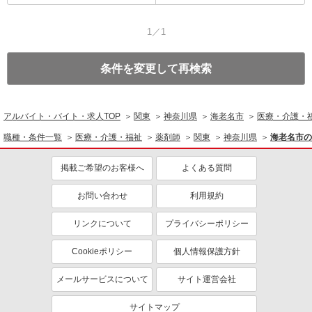
1／1
条件を変更して再検索
アルバイト・バイト・求人TOP
関東
神奈川県
海老名市
医療・介護・
職種・条件一覧
医療・介護・福祉
薬剤師
関東
神奈川県
海老名市の
掲載ご希望のお客様へ
よくある質問
お問い合わせ
利用規約
リンクについて
プライバシーポリシー
Cookieポリシー
個人情報保護方針
メールサービスについて
サイト運営会社
サイトマップ