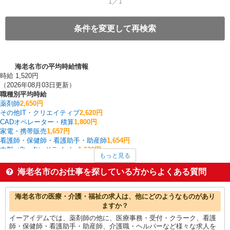
1／1
条件を変更して再検索
海老名市の平均時給情報
時給 1,520円
（2026年08月03日更新）
職種別平均時給
薬剤師
2,650円
その他IT・クリエイティブ
2,620円
CADオペレーター・積算
1,800円
家電・携帯販売
1,657円
看護師・保健師・看護助手・助産師
1,654円
中型（2t・4t）ドライバー
1,630円
もっと見る
製造・組立・加工
1,614円
その他介護・福祉
1,577円
海老名市のお仕事を探している方からよくある質問
介護職・ヘルパー
1,572円
フォークリフト
1,555円
海老名市の他の職種の平均時給を見る
海老名市の医療・介護・福祉の求人は、他にどのようなものがあり
ますか？
イーアイデムでは、薬剤師の他に、医療事務・受付・クラーク、看護
師・保健師・看護助手・助産師、介護職・ヘルパーなど様々な求人を