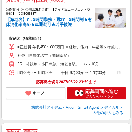
海老名市
パート
正社員
職業紹介
未
ア
調剤薬局（神奈川県海老名市）【アイデムエージェント薬
勤
剤師】（JOB066837）
【海老名】7，5時間勤務・週37，5時間制★有
休消化率高め★車通勤可★若手歓迎
薬剤師（職業紹介）
■正社員 年収450〜600万円 ※経験、能力、年齢等を考慮し、当社
神奈川県海老名市（調剤薬局）
JR・相鉄線・小田急線「海老名駅」 バス10分
9時00分 〜 18時30分 平日 9時00分 〜 17時00分 土曜 
応募締め切り2027/05/22 23:59まで
応募画面へ進む
キープ
かんたん3ステップ！
株式会社アイデム＜Aidem Smart Agent メディカル＞
の他の求人をみる
海老名市
職業紹介