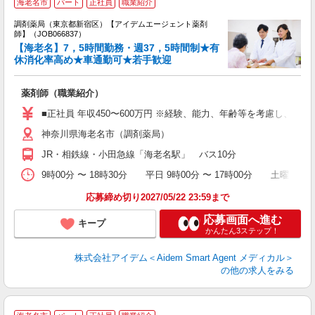
海老名市
パート
正社員
職業紹介
未
ア
調剤薬局（東京都新宿区）【アイデムエージェント薬剤
勤
師】（JOB066837）
【海老名】7，5時間勤務・週37，5時間制★有
休消化率高め★車通勤可★若手歓迎
薬剤師（職業紹介）
■正社員 年収450〜600万円 ※経験、能力、年齢等を考慮し、当社
神奈川県海老名市（調剤薬局）
JR・相鉄線・小田急線「海老名駅」 バス10分
9時00分 〜 18時30分 平日 9時00分 〜 17時00分 土曜 
応募締め切り2027/05/22 23:59まで
応募画面へ進む
キープ
かんたん3ステップ！
株式会社アイデム＜Aidem Smart Agent メディカル＞
の他の求人をみる