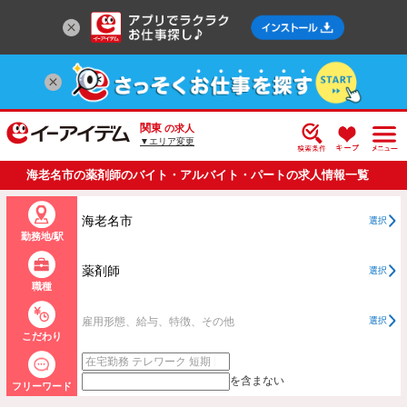
関東
の求人
▼エリア変更
海老名市の薬剤師のバイト・アルバイト・パートの求人情報一覧
海老名市
選択
勤務地/駅
薬剤師
選択
職種
雇用形態、給与、特徴、その他
選択
こだわり
を含まない
フリーワード