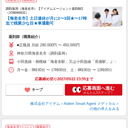
調剤薬局（海老名市）【アイデムエージェント薬剤師】
で
（JOB066632）
未
【海老名市】土日連休が月に2〜3回★〜17時
ア
迄で残業少な目★車通勤可
通
薬剤師（職業紹介）
■正職員 月給 290,000円 〜 450,000円
神奈川県海老名市（調剤薬局）
小田急線・相模線「海老名駅」又は小田急線「長後駅」よりバス2
月〜金：8時30分 〜 17時00分、土：8時30分 〜 12時00分
応募締め切り2027/05/22 23:59まで
応募画面へ進む
キープ
かんたん3ステップ！
株式会社アイデム＜Aidem Smart Agent メディカル＞
の他の求人をみる
海老名市
パート
職業紹介