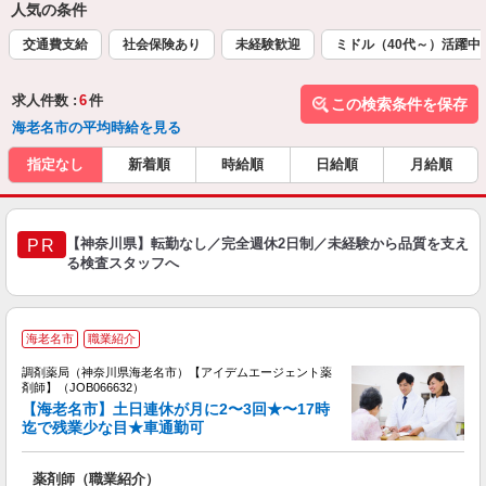
人気の条件
交通費支給
社会保険あり
未経験歓迎
ミドル（40代～）活躍中
求人件数 :
6
件
この検索条件を保存
海老名市の平均時給を見る
指定なし
新着順
時給順
日給順
月給順
【神奈川県】転勤なし／完全週休2日制／未経験から品質を支え
PR
る検査スタッフへ
海老名市
職業紹介
調剤薬局（神奈川県海老名市）【アイデムエージェント薬
で
剤師】（JOB066632）
未
【海老名市】土日連休が月に2〜3回★〜17時
ア
迄で残業少な目★車通勤可
通
薬剤師（職業紹介）