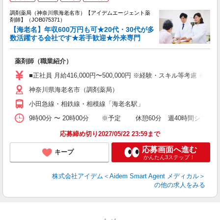
未
ア
調剤薬局（神奈川県海老名市）【アイデムエージェント薬
勤
剤師】（JOB075371）
【海老名】年収600万円も可★20代・30代が多
数活躍する会社です★若手歓迎★外来専門
薬剤師（職業紹介）
■正社員 月給416,000円〜500,000円 ※経験・スキル等考慮 ※
神奈川県海老名市（調剤薬局）
小田急線・相鉄線・相模線「海老名駅」
9時00分 〜 20時00分 ※予定 休憩60分 週40時間シフ
応募締め切り2027/05/22 23:59まで
応募画面へ進む
キープ
かんたん3ステップ！
株式会社アイデム＜Aidem Smart Agent メディカル＞
の他の求人をみる