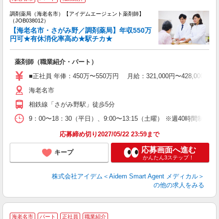
土
調剤薬局（海老名市）【アイデムエージェント薬剤師】
（JOB038012）
【海老名市・さがみ野／調剤薬局】年収550万
円可★有休消化率高め★駅チカ★
薬剤師（職業紹介・パート）
■正社員 年俸：450万〜550万円 月給：321,000円〜428,
海老名市
相鉄線「さがみ野駅」徒歩5分
9：00〜18：30（平日）、9:00〜13:15（土曜） ※週40時間制
応募締め切り2027/05/22 23:59まで
応募画面へ進む
キープ
かんたん3ステップ！
株式会社アイデム＜Aidem Smart Agent メディカル＞
の他の求人をみる
海老名市
パート
正社員
職業紹介