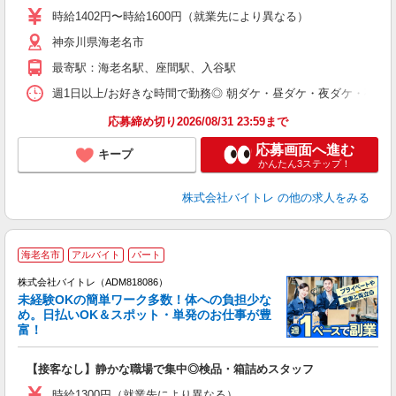
活
時給1402円〜時給1600円（就業先により異なる）
（
神奈川県海老名市
短
K
最寄駅：海老名駅、座間駅、入谷駅
日
髪
週1日以上/お好きな時間で勤務◎ 朝ダケ・昼ダケ・夜ダケ・夜勤など、 ご自
応募締め切り2026/08/31 23:59まで
応募画面へ進む
キープ
かんたん3ステップ！
株式会社バイトレ
の他の求人をみる
海老名市
アルバイト
パート
株式会社バイトレ（ADM818086）
未経験OKの簡単ワーク多数！体への負担少な
め。日払いOK＆スポット・単発のお仕事が豊
富！
ス
ロ
【接客なし】静かな職場で集中◎検品・箱詰めスタッフ
即
活
時給1300円（就業先により異なる）