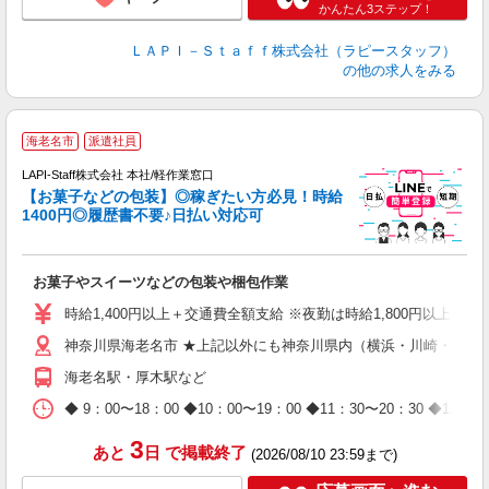
かんたん3ステップ！
ＬＡＰＩ－Ｓｔａｆｆ株式会社（ラピースタッフ）
の他の求人をみる
海老名市
派遣社員
LAPI-Staff株式会社 本社/軽作業窓口
【お菓子などの包装】◎稼ぎたい方必見！時給
1400円◎履歴書不要♪日払い対応可
た
お菓子やスイーツなどの包装や梱包作業
入
量
時給1,400円以上＋交通費全額支給 ※夜勤は時給1,800円以上（深夜手当
迎
神奈川県海老名市 ★上記以外にも神奈川県内（横浜・川崎・相模
給
期
海老名駅・厚木駅など
休
日
◆ 9：00〜18：00 ◆10：00〜19：00 ◆11：30〜2
タ
3
あと
日
で掲載終了
(2026/08/10 23:59まで)