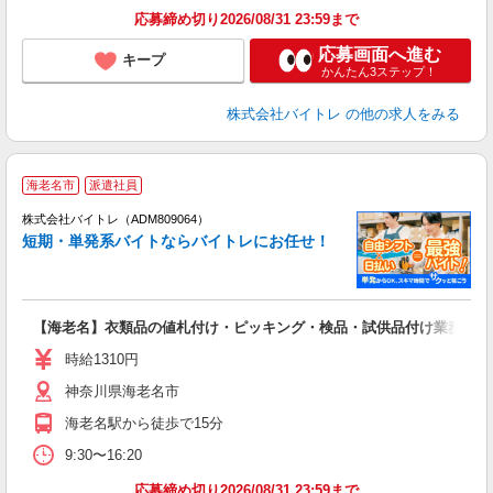
応募締め切り2026/08/31 23:59まで
応募画面へ進む
キープ
かんたん3ステップ！
株式会社バイトレ
の他の求人をみる
海老名市
派遣社員
ィ
株式会社バイトレ（ADM809064）
短期・単発系バイトならバイトレにお任せ！
い
【海老名】衣類品の値札付け・ピッキング・検品・試供品付け業務
即
活
時給1310円
（
神奈川県海老名市
煙
週
海老名駅から徒歩で15分
9:30〜16:20
応募締め切り2026/08/31 23:59まで