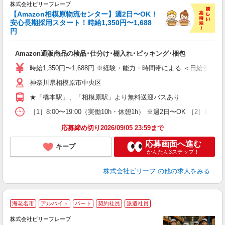
で
株式会社ビリーフレーブ
っ
【Amazon相模原物流センター】週2日〜OK！
安心長期採用スタート！時給1,350円〜1,688
円
待
入
Amazon通販商品の検品･仕分け･棚入れ･ピッキング･梱包
験
婦
時給1,350円〜1,688円 ※経験・能力・時間帯による ＜日給例＞ 15,613
～
神奈川県相模原市中央区
昼
通
★「橋本駅」、「相模原駅」より無料送迎バスあり
費
［1］8:00〜19:00（実働10h・休憩1h） ※週2日〜OK ［2］8:
応募締め切り2026/09/05 23:59まで
応募画面へ進む
キープ
かんたん3ステップ！
株式会社ビリーフ
の他の求人をみる
海老名市
アルバイト
パート
契約社員
派遣社員
株式会社ビリーフレーブ