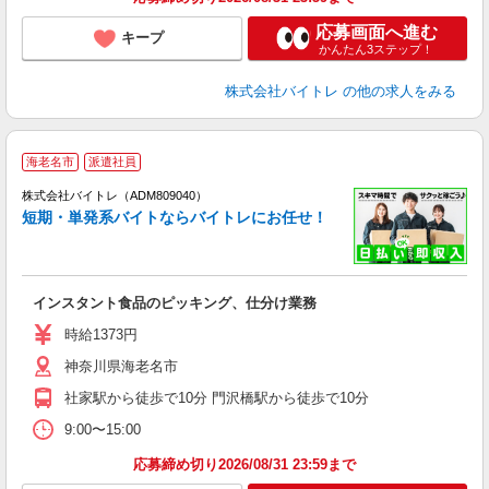
応募画面へ進む
キープ
かんたん3ステップ！
株式会社バイトレ
の他の求人をみる
海老名市
派遣社員
ィ
株式会社バイトレ（ADM809040）
短期・単発系バイトならバイトレにお任せ！
い
インスタント食品のピッキング、仕分け業務
即
活
時給1373円
（
神奈川県海老名市
煙
週
社家駅から徒歩で10分 門沢橋駅から徒歩で10分
9:00〜15:00
応募締め切り2026/08/31 23:59まで