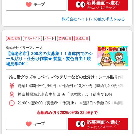
応募画面へ進む
キープ
かんたん3ステップ！
株式会社バイトレ
の他の求人をみる
海老名市
アルバイト
パート
契約社員
派遣社員
株式会社ビリーフレーブ
【海老名市】200名の大募集！！倉庫内でのシ
ール貼り・仕分け作業★ 髪型・髪色自由！現
場見学OK！
さ
推し活グッズやモバイルバッテリーなどの仕分け・シール貼り作業
入
た
時給1,400円〜1,750円 ＜日給例＞13,300円（時給1,400円×2h+1
第
神奈川県海老名市中新田 ★「厚木駅」より徒歩で10分
ブ
収
21:00〜翌6:00（実働8h・休憩1h） ※週3日〜勤務OK・時間
勤
禁
応募締め切り2026/09/05 23:59まで
交
応募画面へ進む
キープ
かんたん3ステップ！