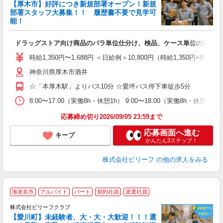
【厚木市】好評につき新規部署オープン！新規
6
部署スタッフ大募集！！ 履歴書不要で見学可
勤
能！
♪.
ドラッグストア向け商品のバラ単位仕分け、検品、ケース単位の店舗仕
入
た
時給1,350円〜1,688円 ＜日給例＞10,800円（時給1,350円×8h
第
神奈川県厚木市酒井
ブ
払
☆「本厚木駅」よりバス10分 ☆愛坪バス停下車徒歩5分
ピ
な
8:00〜17:00（実働8h・休憩1h） 9:00〜18:00（実働8h・休憩1
応募締め切り2026/09/05 23:59まで
応募画面へ進む
キープ
かんたん3ステップ！
株式会社ビリーフ
の他の求人をみる
海老名市
アルバイト
パート
契約社員
派遣社員
完
株式会社ビリーフクラブ
中
【愛川町】未経験者、大・大・大歓迎！！！選
K