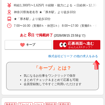
た
時給1,300円〜1,625円 ※経験・能力による ＜日給例＞12,350円（時給
第
神奈川県海老名市 ★「厚木駅」より徒歩10分
ブ
払
★「厚木駅」より徒歩10分
自
勤
7:00〜16:00（実働8ｈ・休憩1ｈ） 8:00〜17:00（実働8ｈ・休
あ
8
あと
日
で掲載終了
(2026/08/15 23:59まで)
応募画面へ進む
キープ
かんたん3ステップ！
株式会社ビリーフ
の他の求人をみる
「キープ」とは？
気になるお仕事をワンクリックで保存
まとめてチェック＆まとめて応募も可能
会員登録無しで今すぐご利用いただけます
海老名市
アルバイト
パート
契約社員
派遣社員