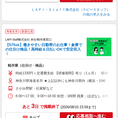
ＬＡＰＩ－Ｓｔａｆｆ株式会社（ラピースタッフ）
の他の求人をみる
海老名市
派遣社員
LAPI-Staff株式会社 本社/軽作業窓口
【575sk】働きやすい日勤帯のお仕事！倉庫で
の仕分け検品！高時給＆日払いOKで安定収入
き
！
日
軽作業（仕分け・検品）
時給1330円＋交通費支給 【研修期間】有り（1ヵ月） 研修時給12
神奈川県海老名市 ★上記以外にも神奈川県内（横浜・川崎・相模
さがみ野駅・社家駅など
8:00〜17:00、9:00〜18:00 休憩：1時間 残業：ほ
3
あと
日
で掲載終了
(2026/08/10 23:59まで)
応募画面へ進む
キープ