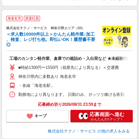
≪
海老名市
派遣社員
株式会社テクノ・サービス 神奈川県エリア（03）
＜求人数10000件以上＞かんたん軽作業♪加工
、検査、レジ打ち他。即払いOK！履歴書不要
◎
お
工場のカンタン軽作業、倉庫での箱詰め・入出荷など ★未経験OKのお
未
ア
■時給1300円〜1550円（就業先により異なる）＋交通費
の
神奈川県内に多数あり 海老名市
・各線「海老名駅」
勤務地により異なります。 日勤のみ、ガッツリ稼げる夜勤、シフトによる交
応募締め切り2026/08/31 23:59まで
応募画面へ進む
キープ
かんたん3ステップ！
株式会社テクノ・サービス
の他の求人をみる