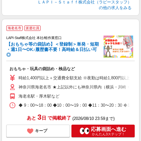
ＬＡＰＩ－Ｓｔａｆｆ株式会社（ラピースタッフ）
の他の求人をみる
海老名市
派遣社員
LAPI-Staff株式会社 本社/軽作業窓口
【おもちゃ等の袋詰め】＜登録制＞単発・短期
・週1日〜OK♪履歴書不要！高時給＆日払い可
◎
必
おもちゃ・玩具の袋詰め・検品など
入
量
時給1,400円以上＋交通費全額支給 ※夜勤は時給1,800円以上（深夜手
迎
神奈川県海老名市 ★上記以外にも神奈川県内（横浜・川崎・相模
給
期
海老名駅・厚木駅など
休
日
◆ 9：00〜18：00 ◆10：00〜19：00 ◆11：30〜2
タ
3
あと
日
で掲載終了
(2026/08/10 23:59まで)
応募画面へ進む
キープ
かんたん3ステップ！