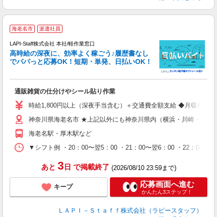
海老名市
派遣社員
LAPI-Staff株式会社 本社/軽作業窓口
し
高時給の深夜に、効率よく稼ごう♪履歴書なし
でパパっと応募OK！短期・単発、日払いOK！
業
通販雑貨の仕分けやシール貼り作業
入
量
時給1,800円以上（深夜手当含む）＋交通費全額支給 ◆月収例 316,8
迎
神奈川県海老名市 ★上記以外にも神奈川県内（横浜・川崎・相模
給
期
海老名駅・厚木駅など
休
シ
▼シフト例 ・20：00〜翌5：00 ・21：00〜翌6：00 ・
深
3
あと
日
で掲載終了
(2026/08/10 23:59まで)
応募画面へ進む
キープ
かんたん3ステップ！
ＬＡＰＩ－Ｓｔａｆｆ株式会社（ラピースタッフ）