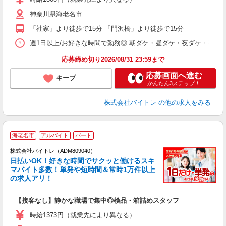
（
神奈川県海老名市
短
K
「社家」より徒歩で15分 「門沢橋」より徒歩で15分
日
髪
週1日以上/お好きな時間で勤務◎ 朝ダケ・昼ダケ・夜ダケ・夜勤など、 ご自
応募締め切り2026/08/31 23:59まで
応募画面へ進む
キープ
かんたん3ステップ！
株式会社バイトレ
の他の求人をみる
海老名市
アルバイト
パート
株式会社バイトレ（ADM809040）
く
日払いOK！好きな時間でサクッと働けるスキ
マバイト多数！単発や短時間＆常時1万件以上
☆
の求人アリ！
験
【接客なし】静かな職場で集中◎検品・箱詰めスタッフ
即
活
時給1373円（就業先により異なる）
（