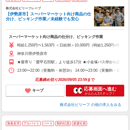
株式会社ビリーフレーブ
【伊勢原市】スーパーマーケット向け商品の仕
大
分け、ピッキング作業／未経験でも安心
ぱ
募
スーパーマーケット向け商品の仕分け、ピッキング作業
入
た
時給1,250円〜1,563円 ＜日給例＞10,000円（時給1,250円×8h）
第
神奈川県伊勢原市
ブ
払
★最寄り「愛甲石田駅」より徒歩17分 ★小金塚バス停から徒歩5分
や
通
13:00〜22:00（実働8h・休憩1h） 14:00〜23:00（実働8h・
費
応募締め切り2026/09/05 23:59まで
応募画面へ進む
キープ
かんたん3ステップ！
株式会社ビリーフ
の他の求人をみる
A
海老名市
アルバイト
パート
契約社員
派遣社員