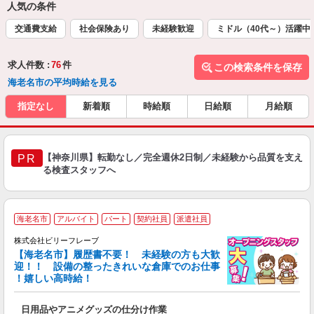
人気の条件
交通費支給
社会保険あり
未経験歓迎
ミドル（40代～）活躍中
求人件数 :
76
件
この検索条件を保存
海老名市の平均時給を見る
指定なし
新着順
時給順
日給順
月給順
【神奈川県】転勤なし／完全週休2日制／未経験から品質を支え
PR
る検査スタッフへ
海老名市
アルバイト
パート
契約社員
派遣社員
株式会社ビリーフレーブ
【海老名市】履歴書不要！ 未経験の方も大歓
迎！！ 設備の整ったきれいな倉庫でのお仕事
♪
！嬉しい高時給！
リ
●
日用品やアニメグッズの仕分け作業
入