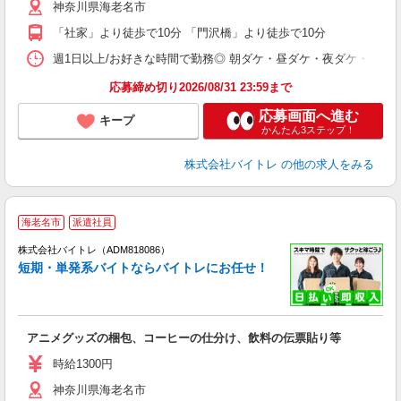
神奈川県海老名市
短
K
「社家」より徒歩で10分 「門沢橋」より徒歩で10分
日
髪
週1日以上/お好きな時間で勤務◎ 朝ダケ・昼ダケ・夜ダケ・夜勤など、 ご自
応募締め切り2026/08/31 23:59まで
応募画面へ進む
キープ
かんたん3ステップ！
株式会社バイトレ
の他の求人をみる
海老名市
派遣社員
ィ
株式会社バイトレ（ADM818086）
短期・単発系バイトならバイトレにお任せ！
い
アニメグッズの梱包、コーヒーの仕分け、飲料の伝票貼り等
即
活
時給1300円
（
神奈川県海老名市
煙