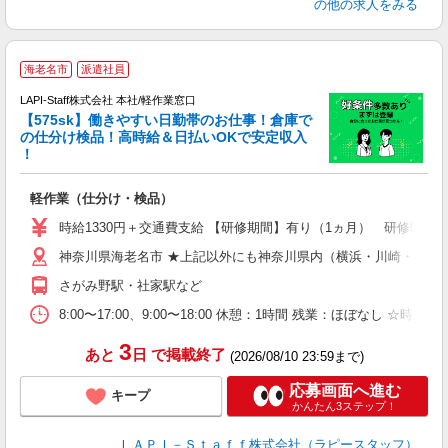
の他の求人をみる
海老名市
派遣社員
LAPI-Staff株式会社 本社/軽作業窓口
【575sk】働きやすい日勤帯のお仕事！倉庫で
の仕分け検品！高時給＆日払いOKで安定収入
き
！
日
軽作業（仕分け・検品）
時給1330円＋交通費支給 【研修期間】有り（1ヵ月） 研修時給12
神奈川県海老名市 ★上記以外にも神奈川県内（横浜・川崎・相模
さがみ野駅・社家駅など
8:00〜17:00、9:00〜18:00 休憩：1時間 残業：ほ
3
あと
日
で掲載終了
(2026/08/10 23:59まで)
応募画面へ進む
キープ
かんたん3ステップ！
ＬＡＰＩ－Ｓｔａｆｆ株式会社（ラピースタッフ）