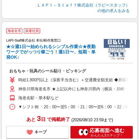
ＬＡＰＩ－Ｓｔａｆｆ株式会社（ラピースタッフ）
の他の求人をみる
海老名市
派遣社員
LAPI-Staff株式会社 本社/軽作業窓口
★☆週1日〜始められるシンプル作業☆★夜勤
ワークでがっつり稼ごう！週1日〜、短期・単
発OK♪
ン
おもちゃ・玩具のシール貼り・ピッキング
入
量
時給1,800円以上（深夜手当含む）＋交通費全額支給 ◆月収例 316,8
迎
神奈川県海老名市 ★上記以外にも神奈川県内（横浜・川崎・相模
給
期
海老名駅・厚木駅など
休
シ
▼シフト例 ・20：00〜翌5：00 ・21：00〜翌6：00 ・
深
3
あと
日
で掲載終了
(2026/08/10 23:59まで)
応募画面へ進む
キープ
かんたん3ステップ！