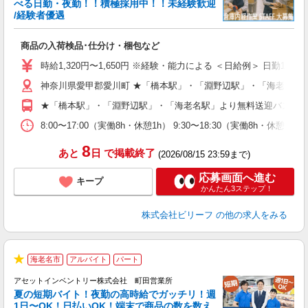
べる日勤・夜勤！！積極採用中！！未経験歓迎
/経験者優遇
お
入
商品の入荷検品･仕分け・梱包など
験
婦
時給1,320円〜1,650円 ※経験・能力による ＜日給例＞ 日勤10,560円
～
神奈川県愛甲郡愛川町 ★「橋本駅」・「淵野辺駅」・「海老名駅
週
O
★「橋本駅」・「淵野辺駅」・「海老名駅」より無料送迎バスあ
（
8:00〜17:00（実働8h・休憩1h） 9:30〜18:30（実働8h・休憩1
8
あと
日
で掲載終了
(2026/08/15 23:59まで)
応募画面へ進む
キープ
かんたん3ステップ！
株式会社ビリーフ
の他の求人をみる
海老名市
アルバイト
パート
★
アセットインベントリー株式会社 町田営業所
夏の短期バイト！夜勤の高時給でガッチリ！週
担
1日〜OK！日払いOK！端末で商品の数を数え