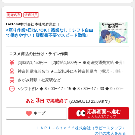
海老名市
派遣社員
て
で
LAPI-Staff株式会社 本社/軽作業窓口
遇
<座り作業>日払いOK！残業なし！シフト自由
で働きやすい！履歴書不要でスピード勤務♪
く
入
コスメ商品の仕分け・ライン作業
量
迎
[1]時給1,450円〜 [2]時給1,500円〜 ※別途交通費支給 ◆昇給
与
神奈川県海老名市 ★上記以外にも神奈川県内（横浜・川崎・相模
（
が
さがみ野駅・社家駅など
ム
種
<シフト例> ◆ 8：00〜17：15 ◆ 8：30〜17：30 ◆ 9
3
あと
日
で掲載終了
(2026/08/10 23:59まで)
応募画面へ進む
キープ
かんたん3ステップ！
ＬＡＰＩ－Ｓｔａｆｆ株式会社（ラピースタッフ）
の他の求人をみる