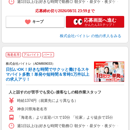
髪
週1日以上/お好きな時間で勤務◎ 朝ダケ・昼ダケ・夜ダケ・夜勤など、 ご自
応募締め切り2026/08/31 23:59まで
応募画面へ進む
キープ
かんたん3ステップ！
株式会社バイトレ
の他の求人をみる
海老名市
アルバイト
パート
株式会社バイトレ（ADM809033）
く
日払いOK！好きな時間でサクッと働けるスキ
マバイト多数！単発や短時間＆常時1万件以上
☆
の求人アリ！
験
人と話すのが苦手でも安心♪接客なしの軽作業スタッフ
即
活
時給1374円（就業先により異なる）
（
神奈川県海老名市
短
K
「海老名」より送迎バスで10分 「社家」より徒歩で15分
日
髪
週1日以上/お好きな時間で勤務◎ 朝ダケ・昼ダケ・夜ダケ・夜勤など、 ご自