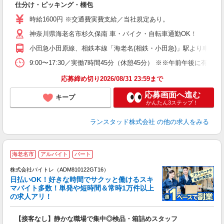
仕分け・ピッキング・梱包
O
時給1600円 ※交通費実費支給／当社規定あり。
神奈川県海老名市杉久保南 車・バイク・自転車通勤OK！
小田急小田原線、相鉄本線「海老名(相鉄・小田急)」駅より車15分 
9:00〜17:30／実働7時間45分（休憩45分） ※※午前午後に
応募締め切り2026/08/31 23:59まで
応募画面へ進む
キープ
かんたん3ステップ！
ランスタッド株式会社
の他の求人をみる
海老名市
アルバイト
パート
株式会社バイトレ（ADM810122GT16）
く
日払いOK！好きな時間でサクッと働けるスキ
マバイト多数！単発や短時間＆常時1万件以上
☆
の求人アリ！
験
【接客なし】静かな職場で集中◎検品・箱詰めスタッフ
即