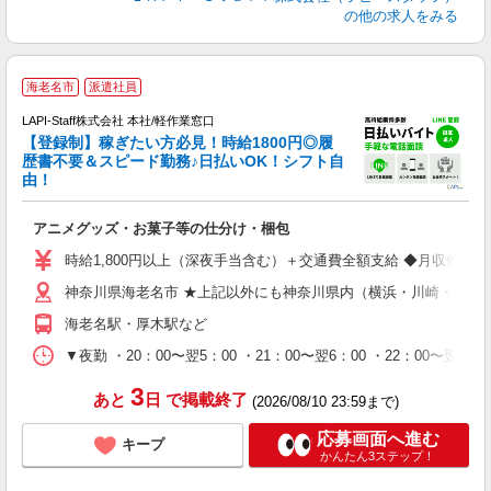
の他の求人をみる
海老名市
派遣社員
LAPI-Staff株式会社 本社/軽作業窓口
【登録制】稼ぎたい方必見！時給1800円◎履
歴書不要＆スピード勤務♪日払いOK！シフト自
由！
と
アニメグッズ・お菓子等の仕分け・梱包
入
量
時給1,800円以上（深夜手当含む）＋交通費全額支給 ◆月収例 316,8
迎
神奈川県海老名市 ★上記以外にも神奈川県内（横浜・川崎・相模
給
期
海老名駅・厚木駅など
休
シ
▼夜勤 ・20：00〜翌5：00 ・21：00〜翌6：00 ・22
深
3
あと
日
で掲載終了
(2026/08/10 23:59まで)
応募画面へ進む
キープ
かんたん3ステップ！