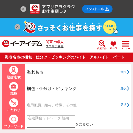
関東
の求人
▼エリア変更
海老名市の梱包・仕分け・ピッキングのバイト・アルバイト・パート
の求人情報一覧
海老名市
選択
勤務地/駅
梱包・仕分け・ピッキング
選択
職種
雇用形態、給与、特徴、その他
選択
こだわり
を含まない
フリーワード