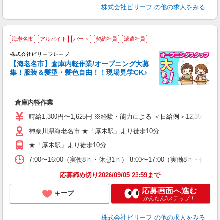
株式会社ビリーフ
の他の求人をみる
海老名市
アルバイト
パート
契約社員
派遣社員
か
株式会社ビリーフレーブ
場
【海老名市】倉庫内軽作業/オープニング大募
も
集！服装＆髪型・髪色自由！！現場見学OK♪
ち
倉庫内軽作業
入
た
時給1,300円〜1,625円 ※経験・能力による ＜日給例＞12,350円（時給
第
神奈川県海老名市 ★「厚木駅」より徒歩10分
ブ
払
★「厚木駅」より徒歩10分
の
煙
7:00〜16:00（実働8ｈ・休憩1ｈ） 8:00〜17:00（実働8ｈ・休
通
応募締め切り2026/09/05 23:59まで
応募画面へ進む
キープ
かんたん3ステップ！
株式会社ビリーフ
の他の求人をみる