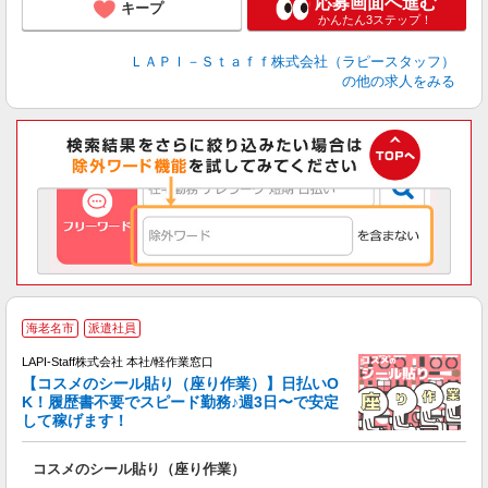
応募画面へ進む
キープ
かんたん3ステップ！
ＬＡＰＩ－Ｓｔａｆｆ株式会社（ラピースタッフ）
の他の求人をみる
海老名市
派遣社員
LAPI-Staff株式会社 本社/軽作業窓口
【コスメのシール貼り（座り作業）】日払いO
K！履歴書不要でスピード勤務♪週3日〜で安定
して稼げます！
で
コスメのシール貼り（座り作業）
入