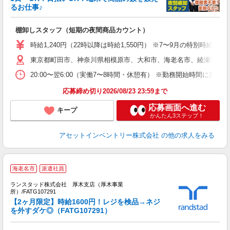
自
るお仕事♪
手
棚卸しスタッフ（短期の夜間商品カウント）
履
学
時給1,240円（22時以降は時給1,550円） ※7〜9月の特別時
日
東京都町田市、神奈川県相模原市、大和市、海老名市、綾瀬市、及
給
20:00〜翌6:00（実働7〜8時間・休憩有） ※勤務開始時間に
応募締め切り2026/08/23 23:59まで
応募画面へ進む
キープ
かんたん3ステップ！
アセットインベントリー株式会社
の他の求人をみる
海老名市
派遣社員
ランスタッド株式会社 厚木支店（厚木事業
所）/FATG107291
【2ヶ月限定】時給1600円！レジを検品→ネジ
域
を外すダケ◎（FATG107291）
数
未