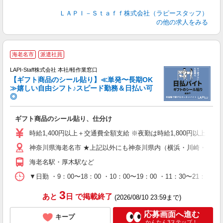
ＬＡＰＩ－Ｓｔａｆｆ株式会社（ラピースタッフ）
の他の求人をみる
海老名市
派遣社員
LAPI-Staff株式会社 本社/軽作業窓口
【ギフト商品のシール貼り】≪単発〜長期OK
≫嬉しい自由シフト♪スピード勤務＆日払い可
◎
入
ギフト商品のシール貼り、仕分け
量
迎
時給1,400円以上＋交通費全額支給 ※夜勤は時給1,800円以上（深夜手
給
神奈川県海老名市 ★上記以外にも神奈川県内（横浜・川崎・相模
期
休
海老名駅・厚木駅など
日
タ
▼日勤 ・9：00〜18：00 ・10：00〜19：00 ・11：3
3
あと
日
で掲載終了
(2026/08/10 23:59まで)
応募画面へ進む
キープ
かんたん3ステップ！