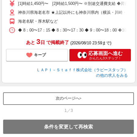
量
[1]時給1,450円〜 [2]時給1,500円〜 ※別途交通費支給 ◆昇給
迎
神奈川県海老名市 ★上記以外にも神奈川県内（横浜・川崎・相模
与
（
海老名駅・厚木駅など
が
ム
◆ 8：00〜17：15 ◆ 8：30〜17：30 ◆ 9：00〜18：
種
3
あと
日
で掲載終了
(2026/08/10 23:59まで)
応募画面へ進む
キープ
かんたん3ステップ！
ＬＡＰＩ－Ｓｔａｆｆ株式会社（ラピースタッフ）
の他の求人をみる
次のページへ
1／3
条件を変更して再検索