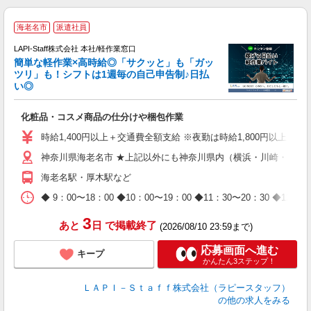
海老名市
派遣社員
LAPI-Staff株式会社 本社/軽作業窓口
簡単な軽作業×高時給◎「サクッと」も「ガッ
談
ツリ」も！シフトは1週毎の自己申告制♪日払
い◎
こ
化粧品・コスメ商品の仕分けや梱包作業
入
量
時給1,400円以上＋交通費全額支給 ※夜勤は時給1,800円以上（深夜手当
迎
神奈川県海老名市 ★上記以外にも神奈川県内（横浜・川崎・相模
給
期
海老名駅・厚木駅など
休
日
◆ 9：00〜18：00 ◆10：00〜19：00 ◆11：30〜2
タ
3
あと
日
で掲載終了
(2026/08/10 23:59まで)
応募画面へ進む
キープ
かんたん3ステップ！
ＬＡＰＩ－Ｓｔａｆｆ株式会社（ラピースタッフ）
の他の求人をみる