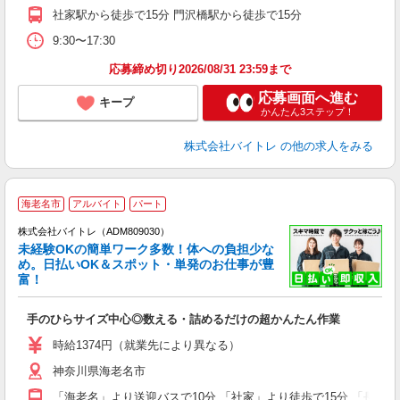
週
社家駅から徒歩で15分 門沢橋駅から徒歩で15分
9:30〜17:30
応募締め切り2026/08/31 23:59まで
応募画面へ進む
キープ
かんたん3ステップ！
株式会社バイトレ
の他の求人をみる
海老名市
アルバイト
パート
株式会社バイトレ（ADM809030）
未経験OKの簡単ワーク多数！体への負担少な
め。日払いOK＆スポット・単発のお仕事が豊
富！
ス
ロ
手のひらサイズ中心◎数える・詰めるだけの超かんたん作業
即
活
時給1374円（就業先により異なる）
（
神奈川県海老名市
短
K
「海老名」より送迎バスで10分 「社家」より徒歩で15分 「長後」