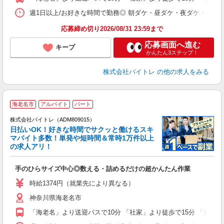
日
髪
週1日以上/お好きな時間で勤務◎ 朝ダケ・昼ダケ・夜ダケ・夜勤など、 ご自
応募締め切り2026/08/31 23:59まで
応募画面へ進む
キープ
かんたん3ステップ！
株式会社バイトレ
の他の求人をみる
海老名市
アルバイト
パート
株式会社バイトレ（ADM809015）
く
日払いOK！好きな時間でサクッと働けるスキ
マバイト多数！単発や短時間＆常時1万件以上
☆
の求人アリ！
験
手のひらサイズ中心◎数える・詰めるだけの超かんたん作業
即
活
時給1374円（就業先により異なる）
（
神奈川県海老名市
短
K
「海老名」より送迎バスで10分 「社家」より徒歩で15分 「長後」
日