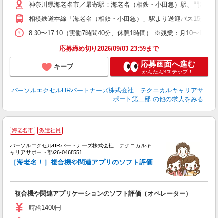
神奈川県海老名市／最寄駅：海老名（相鉄・小田急）駅、門沢橋
相模鉄道本線「海老名（相鉄・小田急）」駅より送迎バス15分 JR
8:30〜17:10（実働7時間40分、休憩1時間） ※残業：月10
応募締め切り2026/09/03 23:59まで
応募画面へ進む
キープ
かんたん3ステップ！
パーソルエクセルHRパートナーズ株式会社 テクニカルキャリアサ
ポート第二部
の他の求人をみる
海老名市
派遣社員
で
パーソルエクセルHRパートナーズ株式会社 テクニカルキ
ト
ャリアサポート部/26-0468551
ミ
［海老名！］複合機や関連アプリのソフト評価
少
複合機や関連アプリケーションのソフト評価（オペレーター）
時給1400円