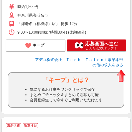
時給1,800円
神奈川県海老名市
「海老名（相模線）駅」 徒歩 12分
9:30〜18:00(実働:7時間30分) (休憩60分)
応募画面へ進む
キープ
かんたん3ステップ！
アデコ株式会社 Ｔｅｃｈ Ｔａｌｅｎｔ事業本部
の他の求人をみる
「キープ」とは？
気になるお仕事をワンクリックで保存
まとめてチェック＆まとめて応募も可能
会員登録無しで今すぐご利用いただけます
■
海老名市
派遣社員
通