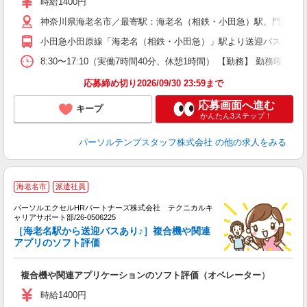
時給1400円
神奈川県海老名市／最寄駅：海老名（相鉄・小田急）駅、門沢橋
小田急小田原線「海老名（相鉄・小田急）」駅より送迎バス20分 J
8:30〜17:10（実働7時間40分、休憩1時間） 【勤務】 勤務曜日
応募締め切り2026/09/30 23:59まで
応募画面へ進む
キープ
かんたん3ステップ！
パーソルテンプスタッフ株式会社
の他の求人をみる
海老名市
派遣社員
で
パーソルエクセルHRパートナーズ株式会社 テクニカルキ
ト
ャリアサポート部/26-0506225
ミ
［海老名駅から送迎バスあり♪］複合機や関連
アプリのソフト評価
少
複合機や関連アプリケーションのソフト評価（オペレーター）
時給1400円