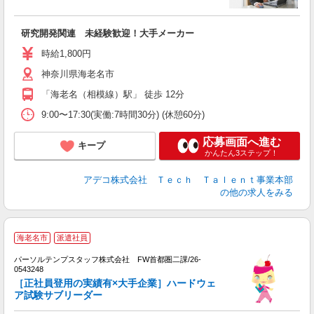
エ
研究開発関連 未経験歓迎！大手メーカー
未
時給1,800円
神奈川県海老名市
「海老名（相模線）駅」 徒歩 12分
9:00〜17:30(実働:7時間30分) (休憩60分)
応募画面へ進む
キープ
かんたん3ステップ！
アデコ株式会社 Ｔｅｃｈ Ｔａｌｅｎｔ事業本部
の他の求人をみる
海老名市
派遣社員
ン
リ
パーソルテンプスタッフ株式会社 FW首都圏二課/26-
電
0543248
［正社員登用の実績有×大手企業］ハードウェ
O
ア試験サブリーダー