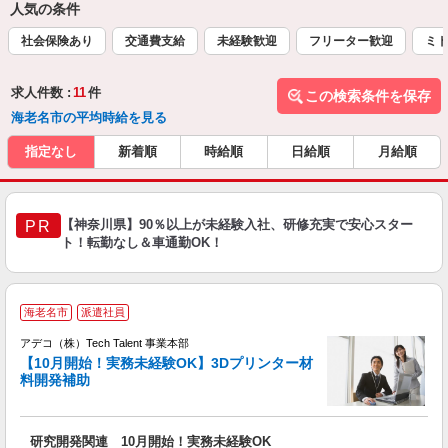
人気の条件
社会保険あり
交通費支給
未経験歓迎
フリーター歓迎
ミド
求人件数 :
11
件
この検索条件を保存
海老名市の平均時給を見る
指定なし
新着順
時給順
日給順
月給順
【神奈川県】90％以上が未経験入社、研修充実で安心スター
PR
ト！転勤なし＆車通勤OK！
海老名市
派遣社員
アデコ（株）Tech Talent 事業本部
【10月開始！実務未経験OK】3Dプリンター材
料開発補助
エ
エ
研究開発関連 10月開始！実務未経験OK
高