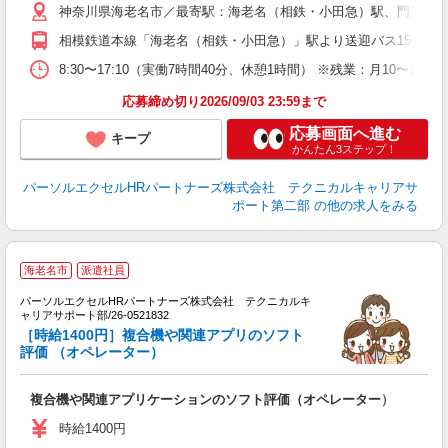
神奈川県海老名市／最寄駅：海老名（相鉄・小田急）駅、門沢橋
相模鉄道本線「海老名（相鉄・小田急）」駅より送迎バス15分 JR
8:30〜17:10（実働7時間40分、休憩1時間） ※残業：月10
応募締め切り2026/09/03 23:59まで
応募画面へ進む
キープ
かんたん3ステップ！
パーソルエクセルHRパートナーズ株式会社 テクニカルキャリアサ
ポート第二部
の他の求人をみる
海老名市
派遣社員
で
パーソルエクセルHRパートナーズ株式会社 テクニカルキ
ト
ャリアサポート部/26-0521832
ミ
［時給1400円］複合機や関連アプリのソフト
評価 （オペレーター）
少
複合機や関連アプリケーションのソフト評価（オペレーター）
時給1400円