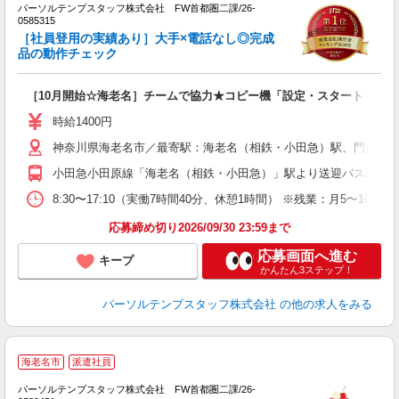
デ
パーソルテンプスタッフ株式会社 FW首都圏二課/26-
触
0585315
未
［社員登用の実績あり］大手×電話なし◎完成
品の動作チェック
［10月開始☆海老名］チームで協力★コピー機「設定・スタート・結果
時給1400円
神奈川県海老名市／最寄駅：海老名（相鉄・小田急）駅、門沢橋
小田急小田原線「海老名（相鉄・小田急）」駅より送迎バス20分 J
8:30〜17:10（実働7時間40分、休憩1時間） ※残業：月5〜
応募締め切り2026/09/30 23:59まで
応募画面へ進む
キープ
かんたん3ステップ！
パーソルテンプスタッフ株式会社
の他の求人をみる
海老名市
派遣社員
ー
マ
パーソルテンプスタッフ株式会社 FW首都圏二課/26-