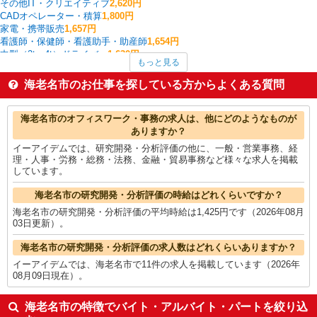
その他IT・クリエイティブ
2,620円
CADオペレーター・積算
1,800円
家電・携帯販売
1,657円
看護師・保健師・看護助手・助産師
1,654円
中型（2t・4t）ドライバー
1,630円
もっと見る
製造・組立・加工
1,614円
その他介護・福祉
1,577円
海老名市のお仕事を探している方からよくある質問
介護職・ヘルパー
1,572円
フォークリフト
1,555円
海老名市の他の職種の平均時給を見る
海老名市のオフィスワーク・事務の求人は、他にどのようなものが
ありますか？
イーアイデムでは、研究開発・分析評価の他に、一般・営業事務、経
理・人事・労務・総務・法務、金融・貿易事務など様々な求人を掲載
しています。
海老名市の研究開発・分析評価の時給はどれくらいですか？
海老名市の研究開発・分析評価の平均時給は1,425円です（2026年08月
03日更新）。
海老名市の研究開発・分析評価の求人数はどれくらいありますか？
イーアイデムでは、海老名市で11件の求人を掲載しています（2026年
08月09日現在）。
海老名市の特徴でバイト・アルバイト・パートを絞り込