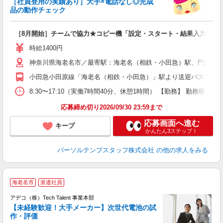
未
［社員登用の実績あり］大手×電話なし◎完成
品の動作チェック
［8月開始］チームで協力★コピー機「設定・スタート・結果入力」
時給1400円
神奈川県海老名市／最寄駅：海老名（相鉄・小田急）駅、門沢橋
小田急小田原線「海老名（相鉄・小田急）」駅より送迎バス20分 J
8:30〜17:10（実働7時間40分、休憩1時間） 【勤務】 勤務曜
応募締め切り2026/09/30 23:59まで
応募画面へ進む
キープ
かんたん3ステップ！
パーソルテンプスタッフ株式会社
の他の求人をみる
海老名市
派遣社員
アデコ（株）Tech Talent 事業本部
【未経験歓迎！大手メーカー】次世代電池の試
作・評価
エ