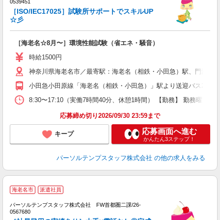
0539451
O
［ISO/IEC17025］試験所サポートでスキルUP
☆彡
［海老名☆8月〜］環境性能試験（省エネ・騒音）
時給1500円
神奈川県海老名市／最寄駅：海老名（相鉄・小田急）駅、門沢橋
小田急小田原線「海老名（相鉄・小田急）」駅より送迎バス20分 J
8:30〜17:10（実働7時間40分、休憩1時間） 【勤務】 勤務曜
応募締め切り2026/09/30 23:59まで
応募画面へ進む
キープ
かんたん3ステップ！
パーソルテンプスタッフ株式会社
の他の求人をみる
■
海老名市
派遣社員
通
デ
パーソルテンプスタッフ株式会社 FW首都圏二課/26-
触
0567680