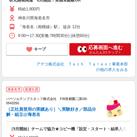
研究開発関連 8月開始！実務未経験OK
未
時給1,800円
神奈川県海老名市
「海老名（相模線）駅」 徒歩 12分
9:00〜17:30(実働:7時間30分) (休憩60分)
応募画面へ進む
キープ
かんたん3ステップ！
アデコ株式会社 Ｔｅｃｈ Ｔａｌｅｎｔ事業本部
の他の求人をみる
海老名市
派遣社員
■
■
パーソルテンプスタッフ株式会社 FW首都圏二課/26-
メ
0543250
未
［正社員登用の実績あり］＼実験好き／部品分
解・組立@海老名
［9月開始］チームで協力★コピー機「設定・スタート・結果入力」