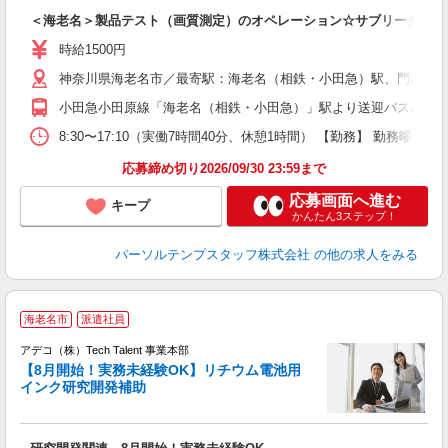
＜海老名＞製品テスト（画質測定）のオペレーション☆サブリーダー♪
時給1500円
神奈川県海老名市／最寄駅：海老名（相鉄・小田急）駅、門沢橋駅
小田急小田原線「海老名（相鉄・小田急）」駅より送迎バス20分 J
8:30〜17:10（実働7時間40分、休憩1時間） 【勤務】 勤務曜日
応募締め切り2026/09/30 23:59まで
応募画面へ進む
キープ
かんたん3ステップ！
パーソルテンプスタッフ株式会社
の他の求人をみる
海老名市
派遣社員
アデコ（株）Tech Talent 事業本部
【8月開始！実務未経験OK】リチウム電池用
インク研究開発補助
エ
エ