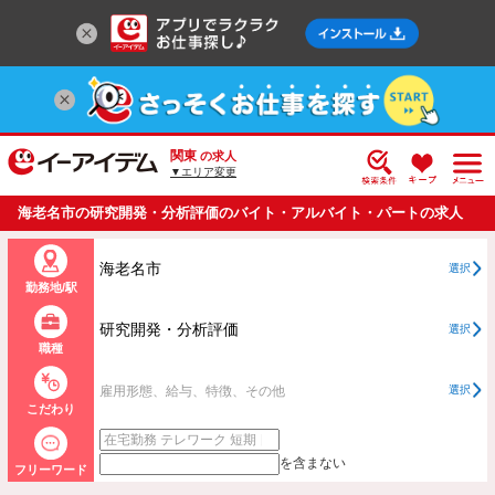
関東
の求人
▼エリア変更
海老名市の研究開発・分析評価のバイト・アルバイト・パートの求人
情報一覧
海老名市
選択
勤務地/駅
研究開発・分析評価
選択
職種
雇用形態、給与、特徴、その他
選択
こだわり
を含まない
フリーワード