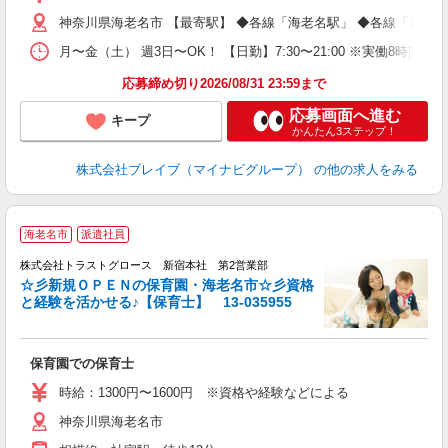
神奈川県海老名市 【最寄駅】 ◆各線「海老名駅」 ◆各線「厚木
月〜金（土） 週3日〜OK！ 【日勤】7:30〜21:00 ※実働8時間
応募締め切り2026/08/31 23:59まで
応募画面へ進む
キープ
かんたん3ステップ！
株式会社ブレイブ（マイナビグループ）
の他の求人をみる
海老名市
派遣社員
株式会社トラストグロース 新宿本社 第2営業部
☆彡新規ＯＰＥＮの保育園・海老名市☆彡資格
と経験を活かせる♪【保育士】 13-035955
に
保育園での保育士
時給：1300円〜1600円 ※資格や経験などによる
神奈川県海老名市