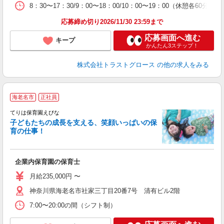
8：30〜17：30/9：00〜18：00/10：00〜19：00（休憩各60
応募締め切り2026/11/30 23:59まで
応募画面へ進む
キープ
かんたん3ステップ！
株式会社トラストグロース
の他の求人をみる
海老名市
正社員
てりは保育園えびな
子どもたちの成長を支える、笑顔いっぱいの保
育の仕事！
を
完
企業内保育園の保育士
月給235,000円 〜
神奈川県海老名市社家三丁目20番7号 清有ビル2階
7:00〜20:00の間（シフト制）