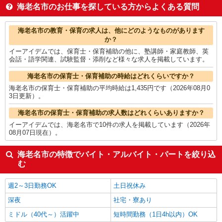
その他介護・福祉
1,577円
海老名市のお仕事を探している方からよくある質問
介護職・ヘルパー
1,572円
フォークリフト
1,555円
海老名市の他の職種の平均時給を見る
海老名市の教育・保育の求人は、他にどのようなものがあります
か？
イーアイデムでは、保育士・保育補助の他に、塾講師・家庭教師、英
会話・語学関連、試験監督・添削など様々な求人を掲載しています。
海老名市の保育士・保育補助の時給はどれくらいですか？
海老名市の保育士・保育補助の平均時給は1,435円です（2026年08月0
3日更新）。
海老名市の保育士・保育補助の求人数はどれくらいありますか？
イーアイデムでは、海老名市で10件の求人を掲載しています（2026年
08月07日現在）。
海老名市の特徴でバイト・アルバイト・パートを絞り込
む
週2～3日勤務OK
土日祝休み
深夜
社宅・寮あり
ミドル（40代～）活躍中
短時間勤務（1日4h以内）OK