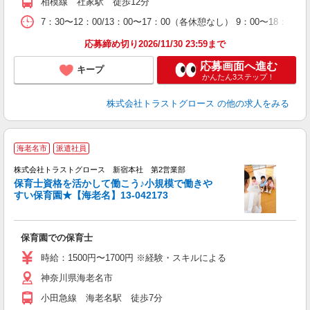
相模線 社家駅 徒歩12分
7：30〜12：00/13：00〜17：00（各休憩なし） 9：00〜18
応募締め切り2026/11/30 23:59まで
応募画面へ進む
キープ
かんたん3ステップ！
株式会社トラストグロース
の他の求人をみる
海老名市
派遣社員
株式会社トラストグロース 新宿本社 第2営業部
保育士資格を活かして働こう♪小規模で働きや
すい保育園★【海老名】13-042173
に
保育園での保育士
時給：1500円〜1700円 ※経験・スキルによる
神奈川県海老名市
小田急線 海老名駅 徒歩7分