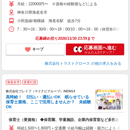
月給：220000円〜 ※資格や経験面などによる
神奈川県海老名市
小田急線/相模線 海老名駅 徒歩7分
7：30〜16：30/9：00〜18：00/10：00〜19：00（休憩各60
応募締め切り2026/11/30 23:59まで
応募画面へ進む
キープ
かんたん3ステップ！
株式会社トラストグロース
の他の求人をみる
海老名市
派遣社員
株式会社ブレイブ（マイナビグループ）/MDM14
高時給！ 日払い・週払いOK 眠らせている
保育士資格、ここで活用しませんか？ 未経験
OK
■
N
保育士（要資格） ◆保育園、学童施設、企業内保育室など多数あり
フ
シ
時給1,500〜1,800円＋交通費 ※給与幅は経験・能力による ◆