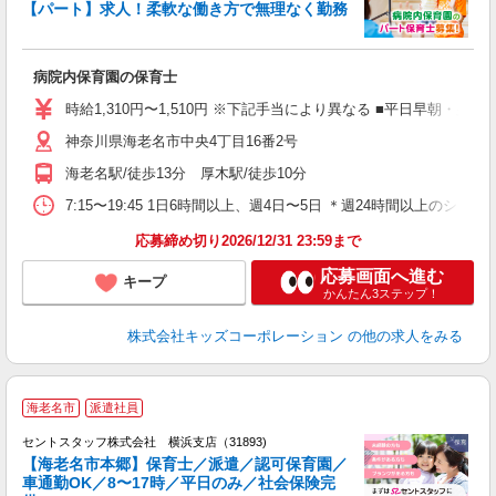
【パート】求人！柔軟な働き方で無理なく勤務
ま
病院内保育園の保育士
時給1,310円〜1,510円 ※下記手当により異なる ■平日早朝・
神奈川県海老名市中央4丁目16番2号
海老名駅/徒歩13分 厚木駅/徒歩10分
7:15〜19:45 1日6時間以上、週4日〜5日 ＊週24時間以上のシフ
応募締め切り2026/12/31 23:59まで
応募画面へ進む
キープ
かんたん3ステップ！
株式会社キッズコーポレーション
の他の求人をみる
海老名市
派遣社員
セントスタッフ株式会社 横浜支店（31893)
【海老名市本郷】保育士／派遣／認可保育園／
車通勤OK／8〜17時／平日のみ／社会保険完