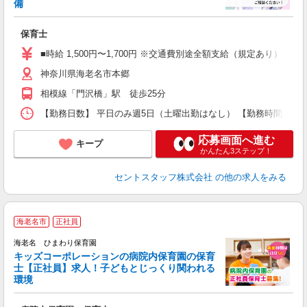
こ
備
ミ
給
保育士
煙
得
■時給 1,500円〜1,700円 ※交通費別途全額支給（規定あ
神奈川県海老名市本郷
相模線「門沢橋」駅 徒歩25分
【勤務日数】 平日のみ週5日（土曜出勤はなし） 【勤務時間】 8:00〜17
応募画面へ進む
キープ
かんたん3ステップ！
セントスタッフ株式会社
の他の求人をみる
海老名市
正社員
海老名 ひまわり保育園
キッズコーポレーションの病院内保育園の保育
◎
士【正社員】求人！子どもとじっくり関われる
環境