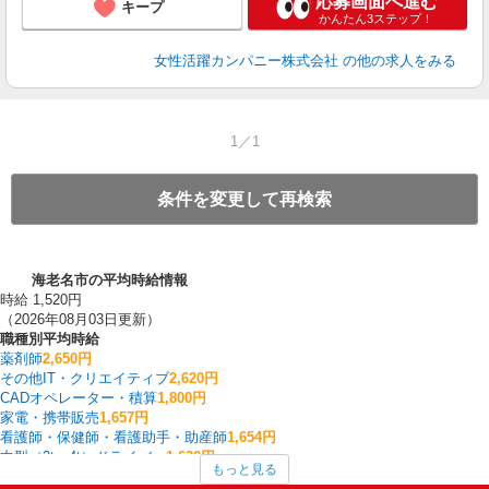
応募画面へ進む
キープ
かんたん3ステップ！
女性活躍カンパニー株式会社
の他の求人をみる
1／1
条件を変更して再検索
海老名市の平均時給情報
時給 1,520円
（2026年08月03日更新）
職種別平均時給
薬剤師
2,650円
その他IT・クリエイティブ
2,620円
CADオペレーター・積算
1,800円
家電・携帯販売
1,657円
看護師・保健師・看護助手・助産師
1,654円
中型（2t・4t）ドライバー
1,630円
もっと見る
製造・組立・加工
1,614円