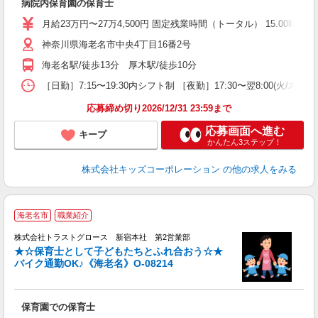
病院内保育園の保育士
月給23万円〜27万4,500円 固定残業時間（トータル） 15.00時間/
神奈川県海老名市中央4丁目16番2号
海老名駅/徒歩13分 厚木駅/徒歩10分
［日勤］7:15〜19:30内シフト制 ［夜勤］17:30〜翌8:00(火
応募締め切り2026/12/31 23:59まで
応募画面へ進む
キープ
かんたん3ステップ！
株式会社キッズコーポレーション
の他の求人をみる
海老名市
職業紹介
株式会社トラストグロース 新宿本社 第2営業部
★☆保育士として子どもたちとふれ合おう☆★
バイク通勤OK♪《海老名》O-08214
気
保育園での保育士