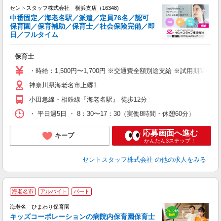
セントスタッフ株式会社 横浜支店（16348)
中番固定／海老名駅／派遣／定員76名／認可
保育園／保育補助／保育士／社会保険完備／即
こ
日／フルタイム
ミ
給
保育士
チ
貯
・時給：1,500円〜1,700円 ※交通費全額別途支給 ※試用期間
神奈川県海老名市上郷1
小田急線・相鉄線『海老名駅』 徒歩12分
・ 平日週5日 ・ 8：30〜17：30（実働8時間・休憩60分）
応募画面へ進む
キープ
かんたん3ステップ！
セントスタッフ株式会社
の他の求人をみる
海老名市
アルバイト
パート
海老名 ひまわり保育園
キッズコーポレーションの病院内保育園保育士