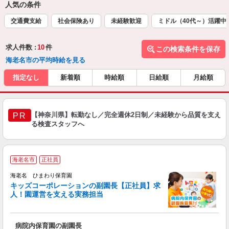
人気の条件
交通費支給
社会保険あり
未経験歓迎
ミドル（40代～）活躍中
求人件数 :
10
件
この検索条件を保存
海老名市の平均時給を見る
指定なし
新着順
時給順
日給順
月給順
【神奈川県】転勤なし／完全週休2日制／未経験から品質を支え
PR
る検査スタッフへ
海老名市
正社員
海老名 ひまわり保育園
キッズコーポレーションの副園長【正社員】求
人！園運営を支える実務担当
＞
病院内保育園の副園長