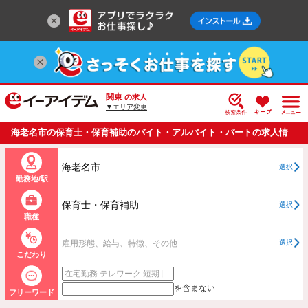
関東
の求人
▼エリア変更
海老名市の保育士・保育補助のバイト・アルバイト・パートの求人情
報一覧
海老名市
選択
勤務地/駅
保育士・保育補助
選択
職種
雇用形態、給与、特徴、その他
選択
こだわり
を含まない
フリーワード