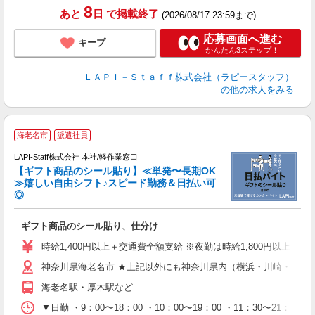
8
あと
日
で掲載終了
(2026/08/17 23:59まで)
応募画面へ進む
キープ
かんたん3ステップ！
ＬＡＰＩ－Ｓｔａｆｆ株式会社（ラピースタッフ）
の他の求人をみる
海老名市
派遣社員
LAPI-Staff株式会社 本社/軽作業窓口
【ギフト商品のシール貼り】≪単発〜長期OK
≫嬉しい自由シフト♪スピード勤務＆日払い可
◎
入
ギフト商品のシール貼り、仕分け
量
迎
時給1,400円以上＋交通費全額支給 ※夜勤は時給1,800円以上（深夜手
給
神奈川県海老名市 ★上記以外にも神奈川県内（横浜・川崎・相模
期
休
海老名駅・厚木駅など
日
タ
▼日勤 ・9：00〜18：00 ・10：00〜19：00 ・11：3