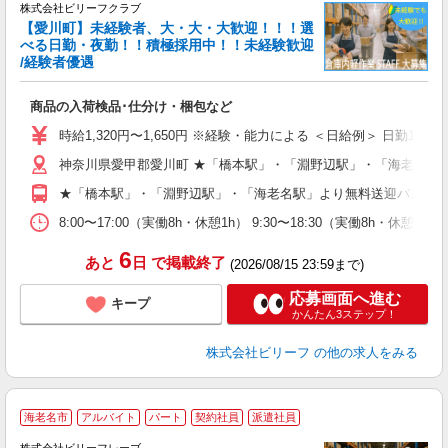
完
株式会社ビリーフクラブ
中
【愛川町】未経験者、大・大・大歓迎！！！選
K
べる日勤・夜勤！！積極採用中！！未経験歓迎
/経験者優遇
お
入
商品の入荷検品･仕分け・梱包など
験
婦
時給1,320円〜1,650円 ※経験・能力による ＜日給例＞ 日勤10,560円
～
神奈川県愛甲郡愛川町 ★「橋本駅」・「淵野辺駅」・「海老名駅
週
O
★「橋本駅」・「淵野辺駅」・「海老名駅」より無料送迎バスあ
（
8:00〜17:00（実働8h・休憩1h） 9:30〜18:30（実働8h・休憩1
6
あと
日
で掲載終了
(2026/08/15 23:59まで)
応募画面へ進む
キープ
かんたん3ステップ！
株式会社ビリーフ
の他の求人をみる
海老名市
アルバイト
パート
契約社員
派遣社員