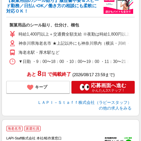
【製菓用品のシール貼り】履歴書不要＆スピー
ド勤務／日払いOK／働き方の相談にも柔軟に
対応ＯＫ！
入
製菓用品のシール貼り、仕分け、梱包
量
迎
時給1,400円以上＋交通費全額支給 ※夜勤は時給1,800円以上（深夜手
給
神奈川県海老名市 ★上記以外にも神奈川県内（横浜・川崎・相模
期
休
海老名駅・厚木駅など
日
タ
▼日勤 ・9：00〜18：00 ・10：00〜19：00 ・11：3
8
あと
日
で掲載終了
(2026/08/17 23:59まで)
応募画面へ進む
キープ
かんたん3ステップ！
ＬＡＰＩ－Ｓｔａｆｆ株式会社（ラピースタッフ）
の他の求人をみる
海老名市
派遣社員
LAPI-Staff株式会社 本社/軽作業窓口