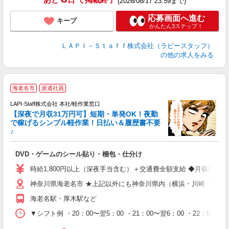
(2026/08/17 23:59まで)
応募画面へ進む
キープ
かんたん3ステップ！
ＬＡＰＩ－Ｓｔａｆｆ株式会社（ラピースタッフ）
の他の求人をみる
海老名市
派遣社員
で
LAPI-Staff株式会社 本社/軽作業窓口
【深夜で月収31万円可】短期・単発OK！夜勤
で稼げるシンプル軽作業！日払い＆履歴書不要
♪
か
DVD・ゲームのシール貼り・梱包・仕分け
入
量
時給1,800円以上（深夜手当含む）＋交通費全額支給 ◆月収例 316,8
迎
神奈川県海老名市 ★上記以外にも神奈川県内（横浜・川崎・相模
給
期
海老名駅・厚木駅など
休
シ
▼シフト例 ・20：00〜翌5：00 ・21：00〜翌6：00 ・
深