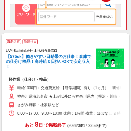
海老名市
派遣社員
LAPI-Staff株式会社 本社/軽作業窓口
【575sk】働きやすい日勤帯のお仕事！倉庫で
の仕分け検品！高時給＆日払いOKで安定収入
き
！
日
軽作業（仕分け・検品）
時給1330円＋交通費支給 【研修期間】有り（1ヵ月） 研修時給12
神奈川県海老名市 ★上記以外にも神奈川県内（横浜・川崎・相模
さがみ野駅・社家駅など
8:00〜17:00、9:00〜18:00 休憩：1時間 残業：ほ
8
あと
日
で掲載終了
(2026/08/17 23:59まで)