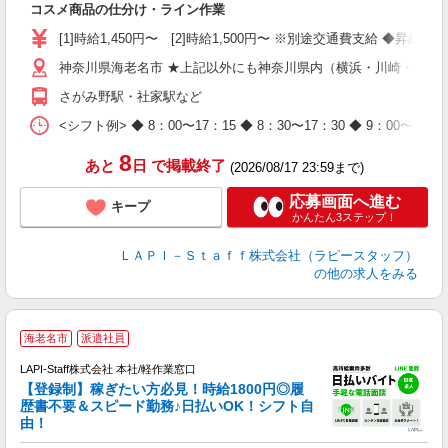
コスメ商品の仕分け・ライン作業
量
迎
[1]時給1,450円〜 [2]時給1,500円〜 ※別途交通費支給 ◆昇給
与
神奈川県海老名市 ★上記以外にも神奈川県内（横浜・川崎・相模
（
が
さがみ野駅・社家駅など
ム
種
<シフト例> ◆ 8：00〜17：15 ◆ 8：30〜17：30 ◆ 9
8
あと
日
で掲載終了
(2026/08/17 23:59まで)
応募画面へ進む
キープ
かんたん3ステップ！
ＬＡＰＩ－Ｓｔａｆｆ株式会社（ラピースタッフ）
の他の求人をみる
海老名市
派遣社員
LAPI-Staff株式会社 本社/軽作業窓口
【登録制】稼ぎたい方必見！時給1800円◎履
歴書不要＆スピード勤務♪日払いOK！シフト自
由！