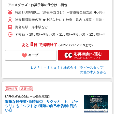
と
アニメグッズ・お菓子等の仕分け・梱包
入
量
時給1,800円以上（深夜手当含む）＋交通費全額支給 ◆月収例 316,8
迎
神奈川県海老名市 ★上記以外にも神奈川県内（横浜・川崎・相模
給
期
海老名駅・厚木駅など
休
シ
▼夜勤 ・20：00〜翌5：00 ・21：00〜翌6：00 ・22
深
8
あと
日
で掲載終了
(2026/08/17 23:59まで)
応募画面へ進む
キープ
かんたん3ステップ！
ＬＡＰＩ－Ｓｔａｆｆ株式会社（ラピースタッフ）
の他の求人をみる
海老名市
派遣社員
LAPI-Staff株式会社 本社/軽作業窓口
簡単な軽作業×高時給◎「サクッと」も「ガッ
談
ツリ」も！シフトは1週毎の自己申告制♪日払
い◎