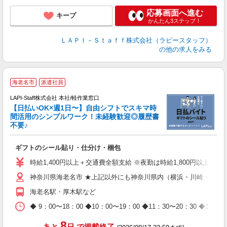
応募画面へ進む
キープ
かんたん3ステップ！
ＬＡＰＩ－Ｓｔａｆｆ株式会社（ラピースタッフ）
の他の求人をみる
★
海老名市
派遣社員
LAPI-Staff株式会社 本社/軽作業窓口
【日払いOK×週1日〜】自由シフトでスキマ時
間活用のシンプルワーク！未経験歓迎◎履歴書
不要♪
き
入
ギフトのシール貼り・仕分け・梱包
量
迎
時給1,400円以上＋交通費全額支給 ※夜勤は時給1,800円以上（深夜手
給
神奈川県海老名市 ★上記以外にも神奈川県内（横浜・川崎・相模
期
休
海老名駅・厚木駅など
日
タ
◆ 9：00〜18：00 ◆10：00〜19：00 ◆11：30〜2
8
あと
日
で掲載終了