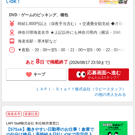
いOK！
を
DVD・ゲームのピッキング、梱包
入
量
時給1,800円以上（深夜手当含む）＋交通費全額支給 ◆月収例 316,8
迎
神奈川県海老名市 ★上記以外にも神奈川県内（横浜・川崎・相模
給
期
海老名駅・厚木駅など
休
シ
▼夜勤 ・20：00〜翌5：00 ・21：00〜翌6：00 ・22
深
8
あと
日
で掲載終了
(2026/08/17 23:59まで)
応募画面へ進む
キープ
かんたん3ステップ！
ＬＡＰＩ－Ｓｔａｆｆ株式会社（ラピースタッフ）
の他の求人をみる
海老名市
派遣社員
LAPI-Staff株式会社 本社/軽作業窓口
【575sk】働きやすい日勤帯のお仕事！倉庫で
の仕分け検品！高時給＆日払いOKで安定収入