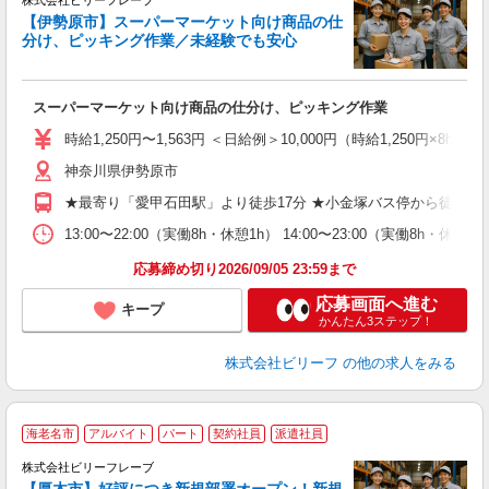
株式会社ビリーフレーブ
【伊勢原市】スーパーマーケット向け商品の仕
大
分け、ピッキング作業／未経験でも安心
ぱ
募
スーパーマーケット向け商品の仕分け、ピッキング作業
入
た
時給1,250円〜1,563円 ＜日給例＞10,000円（時給1,250円×8h）
第
神奈川県伊勢原市
ブ
払
★最寄り「愛甲石田駅」より徒歩17分 ★小金塚バス停から徒歩5分
や
通
13:00〜22:00（実働8h・休憩1h） 14:00〜23:00（実働8h・
費
応募締め切り2026/09/05 23:59まで
応募画面へ進む
キープ
かんたん3ステップ！
株式会社ビリーフ
の他の求人をみる
海老名市
アルバイト
パート
契約社員
派遣社員
株式会社ビリーフレーブ