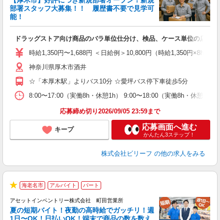
【厚木市】好評につき新規部署オープン！新規
6
部署スタッフ大募集！！ 履歴書不要で見学可
勤
能！
♪.
ドラッグストア向け商品のバラ単位仕分け、検品、ケース単位の店舗仕
入
た
時給1,350円〜1,688円 ＜日給例＞10,800円（時給1,350円×8h
第
神奈川県厚木市酒井
ブ
払
☆「本厚木駅」よりバス10分 ☆愛坪バス停下車徒歩5分
ピ
な
8:00〜17:00（実働8h・休憩1h） 9:00〜18:00（実働8h・休憩1
応募締め切り2026/09/05 23:59まで
応募画面へ進む
キープ
かんたん3ステップ！
株式会社ビリーフ
の他の求人をみる
海老名市
アルバイト
パート
★
アセットインベントリー株式会社 町田営業所
夏の短期バイト！夜勤の高時給でガッチリ！週
担
1日〜OK！日払いOK！端末で商品の数を数え