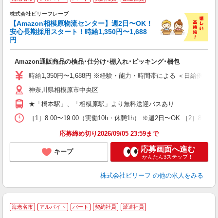
で
株式会社ビリーフレーブ
っ
【Amazon相模原物流センター】週2日〜OK！
安心長期採用スタート！時給1,350円〜1,688
円
待
入
Amazon通販商品の検品･仕分け･棚入れ･ピッキング･梱包
験
婦
時給1,350円〜1,688円 ※経験・能力・時間帯による ＜日給例＞ 15,613
～
神奈川県相模原市中央区
昼
通
★「橋本駅」、「相模原駅」より無料送迎バスあり
費
［1］8:00〜19:00（実働10h・休憩1h） ※週2日〜OK ［2］8:
応募締め切り2026/09/05 23:59まで
応募画面へ進む
キープ
かんたん3ステップ！
株式会社ビリーフ
の他の求人をみる
海老名市
アルバイト
パート
契約社員
派遣社員