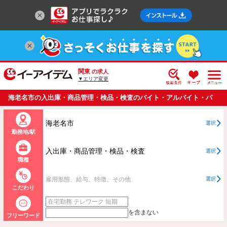
関東
の求人
▼エリア変更
海老名市の入出庫・商品管理・検品・検査のバイト・アルバイト・パ
ートの求人情報一覧
海老名市
選択
勤務地/駅
入出庫・商品管理・検品・検査
選択
職種
雇用形態、給与、特徴、その他
選択
こだわり
を含まない
フリーワード