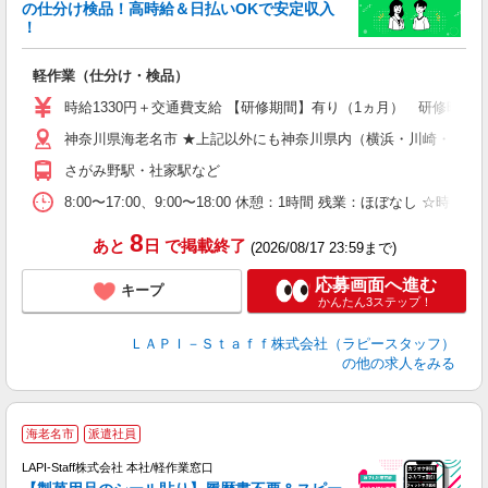
の仕分け検品！高時給＆日払いOKで安定収入
き
！
日
軽作業（仕分け・検品）
時給1330円＋交通費支給 【研修期間】有り（1ヵ月） 研修時給12
神奈川県海老名市 ★上記以外にも神奈川県内（横浜・川崎・相模
さがみ野駅・社家駅など
8:00〜17:00、9:00〜18:00 休憩：1時間 残業：ほ
8
あと
日
で掲載終了
(2026/08/17 23:59まで)
応募画面へ進む
キープ
かんたん3ステップ！
ＬＡＰＩ－Ｓｔａｆｆ株式会社（ラピースタッフ）
の他の求人をみる
海老名市
派遣社員
LAPI-Staff株式会社 本社/軽作業窓口