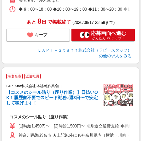
海老名駅・厚木駅など
休
日
◆ 9：00〜18：00 ◆10：00〜19：00 ◆11：30〜2
タ
8
あと
日
で掲載終了
(2026/08/17 23:59まで)
応募画面へ進む
キープ
かんたん3ステップ！
ＬＡＰＩ－Ｓｔａｆｆ株式会社（ラピースタッフ）
の他の求人をみる
海老名市
派遣社員
LAPI-Staff株式会社 本社/軽作業窓口
【コスメのシール貼り（座り作業）】日払いO
K！履歴書不要でスピード勤務♪週3日〜で安定
して稼げます！
で
コスメのシール貼り（座り作業）
入
量
[1]時給1,450円〜 [2]時給1,500円〜 ※別途交通費支給 ◆昇給
迎
神奈川県海老名市 ★上記以外にも神奈川県内（横浜・川崎・相模
与