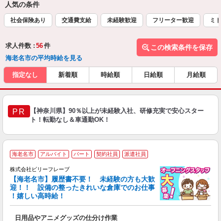
人気の条件
社会保険あり
交通費支給
未経験歓迎
フリーター歓迎
ミド
求人件数 :
56
件
この検索条件を保存
海老名市の平均時給を見る
指定なし
新着順
時給順
日給順
月給順
【神奈川県】90％以上が未経験入社、研修充実で安心スター
PR
ト！転勤なし＆車通勤OK！
海老名市
アルバイト
パート
契約社員
派遣社員
株式会社ビリーフレーブ
【海老名市】履歴書不要！ 未経験の方も大歓
迎！！ 設備の整ったきれいな倉庫でのお仕事
♪
！嬉しい高時給！
リ
●
日用品やアニメグッズの仕分け作業
入