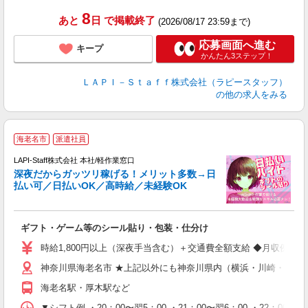
8
あと
日
で掲載終了
(2026/08/17 23:59まで)
応募画面へ進む
キープ
かんたん3ステップ！
ＬＡＰＩ－Ｓｔａｆｆ株式会社（ラピースタッフ）
の他の求人をみる
お
海老名市
派遣社員
LAPI-Staff株式会社 本社/軽作業窓口
深夜だからガッツリ稼げる！メリット多数→日
払い可／日払いOK／高時給／未経験OK
時
す
入
ギフト・ゲーム等のシール貼り・包装・仕分け
量
迎
時給1,800円以上（深夜手当含む）＋交通費全額支給 ◆月収例 316,8
給
神奈川県海老名市 ★上記以外にも神奈川県内（横浜・川崎・相模
期
休
海老名駅・厚木駅など
シ
深
▼シフト例 ・20：00〜翌5：00 ・21：00〜翌6：00 ・