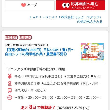
応募画面へ進む
キープ
かんたん3ステップ！
ＬＡＰＩ－Ｓｔａｆｆ株式会社（ラピースタッフ）
の他の求人をみる
海老名市
派遣社員
時
LAPI-Staff株式会社 本社/軽作業窓口
【夜勤×高時給1,800円】日払いOK！週1日〜
自由シフトの簡単軽作業！履歴書不要◎
く
アニメグッズやお菓子等の仕分け、梱包
入
量
時給1,800円以上（深夜手当含む）＋交通費全額支給 ◆月収例 316,8
迎
神奈川県海老名市 ★上記以外にも神奈川県内（横浜・川崎・相模
給
期
海老名駅・厚木駅など
休
シ
▼夜勤 ・20：00〜翌5：00 ・21：00〜翌6：00 ・22
深
8
あと
日
で掲載終了
(2026/08/17 23:59まで)