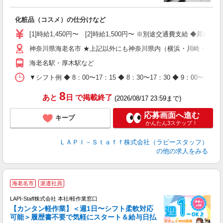
払
化粧品（コスメ）の仕分けなど
入
量
[1]時給1,450円〜 [2]時給1,500円〜 ※別途交通費支給 ◆昇給
迎
神奈川県海老名市 ★上記以外にも神奈川県内（横浜・川崎・相模
与
（
海老名駅・厚木駅など
が
ム
▼シフト例 ◆ 8：00〜17：15 ◆ 8：30〜17：30 ◆ 9：
種
8
あと
日
で掲載終了
(2026/08/17 23:59まで)
応募画面へ進む
キープ
かんたん3ステップ！
ＬＡＰＩ－Ｓｔａｆｆ株式会社（ラピースタッフ）
の他の求人をみる
海老名市
派遣社員
LAPI-Staff株式会社 本社/軽作業窓口
【カンタン軽作業】＜週1日〜シフト柔軟対応
可能＞履歴書不要で気軽にスタート＆給与日払