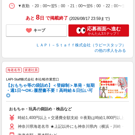
シ
▼夜勤 ・20：00〜翌5：00 ・21：00〜翌6：00 ・22
深
8
あと
日
で掲載終了
(2026/08/17 23:59まで)
応募画面へ進む
キープ
かんたん3ステップ！
ＬＡＰＩ－Ｓｔａｆｆ株式会社（ラピースタッフ）
の他の求人をみる
海老名市
派遣社員
LAPI-Staff株式会社 本社/軽作業窓口
【おもちゃ等の袋詰め】＜登録制＞単発・短期
・週1日〜OK♪履歴書不要！高時給＆日払い可
◎
必
おもちゃ・玩具の袋詰め・検品など
入
量
時給1,400円以上＋交通費全額支給 ※夜勤は時給1,800円以上（深夜手
迎
神奈川県海老名市 ★上記以外にも神奈川県内（横浜・川崎・相模
給
期