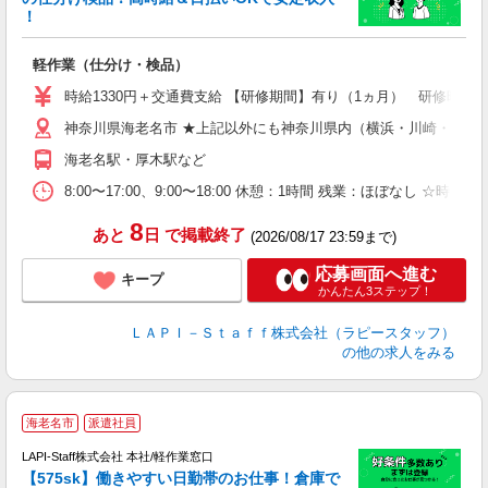
き
！
日
軽作業（仕分け・検品）
時給1330円＋交通費支給 【研修期間】有り（1ヵ月） 研修時給12
神奈川県海老名市 ★上記以外にも神奈川県内（横浜・川崎・相模
海老名駅・厚木駅など
8:00〜17:00、9:00〜18:00 休憩：1時間 残業：ほ
8
あと
日
で掲載終了
(2026/08/17 23:59まで)
応募画面へ進む
キープ
かんたん3ステップ！
ＬＡＰＩ－Ｓｔａｆｆ株式会社（ラピースタッフ）
の他の求人をみる
海老名市
派遣社員
LAPI-Staff株式会社 本社/軽作業窓口
【575sk】働きやすい日勤帯のお仕事！倉庫で