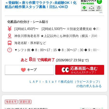
＜登録制＞座り作業でラクラク♪未経験OK！化
粧品の軽作業スタッフ募集！日払いOK◎
に
化粧品の仕分け・シール貼り
入
量
[1]時給1,450円〜 [2]時給1,500円〜 ※別途交通費支給 ◆昇給
迎
神奈川県海老名市 ★上記以外にも神奈川県内（横浜・川崎・相模
与
（
海老名駅・厚木駅など
が
ム
▼シフト例 ◆ 8：00〜17：15 ◆ 8：30〜17：30 ◆ 9：
種
8
あと
日
で掲載終了
(2026/08/17 23:59まで)
応募画面へ進む
キープ
かんたん3ステップ！
ＬＡＰＩ－Ｓｔａｆｆ株式会社（ラピースタッフ）
の他の求人をみる
海老名市
派遣社員
て
で