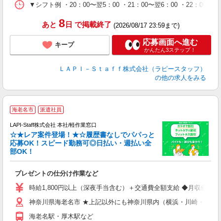
シ
▼シフト例 ・20：00〜翌5：00 ・21：00〜翌6：00 ・
深
8
あと
日
で掲載終了
(2026/08/17 23:59まで)
応募画面へ進む
キープ
かんたん3ステップ！
ＬＡＰＩ－Ｓｔａｆｆ株式会社（ラピースタッフ）
の他の求人をみる
海老名市
派遣社員
LAPI-Staff株式会社 本社/軽作業窓口
☆★レア案件登場！★☆履歴書なしでパパっと
応募OK！スピード勤務可◎日払い・週払い全
部OK！
ト
プレゼントの仕分け作業など
入
量
時給1,800円以上（深夜手当含む）＋交通費全額支給 ◆月収例 316,8
迎
神奈川県海老名市 ★上記以外にも神奈川県内（横浜・川崎・相模
給
期
海老名駅・厚木駅など
休