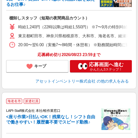
自
るお仕事♪
手
棚卸しスタッフ（短期の夜間商品カウント）
履
学
時給1,240円（22時以降は時給1,550円） ※7〜9月の特別時
日
東京都町田市、神奈川県相模原市、大和市、海老名市、綾瀬市、及
給
20:00〜翌6:00（実働7〜8時間・休憩有） ※勤務開始時間に
応募締め切り2026/08/23 23:59まで
応募画面へ進む
キープ
かんたん3ステップ！
アセットインベントリー株式会社
の他の求人をみる
海老名市
派遣社員
て
で
LAPI-Staff株式会社 本社/軽作業窓口
遇
<座り作業>日払いOK！残業なし！シフト自由
で働きやすい！履歴書不要でスピード勤務♪
く
入