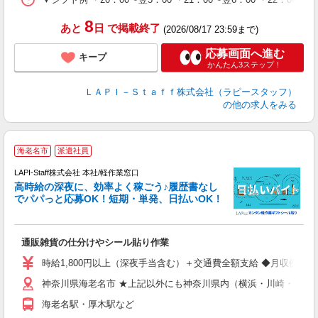
8
あと
日
で掲載終了
(2026/08/17 23:59まで)
応募画面へ進む
キープ
かんたん3ステップ！
ＬＡＰＩ－Ｓｔａｆｆ株式会社（ラピースタッフ）
の他の求人をみる
海老名市
派遣社員
LAPI-Staff株式会社 本社/軽作業窓口
し
高時給の深夜に、効率よく稼ごう♪履歴書なし
でパパっと応募OK！短期・単発、日払いOK！
業
通販雑貨の仕分けやシール貼り作業
入
量
時給1,800円以上（深夜手当含む）＋交通費全額支給 ◆月収例 316,8
迎
神奈川県海老名市 ★上記以外にも神奈川県内（横浜・川崎・相模
給
期
海老名駅・厚木駅など
休