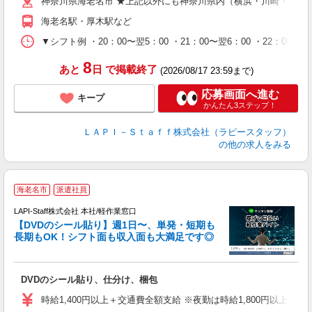
神奈川県海老名市 ★上記以外にも神奈川県内（横浜・川崎・相模
給
期
海老名駅・厚木駅など
休
シ
▼シフト例 ・20：00〜翌5：00 ・21：00〜翌6：00 ・
深
8
あと
日
で掲載終了
(2026/08/17 23:59まで)
応募画面へ進む
キープ
かんたん3ステップ！
ＬＡＰＩ－Ｓｔａｆｆ株式会社（ラピースタッフ）
の他の求人をみる
＼
海老名市
派遣社員
LAPI-Staff株式会社 本社/軽作業窓口
【DVDのシール貼り】週1日〜、単発・短期も
長期もOK！シフト面も収入面も大満足です◎
働
DVDのシール貼り、仕分け、梱包
入
量
時給1,400円以上＋交通費全額支給 ※夜勤は時給1,800円以上（深夜手
迎