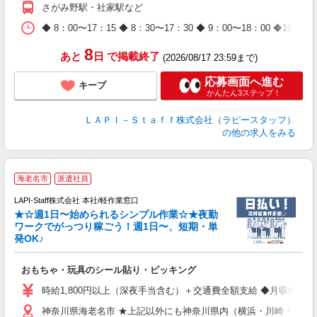
（
さがみ野駅・社家駅など
が
ム
◆ 8：00〜17：15 ◆ 8：30〜17：30 ◆ 9：00〜18：
種
8
あと
日
で掲載終了
(2026/08/17 23:59まで)
応募画面へ進む
キープ
かんたん3ステップ！
ＬＡＰＩ－Ｓｔａｆｆ株式会社（ラピースタッフ）
の他の求人をみる
海老名市
派遣社員
LAPI-Staff株式会社 本社/軽作業窓口
★☆週1日〜始められるシンプル作業☆★夜勤
ワークでがっつり稼ごう！週1日〜、短期・単
発OK♪
ン
おもちゃ・玩具のシール貼り・ピッキング
入
量
時給1,800円以上（深夜手当含む）＋交通費全額支給 ◆月収例 316,8
迎
神奈川県海老名市 ★上記以外にも神奈川県内（横浜・川崎・相模
給