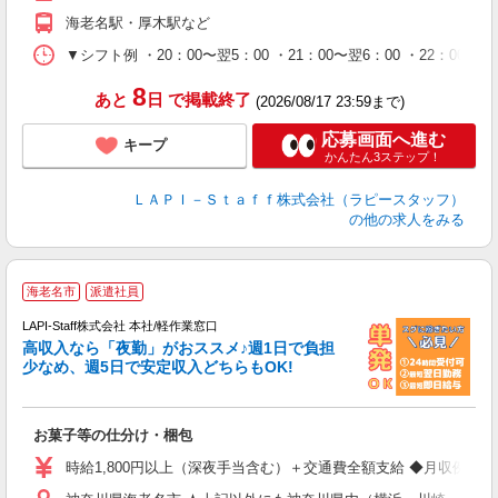
期
海老名駅・厚木駅など
休
シ
▼シフト例 ・20：00〜翌5：00 ・21：00〜翌6：00 ・
深
8
あと
日
で掲載終了
(2026/08/17 23:59まで)
応募画面へ進む
キープ
かんたん3ステップ！
ＬＡＰＩ－Ｓｔａｆｆ株式会社（ラピースタッフ）
の他の求人をみる
海老名市
派遣社員
LAPI-Staff株式会社 本社/軽作業窓口
高収入なら「夜勤」がおススメ♪週1日で負担
ど
少なめ、週5日で安定収入どちらもOK!
マ
お菓子等の仕分け・梱包
入
量
時給1,800円以上（深夜手当含む）＋交通費全額支給 ◆月収例 316,8
迎