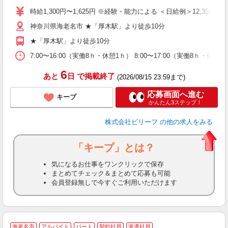
た
時給1,300円〜1,625円 ※経験・能力による ＜日給例＞12,350円（時給
第
神奈川県海老名市 ★「厚木駅」より徒歩10分
ブ
払
★「厚木駅」より徒歩10分
自
勤
7:00〜16:00（実働8ｈ・休憩1ｈ） 8:00〜17:00（実働8ｈ・休
あ
6
あと
日
で掲載終了
(2026/08/15 23:59まで)
応募画面へ進む
キープ
かんたん3ステップ！
株式会社ビリーフ
の他の求人をみる
「キープ」とは？
気になるお仕事をワンクリックで保存
まとめてチェック＆まとめて応募も可能
会員登録無しで今すぐご利用いただけます
A
海老名市
アルバイト
パート
契約社員
派遣社員