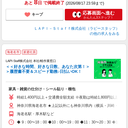
8
あと
日
で掲載終了
(2026/08/17 23:59まで)
応募画面へ進む
キープ
かんたん3ステップ！
ＬＡＰＩ－Ｓｔａｆｆ株式会社（ラピースタッフ）
の他の求人をみる
海老名市
派遣社員
LAPI-Staff株式会社 本社/軽作業窓口
＜＜好きな時間、好きな日数、あなた次第！＞
＞履歴書不要＆スピード勤務♪日払いOK！
者
家具・雑貨の仕分け・シール貼り・梱包
入
量
時給1,400円以上＋交通費全額支給 ※夜勤は時給1,800円以上（深夜手
迎
神奈川県海老名市 ★上記以外にも神奈川県内（横浜・川崎・相模
給
期
海老名駅・厚木駅など
休
日
◆ 9：00〜18：00 ◆10：00〜19：00 ◆11：30〜2
タ