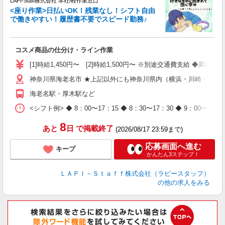
LAPI-Staff株式会社 本社/軽作業窓口
遇
<座り作業>日払いOK！残業なし！シフト自由
で働きやすい！履歴書不要でスピード勤務♪
く
入
コスメ商品の仕分け・ライン作業
量
迎
[1]時給1,450円〜 [2]時給1,500円〜 ※別途交通費支給 ◆昇給
与
神奈川県海老名市 ★上記以外にも神奈川県内（横浜・川崎・相模
（
が
海老名駅・厚木駅など
ム
種
<シフト例> ◆ 8：00〜17：15 ◆ 8：30〜17：30 ◆ 9
8
あと
日
で掲載終了
(2026/08/17 23:59まで)
応募画面へ進む
キープ
かんたん3ステップ！
ＬＡＰＩ－Ｓｔａｆｆ株式会社（ラピースタッフ）
の他の求人をみる