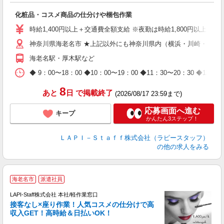
こ
化粧品・コスメ商品の仕分けや梱包作業
入
量
時給1,400円以上＋交通費全額支給 ※夜勤は時給1,800円以上（深夜手当
迎
神奈川県海老名市 ★上記以外にも神奈川県内（横浜・川崎・相模
給
期
海老名駅・厚木駅など
休
日
◆ 9：00〜18：00 ◆10：00〜19：00 ◆11：30〜2
タ
8
あと
日
で掲載終了
(2026/08/17 23:59まで)
応募画面へ進む
キープ
かんたん3ステップ！
ＬＡＰＩ－Ｓｔａｆｆ株式会社（ラピースタッフ）
の他の求人をみる
海老名市
派遣社員
LAPI-Staff株式会社 本社/軽作業窓口
接客なし×座り作業！人気コスメの仕分けで高
収入GET！高時給＆日払いOK！