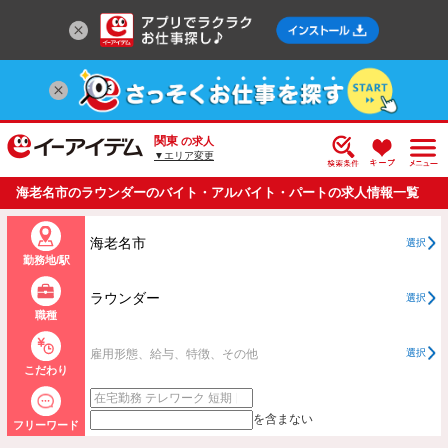
関東
の求人
▼エリア変更
海老名市のラウンダーのバイト・アルバイト・パートの求人情報一覧
海老名市
選択
勤務地/駅
ラウンダー
選択
職種
雇用形態、給与、特徴、その他
選択
こだわり
を含まない
フリーワード