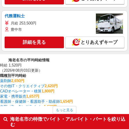
代務運転士
月給 253,500円
豊中市
詳細を見る
とりあえずキープ
海老名市の平均時給情報
時給 1,520円
（2026年08月03日更新）
職種別平均時給
薬剤師
2,650円
その他IT・クリエイティブ
2,620円
CADオペレーター・積算
1,800円
家電・携帯販売
1,657円
看護師・保健師・看護助手・助産師
1,654円
中型（2t・4t）ドライバー
1,630円
もっと見る
製造・組立・加工
1,614円
その他介護・福祉
1,577円
海老名市の特徴でバイト・アルバイト・パートを絞り込
介護職・ヘルパー
1,572円
む
フォークリフト
1,555円