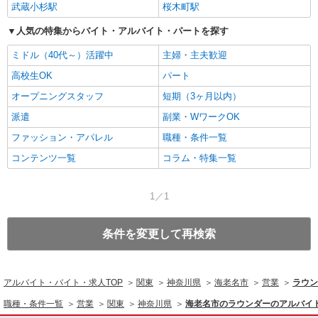
武蔵小杉駅
桜木町駅
人気の特集からバイト・アルバイト・パートを探す
ミドル（40代～）活躍中
主婦・主夫歓迎
高校生OK
パート
オープニングスタッフ
短期（3ヶ月以内）
派遣
副業・WワークOK
ファッション・アパレル
職種・条件一覧
コンテンツ一覧
コラム・特集一覧
1／1
条件を変更して再検索
アルバイト・バイト・求人TOP
関東
神奈川県
海老名市
営業
ラウン
職種・条件一覧
営業
関東
神奈川県
海老名市のラウンダーのアルバイ