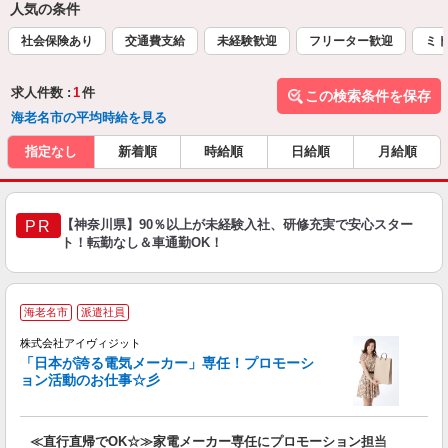
人気の条件
社会保険あり
交通費支給
未経験歓迎
フリーター歓迎
ミド
求人件数 :
1
件
この検索条件を保存
海老名市の平均時給を見る
指定なし
新着順
時給順
日給順
月給順
【神奈川県】90％以上が未経験入社、研修充実で安心スター
PR
ト！転勤なし＆車通勤OK！
海老名市
派遣社員
け
株式会社アイヴィジット
「日本が誇る電気メーカー」専任！プロモーシ
ョン活動のお仕事☆彡
ず
≪直行直帰でOK☆≫家電メーカー専任にプロモーション担当