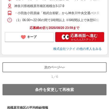
リ
神奈川県相模原市南区相模台3-17-9
ー
O
・小田急小田原線「相武台前駅」から神奈川中央交通バス乗車、「
な
（1）06:00〜22:00の間で1時間以上 ※6時間以上で休憩6
髪
応募締め切り2026/08/20 23:59まで
応募画面へ進む
キープ
かんたん3ステップ！
株式会社ツクイ
の他の求人をみる
次のページへ
1／6
条件を変更して再検索
相模原市南区の平均時給情報