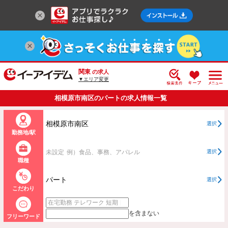
関東
の求人
▼エリア変更
相模原市南区のパートの求人情報一覧
相模原市南区
選択
勤務地/駅
未設定
例）食品、事務、アパレル
選択
職種
パート
選択
こだわり
を含まない
フリーワード