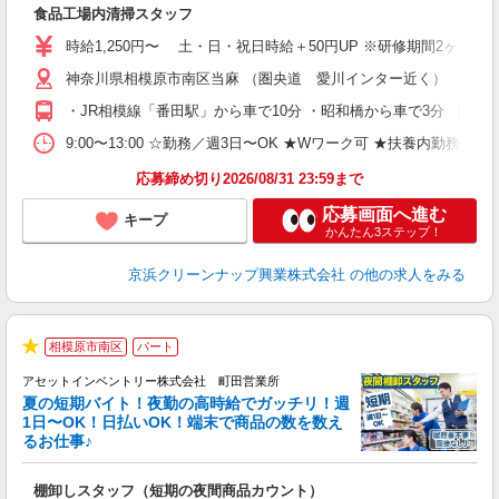
食品工場内清掃スタッフ
入
リ
時給1,250円〜 土・日・祝日時給＋50円UP ※研修期間2ヶ月（研
神奈川県相模原市南区当麻 （圏央道 愛川インター近く）
・JR相模線「番田駅」から車で10分 ・昭和橋から車で3分 ［
9:00〜13:00 ☆勤務／週3日〜OK ★Wワーク可 ★扶養内勤務OK
応募締め切り2026/08/31 23:59まで
応募画面へ進む
キープ
かんたん3ステップ！
京浜クリーンナップ興業株式会社
の他の求人をみる
相模原市南区
パート
★
アセットインベントリー株式会社 町田営業所
夏の短期バイト！夜勤の高時給でガッチリ！週
担
1日〜OK！日払いOK！端末で商品の数を数え
自
るお仕事♪
手
棚卸しスタッフ（短期の夜間商品カウント）
履