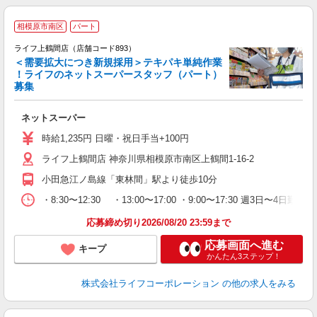
相模原市南区
パート
ライフ上鶴間店（店舗コード893）
＜需要拡大につき新規採用＞テキパキ単純作業
！ライフのネットスーパースタッフ（パート）
募集
ネットスーパー
未
～
時給1,235円 日曜・祝日手当+100円
2
ライフ上鶴間店 神奈川県相模原市南区上鶴間1-16-2
小田急江ノ島線「東林間」駅より徒歩10分
・8:30〜12:30 ・13:00〜17:00 ・9:00〜17:30 週
応募締め切り2026/08/20 23:59まで
応募画面へ進む
キープ
かんたん3ステップ！
株式会社ライフコーポレーション
の他の求人をみる