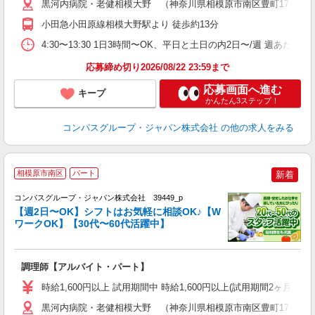
用
黒河内病院・老健相模大野 （神奈川県相模原市南区豊町17-36）
O
小田急小田原線相模大野駅より 徒歩約13分
朝
い
4:30〜13:30 1日3時間〜OK、平日と土日の内2日〜/週 週あたり
応募締め切り2026/08/22 23:59まで
応募画面へ進む
キープ
かんたん3ステップ！
コンパスグループ・ジャパン株式会社
の他の求人をみる
相模原市南区
パート
新着
コンパスグループ・ジャパン株式会社 39449_p
く
【週2日〜OK】シフトはお気軽に相談OK♪【W
ワークOK】【30代〜60代活躍中】
大
調理師【アルバイト・パート】
入
歓
時給1,600円以上 試用期間中 時給1,600円以上(試用期間2ヶ月
～
用
黒河内病院・老健相模大野 （神奈川県相模原市南区豊町17-36）