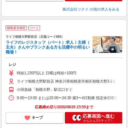
株式会社ツクイ
の他の求人をみる
相模原市南区
パート
ライフ相模大野駅前店（店舗コード889）
ライフのレジスタッフ（パート）求人！主婦（
主夫）さんやブランクある方も活躍中の明るい
職場！
レジ
未
～
時給1,235円以上 日曜は時給+100円
養
ライフ相模大野駅前店 神奈川県相模原市南区相模大野3-2-1
小田急線「相模大野」駅北口すぐ
9:00〜13:00 または20:00〜24:30 週3〜4日勤務 指定
応募締め切り2026/08/20 23:59まで
応募画面へ進む
キープ
かんたん3ステップ！