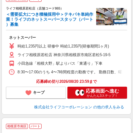
ライフ相模原若松店（店舗コード865）
＜需要拡大につき積極採用中＞テキパキ単純作
業！ライフのネットスーパースタッフ（パート
）募集
ネットスーパー
未
～
時給1,235円以上 研修中 時給1,235円(研修期間1ヶ月)
2
ライフ相模原若松店 神奈川県相模原市南区若松5-19-5
小田急線「相模大野」駅よりバス「東通り」下車
8:30〜17:00のうち 4〜7時間程度の勤務です。 勤務日数、曜日
応募締め切り2026/08/20 23:59まで
応募画面へ進む
キープ
かんたん3ステップ！
株式会社ライフコーポレーション
の他の求人をみる
相模原市南区
パート