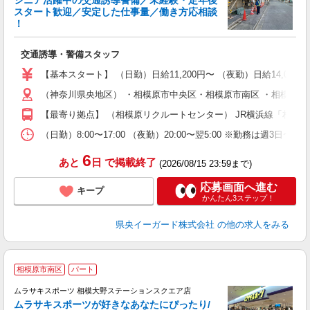
シニア活躍中の交通誘導警備／未経験・定年後
スタート歓迎／安定した仕事量／働き方応相談
！
＆
交通誘導・警備スタッフ
入
（
【基本スタート】 （日勤）日給11,200円〜 （夜勤）日給14,000
い
（神奈川県央地区） ・相模原市中央区・相模原市南区 ・相模原市緑
社
【最寄り拠点】 （相模原リクルートセンター） JR横浜線「相模原
（日勤）8:00〜17:00 （夜勤）20:00〜翌5:00 ※勤務は週3日〜
6
あと
日
で掲載終了
(2026/08/15 23:59まで)
応募画面へ進む
キープ
かんたん3ステップ！
県央イーガード株式会社
の他の求人をみる
相模原市南区
パート
ムラサキスポーツ 相模大野ステーションスクエア店
ムラサキスポーツが好きなあなたにぴったり/