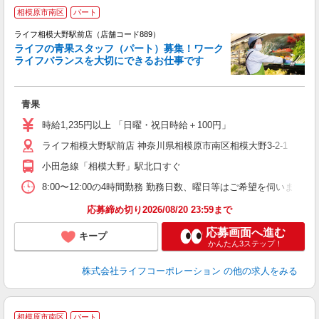
相模原市南区
パート
ライフ相模大野駅前店（店舗コード889）
ライフの青果スタッフ（パート）募集！ワーク
ライフバランスを大切にできるお仕事です
の
青果
未
～
時給1,235円以上 「日曜・祝日時給＋100円」
2
ライフ相模大野駅前店 神奈川県相模原市南区相模大野3-2-1
給
小田急線「相模大野」駅北口すぐ
8:00〜12:00の4時間勤務 勤務日数、曜日等はご希望を伺います
応募締め切り2026/08/20 23:59まで
応募画面へ進む
キープ
かんたん3ステップ！
株式会社ライフコーポレーション
の他の求人をみる
相模原市南区
パート