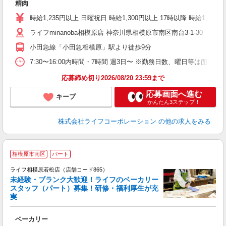
精肉
未
～
時給1,235円以上 日曜祝日 時給1,300円以上 17時以降 時給1,300
2
ライフminanoba相模原店 神奈川県相模原市南区南台3-1-30 mina
小田急線「小田急相模原」駅より徒歩9分
7:30〜16:00内時間・7時間 週3日〜 ※勤務日数、曜日等は面接
応募締め切り2026/08/20 23:59まで
応募画面へ進む
キープ
かんたん3ステップ！
株式会社ライフコーポレーション
の他の求人をみる
相模原市南区
パート
ライフ相模原若松店（店舗コード865）
未経験・ブランク大歓迎！ライフのベーカリー
スタッフ（パート）募集！研修・福利厚生が充
実
ベーカリー
未