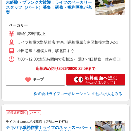
未経験・ブランク大歓迎！ライフのベーカリー
スタッフ（パート）募集！研修・福利厚生が充
実
ベーカリー
未
～
時給1,235円以上
2
ライフ相模大野駅前店 神奈川県相模原市南区相模大野3-2-1
給
小田急線「相模大野」駅北口すぐ
7:00〜12:00(左記時間内で応相談） 週3〜4日勤務 休み曜日
応募締め切り2026/08/20 23:59まで
応募画面へ進む
キープ
かんたん3ステップ！
株式会社ライフコーポレーション
の他の求人をみる
相模原市南区
パート
ライフminanoba相模原店（店舗コード678）
テキパキ単純作業！ライフのネットスーパー（