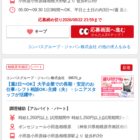
小田急小田原線相模大野駅より 徒歩約13分
内
副
05:00〜09:30 1日3時間〜OK、平日と土日の内3日〜/週 週あた
応募締め切り2026/08/22 23:59まで
応募画面へ進む
キープ
かんたん3ステップ！
コンパスグループ・ジャパン株式会社
の他の求人をみる
相模原市南区
パート
新着
コンパスグループ・ジャパン株式会社 39570_p
く
【週2日〜OK】大手企業での長期・安定のお
仕事♪シフト相談OK♪主婦（夫）・シニアスタ
ッフが活躍中♪
大
調理補助【アルバイト・パート】
入
歓
時給1,250円以上 試用期間中 時給1,250円以上(試用期間2ヶ月
～
用
ボンセジュール小田急相模原 （神奈川県相模原市南区相模台2-5-
2
小田急小田原線小田急相模原駅より 徒歩約3分
早