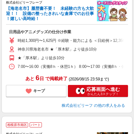
株式会社ビリーフレーブ
【海老名市】履歴書不要！ 未経験の方も大歓
迎！！ 設備の整ったきれいな倉庫でのお仕事
♪
！嬉しい高時給！
リ
●
日用品やアニメグッズの仕分け作業
入
た
時給1,300円〜1,625円 ※経験・能力による ＜日給例＞12,350円（時給
第
神奈川県海老名市 ★「厚木駅」より徒歩10分
ブ
払
★「厚木駅」より徒歩10分
自
勤
7:00〜16:00（実働8ｈ・休憩1ｈ） 8:00〜17:00（実働8ｈ・休
あ
6
あと
日
で掲載終了
(2026/08/15 23:59まで)
応募画面へ進む
キープ
かんたん3ステップ！
株式会社ビリーフ
の他の求人をみる
相模原市南区
パート