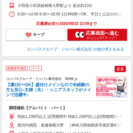
～
小田急小田原線相模大野駅より 徒歩約13分
務
務
6:00〜14:00 8:45〜18:00 1日4時間〜OK、平日と土日の内2日
応募締め切り2026/08/22 23:59まで
応募画面へ進む
キープ
かんたん3ステップ！
コンパスグループ・ジャパン株式会社
の他の求人をみる
相模原市南区
パート
新着
コンパスグループ・ジャパン株式会社 39449_p
く
【週3日〜OK】盛付けメインなので未経験の
方も安心♪主婦（夫）・シニアスタッフがメイ
ンで活躍中♪
大
調理補助【アルバイト・パート】
入
歓
時給1,230円以上 試用期間中 時給1,230円以上(試用期間2ヶ月) 
～
用
黒河内病院・老健相模大野 （神奈川県相模原市南区豊町17-36）
2