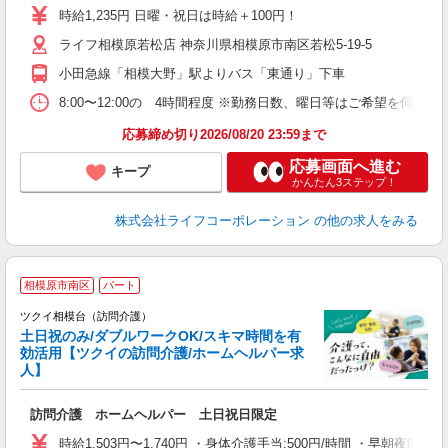
～
時給1,235円 日曜・祝日は時給＋100円！
2
ライフ相模原若松店 神奈川県相模原市南区若松5-19-5
小田急線「相模大野」駅よりバス「東通り」下車
8:00〜12:00の 4時間程度 ※勤務日数、曜日等はご希望を伺いま
応募締め切り2026/08/20 23:59まで
応募画面へ進む
キープ
かんたん3ステップ！
株式会社ライフコーポレーション
の他の求人をみる
相模原市南区
パート
ツクイ相模台（訪問介護）
土日祝のみ/ダブルワークOK/スキマ時間を有
効活用【ツクイの訪問介護/ホームヘルパー求
人】
各
訪問介護 ホームヘルパー 土日祝日限定
入
り
時給1,503円〜1,740円 ・身体介護手当:500円/時間 ・早朝夜