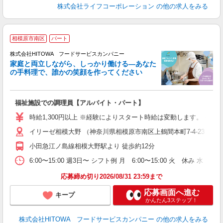
株式会社ライフコーポレーション
の他の求人をみる
相模原市南区
パート
ー
株式会社HITOWA フードサービスカンパニー
家庭と両立しながら、しっかり働ける―あなた
の手料理で、誰かの笑顔を作ってください
て
福祉施設での調理員【アルバイト・パート】
朝
面
時給1,300円以上 ※経験によりスタート時給は変動します。 ※
イリーゼ相模大野 （神奈川県相模原市南区上鶴間本町7-4-23）
フ
ダ
小田急江ノ島線相模大野駅より 徒歩約12分
分
6:00〜15:00 週3日〜 シフト例 月 6:00〜15:00 火 休み
補
応募締め切り2026/08/31 23:59まで
応募画面へ進む
キープ
かんたん3ステップ！
株式会社HITOWA フードサービスカンパニー
の他の求人をみる