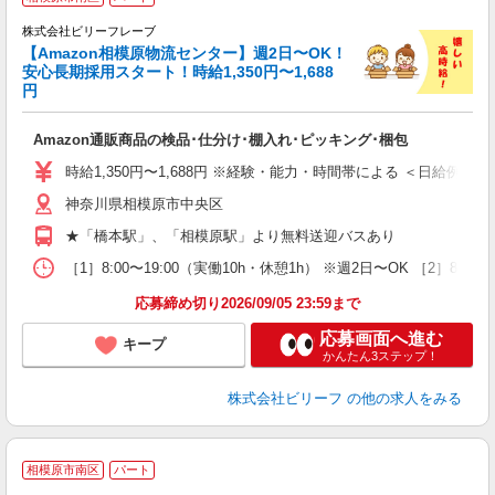
で
株式会社ビリーフレーブ
っ
【Amazon相模原物流センター】週2日〜OK！
安心長期採用スタート！時給1,350円〜1,688
円
待
入
Amazon通販商品の検品･仕分け･棚入れ･ピッキング･梱包
験
婦
時給1,350円〜1,688円 ※経験・能力・時間帯による ＜日給例＞ 15,613
～
神奈川県相模原市中央区
昼
通
★「橋本駅」、「相模原駅」より無料送迎バスあり
費
［1］8:00〜19:00（実働10h・休憩1h） ※週2日〜OK ［2］8:
応募締め切り2026/09/05 23:59まで
応募画面へ進む
キープ
かんたん3ステップ！
株式会社ビリーフ
の他の求人をみる
相模原市南区
パート