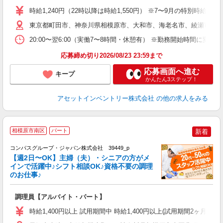
学
時給1,240円（22時以降は時給1,550円） ※7〜9月の特別時
日
東京都町田市、神奈川県相模原市、大和市、海老名市、綾瀬市、及
給
20:00〜翌6:00（実働7〜8時間・休憩有） ※勤務開始時間に
応募締め切り2026/08/23 23:59まで
応募画面へ進む
キープ
かんたん3ステップ！
アセットインベントリー株式会社
の他の求人をみる
相模原市南区
パート
新着
コンパスグループ・ジャパン株式会社 39449_p
く
【週2日〜OK】主婦（夫）・シニアの方がメ
インで活躍中♪シフト相談OK♪資格不要の調理
のお仕事♪
大
調理員【アルバイト・パート】
入
歓
時給1,400円以上 試用期間中 時給1,400円以上(試用期間2ヶ月
～