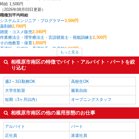
時給 1,506円
（2026年08月03日更新）
職種別平均時給
システムエンジニア・プログラマー
3,500円
薬剤師
2,700円
雑貨・コスメ販売
2,340円
作業療法士・理学療法士・言語聴覚士・視能訓練士
2,300円
その他教育・保育
1,850円
看護師・保健師・看護助手・助産師
1,667円
もっと見る
中型（2t・4t）ドライバー
1,650円
受付・秘書
1,600円
相模原市南区の特徴でバイト・アルバイト・パートを絞
大型ドライバー
1,600円
り込む
イベント・キャンペーン
1,567円
相模原市南区の他の職種の平均時給を見る
週2～3日勤務OK
高校生OK
大学生歓迎
服装自由
短期（3ヶ月以内）
オープニングスタッフ
相模原市南区の他の雇用形態のお仕事
アルバイト
パート
正社員
派遣社員