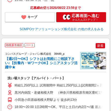
応募締め切り2026/08/22 23:59まで
応募画面へ進む
キープ
かんたん3ステップ！
SOMPOケアソリューションズ株式会社
の他の求人をみる
相模原市南区
パート
新着
コンパスグループ・ジャパン株式会社 39449_p
く
【週2日〜OK】シフトはお気軽にご相談下さ
い♪【扶養内・WワークOK】シニアスタッフ活
躍中★
大
洗い場スタッフ【アルバイト・パート】
入
歓
時給1,250円以上 試用期間中 時給1,250円以上(試用期間2ヶ月
～
用
黒河内病院・老健相模大野 （神奈川県相模原市南区豊町17-36）
2
小田急小田原線相模大野駅より 徒歩約13分
バ
18:00〜20:00 1日2時間〜OK、平日と土日の内2日〜/週 週あた