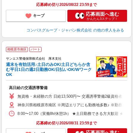
応募締め切り2026/08/22 23:59まで
応募画面へ進む
キープ
かんたん3ステップ！
コンパスグループ・ジャパン株式会社
の他の求人をみる
相模原市南区
パート
サンエス警備保障株式会社 厚木支社
週末を有効活用♪土日のみOK/土日どちらか含
む平日1日の週2日勤務OK/日払いOK/Wワーク
OK
社
高日給の交通誘導警備
未
～
無資格・未経験の方 日給13,500円〜 交通誘導警備2級資格者 日
週
神奈川県相模原市南区 ※周辺エリアにも勤務地多数♪ ※勤務地充
ク
8:00〜17:00（実働8h/休憩1h） ★土日勤務できる方大
応募締め切り2026/08/31 23:59まで
応募画面へ進む