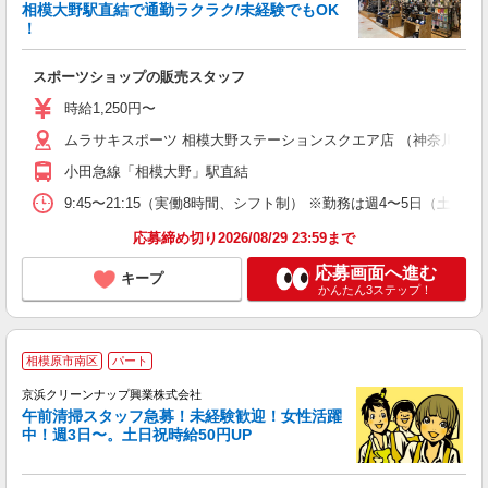
相模大野駅直結で通勤ラクラク/未経験でもOK
！
用
入
スポーツショップの販売スタッフ
交
時給1,250円〜
ムラサキスポーツ 相模大野ステーションスクエア店 （神奈川県相模原
小田急線「相模大野」駅直結
9:45〜21:15（実働8時間、シフト制） ※勤務は週4〜5日（
応募締め切り2026/08/29 23:59まで
応募画面へ進む
キープ
かんたん3ステップ！
相模原市南区
パート
京浜クリーンナップ興業株式会社
ね
午前清掃スタッフ急募！未経験歓迎！女性活躍
◎
中！週3日〜。土日祝時給50円UP
ら