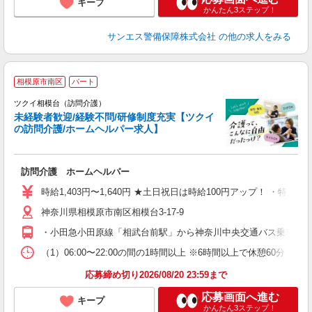
キープ
かんたん3ステップ！
サンエス警備保障株式会社
の他の求人をみる
相模原市南区
パート
ツクイ相模台（訪問介護）
未経験者歓迎/経験不問/研修制度充実【ツクイ
の訪問介護/ホームヘルパー求人】
各
訪問介護 ホームヘルパー
入
り
時給1,403円〜1,640円 ★土日祝日は時給100円アップ！ ・特定
リ
神奈川県相模原市南区相模台3-17-9
ー
O
・小田急小田原線「相武台前駅」から神奈川中央交通バス乗車、「
な
（1）06:00〜22:00の間の1時間以上 ※6時間以上で休憩6
髪
応募締め切り2026/08/20 23:59まで
応募画面へ進む
キープ
かんたん3ステップ！