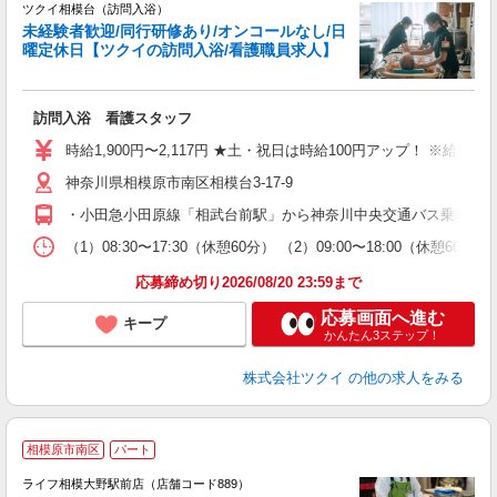
ツクイ相模台（訪問入浴）
未経験者歓迎/同行研修あり/オンコールなし/日
曜定休日【ツクイの訪問入浴/看護職員求人】
各
訪問入浴 看護スタッフ
入
り
時給1,900円〜2,117円 ★土・祝日は時給100円アップ！ ※給
リ
神奈川県相模原市南区相模台3-17-9
ー
O
・小田急小田原線「相武台前駅」から神奈川中央交通バス乗車、「
な
（1）08:30〜17:30（休憩60分） （2）09:00〜18:00（休憩60
髪
応募締め切り2026/08/20 23:59まで
応募画面へ進む
キープ
かんたん3ステップ！
株式会社ツクイ
の他の求人をみる
相模原市南区
パート
ライフ相模大野駅前店（店舗コード889）