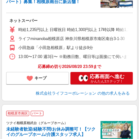
パート）募集！相模原南台に新店舗！
ネットスーパー
未
～
時給1,235円以上 日曜祝日 時給1,300円以上 17時以降 時給1,300
養
ライフminanoba相模原店 神奈川県相模原市南区南台3-1-30 mina
小田急線「小田急相模原」駅より徒歩9分
13:00〜17:00 週3日〜 ※勤務日数、曜日等は面接にて伺います。
応募締め切り2026/08/20 23:59まで
応募画面へ進む
キープ
かんたん3ステップ！
株式会社ライフコーポレーション
の他の求人をみる
相模原市南区
パート
ツクイ相模原相武台（グループホーム）
未経験者歓迎/経験不問/お休み調整可！【ツク
イのグループホーム/介護スタッフ求人】