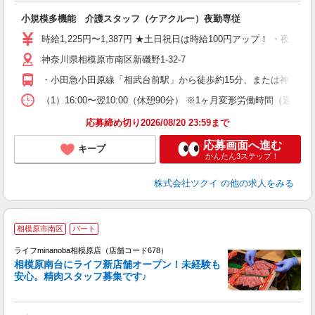
各
小規模多機能 介護スタッフ（ケアクルー）夜勤専従
入
り
時給1,225円〜1,387円 ★土日祝日は時給100円アップ！ ・夜勤手
リ
神奈川県相模原市南区新磯野1-32-7
ー
O
・小田急小田原線「相武台前駅」から徒歩約15分、または神奈川
な
（1）16:00〜翌10:00（休憩90分） ※1ヶ月変形労働時間（週実
髪
応募締め切り2026/08/20 23:59まで
応募画面へ進む
キープ
かんたん3ステップ！
株式会社ツクイ
の他の求人をみる
相模原市南区
パート
ライフminanoba相模原店（店舗コード678）
相模原南台にライフ新店舗オープン！未経験も
安心。精肉スタッフ募集です♪