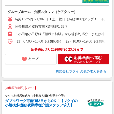
各
グループホーム 介護スタッフ（ケアクルー）
入
り
時給1,225円〜1,387円 ★土日祝日は時給100円アップ！ ・夜勤手
リ
神奈川県相模原市南区新磯野1-32-7
ー
O
・小田急小田原線「相武台前駅」から徒歩約15分、または神奈川
な
（1）07:00〜16:00（休憩60分） （2）10:00〜19:00（休憩
髪
応募締め切り2026/08/20 23:59まで
応募画面へ進む
キープ
かんたん3ステップ！
株式会社ツクイ
の他の求人をみる
相模原市南区
パート
ツクイ相模原相武台（小規模多機能型居宅介護）
ダブルワーク可能/週2日からOK！【ツクイの
小規模多機能/夜勤専従介護スタッフ求人】