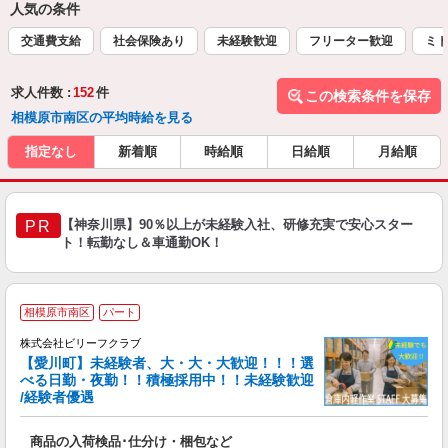
人気の条件
交通費支給
社会保険あり
未経験歓迎
フリーター歓迎
ミド
求人件数 :
152
件
この検索条件を保存
相模原市南区の平均時給を見る
指定なし
新着順
時給順
日給順
月給順
【神奈川県】90％以上が未経験入社、研修充実で安心スター
PR
ト！転勤なし＆車通勤OK！
相模原市南区
パート
完
株式会社ビリーフクラブ
中
【愛川町】未経験者、大・大・大歓迎！！！選
K
べる日勤・夜勤！！積極採用中！！未経験歓迎
/経験者優遇
お
入
商品の入荷検品･仕分け・梱包など
験