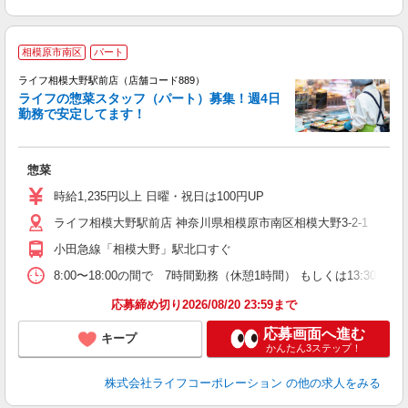
相模原市南区
パート
ライフ相模大野駅前店（店舗コード889）
ライフの惣菜スタッフ（パート）募集！週4日
勤務で安定してます！
未
惣菜
～
2
時給1,235円以上 日曜・祝日は100円UP
給
ライフ相模大野駅前店 神奈川県相模原市南区相模大野3-2-1
小田急線「相模大野」駅北口すぐ
8:00〜18:00の間で 7時間勤務（休憩1時間） もしくは13:3
応募締め切り2026/08/20 23:59まで
応募画面へ進む
キープ
かんたん3ステップ！
株式会社ライフコーポレーション
の他の求人をみる