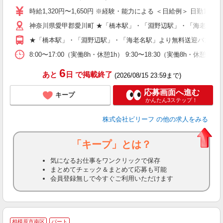
婦
時給1,320円〜1,650円 ※経験・能力による ＜日給例＞ 日勤10,560円
～
神奈川県愛甲郡愛川町 ★「橋本駅」・「淵野辺駅」・「海老名駅
週
O
★「橋本駅」・「淵野辺駅」・「海老名駅」より無料送迎バスあ
（
8:00〜17:00（実働8h・休憩1h） 9:30〜18:30（実働8h・休憩1
6
あと
日
で掲載終了
(2026/08/15 23:59まで)
応募画面へ進む
キープ
かんたん3ステップ！
株式会社ビリーフ
の他の求人をみる
「キープ」とは？
気になるお仕事をワンクリックで保存
まとめてチェック＆まとめて応募も可能
会員登録無しで今すぐご利用いただけます
A
相模原市南区
パート