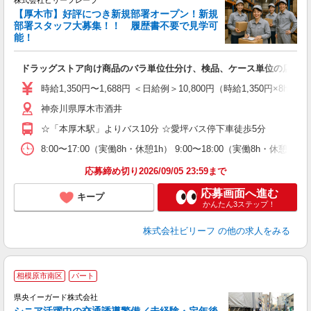
株式会社ビリーフレーブ
【厚木市】好評につき新規部署オープン！新規
6
部署スタッフ大募集！！ 履歴書不要で見学可
勤
能！
♪.
ドラッグストア向け商品のバラ単位仕分け、検品、ケース単位の店舗仕
入
た
時給1,350円〜1,688円 ＜日給例＞10,800円（時給1,350円×8h
第
神奈川県厚木市酒井
ブ
払
☆「本厚木駅」よりバス10分 ☆愛坪バス停下車徒歩5分
ピ
な
8:00〜17:00（実働8h・休憩1h） 9:00〜18:00（実働8h・休憩1
応募締め切り2026/09/05 23:59まで
応募画面へ進む
キープ
かんたん3ステップ！
株式会社ビリーフ
の他の求人をみる
相模原市南区
パート
県央イーガード株式会社