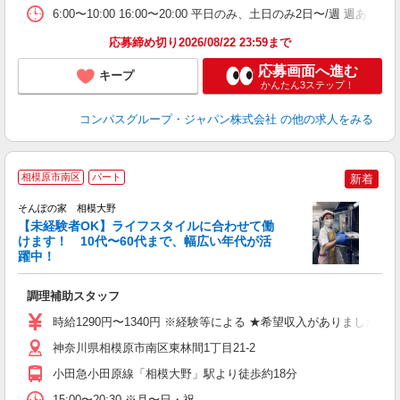
業
6:00〜10:00 16:00〜20:00 平日のみ、土日のみ2日〜/週 週あ
応募締め切り2026/08/22 23:59まで
応募画面へ進む
キープ
かんたん3ステップ！
コンパスグループ・ジャパン株式会社
の他の求人をみる
相模原市南区
パート
新着
そんぽの家 相模大野
【未経験者OK】ライフスタイルに合わせて働
けます！ 10代〜60代まで、幅広い年代が活
躍中！
を
調理補助スタッフ
未
ナ
時給1290円〜1340円 ※経験等による ★希望収入がありまし
神奈川県相模原市南区東林間1丁目21-2
小田急小田原線「相模大野」駅より徒歩約18分
15:00〜20:30 ※月〜日・祝