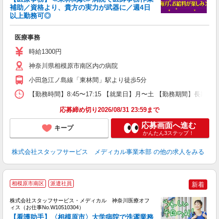
補助／資格より、貴方の実力が武器に／週4日
以上勤務可◎
は
医療事務
時給1300円
神奈川県相模原市南区内の病院
小田急江ノ島線「東林間」駅より徒歩5分
【勤務時間】8:45〜17:15 【就業日】月〜土 【勤務期間】長期
応募締め切り2026/08/31 23:59まで
応募画面へ進む
キープ
かんたん3ステップ！
株式会社スタッフサービス メディカル事業本部
の他の求人をみる
相模原市南区
派遣社員
新着
方
を
株式会社スタッフサービス・メディカル 神奈川医療オフ
み
ィス（お仕事No.W10510304）
【看護助手】〈相模原市〉大学病院で洗濯業務