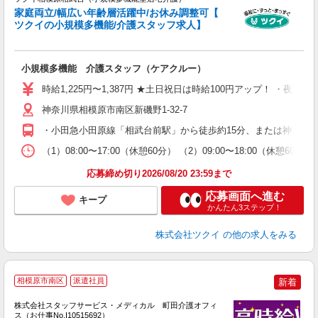
家庭両立/幅広い年齢層活躍中/お休み調整可【
ツクイの小規模多機能/介護スタッフ求人】
各
小規模多機能 介護スタッフ（ケアクルー）
入
り
時給1,225円〜1,387円 ★土日祝日は時給100円アップ！ ・夜勤手
リ
神奈川県相模原市南区新磯野1-32-7
ー
O
・小田急小田原線「相武台前駅」から徒歩約15分、または神奈川
な
（1）08:00〜17:00（休憩60分） （2）09:00〜18:00（休憩
髪
応募締め切り2026/08/20 23:59まで
応募画面へ進む
キープ
かんたん3ステップ！
株式会社ツクイ
の他の求人をみる
相模原市南区
派遣社員
新着
方
を
株式会社スタッフサービス・メディカル 町田介護オフィ
み
ス（お仕事No.I10515692）