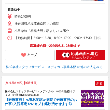
は
看護助手
未
時給1400円
神奈川県相模原市南区内の病院
小田急線「相模大野」駅よりバス25分
【勤務時間】8:00〜16:30、8:30〜17:00、9:00〜17:30 【就
応募締め切り2026/08/31 23:59まで
応募画面へ進む
キープ
かんたん3ステップ！
株式会社スタッフサービス メディカル事業本部
の他の求人をみる
相模原市南区
派遣社員
新着
方
を
株式会社スタッフサービス・メディカル 神奈川医療オフ
み
ィス（お仕事No.I10509333）
【医療事務】≪東林間駅≫病院で医療事務のお
仕事♪入院算定やレセプト経験活かせます◎