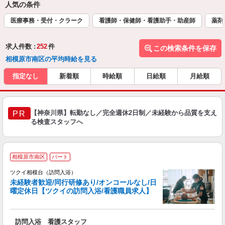
人気の条件
医療事務・受付・クラーク
看護師・保健師・看護助手・助産師
薬剤
求人件数 :
252
件
この検索条件を保存
相模原市南区の平均時給を見る
指定なし
新着順
時給順
日給順
月給順
【神奈川県】転勤なし／完全週休2日制／未経験から品質を支え
PR
る検査スタッフへ
相模原市南区
パート
ツクイ相模台（訪問入浴）
未経験者歓迎/同行研修あり/オンコールなし/日
曜定休日【ツクイの訪問入浴/看護職員求人】
各
訪問入浴 看護スタッフ
入