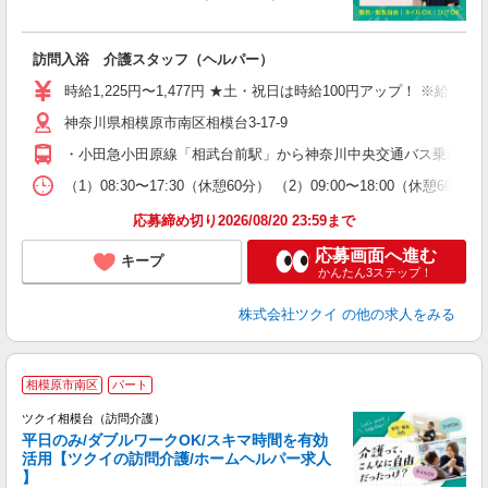
各
訪問入浴 介護スタッフ（ヘルパー）
入
り
時給1,225円〜1,477円 ★土・祝日は時給100円アップ！ ※給
リ
神奈川県相模原市南区相模台3-17-9
ー
O
・小田急小田原線「相武台前駅」から神奈川中央交通バス乗車、「
な
（1）08:30〜17:30（休憩60分） （2）09:00〜18:00（休憩60
髪
応募締め切り2026/08/20 23:59まで
応募画面へ進む
キープ
かんたん3ステップ！
株式会社ツクイ
の他の求人をみる
相模原市南区
パート
ツクイ相模台（訪問介護）
平日のみ/ダブルワークOK/スキマ時間を有効
活用【ツクイの訪問介護/ホームヘルパー求人
】