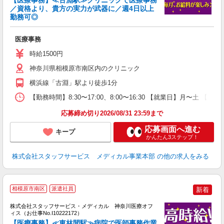
／資格より、貴方の実力が武器に／週4日以上
勤務可◎
は
医療事務
時給1500円
神奈川県相模原市南区内のクリニック
横浜線「古淵」駅より徒歩1分
【勤務時間】8:30〜17:00、8:00〜16:30 【就業日】月〜土 【勤
応募締め切り2026/08/31 23:59まで
応募画面へ進む
キープ
かんたん3ステップ！
株式会社スタッフサービス メディカル事業本部
の他の求人をみる
相模原市南区
派遣社員
新着
方
を
株式会社スタッフサービス・メディカル 神奈川医療オフ
み
ィス（お仕事No.I10222172）
【医療事務】≪東林間駅≫病院で医師事務作業