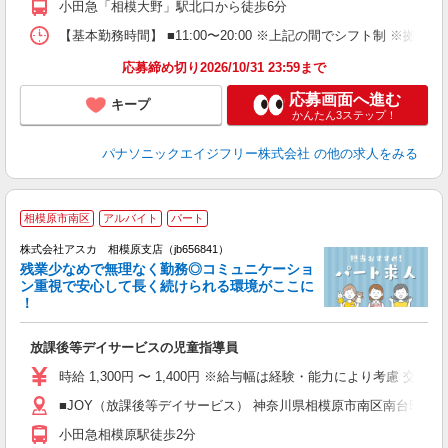
小田急「相模大野」駅北口から徒歩6分
【基本勤務時間】 ■11:00〜20:00 ※上記の間でシフト制 ※拠
応募締め切り2026/10/31 23:59まで
応募画面へ進む
キープ
かんたん3ステップ！
パナソニックエイジフリー株式会社
の他の求人をみる
相模原市南区
アルバイト
パート
株式会社アスカ 相模原支店（jb656841）
残業少なめで無理なく勤務◎コミュニケーショ
ン重視で安心して長く続けられる環境がここに
！
面
放課後等デイサービスの児童指導員
入
不
時給 1,300円 〜 1,400円 ※給与幅は経験・能力により考慮
O
■JOY（放課後等デイサービス） 神奈川県相模原市南区南台5丁目11
ン
小田急相模原駅徒歩2分