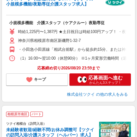
小規模多機能/夜勤専従介護スタッフ求人】
各
小規模多機能 介護スタッフ（ケアクルー）夜勤専従
入
り
時給1,225円〜1,387円 ★土日祝日は時給100円アップ！ ・夜勤手
リ
神奈川県相模原市南区新磯野1-32-7
ー
O
・小田急小田原線「相武台前駅」から徒歩約15分、または神奈川
な
（1）16:00〜翌10:00（休憩90分） ※1ヶ月変形労働時間（週実
髪
応募締め切り2026/08/20 23:59まで
応募画面へ進む
キープ
かんたん3ステップ！
株式会社ツクイ
の他の求人をみる
相模原市南区
パート
ツクイ相模台（訪問入浴）
未経験者歓迎/経験不問/お休み調整可【ツクイ
の訪問入浴/介護スタッフ（ヘルパー）求人】