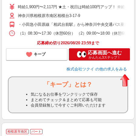
り
時給1,900円〜2,117円 ★土・祝日は時給100円アップ！ ※給
リ
神奈川県相模原市南区相模台3-17-9
ー
O
・小田急小田原線「相武台前駅」から神奈川中央交通バス乗車、「
な
（1）08:30〜17:30（休憩60分） （2）09:00〜18:00（休憩60
髪
応募締め切り2026/08/20 23:59まで
応募画面へ進む
キープ
かんたん3ステップ！
株式会社ツクイ
の他の求人をみる
「キープ」とは？
気になるお仕事をワンクリックで保存
まとめてチェック＆まとめて応募も可能
会員登録無しで今すぐご利用いただけます
相模原市南区
パート