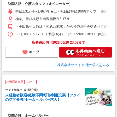
各
訪問入浴 介護スタッフ（オペレーター）
入
り
時給1,317円〜1,467円 ★土・祝日は時給100円アップ！ ※給
リ
神奈川県相模原市南区相模台3-17-9
ー
O
・小田急小田原線「相武台前駅」から神奈川中央交通バス乗車、「
な
（1）08:30〜17:30（休憩60分） （2）09:00〜18:00（休憩60
髪
応募締め切り2026/08/20 23:59まで
応募画面へ進む
キープ
かんたん3ステップ！
株式会社ツクイ
の他の求人をみる
相模原市南区
パート
ツクイ相模台（訪問介護）
未経験者歓迎/経験不問/研修制度充実【ツクイ
の訪問介護/ホームヘルパー求人】
各
訪問介護 ホームヘルパー
入