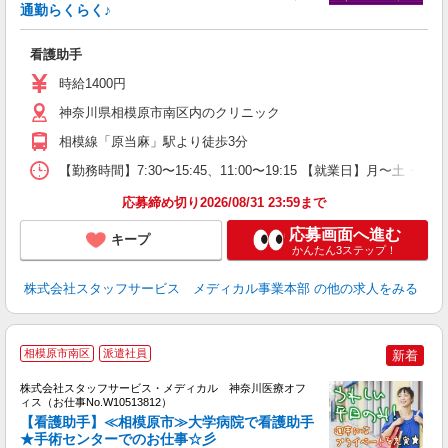
通勤らくらく♪
は
未
看護助手
時給1400円
神奈川県相模原市南区内のクリニック
相模線「原当麻」駅より徒歩3分
【勤務時間】7:30〜15:45、11:00〜19:15 【就業日】月〜土・
応募締め切り2026/08/31 23:59まで
応募画面へ進む
キープ
かんたん3ステップ！
株式会社スタッフサービス メディカル事業本部
の他の求人をみる
相模原市南区
派遣社員
新着
方
を
株式会社スタッフサービス・メディカル 神奈川医療オフ
み
ィス（お仕事No.W10513812）
【看護助手】≪相模原市≫大学病院で看護助手
★手術センターでのお仕事☆彡