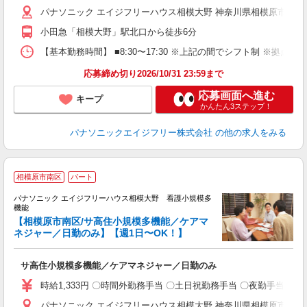
パナソニック エイジフリーハウス相模大野 神奈川県相模原市南区相
小田急「相模大野」駅北口から徒歩6分
【基本勤務時間】 ■8:30〜17:30 ※上記の間でシフト制 ※拠
応募締め切り2026/10/31 23:59まで
応募画面へ進む
キープ
かんたん3ステップ！
パナソニックエイジフリー株式会社
の他の求人をみる
相模原市南区
パート
パナソニック エイジフリーハウス相模大野 看護小規模多
機能
で
【相模原市南区/サ高住小規模多機能／ケアマ
ネジャー／日勤のみ】【週1日〜OK！】
て
サ高住小規模多機能／ケアマネジャー／日勤のみ
未
実
時給1,333円 〇時間外勤務手当 〇土日祝勤務手当 〇夜勤手当 〇深夜勤務
ク
パナソニック エイジフリーハウス相模大野 神奈川県相模原市南区相