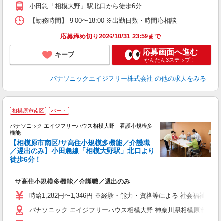
小田急「相模大野」駅北口から徒歩6分
【勤務時間】 9:00〜18:00 ※出勤日数・時間応相談
応募締め切り2026/10/31 23:59まで
応募画面へ進む
キープ
かんたん3ステップ！
パナソニックエイジフリー株式会社
の他の求人をみる
相模原市南区
パート
パナソニック エイジフリーハウス相模大野 看護小規模多
機能
せ
【相模原市南区/サ高住小規模多機能／介護職
／遅出のみ】小田急線「相模大野駅」北口より
徒歩6分！
の
未
サ高住小規模多機能／介護職／遅出のみ
実
ク
時給1,282円〜1,346円 ※経験・能力・資格等による 社会福祉士・介
パナソニック エイジフリーハウス相模大野 神奈川県相模原市南区相