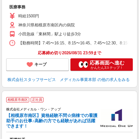
は
医療事務
時給1500円
神奈川県相模原市南区内の病院
小田急線「東林間」駅より徒歩3分
【勤務時間】7:45〜16:15、8:15〜16:45、7:45〜12:30、8:1
応募締め切り2026/08/31 23:59まで
応募画面へ進む
キープ
かんたん3ステップ！
株式会社スタッフサービス メディカル事業本部
の他の求人をみる
相模原市南区
正社員
株式会社メディカル・ワン・アップ
【相模原市南区】資格経験不問☆病棟での看護
助手のお仕事♪高齢の方でも経験があれば活躍
♪
できます！