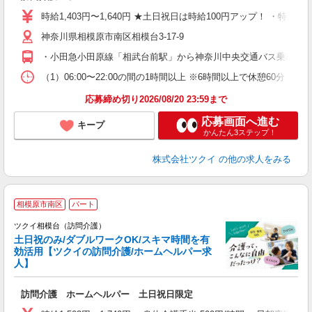
り
時給1,403円〜1,640円 ★土日祝日は時給100円アップ！ ・特定
リ
神奈川県相模原市南区相模台3-17-9
ー
O
・小田急小田原線「相武台前駅」から神奈川中央交通バス乗車、「
な
（1）06:00〜22:00の間の1時間以上 ※6時間以上で休憩6
髪
応募締め切り2026/08/20 23:59まで
応募画面へ進む
キープ
かんたん3ステップ！
株式会社ツクイ
の他の求人をみる
相模原市南区
パート
ツクイ相模台（訪問介護）
土日祝のみ/ダブルワークOK/スキマ時間を有
効活用【ツクイの訪問介護/ホームヘルパー求
人】
各
訪問介護 ホームヘルパー 土日祝日限定
入
り