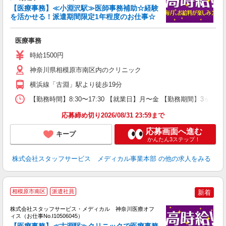
【医療事務】≪小淵沢駅≫医師事務補助☆経験
を活かせる！派遣期間限定1年程度のお仕事☆
は
医療事務
時給1500円
神奈川県相模原市南区内のクリニック
横浜線「古淵」駅より徒歩19分
【勤務時間】8:30〜17:30 【就業日】月〜金 【勤務期間】3ヶ月以
応募締め切り2026/08/31 23:59まで
応募画面へ進む
キープ
かんたん3ステップ！
株式会社スタッフサービス メディカル事業本部
の他の求人をみる
相模原市南区
派遣社員
新着
方
を
株式会社スタッフサービス・メディカル 神奈川医療オフ
み
ィス（お仕事No.I10506045）
【医療事務】≪古淵駅≫クリニックで医療事務