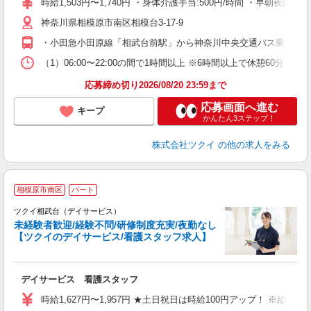
時給1,503円〜1,740円 ・身体介護手当:500円/時間 ・早朝夜
リ
神奈川県相模原市南区相模台3-17-9
ー
O
・小田急小田原線「相武台前駅」から神奈川中央交通バス乗車、「
な
（1）06:00〜22:00の間で1時間以上 ※6時間以上で休憩6
髪
応募締め切り2026/08/20 23:59まで
応募画面へ進む
キープ
かんたん3ステップ！
株式会社ツクイ
の他の求人をみる
相模原市南区
パート
ツクイ相武台（デイサービス）
未経験者歓迎/経験不問/研修制度充実/夜勤なし
【ツクイのデイサービス/看護スタッフ求人】
各
デイサービス 看護スタッフ
入
り
時給1,627円〜1,957円 ★土日祝日は時給100円アップ！ ※給
リ