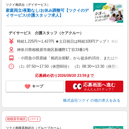
ツクイ相武台（デイサービス）
家庭両立/夜勤なし/お休み調整可【ツクイのデ
イサービス/介護スタッフ求人】
各
デイサービス 介護スタッフ（ケアクルー）
入
り
時給1,225円〜1,427円 ★土日祝日は時給100円アップ！ ※給
リ
神奈川県相模原市南区新磯野1丁目33番1号
ー
O
・小田急小田原線「相武台前駅」から徒歩約15分、または神奈川
な
（1）07:50〜17:50（休憩60分） （2）08:30〜13:30
髪
応募締め切り2026/08/20 23:59まで
応募画面へ進む
キープ
かんたん3ステップ！
株式会社ツクイ
の他の求人をみる
相模原市南区
パート
ツクイ相模原相武台（グループホーム）