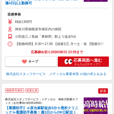
週4日以上勤務可
は
医療事務
時給1300円
神奈川県相模原市南区内の病院
小田急江ノ島線「東林間」駅より徒歩5分
【勤務時間】8:30〜17:00 【就業日】月〜土・祝 【勤務期間】長
応募締め切り2026/08/31 23:59まで
応募画面へ進む
キープ
かんたん3ステップ！
株式会社スタッフサービス メディカル事業本部
の他の求人をみる
相模原市南区
派遣社員
新着
方
を
株式会社スタッフサービス・メディカル 神奈川医療オフ
み
ィス（お仕事No.W10510092）
【看護助手】≪原当麻駅徒歩3分☆透析クリニ
ック≫看護助手募集！週3日からOK◎駅近く