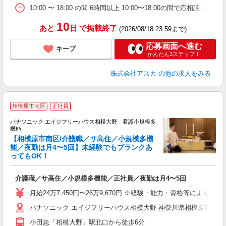
10:00 〜 18:00 の間 6時間以上 10:00〜18:00の間で応相談
10
あと
日
で掲載終了
(2026/08/18 23:59まで)
応募画面へ進む
キープ
かんたん3ステップ！
株式会社アスカ
の他の求人をみる
相模原市南区
正社員
パナソニック エイジフリーハウス相模大野 看護小規模多
機能
し
【相模原市南区/介護職／サ高住／小規模多機
未
能／夜勤は月4〜5回】未経験でもブランクあ
ってもOK！
費
介護職／サ高住／小規模多機能／正社員／夜勤は月4〜5回
月給24万7,450円〜26万9,670円 ※経験・能力・資格等による 初
パナソニック エイジフリーハウス相模大野 神奈川県相模原市南区相
小田急「相模大野」駅北口から徒歩6分