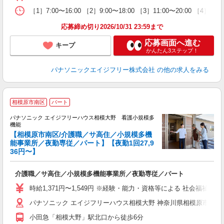
［1］7:00〜16:00 ［2］9:00〜18:00 ［3］11:00〜20:00 ［4］1
応募締め切り2026/10/31 23:59まで
応募画面へ進む
キープ
かんたん3ステップ！
パナソニックエイジフリー株式会社
の他の求人をみる
相模原市南区
パート
パナソニック エイジフリーハウス相模大野 看護小規模多
機能
【相模原市南区/介護職／サ高住／小規模多機
ま
能事業所／夜勤専従／パート】【夜勤1回27,9
36円〜】
か
未
介護職／サ高住／小規模多機能事業所／夜勤専従／パート
実
ク
時給1,371円〜1,549円 ※経験・能力・資格等による 社会福祉士・介
パナソニック エイジフリーハウス相模大野 神奈川県相模原市南区相
小田急「相模大野」駅北口から徒歩6分