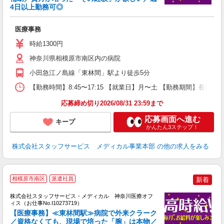
4日以上勤務可◎
は
医療事務
時給1300円
神奈川県相模原市南区内の病院
小田急江ノ島線「東林間」駅より徒歩5分
【勤務時間】8:45〜17:15 【就業日】月〜土 【勤務期間】長期
応募締め切り2026/08/31 23:59まで
応募画面へ進む
キープ
かんたん3ステップ！
株式会社スタッフサービス メディカル事業本部
の他の求人をみる
相模原市南区
派遣社員
新着
方
を
株式会社スタッフサービス・メディカル 神奈川医療オフ
み
ィス（お仕事No.I10273719）
【医療事務】≪東林間駅≫病院で外来クラーク
／資格なくても、現場で培った「腕」は本物／