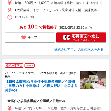
不
時給 1,300円 〜 1,600円 ※給与幅は経験・能力により考慮 交
勤
■放課後等デイサービスほっぺ（児童発達支援・放課後等デイサービス
金
13:30〜18:30
10
あと
日
で掲載終了
(2026/08/18 23:59まで)
応募画面へ進む
キープ
かんたん3ステップ！
株式会社アスカ
の他の求人をみる
相模原市南区
パート
パナソニック エイジフリーハウス相模大野 看護小規模多
機能
適
【相模原市南区/サ高住小規模多機能／介護職
／日勤のみ】小田急線「相模大野駅」北口より
徒歩6分！
を
未
サ高住小規模多機能／介護職／日勤のみ
実
ク
時給1,282円〜1,346円 ※経験・能力・資格等による 社会福祉士・介