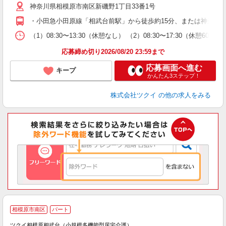
神奈川県相模原市南区新磯野1丁目33番1号
ー
O
・小田急小田原線「相武台前駅」から徒歩約15分、または神奈川
な
（1）08:30〜13:30（休憩なし） （2）08:30〜17:30（
髪
応募締め切り2026/08/20 23:59まで
応募画面へ進む
キープ
かんたん3ステップ！
株式会社ツクイ
の他の求人をみる
相模原市南区
パート
ツクイ相模原相武台（小規模多機能型居宅介護）