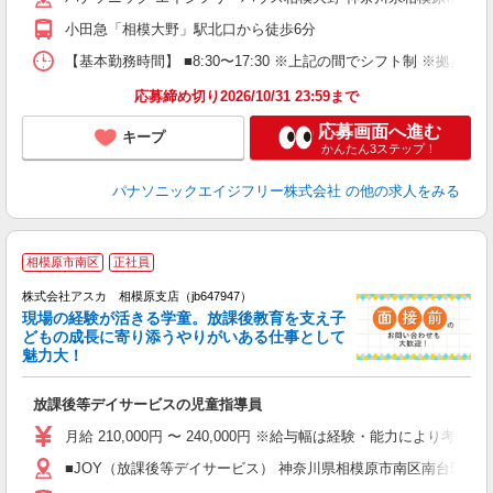
小田急「相模大野」駅北口から徒歩6分
【基本勤務時間】 ■8:30〜17:30 ※上記の間でシフト制 ※拠
応募締め切り2026/10/31 23:59まで
応募画面へ進む
キープ
かんたん3ステップ！
パナソニックエイジフリー株式会社
の他の求人をみる
相模原市南区
正社員
株式会社アスカ 相模原支店（jb647947）
現場の経験が活きる学童。放課後教育を支え子
どもの成長に寄り添うやりがいある仕事として
魅力大！
面
放課後等デイサービスの児童指導員
入
不
月給 210,000円 〜 240,000円 ※給与幅は経験・能力によ
グ
■JOY（放課後等デイサービス） 神奈川県相模原市南区南台5丁目11
夕