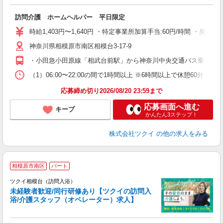
各
訪問介護 ホームヘルパー 平日限定
入
り
時給1,403円〜1,640円 ・特定事業所加算手当:60円/時間 ・身
リ
神奈川県相模原市南区相模台3-17-9
ー
O
・小田急小田原線「相武台前駅」から神奈川中央交通バス乗車、「
な
（1）06:00〜22:00の間で1時間以上 ※6時間以上で休憩6
髪
応募締め切り2026/08/20 23:59まで
応募画面へ進む
キープ
かんたん3ステップ！
株式会社ツクイ
の他の求人をみる
相模原市南区
パート
ツクイ相模台（訪問入浴）
未経験者歓迎/同行研修あり【ツクイの訪問入
浴/介護スタッフ（オペレーター）求人】