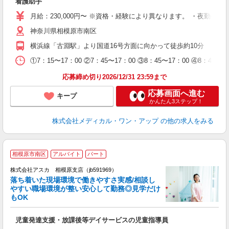
看護助手
月給：230,000円〜 ※資格・経験により異なります。 ・夜勤手
神奈川県相模原市南区
横浜線「古淵駅」より国道16号方面に向かって徒歩約10分
①7：15〜17：00 ②7：45〜17：00 ③8：45〜17：00 ④8：45
応募締め切り2026/12/31 23:59まで
応募画面へ進む
キープ
かんたん3ステップ！
株式会社メディカル・ワン・アップ
の他の求人をみる
相模原市南区
アルバイト
パート
株式会社アスカ 相模原支店（jb591969）
落ち着いた現場環境で働きやすさ実感/相談し
やすい職場環境が整い安心して勤務◎見学だけ
もOK
面
児童発達支援・放課後等デイサービスの児童指導員
入