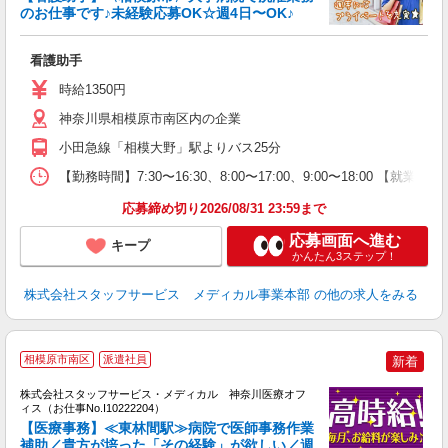
のお仕事です♪未経験応募OK☆週4日〜OK♪
は
看護助手
未
時給1350円
神奈川県相模原市南区内の企業
小田急線「相模大野」駅よりバス25分
【勤務時間】7:30〜16:30、8:00〜17:00、9:00〜18:00 【
応募締め切り2026/08/31 23:59まで
応募画面へ進む
キープ
かんたん3ステップ！
株式会社スタッフサービス メディカル事業本部
の他の求人をみる
相模原市南区
派遣社員
新着
方
を
株式会社スタッフサービス・メディカル 神奈川医療オフ
み
ィス（お仕事No.I10222204）
【医療事務】≪東林間駅≫病院で医師事務作業
補助／貴方が培った「その経験」が欲しい／週