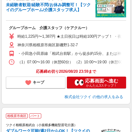
未経験者歓迎/経験不問/お休み調整可！【ツク
イのグループホーム/介護スタッフ求人】
各
グループホーム 介護スタッフ（ケアクルー）
入
り
時給1,225円〜1,387円 ★土日祝日は時給100円アップ！ ・夜勤手
リ
神奈川県相模原市南区新磯野1-32-7
ー
O
・小田急小田原線「相武台前駅」から徒歩約15分、または神奈川
な
（1）07:00〜16:00（休憩60分） （2）10:00〜19:00（休憩
髪
応募締め切り2026/08/20 23:59まで
応募画面へ進む
キープ
かんたん3ステップ！
株式会社ツクイ
の他の求人をみる
相模原市南区
パート
ツクイ相模原相武台（小規模多機能型居宅介護）
ダブルワーク可能/週2日からOK！【ツクイの