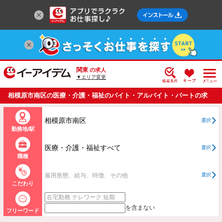
関東
の求人
▼エリア変更
相模原市南区の医療・介護・福祉のバイト・アルバイト・パートの求
人情報一覧
相模原市南区
選択
勤務地/駅
医療・介護・福祉すべて
選択
職種
雇用形態、給与、特徴、その他
選択
こだわり
を含まない
フリーワード