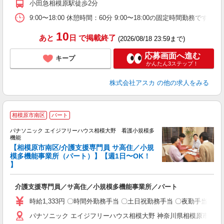
小田急相模原駅徒歩2分
9:00〜18:00 休憩時間：60分 9:00〜18:00の固定時間勤務
10
あと
日
で掲載終了
(2026/08/18 23:59まで)
応募画面へ進む
キープ
かんたん3ステップ！
株式会社アスカ
の他の求人をみる
相模原市南区
パート
パナソニック エイジフリーハウス相模大野 看護小規模多
機能
【相模原市南区/介護支援専門員 サ高住／小規
ま
模多機能事業所（パート）】【週1日〜OK！
】
か
未
介護支援専門員／サ高住／小規模多機能事業所／パート
実
ク
時給1,333円 〇時間外勤務手当 〇土日祝勤務手当 〇夜勤手当 〇深夜勤務
パナソニック エイジフリーハウス相模大野 神奈川県相模原市南区相