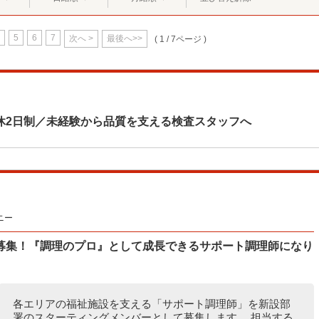
5
6
7
次へ >
最後へ>>
( 1 / 7ページ )
休2日制／未経験から品質を支える検査スタッフへ
ニー
”募集！『調理のプロ』として成長できるサポート調理師になり
各エリアの福祉施設を支える「サポート調理師」を新設部
署のスターティングメンバーとして募集します。 担当する