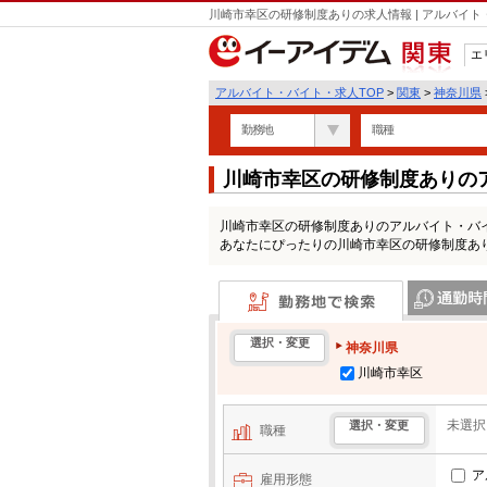
川崎市幸区の研修制度ありの求人情報 | アルバイ
エ
関東
アルバイト・バイト・求人TOP
>
関東
>
神奈川県
勤務地
職種
川崎市幸区の研修制度ありの
川崎市幸区の研修制度ありのアルバイト・バ
あなたにぴったりの川崎市幸区の研修制度あ
勤務地で検索
通勤時間・区
選択・変更
神奈川県
川崎市幸区
未選択
選択・変更
職種
ア
雇用形態