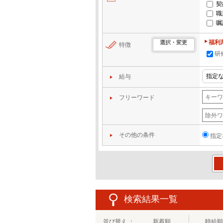
契
職
嘱
福利
選択・変更
特徴
研
給与
フリーワード
その他の条件
指定
この
検索結果一覧
並び替え ：
新着順
時給順