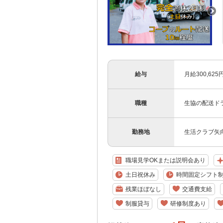
給与
月給300,62
職種
生協の配送ド
勤務地
生活クラブ矢向
職場見学OKまたは説明会あり
土日祝休み
時間固定シフト
残業ほぼなし
交通費支給
制服貸与
研修制度あり