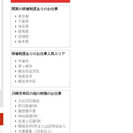
関東の研修制度ありのお仕事
東京都
千葉県
埼玉県
群馬県
茨城県
栃木県
研修制度ありのお仕事人気エリア
平塚市
茅ヶ崎市
横浜市金沢区
海老名市
横浜市中区
川崎市幸区の他の特徴のお仕事
入社日応相談
即日勤務OK
履歴書不要
Web面接OK
友達と応募OK
職場見学OKまたは説明会あり
大量募集（10名以上）