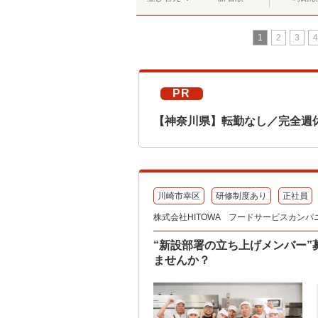
1
2
3
4
PR
【神奈川県】転勤なし／完全週
川崎市幸区
研修制度あり
正社員
株式会社HITOWA フードサービスカンパ
“新設部署の立ち上げメンバー
ませんか？