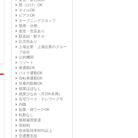
髭（ひげ）OK
ネイルOK
ピアスOK
オープニングスタッフ
禁煙・分煙
食堂・売店あり
駅直結・駅チカ
託児所あり
上場企業・上場企業のグルー
プ会社
公的機関
リゾート
車通勤OK
バイク通勤OK
自転車通勤OK
扶養内勤務OK
残業ほぼなし
残業少なめ（月20h未満）
在宅ワーク・テレワーク可
内職
副業・WワークOK
転勤なし
無期雇用派遣
登録制
有休取得率80%以上
交通費支給