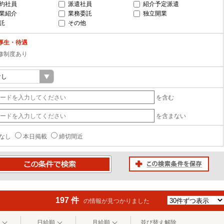
約社員
派遣社員
紹介予定派遣
業紹介
業務委託
独立開業
託
その他
厚生・待遇
修制度あり
を含む
を含まない
なし
本日掲載
締切間近
この検索条件を保存
条件で検索
197 件
の情報が見つかりました
日給順
月給順
並び替え解除