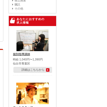
独立開業
嘱託
その他
あなたにおすすめの
求人情報
個別指導講師
時給 1,040円〜1,390円
仙台市青葉区
詳細はこちらから