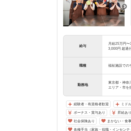
月給25万円〜
給与
3,000円 
職種
福祉施設での
東京都・神奈
勤務地
エリア・市を
経験者・有資格者歓迎
ミドル
ボーナス・賞与あり
昇給あ
社会保険あり
まかない・食
各種手当（家族・役職・インセンテ