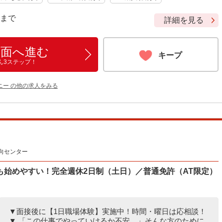
9 まで
詳細を見る
画面へ進む
キープ
ん3ステップ！
ニー の他の求人をみる
向センター
も始めやすい！完全週休2日制（土日）／普通免許（AT限定）
▼面接後に【1日職場体験】実施中！時間・曜日は応相談！
▼ 「この仕事でやっていけるか不安…」そんな方のために