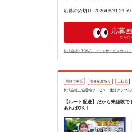
応募締め切り: 2026/08/31 23:5
応募
かんた
株式会社HITOWA フードサービスカンパ
川崎市幸区
研修制度あり
正社員
株式会社三協運輸サービス 生活クラブ矢
【ルート配送】だから未経験で
あればOK！