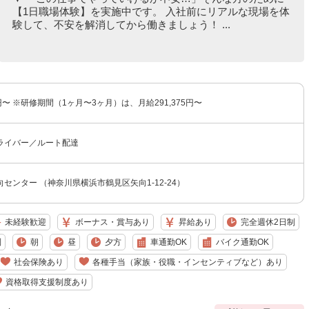
【1日職場体験】を実施中です。 入社前にリアルな現場を体
験して、不安を解消してから働きましょう！ ...
5円〜 ※研修期間（1ヶ月〜3ヶ月）は、月給291,375円〜
ライバー／ルート配達
センター （神奈川県横浜市鶴見区矢向1-12-24）
未経験歓迎
ボーナス・賞与あり
昇給あり
完全週休2日制
制
朝
昼
夕方
車通勤OK
バイク通勤OK
社会保険あり
各種手当（家族・役職・インセンティブなど）あり
資格取得支援制度あり