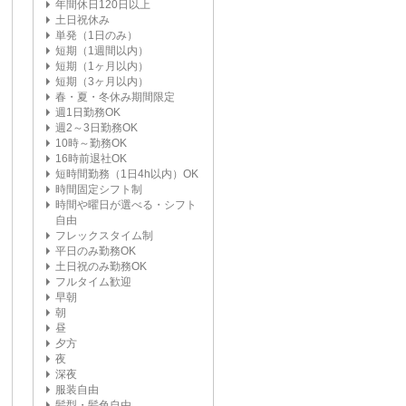
年間休日120日以上
土日祝休み
単発（1日のみ）
短期（1週間以内）
短期（1ヶ月以内）
短期（3ヶ月以内）
春・夏・冬休み期間限定
週1日勤務OK
週2～3日勤務OK
10時～勤務OK
16時前退社OK
短時間勤務（1日4h以内）OK
時間固定シフト制
時間や曜日が選べる・シフト
自由
フレックスタイム制
平日のみ勤務OK
土日祝のみ勤務OK
フルタイム歓迎
早朝
朝
昼
夕方
夜
深夜
服装自由
髪型・髪色自由