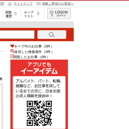
質問
サイトマップ
掲載ご希望のお客様へ
閲覧
キープ
0
0
履歴
リスト
ログイン
キープ中のお仕事（0件）
保存した検索条件（
0
件）
閲覧したお仕事（0件）
件