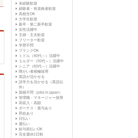
未経験歓迎
経験者・有資格者歓迎
高校生OK
大学生歓迎
新卒・第二新卒歓迎
女性活躍中
主婦・主夫歓迎
フリーター歓迎
学歴不問
ブランクOK
ミドル（40代～）活躍中
エルダー（50代～）活躍中
シニア（60代～）活躍中
障がい者積極採用
英語が活かせる
語学力を活かせる（英語以
外）
国籍不問（jobs in japan）
管理職・マネージャー採用
高収入・高額
ボーナス・賞与あり
昇給あり
日払い
週払い
給与前払いOK
完全週休2日制