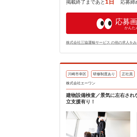
1日
掲載終了まであと
応募締め切り:
応募
かんた
株式会社三協運輸サービス の他の求人をみ
川崎市幸区
研修制度あり
正社員
株式会社エーワン
建物設備検査／景気に左右され
立支援有り！