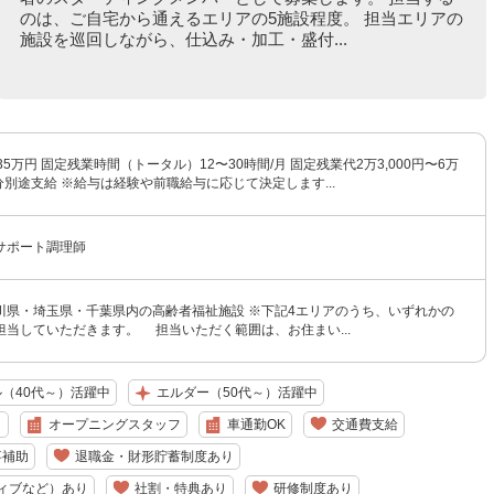
のは、ご自宅から通えるエリアの5施設程度。 担当エリアの
施設を巡回しながら、仕込み・加工・盛付...
35万円 固定残業時間（トータル）12〜30時間/月 固定残業代2万3,000円〜6万
超過分別途支給 ※給与は経験や前職給与に応じて決定します...
サポート調理師
川県・埼玉県・千葉県内の高齢者福祉施設 ※下記4エリアのうち、いずれかの
担当していただきます。 担当いただく範囲は、お住まい...
（40代～）活躍中
エルダー（50代～）活躍中
り
オープニングスタッフ
車通勤OK
交通費支給
事補助
退職金・財形貯蓄制度あり
ィブなど）あり
社割・特典あり
研修制度あり