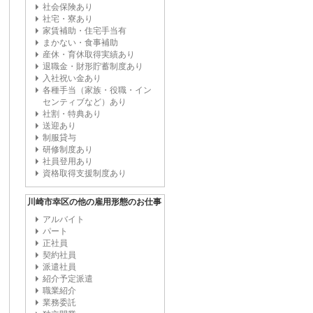
社会保険あり
社宅・寮あり
家賃補助・住宅手当有
まかない・食事補助
産休・育休取得実績あり
退職金・財形貯蓄制度あり
入社祝い金あり
各種手当（家族・役職・イン
センティブなど）あり
社割・特典あり
送迎あり
制服貸与
研修制度あり
社員登用あり
資格取得支援制度あり
川崎市幸区の他の雇用形態のお仕事
アルバイト
パート
正社員
契約社員
派遣社員
紹介予定派遣
職業紹介
業務委託