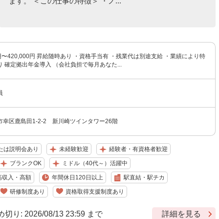
ます。 ＜この仕事の特徴＞ ・ノ...
0円〜420,000円 昇給随時あり ・資格手当有 ・残業代は別途支給 ・業績により特
 確定拠出年金導入 （会社負担で毎月あなた...
員
幸区鹿島田1-2-2 新川崎ツインタワー26階
たは説明会あり
未経験歓迎
経験者・有資格者歓迎
ブランクOK
ミドル（40代～）活躍中
高収入・高額
年間休日120日以上
駅直結・駅チカ
研修制度あり
資格取得支援制度あり
 2026/08/13 23:59 まで
詳細を見る