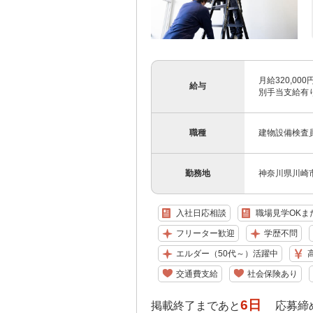
月給320,00
給与
別手当支給有り
職種
建物設備検査
勤務地
神奈川県川崎市
入社日応相談
職場見学OKま
フリーター歓迎
学歴不問
エルダー（50代～）活躍中
交通費支給
社会保険あり
6日
掲載終了まであと
応募締め切り: