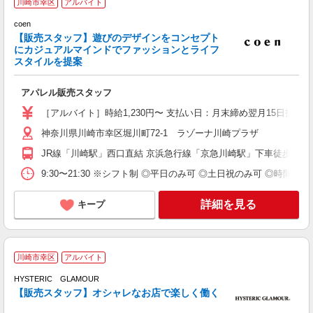
川崎市幸区
アルバイト
ル
coen
未
【販売スタッフ】遊びのデザインをコンセプト
日
にカジュアルマインドでファッションとライフ
自
スタイルを提案
型
保
アパレル販売スタッフ
［アルバイト］時給1,230円〜 支払い日：月末締め翌月15日払
神奈川県川崎市幸区堀川町72-1 ラゾーナ川崎プラザ
JR線「川崎駅」西口直結 京浜急行線「京急川崎駅」下車徒歩7分
9:30〜21:30 ※シフト制 ◎平日のみ可 ◎土日祝のみ可 ◎時間・
詳細を見る
キープ
川崎市幸区
アルバイト
HYSTERIC GLAMOUR
シ
【販売スタッフ】オシャレなお店で楽しく働く