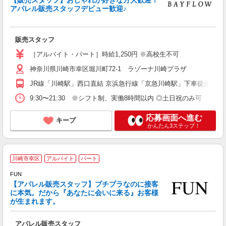
険
アパレル販売スタッフデビュー歓迎♪
販売スタッフ
［アルバイト・パート］時給1,250円 ※高校生不可
神奈川県川崎市幸区堀川町72-1 ラゾーナ川崎プラザ
JR線「川崎駅」西口直結 京浜急行線「京急川崎駅」下車徒歩7分
9:30〜21:30 ※シフト制、実働8時間以内 ◎土日祝のみ可
応募画面へ進む
キープ
かんたん3ステップ！
F
川崎市幸区
アルバイト
パート
FUN
【アパレル販売スタッフ】プチプラなのに接客
に本気。だから『あなたに会いに来る』お客様
い
が生まれます。
と
未
アパレル販売スタッフ