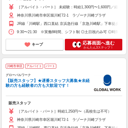
週
K
［アルバイト・パート］ 未経験：時給1,300円〜1,600円／経験
副
神奈川県川崎市幸区堀川町72-1 ラゾーナ川崎プラザ
用
JR線「川崎駅」西口直結 京浜急行線「京急川崎駅」下車徒歩7分
9:30〜21:30 ※実働8時間、シフト制 ◎土日祝のみ可 ◎時間・
応募画面へ進む
キープ
かんたん3ステップ！
川崎市幸区
アルバイト
パート
グローバルワーク
【販売スタッフ】★遅番スタッフ大募集★未経
験の方も経験者の方も大歓迎です！
活
未
の
販売スタッフ
［アルバイト・パート］時給1,250円〜（高校生は不可）
神奈川県川崎市幸区堀川町72-1 ラゾーナ川崎プラザ
JR線「川崎駅」西口直結 京浜急行線「京急川崎駅」下車徒歩7分