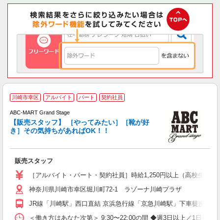
川崎市幸区
アルバイト
パート
契約社員
未
ABC-MART Grand Stage
る
【販売スタッフ】 ［やってみたい］［靴が好
内
き］その気持ちがあればOK！！
保
販売スタッフ
［アルバイト・パート・契約社員］時給1,250円以上（高校生：時給1
神奈川県川崎市幸区堀川町72-1 ラゾーナ川崎プラザ
JR線「川崎駅」西口直結 京浜急行線「京急川崎駅」下車徒歩7分
＜働き方はあなた次第＞ 9:30〜22:00の間 ◆週3日以上／1