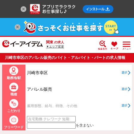
関東
の求人
▼エリア変更
川崎市幸区のアパレル販売のバイト・アルバイト・パートの求人情報
一覧
川崎市幸区
選択
勤務地/駅
アパレル販売
選択
職種
雇用形態、給与、特徴、その他
選択
こだわり
を含まない
フリーワード