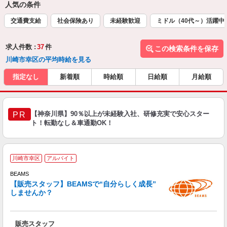
人気の条件
交通費支給
社会保険あり
未経験歓迎
ミドル（40代～）活躍中
求人件数 :
37
件
この検索条件を保存
川崎市幸区の平均時給を見る
指定なし
新着順
時給順
日給順
月給順
【神奈川県】90％以上が未経験入社、研修充実で安心スター
PR
ト！転勤なし＆車通勤OK！
川崎市幸区
アルバイト
BEAMS
未
【販売スタッフ】BEAMSで“自分らしく成長”
週
しませんか？
髪
険
販売スタッフ