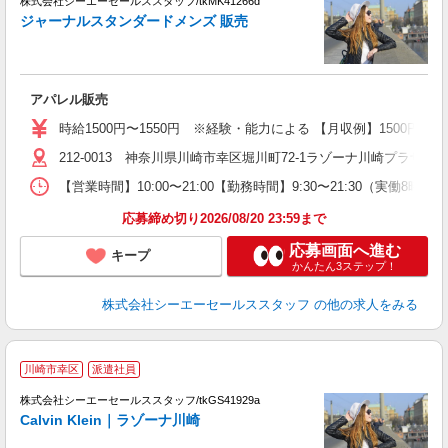
株式会社シーエーセールススタッフ/tkMK41266d
ジャーナルスタンダードメンズ 販売
アパレル販売
時給1500円〜1550円 ※経験・能力による 【月収例】1500円×8
212-0013 神奈川県川崎市幸区堀川町72-1ラゾーナ川崎プラザ 2F Pla
【営業時間】10:00〜21:00【勤務時間】9:30〜21:30（実働8時
応募締め切り2026/08/20 23:59まで
応募画面へ進む
キープ
かんたん3ステップ！
株式会社シーエーセールススタッフ
の他の求人をみる
C
川崎市幸区
派遣社員
株式会社シーエーセールススタッフ/tkGS41929a
Calvin Klein｜ラゾーナ川崎