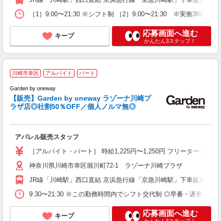
［1］9:00〜21:30 ※シフト制 ［2］9:00〜21:30 ※実
応募画面へ進む
キープ
かんたん3ステップ！
G
川崎市幸区
アルバイト
パート
イ
Garden by oneway
【販売】Garden by oneway ラゾーナ川崎プ
ラザ店◎社割50％OFF／個人ノルマ無◎
緒
昇
アパレル販売スタッフ
［アルバイト・パート］ 時給1,225円〜1,250円 フリーター：1,
神奈川県川崎市幸区堀川町72-1 ラゾーナ川崎プラザ
JR線「川崎駅」西口直結 京浜急行線「京急川崎駅」下車徒歩7分
9:30〜21:30 ※この勤務時間内でシフト交代制 ◎早番・遅番
応募画面へ進む
キープ
かんたん3ステップ！