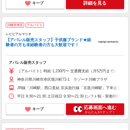
詳細を見る
キープ
川崎市幸区
アルバイト
夫
レピピアルマリオ
れ
【アパレル販売スタッフ】子供服ブランド★経
未
験者の方も未経験者の方も大歓迎です！
方
アパレル販売スタッフ
［アルバイト］時給 1,230円〜 交通費支給（月5万円まで）
神奈川県川崎市幸区堀川町72-1 ラゾーナ川崎プラザ
JR線「川崎駅」西口直結 京浜急行線「京急川崎駅」下車徒歩7分
平日 9:30〜21:30 土日祝日 9:30〜21:30 (シフト制・実働
応募画面へ進む
キープ
かんたん3ステップ！