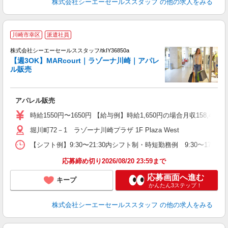
株式会社シーエーセールススタッフ
の他の求人をみる
・
川崎市幸区
派遣社員
高
株式会社シーエーセールススタッフ/tkIY36850a
【週3OK】MARcourt｜ラゾーナ川崎｜アパレ
ル販売
アパレル販売
時給1550円〜1650円 【給与例】時給1,650円の場合月収15
堀川町72－1 ラゾーナ川崎プラザ 1F Plaza West
【シフト例】9:30〜21:30内シフト制・時短勤務例 9:30〜17:0
応募締め切り2026/08/20 23:59まで
応募画面へ進む
キープ
かんたん3ステップ！
株式会社シーエーセールススタッフ
の他の求人をみる