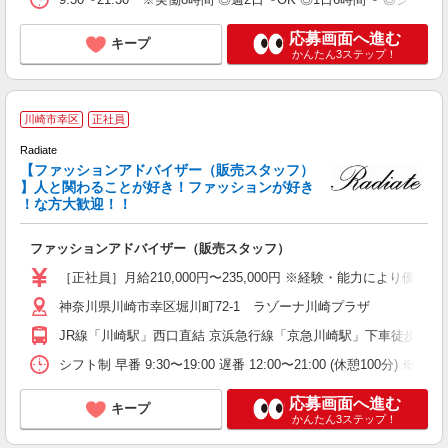
応募画面へ進む
キープ
かんたん3ステップ！
川崎市幸区
正社員
Radiate
【ファッションアドバイザー（販売スタッフ）
を
】人と関わることが好き！ファッションが好き
未
！な方大歓迎！！
型
族
ファッションアドバイザー（販売スタッフ）
［正社員］月給210,000円〜235,000円 ※経験・能力により優遇
神奈川県川崎市幸区堀川町72-1 ラゾーナ川崎プラザ
JR線「川崎駅」西口直結 京浜急行線「京急川崎駅」下車徒歩7分
シフト制 早番 9:30〜19:00 遅番 12:00〜21:00 (休憩100分) ※実
応募画面へ進む
キープ
かんたん3ステップ！