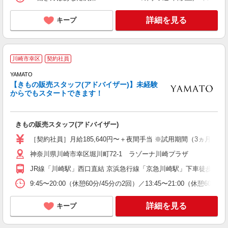
詳細を見る
キープ
川崎市幸区
契約社員
YAMATO
【きもの販売スタッフ(アドバイザー)】未経験
からでもスタートできます！
事
朝
きもの販売スタッフ(アドバイザー)
［契約社員］月給185,640円〜＋夜間手当 ※試用期間（3ヵ月間
神奈川県川崎市幸区堀川町72-1 ラゾーナ川崎プラザ
JR線「川崎駅」西口直結 京浜急行線「京急川崎駅」下車徒歩7分
9:45〜20:00（休憩60分/45分の2回）／13:45〜21:00（休憩60
詳細を見る
キープ