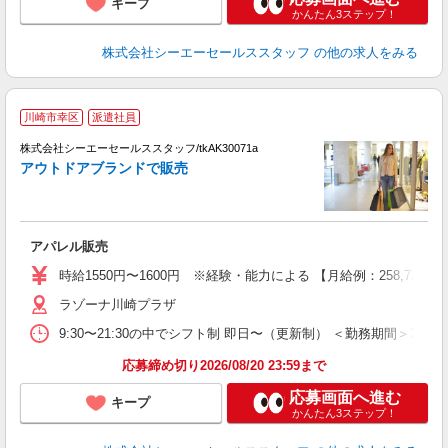
キープ
かんたん3ステップ！
株式会社シーエーセールススタッフ
の他の求人をみる
川崎市幸区
派遣社員
販
高
株式会社シーエーセールススタッフ/tkAK30071a
アウトドアブランドで販売
アパレル販売
時給1550円〜1600円 ※経験・能力による 【月給例：258,72
ラゾーナ川崎プラザ
9:30〜21:30の中でシフト制 即日〜（更新制） ＜勤務期間＞3ヵ月
応募締め切り2026/08/20 23:59まで
応募画面へ進む
キープ
かんたん3ステップ！