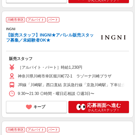
川崎市幸区
アルバイト
パート
未
INGNI
交
【販売スタッフ】INGNI★アパレル販売スタッ
フ募集／未経験者OK★
販売スタッフ
［アルバイト・パート］時給1,230円
神奈川県川崎市幸区堀川町72-1 ラゾーナ川崎プラザ
JR線「川崎駅」西口直結 京浜急行線「京急川崎駅」下車徒歩7分
9:30〜21:30 ◎時間・曜日応相談 ◎週3日〜
応募画面へ進む
キープ
かんたん3ステップ！
川崎市幸区
アルバイト
パート