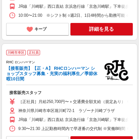
JR線「川崎駅」西口直結 京浜急行線「京急川崎駅」下車徒歩7分
10:00〜21:00 ※シフト制 ○週2日、1日4時間から勤務可
詳細を見る
キープ
＜
川崎市幸区
正社員
RHC ロンハーマン
【接客販売】【正・A】 RHCロンハーマン シ
ョップスタッフ募集・充実の福利厚生／季節休
暇10日間
得
ル
接客販売スタッフ
学
［正社員］月給250,700円〜＋交通費全額支給（規定あり） 
神奈川県川崎市幸区堀川町72-1 ラゾーナ川崎プラザ
JR線「川崎駅」西口直結 京浜急行線「京急川崎駅」下車徒歩7分
9:30〜21:30 上記勤務時間内で早遅番の交代制 ※実働8時間 ※休憩9