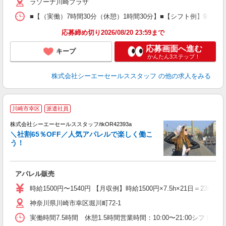
ラゾーナ川崎プラザ
■【（実働）7時間30分（休憩）1時間30分】■【シフト例】9：30〜18：
応募締め切り2026/08/20 23:59まで
応募画面へ進む
キープ
かんたん3ステップ！
株式会社シーエーセールススタッフ
の他の求人をみる
川崎市幸区
派遣社員
未
株式会社シーエーセールススタッフ/tkOR42393a
＼社割65％OFF／人気アパレルで楽しく働こ
う！
アパレル販売
時給1500円〜1540円 【月収例】時給1500円×7.5h×21日＝2
神奈川県川崎市幸区堀川町72-1
実働時間7.5時間 休憩1.5時間営業時間：10:00〜21:00シフト例：