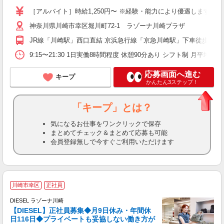
［アルバイト］時給1,250円〜 ※経験・能力により優遇します。 ※
神奈川県川崎市幸区堀川町72-1 ラゾーナ川崎プラザ
JR線「川崎駅」西口直結 京浜急行線「京急川崎駅」下車徒歩7分
9:15〜21:30 1日実働8時間程度 休憩90分あり シフト制 月平
応募画面へ進む
キープ
かんたん3ステップ！
「キープ」とは？
気になるお仕事をワンクリックで保存
まとめてチェック＆まとめて応募も可能
会員登録無しで今すぐご利用いただけます
川崎市幸区
正社員
DIESEL ラゾーナ川崎
【DIESEL】正社員募集◆月9日休み・年間休
日116日◆プライベートも妥協しない働き方が