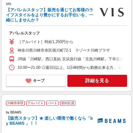
VIS
笑
【アパレルスタッフ】販売を通じてお客様のラ
昇
イフスタイルをより豊かにするお手伝いを、一
K
緒にしませんか？
通
アパレルスタッフ
［アルバイト］時給1,250円から
神奈川県川崎市幸区堀川町72-1 ラゾーナ川崎プラザ
JR線「川崎駅」西口直結 京浜急行線「京急川崎駅」下車徒歩7分
10:00〜21:00 ◎週3日以上。1日4時間から勤務出来る方。
詳細を見る
キープ
川崎市幸区
アルバイト
パート
契約社員
by BEAMS
未
【販売スタッフ】★ 楽しい環境で働くなら「b
y BEAMS 」！！
朝
費