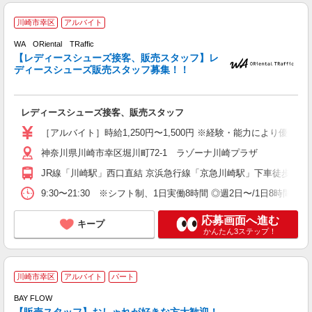
川崎市幸区
アルバイト
WA ORiental TRaffic
【レディースシューズ接客、販売スタッフ】レ
ディースシューズ販売スタッフ募集！！
レディースシューズ接客、販売スタッフ
フ
未
［アルバイト］時給1,250円〜1,500円 ※経験・能力により優遇し
交
神奈川県川崎市幸区堀川町72-1 ラゾーナ川崎プラザ
JR線「川崎駅」西口直結 京浜急行線「京急川崎駅」下車徒歩7分
9:30〜21:30 ※シフト制、1日実働8時間 ◎週2日〜/1日8時間
応募画面へ進む
キープ
かんたん3ステップ！
フ
川崎市幸区
アルバイト
パート
BAY FLOW
由
【販売スタッフ】おしゃれが好きな方大歓迎！