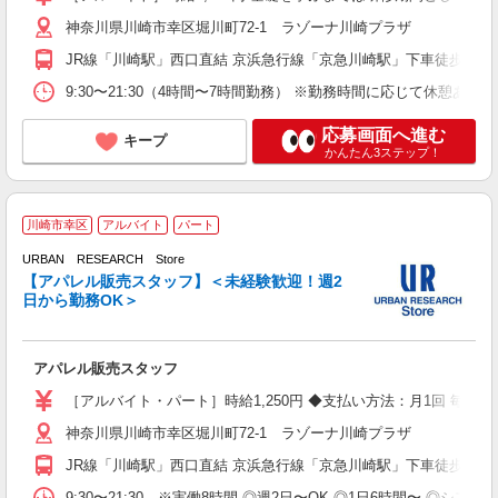
神奈川県川崎市幸区堀川町72-1 ラゾーナ川崎プラザ
JR線「川崎駅」西口直結 京浜急行線「京急川崎駅」下車徒歩7分
9:30〜21:30（4時間〜7時間勤務） ※勤務時間に応じて休憩あり
応募画面へ進む
キープ
かんたん3ステップ！
川崎市幸区
アルバイト
パート
N
ー
URBAN RESEARCH Store
【アパレル販売スタッフ】＜未経験歓迎！週2
日から勤務OK＞
き
アパレル販売スタッフ
経
る
［アルバイト・パート］時給1,250円 ◆支払い方法：月1回 毎月
り
神奈川県川崎市幸区堀川町72-1 ラゾーナ川崎プラザ
JR線「川崎駅」西口直結 京浜急行線「京急川崎駅」下車徒歩7分
9:30〜21:30 ※実働8時間 ◎週2日〜OK ◎1日6時間〜 