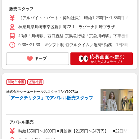
販売スタッフ
［アルバイト・パート・契約社員］ 時給1,230円〜1,350円 ※
神奈川県川崎市幸区堀川町72-1 ラゾーナ川崎プラザ
JR線「川崎駅」西口直結 京浜急行線「京急川崎駅」下車徒歩7分
9:30〜21:30 ※シフト制 ◎フルタイム／週5日勤務、1日8
応募画面へ進む
キープ
かんたん3ステップ！
【
川崎市幸区
派遣社員
未
株式会社シーエーセールススタッフ/tkY30071a
「アークテリクス」でアパレル販売スタッフ
アパレル販売
時給1550円〜1600円 ■月給例【21万円〜24万円】 ■22日間勤