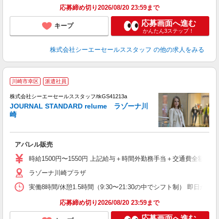
応募締め切り2026/08/20 23:59まで
応募画面へ進む
キープ
かんたん3ステップ！
株式会社シーエーセールススタッフ
の他の求人をみる
J
川崎市幸区
派遣社員
未
株式会社シーエーセールススタッフ/tkGS41213a
JOURNAL STANDARD relume ラゾーナ川
崎
アパレル販売
時給1500円〜1550円 上記給与＋時間外勤務手当＋交通費全額
ラゾーナ川崎プラザ
実働8時間/休憩1.5時間（9:30〜21:30の中でシフト制） 即日
応募締め切り2026/08/20 23:59まで
応募画面へ進む