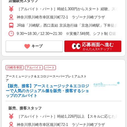
店舗販売スタッフ
［アルバイト・パート］時給1,300円からスタート 経験、スキルに
神奈川県川崎市幸区堀川町72-1 ラゾーナ川崎プラザ
JR線「川崎駅」西口直結 京浜急行線「京急川崎駅」下車徒歩7分
9:30〜18:30／12:30〜21:30 ※実働7.5時間、シフト制 
応募画面へ進む
キープ
かんたん3ステップ！
川崎市幸区
アルバイト
パート
す
アースミュージック＆エコロジースーパープレミアムスト
ア
【販売、接客】アースミュージック＆エコロジ
た
ーで人気のカジュアル服を販売・接客するショ
ップのアルバイト
昇
K
養
販売、接客スタッフ
あ
［アルバイト・パート］時給1,226円以上 【スキルに応じた昇給
神奈川県川崎市幸区堀川町72-1 ラゾーナ川崎プラザ