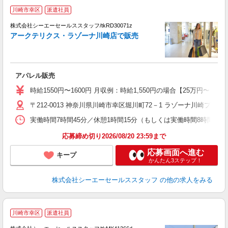
川崎市幸区
派遣社員
高
株式会社シーエーセールススタッフ/tkRD30071z
アークテリクス・ラゾーナ川崎店で販売
アパレル販売
時給1550円〜1600円 月収例：時給1,550円の場合【25万円〜】 
〒212-0013 神奈川県川崎市幸区堀川町72－1 ラゾーナ川崎プラザ 
実働時間7時間45分／休憩1時間15分（もしくは実働時間8時間／休憩1
応募締め切り2026/08/20 23:59まで
応募画面へ進む
キープ
かんたん3ステップ！
株式会社シーエーセールススタッフ
の他の求人をみる
J
川崎市幸区
派遣社員
未