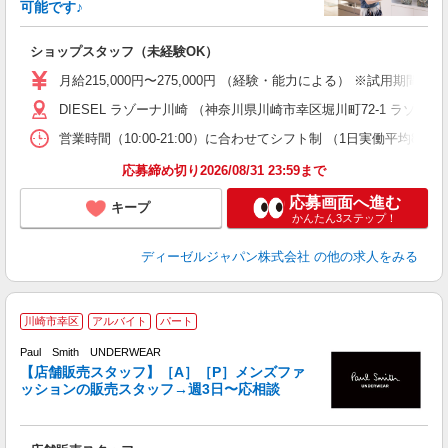
可能です♪
イ
ショップスタッフ（未経験OK）
入
第
月給215,000円〜275,000円 （経験・能力による） ※試用期間
る
DIESEL ラゾーナ川崎 （神奈川県川崎市幸区堀川町72-1 ラゾ
り
業
営業時間（10:00-21:00）に合わせてシフト制 （1日実働平均8ｈ、
応募締め切り2026/08/31 23:59まで
取
応募画面へ進む
キープ
かんたん3ステップ！
ディーゼルジャパン株式会社
の他の求人をみる
川崎市幸区
アルバイト
パート
Paul Smith UNDERWEAR
未
【店舗販売スタッフ】［A］［P］メンズファ
K
ッションの販売スタッフ→週3日〜応相談
養
り