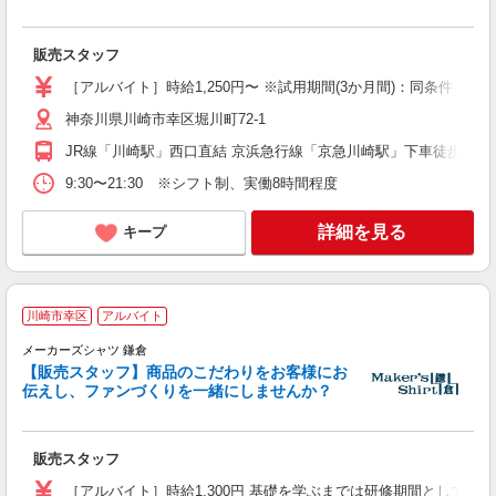
販売スタッフ
［アルバイト］時給1,250円〜 ※試用期間(3か月間)：同条件
神奈川県川崎市幸区堀川町72-1
JR線「川崎駅」西口直結 京浜急行線「京急川崎駅」下車徒歩7分
9:30〜21:30 ※シフト制、実働8時間程度
詳細を見る
キープ
川崎市幸区
アルバイト
メーカーズシャツ 鎌倉
【販売スタッフ】商品のこだわりをお客様にお
伝えし、ファンづくりを一緒にしませんか？
学
未
～
販売スタッフ
チ
［アルバイト］時給1,300円 基礎を学ぶまでは研修期間として時給