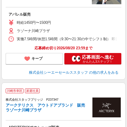
アパレル販売
時給1450円〜1500円
ラゾーナ川崎プラザ
実働7.5時間/休憩1.5時間（9:30〜21:30の中でシフト制） 即
応募締め切り2026/08/20 23:59まで
応募画面へ進む
キープ
かんたん3ステップ！
株式会社シーエーセールススタッフ
の他の求人をみる
川崎市幸区
派遣社員
株式会社スタッフブリッジ P237347
アークテリクス アウトドアブランド 販売
ラゾーナ川崎プラザ
を
ボ