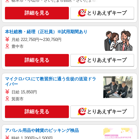
栃木市・小山市・さいたま市西区・さいたま市岩槻区・久喜市・蓮田
詳細を見る
とりあえずキープ
本社総務・経理（正社員）※試用期間あり
月給 222,750円〜230,750円
豊中市
詳細を見る
とりあえずキープ
マイクロバスにて教習所に通う生徒の送迎ドラ
イバー
日給 15,850円
箕面市
詳細を見る
とりあえずキープ
アパレル用品や雑貨のピッキング検品
時給 1,200円〜1,500円