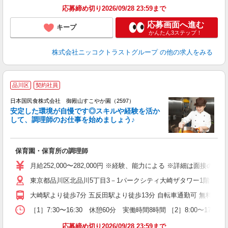
応募締め切り2026/09/28 23:59まで
応募画面へ進む
キープ
かんたん3ステップ！
株式会社ニッコクトラストグループ
の他の求人をみる
品川区
契約社員
日本国民食株式会社 御殿山すこやか園（2597）
安定した環境が自慢です◎スキルや経験を活か
して、調理師のお仕事を始めましょう♪
笑
保育園・保育所の調理師
月給252,000〜282,000円 ※経験、能力による ※詳細は面
東京都品川区北品川5丁目3－1パークシティ大崎ザタワー1階
大崎駅より徒歩7分 五反田駅より徒歩13分 自転車通勤可 無料駐輪
［1］7:30〜16:30 休憩60分 実働時間8時間 ［2］8:00〜
応募締め切り2026/09/28 23:59まで