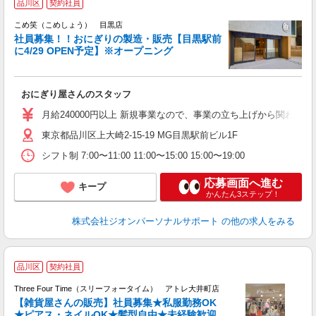
品川区
契約社員
こめ笑（こめしょう） 目黒店
社員募集！！おにぎりの製造・販売【目黒駅前
に4/29 OPEN予定】※オープニング
おにぎり屋さんのスタッフ
月給240000円以上 新規事業なので、事業の立ち上げから関われ
東京都品川区上大崎2-15-19 MG目黒駅前ビル1F
シフト制 7:00〜11:00 11:00〜15:00 15:00〜19:00
応募画面へ進む
キープ
かんたん3ステップ！
株式会社ジオンパーソナルサポート
の他の求人をみる
品川区
契約社員
Three Four Time（スリーフォータイム） アトレ大井町店
【雑貨屋さんの販売】社員募集★私服勤務OK
力
★ピアス・ネイルOK★髪型自由★未経験歓迎