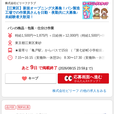
株式会社ビリーフクラブ
堂
【江東区】新規オープニング大募集！パン製造
働
工場での作業員さんを日勤・夜勤共に大募集♪
軽
未経験者大歓迎！
入
た
パンの検品・包装・仕分け作業
第
ブ
時給1,500円〜1,875円 ＜日給例＞12,000円（時給1,500円×8H）
収
東京都江東区東砂
型
め
★最寄り「亀戸駅」からバスで15分 （『第七砂町小学校前』より
7:15〜16:15（実働8h・休憩1h） 8:30〜17:30（実働8h・休憩
9
あと
日
で掲載終了
(2026/08/15 23:59まで)
応募画面へ進む
キープ
かんたん3ステップ！
株式会社ビリーフ
の他の求人をみる
品川区
契約社員