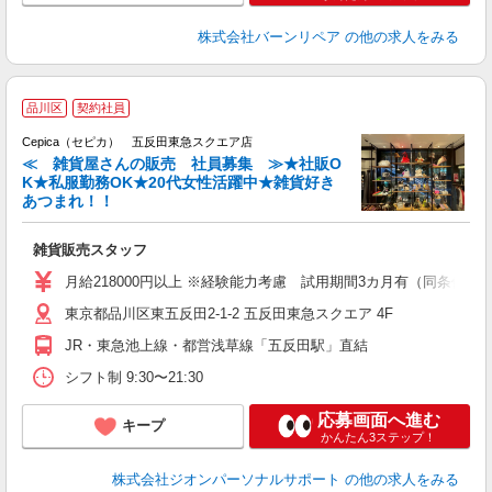
株式会社バーンリペア
の他の求人をみる
品川区
契約社員
Cepica（セピカ） 五反田東急スクエア店
≪ 雑貨屋さんの販売 社員募集 ≫★社販O
す
K★私服勤務OK★20代女性活躍中★雑貨好き
あつまれ！！
雑貨販売スタッフ
月給218000円以上 ※経験能力考慮 試用期間3カ月有（同条件
東京都品川区東五反田2-1-2 五反田東急スクエア 4F
JR・東急池上線・都営浅草線「五反田駅」直結
シフト制 9:30〜21:30
応募画面へ進む
キープ
かんたん3ステップ！
株式会社ジオンパーソナルサポート
の他の求人をみる