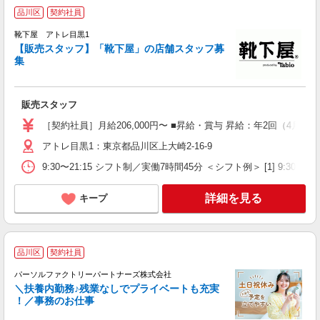
品川区
契約社員
靴下屋 アトレ目黒1
【販売スタッフ】「靴下屋」の店舗スタッフ募
か
集
未
昇
駅
販売スタッフ
あ
［契約社員］月給206,000円〜 ■昇給・賞与 昇給：年2回（4月・1
アトレ目黒1：東京都品川区上大崎2-16-9
9:30〜21:15 シフト制／実働7時間45分 ＜シフト例＞ [1] 9:30〜
詳細を見る
キープ
品川区
契約社員
パーソルファクトリーパートナーズ株式会社
＼扶養内勤務♪残業なしでプライベートも充実
！／事務のお仕事