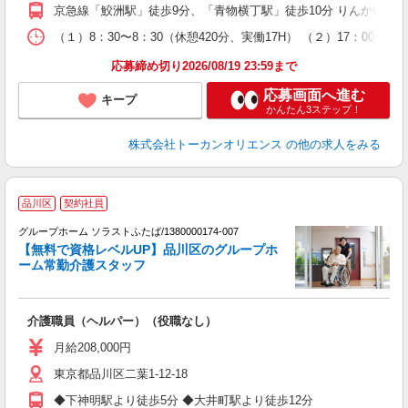
京急線「鮫洲駅」徒歩9分、「青物横丁駅」徒歩10分 りんかい線
（１）8：30〜8：30（休憩420分、実働17H） （２）17：00〜
応募締め切り2026/08/19 23:59まで
応募画面へ進む
キープ
かんたん3ステップ！
株式会社トーカンオリエンス
の他の求人をみる
品川区
契約社員
グループホーム ソラストふたば/1380000174-007
【無料で資格レベルUP】品川区のグループホ
ーム常勤介護スタッフ
ア
介護職員（ヘルパー）（役職なし）
未
月給208,000円
東京都品川区二葉1-12-18
◆下神明駅より徒歩5分 ◆大井町駅より徒歩12分