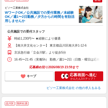
ビソー工業株式会社
1
WワークOK／公共施設での受付業務／未経験
OK／週1〜2日勤務／夕方からの時間を有効活
用しませんか
良
入
公共施設での受付スタッフ
歓
K
時給1,230円〜 ★経験により優遇
～
曜
【南大井文化センター】 東京都品川区南大井1-12-6
機
京浜急行線「立会川駅」より徒歩5分
保
16:45〜21:45（実働5h） 勤務／週1〜2日（日数・曜日は
応募締め切り2026/08/19 23:59まで
応募画面へ進む
キープ
かんたん3ステップ！
ビソー工業株式会社
の他の求人をみる
品川区
契約社員