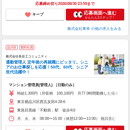
応募締め切り2026/08/30 23:59まで
応募画面へ進む
キープ
かんたん3ステップ！
株式会社東幸
の他の求人をみる
品川区
契約社員
株式会社長谷工コミュニティ
通勤管理人 定年後の再就職にピッタリ。シニ
アのお仕事探しを応援！50代、60代、シニア
世代活躍中！
多
マンション管理員(管理人) ［日勤のみ］
入
活
時給1,300円（月収例 100,100円 月77.0時間勤務した場合）
り
東京都品川区西五反田4-28-6
東急目黒線「不動前」駅 徒歩4分
月、火、水 08:00〜15:00（休憩12:00〜13:00） 祝日含む
応募画面へ進む