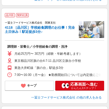
品川区
契約社員
一冨士フードサービス株式会社 関東支社
4118 ［品川区］学校給食調理のお仕事！完全
土日休み！駅近徒歩3分♪
登
調理師・栄養士／小学校給食の調理・洗浄
未
K
月給25万円〜 30万円（経験・年齢考慮します）
東京都品川区旗の台4-7-11 品川区立旗台小学校
東急大井町線「旗の台」駅徒歩3分
7:00〜16:00（月〜金） ★勤務開始日については内定後にご連
応募画面へ進む
キープ
かんたん3ステップ！
一冨士フードサービス株式会社
の他の求人をみる