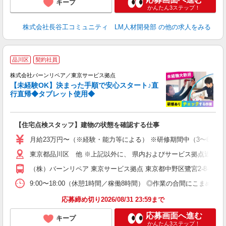
キープ
かんたん3ステップ！
株式会社長谷工コミュニティ LM人材開発部
の他の求人をみる
＼
品川区
契約社員
＼
株式会社バーンリペア／東京サービス拠点
り
【未経験OK】決まった手順で安心スタート♪直
未
行直帰◆タブレット使用◆
【住宅点検スタッフ】建物の状態を確認する仕事
月給23万円〜（※経験・能力等による） ※研修期間中（3〜6ヶ月
東京都品川区 他 ※上記以外に、 県内およびサービス拠点近郊での
（株）バーンリペア 東京サービス拠点 東京都中野区鷺宮2-8-1
9:00〜18:00（休憩1時間／稼働8時間） ◎作業の合間にこまめ
応募締め切り2026/08/31 23:59まで
応募画面へ進む
キープ
かんたん3ステップ！