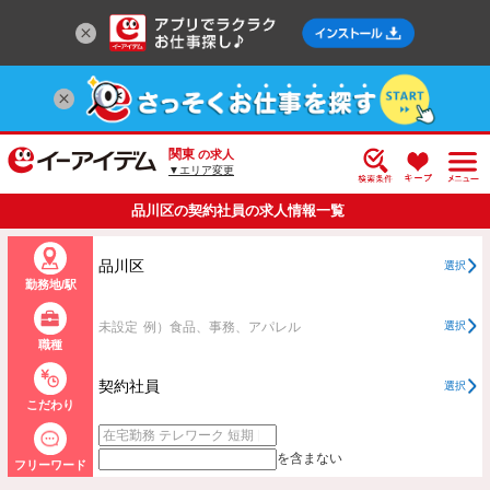
関東
の求人
▼エリア変更
品川区の契約社員の求人情報一覧
品川区
選択
勤務地/駅
未設定
例）食品、事務、アパレル
選択
職種
契約社員
選択
こだわり
を含まない
フリーワード