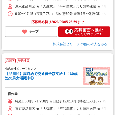
払
東京都品川区 ★「大森駅」「平和島駅」より無料送迎 ★「平和島
型
ッ
9:00〜17:45（実働7.75h） ◎休憩60分 ※週4日〜勤務OK・シフ
満
応募締め切り2026/09/05 23:59まで
応募画面へ進む
キープ
かんたん3ステップ！
株式会社ビリーフ
の他の求人をみる
品川区
契約社員
株式会社ビリーフセレブ
も
【品川区】高時給で交通費全額支給！！60歳
迄の男女活躍中◎
気
入
た
軽作業
第
ブ
時給1,550円〜1,938円 ☆日給例12,013円（時給1,550円×7.75h
払
東京都品川区 ★「大森駅」「平和島駅」より無料送迎 ★「平和島
型
ッ