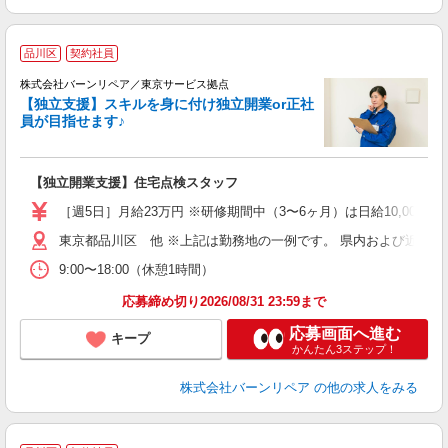
品川区
契約社員
株式会社バーンリペア／東京サービス拠点
【独立支援】スキルを身に付け独立開業or正社
員が目指せます♪
＜
【独立開業支援】住宅点検スタッフ
未
［週5日］月給23万円 ※研修期間中（3〜6ヶ月）は日給10,000円
東京都品川区 他 ※上記は勤務地の一例です。 県内および近隣
9:00〜18:00（休憩1時間）
応募締め切り2026/08/31 23:59まで
応募画面へ進む
キープ
かんたん3ステップ！
株式会社バーンリペア
の他の求人をみる