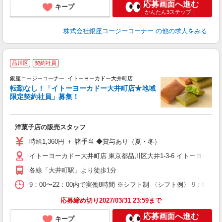
応募画面へ進む
キープ
かんたん3ステップ！
株式会社銀座コージーコーナー
の他の求人をみる
品川区
契約社員
銀座コージーコーナー_イトーヨーカドー大井町店
転勤なし！「イトーヨーカドー大井町店★地域
限定契約社員」募集！
感
洋菓子店の販売スタッフ
時給1,360円 ＋ 諸手当 ◆賞与あり（夏・冬）
イトーヨーカドー大井町店 東京都品川区大井1-3-6 イトーヨーカド
各線「大井町駅」より徒歩1分
9：00〜22：00内で実働8時間 ※シフト制 〈シフト例〉 9：0
応募締め切り2027/03/31 23:59まで
応募画面へ進む
キープ