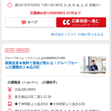
週5日/月平均20日 7:00〜20:30/月,火,水,木,金,土,日 実働8時間
応募締め切り2026/08/21 23:59まで
応募画面へ進む
キープ
かんたん3ステップ！
株式会社ソラスト
の他の求人をみる
【
品川区
契約社員
グループホーム ソラストふたば/1380000174-009
就業促進★無料で資格が取れる！グループホー
た
ム介護職求人★品川区
て
介護職員（ヘルパー）（介護助手）
未
月給208,000円
東京都品川区二葉1-12-18
◆下神明駅より徒歩5分 ◆大井町駅より徒歩12分