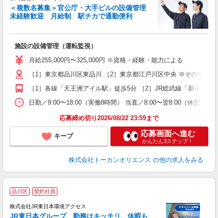
＜複数名募集＞官公庁・大手ビルの設備管理
未経験歓迎 月給制 駅チカで通勤便利
る
施設の設備管理（運転監視）
未
ア
月給255,000円〜325,000円 ※資格・経験・能力による
方
［1］東京都品川区東品川 ［2］東京都江戸川区中央 ※その他都
支
［1］各線「天王洲アイル駅」徒歩5分 ［2］JR総武線「新小岩駅
日勤／9:00〜18:00（実働8時間） 当直／8:00〜翌8:00（休憩
応募締め切り2026/08/22 23:59まで
応募画面へ進む
キープ
かんたん3ステップ！
株式会社トーカンオリエンス
の他の求人をみる
■
品川区
契約社員
株式会社JR東日本環境アクセス
平
JR東日本グループ 勤務はキッチリ、休暇も