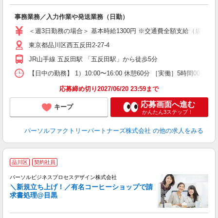
い
事務業務／入力作業や発送業務（日勤）
新
不
＜週3日勤務の場合＞ 基本時給1300円 ※交通費全額支給（規定あり
給
東京都品川区西五反田2-27-4
JR山手線 五反田駅 「五反田駅」から徒歩5分
【日中の勤務】 1）10:00〜16:00 休憩60分 ［実働］5時間00分
応募締め切り2027/06/20 23:59まで
応募画面へ進む
キープ
かんたん3ステップ！
パーソルファクトリーパートナーズ株式会社
の他の求人をみる
品川区
契約社員
務
パーソルビジネスプロセスデザイン株式会社
＼新規立ち上げ！／有名コーヒーショップで請
ヒ
求書処理@目黒
入
は