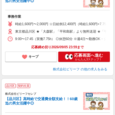
迄の男女活躍中◎
気
入
た
事務作業
第
ブ
時給1,600円〜2,000円 ☆日給例12,400円（時給1,600円×7.75h
払
東京都品川区 ★「大森駅」「平和島駅」より無料送迎 ★「平和島
型
ッ
9:00〜17:45（実働7.75h） ◎休憩60分 ※週4日〜勤務OK・シフ
満
応募締め切り2026/09/05 23:59まで
応募画面へ進む
キープ
かんたん3ステップ！
株式会社ビリーフ
の他の求人をみる
品川区
契約社員
株式会社ビリーフセレブ
い
【品川区】高時給で交通費全額支給！！60歳
迄の男女活躍中◎
は
入