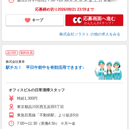
週5日/月平均20日 7:00〜20:30/月,火,水,木,金,土,日 実働8時間
応募締め切り2026/08/21 23:59まで
応募画面へ進む
キープ
かんたん3ステップ！
株式会社ソラスト
の他の求人をみる
品川区
契約社員
株式会社東幸
女
駅チカ！ 平日午前中を有効活用できます♪
シ
オフィスビルの日常清掃スタッフ
時給1,300円
東京都品川区西五反田5丁目
東急目黒線「不動前駅」より徒歩5分
7:00〜11:30（実働4.5h） ※月〜金