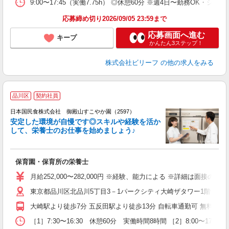
9:00〜17:45（実働7.75h） ◎休憩60分 ※週4日〜勤務OK・シフ
満
応募締め切り2026/09/05 23:59まで
応募画面へ進む
キープ
かんたん3ステップ！
株式会社ビリーフ
の他の求人をみる
品川区
契約社員
日本国民食株式会社 御殿山すこやか園（2597）
安定した環境が自慢です◎スキルや経験を活か
して、栄養士のお仕事を始めましょう♪
笑
保育園・保育所の栄養士
月給252,000〜282,000円 ※経験、能力による ※詳細は面
東京都品川区北品川5丁目3－1パークシティ大崎ザタワー1階
大崎駅より徒歩7分 五反田駅より徒歩13分 自転車通勤可 無料駐輪
［1］7:30〜16:30 休憩60分 実働時間8時間 ［2］8:00〜1