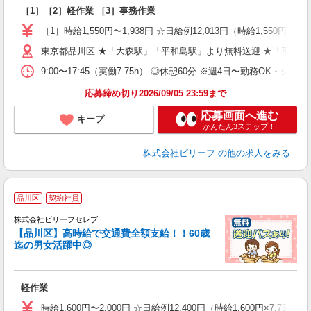
た
［1］［2］軽作業 ［3］事務作業
第
ブ
［1］時給1,550円〜1,938円 ☆日給例12,013円（時給1,550円×7.7
払
東京都品川区 ★「大森駅」「平和島駅」より無料送迎 ★「平和島
型
ッ
9:00〜17:45（実働7.75h） ◎休憩60分 ※週4日〜勤務OK・シフ
満
応募締め切り2026/09/05 23:59まで
応募画面へ進む
キープ
かんたん3ステップ！
株式会社ビリーフ
の他の求人をみる
品川区
契約社員
株式会社ビリーフセレブ
も
【品川区】高時給で交通費全額支給！！60歳
迄の男女活躍中◎
気
入
た
軽作業
第
ブ
時給1,600円〜2,000円 ☆日給例12,400円（時給1,600円×7.75h