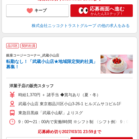
応募画面へ進む
キープ
かんたん3ステップ！
株式会社ニッコクトラストグループ
の他の求人をみる
品川区
契約社員
銀座コージーコーナー_武蔵小山店
転勤なし！「武蔵小山店★地域限定契約社員」
募集！
感
洋菓子店の販売スタッフ
時給1,370円 ＋ 諸手当 ◆賞与あり（夏・冬）
武蔵小山店 東京都品川区小山3-26-1 ヒルズムサコビル1F
東急目黒線「武蔵小山駅」よりスグ
9：00〜21：00内で実働8時間 ※シフト制 〈シフト例〉 9：0
応募締め切り2027/03/31 23:59まで