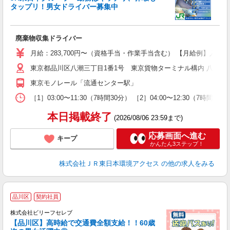
タップリ！男女ドライバー募集中
や
廃棄物収集ドライバー
未
選
月給：283,700円〜（資格手当・作業手当含む） 【月給例】入社半年後
東京都品川区八潮三丁目1番1号 東京貨物ターミナル構内 八潮事
東京モノレール「流通センター駅」
［1］03:00〜11:30（7時間30分） ［2］04:00〜12:30（7時間30分
本日掲載終了
(2026/08/06 23:59まで)
応募画面へ進む
キープ
かんたん3ステップ！
株式会社ＪＲ東日本環境アクセス
の他の求人をみる
品川区
契約社員
株式会社ビリーフセレブ
も
【品川区】高時給で交通費全額支給！！60歳