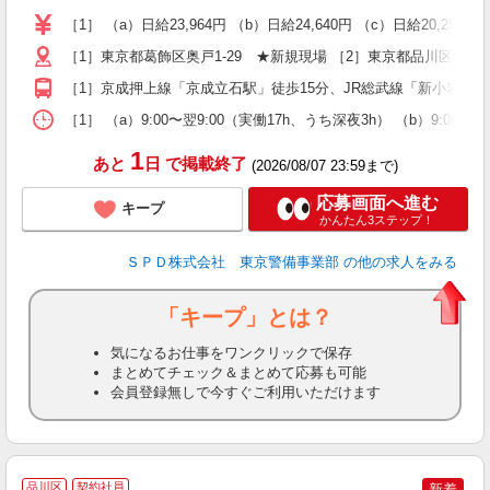
不
［1］ （a）日給23,964円 （b）日給24,640円 （c）日給20,253円 
代
［1］東京都葛飾区奥戸1-29 ★新規現場 ［2］東京都品川区東品川4
シ
研
［1］京成押上線「京成立石駅」徒歩15分、JR総武線「新小岩駅」
［1］ （a）9:00〜翌9:00（実働17h、うち深夜3h） （b）9:00
1
あと
日
で掲載終了
(2026/08/07 23:59まで)
応募画面へ進む
キープ
かんたん3ステップ！
ＳＰＤ株式会社 東京警備事業部
の他の求人をみる
「キープ」とは？
気になるお仕事をワンクリックで保存
まとめてチェック＆まとめて応募も可能
会員登録無しで今すぐご利用いただけます
品川区
契約社員
新着