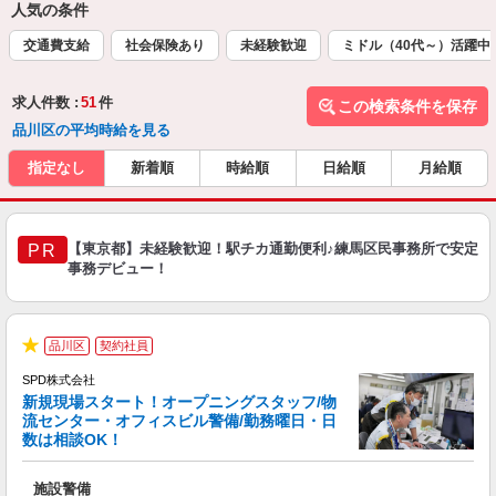
人気の条件
交通費支給
社会保険あり
未経験歓迎
ミドル（40代～）活躍中
求人件数 :
51
件
この検索条件を保存
品川区の平均時給を見る
指定なし
新着順
時給順
日給順
月給順
【東京都】未経験歓迎！駅チカ通勤便利♪練馬区民事務所で安定
PR
事務デビュー！
品川区
契約社員
プ
★
SPD株式会社
新規現場スタート！オープニングスタッフ/物
流センター・オフィスビル警備/勤務曜日・日
数は相談OK！
支
め
施設警備
入