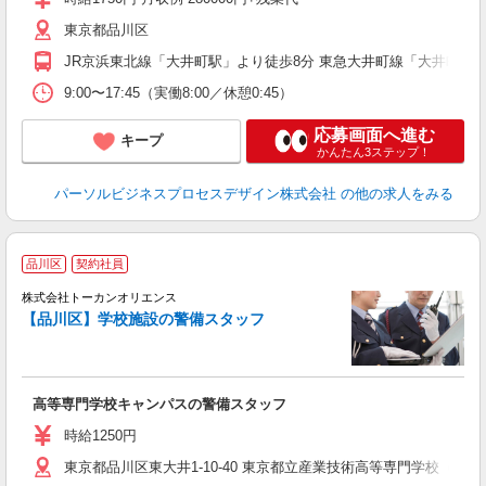
録
東京都品川区
JR京浜東北線「大井町駅」より徒歩8分 東急大井町線「大井町駅
9:00〜17:45（実働8:00／休憩0:45）
応募画面へ進む
キープ
かんたん3ステップ！
パーソルビジネスプロセスデザイン株式会社
の他の求人をみる
品川区
契約社員
株式会社トーカンオリエンス
で
【品川区】学校施設の警備スタッフ
高等専門学校キャンパスの警備スタッフ
時給1250円
東京都品川区東大井1-10-40 東京都立産業技術高等専門学校（品