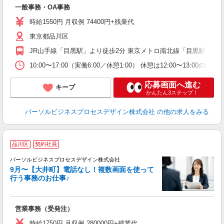
学
一般事務・OA事務
活
K
時給1550円 月収例 74400円+残業代
グ
東京都品川区
転
援
JR山手線「目黒駅」より徒歩2分 東京メトロ南北線「目黒駅」より
10:00〜17:00（実働6:00／休憩1:00） 休憩は12:00〜13:00の固定
応募画面へ進む
キープ
かんたん3ステップ！
パーソルビジネスプロセスデザイン株式会社
の他の求人をみる
品川区
契約社員
パーソルビジネスプロセスデザイン株式会社
や
9月〜【大井町】電話なし！複数画面を使って
入
行う事務のお仕事♪
は
ブ
全
営業事務（受発注）
イ
業
時給1750円 月収例 280000円+残業代