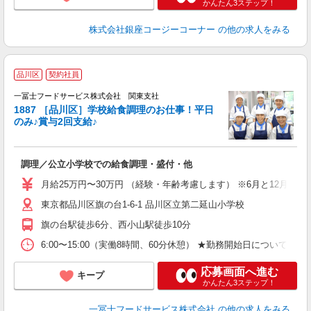
かんたん3ステップ！
株式会社銀座コージーコーナー
の他の求人をみる
品川区
契約社員
一冨士フードサービス株式会社 関東支社
1887 ［品川区］学校給食調理のお仕事！平日
のみ♪賞与2回支給♪
を
社
シ
調理／公立小学校での給食調理・盛付・他
即
夫
月給25万円〜30万円 （経験・年齢考慮します） ※6月と12月に
中
東京都品川区旗の台1-6-1 品川区立第二延山小学校
旗の台駅徒歩6分、西小山駅徒歩10分
6:00〜15:00（実働8時間、60分休憩） ★勤務開始日について
応募画面へ進む
キープ
かんたん3ステップ！
一冨士フードサービス株式会社
の他の求人をみる