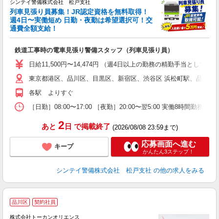
シンテイ警備株式会社 松戸支社
列車見張り員募集！JR認定資格を無料取得！
収
週4日〜実働短め 日勤・夜勤は希望選択可！交
通費全額支給！
て
即
鉄道工事時の電車見張り警備スタッフ（列車見張り員）
～
い
日給11,500円〜14,474円 （週4日以上の勤務の精勤手当として日給
東京都港区、品川区、目黒区、新宿区、渋谷区 浜松町駅、品川駅
な
各駅 よりすぐ
［日勤］08:00〜17:00 ［夜勤］20:00〜翌5:00 実働8
2
あと
日
で掲載終了
(2026/08/08 23:59まで)
応募画面へ進む
キープ
かんたん3ステップ！
シンテイ警備株式会社 松戸支社
の他の求人をみる
品川区
契約社員
株式会社トーカンオリエンス