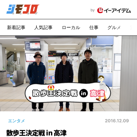
by
新着記事
人気記事
ローカル
仕事
グルメ
漫
エンタメ
2016.12.09
散歩王決定戦 in 高津