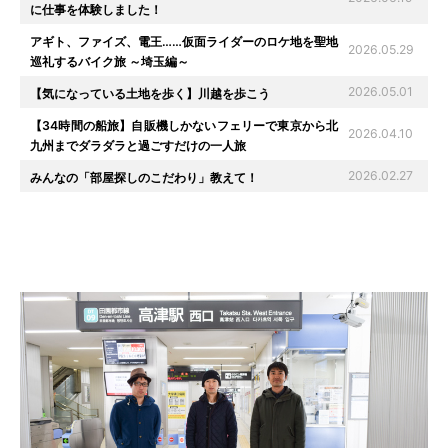
に仕事を体験しました！
アギト、ファイズ、電王……仮面ライダーのロケ地を聖地
2026.05.29
巡礼するバイク旅 ～埼玉編～
2026.05.01
【気になっている土地を歩く】川越を歩こう
【34時間の船旅】自販機しかないフェリーで東京から北
2026.04.10
九州までダラダラと過ごすだけの一人旅
2026.02.27
みんなの「部屋探しのこだわり」教えて！