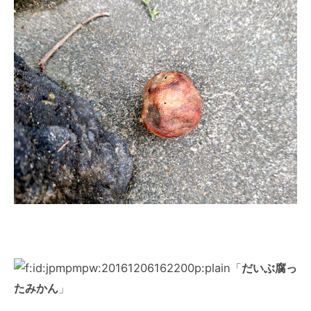
「
だいぶ腐っ
たみかん
」