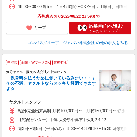
18:00〜00:00 週5日、1日4.5時間〜OK 休日：土曜日、日曜日
応募締め切り2026/08/22 23:59まで
応募画面へ進む
キープ
かんたん3ステップ！
コンパスグループ・ジャパン株式会社
の他の求人をみる
中津市
副業・WワークOK
業務委託
大分ヤクルト販売株式会社／中津センター
「保育料を払うために働いているみたい・・」
その不満、ヤクルトならスッキリ解消できます
よ☆
し
未
ヤクルトスタッフ
ア
業
報酬/完全出来高制 月収100,000円〜、月収150,000円〜
副
【宅配センター】中津 大分県中津市中央町2-4-42
週3日〜週5日（平日のみ） 9:00〜14:30/8:30〜15:30 研修期間：