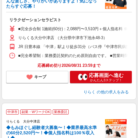
んな楽しさ、やりがいがありますよ！気になっ
ー
たらすぐ応募！
る
リラクゼーションセラピスト
入
た
■完全歩合制 1施術(60分)：2,088円〜3,510円＋個人指名料 ※
主
りらくる大分中津店 （大分県中津市下池永48-3）
躍
額
JR 日豊本線 「中津」駅より徒歩31分（バス停『中津市民病院入
間
ス
■完全希望制：業務委託契約のため原則自由です。 ■営業時間帯（9
K.
応募締め切り2026/08/31 23:59まで
応募画面へ進む
キープ
かんたん3ステップ！
りらく
の他の求人をみる
◆
中津市
副業・WワークOK
業務委託
円
りらくる 大分中津店
◆もみほぐし経験者大募集〜！◆業界最高水準
の60分2,520円〜！◆個人指名料は100％収入
！◆