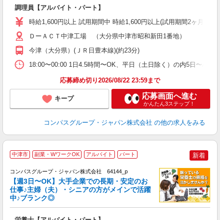
調理員【アルバイト・パート】
入
歓
時給1,600円以上 試用期間中 時給1,600円以上(試用期間2ヶ月) 
～
用
ＤーＡＣＴ中津工場 （大分県中津市昭和新田1番地）
み
今津（大分県）(ＪＲ日豊本線)(約23分)
な
18:00〜00:00 1日4.5時間〜OK、平日（土日除く）の内5日〜/
応募締め切り2026/08/22 23:59まで
応募画面へ進む
キープ
かんたん3ステップ！
コンパスグループ・ジャパン株式会社
の他の求人をみる
中津市
副業・WワークOK
アルバイト
パート
新着
コンパスグループ・ジャパン株式会社 64144_p
く
【週3日〜OK】大手企業での長期・安定のお
仕事♪主婦（夫）・シニアの方がメインで活躍
中♪ブランク◎
大
栄養士【アルバイト・パート】