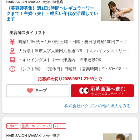
HAIR SALON IWASAKI 大分中津北店
《美容師募集》週1日3時間〜レギュラーワー
クまで！主婦（夫）・幅広い年代が活躍してい
ます
未
W
美容師スタイリスト
時給1,150円〜1,600円 土曜・日曜・祝日は時給100円アップ ※
大分県中津市大字大新田六番通276 トキハインダストリー中津店
トキハインダストリー中津店内 ※車通勤OK
《シフト制》 ［定休日］日曜日 ［営業時間］9：30〜18：30 【
応募締め切り2026/08/31 23:59まで
応募画面へ進む
キープ
かんたん3ステップ！
株式会社ハクブン
の他の求人をみる
中津市
副業・WワークOK
パート
す
HAIR SALON IWASAKI 大分中津店