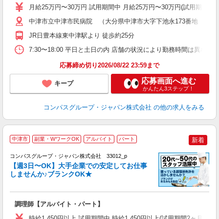
あ
月給25万円〜30万円 試用期間中 月給25万円〜30万円(試用期
休
K
中津市立中津市民病院 （大分県中津市大字下池永173番地 中津
JR日豊本線東中津駅より 徒歩約25分
7:30〜18:00 平日と土日の内 店舗の状況により勤務時間は異なりま
応募締め切り2026/08/22 23:59まで
応募画面へ進む
キープ
かんたん3ステップ！
コンパスグループ・ジャパン株式会社
の他の求人をみる
中津市
副業・WワークOK
アルバイト
パート
新着
コンパスグループ・ジャパン株式会社 33012_p
く
【週3日〜OK】大手企業での安定してお仕事
しませんか♪ブランクOK★
大
調理師【アルバイト・パート】
入
歓
時給1,450円以上 試用期間中 時給1,450円以上(試用期間2ヶ月