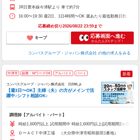
K
JR日豊本線今津駅より 車で約7分
内
16:00〜19:30 週2日、1日4時間〜OK 週あたり最低勤務日数／2日
応募締め切り2026/08/22 23:59まで
応募画面へ進む
キープ
かんたん3ステップ！
コンパスグループ・ジャパン株式会社
の他の求人をみる
中津市
副業・WワークOK
アルバイト
パート
新着
コンパスグループ・ジャパン株式会社 21596_p
く
【週3日〜OK】主婦（夫）の方がメインで活
躍中♪シフト相談OK♪
大
調理師【アルバイト・パート】
入
歓
時給1,600円以上 試用期間中 時給1,600円以上(試用期間2ヶ月) 
～
用
ＤーＡＣＴ中津工場 （大分県中津市昭和新田1番地）
O