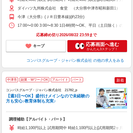
～
用
ダイハツ九州株式会社 食堂 （大分県中津市昭和新田1）
務
今津（大分県）(ＪＲ日豊本線)(約23分)
分
17:00〜0:00 3:00〜8:30 1日4時間〜OK、平日（土日除く）の
応募締め切り2026/08/22 23:59まで
応募画面へ進む
キープ
かんたん3ステップ！
コンパスグループ・ジャパン株式会社
の他の求人をみる
中津市
副業・WワークOK
アルバイト
パート
新着
コンパスグループ・ジャパン株式会社 21782_p
く
【週3日〜OK】盛付けメインなので未経験の
方も安心♪教育体制も充実♪
大
調理補助【アルバイト・パート】
入
歓
時給1,100円以上 試用期間中 時給1,100円以上(試用期間2ヶ月
～