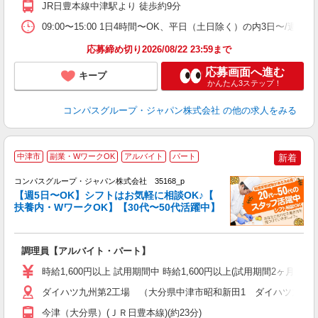
JR日豊本線中津駅より 徒歩約9分
内
勤
09:00〜15:00 1日4時間〜OK、平日（土日除く）の内3日〜/週
応募締め切り2026/08/22 23:59まで
応募画面へ進む
キープ
かんたん3ステップ！
コンパスグループ・ジャパン株式会社
の他の求人をみる
中津市
副業・WワークOK
アルバイト
パート
新着
コンパスグループ・ジャパン株式会社 35168_p
く
【週5日〜OK】シフトはお気軽に相談OK♪【
扶養内・WワークOK】【30代〜50代活躍中】
大
調理員【アルバイト・パート】
入
歓
時給1,600円以上 試用期間中 時給1,600円以上(試用期間2ヶ月) 
～
用
ダイハツ九州第2工場 （大分県中津市昭和新田1 ダイハツ九州(
平
今津（大分県）(ＪＲ日豊本線)(約23分)
副