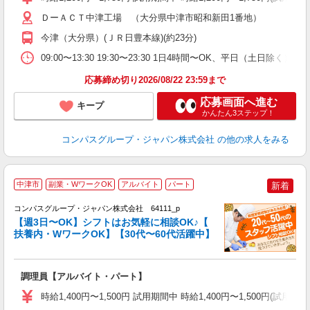
～
用
ＤーＡＣＴ中津工場 （大分県中津市昭和新田1番地）
務
今津（大分県）(ＪＲ日豊本線)(約23分)
早
ま
09:00〜13:30 19:30〜23:30 1日4時間〜OK、平日（土日除
応募締め切り2026/08/22 23:59まで
応募画面へ進む
キープ
かんたん3ステップ！
コンパスグループ・ジャパン株式会社
の他の求人をみる
中津市
副業・WワークOK
アルバイト
パート
新着
コンパスグループ・ジャパン株式会社 64111_p
く
【週3日〜OK】シフトはお気軽に相談OK♪【
扶養内・WワークOK】【30代〜60代活躍中】
大
調理員【アルバイト・パート】
入
歓
時給1,400円〜1,500円 試用期間中 時給1,400円〜1,500円
～