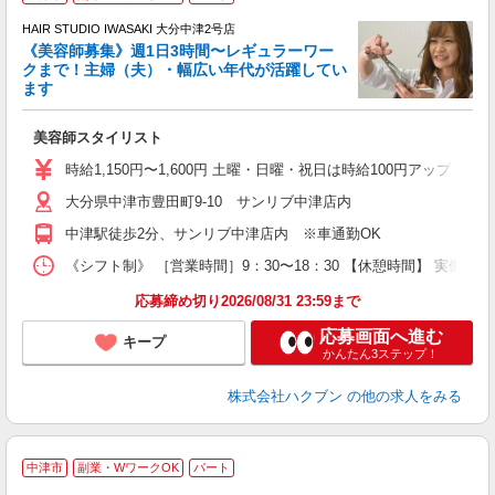
す
HAIR STUDIO IWASAKI 大分中津2号店
《美容師募集》週1日3時間〜レギュラーワー
クまで！主婦（夫）・幅広い年代が活躍してい
ます
未
W
美容師スタイリスト
時給1,150円〜1,600円 土曜・日曜・祝日は時給100円アップ ※
大分県中津市豊田町9-10 サンリブ中津店内
中津駅徒歩2分、サンリブ中津店内 ※車通勤OK
《シフト制》 ［営業時間］9：30〜18：30 【休憩時間】 実働6
応募締め切り2026/08/31 23:59まで
応募画面へ進む
キープ
かんたん3ステップ！
株式会社ハクブン
の他の求人をみる
中津市
副業・WワークOK
パート
す