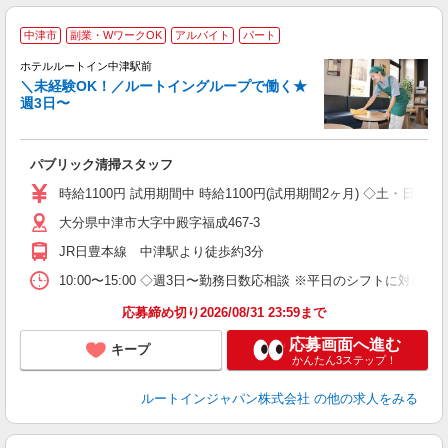
中津市
副業・WワークOK
アルバイト
パート
ホテルルートイン中津駅前
＼未経験OK！／ルートイングループで働く★
週3日〜
履
夫
り
パブリック清掃スタッフ
勤
度
時給1100円 試用期間中 時給1100円(試用期間2ヶ月) ◇土・日・
大分県中津市大字中殿字福成467-3
JR日豊本線 中津駅より徒歩約3分
10:00〜15:00 ◇週3日〜勤務日数応相談 ※平日のシフトに対応
応募締め切り2026/08/31 23:59まで
応募画面へ進む
キープ
かんたん3ステップ！
ルートインジャパン株式会社
の他の求人をみる