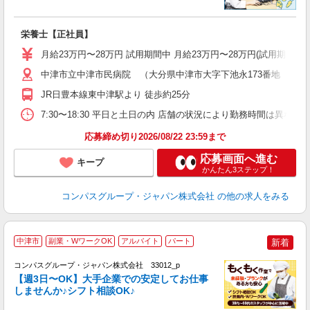
栄養士【正社員】
入
卒
月給23万円〜28万円 試用期間中 月給23万円〜28万円(試用期
ミ
あ
中津市立中津市民病院 （大分県中津市大字下池永173番地 中津
休
JR日豊本線東中津駅より 徒歩約25分
副
7:30〜18:30 平日と土日の内 店舗の状況により勤務時間は異なりま
応募締め切り2026/08/22 23:59まで
応募画面へ進む
キープ
かんたん3ステップ！
コンパスグループ・ジャパン株式会社
の他の求人をみる
中津市
副業・WワークOK
アルバイト
パート
新着
コンパスグループ・ジャパン株式会社 33012_p
く
【週3日〜OK】大手企業での安定してお仕事
しませんか♪シフト相談OK♪