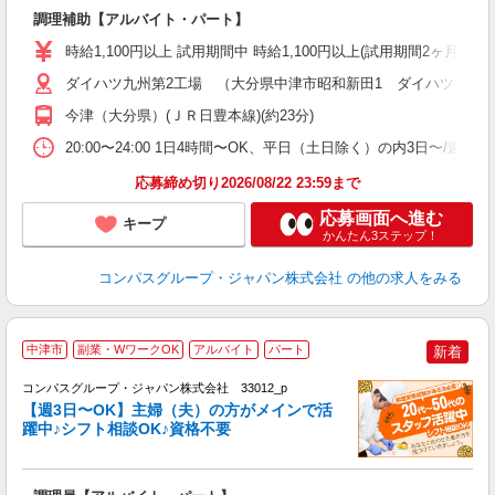
大
調理補助【アルバイト・パート】
入
歓
時給1,100円以上 試用期間中 時給1,100円以上(試用期間2ヶ月
～
用
ダイハツ九州第2工場 （大分県中津市昭和新田1 ダイハツ九州(
務
今津（大分県）(ＪＲ日豊本線)(約23分)
業
20:00〜24:00 1日4時間〜OK、平日（土日除く）の内3日〜/週
応募締め切り2026/08/22 23:59まで
応募画面へ進む
キープ
かんたん3ステップ！
コンパスグループ・ジャパン株式会社
の他の求人をみる
中津市
副業・WワークOK
アルバイト
パート
新着
コンパスグループ・ジャパン株式会社 33012_p
く
【週3日〜OK】主婦（夫）の方がメインで活
躍中♪シフト相談OK♪資格不要
大