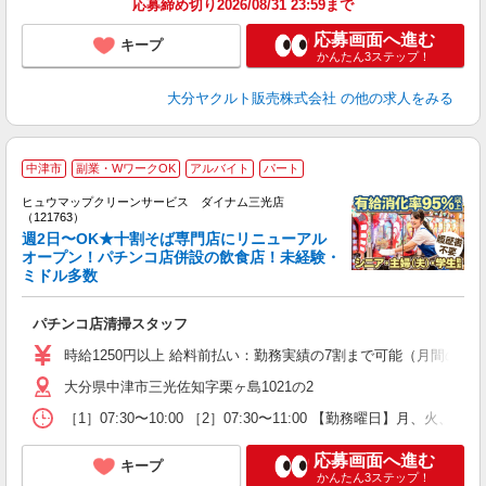
応募締め切り2026/08/31 23:59まで
応募画面へ進む
キープ
かんたん3ステップ！
大分ヤクルト販売株式会社
の他の求人をみる
中津市
副業・WワークOK
アルバイト
パート
ヒュウマップクリーンサービス ダイナム三光店
（121763）
週2日〜OK★十割そば専門店にリニューアル
オープン！パチンコ店併設の飲食店！未経験・
ミドル多数
ル
未
パチンコ店清掃スタッフ
り
時給1250円以上 給料前払い：勤務実績の7割まで可能（月間の上限
大分県中津市三光佐知字栗ヶ島1021の2
［1］07:30〜10:00 ［2］07:30〜11:00 【勤務曜日】月、
応募画面へ進む
キープ
かんたん3ステップ！