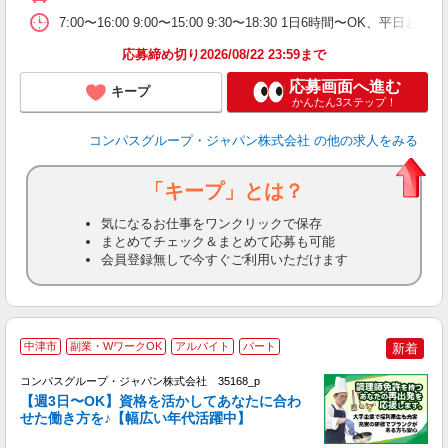
ま
7:00〜16:00 9:00〜15:00 9:30〜18:30 1日6時間〜OK、
応募締め切り2026/08/22 23:59まで
応募画面へ進む
キープ
かんたん3ステップ！
コンパスグループ・ジャパン株式会社
の他の求人をみる
「キープ」とは？
気になるお仕事をワンクリックで保存
まとめてチェック＆まとめて応募も可能
会員登録無しで今すぐご利用いただけます
中津市
副業・WワークOK
アルバイト
パート
新着
コンパスグループ・ジャパン株式会社 35168_p
く
【週3日〜OK】資格を活かしてあなたに合わ
せた働き方を♪【幅広い年代活躍中】