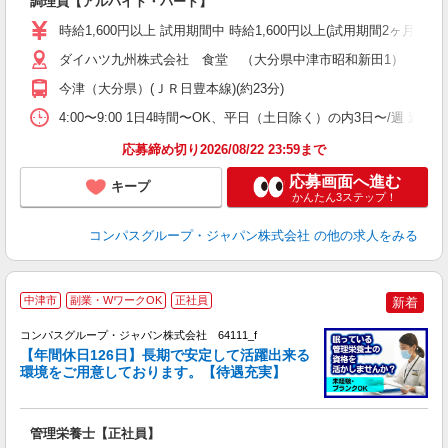
調理員【アルバイト・パート】
入
歓
時給1,600円以上 試用期間中 時給1,600円以上(試用期間2ヶ月
～
用
ダイハツ九州株式会社 食堂 （大分県中津市昭和新田1）
勤
今津（大分県）(ＪＲ日豊本線)(約23分)
ク
4:00〜9:00 1日4時間〜OK、平日（土日除く）の内3日〜/週 週
応募締め切り2026/08/22 23:59まで
応募画面へ進む
キープ
かんたん3ステップ！
コンパスグループ・ジャパン株式会社
の他の求人をみる
中津市
副業・WワークOK
正社員
新着
コンパスグループ・ジャパン株式会社 64111_f
【年間休日126日】長期で安定して活躍出来る
環境をご用意しております。【待遇充実】
す
入
卒
管理栄養士【正社員】
ミ