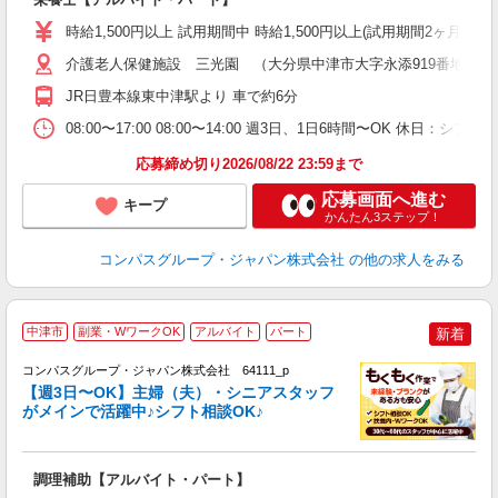
入
歓
時給1,500円以上 試用期間中 時給1,500円以上(試用期間2ヶ月
～
用
介護老人保健施設 三光園 （大分県中津市大字永添919番地）
シ
JR日豊本線東中津駅より 車で約6分
副
08:00〜17:00 08:00〜14:00 週3日、1日6時間〜OK 
応募締め切り2026/08/22 23:59まで
応募画面へ進む
キープ
かんたん3ステップ！
コンパスグループ・ジャパン株式会社
の他の求人をみる
中津市
副業・WワークOK
アルバイト
パート
新着
コンパスグループ・ジャパン株式会社 64111_p
く
【週3日〜OK】主婦（夫）・シニアスタッフ
がメインで活躍中♪シフト相談OK♪
大
調理補助【アルバイト・パート】
入