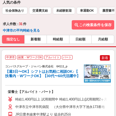
人気の条件
社会保険あり
交通費支給
未経験歓迎
車通勤OK
履歴書不
求人件数 :
31
件
この検索条件を保存
中津市の平均時給を見る
指定なし
新着順
時給順
日給順
月給順
中津市
副業・WワークOK
アルバイト
パート
新着
コンパスグループ・ジャパン株式会社 64111_p
く
【週3日〜OK】シフトはお気軽に相談OK♪【
扶養内・WワークOK】【30代〜60代活躍中】
大
栄養士【アルバイト・パート】
入
歓
時給1,400円以上 試用期間中 時給1,400円以上(試用期間2ヶ月
～
用
中津市立中津市民病院 （大分県中津市大字下池永173番地 中津
2
JR日豊本線東中津駅より 徒歩約25分
朝