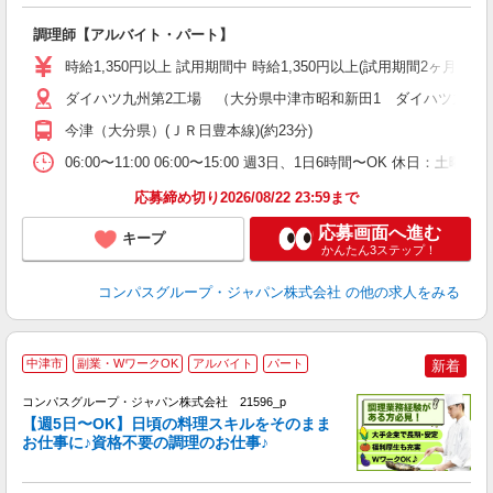
大
調理師【アルバイト・パート】
入
歓
時給1,350円以上 試用期間中 時給1,350円以上(試用期間2ヶ月
～
用
ダイハツ九州第2工場 （大分県中津市昭和新田1 ダイハツ九州(
務
今津（大分県）(ＪＲ日豊本線)(約23分)
煙
06:00〜11:00 06:00〜15:00 週3日、1日6時間〜OK 休日
応募締め切り2026/08/22 23:59まで
応募画面へ進む
キープ
かんたん3ステップ！
コンパスグループ・ジャパン株式会社
の他の求人をみる
中津市
副業・WワークOK
アルバイト
パート
新着
コンパスグループ・ジャパン株式会社 21596_p
く
【週5日〜OK】日頃の料理スキルをそのまま
お仕事に♪資格不要の調理のお仕事♪
大