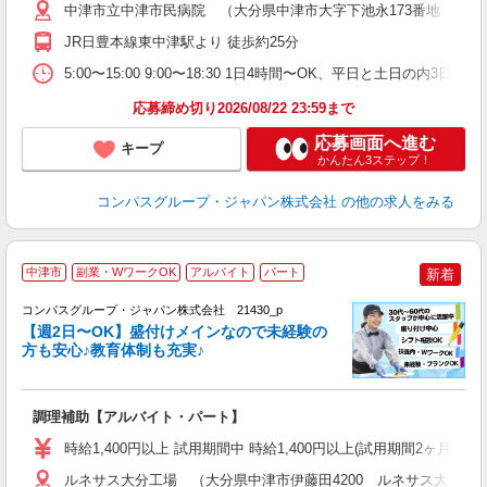
用
中津市立中津市民病院 （大分県中津市大字下池永173番地 中津
O
JR日豊本線東中津駅より 徒歩約25分
朝
ま
5:00〜15:00 9:00〜18:30 1日4時間〜OK、平日と土日の内3日
応募締め切り2026/08/22 23:59まで
応募画面へ進む
キープ
かんたん3ステップ！
コンパスグループ・ジャパン株式会社
の他の求人をみる
中津市
副業・WワークOK
アルバイト
パート
新着
コンパスグループ・ジャパン株式会社 21430_p
く
【週2日〜OK】盛付けメインなので未経験の
方も安心♪教育体制も充実♪
大
調理補助【アルバイト・パート】
入
歓
時給1,400円以上 試用期間中 時給1,400円以上(試用期間2ヶ月
～
用
ルネサス大分工場 （大分県中津市伊藤田4200 ルネサス大分工場