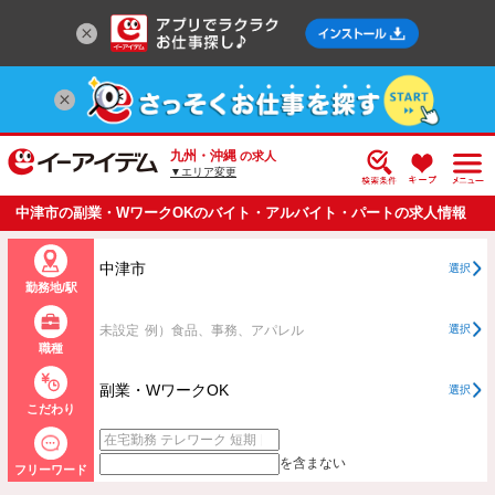
九州・沖縄
の求人
▼エリア変更
中津市の副業・WワークOKのバイト・アルバイト・パートの求人情報
一覧
中津市
選択
勤務地/駅
未設定
例）食品、事務、アパレル
選択
職種
副業・WワークOK
選択
こだわり
を含まない
フリーワード