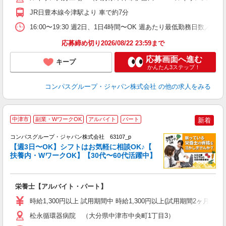
K
JR日豊本線今津駅より 車で約7分
内
16:00〜19:30 週2日、1日4時間〜OK 週あたり最低勤務日数／2日
応募締め切り2026/08/22 23:59まで
応募画面へ進む
キープ
かんたん3ステップ！
コンパスグループ・ジャパン株式会社
の他の求人をみる
中津市
副業・WワークOK
アルバイト
パート
新着
コンパスグループ・ジャパン株式会社 63107_p
く
【週3日〜OK】シフトはお気軽に相談OK♪【
扶養内・WワークOK】【30代〜60代活躍中】
大
栄養士【アルバイト・パート】
入
歓
時給1,300円以上 試用期間中 時給1,300円以上(試用期間2ヶ月
～
用
松永循環器病院 （大分県中津市中央町1丁目3）
2