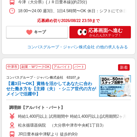
今津（大分県）(ＪＲ日豊本線)(約23分)
ク
18:00〜24:00 週3日、1日4.5時間〜OK 休日：シフトにて休日
応募締め切り2026/08/22 23:59まで
応募画面へ進む
キープ
かんたん3ステップ！
コンパスグループ・ジャパン株式会社
の他の求人をみる
中津市
副業・WワークOK
アルバイト
パート
新着
コンパスグループ・ジャパン株式会社 63107_p
く
【週3日〜OK】資格を活かしてあなたに合わ
せた働き方を【主婦（夫）・シニア世代の方が
メインで活躍中】
大
調理師【アルバイト・パート】
入
歓
時給1,400円以上 試用期間中 時給1,400円以上(試用期間2ヶ月
～
用
松永循環器病院 （大分県中津市中央町1丁目3）
ル
JR日豊本線中津駅より 徒歩約9分
い