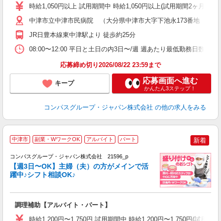
歓
時給1,050円以上 試用期間中 時給1,050円以上(試用期間2ヶ月
～
用
中津市立中津市民病院 （大分県中津市大字下池永173番地 中津
2
JR日豊本線東中津駅より 徒歩約25分
禁
食
08:00〜12:00 平日と土日の内3日〜/週 週あたり最低勤務日数／3日
応募締め切り2026/08/22 23:59まで
応募画面へ進む
キープ
かんたん3ステップ！
コンパスグループ・ジャパン株式会社
の他の求人をみる
中津市
副業・WワークOK
アルバイト
パート
新着
コンパスグループ・ジャパン株式会社 21596_p
く
【週3日〜OK】主婦（夫）の方がメインで活
躍中♪シフト相談OK♪
大
調理補助【アルバイト・パート】
入
歓
時給1,200円〜1,750円 試用期間中 時給1,200円〜1,750円(試