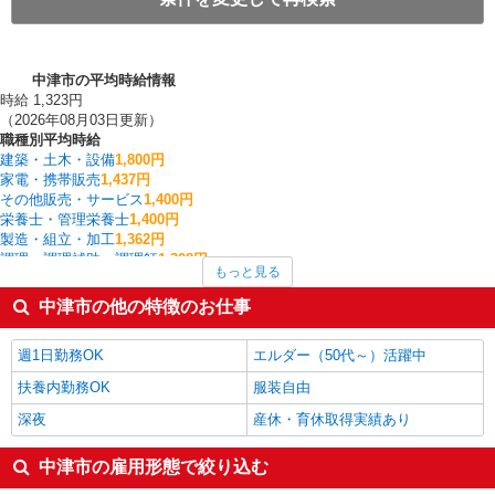
中津市の平均時給情報
時給 1,323円
（2026年08月03日更新）
職種別平均時給
建築・土木・設備
1,800円
家電・携帯販売
1,437円
その他販売・サービス
1,400円
栄養士・管理栄養士
1,400円
製造・組立・加工
1,362円
調理・調理補助・調理師
1,308円
もっと見る
雑貨・コスメ販売
1,300円
ファストフード・デリ
1,250円
中津市の他の特徴のお仕事
入出庫・商品管理・検品・検査
1,236円
フォークリフト
1,228円
週1日勤務OK
エルダー（50代～）活躍中
中津市の他の職種の平均時給を見る
扶養内勤務OK
服装自由
深夜
産休・育休取得実績あり
中津市の雇用形態で絞り込む