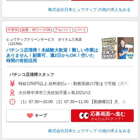
株式会社日本ヒュウマップ
の他の求人をみる
中津市
副業・WワークOK
アルバイト
パート
ヒュウマップクリーンサービス ダイナム三光店
（121763）
パチンコ店清掃！未経験大歓迎！難しい作業は
ありません！副業可、週2日からOK！空いた
時間の有効活用
ル
未
パチンコ店清掃スタッフ
り
時給1250円以上 給料前払い：勤務実績の7割まで可能（月間の上限
大分県中津市三光佐知字栗ヶ島1021の2
［1］07:30〜10:00 ［2］07:30〜11:00 【勤務曜日】月、
応募画面へ進む
キープ
かんたん3ステップ！
株式会社日本ヒュウマップ
の他の求人をみる