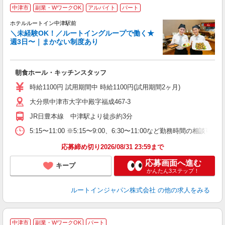
中津市
副業・WワークOK
アルバイト
パート
ホテルルートイン中津駅前
＼未経験OK！／ルートイングループで働く★
週3日〜｜まかない制度あり
履
迎
躍
朝食ホール・キッチンスタッフ
早
交
時給1100円 試用期間中 時給1100円(試用期間2ヶ月)
社
大分県中津市大字中殿字福成467-3
JR日豊本線 中津駅より徒歩約3分
5:15〜11:00 ※5:15〜9:00、6:30〜11:00など勤務時間の相談
応募締め切り2026/08/31 23:59まで
応募画面へ進む
キープ
かんたん3ステップ！
ルートインジャパン株式会社
の他の求人をみる
中津市
副業・WワークOK
パート