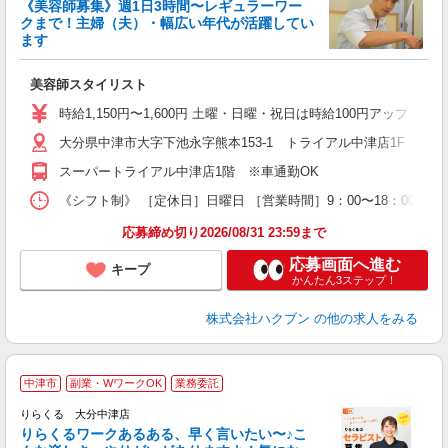
《美容師募集》週1日3時間〜レギュラーワー
クまで！主婦（夫）・幅広い年代が活躍してい
ます
未
W
美容師スタイリスト
時給1,150円〜1,600円 土曜・日曜・祝日は時給100円アップ ※
大分県中津市大字下池永字熊本153-1 トライアル中津店1F
スーパートライアル中津店1階 ※車通勤OK
《シフト制》 ［定休日］日曜日 ［営業時間］9：00〜18：00 【
応募締め切り2026/08/31 23:59まで
応募画面へ進む
キープ
かんたん3ステップ！
株式会社ハクブン
の他の求人をみる
中津市
副業・WワークOK
業務委託
り
りらくる 大分中津店
た
りらくるワークあるある、早く言いたい〜♪こ