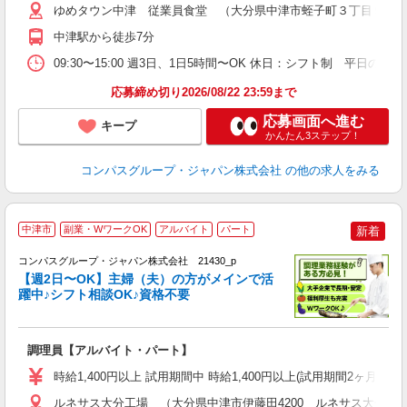
用
ゆめタウン中津 従業員食堂 （大分県中津市蛭子町３丁目９９
禁
中津駅から徒歩7分
K
09:30〜15:00 週3日、1日5時間〜OK 休日：シフト制 平
応募締め切り2026/08/22 23:59まで
応募画面へ進む
キープ
かんたん3ステップ！
コンパスグループ・ジャパン株式会社
の他の求人をみる
中津市
副業・WワークOK
アルバイト
パート
新着
コンパスグループ・ジャパン株式会社 21430_p
く
【週2日〜OK】主婦（夫）の方がメインで活
躍中♪シフト相談OK♪資格不要
大
調理員【アルバイト・パート】
入
歓
時給1,400円以上 試用期間中 時給1,400円以上(試用期間2ヶ月
～
用
ルネサス大分工場 （大分県中津市伊藤田4200 ルネサス大分工場