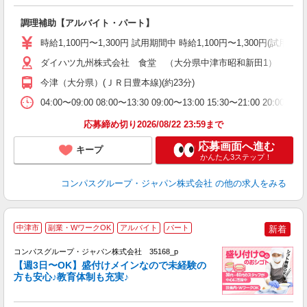
大
調理補助【アルバイト・パート】
入
歓
時給1,100円〜1,300円 試用期間中 時給1,100円〜1,300円
～
用
ダイハツ九州株式会社 食堂 （大分県中津市昭和新田1）
務
今津（大分県）(ＪＲ日豊本線)(約23分)
ク
04:00〜09:00 08:00〜13:30 09:00〜13:00 15:30〜21
応募締め切り2026/08/22 23:59まで
応募画面へ進む
キープ
かんたん3ステップ！
コンパスグループ・ジャパン株式会社
の他の求人をみる
中津市
副業・WワークOK
アルバイト
パート
新着
コンパスグループ・ジャパン株式会社 35168_p
く
【週3日〜OK】盛付けメインなので未経験の
方も安心♪教育体制も充実♪