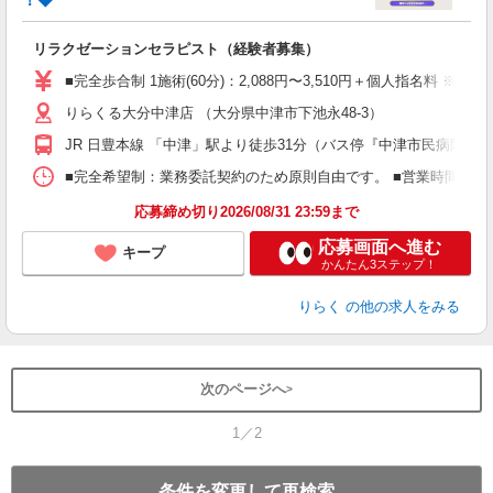
に
間
リラクゼーションセラピスト（経験者募集）
入
た
■完全歩合制 1施術(60分)：2,088円〜3,510円＋個人指名料 
主
りらくる大分中津店 （大分県中津市下池永48-3）
躍
額
JR 日豊本線 「中津」駅より徒歩31分（バス停『中津市民病院入
間
ス
■完全希望制：業務委託契約のため原則自由です。 ■営業時間帯（9
K.
応募締め切り2026/08/31 23:59まで
応募画面へ進む
キープ
かんたん3ステップ！
りらく
の他の求人をみる
次のページへ
1／2
条件を変更して再検索