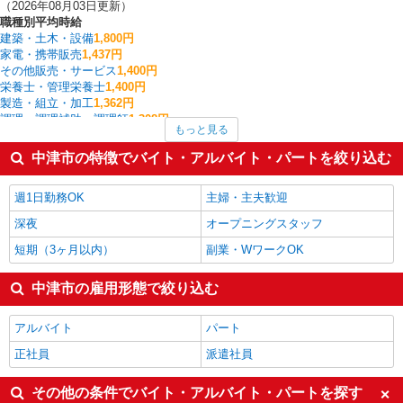
（2026年08月03日更新）
職種別平均時給
建築・土木・設備
1,800円
家電・携帯販売
1,437円
その他販売・サービス
1,400円
栄養士・管理栄養士
1,400円
製造・組立・加工
1,362円
調理・調理補助・調理師
1,308円
もっと見る
雑貨・コスメ販売
1,300円
ファストフード・デリ
1,250円
中津市の特徴でバイト・アルバイト・パートを絞り込む
入出庫・商品管理・検品・検査
1,236円
フォークリフト
1,228円
週1日勤務OK
主婦・主夫歓迎
中津市の他の職種の平均時給を見る
深夜
オープニングスタッフ
短期（3ヶ月以内）
副業・WワークOK
中津市の雇用形態で絞り込む
アルバイト
パート
正社員
派遣社員
その他の条件でバイト・アルバイト・パートを探す