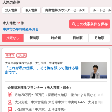
人気の条件
法人営業
個人営業
内勤営業/カウンターセールス
ルートセール
求人件数 :
2
件
この検索条件を保存
中津市の平均時給を見る
指定なし
新着順
時給順
日給順
月給順
中津市
正社員
大同生命保険株式会社 大分支社 中津営業所
「これが私の仕事。」そう胸を張って働ける場
所です。
切
企業福利厚生プランナー（法人営業・保全）
月給20万円〜25万円（採用時支給額・能力により異なる ※当社規
大分支社 中津営業所 大分県中津市中央町1-4-5 大分合同新
JR日豊本線「中津駅」より徒歩8分