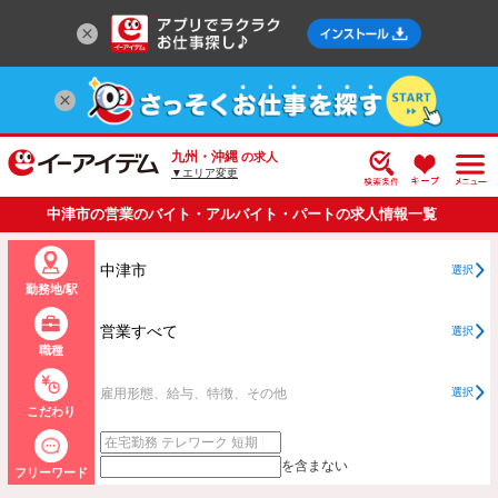
九州・沖縄
の求人
▼エリア変更
中津市の営業のバイト・アルバイト・パートの求人情報一覧
中津市
選択
勤務地/駅
営業すべて
選択
職種
雇用形態、給与、特徴、その他
選択
こだわり
を含まない
フリーワード