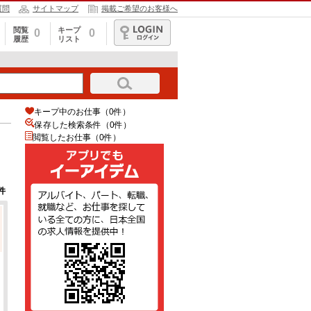
質問
サイトマップ
掲載ご希望のお客様へ
閲覧
キープ
0
0
履歴
リスト
ログイン
キープ中のお仕事（0件）
保存した検索条件（
0
件）
閲覧したお仕事（0件）
件