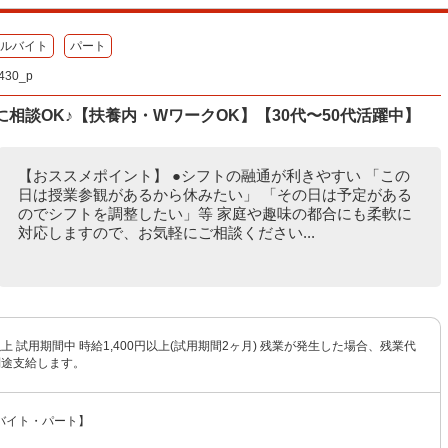
ルバイト
パート
30_p
相談OK♪【扶養内・WワークOK】【30代〜50代活躍中】
【おススメポイント】 ●シフトの融通が利きやすい 「この
日は授業参観があるから休みたい」 「その日は予定がある
のでシフトを調整したい」等 家庭や趣味の都合にも柔軟に
対応しますので、お気軽にご相談ください...
円以上 試用期間中 時給1,400円以上(試用期間2ヶ月) 残業が発生した場合、残業代
別途支給します。
バイト・パート】