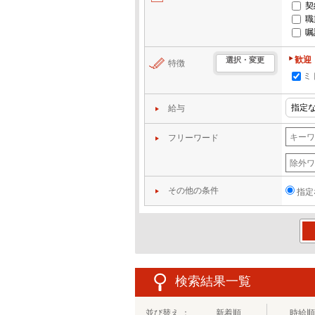
契
職
嘱
歓迎
選択・変更
特徴
ミ
給与
フリーワード
その他の条件
指定
この
検索結果一覧
並び替え ：
新着順
時給順