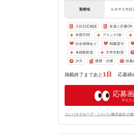
勤務地
ルネサス大分
入社日応相談
友達と応募OK
学歴不問
ブランクOK
社会保険あり
制服貸与
未経験歓迎
大学生歓迎
夕方
禁煙・分煙
扶養
1日
掲載終了まであと
応募締め切り:
応募
かんた
コンパスグループ・ジャパン株式会社 の