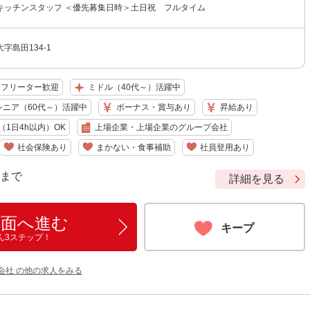
キッチンスタッフ ＜優先募集日時＞土日祝 フルタイム
字島田134-1
フリーター歓迎
ミドル（40代～）活躍中
シニア（60代～）活躍中
ボーナス・賞与あり
昇給あり
1日4h以内）OK
上場企業・上場企業のグループ会社
社会保険あり
まかない・食事補助
社員登用あり
9 まで
詳細を見る
画面へ進む
キープ
ん3ステップ！
会社 の他の求人をみる