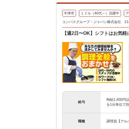
中津市
ミドル（40代～）活躍中
ア
コンパスグループ・ジャパン株式会社 214
【週2日〜OK】シフトはお気軽に
時給1,400
給与
を1分単位で
職種
調理員【アル