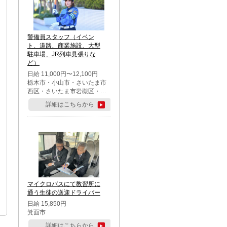
警備員スタッフ（イベン
ト、道路、商業施設、大型
駐車場、JR列車見張りな
ど）
日給 11,000円〜12,100円
栃木市・小山市・さいたま市
西区・さいたま市岩槻区・久
喜市・蓮田市
詳細はこちらから
マイクロバスにて教習所に
通う生徒の送迎ドライバー
日給 15,850円
箕面市
詳細はこちらから