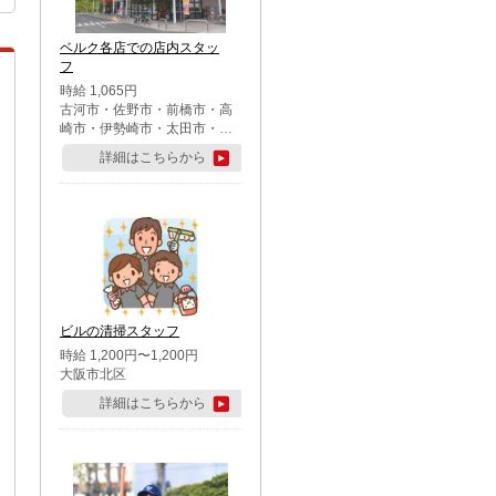
ベルク各店での店内スタッ
フ
時給 1,065円
古河市・佐野市・前橋市・高
崎市・伊勢崎市・太田市・館
林市・藤岡市・大泉町・さい
詳細はこちらから
たま市北区・川越市・熊谷
市・行田市・秩父市・所沢
市・飯能市・東松山市・坂戸
市・鶴ケ島市・千葉市中央
区・市川市・松戸市・習志野
市・柏市・流山市・八千代
市・足立区・江戸川区・八王
子市・町田市
ビルの清掃スタッフ
時給 1,200円〜1,200円
大阪市北区
詳細はこちらから