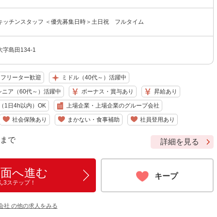
キッチンスタッフ ＜優先募集日時＞土日祝 フルタイム
字島田134-1
フリーター歓迎
ミドル（40代～）活躍中
シニア（60代～）活躍中
ボーナス・賞与あり
昇給あり
1日4h以内）OK
上場企業・上場企業のグループ会社
社会保険あり
まかない・食事補助
社員登用あり
9 まで
詳細を見る
画面へ進む
キープ
ん3ステップ！
会社 の他の求人をみる