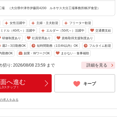
工場 （大分県中津市伊藤田4200 ルネサス大分工場事務所棟2F食堂）
女性活躍中
主婦・主夫歓迎
フリーター歓迎
ミドル（40代～）活躍中
エルダー（50代～）活躍中
交通費支給
研修制度あり
社員登用あり
資格取得支援制度あり
週2～3日勤務OK
短時間勤務（1日4h以内）OK
フルタイム歓迎
内勤務OK
副業・WワークOK
まかない・食事補助
 2026/08/08 23:59 まで
詳細を見る
画面へ進む
キープ
ん3ステップ！
他の求人をみる