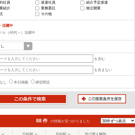
約社員
派遣社員
紹介予定派遣
業紹介
業務委託
独立開業
託
その他
・活躍中
ドル（40代～）活躍中
を含む
を含まない
なし
本日掲載
締切間近
この検索条件を保存
条件で検索
88 件
の情報が見つかりました
日給順
月給順
並び替え解除