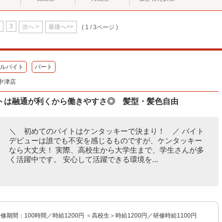
3
次へ >
最後へ>>
( 1 / 3ページ )
ルバイト
パート
中津店
トは融通が利くから働きやすさ◎ 髪型・髪色自由
＼ 初めてのバイトはケンタッキーで決まり！ ／ バイト
デビューは誰でも不安を感じるものですが、ケンタッキー
なら大丈夫！ 実際、高校生から大学生まで、学生さんが多
く活躍中です。 安心して活躍できる環境を...
研修期間：100時間／時給1200円 ＜高校生＞時給1200円／研修時給1100円