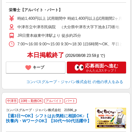
大
栄養士【アルバイト・パート】
入
歓
時給1,400円以上 試用期間中 時給1,400円以上(試用期間2ヶ月
～
中津市立中津市民病院 （大分県中津市大字下池永173番地 中津
用
2
JR日豊本線東中津駅より 徒歩約25分
朝
ま
7:00〜16:00 9:00〜15:00 9:30〜18:30 1日6時間〜OK、
本日掲載終了
(2026/08/08 23:59まで)
応募画面へ進む
キープ
かんたん3ステップ！
コンパスグループ・ジャパン株式会社
の他の求人をみる
中津市
10時～勤務OK
アルバイト
パート
コンパスグループ・ジャパン株式会社 21596_p
く
【週3日〜OK】シフトはお気軽に相談OK♪【
扶養内・WワークOK】【30代〜50代活躍中】