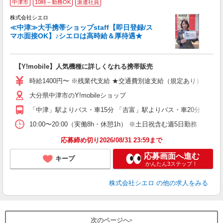
中津市
10時～勤務OK
派遣社員
♪
株式会社シエロ
≪中津≫大手携帯ショップstaff【即日登録/ス
マホ面接OK】♪シエロは高時給＆厚待遇★
い
即
【Y!mobile】人気機種に詳しくなれる携帯販売
あ
時給1400円〜 ※残業代支給 ★交通費別途支給（規定あり） ゜+゜
K
大分県中津市のY!mobileショップ
貸
「中津」駅よりバス・車15分 「吉富」駅よりバス・車20分
10:00〜20:00（実働8h・休憩1h） ※土日祝含む週5日勤務
応募締め切り2026/08/31 23:59まで
応募画面へ進む
キープ
かんたん3ステップ！
株式会社シエロ
の他の求人をみる
次のページへ