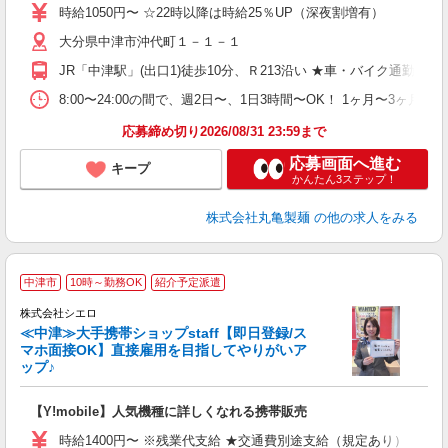
者
時給1050円〜 ☆22時以降は時給25％UP（深夜割増有）
歓
大分県中津市沖代町１－１－１
～
り
JR「中津駅」(出口1)徒歩10分、Ｒ213沿い ★車・バイク通
勤
べ
8:00〜24:00の間で、週2日〜、1日3時間〜OK！ 1ヶ月〜
迎
応募締め切り2026/08/31 23:59まで
応募画面へ進む
キープ
かんたん3ステップ！
株式会社丸亀製麺
の他の求人をみる
★
中津市
10時～勤務OK
紹介予定派遣
♪
株式会社シエロ
≪中津≫大手携帯ショップstaff【即日登録/ス
マホ面接OK】直接雇用を目指してやりがいア
ップ♪
い
即
【Y!mobile】人気機種に詳しくなれる携帯販売
あ
時給1400円〜 ※残業代支給 ★交通費別途支給（規定あり） ゜+゜