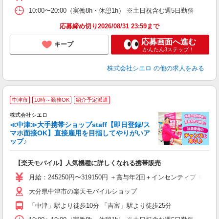
貸
10:00〜20:00（実働8h・休憩1h） ※土日祝含む週5日勤務
応募締め切り2026/08/31 23:59まで
応募画面へ進む
キープ
かんたん3ステップ！
株式会社シエロ
の他の求人をみる
★
中津市
10時～勤務OK
紹介予定派遣
♪
株式会社シエロ
≪中津≫大手携帯ショップstaff【即日登録/ス
マホ面接OK】直接雇用を目指してやりがいア
ップ♪
い
即
【楽天モバイル】人気機種に詳しくなれる携帯販売
あ
月給：245250円〜319150円 ＋賞与年2回＋インセンティブ 
通
大分県中津市の楽天モバイルショップ
あ
「中津」駅より徒歩10分 「吉富」駅より徒歩25分