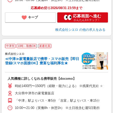
応募締め切り2026/08/31 23:59まで
応募画面へ進む
キープ
かんたん3ステップ！
株式会社シエロ
の他の求人をみる
★
中津市
10時～勤務OK
派遣社員
♪
株式会社シエロ
≪中津≫家電量販店で携帯・スマホ販売【即日
登録/スマホ面接OK】豊富な福利厚生★
い
即
人気機種に詳しくなれる携帯販売【docomo】
あ
時給1400円〜1500円（経験・能力による） ※残業代支給 ★交通
K
大分県中津市の家電量販店
貸
「中津」駅よりバス・車5分 「吉富」駅よりバス・車15分
10:00〜21:00（実働8h・休憩1h） ※土日祝含む週5日勤務