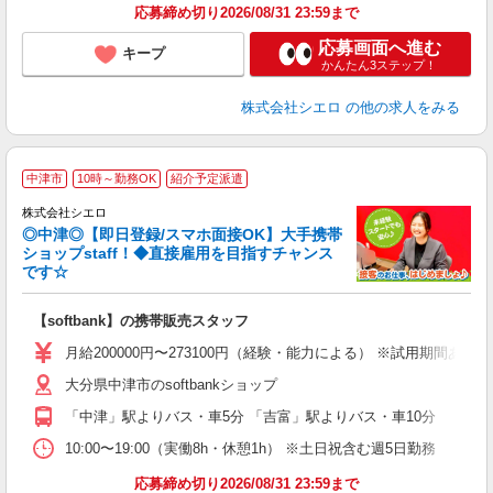
応募締め切り2026/08/31 23:59まで
応募画面へ進む
キープ
かんたん3ステップ！
株式会社シエロ
の他の求人をみる
★
中津市
10時～勤務OK
紹介予定派遣
♪
株式会社シエロ
◎中津◎【即日登録/スマホ面接OK】大手携帯
ショップstaff！◆直接雇用を目指すチャンス
です☆
理
【softbank】の携帯販売スタッフ
即
月給200000円〜273100円（経験・能力による） ※試用期間あ
あ
大分県中津市のsoftbankショップ
通
「中津」駅よりバス・車5分 「吉富」駅よりバス・車10分
あ
10:00〜19:00（実働8h・休憩1h） ※土日祝含む週5日勤務
応募締め切り2026/08/31 23:59まで