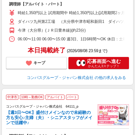
大
調理師【アルバイト・パート】
入
歓
時給1,350円以上 試用期間中 時給1,350円以上(試用期間2ヶ月
～
ダイハツ九州第2工場 （大分県中津市昭和新田1 ダイハツ九州(
用
務
今津（大分県）(ＪＲ日豊本線)(約23分)
煙
06:00〜11:00 06:00〜15:00 週3日、1日6時間〜OK 休日
本日掲載終了
(2026/08/08 23:59まで)
応募画面へ進む
キープ
かんたん3ステップ！
コンパスグループ・ジャパン株式会社
の他の求人をみる
中津市
10時～勤務OK
アルバイト
パート
コンパスグループ・ジャパン株式会社 64111_p
く
【週3日〜OK】盛付けメインなので未経験の
方も安心♪主婦（夫）・シニアスタッフがメイ
ンで活躍中♪
大