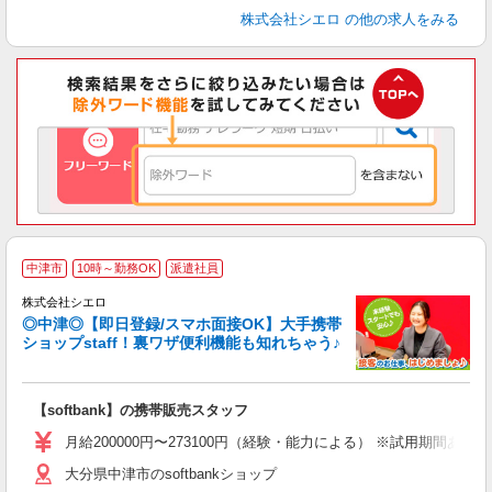
株式会社シエロ
の他の求人をみる
★
中津市
10時～勤務OK
派遣社員
♪
株式会社シエロ
◎中津◎【即日登録/スマホ面接OK】大手携帯
ショップstaff！裏ワザ便利機能も知れちゃう♪
理
【softbank】の携帯販売スタッフ
即
月給200000円〜273100円（経験・能力による） ※試用期間あ
あ
大分県中津市のsoftbankショップ
通