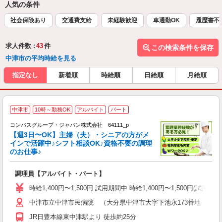
人気の条件
社会保険あり
交通費支給
未経験歓迎
車通勤OK
履歴書不
求人件数 :
43
件
この検索条件を保存
中津市の平均時給を見る
指定なし
新着順
時給順
日給順
月給順
中津市
10時～勤務OK
アルバイト
パート
コンパスグループ・ジャパン株式会社 64111_p
く
【週3日〜OK】主婦（夫）・シニアの方がメ
インで活躍中♪シフト相談OK♪資格不要の調理
のお仕事♪
大
調理員【アルバイト・パート】
入
歓
時給1,400円〜1,500円 試用期間中 時給1,400円〜1,500円
～
中津市立中津市民病院 （大分県中津市大字下池永173番地 中津
用
O
JR日豊本線東中津駅より 徒歩約25分
朝