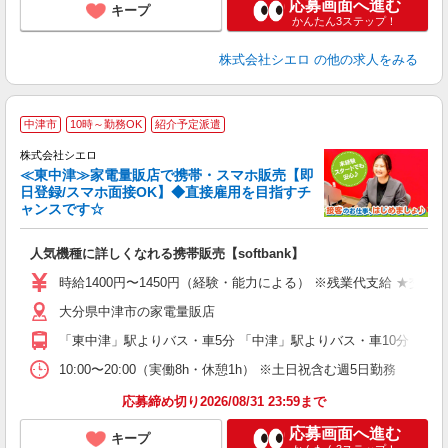
応募画面へ進む
キープ
かんたん3ステップ！
株式会社シエロ
の他の求人をみる
★
中津市
10時～勤務OK
紹介予定派遣
♪
株式会社シエロ
≪東中津≫家電量販店で携帯・スマホ販売【即
日登録/スマホ面接OK】◆直接雇用を目指すチ
ャンスです☆
い
即
人気機種に詳しくなれる携帯販売【softbank】
あ
時給1400円〜1450円（経験・能力による） ※残業代支給 ★交通
K
大分県中津市の家電量販店
貸
「東中津」駅よりバス・車5分 「中津」駅よりバス・車10分
10:00〜20:00（実働8h・休憩1h） ※土日祝含む週5日勤務
応募締め切り2026/08/31 23:59まで
応募画面へ進む
キープ