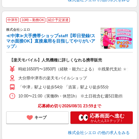
★
中津市
10時～勤務OK
紹介予定派遣
♪
株式会社シエロ
≪中津≫大手携帯ショップstaff【即日登録/ス
マホ面接OK】直接雇用を目指してやりがいア
ップ♪
い
即
【楽天モバイル】人気機種に詳しくなれる携帯販売
躍
ー
時給1650円〜1850円（経験・能力による） ※残業代支給 ★交通
自
大分県中津市の楽天モバイルショップ
ど
「中津」駅より徒歩54分 「吉富」駅より徒歩55分
10:00〜21:00（実働8h・休憩1h） ※土日祝含む週5日勤務
応募締め切り2026/08/31 23:59まで
応募画面へ進む
キープ
かんたん3ステップ！
株式会社シエロ
の他の求人をみる