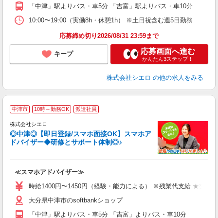
「中津」駅よりバス・車5分 「吉富」駅よりバス・車10分
あ
10:00〜19:00（実働8h・休憩1h） ※土日祝含む週5日勤務
応募締め切り2026/08/31 23:59まで
応募画面へ進む
キープ
かんたん3ステップ！
株式会社シエロ
の他の求人をみる
★
中津市
10時～勤務OK
派遣社員
♪
株式会社シエロ
◎中津◎【即日登録/スマホ面接OK】スマホア
ドバイザー◆研修とサポート体制◎♪
造
≪スマホアドバイザー≫
即
時給1400円〜1450円（経験・能力による） ※残業代支給 ★交通
あ
大分県中津市のsoftbankショップ
K
「中津」駅よりバス・車5分 「吉富」よりバス・車10分