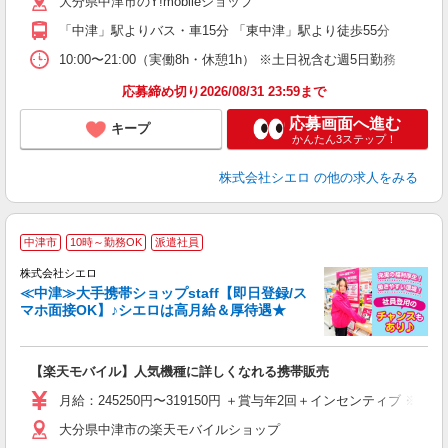
大分県中津市のY!mobileショップ
あ
「中津」駅よりバス・車15分 「東中津」駅より徒歩55分
10:00〜21:00（実働8h・休憩1h） ※土日祝含む週5日勤務
応募締め切り2026/08/31 23:59まで
応募画面へ進む
キープ
かんたん3ステップ！
株式会社シエロ
の他の求人をみる
★
中津市
10時～勤務OK
派遣社員
♪
株式会社シエロ
≪中津≫大手携帯ショップstaff【即日登録/ス
マホ面接OK】♪シエロは高月給＆厚待遇★
い
即
【楽天モバイル】人気機種に詳しくなれる携帯販売
あ
月給：245250円〜319150円 ＋賞与年2回＋インセンティブ 
通
大分県中津市の楽天モバイルショップ