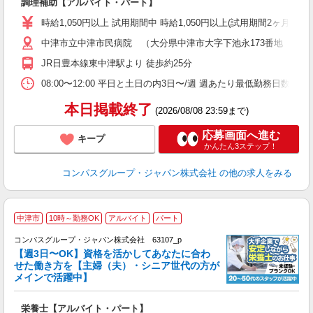
調理補助【アルバイト・パート】
入
歓
時給1,050円以上 試用期間中 時給1,050円以上(試用期間2ヶ月
～
中津市立中津市民病院 （大分県中津市大字下池永173番地 中津
用
2
JR日豊本線東中津駅より 徒歩約25分
禁
食
08:00〜12:00 平日と土日の内3日〜/週 週あたり最低勤務日数／3日
本日掲載終了
(2026/08/08 23:59まで)
応募画面へ進む
キープ
かんたん3ステップ！
コンパスグループ・ジャパン株式会社
の他の求人をみる
中津市
10時～勤務OK
アルバイト
パート
コンパスグループ・ジャパン株式会社 63107_p
く
【週3日〜OK】資格を活かしてあなたに合わ
せた働き方を【主婦（夫）・シニア世代の方が
メインで活躍中】
大
栄養士【アルバイト・パート】
入