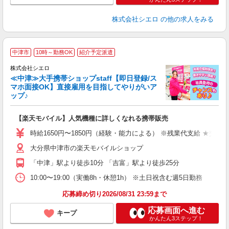
株式会社シエロ
の他の求人をみる
★
中津市
10時～勤務OK
紹介予定派遣
♪
株式会社シエロ
≪中津≫大手携帯ショップstaff【即日登録/ス
マホ面接OK】直接雇用を目指してやりがいア
ップ♪
い
即
【楽天モバイル】人気機種に詳しくなれる携帯販売
躍
ー
時給1650円〜1850円（経験・能力による） ※残業代支給 ★交通
自
大分県中津市の楽天モバイルショップ
ど
「中津」駅より徒歩10分 「吉富」駅より徒歩25分
10:00〜19:00（実働8h・休憩1h） ※土日祝含む週5日勤務
応募締め切り2026/08/31 23:59まで
応募画面へ進む
キープ
かんたん3ステップ！