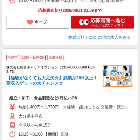
10:00〜19:00（実働8h・休憩1h） ※土日祝含む週5日勤務
応募締め切り2026/08/31 23:59まで
応募画面へ進む
キープ
かんたん3ステップ！
株式会社シエロ
の他の求人をみる
中津市
10時～勤務OK
派遣社員
株式会社綜合キャリアオプション（1314VJ0805G68★51-
S-T3）
【経験がなくても大丈夫☆】残業月20H以上！
高収入ゲットの大チャンス☆
た
入
組立・加工・食品製造など/日払いOK
分
歓
時給1,400円〜1,750円 ※経験・能力による 交通費：既定支給
貸
大分県中津市
今津駅から車15分
16:15〜01:00 【期間】長期