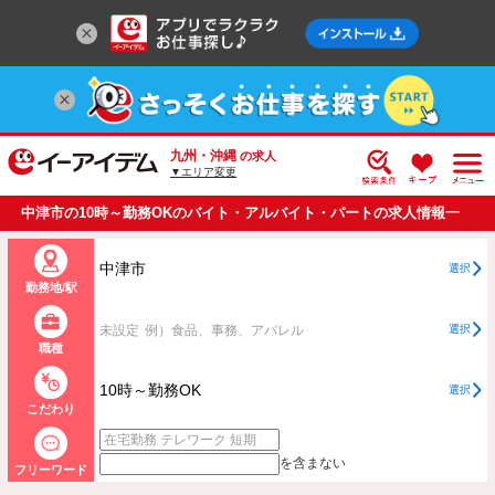
九州・沖縄
の求人
▼エリア変更
中津市の10時～勤務OKのバイト・アルバイト・パートの求人情報一
覧
中津市
選択
勤務地/駅
未設定
例）食品、事務、アパレル
選択
職種
10時～勤務OK
選択
こだわり
を含まない
フリーワード