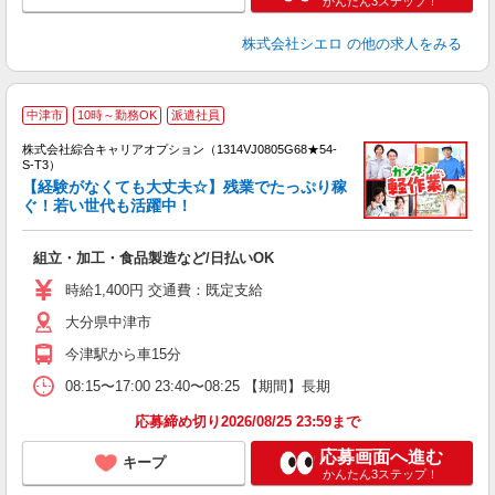
かんたん3ステップ！
株式会社シエロ
の他の求人をみる
中津市
10時～勤務OK
派遣社員
株式会社綜合キャリアオプション（1314VJ0805G68★54-
S-T3）
【経験がなくても大丈夫☆】残業でたっぷり稼
ぐ！若い世代も活躍中！
た
入
組立・加工・食品製造など/日払いOK
分
歓
時給1,400円 交通費：既定支給
貸
大分県中津市
今津駅から車15分
08:15〜17:00 23:40〜08:25 【期間】長期
応募締め切り2026/08/25 23:59まで
応募画面へ進む
キープ
かんたん3ステップ！