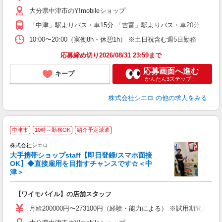
K
大分県中津市のY!mobileショップ
貸
「中津」駅よりバス・車15分 「吉富」駅よりバス・車20分
10:00〜20:00（実働8h・休憩1h） ※土日祝含む週5日勤務
応募締め切り2026/08/31 23:59まで
応募画面へ進む
キープ
かんたん3ステップ！
株式会社シエロ
の他の求人をみる
★
中津市
10時～勤務OK
紹介予定派遣
♪
株式会社シエロ
大手携帯ショップstaff【即日登録/スマホ面接
OK】◆直接雇用を目指すチャンスです☆＜中
津＞
務
即
【ワイモバイル】の店舗スタッフ
あ
月給200000円〜273100円（経験・能力による） ※試用期間あ
通