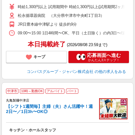
歓
時給1,300円以上 試用期間中 時給1,300円以上(試用期間2ヶ月
～
松永循環器病院 （大分県中津市中央町1丁目3）
用
2
JR日豊本線中津駅より 徒歩約9分
内
勤
09:00〜15:00 1日4時間〜OK、平日（土日除く）の内3日〜/週
本日掲載終了
(2026/08/08 23:59まで)
応募画面へ進む
キープ
かんたん3ステップ！
コンパスグループ・ジャパン株式会社
の他の求人をみる
中津市
10時～勤務OK
アルバイト
パート
丸亀製麺中津店
【シフト1週間毎】主婦（夫）さん活躍中！週
2日〜／1日3h〜OK◎
ル
キッチン・ホールスタッフ
入