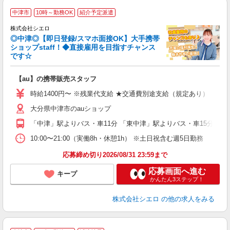
★
中津市
10時～勤務OK
紹介予定派遣
♪
株式会社シエロ
◎中津◎【即日登録/スマホ面接OK】大手携帯
ショップstaff！◆直接雇用を目指すチャンス
です☆
理
【au】の携帯販売スタッフ
即
時給1400円〜 ※残業代支給 ★交通費別途支給（規定あり） ゜+゜
あ
大分県中津市のauショップ
K
「中津」駅よりバス・車11分 「東中津」駅よりバス・車15分
貸
10:00〜21:00（実働8h・休憩1h） ※土日祝含む週5日勤務
応募締め切り2026/08/31 23:59まで
応募画面へ進む
キープ
かんたん3ステップ！
株式会社シエロ
の他の求人をみる
★