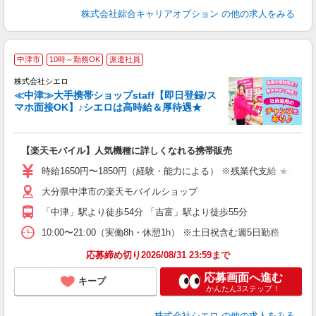
株式会社綜合キャリアオプション
の他の求人をみる
★
中津市
10時～勤務OK
派遣社員
♪
株式会社シエロ
≪中津≫大手携帯ショップstaff【即日登録/ス
マホ面接OK】♪シエロは高時給＆厚待遇★
い
即
【楽天モバイル】人気機種に詳しくなれる携帯販売
躍
ー
時給1650円〜1850円（経験・能力による） ※残業代支給 ★交通
自
大分県中津市の楽天モバイルショップ
ど
「中津」駅より徒歩54分 「吉富」駅より徒歩55分
10:00〜21:00（実働8h・休憩1h） ※土日祝含む週5日勤務
応募締め切り2026/08/31 23:59まで
応募画面へ進む
キープ
かんたん3ステップ！
株式会社シエロ
の他の求人をみる