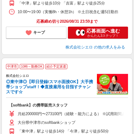
あ
「中津」駅より徒歩10分 「吉富」駅より徒歩25分
10:00〜19:00（実働8h・休憩1h） ※土日祝含む週5日勤務
応募締め切り2026/08/31 23:59まで
応募画面へ進む
キープ
かんたん3ステップ！
株式会社シエロ
の他の求人をみる
★
中津市
10時～勤務OK
紹介予定派遣
♪
株式会社シエロ
◎東中津◎【即日登録/スマホ面接OK】大手携
帯ショップstaff！◆直接雇用を目指すチャン
スです☆
理
【softbank】の携帯販売スタッフ
即
月給200000円〜273100円（経験・能力による） ※試用期間あ
あ
大分県中津市のsoftbankショップ
通
「東中津」駅より徒歩14分 「今津」駅より徒歩50分
あ