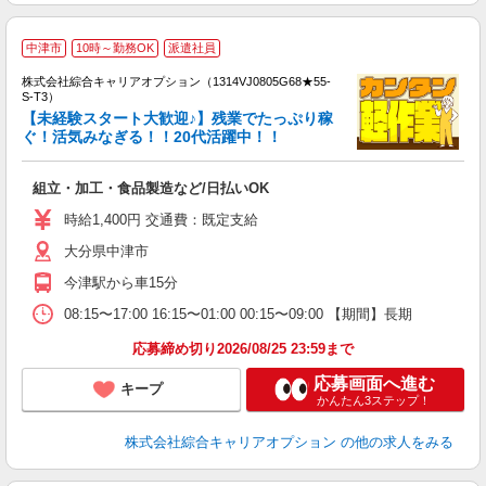
中津市
10時～勤務OK
派遣社員
株式会社綜合キャリアオプション（1314VJ0805G68★55-
S-T3）
【未経験スタート大歓迎♪】残業でたっぷり稼
ぐ！活気みなぎる！！20代活躍中！！
た
入
組立・加工・食品製造など/日払いOK
分
歓
時給1,400円 交通費：既定支給
貸
大分県中津市
今津駅から車15分
08:15〜17:00 16:15〜01:00 00:15〜09:00 【期間】長期
応募締め切り2026/08/25 23:59まで
応募画面へ進む
キープ
かんたん3ステップ！
株式会社綜合キャリアオプション
の他の求人をみる