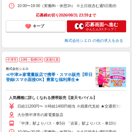
10:00〜19:00（実働8h・休憩1h） ※土日祝含む週5日勤務
応募締め切り2026/08/31 23:59まで
応募画面へ進む
キープ
かんたん3ステップ！
株式会社シエロ
の他の求人をみる
★
中津市
10時～勤務OK
派遣社員
♪
株式会社シエロ
≪中津≫家電量販店で携帯・スマホ販売【即日
登録/スマホ面接OK】豊富な福利厚生★
い
即
人気機種に詳しくなれる携帯販売【楽天モバイル】
あ
日給11200円〜 ※時給1400円相当 ※残業代支給 ★交通費別途
K
大分県中津市の家電量販店
貸
「中津」駅よりバス・車5分 「吉富」駅よりバス・車10分
10:00〜20:00（実働8h・休憩1h） ※土日祝含む週5日勤務