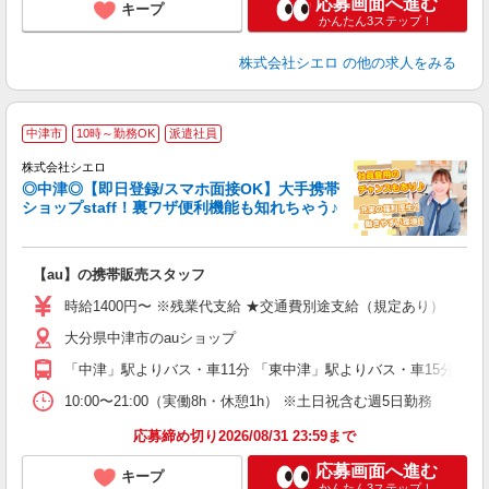
応募画面へ進む
キープ
かんたん3ステップ！
株式会社シエロ
の他の求人をみる
★
中津市
10時～勤務OK
派遣社員
♪
株式会社シエロ
◎中津◎【即日登録/スマホ面接OK】大手携帯
ショップstaff！裏ワザ便利機能も知れちゃう♪
理
【au】の携帯販売スタッフ
即
時給1400円〜 ※残業代支給 ★交通費別途支給（規定あり） ゜+゜
あ
大分県中津市のauショップ
K
「中津」駅よりバス・車11分 「東中津」駅よりバス・車15分
貸
10:00〜21:00（実働8h・休憩1h） ※土日祝含む週5日勤務
応募締め切り2026/08/31 23:59まで
応募画面へ進む
キープ
かんたん3ステップ！