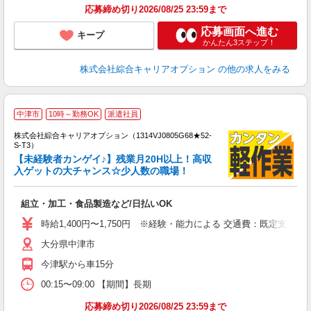
応募締め切り2026/08/25 23:59まで
応募画面へ進む
キープ
かんたん3ステップ！
株式会社綜合キャリアオプション
の他の求人をみる
中津市
10時～勤務OK
派遣社員
株式会社綜合キャリアオプション（1314VJ0805G68★52-
S-T3）
【未経験者カンゲイ♪】残業月20H以上！高収
入ゲットの大チャンス☆少人数の職場！
た
入
組立・加工・食品製造など/日払いOK
分
歓
時給1,400円〜1,750円 ※経験・能力による 交通費：既定支給
貸
大分県中津市
今津駅から車15分
00:15〜09:00 【期間】長期
応募締め切り2026/08/25 23:59まで