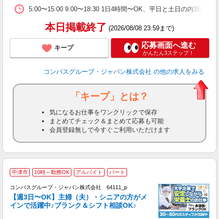
ま
5:00〜15:00 9:00〜18:30 1日4時間〜OK、平日と土日の内3日
本日掲載終了
(2026/08/08 23:59まで)
応募画面へ進む
キープ
かんたん3ステップ！
コンパスグループ・ジャパン株式会社
の他の求人をみる
「キープ」とは？
気になるお仕事をワンクリックで保存
まとめてチェック＆まとめて応募も可能
会員登録無しで今すぐご利用いただけます
中津市
10時～勤務OK
アルバイト
パート
コンパスグループ・ジャパン株式会社 64111_p
く
【週3日〜OK】主婦（夫）・シニアの方がメ
インで活躍中♪ブランク＆シフト相談OK♪