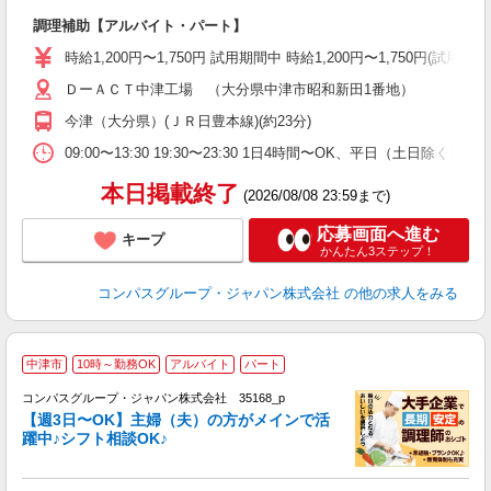
大
調理補助【アルバイト・パート】
入
歓
時給1,200円〜1,750円 試用期間中 時給1,200円〜1,750円(試
～
ＤーＡＣＴ中津工場 （大分県中津市昭和新田1番地）
用
務
今津（大分県）(ＪＲ日豊本線)(約23分)
早
ま
09:00〜13:30 19:30〜23:30 1日4時間〜OK、平日（土日除
本日掲載終了
(2026/08/08 23:59まで)
応募画面へ進む
キープ
かんたん3ステップ！
コンパスグループ・ジャパン株式会社
の他の求人をみる
中津市
10時～勤務OK
アルバイト
パート
コンパスグループ・ジャパン株式会社 35168_p
く
【週3日〜OK】主婦（夫）の方がメインで活
躍中♪シフト相談OK♪