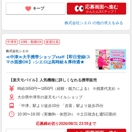
応募画面へ進む
キープ
かんたん3ステップ！
株式会社シエロ
の他の求人をみる
★
中津市
10時～勤務OK
派遣社員
♪
株式会社シエロ
≪中津≫大手携帯ショップstaff【即日登録/ス
マホ面接OK】♪シエロは高時給＆厚待遇★
い
即
【楽天モバイル】人気機種に詳しくなれる携帯販売
躍
ー
時給1650円〜1850円（経験・能力による） ※残業代支給 ★交通
自
大分県中津市の楽天モバイルショップ
ど
「中津」駅より徒歩10分 「吉富」駅より徒歩25分
10:00〜19:00（実働8h・休憩1h） ※土日祝含む週5日勤務
応募締め切り2026/08/31 23:59まで