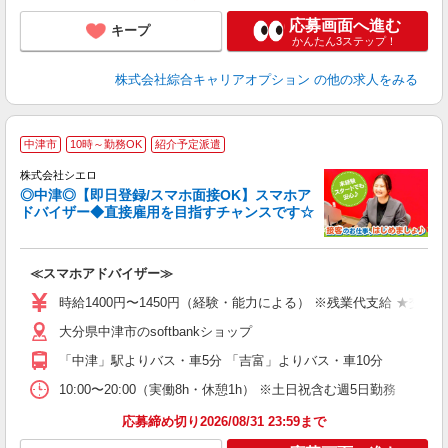
応募画面へ進む
キープ
かんたん3ステップ！
株式会社綜合キャリアオプション
の他の求人をみる
★
中津市
10時～勤務OK
紹介予定派遣
♪
株式会社シエロ
◎中津◎【即日登録/スマホ面接OK】スマホア
ドバイザー◆直接雇用を目指すチャンスです☆
造
≪スマホアドバイザー≫
即
時給1400円〜1450円（経験・能力による） ※残業代支給 ★交通
あ
大分県中津市のsoftbankショップ
K
「中津」駅よりバス・車5分 「吉富」よりバス・車10分
貸
10:00〜20:00（実働8h・休憩1h） ※土日祝含む週5日勤務
応募締め切り2026/08/31 23:59まで