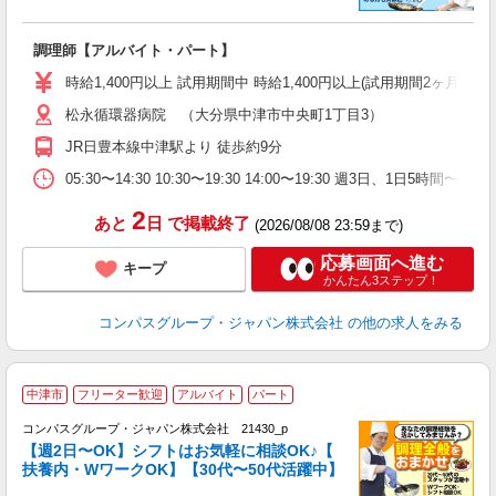
大
調理師【アルバイト・パート】
入
歓
時給1,400円以上 試用期間中 時給1,400円以上(試用期間2ヶ月
～
松永循環器病院 （大分県中津市中央町1丁目3）
用
ル
JR日豊本線中津駅より 徒歩約9分
い
05:30〜14:30 10:30〜19:30 14:00〜19:30 週3日、1日5時
2
あと
日
で掲載終了
(2026/08/08 23:59まで)
応募画面へ進む
キープ
かんたん3ステップ！
コンパスグループ・ジャパン株式会社
の他の求人をみる
中津市
フリーター歓迎
アルバイト
パート
コンパスグループ・ジャパン株式会社 21430_p
く
【週2日〜OK】シフトはお気軽に相談OK♪【
扶養内・WワークOK】【30代〜50代活躍中】