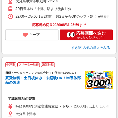
大分県中津市中殿町3-31-14
勤
り
JR日豊本線「中津」駅より徒歩11分
22:00〜翌5:00 1日2時間、週2日からOKのシフト制！ ●扶養内勤務
応募締め切り2026/08/31 23:59まで
応募画面へ進む
キープ
かんたん3ステップ！
すき家
の他の求人をみる
◎
中津市
フリーター歓迎
派遣社員
n
日研トータルソーシング株式会社（お仕事No.10A217）
ー
寮費無料！土日祝休み！未経験OK！半導体部
z
品の製造
談
W
半導体部品の製造
ク
（
時給1600円 別途交通費支給 ＜月収＞ 286000円以上可 153.4H＋残業
貸
大分県中津市