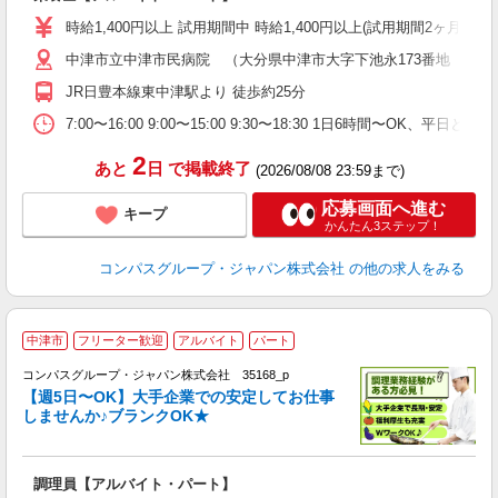
入
歓
時給1,400円以上 試用期間中 時給1,400円以上(試用期間2ヶ月
～
中津市立中津市民病院 （大分県中津市大字下池永173番地 中津
用
2
JR日豊本線東中津駅より 徒歩約25分
朝
ま
7:00〜16:00 9:00〜15:00 9:30〜18:30 1日6時間〜OK、
2
あと
日
で掲載終了
(2026/08/08 23:59まで)
応募画面へ進む
キープ
かんたん3ステップ！
コンパスグループ・ジャパン株式会社
の他の求人をみる
中津市
フリーター歓迎
アルバイト
パート
コンパスグループ・ジャパン株式会社 35168_p
く
【週5日〜OK】大手企業での安定してお仕事
しませんか♪ブランクOK★
大
調理員【アルバイト・パート】
入