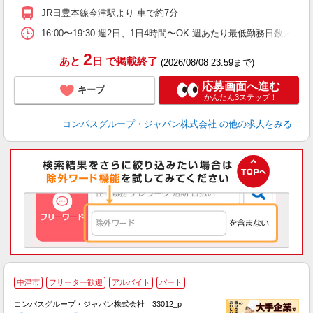
K
JR日豊本線今津駅より 車で約7分
内
16:00〜19:30 週2日、1日4時間〜OK 週あたり最低勤務日数／2日
2
あと
日
で掲載終了
(2026/08/08 23:59まで)
応募画面へ進む
キープ
かんたん3ステップ！
コンパスグループ・ジャパン株式会社
の他の求人をみる
中津市
フリーター歓迎
アルバイト
パート
コンパスグループ・ジャパン株式会社 33012_p