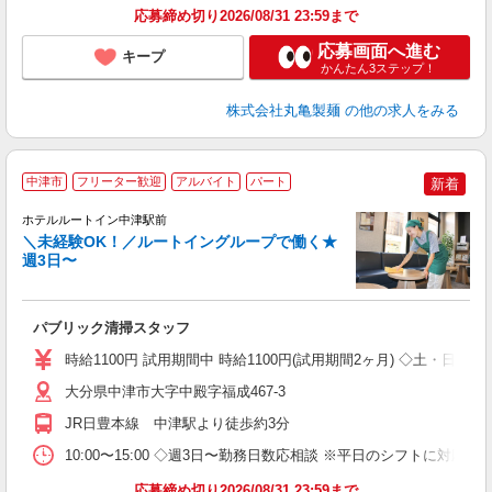
応募締め切り2026/08/31 23:59まで
応募画面へ進む
キープ
かんたん3ステップ！
株式会社丸亀製麺
の他の求人をみる
中津市
フリーター歓迎
アルバイト
パート
新着
ホテルルートイン中津駅前
＼未経験OK！／ルートイングループで働く★
週3日〜
履
夫
り
パブリック清掃スタッフ
勤
度
時給1100円 試用期間中 時給1100円(試用期間2ヶ月) ◇土・日・
大分県中津市大字中殿字福成467-3
JR日豊本線 中津駅より徒歩約3分
10:00〜15:00 ◇週3日〜勤務日数応相談 ※平日のシフトに対応
応募締め切り2026/08/31 23:59まで