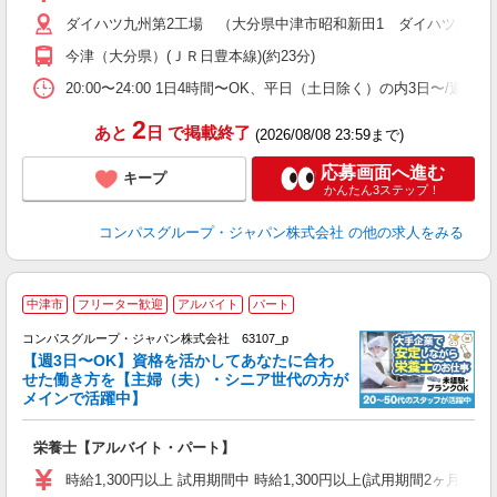
～
ダイハツ九州第2工場 （大分県中津市昭和新田1 ダイハツ九州(
用
務
今津（大分県）(ＪＲ日豊本線)(約23分)
業
20:00〜24:00 1日4時間〜OK、平日（土日除く）の内3日〜/週
2
あと
日
で掲載終了
(2026/08/08 23:59まで)
応募画面へ進む
キープ
かんたん3ステップ！
コンパスグループ・ジャパン株式会社
の他の求人をみる
中津市
フリーター歓迎
アルバイト
パート
コンパスグループ・ジャパン株式会社 63107_p
く
【週3日〜OK】資格を活かしてあなたに合わ
せた働き方を【主婦（夫）・シニア世代の方が
メインで活躍中】
大
栄養士【アルバイト・パート】
入
歓
時給1,300円以上 試用期間中 時給1,300円以上(試用期間2ヶ月
～