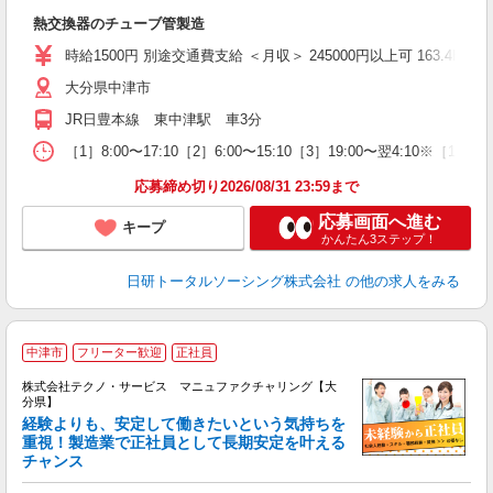
W
熱交換器のチューブ管製造
入
交
時給1500円 別途交通費支給 ＜月収＞ 245000円以上可 163.4H
大分県中津市
JR日豊本線 東中津駅 車3分
［1］8:00〜17:10［2］6:00〜15:10［3］19:00〜翌4:10※［
応募締め切り2026/08/31 23:59まで
応募画面へ進む
キープ
かんたん3ステップ！
日研トータルソーシング株式会社
の他の求人をみる
中津市
フリーター歓迎
正社員
株式会社テクノ・サービス マニュファクチャリング【大
分県】
経験よりも、安定して働きたいという気持ちを
重視！製造業で正社員として長期安定を叶える
チャンス
く