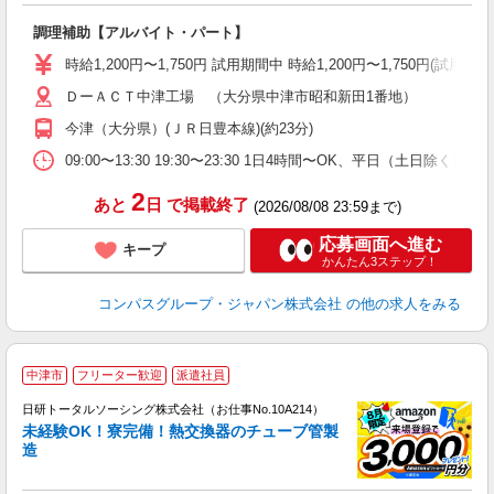
大
調理補助【アルバイト・パート】
入
歓
時給1,200円〜1,750円 試用期間中 時給1,200円〜1,750円(試
～
ＤーＡＣＴ中津工場 （大分県中津市昭和新田1番地）
用
務
今津（大分県）(ＪＲ日豊本線)(約23分)
早
ま
09:00〜13:30 19:30〜23:30 1日4時間〜OK、平日（土日除
2
あと
日
で掲載終了
(2026/08/08 23:59まで)
応募画面へ進む
キープ
かんたん3ステップ！
コンパスグループ・ジャパン株式会社
の他の求人をみる
◎
中津市
フリーター歓迎
派遣社員
n
日研トータルソーシング株式会社（お仕事No.10A214）
ー
未経験OK！寮完備！熱交換器のチューブ管製
z
造
談