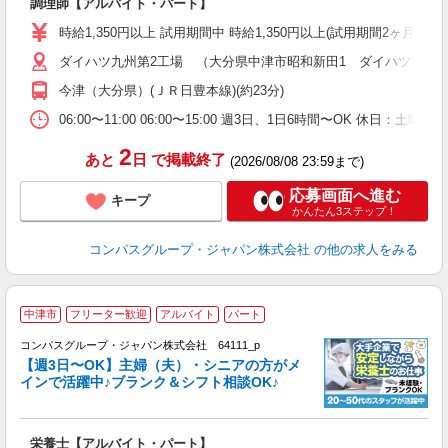
調理師【アルバイト・パート】
入
歓
時給1,350円以上 試用期間中 時給1,350円以上(試用期間2ヶ月
～
ダイハツ九州第2工場 （大分県中津市昭和新田1 ダイハツ九州(
用
務
今津（大分県）(ＪＲ日豊本線)(約23分)
煙
06:00〜11:00 06:00〜15:00 週3日、1日6時間〜OK 休日
2
あと
日
で掲載終了
(2026/08/08 23:59まで)
応募画面へ進む
キープ
かんたん3ステップ！
コンパスグループ・ジャパン株式会社
の他の求人をみる
中津市
フリーター歓迎
アルバイト
パート
コンパスグループ・ジャパン株式会社 64111_p
く
【週3日〜OK】主婦（夫）・シニアの方がメ
インで活躍中♪ブランク＆シフト相談OK♪
大
栄養士【アルバイト・パート】