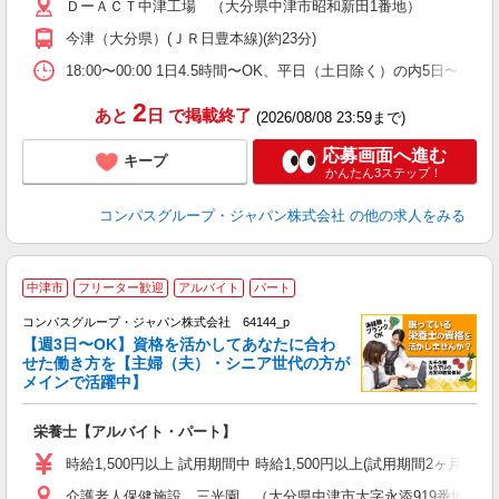
ＤーＡＣＴ中津工場 （大分県中津市昭和新田1番地）
用
み
今津（大分県）(ＪＲ日豊本線)(約23分)
な
18:00〜00:00 1日4.5時間〜OK、平日（土日除く）の内5日〜/
2
あと
日
で掲載終了
(2026/08/08 23:59まで)
応募画面へ進む
キープ
かんたん3ステップ！
コンパスグループ・ジャパン株式会社
の他の求人をみる
中津市
フリーター歓迎
アルバイト
パート
コンパスグループ・ジャパン株式会社 64144_p
く
【週3日〜OK】資格を活かしてあなたに合わ
せた働き方を【主婦（夫）・シニア世代の方が
メインで活躍中】
大
栄養士【アルバイト・パート】
入
歓
時給1,500円以上 試用期間中 時給1,500円以上(試用期間2ヶ月
～
介護老人保健施設 三光園 （大分県中津市大字永添919番地）
用