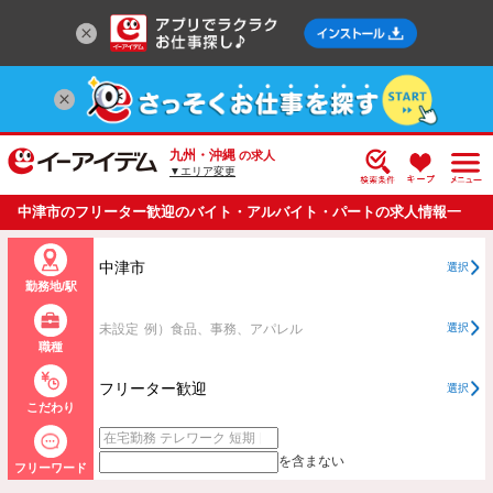
九州・沖縄
の求人
▼エリア変更
中津市のフリーター歓迎のバイト・アルバイト・パートの求人情報一
覧
中津市
選択
勤務地/駅
未設定
例）食品、事務、アパレル
選択
職種
フリーター歓迎
選択
こだわり
を含まない
フリーワード