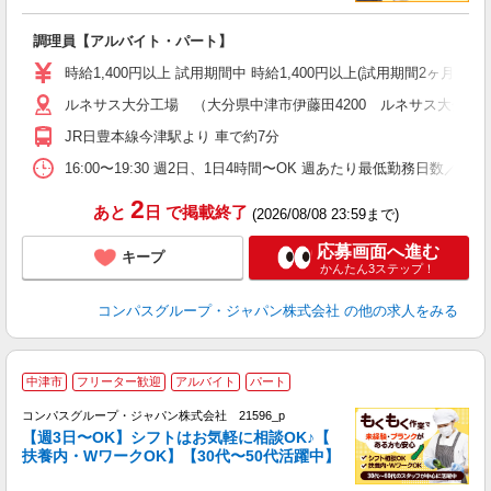
大
調理員【アルバイト・パート】
入
歓
時給1,400円以上 試用期間中 時給1,400円以上(試用期間2ヶ月
～
ルネサス大分工場 （大分県中津市伊藤田4200 ルネサス大分工場
用
K
JR日豊本線今津駅より 車で約7分
内
16:00〜19:30 週2日、1日4時間〜OK 週あたり最低勤務日数／2日
2
あと
日
で掲載終了
(2026/08/08 23:59まで)
応募画面へ進む
キープ
かんたん3ステップ！
コンパスグループ・ジャパン株式会社
の他の求人をみる
中津市
フリーター歓迎
アルバイト
パート
コンパスグループ・ジャパン株式会社 21596_p
く
【週3日〜OK】シフトはお気軽に相談OK♪【
扶養内・WワークOK】【30代〜50代活躍中】