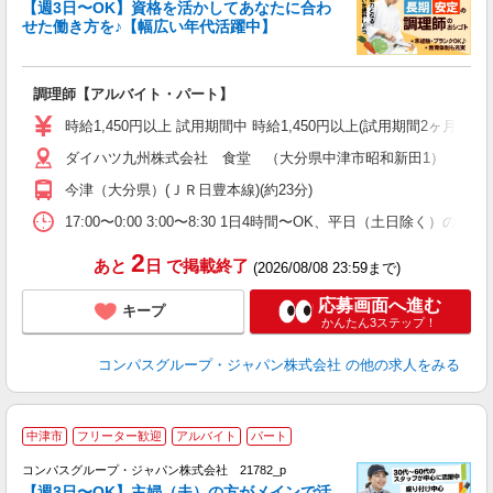
く
【週3日〜OK】資格を活かしてあなたに合わ
せた働き方を♪【幅広い年代活躍中】
大
調理師【アルバイト・パート】
入
歓
時給1,450円以上 試用期間中 時給1,450円以上(試用期間2ヶ月
～
ダイハツ九州株式会社 食堂 （大分県中津市昭和新田1）
用
務
今津（大分県）(ＪＲ日豊本線)(約23分)
分
17:00〜0:00 3:00〜8:30 1日4時間〜OK、平日（土日除く）の
2
あと
日
で掲載終了
(2026/08/08 23:59まで)
応募画面へ進む
キープ
かんたん3ステップ！
コンパスグループ・ジャパン株式会社
の他の求人をみる
中津市
フリーター歓迎
アルバイト
パート
コンパスグループ・ジャパン株式会社 21782_p
く
【週3日〜OK】主婦（夫）の方がメインで活