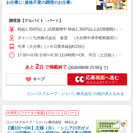
お仕事に♪資格不要の調理のお仕事♪
大
調理員【アルバイト・パート】
入
歓
時給1,350円以上 試用期間中 時給1,350円以上(試用期間2ヶ月
～
ダイハツ九州株式会社 食堂 （大分県中津市昭和新田1）
用
内
今津（大分県）(ＪＲ日豊本線)(約23分)
か
17:00〜0:00 3:00〜8:30 1日4時間〜OK、平日（土日除く）の
2
あと
日
で掲載終了
(2026/08/08 23:59まで)
応募画面へ進む
キープ
かんたん3ステップ！
コンパスグループ・ジャパン株式会社
の他の求人をみる
中津市
フリーター歓迎
アルバイト
パート
コンパスグループ・ジャパン株式会社 64111_p
く
【週3日〜OK】主婦（夫）・シニアの方がメ
インで活躍中♪シフト相談OK♪資格不要の調理