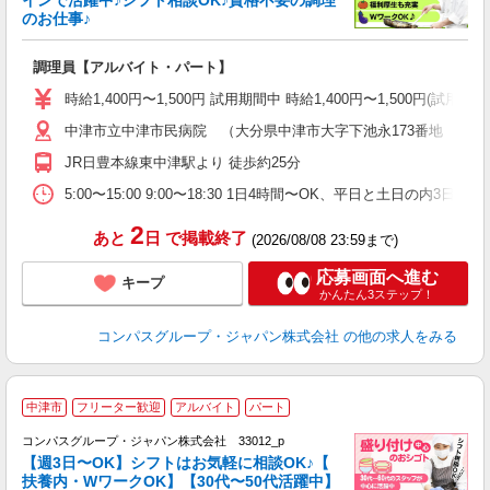
のお仕事♪
大
調理員【アルバイト・パート】
入
歓
時給1,400円〜1,500円 試用期間中 時給1,400円〜1,500円
～
中津市立中津市民病院 （大分県中津市大字下池永173番地 中津
用
O
JR日豊本線東中津駅より 徒歩約25分
朝
ま
5:00〜15:00 9:00〜18:30 1日4時間〜OK、平日と土日の内3日
2
あと
日
で掲載終了
(2026/08/08 23:59まで)
応募画面へ進む
キープ
かんたん3ステップ！
コンパスグループ・ジャパン株式会社
の他の求人をみる
中津市
フリーター歓迎
アルバイト
パート
コンパスグループ・ジャパン株式会社 33012_p
く
【週3日〜OK】シフトはお気軽に相談OK♪【
扶養内・WワークOK】【30代〜50代活躍中】