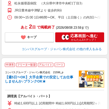
松永循環器病院 （大分県中津市中央町1丁目3）
用
2
JR日豊本線中津駅より 徒歩約9分
内
勤
09:00〜15:00 1日4時間〜OK、平日（土日除く）の内3日〜/週
2
あと
日
で掲載終了
(2026/08/08 23:59まで)
応募画面へ進む
キープ
かんたん3ステップ！
コンパスグループ・ジャパン株式会社
の他の求人をみる
中津市
フリーター歓迎
アルバイト
パート
コンパスグループ・ジャパン株式会社 21596_p
く
【週5日〜OK】大手企業での安定してお仕事
しませんか♪ブランクOK★
大
調理員【アルバイト・パート】
入
歓
時給1,600円以上 試用期間中 時給1,600円以上(試用期間2ヶ月) 
～