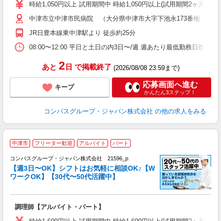
歓
時給1,050円以上 試用期間中 時給1,050円以上(試用期間2ヶ月
～
中津市立中津市民病院 （大分県中津市大字下池永173番地 中津
用
2
JR日豊本線東中津駅より 徒歩約25分
禁
食
08:00〜12:00 平日と土日の内3日〜/週 週あたり最低勤務日数／3日
2
あと
日
で掲載終了
(2026/08/08 23:59まで)
応募画面へ進む
キープ
かんたん3ステップ！
コンパスグループ・ジャパン株式会社
の他の求人をみる
中津市
フリーター歓迎
アルバイト
パート
コンパスグループ・ジャパン株式会社 21596_p
く
【週3日〜OK】シフトはお気軽に相談OK♪【W
ワークOK】【30代〜50代活躍中】
大
調理師【アルバイト・パート】
入
歓