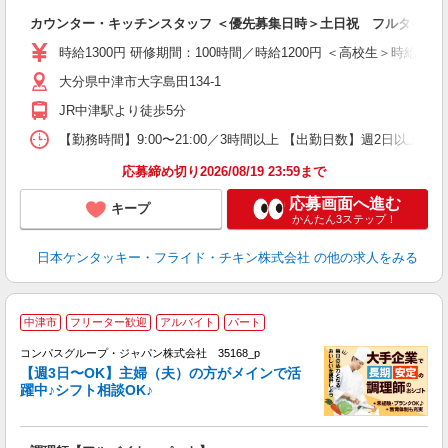
見
カウンター・キッチンスタッフ ＜優先募集日時＞土日祝 フルタイム
未
ダ
時給1300円 研修期間：100時間／時給1200円 ＜高校生＞時給120
昇
大分県中津市大字島田134-1
上
か
JR中津駅より徒歩5分
【勤務時間】9:00〜21:00／3時間以上 【出勤日数】週2日以
応募締め切り2026/08/19 23:59まで
応募画面へ進む
キープ
かんたん3ステップ！
日本ケンタッキー・フライド・チキン株式会社
の他の求人をみる
中津市
フリーター歓迎
アルバイト
パート
コンパスグループ・ジャパン株式会社 35168_p
く
【週3日〜OK】主婦（夫）の方がメインで活
躍中♪シフト相談OK♪
大