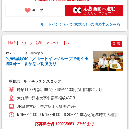
応募画面へ進む
キープ
かんたん3ステップ！
ルートインジャパン株式会社
の他の求人をみる
中津市
フリーター歓迎
アルバイト
パート
新着
ホテルルートイン中津駅前
＼未経験OK！／ルートイングループで働く★
週3日〜｜まかない制度あり
履
迎
躍
朝食ホール・キッチンスタッフ
早
交
時給1100円 試用期間中 時給1100円(試用期間2ヶ月)
社
大分県中津市大字中殿字福成467-3
JR日豊本線 中津駅より徒歩約3分
5:15〜11:00 ※5:15〜9:00、6:30〜11:00など勤務時間の相談
応募締め切り2026/08/31 23:59まで