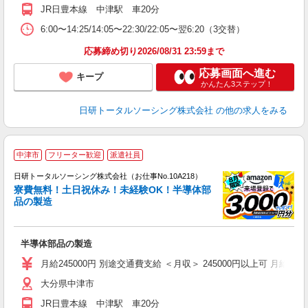
JR日豊本線 中津駅 車20分
6:00〜14:25/14:05〜22:30/22:05〜翌6:20（3交替）
応募締め切り2026/08/31 23:59まで
応募画面へ進む
キープ
かんたん3ステップ！
日研トータルソーシング株式会社
の他の求人をみる
◎
中津市
フリーター歓迎
派遣社員
n
日研トータルソーシング株式会社（お仕事No.10A218）
ー
寮費無料！土日祝休み！未経験OK！半導体部
z
品の製造
談
W
半導体部品の製造
ク
（
月給245000円 別途交通費支給 ＜月収＞ 245000円以上可 月給2450
貸
大分県中津市
JR日豊本線 中津駅 車20分