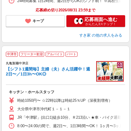
24時間募集 1日2時間、週2日からOKのシフト制！ ※高校生のシ
応募締め切り2026/08/31 23:59まで
応募画面へ進む
キープ
かんたん3ステップ！
すき家
の他の求人をみる
中津市
フリーター歓迎
アルバイト
パート
丸亀製麺中津店
【シフト1週間毎】主婦（夫）さん活躍中！週
2日〜／1日3h〜OK◎
ル
キッチン・ホールスタッフ
入
者
時給1050円〜 ☆22時以降は時給25％UP（深夜割増有）
歓
大分県中津市沖代町１－１－１
～
り
JR「中津駅」(出口1)徒歩10分、Ｒ213沿い ★車・バイク通
勤
べ
8:00〜24:00の間で、週2日〜、1日3時間〜OK！ 1ヶ月〜
迎