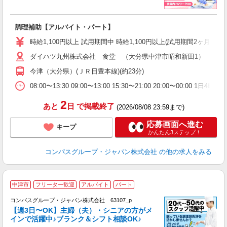
大
調理補助【アルバイト・パート】
入
歓
時給1,100円以上 試用期間中 時給1,100円以上(試用期間2ヶ月
～
ダイハツ九州株式会社 食堂 （大分県中津市昭和新田1）
用
務
今津（大分県）(ＪＲ日豊本線)(約23分)
ク
08:00〜13:30 09:00〜13:00 15:30〜21:00 20:00〜0
2
あと
日
で掲載終了
(2026/08/08 23:59まで)
応募画面へ進む
キープ
かんたん3ステップ！
コンパスグループ・ジャパン株式会社
の他の求人をみる
中津市
フリーター歓迎
アルバイト
パート
コンパスグループ・ジャパン株式会社 63107_p
く
【週3日〜OK】主婦（夫）・シニアの方がメ
インで活躍中♪ブランク＆シフト相談OK♪