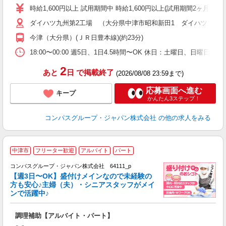
歓
時給1,600円以上 試用期間中 時給1,600円以上(試用期間2ヶ月) 
～
ダイハツ九州第2工場 （大分県中津市昭和新田1 ダイハツ九州(
用
平
今津（大分県）(ＪＲ日豊本線)(約23分)
副
18:00〜00:00 週5日、1日4.5時間〜OK 休日：土曜日、日曜日
2
あと
日
で掲載終了
(2026/08/08 23:59まで)
応募画面へ進む
キープ
かんたん3ステップ！
コンパスグループ・ジャパン株式会社
の他の求人をみる
中津市
フリーター歓迎
アルバイト
パート
コンパスグループ・ジャパン株式会社 64111_p
く
【週3日〜OK】盛付けメインなので未経験の
方も安心♪主婦（夫）・シニアスタッフがメイ
ンで活躍中♪
大
調理補助【アルバイト・パート】
入