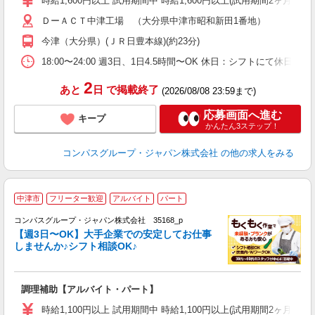
時給1,600円以上 試用期間中 時給1,600円以上(試用期間2ヶ月) 
～
ＤーＡＣＴ中津工場 （大分県中津市昭和新田1番地）
用
O
今津（大分県）(ＪＲ日豊本線)(約23分)
ク
18:00〜24:00 週3日、1日4.5時間〜OK 休日：シフトにて休日
2
あと
日
で掲載終了
(2026/08/08 23:59まで)
応募画面へ進む
キープ
かんたん3ステップ！
コンパスグループ・ジャパン株式会社
の他の求人をみる
中津市
フリーター歓迎
アルバイト
パート
コンパスグループ・ジャパン株式会社 35168_p
く
【週3日〜OK】大手企業での安定してお仕事
しませんか♪シフト相談OK♪
大
調理補助【アルバイト・パート】
入
歓
時給1,100円以上 試用期間中 時給1,100円以上(試用期間2ヶ月