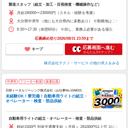
入
製造スタッフ（組立・加工・目視検査・機械操作など）
未
あ
月給180000〜230000円（スキル・経験を考慮）
遣
大分県中津市 （他にも大分県内に多数あり） ※勤務地はご希望を
8:30〜17:30（休憩60分） ※但し、業務上必要がある場合
応募締め切り2026/08/31 23:59まで
応募画面へ進む
キープ
かんたん3ステップ！
株式会社テクノ・サービス
の他の求人をみる
◎
中津市
フリーター歓迎
派遣社員
n
日研トータルソーシング株式会社（お仕事No.10A833）
ー
未経験OK！寮完備！自動車用ライトの組立・
z
オペレーター・検査・部品供給
談
W
自動車用ライトの組立・オペレーター・検査・部品供給
入
社
時給1500円 別途交通費支給 ＜月収＞ 281000円以上可 162.64H＋残