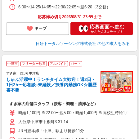
6:00〜14:25/14:05〜22:30/22:05〜翌6:20（3交替）
応募締め切り2026/08/31 23:59まで
応募画面へ進む
キープ
かんたん3ステップ！
日研トータルソーシング株式会社
の他の求人をみる
≪
中津市
フリーター歓迎
アルバイト
パート
すき家 213号中津店
しゅふ活躍中！ランチタイム大歓迎！週2日・
安
1日2h〜応相談♪未経験／扶養内勤務OK☆履歴
書不要
の
すき家の店舗スタッフ（接客・調理・清掃など）
履
タ
時給1,100円 ※22:00〜翌5:00：時給1,400円 ※高校生時給1,035
（
大分県中津市中殿町3-31-14
夜
割
JR日豊本線「中津」駅より徒歩11分