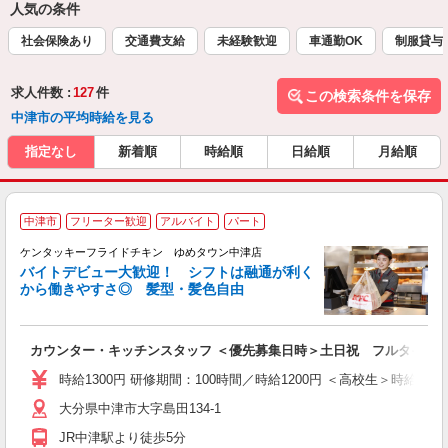
人気の条件
社会保険あり
交通費支給
未経験歓迎
車通勤OK
制服貸与
求人件数 :
127
件
この検索条件を保存
中津市の平均時給を見る
指定なし
新着順
時給順
日給順
月給順
中津市
フリーター歓迎
アルバイト
パート
ケンタッキーフライドチキン ゆめタウン中津店
バイトデビュー大歓迎！ シフトは融通が利く
から働きやすさ◎ 髪型・髪色自由
立
カウンター・キッチンスタッフ ＜優先募集日時＞土日祝 フルタイム
未
ダ
時給1300円 研修期間：100時間／時給1200円 ＜高校生＞時給120
昇
大分県中津市大字島田134-1
上
か
JR中津駅より徒歩5分