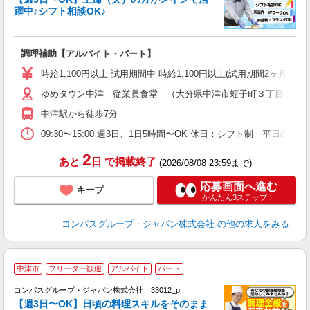
躍中♪シフト相談OK♪
大
調理補助【アルバイト・パート】
入
歓
時給1,100円以上 試用期間中 時給1,100円以上(試用期間2ヶ月
～
ゆめタウン中津 従業員食堂 （大分県中津市蛭子町３丁目９９
用
禁
中津駅から徒歩7分
K
09:30〜15:00 週3日、1日5時間〜OK 休日：シフト制 平
2
あと
日
で掲載終了
(2026/08/08 23:59まで)
応募画面へ進む
キープ
かんたん3ステップ！
コンパスグループ・ジャパン株式会社
の他の求人をみる
中津市
フリーター歓迎
アルバイト
パート
コンパスグループ・ジャパン株式会社 33012_p
く
【週3日〜OK】日頃の料理スキルをそのまま