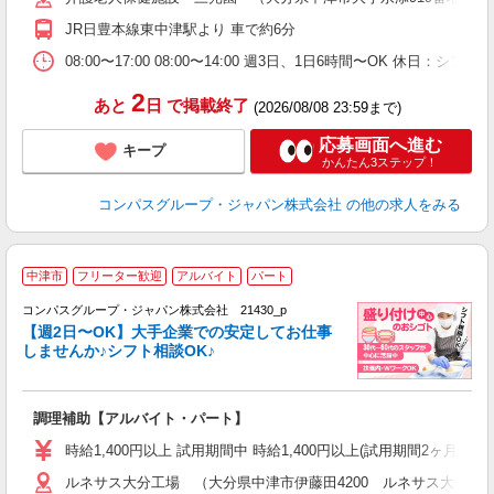
シ
JR日豊本線東中津駅より 車で約6分
副
08:00〜17:00 08:00〜14:00 週3日、1日6時間〜OK 
2
あと
日
で掲載終了
(2026/08/08 23:59まで)
応募画面へ進む
キープ
かんたん3ステップ！
コンパスグループ・ジャパン株式会社
の他の求人をみる
中津市
フリーター歓迎
アルバイト
パート
コンパスグループ・ジャパン株式会社 21430_p
く
【週2日〜OK】大手企業での安定してお仕事
しませんか♪シフト相談OK♪
大
調理補助【アルバイト・パート】
入
歓
時給1,400円以上 試用期間中 時給1,400円以上(試用期間2ヶ月
～
ルネサス大分工場 （大分県中津市伊藤田4200 ルネサス大分工場
用