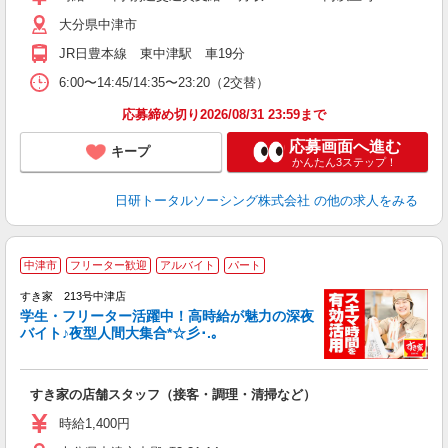
大分県中津市
JR日豊本線 東中津駅 車19分
6:00〜14:45/14:35〜23:20（2交替）
応募締め切り2026/08/31 23:59まで
応募画面へ進む
キープ
かんたん3ステップ！
日研トータルソーシング株式会社
の他の求人をみる
中津市
フリーター歓迎
アルバイト
パート
すき家 213号中津店
学生・フリーター活躍中！高時給が魅力の深夜
バイト♪夜型人間大集合*☆彡･.｡
つ
すき家の店舗スタッフ（接客・調理・清掃など）
履
ミ
時給1,400円
～