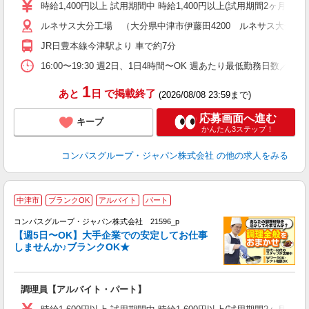
歓
時給1,400円以上 試用期間中 時給1,400円以上(試用期間2ヶ月
～
ルネサス大分工場 （大分県中津市伊藤田4200 ルネサス大分工場
用
K
JR日豊本線今津駅より 車で約7分
内
16:00〜19:30 週2日、1日4時間〜OK 週あたり最低勤務日数／2日
1
あと
日
で掲載終了
(2026/08/08 23:59まで)
応募画面へ進む
キープ
かんたん3ステップ！
コンパスグループ・ジャパン株式会社
の他の求人をみる
中津市
ブランクOK
アルバイト
パート
コンパスグループ・ジャパン株式会社 21596_p
く
【週5日〜OK】大手企業での安定してお仕事
しませんか♪ブランクOK★
大
調理員【アルバイト・パート】
入
歓