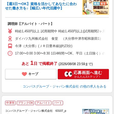
く
【週3日〜OK】資格を活かしてあなたに合わ
せた働き方を♪【幅広い年代活躍中】
大
調理師【アルバイト・パート】
入
歓
時給1,450円以上 試用期間中 時給1,450円以上(試用期間2ヶ月
～
ダイハツ九州株式会社 食堂 （大分県中津市昭和新田1）
用
務
今津（大分県）(ＪＲ日豊本線)(約23分)
分
17:00〜0:00 3:00〜8:30 1日4時間〜OK、平日（土日除く）の
1
あと
日
で掲載終了
(2026/08/08 23:59まで)
応募画面へ進む
キープ
かんたん3ステップ！
コンパスグループ・ジャパン株式会社
の他の求人をみる
中津市
ブランクOK
アルバイト
パート
コンパスグループ・ジャパン株式会社 63107_p