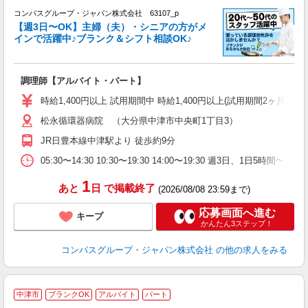
コンパスグループ・ジャパン株式会社 63107_p
く
【週3日〜OK】主婦（夫）・シニアの方がメ
インで活躍中♪ブランク＆シフト相談OK♪
大
調理師【アルバイト・パート】
入
歓
時給1,400円以上 試用期間中 時給1,400円以上(試用期間2ヶ月
～
松永循環器病院 （大分県中津市中央町1丁目3）
用
ル
JR日豊本線中津駅より 徒歩約9分
い
05:30〜14:30 10:30〜19:30 14:00〜19:30 週3日、1日5時
1
あと
日
で掲載終了
(2026/08/08 23:59まで)
応募画面へ進む
キープ
かんたん3ステップ！
コンパスグループ・ジャパン株式会社
の他の求人をみる
中津市
ブランクOK
アルバイト
パート