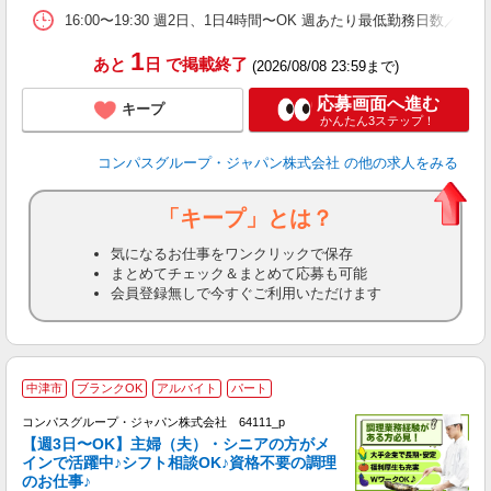
16:00〜19:30 週2日、1日4時間〜OK 週あたり最低勤務日数／2日
1
あと
日
で掲載終了
(2026/08/08 23:59まで)
応募画面へ進む
キープ
かんたん3ステップ！
コンパスグループ・ジャパン株式会社
の他の求人をみる
「キープ」とは？
気になるお仕事をワンクリックで保存
まとめてチェック＆まとめて応募も可能
会員登録無しで今すぐご利用いただけます
中津市
ブランクOK
アルバイト
パート
コンパスグループ・ジャパン株式会社 64111_p
く
【週3日〜OK】主婦（夫）・シニアの方がメ
インで活躍中♪シフト相談OK♪資格不要の調理
のお仕事♪