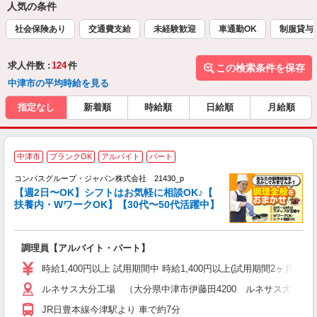
人気の条件
社会保険あり
交通費支給
未経験歓迎
車通勤OK
制服貸与
求人件数 :
124
件
この検索条件を保存
中津市の平均時給を見る
指定なし
新着順
時給順
日給順
月給順
中津市
ブランクOK
アルバイト
パート
コンパスグループ・ジャパン株式会社 21430_p
く
【週2日〜OK】シフトはお気軽に相談OK♪【
扶養内・WワークOK】【30代〜50代活躍中】
大
調理員【アルバイト・パート】
入
歓
時給1,400円以上 試用期間中 時給1,400円以上(試用期間2ヶ月
～
ルネサス大分工場 （大分県中津市伊藤田4200 ルネサス大分工場
用
K
JR日豊本線今津駅より 車で約7分
内