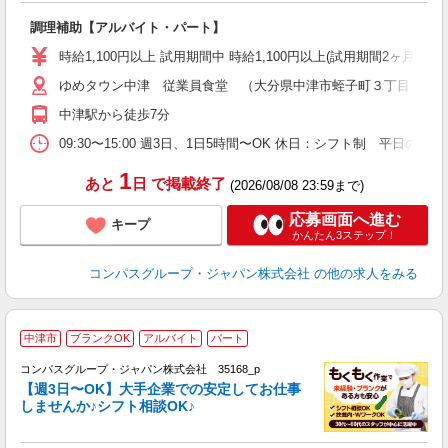
大
調理補助【アルバイト・パート】
入
歓
時給1,100円以上 試用期間中 時給1,100円以上(試用期間2ヶ月
～
ゆめタウン中津 従業員食堂 （大分県中津市蛭子町３丁目９９
用
禁
中津駅から徒歩7分
K
09:30〜15:00 週3日、1日5時間〜OK 休日：シフト制 平
1
あと
日
で掲載終了
(2026/08/08 23:59まで)
応募画面へ進む
キープ
かんたん3ステップ！
コンパスグループ・ジャパン株式会社
の他の求人をみる
中津市
ブランクOK
アルバイト
パート
コンパスグループ・ジャパン株式会社 35168_p
く
【週3日〜OK】大手企業での安定してお仕事
しませんか♪シフト相談OK♪