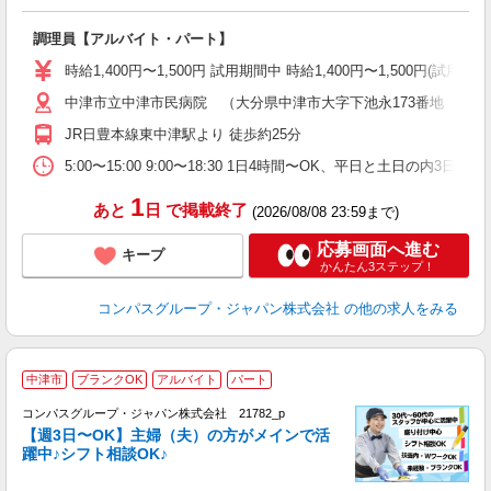
大
調理員【アルバイト・パート】
入
歓
時給1,400円〜1,500円 試用期間中 時給1,400円〜1,500円
～
中津市立中津市民病院 （大分県中津市大字下池永173番地 中津
用
O
JR日豊本線東中津駅より 徒歩約25分
朝
ま
5:00〜15:00 9:00〜18:30 1日4時間〜OK、平日と土日の内3日
1
あと
日
で掲載終了
(2026/08/08 23:59まで)
応募画面へ進む
キープ
かんたん3ステップ！
コンパスグループ・ジャパン株式会社
の他の求人をみる
中津市
ブランクOK
アルバイト
パート
コンパスグループ・ジャパン株式会社 21782_p
く
【週3日〜OK】主婦（夫）の方がメインで活
躍中♪シフト相談OK♪