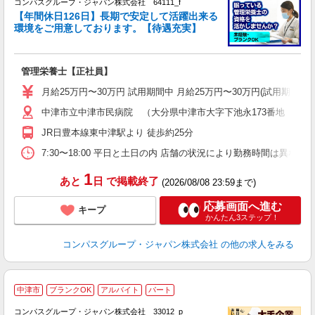
コンパスグループ・ジャパン株式会社 64111_f
【年間休日126日】長期で安定して活躍出来る
環境をご用意しております。【待遇充実】
す
入
卒
管理栄養士【正社員】
ミ
あ
月給25万円〜30万円 試用期間中 月給25万円〜30万円(試用期
休
中津市立中津市民病院 （大分県中津市大字下池永173番地 中津
K
JR日豊本線東中津駅より 徒歩約25分
7:30〜18:00 平日と土日の内 店舗の状況により勤務時間は異なりま
1
あと
日
で掲載終了
(2026/08/08 23:59まで)
応募画面へ進む
キープ
かんたん3ステップ！
コンパスグループ・ジャパン株式会社
の他の求人をみる
中津市
ブランクOK
アルバイト
パート
コンパスグループ・ジャパン株式会社 33012_p