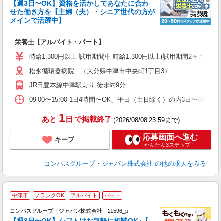
く
【週3日〜OK】資格を活かしてあなたに合わ
せた働き方を【主婦（夫）・シニア世代の方が
メインで活躍中】
大
栄養士【アルバイト・パート】
入
歓
時給1,300円以上 試用期間中 時給1,300円以上(試用期間2ヶ月
～
松永循環器病院 （大分県中津市中央町1丁目3）
用
2
JR日豊本線中津駅より 徒歩約9分
内
勤
09:00〜15:00 1日4時間〜OK、平日（土日除く）の内3日〜/週
1
あと
日
で掲載終了
(2026/08/08 23:59まで)
応募画面へ進む
キープ
かんたん3ステップ！
コンパスグループ・ジャパン株式会社
の他の求人をみる
中津市
ブランクOK
アルバイト
パート
コンパスグループ・ジャパン株式会社 21596_p
く
【週3日〜OK】シフトはお気軽に相談OK♪【