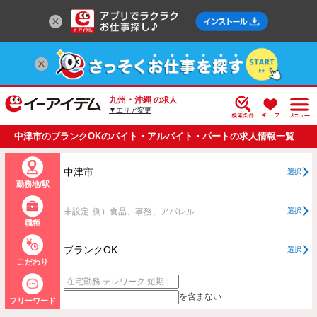
九州・沖縄
の求人
▼エリア変更
中津市のブランクOKのバイト・アルバイト・パートの求人情報一覧
中津市
選択
勤務地/駅
未設定
例）食品、事務、アパレル
選択
職種
ブランクOK
選択
こだわり
を含まない
フリーワード