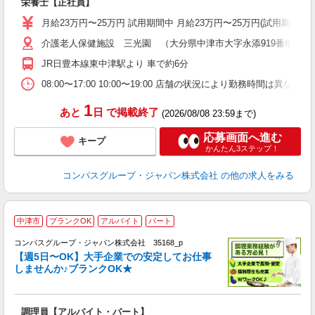
栄養士【正社員】
入
卒
月給23万円〜25万円 試用期間中 月給23万円〜25万円(試用期
ミ
介護老人保健施設 三光園 （大分県中津市大字永添919番地）
あ
休
JR日豊本線東中津駅より 車で約6分
助
08:00〜17:00 10:00〜19:00 店舗の状況により勤務時間は異なり
1
あと
日
で掲載終了
(2026/08/08 23:59まで)
応募画面へ進む
キープ
かんたん3ステップ！
コンパスグループ・ジャパン株式会社
の他の求人をみる
中津市
ブランクOK
アルバイト
パート
コンパスグループ・ジャパン株式会社 35168_p
く
【週5日〜OK】大手企業での安定してお仕事
しませんか♪ブランクOK★
大
調理員【アルバイト・パート】