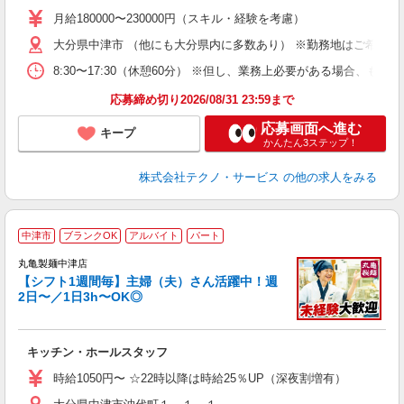
未
あ
月給180000〜230000円（スキル・経験を考慮）
遣
大分県中津市 （他にも大分県内に多数あり） ※勤務地はご希望を
8:30〜17:30（休憩60分） ※但し、業務上必要がある場合
応募締め切り2026/08/31 23:59まで
応募画面へ進む
キープ
かんたん3ステップ！
株式会社テクノ・サービス
の他の求人をみる
中津市
ブランクOK
アルバイト
パート
丸亀製麺中津店
【シフト1週間毎】主婦（夫）さん活躍中！週
2日〜／1日3h〜OK◎
ル
キッチン・ホールスタッフ
入
者
時給1050円〜 ☆22時以降は時給25％UP（深夜割増有）
歓