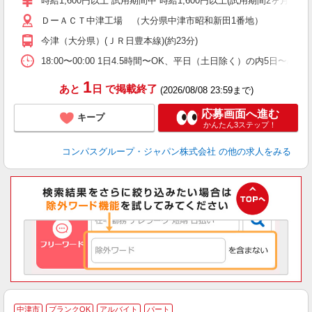
時給1,600円以上 試用期間中 時給1,600円以上(試用期間2ヶ月) 
～
ＤーＡＣＴ中津工場 （大分県中津市昭和新田1番地）
用
み
今津（大分県）(ＪＲ日豊本線)(約23分)
な
18:00〜00:00 1日4.5時間〜OK、平日（土日除く）の内5日〜/
1
あと
日
で掲載終了
(2026/08/08 23:59まで)
応募画面へ進む
キープ
かんたん3ステップ！
コンパスグループ・ジャパン株式会社
の他の求人をみる
中津市
ブランクOK
アルバイト
パート