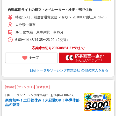
談
W
自動車用ライトの組立・オペレーター・検査・部品供給
入
社
時給1500円 別途交通費支給 ＜月収＞ 281000円以上可 162.64H＋残
大分県中津市
JR日豊本線 東中津駅 車19分
6:00〜14:45/14:35〜23:20（2交替）
応募締め切り2026/08/31 23:59まで
応募画面へ進む
キープ
かんたん3ステップ！
日研トータルソーシング株式会社
の他の求人をみる
◎
中津市
ブランクOK
派遣社員
n
日研トータルソーシング株式会社（お仕事No.10A217）
ー
寮費無料！土日祝休み！未経験OK！半導体部
z
品の製造
談