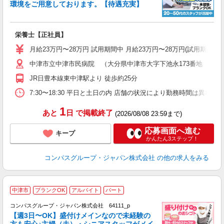
環境をご用意しております。【待遇充実】
栄養士【正社員】
入
卒
月給23万円〜28万円 試用期間中 月給23万円〜28万円(試用期
ミ
中津市立中津市民病院 （大分県中津市大字下池永173番地 中津
あ
休
JR日豊本線東中津駅より 徒歩約25分
副
7:30〜18:30 平日と土日の内 店舗の状況により勤務時間は異なりま
1
あと
日
で掲載終了
(2026/08/08 23:59まで)
応募画面へ進む
キープ
かんたん3ステップ！
コンパスグループ・ジャパン株式会社
の他の求人をみる
中津市
ブランクOK
アルバイト
パート
コンパスグループ・ジャパン株式会社 64111_p
く
【週3日〜OK】盛付けメインなので未経験の
方も安心♪主婦（夫）・シニアスタッフがメイ