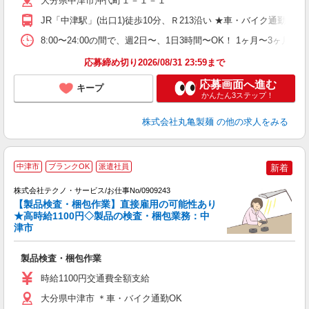
大分県中津市沖代町１－１－１
～
り
JR「中津駅」(出口1)徒歩10分、Ｒ213沿い ★車・バイク通
勤
べ
8:00〜24:00の間で、週2日〜、1日3時間〜OK！ 1ヶ月〜
迎
応募締め切り2026/08/31 23:59まで
応募画面へ進む
キープ
かんたん3ステップ！
株式会社丸亀製麺
の他の求人をみる
中津市
ブランクOK
派遣社員
新着
株式会社テクノ・サービス/お仕事No/0909243
【製品検査・梱包作業】直接雇用の可能性あり
★高時給1100円◇製品の検査・梱包業務：中
津市
ル
ス
製品検査・梱包作業
履
高
時給1100円交通費全額支給
大分県中津市 ＊車・バイク通勤OK