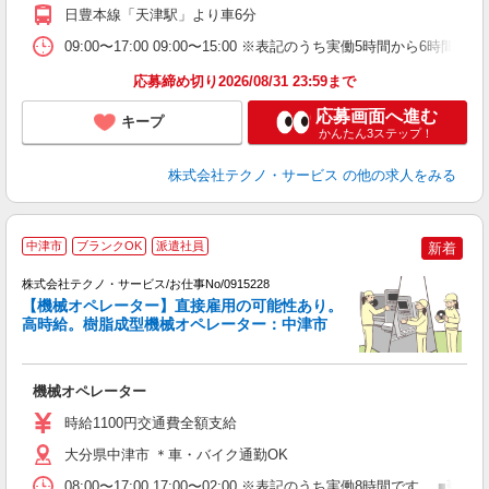
日豊本線「天津駅」より車6分
09:00〜17:00 09:00〜15:00 ※表記のうち実働5時間から
応募締め切り2026/08/31 23:59まで
応募画面へ進む
キープ
かんたん3ステップ！
株式会社テクノ・サービス
の他の求人をみる
中津市
ブランクOK
派遣社員
新着
株式会社テクノ・サービス/お仕事No/0915228
【機械オペレーター】直接雇用の可能性あり。
高時給。樹脂成型機械オペレーター：中津市
0
機械オペレーター
履
高
時給1100円交通費全額支給
ク
大分県中津市 ＊車・バイク通勤OK
08:00〜17:00 17:00〜02:00 ※表記のうち実働8時間です