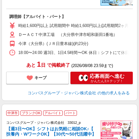
大
調理師【アルバイト・パート】
入
歓
時給1,600円以上 試用期間中 時給1,600円以上(試用期間2ヶ月) 
～
ＤーＡＣＴ中津工場 （大分県中津市昭和新田1番地）
用
O
今津（大分県）(ＪＲ日豊本線)(約23分)
ク
18:00〜24:00 週3日、1日4.5時間〜OK 休日：シフトにて休日
1
あと
日
で掲載終了
(2026/08/08 23:59まで)
応募画面へ進む
キープ
かんたん3ステップ！
コンパスグループ・ジャパン株式会社
の他の求人をみる
中津市
ブランクOK
アルバイト
パート
コンパスグループ・ジャパン株式会社 33012_p
く
【週3日〜OK】シフトはお気軽に相談OK♪【
扶養内・WワークOK】【30代〜50代活躍中】