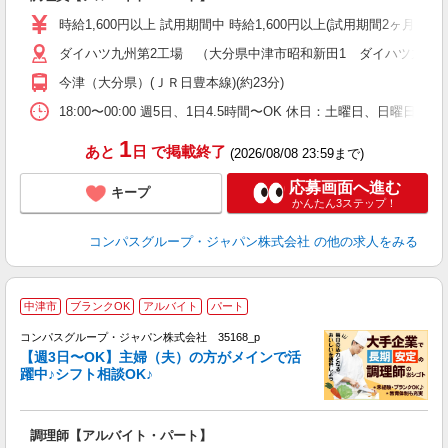
入
歓
時給1,600円以上 試用期間中 時給1,600円以上(試用期間2ヶ月) 
～
ダイハツ九州第2工場 （大分県中津市昭和新田1 ダイハツ九州(
用
平
今津（大分県）(ＪＲ日豊本線)(約23分)
副
18:00〜00:00 週5日、1日4.5時間〜OK 休日：土曜日、日曜日
1
あと
日
で掲載終了
(2026/08/08 23:59まで)
応募画面へ進む
キープ
かんたん3ステップ！
コンパスグループ・ジャパン株式会社
の他の求人をみる
中津市
ブランクOK
アルバイト
パート
コンパスグループ・ジャパン株式会社 35168_p
く
【週3日〜OK】主婦（夫）の方がメインで活
躍中♪シフト相談OK♪
大
調理師【アルバイト・パート】
入