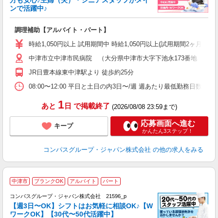
ンで活躍中♪
大
調理補助【アルバイト・パート】
入
歓
時給1,050円以上 試用期間中 時給1,050円以上(試用期間2ヶ月
～
中津市立中津市民病院 （大分県中津市大字下池永173番地 中津
用
2
JR日豊本線東中津駅より 徒歩約25分
禁
食
08:00〜12:00 平日と土日の内3日〜/週 週あたり最低勤務日数／3日
1
あと
日
で掲載終了
(2026/08/08 23:59まで)
応募画面へ進む
キープ
かんたん3ステップ！
コンパスグループ・ジャパン株式会社
の他の求人をみる
中津市
ブランクOK
アルバイト
パート
コンパスグループ・ジャパン株式会社 21596_p
く
【週3日〜OK】シフトはお気軽に相談OK♪【W
ワークOK】【30代〜50代活躍中】