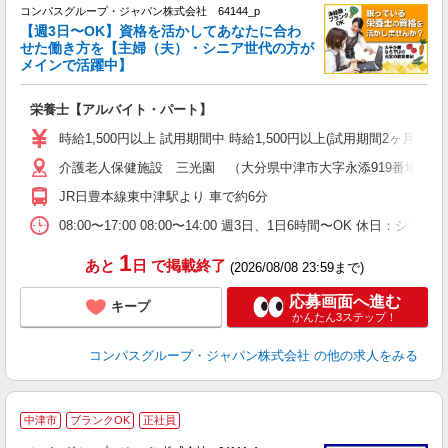
コンパスグループ・ジャパン株式会社 64144_p
く
【週3日〜OK】資格を活かしてあなたに合わ
せた働き方を【主婦（夫）・シニア世代の方が
メインで活躍中】
大
栄養士【アルバイト・パート】
入
歓
時給1,500円以上 試用期間中 時給1,500円以上(試用期間2ヶ月
～
介護老人保健施設 三光園 （大分県中津市大字永添919番地）
用
シ
JR日豊本線東中津駅より 車で約6分
副
08:00〜17:00 08:00〜14:00 週3日、1日6時間〜OK 
1
あと
日
で掲載終了
(2026/08/08 23:59まで)
応募画面へ進む
キープ
かんたん3ステップ！
コンパスグループ・ジャパン株式会社
の他の求人をみる
中津市
ブランクOK
正社員