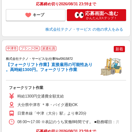
応募締め切り2026/08/31 23:59まで
応募画面へ進む
キープ
かんたん3ステップ！
株式会社テクノ・サービス
の他の求人をみる
中津市
ブランクOK
派遣社員
新着
株式会社テクノ・サービス/お仕事No/0915872
【フォークリフト作業】直接雇用の可能性あり
。高時給1300円。フォークリフト作業
で
サ
フォークリフト作業
履
ラ
時給1300円交通費全額支給
O
大分県中津市 ＊車・バイク通勤OK
日豊本線「中津（大分）駅」より車20分
08:00〜17:00 ※表記のうち実働8時間です。 ■勤務曜日：月
応募締め切り2026/08/31 23:59まで