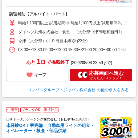
大
調理補助【アルバイト・パート】
入
歓
時給1,100円以上 試用期間中 時給1,100円以上(試用期間2ヶ月
～
ダイハツ九州株式会社 食堂 （大分県中津市昭和新田1）
用
務
今津（大分県）(ＪＲ日豊本線)(約23分)
ク
08:00〜13:30 09:00〜13:00 15:30〜21:00 20:00〜0
1
あと
日
で掲載終了
(2026/08/08 23:59まで)
応募画面へ進む
キープ
かんたん3ステップ！
コンパスグループ・ジャパン株式会社
の他の求人をみる
◎
中津市
ブランクOK
派遣社員
n
日研トータルソーシング株式会社（お仕事No.10A833）
ー
未経験OK！寮完備！自動車用ライトの組立・
z
オペレーター・検査・部品供給