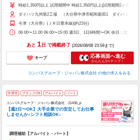
歓
時給1,350円以上 試用期間中 時給1,350円以上(試用期間2ヶ月
～
ダイハツ九州第2工場 （大分県中津市昭和新田1 ダイハツ九州(
用
務
今津（大分県）(ＪＲ日豊本線)(約23分)
煙
06:00〜11:00 06:00〜15:00 週3日、1日6時間〜OK 休日
1
あと
日
で掲載終了
(2026/08/08 23:59まで)
応募画面へ進む
キープ
かんたん3ステップ！
コンパスグループ・ジャパン株式会社
の他の求人をみる
中津市
ブランクOK
アルバイト
パート
コンパスグループ・ジャパン株式会社 21430_p
く
【週2日〜OK】大手企業での安定してお仕事
しませんか♪シフト相談OK♪
大
調理補助【アルバイト・パート】
入