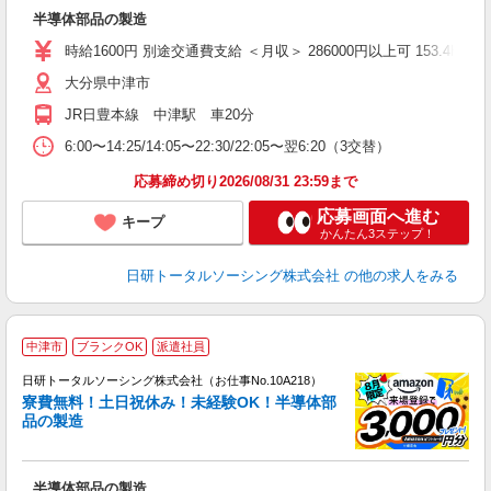
W
半導体部品の製造
ク
（
時給1600円 別途交通費支給 ＜月収＞ 286000円以上可 153.4H＋残業
貸
大分県中津市
JR日豊本線 中津駅 車20分
6:00〜14:25/14:05〜22:30/22:05〜翌6:20（3交替）
応募締め切り2026/08/31 23:59まで
応募画面へ進む
キープ
かんたん3ステップ！
日研トータルソーシング株式会社
の他の求人をみる
◎
中津市
ブランクOK
派遣社員
n
日研トータルソーシング株式会社（お仕事No.10A218）
ー
寮費無料！土日祝休み！未経験OK！半導体部
z
品の製造
談
W
半導体部品の製造