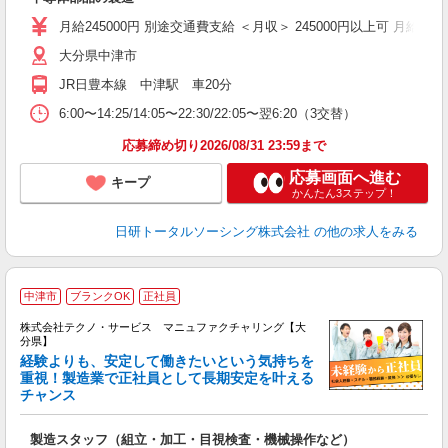
ク
（
月給245000円 別途交通費支給 ＜月収＞ 245000円以上可 月給2450
貸
大分県中津市
JR日豊本線 中津駅 車20分
6:00〜14:25/14:05〜22:30/22:05〜翌6:20（3交替）
応募締め切り2026/08/31 23:59まで
応募画面へ進む
キープ
かんたん3ステップ！
日研トータルソーシング株式会社
の他の求人をみる
中津市
ブランクOK
正社員
株式会社テクノ・サービス マニュファクチャリング【大
分県】
経験よりも、安定して働きたいという気持ちを
重視！製造業で正社員として長期安定を叶える
チャンス
く
入
製造スタッフ（組立・加工・目視検査・機械操作など）