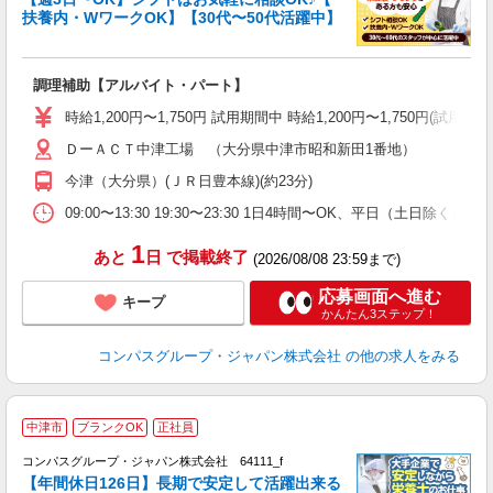
扶養内・WワークOK】【30代〜50代活躍中】
大
調理補助【アルバイト・パート】
入
歓
時給1,200円〜1,750円 試用期間中 時給1,200円〜1,750円(試
～
ＤーＡＣＴ中津工場 （大分県中津市昭和新田1番地）
用
務
今津（大分県）(ＪＲ日豊本線)(約23分)
早
ま
09:00〜13:30 19:30〜23:30 1日4時間〜OK、平日（土日除
1
あと
日
で掲載終了
(2026/08/08 23:59まで)
応募画面へ進む
キープ
かんたん3ステップ！
コンパスグループ・ジャパン株式会社
の他の求人をみる
中津市
ブランクOK
正社員
コンパスグループ・ジャパン株式会社 64111_f
【年間休日126日】長期で安定して活躍出来る