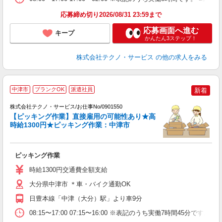
応募締め切り2026/08/31 23:59まで
応募画面へ進む
キープ
かんたん3ステップ！
株式会社テクノ・サービス
の他の求人をみる
中津市
ブランクOK
派遣社員
新着
株式会社テクノ・サービス/お仕事No/0901550
【ピッキング作業】直接雇用の可能性あり★高
時給1300円★ピッキング作業：中津市
ン
国
ピッキング作業
履
ラ
時給1300円交通費全額支給
O
大分県中津市 ＊車・バイク通勤OK
日豊本線「中津（大分）駅」より車9分
08:15〜17:00 07:15〜16:00 ※表記のうち実働7時間45