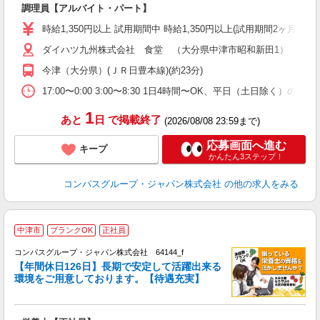
調理員【アルバイト・パート】
入
歓
時給1,350円以上 試用期間中 時給1,350円以上(試用期間2ヶ月
～
ダイハツ九州株式会社 食堂 （大分県中津市昭和新田1）
用
内
今津（大分県）(ＪＲ日豊本線)(約23分)
か
17:00〜0:00 3:00〜8:30 1日4時間〜OK、平日（土日除く）の
1
あと
日
で掲載終了
(2026/08/08 23:59まで)
応募画面へ進む
キープ
かんたん3ステップ！
コンパスグループ・ジャパン株式会社
の他の求人をみる
中津市
ブランクOK
正社員
コンパスグループ・ジャパン株式会社 64144_f
【年間休日126日】長期で安定して活躍出来る
環境をご用意しております。【待遇充実】
か