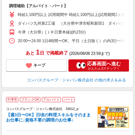
大
調理補助【アルバイト・パート】
入
歓
時給1,100円以上 試用期間中 時給1,100円以上(試用期間2ヶ月
～
ダイハツ九州第2工場 （大分県中津市昭和新田1 ダイハツ九州(
用
務
今津（大分県）(ＪＲ日豊本線)(約23分)
業
20:00〜24:00 1日4時間〜OK、平日（土日除く）の内3日〜/週
1
あと
日
で掲載終了
(2026/08/08 23:59まで)
応募画面へ進む
キープ
かんたん3ステップ！
コンパスグループ・ジャパン株式会社
の他の求人をみる
中津市
ブランクOK
アルバイト
パート
コンパスグループ・ジャパン株式会社 33012_p
く
【週3日〜OK】日頃の料理スキルをそのまま
お仕事に♪資格不要の調理のお仕事♪
大