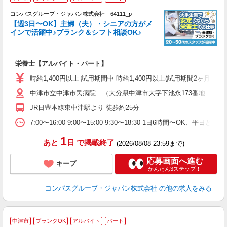
コンパスグループ・ジャパン株式会社 64111_p
く
【週3日〜OK】主婦（夫）・シニアの方がメ
インで活躍中♪ブランク＆シフト相談OK♪
大
栄養士【アルバイト・パート】
入
歓
時給1,400円以上 試用期間中 時給1,400円以上(試用期間2ヶ月
～
中津市立中津市民病院 （大分県中津市大字下池永173番地 中津
用
2
JR日豊本線東中津駅より 徒歩約25分
朝
ま
7:00〜16:00 9:00〜15:00 9:30〜18:30 1日6時間〜OK、
1
あと
日
で掲載終了
(2026/08/08 23:59まで)
応募画面へ進む
キープ
かんたん3ステップ！
コンパスグループ・ジャパン株式会社
の他の求人をみる
中津市
ブランクOK
アルバイト
パート