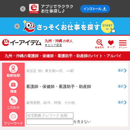
九州・沖縄
の求人
▼エリア変更
九州・沖縄の看護師・保健師・看護助手・助産師のバイト・アルバイ
ト・パートの求人情報一覧
未設定
例）東京都○○区、○○駅
選択
勤務地/駅
看護師・保健師・看護助手・助産師
選択
職種
雇用形態、給与、特徴、その他
選択
こだわり
を含まない
フリーワード