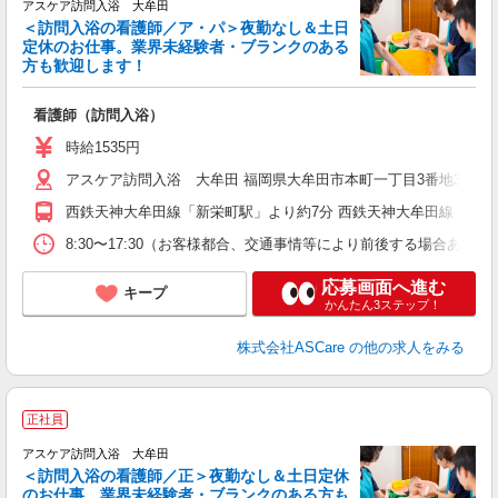
アスケア訪問入浴 大牟田
＜訪問入浴の看護師／ア・パ＞夜勤なし＆土日
定休のお仕事。業界未経験者・ブランクのある
方も歓迎します！
り
看護師（訪問入浴）
未
時給1535円
アスケア訪問入浴 大牟田 福岡県大牟田市本町一丁目3番地3
西鉄天神大牟田線「新栄町駅」より約7分 西鉄天神大牟田線「大牟
8:30〜17:30（お客様都合、交通事情等により前後する場合あり
応募画面へ進む
キープ
かんたん3ステップ！
株式会社ASCare
の他の求人をみる
ア
正社員
リ
アスケア訪問入浴 大牟田
＜訪問入浴の看護師／正＞夜勤なし＆土日定休
のお仕事。業界未経験者・ブランクのある方も