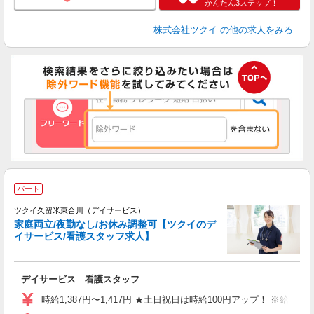
かんたん3ステップ！
株式会社ツクイ
の他の求人をみる
パート
ツクイ久留米東合川（デイサービス）
家庭両立/夜勤なし/お休み調整可【ツクイのデ
イサービス/看護スタッフ求人】
各
デイサービス 看護スタッフ
入
り
時給1,387円〜1,417円 ★土日祝日は時給100円アップ！ ※給
リ