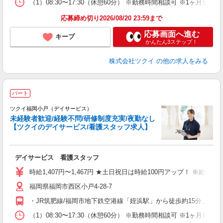
な
（1）08:30〜17:30（休憩60分） ※勤務時間相談可 ※1ヶ月変
髪
応募締め切り2026/08/20 23:59まで
応募画面へ進む
キープ
かんたん3ステップ！
株式会社ツクイ
の他の求人をみる
パート
ツクイ福岡小戸（デイサービス）
未経験者歓迎/経験不問/研修制度充実/夜勤なし
【ツクイのデイサービス/看護スタッフ求人】
各
デイサービス 看護スタッフ
入
り
時給1,407円〜1,467円 ★土日祝日は時給100円アップ！ ※給
リ
福岡県福岡市西区小戸4-28-7
ー
O
・JR筑肥線/福岡市地下鉄空港線「姪浜駅」から徒歩約15分、ま
な
（1）08:30〜17:30（休憩60分） ※勤務時間相談可 ※1ヶ月変
髪