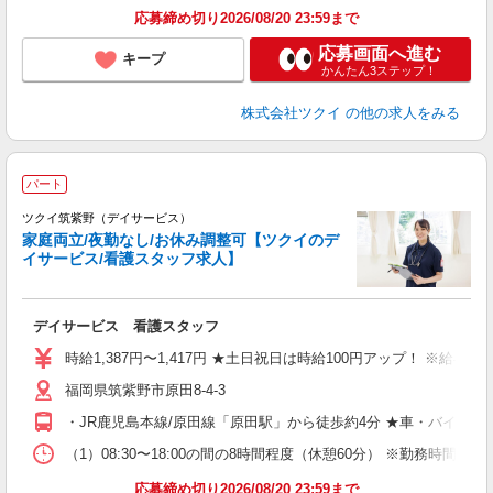
応募締め切り2026/08/20 23:59まで
応募画面へ進む
キープ
かんたん3ステップ！
株式会社ツクイ
の他の求人をみる
パート
ツクイ筑紫野（デイサービス）
家庭両立/夜勤なし/お休み調整可【ツクイのデ
イサービス/看護スタッフ求人】
各
デイサービス 看護スタッフ
入
り
時給1,387円〜1,417円 ★土日祝日は時給100円アップ！ ※給
リ
福岡県筑紫野市原田8-4-3
ー
O
・JR鹿児島本線/原田線「原田駅」から徒歩約4分 ★車・バイク
な
（1）08:30〜18:00の間の8時間程度（休憩60分） ※勤務時間
髪
応募締め切り2026/08/20 23:59まで