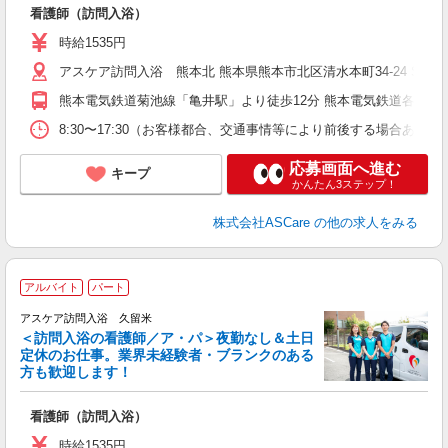
ん
看護師（訪問入浴）
未
時給1535円
アスケア訪問入浴 熊本北 熊本県熊本市北区清水本町34-24 STILO S
熊本電気鉄道菊池線「亀井駅」より徒歩12分 熊本電気鉄道各線「
8:30〜17:30（お客様都合、交通事情等により前後する場合あり
応募画面へ進む
キープ
かんたん3ステップ！
株式会社ASCare
の他の求人をみる
ア
アルバイト
パート
リ
アスケア訪問入浴 久留米
＜訪問入浴の看護師／ア・パ＞夜勤なし＆土日
定休のお仕事。業界未経験者・ブランクのある
方も歓迎します！
ん
看護師（訪問入浴）
未
時給1535円