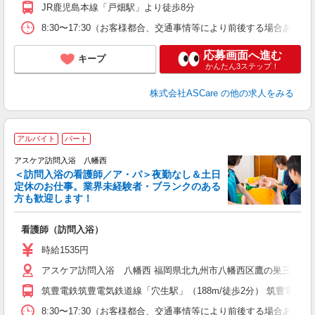
JR鹿児島本線「戸畑駅」より徒歩8分
8:30〜17:30（お客様都合、交通事情等により前後する場合あり
応募画面へ進む
キープ
かんたん3ステップ！
株式会社ASCare
の他の求人をみる
ア
アルバイト
パート
リ
アスケア訪問入浴 八幡西
＜訪問入浴の看護師／ア・パ＞夜勤なし＆土日
定休のお仕事。業界未経験者・ブランクのある
方も歓迎します！
ん
看護師（訪問入浴）
未
時給1535円
アスケア訪問入浴 八幡西 福岡県北九州市八幡西区鷹の巣三丁目4番
筑豊電鉄筑豊電気鉄道線「穴生駅」（188m/徒歩2分） 筑豊電鉄筑
8:30〜17:30（お客様都合、交通事情等により前後する場合あり