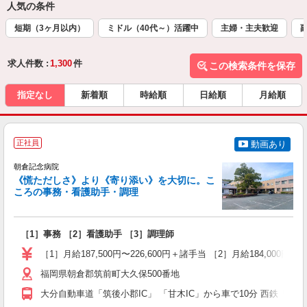
人気の条件
短期（3ヶ月以内）
ミドル（40代～）活躍中
主婦・主夫歓迎
求人件数 :
1,300
件
この検索条件を保存
指定なし
新着順
時給順
日給順
月給順
正社員
動画あり
朝倉記念病院
《慌ただしさ》より《寄り添い》を大切に。こ
ころの事務・看護助手・調理
回
［1］事務 ［2］看護助手 ［3］調理師
未
躍
［1］月給187,500円〜226,600円＋諸手当 ［2］月給184,000
朝
福岡県朝倉郡筑前町大久保500番地
ン
大分自動車道「筑後小郡IC」 「甘木IC」から車で10分 西鉄「栗