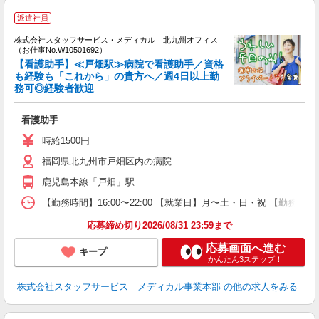
派遣社員
方
を
株式会社スタッフサービス・メディカル 北九州オフィス
み
（お仕事No.W10501692）
【看護助手】≪戸畑駅≫病院で看護助手／資格
も経験も「これから」の貴方へ／週4日以上勤
務可◎経験者歓迎
は
未
看護助手
時給1500円
福岡県北九州市戸畑区内の病院
鹿児島本線「戸畑」駅
【勤務時間】16:00〜22:00 【就業日】月〜土・日・祝 【勤務期
応募締め切り2026/08/31 23:59まで
応募画面へ進む
キープ
かんたん3ステップ！
株式会社スタッフサービス メディカル事業本部
の他の求人をみる