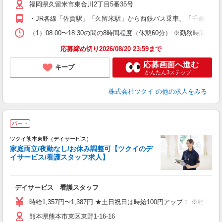
福岡県久留米市東合川2丁目5番35号
ー
O
・JR各線「佐賀駅」「久留米駅」から西鉄バス乗車、「千歳市民セ
な
（1）08:00〜18:30の間の8時間程度（休憩60分） ※勤務時間
髪
応募締め切り2026/08/20 23:59まで
応募画面へ進む
キープ
かんたん3ステップ！
株式会社ツクイ
の他の求人をみる
パート
ツクイ熊本東野（デイサービス）
家庭両立/夜勤なし/お休み調整可【ツクイのデ
イサービス/看護スタッフ求人】
各
デイサービス 看護スタッフ
入
り
時給1,357円〜1,387円 ★土日祝日は時給100円アップ！ ※給
リ
熊本県熊本市東区東野1-16-16
ー