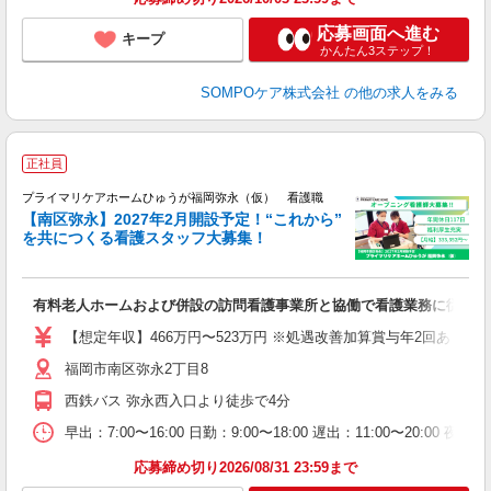
応募画面へ進む
キープ
かんたん3ステップ！
SOMPOケア株式会社
の他の求人をみる
正社員
働
プライマリケアホームひゅうが福岡弥永（仮） 看護職
【南区弥永】2027年2月開設予定！“これから”
◎
を共につくる看護スタッフ大募集！
あ
有料老人ホームおよび併設の訪問看護事業所と協働で看護業務に従事し
【想定年収】466万円〜523万円 ※処遇改善加算賞与年2回あり 【月給】
福岡市南区弥永2丁目8
西鉄バス 弥永西入口より徒歩で4分
早出：7:00〜16:00 日勤：9:00〜18:00 遅出：11:00〜20:
応募締め切り2026/08/31 23:59まで