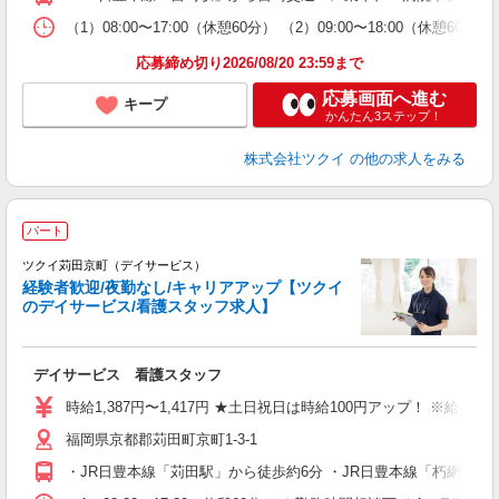
な
（1）08:00〜17:00（休憩60分） （2）09:00〜18:00（休憩
髪
応募締め切り2026/08/20 23:59まで
応募画面へ進む
キープ
かんたん3ステップ！
株式会社ツクイ
の他の求人をみる
パート
ツクイ苅田京町（デイサービス）
経験者歓迎/夜勤なし/キャリアアップ【ツクイ
のデイサービス/看護スタッフ求人】
各
デイサービス 看護スタッフ
入
り
時給1,387円〜1,417円 ★土日祝日は時給100円アップ！ ※給
リ
福岡県京都郡苅田町京町1-3-1
ー
O
・JR日豊本線「苅田駅」から徒歩約6分 ・JR日豊本線「朽網駅