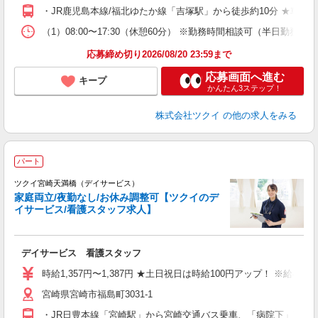
O
・JR鹿児島本線/福北ゆたか線「吉塚駅」から徒歩約10分 ★車
な
（1）08:00〜17:30（休憩60分） ※勤務時間相談可（半日勤務
髪
応募締め切り2026/08/20 23:59まで
応募画面へ進む
キープ
かんたん3ステップ！
株式会社ツクイ
の他の求人をみる
パート
ツクイ宮崎天満橋（デイサービス）
家庭両立/夜勤なし/お休み調整可【ツクイのデ
イサービス/看護スタッフ求人】
各
デイサービス 看護スタッフ
入
り
時給1,357円〜1,387円 ★土日祝日は時給100円アップ！ ※給
リ
宮崎県宮崎市福島町3031-1
ー
O
・JR日豊本線「宮崎駅」から宮崎交通バス乗車、「病院下」下車