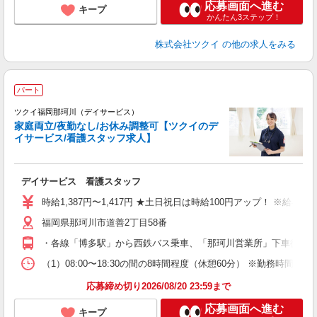
応募画面へ進む
キープ
かんたん3ステップ！
株式会社ツクイ
の他の求人をみる
パート
ツクイ福岡那珂川（デイサービス）
家庭両立/夜勤なし/お休み調整可【ツクイのデ
イサービス/看護スタッフ求人】
各
デイサービス 看護スタッフ
入
り
時給1,387円〜1,417円 ★土日祝日は時給100円アップ！ ※給
リ
福岡県那珂川市道善2丁目58番
ー
O
・各線「博多駅」から西鉄バス乗車、「那珂川営業所」下車徒歩約
な
（1）08:00〜18:30の間の8時間程度（休憩60分） ※勤務時間
髪
応募締め切り2026/08/20 23:59まで
応募画面へ進む
キープ