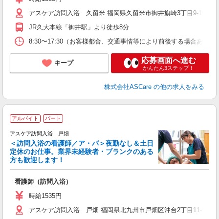
アスケア訪問入浴 久留米 福岡県久留米市御井旗崎3丁目9-13 
JR久大本線「御井駅」より徒歩8分
8:30〜17:30（お客様都合、交通事情等により前後する場合あり
応募画面へ進む
キープ
かんたん3ステップ！
株式会社ASCare
の他の求人をみる
ア
アルバイト
パート
リ
アスケア訪問入浴 戸畑
＜訪問入浴の看護師／ア・パ＞夜勤なし＆土日
定休のお仕事。業界未経験者・ブランクのある
方も歓迎します！
ん
看護師（訪問入浴）
未
時給1535円
アスケア訪問入浴 戸畑 福岡県北九州市戸畑区沖台2丁目11-16 TL