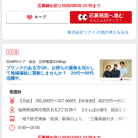
髪
応募締め切り2026/08/20 23:59まで
応募画面へ進む
キープ
かんたん3ステップ！
株式会社ツクイ
の他の求人をみる
正社員
SOMPOケア 姪浜 訪問看護/5198hg1
ブランクのある方OK。お持ちの資格を活かし
て地域福祉に貢献しませんか？ 20代〜50代
活躍中。
て
看護師
未
躍
【月給】 292,600円〜327,900円 【年収例】 402万円
昼
福岡県福岡市西区石丸3丁目38-7 【そんぽの家S 姪浜】建物内
通
あ
・地下鉄空港線「姪浜」駅南口より、「三陽高校行き」507系統（
9:00〜18:00
応募締め切り2026/10/03 23:59まで