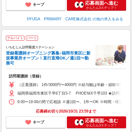
応募画面へ進む
キープ
かんたん3ステップ！
HYUGA PRIMARY CARE株式会社
の他の求人をみる
アルバイト
パート
いちむじん訪問看護ステーション
登録看護師オープニング募集♪福岡市東区に新
規事業所オープン！直行直帰OK／週1回〜勤
務可
設
訪問看護師（登録）
（正看護師） 1件/3000円〜4000円 ※給与幅は年齢・経験等による
福岡県福岡市東区千早6丁目5-7 PHOENIX千早103 ★訪
9:00〜19:00の間で応相談 ※週1回〜、1件〜OK ※時間・曜日は相談に応じま
応募締め切り2026/10/31 23:59まで
応募画面へ進む
キープ
かんたん3ステップ！