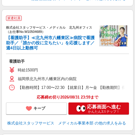
派遣社員
方
を
株式会社スタッフサービス・メディカル 北九州オフィス
み
（お仕事No.W10504689）
【看護助手】≪北九州市八幡東区≫病院で看護
助手／「誰かの役に立ちたい」を応援します／
週4日以上勤務可
は
未
看護助手
時給1500円
福岡県北九州市八幡東区内の病院
【勤務時間】17:00〜22:30 【就業日】月〜金 【勤務期間】長期
応募締め切り2026/08/31 23:59まで
応募画面へ進む
キープ
かんたん3ステップ！
株式会社スタッフサービス メディカル事業本部
の他の求人をみる