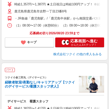
り
時給1,357円〜1,387円 ★土日祝日は時給100円アップ！ ※給
リ
鹿児島県鹿児島市吉野一丁目23番8号
ー
O
・JR各線「鹿児島駅」/「鹿児島中央駅」から南国交通バス乗車、
な
（1）08:00〜17:00（休憩60分） （2）09:00〜18:00（
髪
応募締め切り2026/08/20 23:59まで
応募画面へ進む
キープ
かんたん3ステップ！
株式会社ツクイ
の他の求人をみる
パート
ツクイ小倉三郎丸（デイサービス）
経験者歓迎/夜勤なし/キャリアアップ【ツクイ
のデイサービス/看護スタッフ求人】
各
デイサービス 看護スタッフ
入
り
時給1,387円〜1,417円 ★土日祝日は時給100円アップ！ ※給