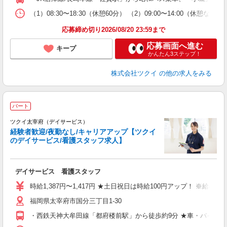
な
（1）08:30〜18:30（休憩60分） （2）09:00〜14:00
髪
応募締め切り2026/08/20 23:59まで
応募画面へ進む
キープ
かんたん3ステップ！
株式会社ツクイ
の他の求人をみる
パート
ツクイ太宰府（デイサービス）
経験者歓迎/夜勤なし/キャリアアップ【ツクイ
のデイサービス/看護スタッフ求人】
各
デイサービス 看護スタッフ
入
り
時給1,387円〜1,417円 ★土日祝日は時給100円アップ！ ※給
リ
福岡県太宰府市国分三丁目1-30
ー
O
・西鉄天神大牟田線「都府楼前駅」から徒歩約9分 ★車・バイク