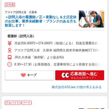
ア
正社員
リ
アスケア訪問入浴 久留米
＜訪問入浴の看護師／正＞夜勤なし＆土日定休
のお仕事。業界未経験者・ブランクのある方も
歓迎します！
ん
看護師（訪問入浴）
未
月給258,000円〜274,000円（地域による） 別途交通費支給（
アスケア訪問入浴 久留米 福岡県久留米市御井旗崎3丁目9-13 
JR久大本線「御井駅」より徒歩8分
8:30〜17:30（お客様都合、交通事情等により前後する場合あり
応募画面へ進む
キープ
かんたん3ステップ！
株式会社ASCare
の他の求人をみる
ア
アルバイト
パート
リ