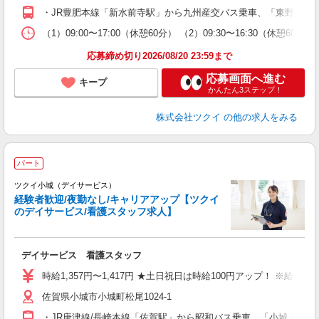
O
・JR豊肥本線「新水前寺駅」から九州産交バス乗車、「東野中学
な
（1）09:00〜17:00（休憩60分） （2）09:30〜16:30（
髪
応募締め切り2026/08/20 23:59まで
応募画面へ進む
キープ
かんたん3ステップ！
株式会社ツクイ
の他の求人をみる
パート
ツクイ小城（デイサービス）
経験者歓迎/夜勤なし/キャリアアップ【ツクイ
のデイサービス/看護スタッフ求人】
各
デイサービス 看護スタッフ
入
り
時給1,357円〜1,417円 ★土日祝日は時給100円アップ！ ※給
リ
佐賀県小城市小城町松尾1024-1
ー
O
・JR唐津線/長崎本線「佐賀駅」から昭和バス乗車、「小城」下車徒