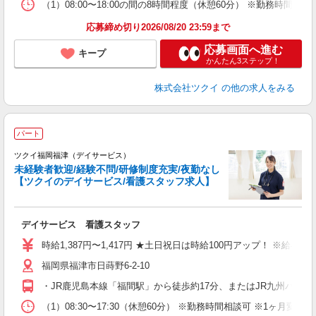
な
（1）08:00〜18:00の間の8時間程度（休憩60分） ※勤務時間
髪
応募締め切り2026/08/20 23:59まで
応募画面へ進む
キープ
かんたん3ステップ！
株式会社ツクイ
の他の求人をみる
パート
ツクイ福岡福津（デイサービス）
未経験者歓迎/経験不問/研修制度充実/夜勤なし
【ツクイのデイサービス/看護スタッフ求人】
各
デイサービス 看護スタッフ
入
り
時給1,387円〜1,417円 ★土日祝日は時給100円アップ！ ※給
リ
福岡県福津市日蒔野6-2-10
ー
O
・JR鹿児島本線「福間駅」から徒歩約17分、またはJR九州バス
な
（1）08:30〜17:30（休憩60分） ※勤務時間相談可 ※1ヶ月変