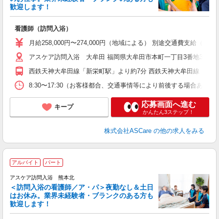
歓迎します！
り
看護師（訪問入浴）
未
月給258,000円〜274,000円（地域による） 別途交通費支給（
アスケア訪問入浴 大牟田 福岡県大牟田市本町一丁目3番地3
西鉄天神大牟田線「新栄町駅」より約7分 西鉄天神大牟田線「大牟
8:30〜17:30（お客様都合、交通事情等により前後する場合あり
応募画面へ進む
キープ
かんたん3ステップ！
株式会社ASCare
の他の求人をみる
ア
アルバイト
パート
リ
アスケア訪問入浴 熊本北
＜訪問入浴の看護師／ア・パ＞夜勤なし＆土日
はお休み。業界未経験者・ブランクのある方も
歓迎します！