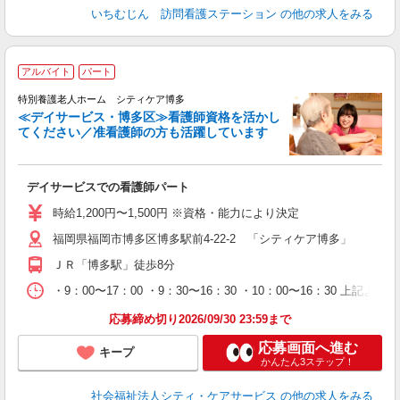
いちむじん 訪問看護ステーション
の他の求人をみる
アルバイト
パート
特別養護老人ホーム シティケア博多
だ
≪デイサービス・博多区≫看護師資格を活かし
てください／准看護師の方も活躍しています
ち
デイサービスでの看護師パート
時給1,200円〜1,500円 ※資格・能力により決定
福岡県福岡市博多区博多駅前4-22-2 「シティケア博多」
ＪＲ「博多駅」徒歩8分
・9：00〜17：00 ・9：30〜16：30 ・10：00〜16：30 上記よ
応募締め切り2026/09/30 23:59まで
応募画面へ進む
キープ
かんたん3ステップ！
社会福祉法人シティ・ケアサービス
の他の求人をみる