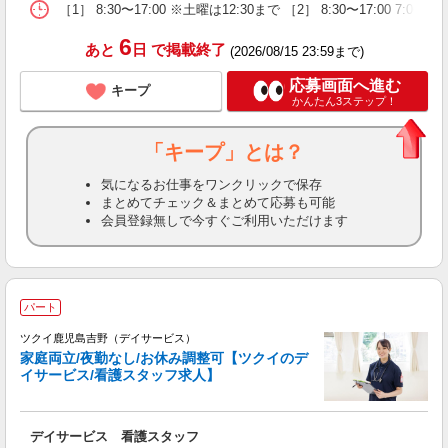
［1］ 8:30〜17:00 ※土曜は12:30まで ［2］ 8:30〜17:00 7:00〜15:30
6
あと
日
で掲載終了
(2026/08/15 23:59まで)
応募画面へ進む
キープ
かんたん3ステップ！
「キープ」とは？
気になるお仕事をワンクリックで保存
まとめてチェック＆まとめて応募も可能
会員登録無しで今すぐご利用いただけます
パート
ツクイ鹿児島吉野（デイサービス）
家庭両立/夜勤なし/お休み調整可【ツクイのデ
イサービス/看護スタッフ求人】
各
デイサービス 看護スタッフ
入