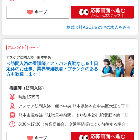
応募画面へ進む
キープ
かんたん3ステップ！
株式会社ASCare
の他の求人をみる
ア
アルバイト
パート
リ
アスケア訪問入浴 熊本中央
＜訪問入浴の看護師／ア・パ＞夜勤なし＆土日
定休のお仕事。業界未経験者・ブランクのある
方も歓迎します！
ん
看護師（訪問入浴）
未
時給1535円
アスケア訪問入浴 熊本中央 熊本県熊本市中央区大江５丁目15-16 U’
熊本市電各線「味噌天神前駅」より徒歩2分 JR豊肥本線「新水前
8:30〜17:30（お客様都合、交通事情等により前後する場合あり
応募画面へ進む
キープ