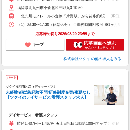
リ
福岡県北九州市小倉北区三郎丸3-10-50
ー
O
・北九州モノレール小倉線「片野駅」から徒歩約8分 ・JR日豊本
な
（1）08:30〜17:30（休憩60分） ※勤務時間相談可 ※1ヶ月変
髪
応募締め切り2026/08/20 23:59まで
応募画面へ進む
キープ
かんたん3ステップ！
株式会社ツクイ
の他の求人をみる
パート
ツクイ福岡南片江（デイサービス）
未経験者歓迎/経験不問/研修制度充実/夜勤なし
【ツクイのデイサービス/看護スタッフ求人】
各
デイサービス 看護スタッフ
入
り
時給1,407円〜1,467円 ★土日祝日は時給100円アップ！ ※給
リ