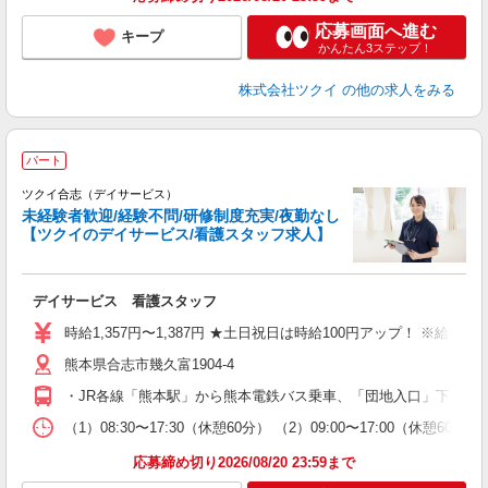
応募画面へ進む
キープ
かんたん3ステップ！
株式会社ツクイ
の他の求人をみる
パート
ツクイ合志（デイサービス）
未経験者歓迎/経験不問/研修制度充実/夜勤なし
【ツクイのデイサービス/看護スタッフ求人】
各
デイサービス 看護スタッフ
入
り
時給1,357円〜1,387円 ★土日祝日は時給100円アップ！ ※給
リ
熊本県合志市幾久富1904-4
ー
O
・JR各線「熊本駅」から熊本電鉄バス乗車、「団地入口」下車徒歩
な
（1）08:30〜17:30（休憩60分） （2）09:00〜17:00（休
髪
応募締め切り2026/08/20 23:59まで