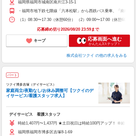
福岡県福岡市城南区南片江3-15-1
ー
O
・福岡市地下鉄七隈線「六本松駅」から西鉄バス乗車、「南町」下
な
（1）08:30〜17:30（休憩60分） （2）09:00〜17:00（休
髪
応募締め切り2026/08/20 23:59まで
応募画面へ進む
キープ
かんたん3ステップ！
株式会社ツクイ
の他の求人をみる
パート
ツクイ博多吉塚（デイサービス）
家庭両立/夜勤なし/お休み調整可【ツクイのデ
イサービス/看護スタッフ求人】
各
デイサービス 看護スタッフ
入
り
時給1,407円〜1,437円 ★土日祝日は時給100円アップ！ ※給
リ
福岡県福岡市博多区吉塚8-1-69
ー