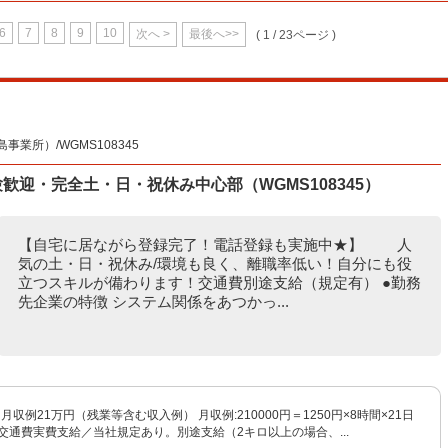
6
7
8
9
10
次へ >
最後へ>>
( 1 / 23ページ )
業所）/WGMS108345
歓迎・完全土・日・祝休み中心部（WGMS108345）
【自宅に居ながら登録完了！電話登録も実施中★】 人
気の土・日・祝休み/環境も良く、離職率低い！自分にも役
立つスキルが備わります！交通費別途支給（規定有） ●勤務
先企業の特徴 システム関係をあつかっ...
※月収例21万円（残業等含む収入例） 月収例:210000円＝1250円×8時間×21日
交通費実費支給／当社規定あり。別途支給（2キロ以上の場合、...