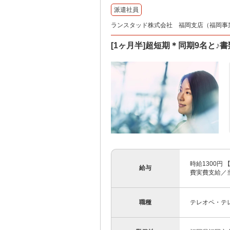
派遣社員
ランスタッド株式会社 福岡支店（福岡事業所）
[1ヶ月半]超短期＊同期9名と♪書
時給1300円 
給与
費実費支給／当社
職種
テレオペ・テ