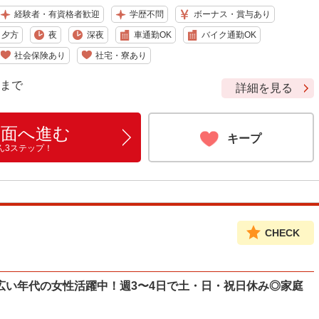
経験者・有資格者歓迎
学歴不問
ボーナス・賞与あり
夕方
夜
深夜
車通勤OK
バイク通勤OK
社会保険あり
社宅・寮あり
9 まで
詳細を見る
画面へ進む
キープ
ん3ステップ！
CHECK
広い年代の女性活躍中！週3〜4日で土・日・祝日休み◎家庭