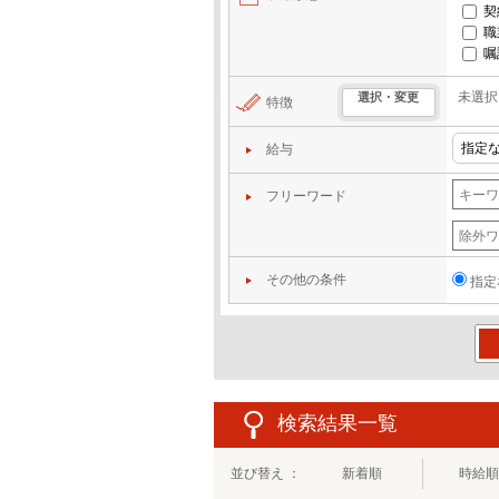
契
職
嘱
未選択
選択・変更
特徴
給与
フリーワード
その他の条件
指定
この
検索結果一覧
並び替え ：
新着順
時給順