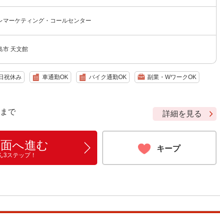
レマーケティング・コールセンター
島市 天文館
日祝休み
車通勤OK
バイク通勤OK
副業・WワークOK
9 まで
詳細を見る
画面へ進む
キープ
ん3ステップ！