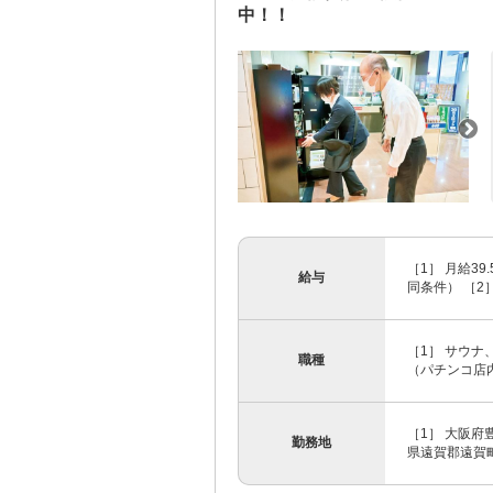
中！！
［1］ 月給3
給与
同条件） ［2］
［1］ サウナ
職種
（パチンコ店内
［1］ 大阪府
勤務地
県遠賀郡遠賀町大