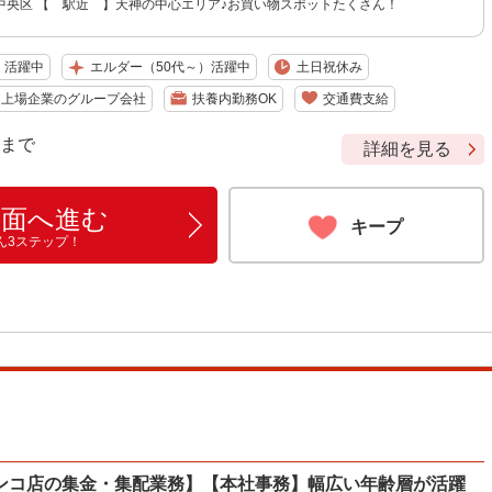
中央区 【 駅近 】天神の中心エリア♪お買い物スポットたくさん！
）活躍中
エルダー（50代～）活躍中
土日祝休み
・上場企業のグループ会社
扶養内勤務OK
交通費支給
9 まで
詳細を見る
画面へ進む
キープ
ん3ステップ！
ンコ店の集金・集配業務】【本社事務】幅広い年齢層が活躍