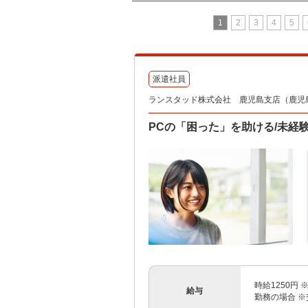
1
2
3
4
5
派遣社員
ランスタッド株式会社 鹿児島支店（鹿児島事
PCの「困った」を助ける/未経験
時給1250円 
給与
勤務の場合 ※