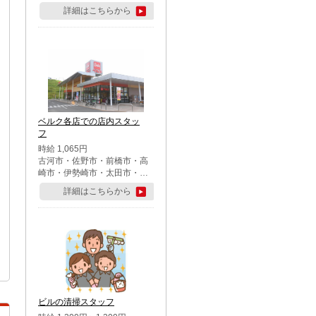
詳細はこちらから
ベルク各店での店内スタッ
フ
時給 1,065円
古河市・佐野市・前橋市・高
崎市・伊勢崎市・太田市・館
林市・藤岡市・大泉町・さい
詳細はこちらから
たま市北区・川越市・熊谷
市・行田市・秩父市・所沢
市・飯能市・東松山市・坂戸
市・鶴ケ島市・千葉市中央
区・市川市・松戸市・習志野
市・柏市・流山市・八千代
市・足立区・江戸川区・八王
子市・町田市
ビルの清掃スタッフ