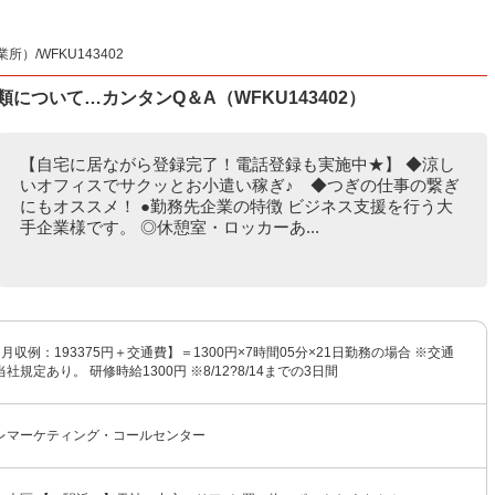
/WFKU143402
類について…カンタンQ＆A（WFKU143402）
【自宅に居ながら登録完了！電話登録も実施中★】 ◆涼し
いオフィスでサクッとお小遣い稼ぎ♪ ◆つぎの仕事の繋ぎ
にもオススメ！ ●勤務先企業の特徴 ビジネス支援を行う大
手企業様です。 ◎休憩室・ロッカーあ...
【月収例：193375円＋交通費】＝1300円×7時間05分×21日勤務の場合 ※交通
規定あり。 研修時給1300円 ※8/12?8/14までの3日間
レマーケティング・コールセンター