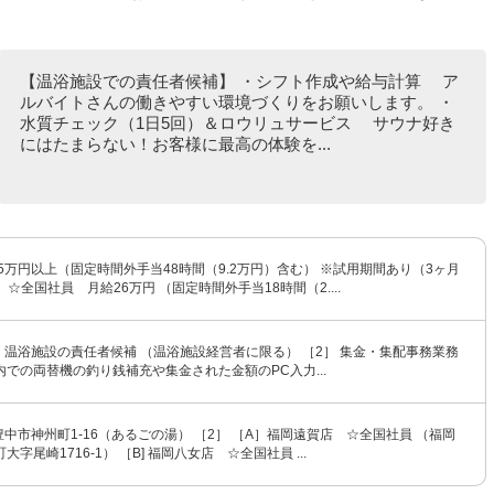
【温浴施設での責任者候補】 ・シフト作成や給与計算 ア
ルバイトさんの働きやすい環境づくりをお願いします。 ・
水質チェック（1日5回）＆ロウリュサービス サウナ好き
にはたまらない！お客様に最高の体験を...
9.5万円以上（固定時間外手当48時間（9.2万円）含む） ※試用期間あり（3ヶ月
 ☆全国社員 月給26万円 （固定時間外手当18時間（2....
、温浴施設の責任者候補 （温浴施設経営者に限る） ［2］ 集金・集配事務業務
での両替機の釣り銭補充や集金された金額のPC入力...
豊中市神州町1-16（あるごの湯） ［2］ ［A］福岡遠賀店 ☆全国社員 （福岡
字尾崎1716-1） ［B] 福岡八女店 ☆全国社員 ...