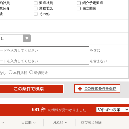
約社員
派遣社員
紹介予定派遣
業紹介
業務委託
独立開業
託
その他
を含む
を含まない
なし
本日掲載
締切間近
この検索条件を保存
条件で検索
681 件
の情報が見つかりました
日給順
月給順
並び替え解除