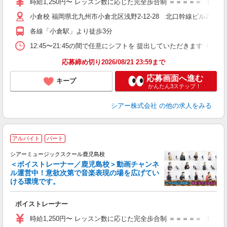
時給1,250円〜 レッスン数に応じた完全歩合制 ＝＝＝＝＝ 【
日
小倉校 福岡県北九州市小倉北区浅野2-12-28 北口幹線ビル203
日
副
各線「小倉駅」より徒歩3分
12:45〜21:45の間で任意にシフトを 提出していただきます
応募締め切り2026/08/21 23:59まで
応募画面へ進む
キープ
かんたん3ステップ！
シアー株式会社
の他の求人をみる
アルバイト
パート
シアーミュージックスクール鹿児島校
＜ボイストレーナー／鹿児島校＞動画チャンネ
ル運営中！意欲次第で音楽表現の場を広げてい
ける環境です。
◇
ボイストレーナー
W
ー
時給1,250円〜 レッスン数に応じた完全歩合制 ＝＝＝＝＝ 【
日