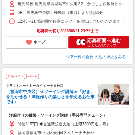
鹿児島校 鹿児島県鹿児島市中央町2-2 かごしま西銀座ビル4F
日
副
JR「鹿児島中央駅」桜島口（東口）より徒歩1分
12:45〜21:45の間で任意にシフトを 提出していただきます
応募締め切り2026/08/21 23:59まで
応募画面へ進む
キープ
かんたん3ステップ！
シアー株式会社
の他の求人をみる
アルバイト
パート
舗
クラフトハートトーカイ ミーナ天神店
［福岡市中央区］≪ソーイング講師≫「好き」
2
を活かせる！洋服作りの楽しさを伝えるお仕事
勤
です♪
洋服作りの縫製・ソーイング講師（手芸専門チェーン）
時給1157円 ◆交通費規定支給（上限7500円迄／月）
福岡県福岡市中央区天神4-3-8 ミーナ天神5F