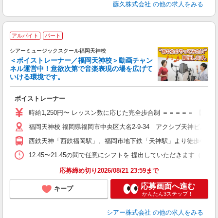
藤久株式会社
の他の求人をみる
アルバイト
パート
シアーミュージックスクール福岡天神校
＜ボイストレーナー／福岡天神校＞動画チャン
ネル運営中！意欲次第で音楽表現の場を広げて
いける環境です。
◇
ボイストレーナー
W
ー
時給1,250円〜 レッスン数に応じた完全歩合制 ＝＝＝＝＝ 【
日
福岡天神校 福岡県福岡市中央区大名2-9-34 アクシブ天神ビル301
日
副
西鉄天神「西鉄福岡駅」、福岡市地下鉄「天神駅」より徒歩4分
12:45〜21:45の間で任意にシフトを 提出していただきます
応募締め切り2026/08/21 23:59まで
応募画面へ進む
キープ
かんたん3ステップ！
シアー株式会社
の他の求人をみる