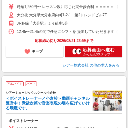
ー
時給1,250円〜 レッスン数に応じた完全歩合制 ＝＝＝＝＝ 【
日
大分校 大分県大分市府内町1-2-1 第2トレンドビル7F
日
副
JR各線「大分駅」より徒歩5分
12:45〜21:45の間で任意にシフトを 提出していただきます
応募締め切り2026/08/21 23:59まで
応募画面へ進む
キープ
かんたん3ステップ！
シアー株式会社
の他の求人をみる
アルバイト
パート
シアーミュージックスクール小倉校
＜ボイストレーナー／小倉校＞動画チャンネル
運営中！意欲次第で音楽表現の場を広げていけ
る環境です。
◇
ボイストレーナー
W
ー