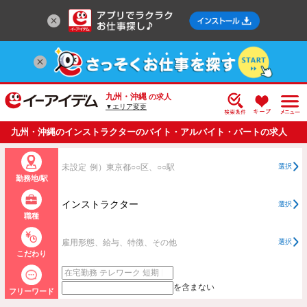
九州・沖縄
の求人
▼エリア変更
九州・沖縄のインストラクターのバイト・アルバイト・パートの求人
情報一覧
未設定
例）東京都○○区、○○駅
選択
勤務地/駅
インストラクター
選択
職種
雇用形態、給与、特徴、その他
選択
こだわり
を含まない
フリーワード