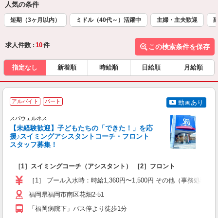
人気の条件
短期（3ヶ月以内）
ミドル（40代～）活躍中
主婦・主夫歓迎
求人件数 :
10
件
この検索条件を保存
指定なし
新着順
時給順
日給順
月給順
アルバイト
パート
動画あり
リ
スパウェルネス
【未経験歓迎】子どもたちの「できた！」を応
援♪スイミングアシスタントコーチ・フロント
スタッフ募集！
で
［1］スイミングコーチ（アシスタント） ［2］フロント
自
［1］ プール入水時：時給1,360円〜1,500円 その他（事務処理・一
あ
福岡県福岡市南区花畑2-51
「福岡病院下」バス停より徒歩1分