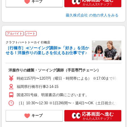
キープ
かんたん3ステップ！
藤久株式会社
の他の求人をみる
アルバイト
パート
舗
クラフトハートトーカイ 行橋店
［行橋市］≪ソーイング講師≫「好き」を活か
2
せる！洋服作りの楽しさを伝えるお仕事です♪
勤
洋服作りの縫製・ソーイング講師（手芸専門チェーン）
時給1157円〜1207円（曜日・時間帯による） ※17:00まで時給11
福岡県行橋市行事2-14-15
国道201号線、明屋書店の隣にございます。
［1］10:30〜12:30 ※1日2時間〜・週4日〜OK（土日祝含む） ［2
応募画面へ進む
キープ
かんたん3ステップ！