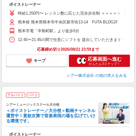
◇
ボイストレーナー
W
ー
時給1,250円〜 レッスン数に応じた完全歩合制 ＝＝＝＝＝ 【
日
熊本校 熊本県熊本市中央区新市街13-14 FUTA BLDG2F
日
副
熊本市電「辛島町駅」より徒歩5分
12:45〜21:45の間で任意にシフトを 提出していただきます
応募締め切り2026/08/21 23:59まで
応募画面へ進む
キープ
かんたん3ステップ！
シアー株式会社
の他の求人をみる
アルバイト
パート
シアーミュージックスクール大分校
＜ボイストレーナー／大分校＞動画チャンネル
運営中！意欲次第で音楽表現の場を広げていけ
る環境です。
◇
ボイストレーナー
W