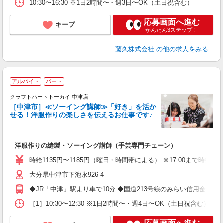
10:30〜16:30 ※1日2時間〜・週3日〜OK（土日祝含む）
応募画面へ進む
キープ
かんたん3ステップ！
藤久株式会社
の他の求人をみる
アルバイト
パート
舗
クラフトハートトーカイ 中津店
［中津市］≪ソーイング講師≫「好き」を活か
2
せる！洋服作りの楽しさを伝えるお仕事です♪
勤
洋服作りの縫製・ソーイング講師（手芸専門チェーン）
時給1135円〜1185円（曜日・時間帯による） ※17:00まで時給113
大分県中津市下池永926-4
◆JR「中津」駅より車で10分 ◆国道213号線のみらい信用金庫
［1］10:30〜12:30 ※1日2時間〜・週4日〜OK（土日祝含む） ［2
応募画面へ進む