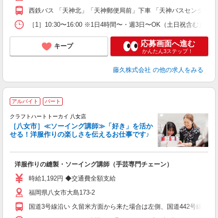
西鉄バス 「天神北」「天神郵便局前」下車 「天神バスセンター」か
［1］10:30〜16:00 ※1日4時間〜・週3日〜OK（土日祝含む） ［2
応募画面へ進む
キープ
かんたん3ステップ！
藤久株式会社
の他の求人をみる
アルバイト
パート
舗
クラフトハートトーカイ 八女店
［八女市］≪ソーイング講師≫「好き」を活か
2
せる！洋服作りの楽しさを伝えるお仕事です♪
勤
洋服作りの縫製・ソーイング講師（手芸専門チェーン）
時給1,192円 ◆交通費全額支給
福岡県八女市大島173‐2
国道3号線沿い 久留米方面から来た場合は左側、国道442号線バ