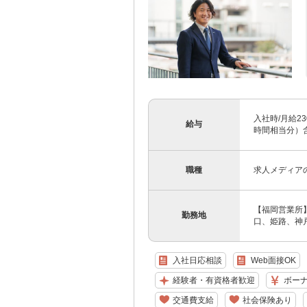
入社時/月給23
給与
時間相当分）含
職種
求人メディア
【福岡営業所】
勤務地
口、姫路、神
入社日応相談
Web面接OK
経験者・有資格者歓迎
ボー
交通費支給
社会保険あり