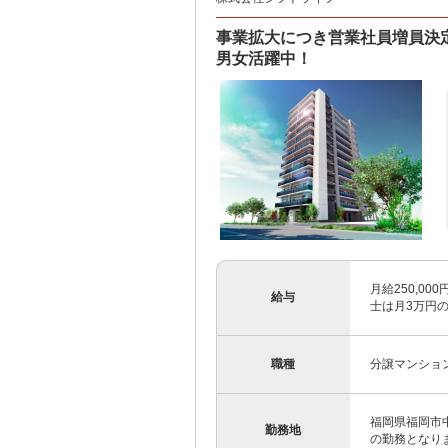
事業拡大につき営業社員増員決定
男女活躍中！
月給250,00
給与
士は月3万円の
職種
分譲マンショ
福岡県福岡市中
勤務地
の勤務となりま