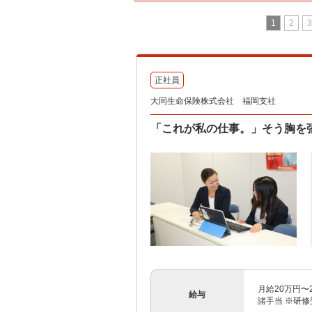
1
2
3
正社員
大同生命保険株式会社 福岡支社
「これが私の仕事。」そう胸を
月給20万円
給与
諸手当 ※研修