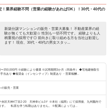
！業界経験不問（営業の経験があればOK）！30代・40代の
新築分譲マンションの販売・営業大募集！ 不動産業界の経
験が無くても大歓迎☆ 性別も一切不問です。 経験よりも人
柄重視の採用です◎ 前向きに取り組める方を当社は歓迎し
ます！ 現在、30代・40代の男女スタッ...
0円〜350,000円 ※経験により優遇 ※試用期間3か月（同条件） ◆宅地建物取引
手当あり ◆報奨金（インセンティブ）制度あり ・営業報酬...
ンの販売・営業
央区天神4丁目2-20 天神幸ビル3Ｆ ※本社（福岡）にて採用後、九州圏内で
す。 転居を伴う転勤はありません。 ※配属によっては...