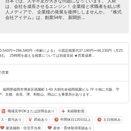
日本では、人手不足が大きな問題になっています。 人材
は、会社を成長させるエンジン！ 企業様と求職者を結ぶ求
人メディアで、 企業様の発展を後押ししませんか。 『株式
会社アイデム』は、創業54年。 新聞折...
0,540円〜286,580円（年齢による） ※固定残業代37,190円〜46,230円（月25
む 25時間を超える残業については別途支給 ★営業成果...
の営業
 福岡県福岡市博多区祇園町 1-40 大樹生命福岡祇園ビル 7F ※他に大阪、守
戸、京都、奈良、堺、和歌山、岡山にも事業所があります...
職場見学OKまたは説明会あり
未経験歓迎
ナス・賞与あり
昇給あり
年間休日120日以上
土日祝休み
家賃補助・住宅手当有
産休・育休取得実績あり