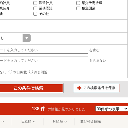
約社員
派遣社員
紹介予定派遣
業紹介
業務委託
独立開業
託
その他
を含む
を含まない
なし
本日掲載
締切間近
この検索条件を保存
条件で検索
138 件
の情報が見つかりました
日給順
月給順
並び替え解除