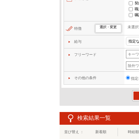
契
職
嘱
未選択
選択・変更
特徴
給与
フリーワード
その他の条件
指定
この
検索結果一覧
並び替え ：
新着順
時給順