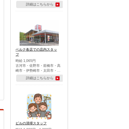
詳細はこちらから
ベルク各店での店内スタッ
フ
時給 1,065円
古河市・佐野市・前橋市・高
崎市・伊勢崎市・太田市・館
林市・藤岡市・大泉町・さい
詳細はこちらから
たま市北区・川越市・熊谷
市・行田市・秩父市・所沢
市・飯能市・東松山市・坂戸
市・鶴ケ島市・千葉市中央
区・市川市・松戸市・習志野
市・柏市・流山市・八千代
市・足立区・江戸川区・八王
子市・町田市
ビルの清掃スタッフ