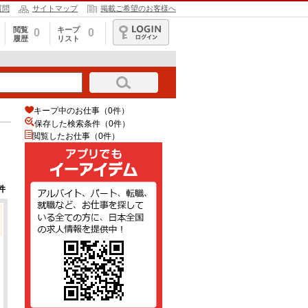
質問
サイトマップ
掲載ご希望のお客様へ
閲覧
キープ
0
0
履歴
リスト
ログイン
キープ中のお仕事（0件）
保存した検索条件（
0
件）
閲覧したお仕事（0件）
件