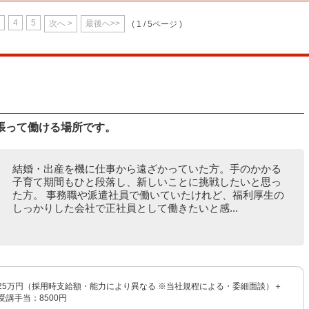
4
5
次へ >
最後へ>>
( 1 / 5ページ )
張って働ける場所です。
結婚・出産を機に仕事から遠ざかっていた方。手のかかる
子育て期間もひと段落し、新しいことに挑戦したいと思っ
た方。 事務職や派遣社員で働いていたけれど、福利厚生の
しっかりした会社で正社員として働きたいと感...
〜25万円（採用時支給額・能力により異なる ※当社規程による・委細面談）＋
受講手当：8500円