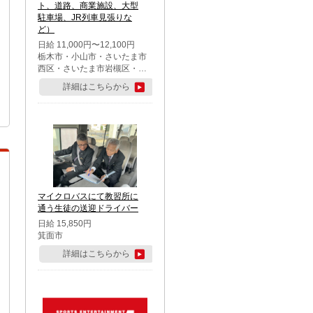
ト、道路、商業施設、大型
駐車場、JR列車見張りな
ど）
日給 11,000円〜12,100円
栃木市・小山市・さいたま市
西区・さいたま市岩槻区・久
喜市・蓮田市
詳細はこちらから
マイクロバスにて教習所に
通う生徒の送迎ドライバー
日給 15,850円
箕面市
詳細はこちらから