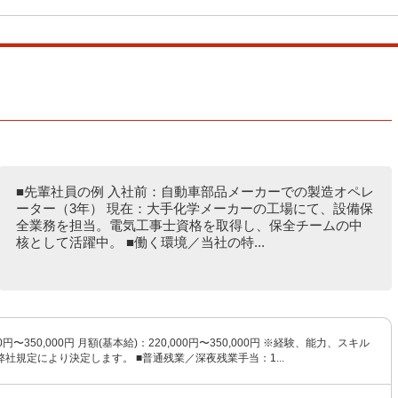
■先輩社員の例 入社前：自動車部品メーカーでの製造オペレ
ーター（3年） 現在：大手化学メーカーの工場にて、設備保
全業務を担当。電気工事士資格を取得し、保全チームの中
核として活躍中。 ■働く環境／当社の特...
0円〜350,000円 月額(基本給)：220,000円〜350,000円 ※経験、能力、スキル
社規定により決定します。 ■普通残業／深夜残業手当：1...