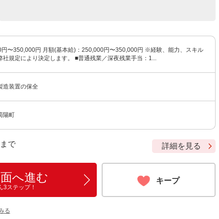
0円〜350,000円 月額(基本給)：250,000円〜350,000円 ※経験、能力、スキル
社規定により決定します。 ■普通残業／深夜残業手当：1...
製造装置の保全
菊陽町
9 まで
詳細を見る
画面へ進む
キープ
ん3ステップ！
をみる