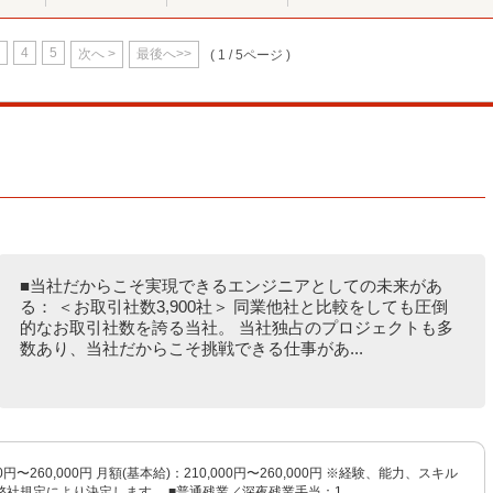
4
5
次へ >
最後へ>>
( 1 / 5ページ )
■当社だからこそ実現できるエンジニアとしての未来があ
る： ＜お取引社数3,900社＞ 同業他社と比較をしても圧倒
的なお取引社数を誇る当社。 当社独占のプロジェクトも多
数あり、当社だからこそ挑戦できる仕事があ...
0円〜260,000円 月額(基本給)：210,000円〜260,000円 ※経験、能力、スキル
社規定により決定します。 ■普通残業／深夜残業手当：1...