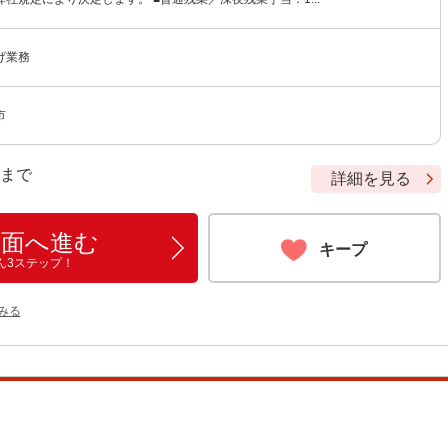
げ業務
市
9 まで
詳細を見る
画面へ進む
キープ
ん3ステップ！
をみる