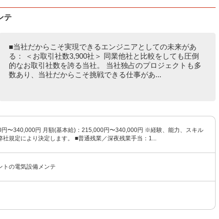
ンテ
■当社だからこそ実現できるエンジニアとしての未来があ
る： ＜お取引社数3,900社＞ 同業他社と比較をしても圧倒
的なお取引社数を誇る当社。 当社独占のプロジェクトも多
数あり、当社だからこそ挑戦できる仕事があ...
0円〜340,000円 月額(基本給)：215,000円〜340,000円 ※経験、能力、スキル
社規定により決定します。 ■普通残業／深夜残業手当：1...
ントの電気設備メンテ