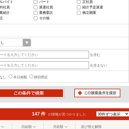
ルバイト
パート
正社員
約社員
派遣社員
紹介予定派遣
業紹介
業務委託
独立開業
託
その他
を含む
を含まない
なし
本日掲載
締切間近
この検索条件を保存
条件で検索
147 件
の情報が見つかりました
日給順
月給順
並び替え解除