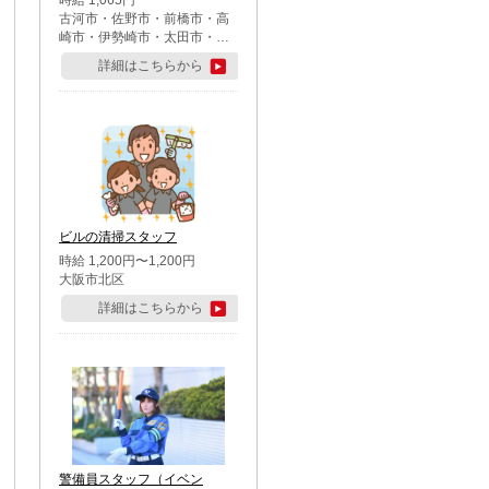
時給 1,065円
古河市・佐野市・前橋市・高
崎市・伊勢崎市・太田市・館
林市・藤岡市・大泉町・さい
詳細はこちらから
たま市北区・川越市・熊谷
市・行田市・秩父市・所沢
市・飯能市・東松山市・坂戸
市・鶴ケ島市・千葉市中央
区・市川市・松戸市・習志野
市・柏市・流山市・八千代
市・足立区・江戸川区・八王
子市・町田市
ビルの清掃スタッフ
時給 1,200円〜1,200円
大阪市北区
詳細はこちらから
警備員スタッフ（イベン