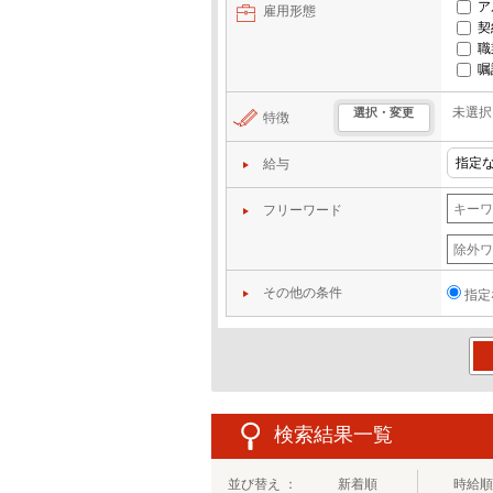
ア
雇用形態
契
職
嘱
未選択
選択・変更
特徴
給与
フリーワード
その他の条件
指定
この
検索結果一覧
並び替え ：
新着順
時給順