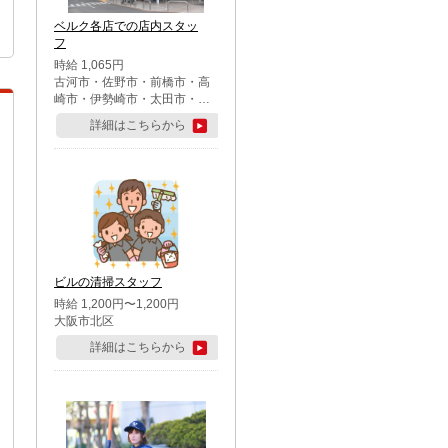
ベルク各店での店内スタッ
フ
時給 1,065円
古河市・佐野市・前橋市・高
崎市・伊勢崎市・太田市・館
林市・藤岡市・大泉町・さい
詳細はこちらから
たま市北区・川越市・熊谷
市・行田市・秩父市・所沢
市・飯能市・東松山市・坂戸
市・鶴ケ島市・千葉市中央
区・市川市・松戸市・習志野
市・柏市・流山市・八千代
市・足立区・江戸川区・八王
子市・町田市
ビルの清掃スタッフ
時給 1,200円〜1,200円
大阪市北区
詳細はこちらから