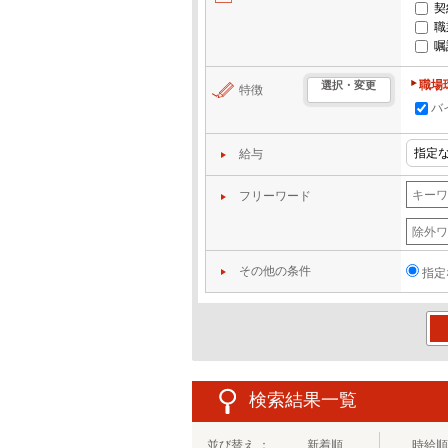
契
職
嘱
職場
選択・変更
特徴
バ
給与
フリーワード
その他の条件
指定
この
検索結果一覧
並び替え ：
新着順
時給順