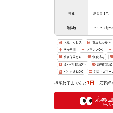
職種
調理員【アル
勤務地
ダイハツ九州
入社日応相談
友達と応募OK
学歴不問
ブランクOK
社会保険あり
制服貸与
週2～3日勤務OK
短時間勤務（
バイク通勤OK
副業・Wワー
1日
掲載終了まであと
応募締め切り:
応募
かんた