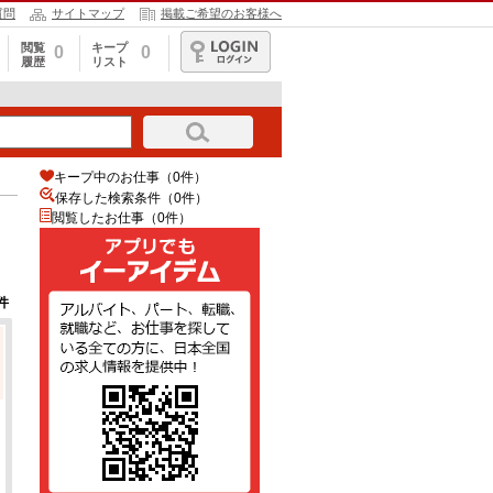
質問
サイトマップ
掲載ご希望のお客様へ
閲覧
キープ
0
0
履歴
リスト
ログイン
キープ中のお仕事（0件）
保存した検索条件（
0
件）
閲覧したお仕事（0件）
件