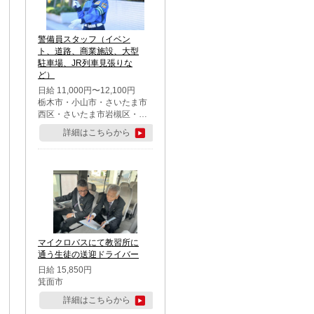
警備員スタッフ（イベン
ト、道路、商業施設、大型
駐車場、JR列車見張りな
ど）
日給 11,000円〜12,100円
栃木市・小山市・さいたま市
西区・さいたま市岩槻区・久
喜市・蓮田市
詳細はこちらから
マイクロバスにて教習所に
通う生徒の送迎ドライバー
日給 15,850円
箕面市
詳細はこちらから