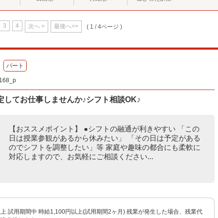
3
4
次へ >
最後へ>>
( 1 / 4ページ )
パート
68_p
定してお仕事しませんか♪シフト相談OK♪
【おススメポイント】 ●シフトの融通が利きやすい 「この
日は授業参観があるから休みたい」 「その日は予定がある
のでシフトを調整したい」等 家庭や趣味の都合にも柔軟に
対応しますので、お気軽にご相談ください...
円以上 試用期間中 時給1,100円以上(試用期間2ヶ月) 残業が発生した場合、残業代