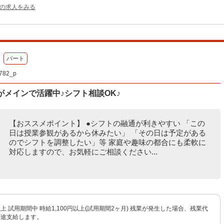
他の求人をみる
パート
82_p
がメインで活躍中♪シフト相談OK♪
【おススメポイント】 ●シフトの融通が利きやすい 「この
日は授業参観があるから休みたい」 「その日は予定がある
のでシフトを調整したい」等 家庭や趣味の都合にも柔軟に
対応しますので、お気軽にご相談ください...
円以上 試用期間中 時給1,100円以上(試用期間2ヶ月) 残業が発生した場合、残業代
別途支給します。