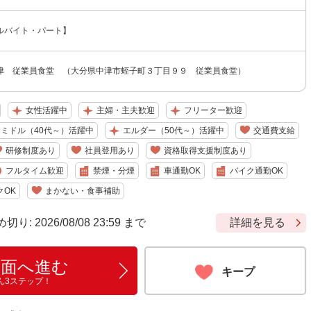
ルバイト・パート】
津 従業員食堂 （大分県中津市蛭子町３丁目９９ 従業員食堂）
女性活躍中
主婦・主夫歓迎
フリーター歓迎
ミドル（40代～）活躍中
エルダー（50代～）活躍中
交通費支給
研修制度あり
社員登用あり
資格取得支援制度あり
フルタイム歓迎
禁煙・分煙
車通勤OK
バイク通勤OK
クOK
まかない・食事補助
 2026/08/08 23:59 まで
詳細を見る
画面へ進む
キープ
ん3ステップ！