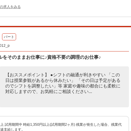
他の求人をみる
パート
12_p
ルをそのままお仕事に♪資格不要の調理のお仕事♪
【おススメポイント】 ●シフトの融通が利きやすい 「この
日は授業参観があるから休みたい」 「その日は予定がある
のでシフトを調整したい」等 家庭や趣味の都合にも柔軟に
対応しますので、お気軽にご相談ください...
円以上 試用期間中 時給1,350円以上(試用期間2ヶ月) 残業が発生した場合、残業代
別途支給します。