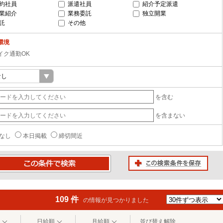
約社員
派遣社員
紹介予定派遣
業紹介
業務委託
独立開業
託
その他
環境
イク通勤OK
を含む
を含まない
なし
本日掲載
締切間近
この検索条件を保存
条件で検索
109 件
の情報が見つかりました
日給順
月給順
並び替え解除