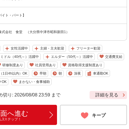
バイト・パート】
株式会社 食堂 （大分県中津市昭和新田1）
女性活躍中
主婦・主夫歓迎
フリーター歓迎
ミドル（40代～）活躍中
エルダー（50代～）活躍中
交通費支給
研修制度あり
社員登用あり
資格取得支援制度あり
1日4h以内）OK
早朝
朝
深夜
車通勤OK
クOK
まかない・食事補助
 2026/08/08 23:59 まで
詳細を見る
画面へ進む
キープ
ん3ステップ！