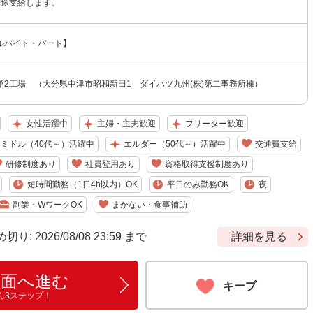
別途支給します。
ルバイト・パート】
第2工場 （大分県中津市昭和新田1 ダイハツ九州(株)第二事務所棟）
女性活躍中
主婦・主夫歓迎
フリーター歓迎
ミドル（40代～）活躍中
エルダー（50代～）活躍中
交通費支給
研修制度あり
社員登用あり
資格取得支援制度あり
短時間勤務（1日4h以内）OK
平日のみ勤務OK
夜
副業・WワークOK
まかない・食事補助
 2026/08/08 23:59 まで
詳細を見る
画面へ進む
キープ
ん3ステップ！