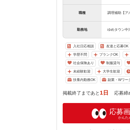
職種
調理補助【ア
勤務地
ゆめタウン中
入社日応相談
友達と応募OK
学歴不問
ブランクOK
社会保険あり
制服貸与
未経験歓迎
大学生歓迎
扶養内勤務OK
副業・Wワー
1日
掲載終了まであと
応募締め切り:
応募
かんた