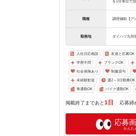
を1分単位で
職種
調理補助【ア
勤務地
ダイハツ九州
入社日応相談
友達と応募OK
学歴不問
ブランクOK
社会保険あり
制服貸与
未経験歓迎
週2～3日勤務OK
車通勤OK
バイク通勤OK
1日
掲載終了まであと
応募締め切り:
応募
かんた