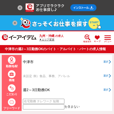
九州・沖縄
の求人
▼エリア変更
中津市の週2～3日勤務OKのバイト・アルバイト・パートの求人情報
一覧
中津市
選択
勤務地/駅
未設定
例）食品、事務、アパレル
選択
職種
週2～3日勤務OK
選択
こだわり
を含まない
フリーワード