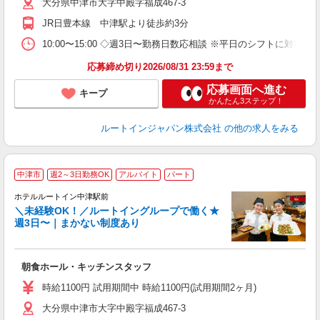
大分県中津市大字中殿字福成467-3
JR日豊本線 中津駅より徒歩約3分
10:00〜15:00 ◇週3日〜勤務日数応相談 ※平日のシフトに対応
応募締め切り2026/08/31 23:59まで
応募画面へ進む
キープ
かんたん3ステップ！
ルートインジャパン株式会社
の他の求人をみる
中津市
週2～3日勤務OK
アルバイト
パート
ホテルルートイン中津駅前
＼未経験OK！／ルートイングループで働く★
週3日〜｜まかない制度あり
履
迎
躍
朝食ホール・キッチンスタッフ
早
交
時給1100円 試用期間中 時給1100円(試用期間2ヶ月)
社
大分県中津市大字中殿字福成467-3