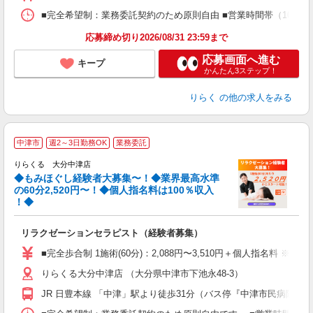
間
ス
■完全希望制：業務委託契約のため原則自由 ■営業時間帯（10:00
K.
応募締め切り2026/08/31 23:59まで
応募画面へ進む
キープ
かんたん3ステップ！
りらく
の他の求人をみる
◆
中津市
週2～3日勤務OK
業務委託
円
りらくる 大分中津店
◆もみほぐし経験者大募集〜！◆業界最高水準
の60分2,520円〜！◆個人指名料は100％収入
！◆
に
間
リラクゼーションセラピスト（経験者募集）
入
た
■完全歩合制 1施術(60分)：2,088円〜3,510円＋個人指名料 
主
りらくる大分中津店 （大分県中津市下池永48-3）
躍
額
JR 日豊本線 「中津」駅より徒歩31分（バス停『中津市民病院入
間
ス