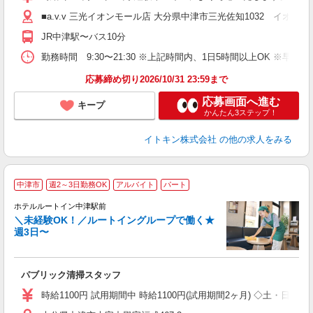
業
■a.v.v 三光イオンモール店 大分県中津市三光佐知1032 イオンモ
特
JR中津駅〜バス10分
勤務時間 9:30〜21:30 ※上記時間内、1日5時間以上OK ※
応募締め切り2026/10/31 23:59まで
応募画面へ進む
キープ
かんたん3ステップ！
イトキン株式会社
の他の求人をみる
中津市
週2～3日勤務OK
アルバイト
パート
ホテルルートイン中津駅前
＼未経験OK！／ルートイングループで働く★
週3日〜
履
夫
り
パブリック清掃スタッフ
勤
度
時給1100円 試用期間中 時給1100円(試用期間2ヶ月) ◇土・日・