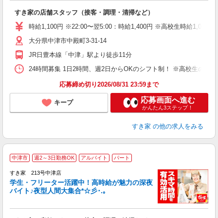
の
すき家の店舗スタッフ（接客・調理・清掃など）
履
タ
時給1,100円 ※22:00〜翌5:00：時給1,400円 ※高校生時給1,035
（
大分県中津市中殿町3-31-14
夜
割
JR日豊本線「中津」駅より徒歩11分
24時間募集 1日2時間、週2日からOKのシフト制！ ※高校生のシ
応募締め切り2026/08/31 23:59まで
応募画面へ進む
キープ
かんたん3ステップ！
すき家
の他の求人をみる
中津市
週2～3日勤務OK
アルバイト
パート
すき家 213号中津店
学生・フリーター活躍中！高時給が魅力の深夜
バイト♪夜型人間大集合*☆彡･.｡
つ