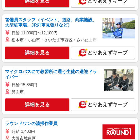
詳細を見る
とりあえずキープ
警備員スタッフ（イベント、道路、商業施設、
大型駐車場、JR列車見張りなど）
日給 11,000円〜12,100円
栃木市・小山市・さいたま市西区・さいたま市岩槻区・久喜市・蓮田
詳細を見る
とりあえずキープ
マイクロバスにて教習所に通う生徒の送迎ドラ
イバー
日給 15,850円
箕面市
詳細を見る
とりあえずキープ
ラウンドワンの清掃作業員
時給 1,400円
大阪市城東区