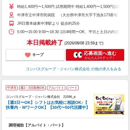
歓
時給1,400円〜1,500円 試用期間中 時給1,400円〜1,500円
～
中津市立中津市民病院 （大分県中津市大字下池永173番地 中津
用
O
JR日豊本線東中津駅より 徒歩約25分
朝
ま
5:00〜15:00 9:00〜18:30 1日4時間〜OK、平日と土日の内3日
本日掲載終了
(2026/08/08 23:59まで)
応募画面へ進む
キープ
かんたん3ステップ！
コンパスグループ・ジャパン株式会社
の他の求人をみる
中津市
週2～3日勤務OK
アルバイト
パート
コンパスグループ・ジャパン株式会社 21596_p
く
【週3日〜OK】シフトはお気軽に相談OK♪【
扶養内・WワークOK】【30代〜50代活躍中】
大
調理補助【アルバイト・パート】
入