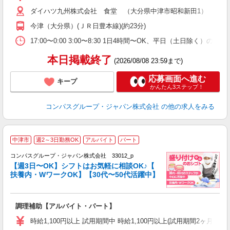
～
ダイハツ九州株式会社 食堂 （大分県中津市昭和新田1）
用
務
今津（大分県）(ＪＲ日豊本線)(約23分)
分
17:00〜0:00 3:00〜8:30 1日4時間〜OK、平日（土日除く）の
本日掲載終了
(2026/08/08 23:59まで)
応募画面へ進む
キープ
かんたん3ステップ！
コンパスグループ・ジャパン株式会社
の他の求人をみる
中津市
週2～3日勤務OK
アルバイト
パート
コンパスグループ・ジャパン株式会社 33012_p
く
【週3日〜OK】シフトはお気軽に相談OK♪【
扶養内・WワークOK】【30代〜50代活躍中】
大
調理補助【アルバイト・パート】
入
歓
時給1,100円以上 試用期間中 時給1,100円以上(試用期間2ヶ月
～