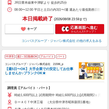
2
JR日豊本線東中津駅より 徒歩約25分
禁
食
08:00〜12:00 平日と土日の内3日〜/週 週あたり最低勤務日数／3日
本日掲載終了
(2026/08/08 23:59まで)
応募画面へ進む
キープ
かんたん3ステップ！
コンパスグループ・ジャパン株式会社
の他の求人をみる
中津市
週2～3日勤務OK
アルバイト
パート
コンパスグループ・ジャパン株式会社 21596_p
く
【週5日〜OK】大手企業での安定してお仕事
しませんか♪ブランクOK★
大
調理員【アルバイト・パート】
入
歓
時給1,600円以上 試用期間中 時給1,600円以上(試用期間2ヶ月) 
～
ＤーＡＣＴ中津工場 （大分県中津市昭和新田1番地）
用
み