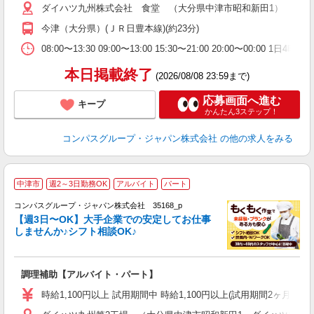
ダイハツ九州株式会社 食堂 （大分県中津市昭和新田1）
用
務
今津（大分県）(ＪＲ日豊本線)(約23分)
ク
08:00〜13:30 09:00〜13:00 15:30〜21:00 20:00〜0
本日掲載終了
(2026/08/08 23:59まで)
応募画面へ進む
キープ
かんたん3ステップ！
コンパスグループ・ジャパン株式会社
の他の求人をみる
中津市
週2～3日勤務OK
アルバイト
パート
コンパスグループ・ジャパン株式会社 35168_p
く
【週3日〜OK】大手企業での安定してお仕事
しませんか♪シフト相談OK♪
大
調理補助【アルバイト・パート】
入
歓
時給1,100円以上 試用期間中 時給1,100円以上(試用期間2ヶ月
～