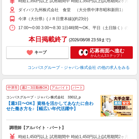
時給1,350円以上 試用期間中 時給1,350円以上(試用期間2ヶ月
～
ダイハツ九州株式会社 食堂 （大分県中津市昭和新田1）
用
内
今津（大分県）(ＪＲ日豊本線)(約23分)
か
17:00〜0:00 3:00〜8:30 1日4時間〜OK、平日（土日除く）の
本日掲載終了
(2026/08/08 23:59まで)
応募画面へ進む
キープ
かんたん3ステップ！
コンパスグループ・ジャパン株式会社
の他の求人をみる
中津市
週2～3日勤務OK
アルバイト
パート
コンパスグループ・ジャパン株式会社 33012_p
く
【週3日〜OK】資格を活かしてあなたに合わ
せた働き方を♪【幅広い年代活躍中】
大
調理師【アルバイト・パート】
入
歓
時給1,450円以上 試用期間中 時給1,450円以上(試用期間2ヶ月