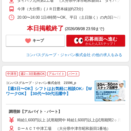
ダイハツ九州第2工場 （大分県中津市昭和新田1 ダイハツ九州(
用
務
今津（大分県）(ＪＲ日豊本線)(約23分)
業
20:00〜24:00 1日4時間〜OK、平日（土日除く）の内3日〜/週
本日掲載終了
(2026/08/08 23:59まで)
応募画面へ進む
キープ
かんたん3ステップ！
コンパスグループ・ジャパン株式会社
の他の求人をみる
中津市
週2～3日勤務OK
アルバイト
パート
コンパスグループ・ジャパン株式会社 21596_p
く
【週3日〜OK】シフトはお気軽に相談OK♪【W
ワークOK】【30代〜50代活躍中】
大
調理師【アルバイト・パート】
入
歓
時給1,600円以上 試用期間中 時給1,600円以上(試用期間2ヶ月) 
～
ＤーＡＣＴ中津工場 （大分県中津市昭和新田1番地）
用