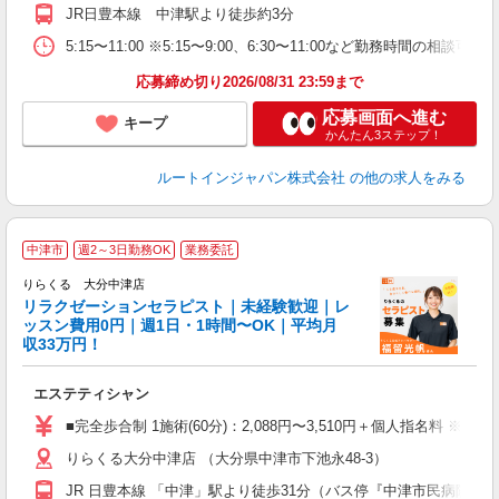
JR日豊本線 中津駅より徒歩約3分
5:15〜11:00 ※5:15〜9:00、6:30〜11:00など勤務時間の相談
応募締め切り2026/08/31 23:59まで
応募画面へ進む
キープ
かんたん3ステップ！
ルートインジャパン株式会社
の他の求人をみる
中津市
週2～3日勤務OK
業務委託
りらくる 大分中津店
学
リラクゼーションセラピスト｜未経験歓迎｜レ
ッスン費用0円｜週1日・1時間〜OK｜平均月
収33万円！
目
エステティシャン
入
た
■完全歩合制 1施術(60分)：2,088円〜3,510円＋個人指名料 ※
主
りらくる大分中津店 （大分県中津市下池永48-3）
躍
額
JR 日豊本線 「中津」駅より徒歩31分（バス停『中津市民病院入