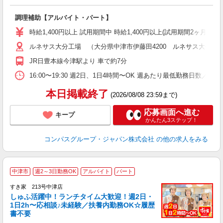
大
調理補助【アルバイト・パート】
入
歓
時給1,400円以上 試用期間中 時給1,400円以上(試用期間2ヶ月
～
ルネサス大分工場 （大分県中津市伊藤田4200 ルネサス大分工場
用
K
JR日豊本線今津駅より 車で約7分
内
16:00〜19:30 週2日、1日4時間〜OK 週あたり最低勤務日数／2日
本日掲載終了
(2026/08/08 23:59まで)
応募画面へ進む
キープ
かんたん3ステップ！
コンパスグループ・ジャパン株式会社
の他の求人をみる
≪
中津市
週2～3日勤務OK
アルバイト
パート
すき家 213号中津店
しゅふ活躍中！ランチタイム大歓迎！週2日・
安
1日2h〜応相談♪未経験／扶養内勤務OK☆履歴
書不要