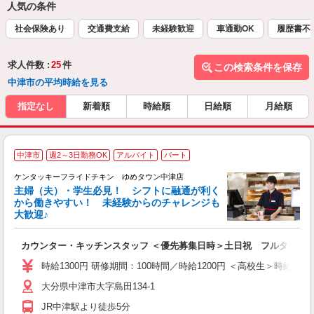
人気の条件
社会保険あり
交通費支給
未経験歓迎
車通勤OK
履歴書不
求人件数 :
25
件
この検索条件を保存
中津市の平均時給を見る
指定なし
新着順
時給順
日給順
月給順
中津市
週2～3日勤務OK
アルバイト
パート
ケンタッキーフライドチキン ゆめタウン中津店
主婦（夫）・学生必見！ シフトに融通が利く
から働きやすい！ 未経験からのチャレンジも
大歓迎♪
見
カウンター・キッチンスタッフ ＜優先募集日時＞土日祝 フルタイム
未
ダ
時給1300円 研修期間：100時間／時給1200円 ＜高校生＞時給120
昇
大分県中津市大字島田134-1
上
か
JR中津駅より徒歩5分