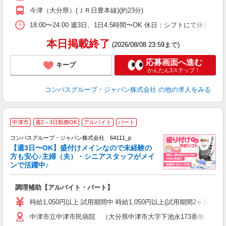
O
今津（大分県）(ＪＲ日豊本線)(約23分)
ク
18:00〜24:00 週3日、1日4.5時間〜OK 休日：シフトにて休日
本日掲載終了
(2026/08/08 23:59まで)
応募画面へ進む
キープ
かんたん3ステップ！
コンパスグループ・ジャパン株式会社
の他の求人をみる
中津市
週2～3日勤務OK
アルバイト
パート
コンパスグループ・ジャパン株式会社 64111_p
く
【週3日〜OK】盛付けメインなので未経験の
方も安心♪主婦（夫）・シニアスタッフがメイ
ンで活躍中♪
大
調理補助【アルバイト・パート】
入
歓
時給1,050円以上 試用期間中 時給1,050円以上(試用期間2ヶ月
～
中津市立中津市民病院 （大分県中津市大字下池永173番地 中津
用