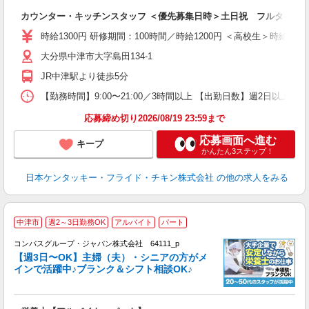
立
カウンター・キッチンスタッフ ＜優先募集日時＞土日祝 フルタイム
未
ダ
時給1300円 研修期間：100時間／時給1200円 ＜高校生＞時給120
昇
大分県中津市大字島田134-1
上
か
JR中津駅より徒歩5分
【勤務時間】9:00〜21:00／3時間以上 【出勤日数】週2日以
応募締め切り2026/08/19 23:59まで
応募画面へ進む
キープ
かんたん3ステップ！
日本ケンタッキー・フライド・チキン株式会社
の他の求人をみる
中津市
週2～3日勤務OK
アルバイト
パート
コンパスグループ・ジャパン株式会社 64111_p
く
【週3日〜OK】主婦（夫）・シニアの方がメ
インで活躍中♪ブランク＆シフト相談OK♪
大