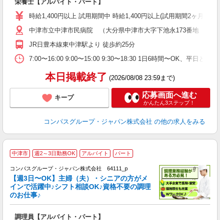
栄養士【アルバイト・パート】
入
歓
時給1,400円以上 試用期間中 時給1,400円以上(試用期間2ヶ月
～
中津市立中津市民病院 （大分県中津市大字下池永173番地 中津
用
2
JR日豊本線東中津駅より 徒歩約25分
朝
ま
7:00〜16:00 9:00〜15:00 9:30〜18:30 1日6時間〜OK、
本日掲載終了
(2026/08/08 23:59まで)
応募画面へ進む
キープ
かんたん3ステップ！
コンパスグループ・ジャパン株式会社
の他の求人をみる
中津市
週2～3日勤務OK
アルバイト
パート
コンパスグループ・ジャパン株式会社 64111_p
く
【週3日〜OK】主婦（夫）・シニアの方がメ
インで活躍中♪シフト相談OK♪資格不要の調理
のお仕事♪
大
調理員【アルバイト・パート】
入