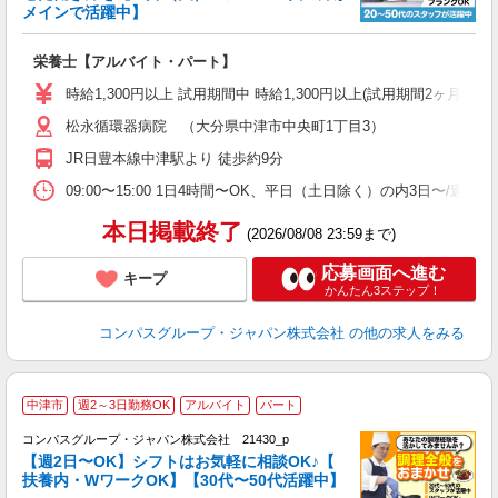
メインで活躍中】
大
栄養士【アルバイト・パート】
入
歓
時給1,300円以上 試用期間中 時給1,300円以上(試用期間2ヶ月
～
松永循環器病院 （大分県中津市中央町1丁目3）
用
2
JR日豊本線中津駅より 徒歩約9分
内
勤
09:00〜15:00 1日4時間〜OK、平日（土日除く）の内3日〜/週
本日掲載終了
(2026/08/08 23:59まで)
応募画面へ進む
キープ
かんたん3ステップ！
コンパスグループ・ジャパン株式会社
の他の求人をみる
中津市
週2～3日勤務OK
アルバイト
パート
コンパスグループ・ジャパン株式会社 21430_p
く
【週2日〜OK】シフトはお気軽に相談OK♪【
扶養内・WワークOK】【30代〜50代活躍中】