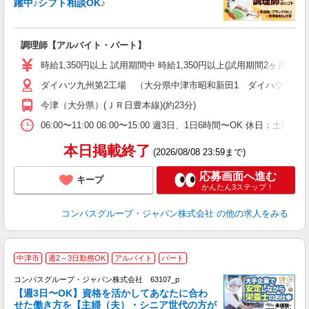
躍中♪シフト相談OK♪
大
調理師【アルバイト・パート】
入
歓
時給1,350円以上 試用期間中 時給1,350円以上(試用期間2ヶ月
～
ダイハツ九州第2工場 （大分県中津市昭和新田1 ダイハツ九州(
用
務
今津（大分県）(ＪＲ日豊本線)(約23分)
煙
06:00〜11:00 06:00〜15:00 週3日、1日6時間〜OK 休日
本日掲載終了
(2026/08/08 23:59まで)
応募画面へ進む
キープ
かんたん3ステップ！
コンパスグループ・ジャパン株式会社
の他の求人をみる
中津市
週2～3日勤務OK
アルバイト
パート
コンパスグループ・ジャパン株式会社 63107_p
く
【週3日〜OK】資格を活かしてあなたに合わ
せた働き方を【主婦（夫）・シニア世代の方が