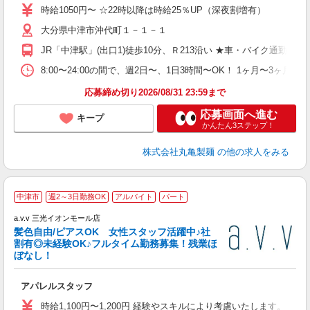
者
時給1050円〜 ☆22時以降は時給25％UP（深夜割増有）
歓
大分県中津市沖代町１－１－１
～
り
JR「中津駅」(出口1)徒歩10分、Ｒ213沿い ★車・バイク通
勤
べ
8:00〜24:00の間で、週2日〜、1日3時間〜OK！ 1ヶ月〜
迎
応募締め切り2026/08/31 23:59まで
応募画面へ進む
キープ
かんたん3ステップ！
株式会社丸亀製麺
の他の求人をみる
世
中津市
週2～3日勤務OK
アルバイト
パート
集
a.v.v 三光イオンモール店
髪色自由/ピアスOK 女性スタッフ活躍中♪社
割有◎未経験OK♪フルタイム勤務募集！残業ほ
ぼなし！
皆
アパレルスタッフ
未
日
時給1,100円〜1,200円 経験やスキルにより考慮いたします。 試用