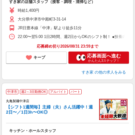
すき家の店舗スタッフ（接客・調理・清掃など）
履
ミ
時給1,400円
～
大分県中津市中殿町3-31-14
勤
り
JR日豊本線「中津」駅より徒歩11分
22:00〜翌5:00 1日2時間、週2日からOKのシフト制！ ●扶養内勤務
応募締め切り2026/08/31 23:59まで
応募画面へ進む
キープ
かんたん3ステップ！
すき家
の他の求人をみる
中津市
週2～3日勤務OK
アルバイト
パート
丸亀製麺中津店
【シフト1週間毎】主婦（夫）さん活躍中！週
2日〜／1日3h〜OK◎
ル
キッチン・ホールスタッフ
入