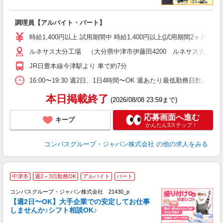
大
調理員【アルバイト・パート】
入
歓
時給1,400円以上 試用期間中 時給1,400円以上(試用期間2ヶ月
～
ルネサス大分工場 （大分県中津市伊藤田4200 ルネサス大分工場
用
K
JR日豊本線今津駅より 車で約7分
内
16:00〜19:30 週2日、1日4時間〜OK 週あたり最低勤務日数／2日
本日掲載終了
(2026/08/08 23:59まで)
応募画面へ進む
キープ
かんたん3ステップ！
コンパスグループ・ジャパン株式会社
の他の求人をみる
中津市
週2～3日勤務OK
アルバイト
パート
コンパスグループ・ジャパン株式会社 21430_p
く
【週2日〜OK】大手企業での安定してお仕事
しませんか♪シフト相談OK♪