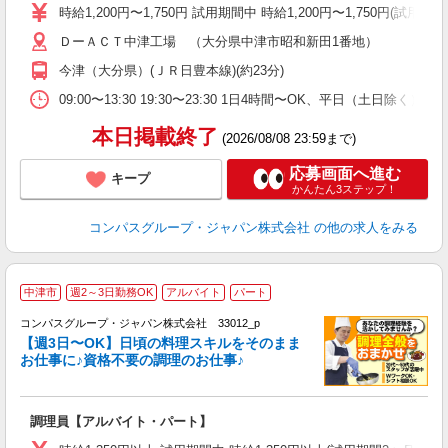
歓
時給1,200円〜1,750円 試用期間中 時給1,200円〜1,750円(試
～
ＤーＡＣＴ中津工場 （大分県中津市昭和新田1番地）
用
務
今津（大分県）(ＪＲ日豊本線)(約23分)
早
ま
09:00〜13:30 19:30〜23:30 1日4時間〜OK、平日（土日除
本日掲載終了
(2026/08/08 23:59まで)
応募画面へ進む
キープ
かんたん3ステップ！
コンパスグループ・ジャパン株式会社
の他の求人をみる
中津市
週2～3日勤務OK
アルバイト
パート
コンパスグループ・ジャパン株式会社 33012_p
く
【週3日〜OK】日頃の料理スキルをそのまま
お仕事に♪資格不要の調理のお仕事♪
大
調理員【アルバイト・パート】
入
歓