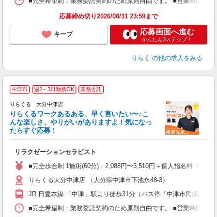
■完全希望制：業務委託契約のため原則自由です。 ■営業時間帯（9
K.
応募締め切り2026/08/31 23:59まで
応募画面へ進む
キープ
かんたん3ステップ！
りらく
の他の求人をみる
中津市
週2～3日勤務OK
業務委託
り
りらくる 大分中津店
た
りらくるワークあるある、早く言いたい〜♪こ
んな楽しさ、やりがいがありますよ！気になっ
ー
たらすぐ応募！
る
リラクゼーションセラピスト
入
た
■完全歩合制 1施術(60分)：2,088円〜3,510円＋個人指名料 ※
主
りらくる大分中津店 （大分県中津市下池永48-3）
躍
額
JR 日豊本線 「中津」駅より徒歩31分（バス停『中津市民病院入
間
ス
■完全希望制：業務委託契約のため原則自由です。 ■営業時間帯（9
K.