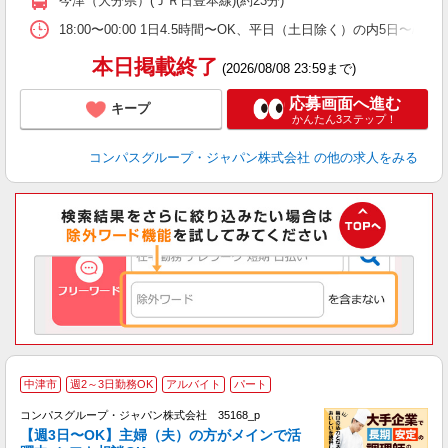
今津（大分県）(ＪＲ日豊本線)(約23分)
な
18:00〜00:00 1日4.5時間〜OK、平日（土日除く）の内5日〜/
本日掲載終了
(2026/08/08 23:59まで)
応募画面へ進む
キープ
かんたん3ステップ！
コンパスグループ・ジャパン株式会社
の他の求人をみる
中津市
週2～3日勤務OK
アルバイト
パート
コンパスグループ・ジャパン株式会社 35168_p
く
【週3日〜OK】主婦（夫）の方がメインで活