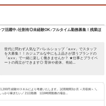
ッフ活躍中♪社割有◎未経験OK♪フルタイム勤務募集！残業ほ
世代に問わず人気なアパレルショップ「a.v.v」でスタッフ
を大募集！！カジュアルな中にも上品さが漂うブランドの
「a.v.v」で一緒に楽しく働きませんか？ ★仕事とプライベ
ートの両立ができます◎ 育休や産休、有給...
円〜1,200円 経験やスキルにより考慮いたします。 試用期間3か月 ＜月収例＞ ＼
っかり稼ぎたい／ 21日勤務 1日8時間勤務の場合...