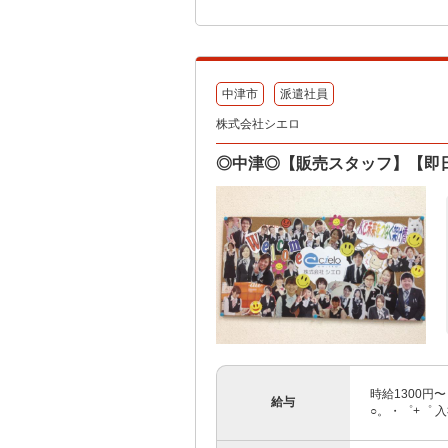
中津市
派遣社員
株式会社シエロ
◎中津◎【販売スタッフ】【即日
時給1300円
給与
○。・゜+゜ 入