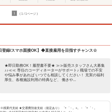
1
( 1 / 1ページ )
登録/スマホ面接OK】◆直接雇用を目指すチャンス☆
★即日勤務OK！履歴書不要★ ≫≫販売スタッフさん大募集
♪♪≪≪ 専任のコーディネーターがサポート♪ 職場での不安
や悩み事があれば いつでも相談してください！ 充実の福利
厚生、各種施設利用の特典など、 働きや...
〜 ※残業代支給 ★交通費別途支給（規定あり） ゜+゜・。○。・゜+゜・。