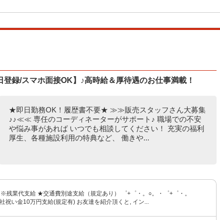
登録/スマホ面接OK】♪高時給＆厚待遇のお仕事満載！
★即日勤務OK！履歴書不要★ ≫≫販売スタッフさん大募集
♪♪≪≪ 専任のコーディネーターがサポート♪ 職場での不安
や悩み事があれば いつでも相談してください！ 充実の福利
厚生、各種施設利用の特典など、 働きや...
〜 ※残業代支給 ★交通費別途支給（規定あり） ゜+゜・。○。・゜+゜・。
社祝い金10万円支給(規定有) お友達を紹介頂くと, イン...