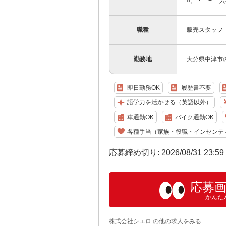
○。・゜+゜ 入
職種
販売スタッフ
勤務地
大分県中津市
即日勤務OK
履歴書不要
語学力を活かせる（英語以外）
車通勤OK
バイク通勤OK
各種手当（家族・役職・インセンテ
応募締め切り: 2026/08/31 23:5
応募
かんた
株式会社シエロ の他の求人をみる