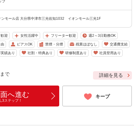
ッフ
三光イオンモール店 大分県中津市三光佐知1032 イオンモール三光1F
者歓迎
女性活躍中
フリーター歓迎
週2～3日勤務OK
自由
ピアスOK
禁煙・分煙
残業ほぼなし
交通費支給
得実績あり
社割・特典あり
研修制度あり
社員登用あり
9 まで
詳細を見る
画面へ進む
キープ
ん3ステップ！