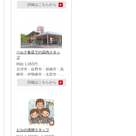
詳細はこちらから
ベルク各店での店内スタッ
フ
時給 1,065円
古河市・佐野市・前橋市・高
崎市・伊勢崎市・太田市・館
林市・藤岡市・大泉町・さい
詳細はこちらから
たま市北区・川越市・熊谷
市・行田市・秩父市・所沢
市・飯能市・東松山市・坂戸
市・鶴ケ島市・千葉市中央
区・市川市・松戸市・習志野
市・柏市・流山市・八千代
市・足立区・江戸川区・八王
子市・町田市
ビルの清掃スタッフ