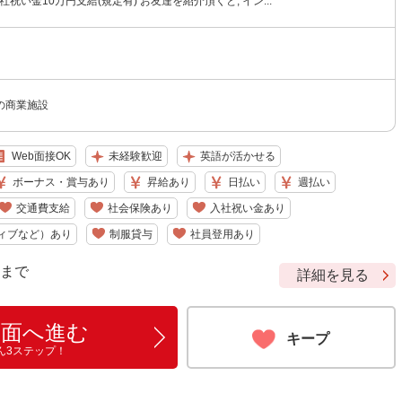
社祝い金10万円支給(規定有) お友達を紹介頂くと, イン...
の商業施設
Web面接OK
未経験歓迎
英語が活かせる
ボーナス・賞与あり
昇給あり
日払い
週払い
交通費支給
社会保険あり
入社祝い金あり
ィブなど）あり
制服貸与
社員登用あり
9 まで
詳細を見る
画面へ進む
キープ
ん3ステップ！