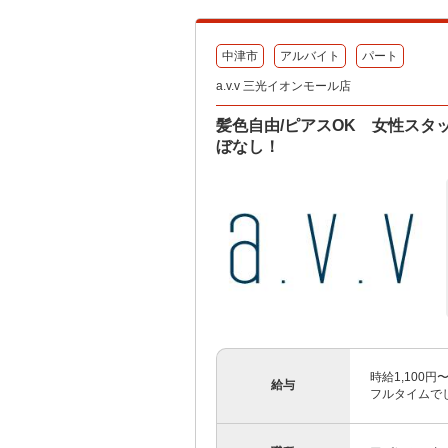
中津市
アルバイト
パート
a.v.v 三光イオンモール店
髪色自由/ピアスOK 女性スタ
ぼなし！
時給1,100
給与
フルタイムでし