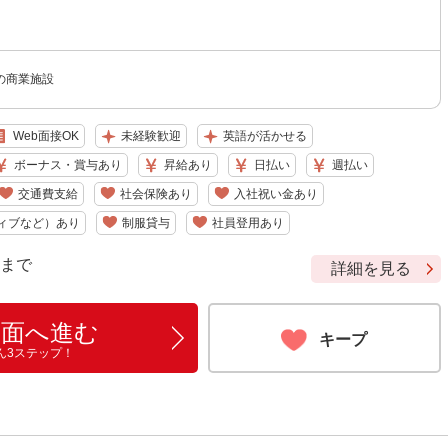
の商業施設
Web面接OK
未経験歓迎
英語が活かせる
ボーナス・賞与あり
昇給あり
日払い
週払い
交通費支給
社会保険あり
入社祝い金あり
ィブなど）あり
制服貸与
社員登用あり
9 まで
詳細を見る
画面へ進む
キープ
ん3ステップ！