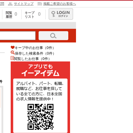
質問
サイトマップ
掲載ご希望のお客様へ
閲覧
キープ
0
0
履歴
リスト
ログイン
キープ中のお仕事（0件）
保存した検索条件（
0
件）
閲覧したお仕事（0件）
件