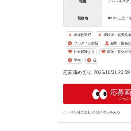
職種
アパレルスタ
勤務地
■a.v.v 
未経験歓迎
経験者・有資格
フルタイム歓迎
髪型・髪色
社会保険あり
産休・育休取
早朝
昼
応募締め切り: 2026/10/31 23:5
応募
かんた
イトキン株式会社 の他の求人をみる