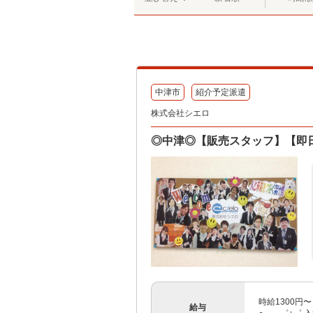
中津市
紹介予定派遣
株式会社シエロ
◎中津◎【販売スタッフ】【即日
時給1300円
給与