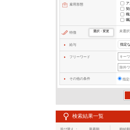
ア
雇用形態
契
職
嘱
未選択
選択・変更
特徴
給与
フリーワード
その他の条件
指定
この
検索結果一覧
並び替え ：
新着順
時給順