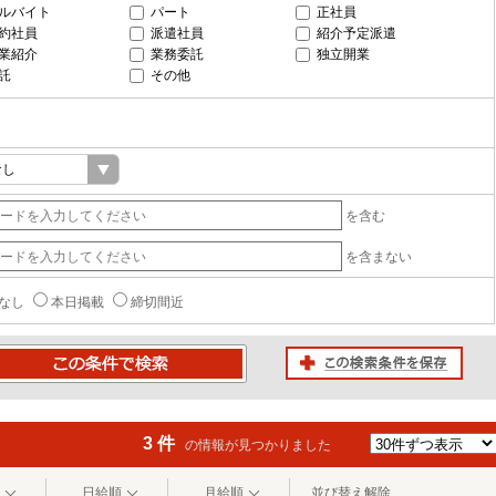
ルバイト
パート
正社員
約社員
派遣社員
紹介予定派遣
業紹介
業務委託
独立開業
託
その他
を含む
を含まない
なし
本日掲載
締切間近
この検索条件を保存
条件で検索
3 件
の情報が見つかりました
日給順
月給順
並び替え解除