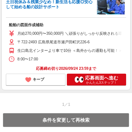
土日祝休み＆残業少なめ！新生活も応援◎安心
続
して始める船の設計サポート
着
が
船舶の図面作成補助
入
第
月給270,000円〜350,000円 ＼頑張りがしっかり反映される環境
全
〒722-2493 広島県尾道市瀬戸田町沢226-6
O
生口島北インターより車で10分 ＜島外からの通勤も可能！＞ 尾
な
8:00〜17:00
応募締め切り2026/09/24 23:59まで
応募画面へ進む
キープ
かんたん3ステップ！
1／1
条件を変更して再検索