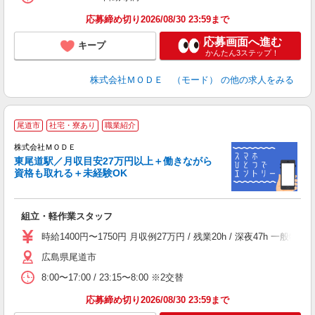
り
土
応募締め切り2026/08/30 23:59まで
応募画面へ進む
キープ
かんたん3ステップ！
株式会社ＭＯＤＥ （モード）
の他の求人をみる
尾道市
社宅・寮あり
職業紹介
株式会社ＭＯＤＥ
東尾道駅／月収目安27万円以上＋働きながら
資格も取れる＋未経験OK
っ
組立・軽作業スタッフ
入
場
時給1400円〜1750円 月収例27万円 / 残業20h / 深夜47h
者
広島県尾道市
リ
問
8:00〜17:00 / 23:15〜8:00 ※2交替
り
土
応募締め切り2026/08/30 23:59まで