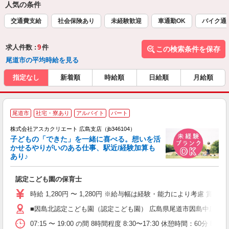
人気の条件
交通費支給
社会保険あり
未経験歓迎
車通勤OK
バイク通
求人件数 :
9
件
この検索条件を保存
尾道市の平均時給を見る
指定なし
新着順
時給順
日給順
月給順
尾道市
社宅・寮あり
アルバイト
パート
株式会社アスカクリエート 広島支店（jb346104）
子どもの「できた」を一緒に喜べる。想いを活
かせるやりがいのある仕事、駅近/経験加算も
あり♪
面
認定こども園の保育士
入
不
時給 1,280円 〜 1,280円 ※給与幅は経験・能力により考慮 
あ
■因島北認定こども園（認定こども園） 広島県尾道市因島中庄町460
給
手
07:15 〜 19:00 の間 8時間程度 8:30〜17:30 休憩時間：