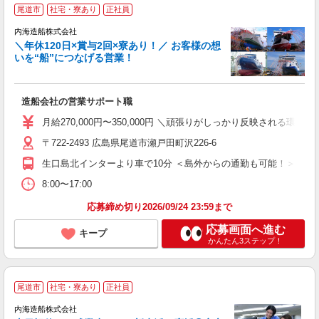
尾道市
社宅・寮あり
正社員
っ
内海造船株式会社
安
＼年休120日×賞与2回×寮あり！／ お客様の想
実
いを“船”につなげる営業！
す
ト
造船会社の営業サポート職
入
第
月給270,000円〜350,000円 ＼頑張りがしっかり反映される環境
全
〒722-2493 広島県尾道市瀬戸田町沢226-6
O
生口島北インターより車で10分 ＜島外からの通勤も可能！＞ 尾
な
8:00〜17:00
応募締め切り2026/09/24 23:59まで
応募画面へ進む
キープ
かんたん3ステップ！
尾道市
社宅・寮あり
正社員
内海造船株式会社