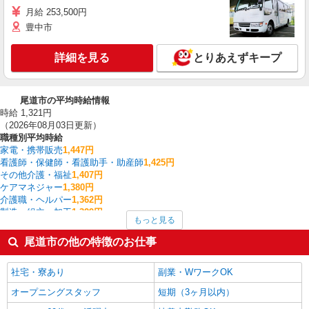
月給 253,500円
豊中市
詳細を見る
とりあえずキープ
尾道市の平均時給情報
時給 1,321円
（2026年08月03日更新）
職種別平均時給
家電・携帯販売
1,447円
看護師・保健師・看護助手・助産師
1,425円
その他介護・福祉
1,407円
ケアマネジャー
1,380円
介護職・ヘルパー
1,362円
製造・組立・加工
1,329円
もっと見る
フォークリフト
1,327円
保育士・保育補助
1,290円
尾道市の他の特徴のお仕事
調理・調理補助・調理師
1,259円
データ入力・オペレーター
1,250円
社宅・寮あり
副業・WワークOK
尾道市の他の職種の平均時給を見る
オープニングスタッフ
短期（3ヶ月以内）