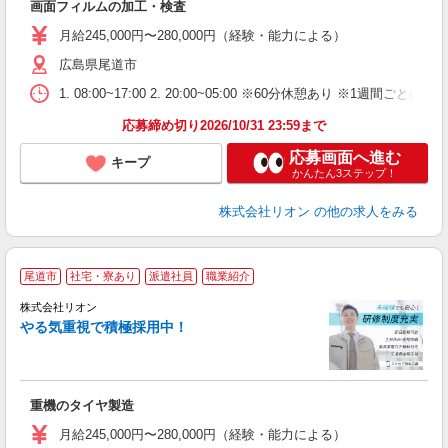
画面フィルムの加工・検査
額
業
月給245,000円〜280,000円（経験・能力による）
あ
広島県尾道市
1. 08:00~17:00 2. 20:00~05:00 ※60分休憩あり ※1週間ごとの2
応募締め切り2026/10/31 23:59まで
応募画面へ進む
キープ
かんたん3ステップ！
株式会社リオン
の他の求人をみる
尾道市
社宅・寮あり
派遣社員
職業紹介
株式会社リオン
やる気重視で積極採用中！
い
入
場
タ
重機のタイヤ製造
額
業
月給245,000円〜280,000円（経験・能力による）
あ