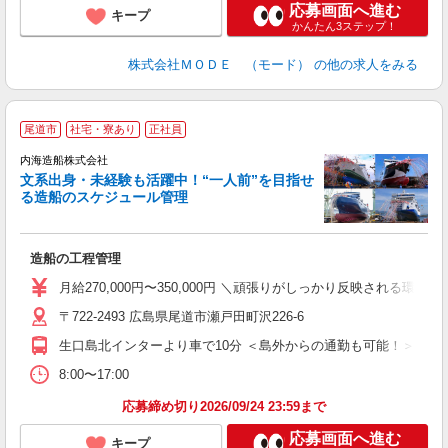
応募画面へ進む
キープ
かんたん3ステップ！
株式会社ＭＯＤＥ （モード）
の他の求人をみる
＼
尾道市
社宅・寮あり
正社員
年
家
内海造船株式会社
万
文系出身・未経験も活躍中！“一人前”を目指せ
る造船のスケジュール管理
職
す
造船の工程管理
入
第
月給270,000円〜350,000円 ＼頑張りがしっかり反映される環境
全
〒722-2493 広島県尾道市瀬戸田町沢226-6
O
生口島北インターより車で10分 ＜島外からの通勤も可能！＞ 尾
な
8:00〜17:00
応募締め切り2026/09/24 23:59まで
応募画面へ進む
キープ