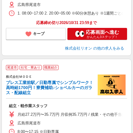
広島県尾道市
1. 08:00~17:00 2. 20:00~05:00 ※60分休憩あり ※1週間ごとの2
応募締め切り2026/10/31 23:59まで
応募画面へ進む
キープ
かんたん3ステップ！
株式会社リオン
の他の求人をみる
尾道市
社宅・寮あり
職業紹介
株式会社ＭＯＤＥ
プレス工業前駅／日勤専属でシンプルワーク！
高時給1700円！寮費補助♪ショベルカーのガラ
ス・配線組立
っ
組立・軽作業スタッフ
入
場
月給27.2万円〜35.7万円 月収例35.7万円 / 残業・その他手
者
広島県尾道市
リ
問
8:00〜17:15 ※日勤専属