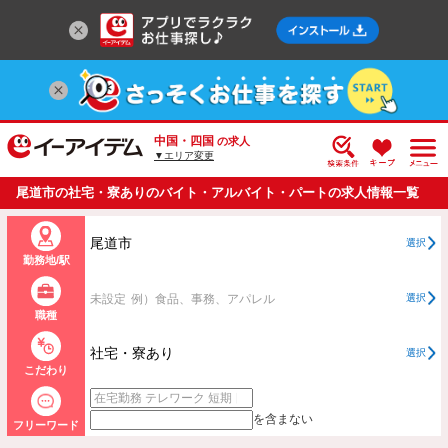
中国・四国
の求人
▼エリア変更
尾道市の社宅・寮ありのバイト・アルバイト・パートの求人情報一覧
尾道市
選択
勤務地/駅
未設定
例）食品、事務、アパレル
選択
職種
社宅・寮あり
選択
こだわり
を含まない
フリーワード