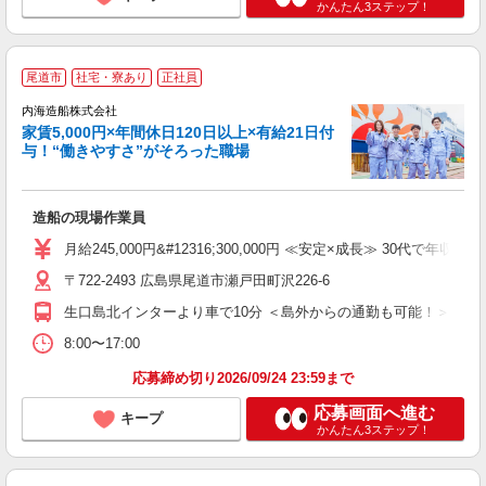
かんたん3ステップ！
＼
尾道市
社宅・寮あり
正社員
有
内海造船株式会社
数
家賃5,000円×年間休日120日以上×有給21日付
た
与！“働きやすさ”がそろった職場
っ
≫
造船の現場作業員
入
第
月給245,000円&#12316;300,000円 ≪安定×成長≫ 30
全
〒722-2493 広島県尾道市瀬戸田町沢226-6
O
生口島北インターより車で10分 ＜島外からの通勤も可能！＞ 尾
な
8:00〜17:00
応募締め切り2026/09/24 23:59まで
応募画面へ進む
キープ
かんたん3ステップ！