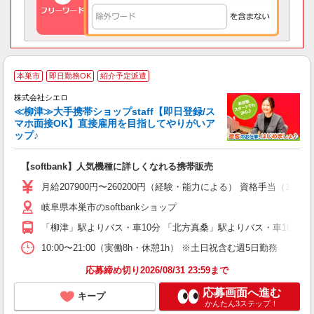
★
本巣市
即日勤務OK
紹介予定派遣
♪
株式会社シエロ
≪柳津≫大手携帯ショップstaff【即日登録/ス
マホ面接OK】直接雇用を目指してやりがいア
ップ♪
い
即
【softbank】人気機種に詳しくなれる携帯販売
あ
月給207900円〜260200円（経験・能力による） 資格手当（1
通
岐阜県本巣市のsoftbankショップ
あ
「柳津」駅よりバス・車10分 「北方真桑」駅よりバス・車10分
10:00〜21:00（実働8h・休憩1h） ※土日祝含む週5日勤務
応募締め切り2026/08/31 23:59まで
応募画面へ進む
キープ
かんたん3ステップ！