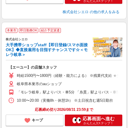
かんたん3ステップ！
株式会社シエロ
の他の求人をみる
★
本巣市
即日勤務OK
紹介予定派遣
♪
株式会社シエロ
大手携帯ショップstaff【即日登録/スマホ面接
OK】◆直接雇用を目指すチャンスです☆＜モ
レラ岐阜＞
務
即
【エーユー】の店舗スタッフ
躍
ー
時給1500円〜1800円（経験・能力による） ※残業代支給 ★交通
自
岐阜県本巣市のauショップ
ど
「モレラ岐阜」駅よりバス・車5分 「糸貫」駅よりバス・車5分
10:00〜20:00（実働8h・休憩1h） ※土日祝含む週5日勤務
応募締め切り2026/08/31 23:59まで
応募画面へ進む
キープ
かんたん3ステップ！