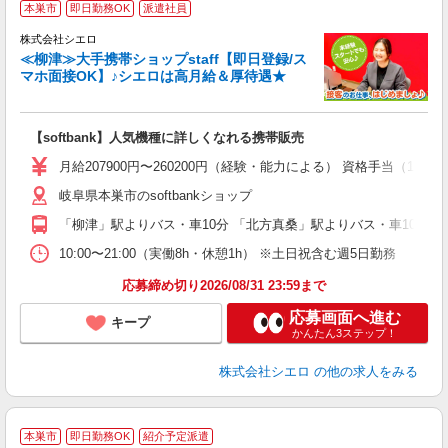
本巣市
即日勤務OK
派遣社員
♪
株式会社シエロ
≪柳津≫大手携帯ショップstaff【即日登録/ス
マホ面接OK】♪シエロは高月給＆厚待遇★
い
即
【softbank】人気機種に詳しくなれる携帯販売
あ
月給207900円〜260200円（経験・能力による） 資格手当（1
通
岐阜県本巣市のsoftbankショップ
あ
「柳津」駅よりバス・車10分 「北方真桑」駅よりバス・車10分
10:00〜21:00（実働8h・休憩1h） ※土日祝含む週5日勤務
応募締め切り2026/08/31 23:59まで
応募画面へ進む
キープ
かんたん3ステップ！
株式会社シエロ
の他の求人をみる
★
本巣市
即日勤務OK
紹介予定派遣
♪