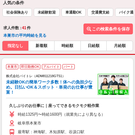
人気の条件
社会保険あり
未経験歓迎
車通勤OK
交通費支給
バイク通
求人件数 :
41
件
この検索条件を保存
本巣市の平均時給を見る
指定なし
新着順
時給順
日給順
月給順
本巣市
即日勤務OK
アルバイト
パート
株式会社バイトレ（ADM811218GT51）
未経験OKの簡単ワーク多数！体への負担少な
め。日払いOK＆スポット・単発のお仕事が豊
富！
ス
ロ
久しぶりのお仕事に｜座ってできるモクモク軽作業
即
活
時給1325円〜時給1600円（就業先により異なる）
（
岐阜県本巣市
短
K
最寄駅：神海駅、木知原駅、谷汲口駅
日