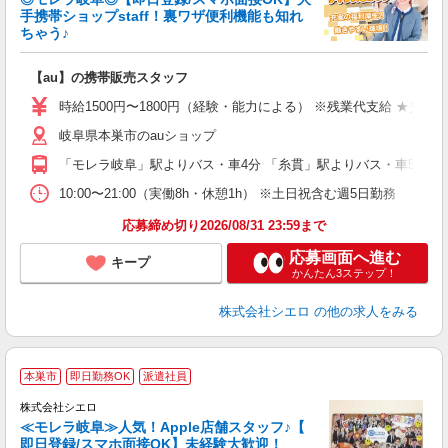
手携帯ショップstaff！裏ワザ便利機能も知れ
ちゃう♪
理
【au】の携帯販売スタッフ
即
躍
時給1500円〜1800円（経験・能力による） ※残業代支給 ★交通
ー
岐阜県本巣市のauショップ
自
「モレラ岐阜」駅よりバス・車4分 「糸貫」駅よりバス・車5分
ど
10:00〜21:00（実働8h・休憩1h） ※土日祝含む週5日勤務
応募締め切り2026/08/31 23:59まで
応募画面へ進む
キープ
かんたん3ステップ！
株式会社シエロ
の他の求人をみる
★
本巣市
即日勤務OK
派遣社員
♪
株式会社シエロ
≪モレラ岐阜≫人気！Apple店舗スタッフ♪【
即日登録/スマホ面接OK】未経験大歓迎！