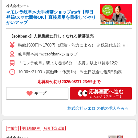
株式会社シエロ
≪モレラ岐阜≫大手携帯ショップstaff【即日
登録/スマホ面接OK】直接雇用を目指してやり
がいアップ
い
即
【softbank】人気機種に詳しくなれる携帯販売
躍
ー
時給1500円〜1700円（経験・能力による） ※残業代支給 ★交通
自
岐阜県本巣市のsoftbankショップ
ど
「モレラ岐阜」駅より徒歩6分 「糸貫」駅より徒歩12分
10:00〜21:00（実働8h・休憩1h） ※土日祝含む週5日勤務
応募締め切り2026/08/31 23:59まで
応募画面へ進む
キープ
かんたん3ステップ！
株式会社シエロ
の他の求人をみる
★
本巣市
即日勤務OK
紹介予定派遣
♪
株式会社シエロ