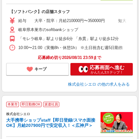
務
即
【ソフトバンク】の店舗スタッフ
あ
給与 大卒・院卒：月給210000円〜350000円 短大・専門
通
岐阜県本巣市のsoftbankショップ
種
「モレラ岐阜」駅より徒歩6分 「糸貫」駅より徒歩12分
10:00〜21:00（実働8h・休憩1h） ※土日祝含む週5日勤務
応募締め切り2026/08/31 23:59まで
応募画面へ進む
キープ
かんたん3ステップ！
株式会社シエロ
の他の求人をみる
★
本巣市
即日勤務OK
派遣社員
♪
株式会社シエロ
大手携帯ショップstaff【即日登録/スマホ面接
OK】月給207900円で安定収入！＜広神戸＞
務