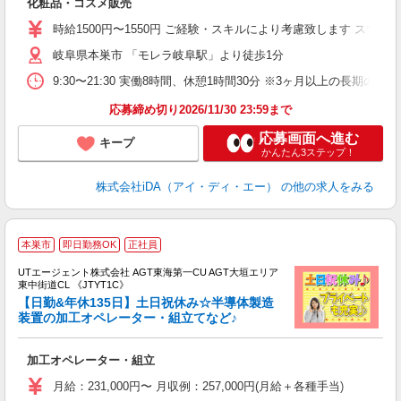
化粧品・コスメ販売
入
交
時給1500円〜1550円 ご経験・スキルにより考慮致します ス
岐阜県本巣市 「モレラ岐阜駅」より徒歩1分
エ
（
9:30〜21:30 実働8時間、休憩1時間30分 ※3ヶ月以上の長
中
応募締め切り2026/11/30 23:59まで
応募画面へ進む
キープ
かんたん3ステップ！
株式会社iDA（アイ・ディ・エー）
の他の求人をみる
本巣市
即日勤務OK
正社員
UTエージェント株式会社 AGT東海第一CU AGT大垣エリア
東中街道CL 《JTYT1C》
【日勤&年休135日】土日祝休み☆半導体製造
装置の加工オペレーター・組立てなど♪
る
加工オペレーター・組立
入
場
月給：231,000円〜 月収例：257,000円(月給＋各種手当)
タ