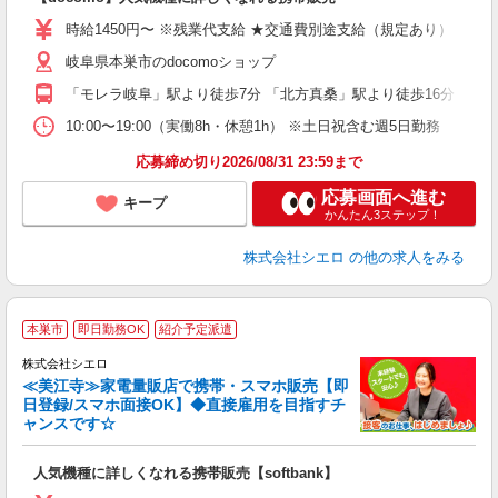
あ
時給1450円〜 ※残業代支給 ★交通費別途支給（規定あり） ゜+゜
K
岐阜県本巣市のdocomoショップ
貸
「モレラ岐阜」駅より徒歩7分 「北方真桑」駅より徒歩16分
10:00〜19:00（実働8h・休憩1h） ※土日祝含む週5日勤務
応募締め切り2026/08/31 23:59まで
応募画面へ進む
キープ
かんたん3ステップ！
株式会社シエロ
の他の求人をみる
★
本巣市
即日勤務OK
紹介予定派遣
♪
株式会社シエロ
≪美江寺≫家電量販店で携帯・スマホ販売【即
日登録/スマホ面接OK】◆直接雇用を目指すチ
ャンスです☆
い
即
人気機種に詳しくなれる携帯販売【softbank】
躍