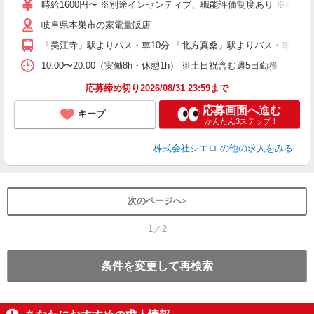
ー
時給1600円〜 ※別途インセンティブ、職能評価制度あり ※残業代
自
岐阜県本巣市の家電量販店
ど
「美江寺」駅よりバス・車10分 「北方真桑」駅よりバス・車15分
10:00〜20:00（実働8h・休憩1h） ※土日祝含む週5日勤務
応募締め切り2026/08/31 23:59まで
応募画面へ進む
キープ
かんたん3ステップ！
株式会社シエロ
の他の求人をみる
次のページへ
1／2
条件を変更して再検索