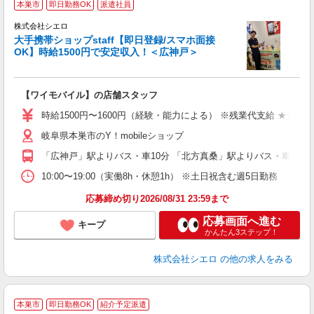
本巣市
即日勤務OK
派遣社員
♪
株式会社シエロ
大手携帯ショップstaff【即日登録/スマホ面接
OK】時給1500円で安定収入！＜広神戸＞
務
即
【ワイモバイル】の店舗スタッフ
躍
ー
時給1500円〜1600円（経験・能力による） ※残業代支給 ★交通
自
岐阜県本巣市のY！mobileショップ
ど
「広神戸」駅よりバス・車10分 「北方真桑」駅よりバス・車10分
10:00〜19:00（実働8h・休憩1h） ※土日祝含む週5日勤務
応募締め切り2026/08/31 23:59まで
応募画面へ進む
キープ
かんたん3ステップ！
株式会社シエロ
の他の求人をみる
★
本巣市
即日勤務OK
紹介予定派遣
♪