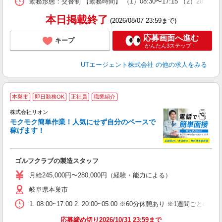
勤務形態：交替制 【勤務時間】 （1）08:30〜17:15 （2）2
通
り
本日掲載終了
(2026/08/07 23:59まで)
応募画面へ進む
キープ
かんたん3ステップ！
UTエージェント株式会社
の他の求人をみる
本巣市
即日勤務OK
正社員
職業紹介
株式会社リオン
モクモク簡単作業！人気にせず自分のペースで
稼げます！
家
社
ゴルフクラブの製造スタッフ
入
場
月給245,000円〜280,000円（経験・能力による）
タ
岐阜県本巣市
額
業
1. 08:00~17:00 2. 20:00~05:00 ※60分休憩あり ※1週間ごとの2
あ
応募締め切り2026/10/31 23:59まで