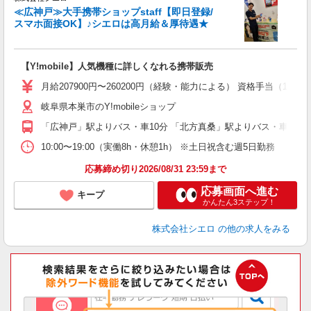
≪広神戸≫大手携帯ショップstaff【即日登録/
スマホ面接OK】♪シエロは高月給＆厚待遇★
い
即
【Y!mobile】人気機種に詳しくなれる携帯販売
あ
月給207900円〜260200円（経験・能力による） 資格手当（1
通
岐阜県本巣市のY!mobileショップ
あ
「広神戸」駅よりバス・車10分 「北方真桑」駅よりバス・車10分
10:00〜19:00（実働8h・休憩1h） ※土日祝含む週5日勤務
応募締め切り2026/08/31 23:59まで
応募画面へ進む
キープ
かんたん3ステップ！
株式会社シエロ
の他の求人をみる