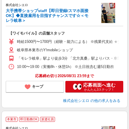
株式会社シエロ
大手携帯ショップstaff【即日登録/スマホ面接
OK】◆直接雇用を目指すチャンスです☆＜モ
レラ岐阜＞
務
即
【ワイモバイル】の店舗スタッフ
躍
ー
時給1500円〜1700円（経験・能力による） ※残業代支給 ★交通
自
岐阜県本巣市のY!mobileショップ
ど
「モレラ岐阜」駅より徒歩3分 「北方真桑」駅よりバス・車5分
10:00〜19:00（実働8h・休憩1h） ※土日祝含む週5日勤務
応募締め切り2026/08/31 23:59まで
応募画面へ進む
キープ
かんたん3ステップ！
株式会社シエロ
の他の求人をみる
★
本巣市
即日勤務OK
派遣社員
♪
株式会社シエロ