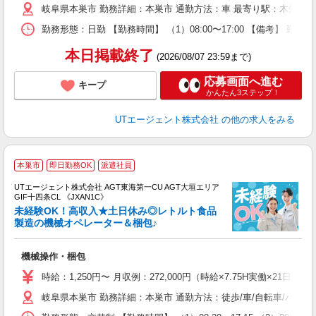
岐阜県本巣市 勤務詳細：本巣市 通勤方法：車 最寄り駅：木知原駅
休
場
勤務形態：日勤 【勤務時間】 （1）08:00〜17:00 【備考】 勤
通
り
本日掲載終了
(2026/08/07 23:59まで)
応募画面へ進む
キープ
かんたん3ステップ！
UTエージェント株式会社
の他の求人をみる
本巣市
即日勤務OK
派遣社員
UTエージェント株式会社 AGT東海第一CU AGT大垣エリア
GIF十四条CL 《JXAN1C》
未経験OK！高収入★土日休み◎レトルト食品
製造の機械オペレーター＆梱包♪
る
機械操作・梱包
入
場
時給：1,250円〜 月収例：272,000円（時給×7.75H実働×21日稼
タ
岐阜県本巣市 勤務詳細：本巣市 通勤方法：徒歩/車/自転車/バイク
休
場