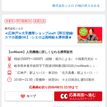
株式会社シエロ
の他の求人をみる
★
本巣市
即日勤務OK
派遣社員
♪
株式会社シエロ
≪広神戸≫大手携帯ショップstaff【即日登録/
スマホ面接OK】♪シエロは高時給＆厚待遇★
い
即
【softbank】人気機種に詳しくなれる携帯販売
躍
ー
時給1500円〜1600円（経験・能力による） ※残業代支給 ★交通
自
岐阜県本巣市政田字下西浦1986番1階101区のsoftbankショップ
ど
「広神戸」駅よりバス・車10分 「北方真桑」駅よりバス・車10分
10:00〜21:00（実働8h・休憩1h） ※土日祝含む週5日勤務
応募締め切り2026/08/31 23:59まで
応募画面へ進む
キープ
かんたん3ステップ！