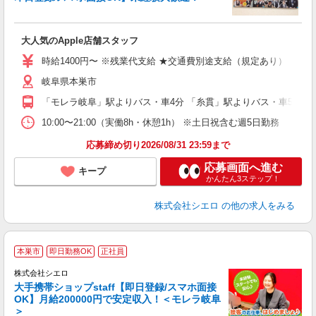
い
即
大人気のApple店舗スタッフ
あ
時給1400円〜 ※残業代支給 ★交通費別途支給（規定あり） ゜+゜
K
岐阜県本巣市
貸
「モレラ岐阜」駅よりバス・車4分 「糸貫」駅よりバス・車5分
10:00〜21:00（実働8h・休憩1h） ※土日祝含む週5日勤務
応募締め切り2026/08/31 23:59まで
応募画面へ進む
キープ
かんたん3ステップ！
株式会社シエロ
の他の求人をみる
★
本巣市
即日勤務OK
正社員
♪
株式会社シエロ
大手携帯ショップstaff【即日登録/スマホ面接
OK】月給200000円で安定収入！＜モレラ岐阜
＞