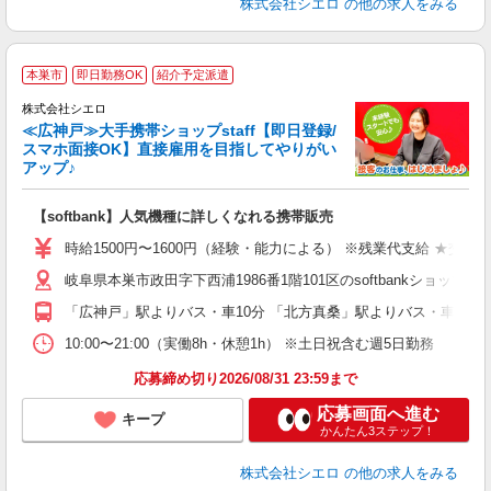
株式会社シエロ
の他の求人をみる
★
本巣市
即日勤務OK
紹介予定派遣
♪
株式会社シエロ
≪広神戸≫大手携帯ショップstaff【即日登録/
スマホ面接OK】直接雇用を目指してやりがい
アップ♪
い
即
【softbank】人気機種に詳しくなれる携帯販売
躍
ー
時給1500円〜1600円（経験・能力による） ※残業代支給 ★交通
自
岐阜県本巣市政田字下西浦1986番1階101区のsoftbankショップ
ど
「広神戸」駅よりバス・車10分 「北方真桑」駅よりバス・車10分
10:00〜21:00（実働8h・休憩1h） ※土日祝含む週5日勤務
応募締め切り2026/08/31 23:59まで
応募画面へ進む
キープ
かんたん3ステップ！
株式会社シエロ
の他の求人をみる