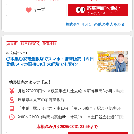
応募画面へ進む
キープ
かんたん3ステップ！
株式会社リオン
の他の求人をみる
★
本巣市
即日勤務OK
派遣社員
♪
株式会社シエロ
◎本巣◎家電量販店でスマホ・携帯販売【即日
登録/スマホ面接OK】未経験でも安心♪
理
携帯販売スタッフ【au】
即
月給273200円〜 ※残業手当別途支給 ※研修期間6か月・時給15
あ
岐阜県本巣市の家電量販店
通
役
「本巣」駅よりバス・車10分 「モレラ岐阜」駅より徒歩5分
9:00〜21:00（時間内実働8h・休憩1h） ※土日祝含む週5日勤務
応募締め切り2026/08/31 23:59まで