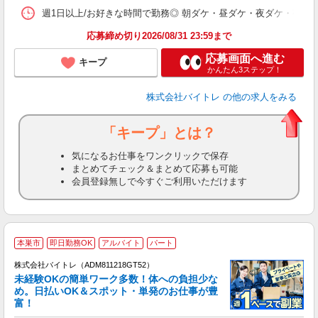
髪
週1日以上/お好きな時間で勤務◎ 朝ダケ・昼ダケ・夜ダケ・夜勤など、 ご自
応募締め切り2026/08/31 23:59まで
応募画面へ進む
キープ
かんたん3ステップ！
株式会社バイトレ
の他の求人をみる
「キープ」とは？
気になるお仕事をワンクリックで保存
まとめてチェック＆まとめて応募も可能
会員登録無しで今すぐご利用いただけます
本巣市
即日勤務OK
アルバイト
パート
株式会社バイトレ（ADM811218GT52）
未経験OKの簡単ワーク多数！体への負担少な
め。日払いOK＆スポット・単発のお仕事が豊
富！
ス