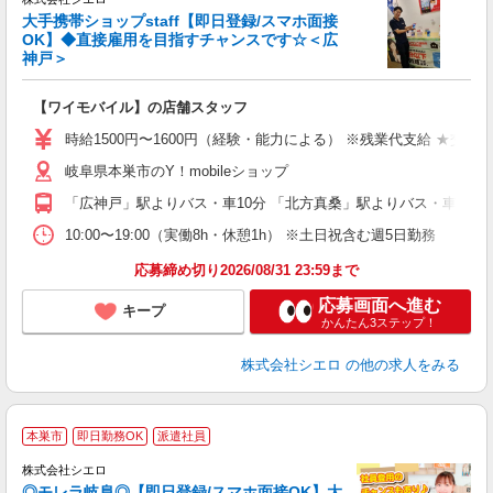
大手携帯ショップstaff【即日登録/スマホ面接
OK】◆直接雇用を目指すチャンスです☆＜広
神戸＞
務
即
【ワイモバイル】の店舗スタッフ
躍
ー
時給1500円〜1600円（経験・能力による） ※残業代支給 ★交通
自
岐阜県本巣市のY！mobileショップ
ど
「広神戸」駅よりバス・車10分 「北方真桑」駅よりバス・車10分
10:00〜19:00（実働8h・休憩1h） ※土日祝含む週5日勤務
応募締め切り2026/08/31 23:59まで
応募画面へ進む
キープ
かんたん3ステップ！
株式会社シエロ
の他の求人をみる
★
本巣市
即日勤務OK
派遣社員
♪
株式会社シエロ
◎モレラ岐阜◎【即日登録/スマホ面接OK】大