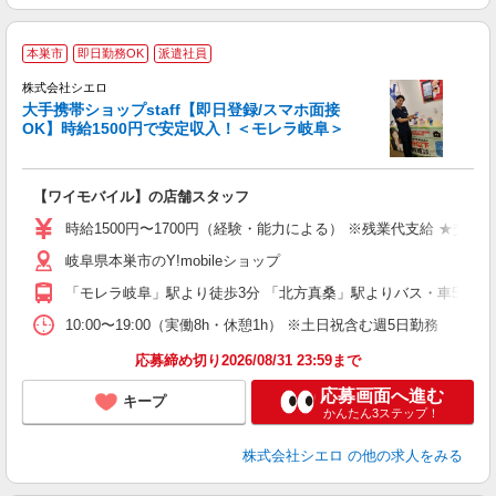
★
本巣市
即日勤務OK
派遣社員
♪
株式会社シエロ
大手携帯ショップstaff【即日登録/スマホ面接
OK】時給1500円で安定収入！＜モレラ岐阜＞
務
即
【ワイモバイル】の店舗スタッフ
躍
ー
時給1500円〜1700円（経験・能力による） ※残業代支給 ★交通
自
岐阜県本巣市のY!mobileショップ
ど
「モレラ岐阜」駅より徒歩3分 「北方真桑」駅よりバス・車5分
10:00〜19:00（実働8h・休憩1h） ※土日祝含む週5日勤務
応募締め切り2026/08/31 23:59まで
応募画面へ進む
キープ
かんたん3ステップ！
株式会社シエロ
の他の求人をみる