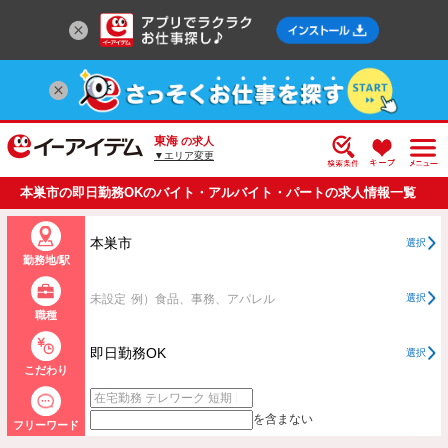
東海
の求人
▼エリア変更
本巣市の即日勤務OKのバイト・アルバイト・パートの求人情報一覧
本巣市
選択
勤務地/駅
未設定
例）食品、事務、アパレル
選択
職種
即日勤務OK
選択
こだわり
を含まない
フリーワード