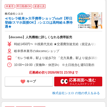
★
本巣市
即日勤務OK
派遣社員
♪
株式会社シエロ
≪モレラ岐阜≫大手携帯ショップstaff【即日
登録/スマホ面接OK】♪シエロは高時給＆厚待
遇★
い
即
【docomo】人気機種に詳しくなれる携帯販売
あ
時給1450円〜 ※残業代支給 ★交通費別途支給（規定あり） ゜+゜
K
岐阜県本巣市のdocomoショップ
貸
「モレラ岐阜」駅より徒歩7分 「北方真桑」駅より徒歩16分
10:00〜19:00（実働8h・休憩1h） ※土日祝含む週5日勤務
応募締め切り2026/08/31 23:59まで
応募画面へ進む
キープ
かんたん3ステップ！
株式会社シエロ
の他の求人をみる
★