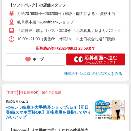
即
【ソフトバンク】の店舗スタッフ
あ
月給207900円〜260200円（経験・能力による） 資格手当（1
通
岐阜県本巣市のsoftbankショップ
あ
「広神戸」駅よりバス・車10分 「北方真桑」駅よりバス・車10分
10:00〜21:00（実働8h・休憩1h） ※土日祝含む週5日勤務
応募締め切り2026/08/31 23:59まで
応募画面へ進む
キープ
かんたん3ステップ！
株式会社シエロ
の他の求人をみる
★
本巣市
即日勤務OK
紹介予定派遣
♪
株式会社シエロ
≪モレラ岐阜≫大手携帯ショップstaff【即日
登録/スマホ面接OK】直接雇用を目指してやり
がいアップ
い
即
【docomo】人気機種に詳しくなれる携帯販売