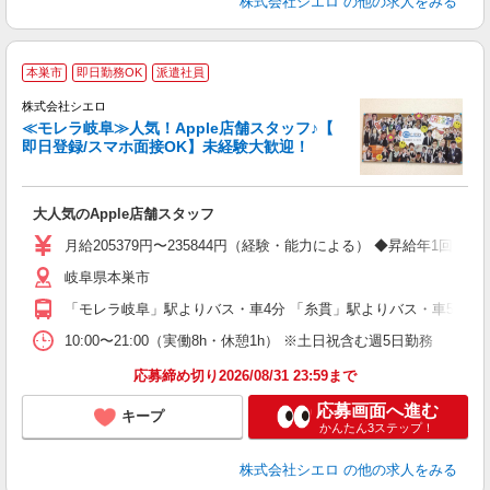
株式会社シエロ
の他の求人をみる
★
本巣市
即日勤務OK
派遣社員
♪
株式会社シエロ
≪モレラ岐阜≫人気！Apple店舗スタッフ♪【
即日登録/スマホ面接OK】未経験大歓迎！
い
即
大人気のApple店舗スタッフ
あ
月給205379円〜235844円（経験・能力による） ◆昇給年
通
岐阜県本巣市
あ
「モレラ岐阜」駅よりバス・車4分 「糸貫」駅よりバス・車5分
10:00〜21:00（実働8h・休憩1h） ※土日祝含む週5日勤務
応募締め切り2026/08/31 23:59まで
応募画面へ進む
キープ
かんたん3ステップ！
株式会社シエロ
の他の求人をみる