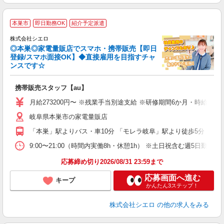
★
本巣市
即日勤務OK
紹介予定派遣
♪
株式会社シエロ
◎本巣◎家電量販店でスマホ・携帯販売【即日
登録/スマホ面接OK】◆直接雇用を目指すチャ
ンスです☆
理
携帯販売スタッフ【au】
即
月給273200円〜 ※残業手当別途支給 ※研修期間6か月・時給15
あ
岐阜県本巣市の家電量販店
通
役
「本巣」駅よりバス・車10分 「モレラ岐阜」駅より徒歩5分
9:00〜21:00（時間内実働8h・休憩1h） ※土日祝含む週5日勤務
応募締め切り2026/08/31 23:59まで
応募画面へ進む
キープ
かんたん3ステップ！
株式会社シエロ
の他の求人をみる