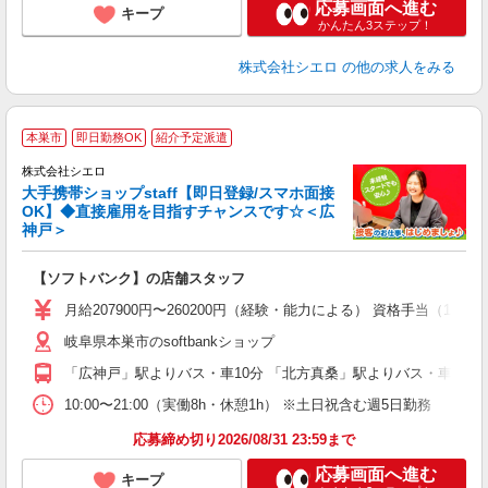
応募画面へ進む
キープ
かんたん3ステップ！
株式会社シエロ
の他の求人をみる
★
本巣市
即日勤務OK
紹介予定派遣
♪
株式会社シエロ
大手携帯ショップstaff【即日登録/スマホ面接
OK】◆直接雇用を目指すチャンスです☆＜広
神戸＞
務
即
【ソフトバンク】の店舗スタッフ
あ
月給207900円〜260200円（経験・能力による） 資格手当（1
通
岐阜県本巣市のsoftbankショップ
あ
「広神戸」駅よりバス・車10分 「北方真桑」駅よりバス・車10分
10:00〜21:00（実働8h・休憩1h） ※土日祝含む週5日勤務
応募締め切り2026/08/31 23:59まで
応募画面へ進む
キープ