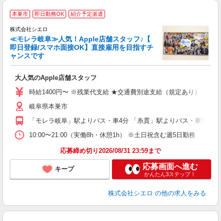
★
本巣市
即日勤務OK
紹介予定派遣
♪
株式会社シエロ
≪モレラ岐阜≫人気！Apple店舗スタッフ♪【
即日登録/スマホ面接OK】直接雇用を目指すチ
ャンスです
い
即
大人気のApple店舗スタッフ
あ
時給1400円〜 ※残業代支給 ★交通費別途支給（規定あり） ゜+゜
K
岐阜県本巣市
貸
「モレラ岐阜」駅よりバス・車4分 「糸貫」駅よりバス・車5分
10:00〜21:00（実働8h・休憩1h） ※土日祝含む週5日勤務
応募締め切り2026/08/31 23:59まで
応募画面へ進む
キープ
かんたん3ステップ！
株式会社シエロ
の他の求人をみる
★