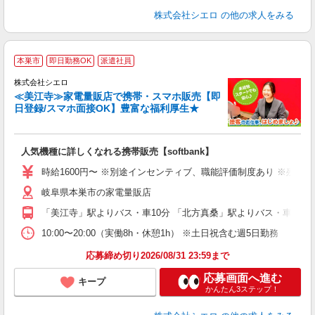
株式会社シエロ
の他の求人をみる
★
本巣市
即日勤務OK
派遣社員
♪
株式会社シエロ
≪美江寺≫家電量販店で携帯・スマホ販売【即
日登録/スマホ面接OK】豊富な福利厚生★
い
即
人気機種に詳しくなれる携帯販売【softbank】
躍
ー
時給1600円〜 ※別途インセンティブ、職能評価制度あり ※残業代
自
岐阜県本巣市の家電量販店
ど
「美江寺」駅よりバス・車10分 「北方真桑」駅よりバス・車15分
10:00〜20:00（実働8h・休憩1h） ※土日祝含む週5日勤務
応募締め切り2026/08/31 23:59まで
応募画面へ進む
キープ
かんたん3ステップ！