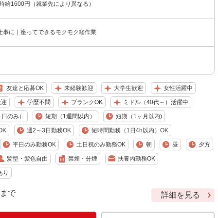
〜時給1600円（就業先により異なる）
仕事に｜座ってできるモクモク軽作業
友達と応募OK
未経験歓迎
大学生歓迎
女性活躍中
歓迎
学歴不問
ブランクOK
ミドル（40代～）活躍中
1日のみ）
短期（1週間以内）
短期（1ヶ月以内)
OK
週2～3日勤務OK
短時間勤務（1日4h以内）OK
平日のみ勤務OK
土日祝のみ勤務OK
朝
昼
夕方
髪型・髪色自由
禁煙・分煙
扶養内勤務OK
あり
9 まで
詳細を見る