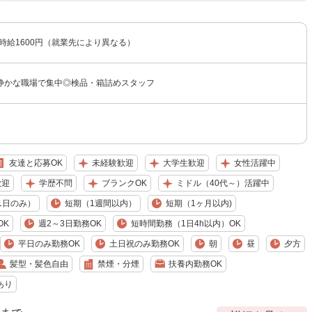
〜時給1600円（就業先により異なる）
静かな職場で集中◎検品・箱詰めスタッフ
友達と応募OK
未経験歓迎
大学生歓迎
女性活躍中
歓迎
学歴不問
ブランクOK
ミドル（40代～）活躍中
1日のみ）
短期（1週間以内）
短期（1ヶ月以内)
OK
週2～3日勤務OK
短時間勤務（1日4h以内）OK
平日のみ勤務OK
土日祝のみ勤務OK
朝
昼
夕方
髪型・髪色自由
禁煙・分煙
扶養内勤務OK
あり