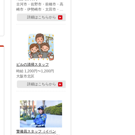
古河市・佐野市・前橋市・高
崎市・伊勢崎市・太田市・館
林市・藤岡市・大泉町・さい
詳細はこちらから
たま市北区・川越市・熊谷
市・行田市・秩父市・所沢
市・飯能市・東松山市・坂戸
市・鶴ケ島市・千葉市中央
区・市川市・松戸市・習志野
市・柏市・流山市・八千代
市・足立区・江戸川区・八王
子市・町田市
ビルの清掃スタッフ
時給 1,200円〜1,200円
大阪市北区
詳細はこちらから
警備員スタッフ（イベン