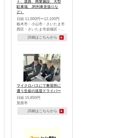
ト、道路、商業施設、大型
駐車場、JR列車見張りな
ど）
日給 11,000円〜12,100円
栃木市・小山市・さいたま市
西区・さいたま市岩槻区・久
喜市・蓮田市
詳細はこちらから
マイクロバスにて教習所に
通う生徒の送迎ドライバー
日給 15,850円
箕面市
詳細はこちらから