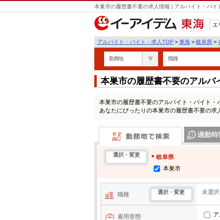
本巣市の履歴書不要の求人情報 | アルバイト・バ
エ
東海
アルバイト・バイト・求人TOP
>
東海
>
岐阜県
>
勤務地
職種
本巣市の履歴書不要のアルバ
本巣市の履歴書不要のアルバイト・バイト・
あなたにぴったりの本巣市の履歴書不要の求
勤務地で検索
通勤時間・区
選択・変更
岐阜県
本巣市
未選択
選択・変更
職種
ア
雇用形態