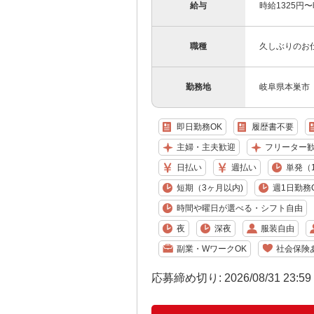
給与
時給1325円
職種
久しぶりのお
勤務地
岐阜県本巣市
即日勤務OK
履歴書不要
主婦・主夫歓迎
フリーター
日払い
週払い
単発（
短期（3ヶ月以内)
週1日勤務
時間や曜日が選べる・シフト自由
夜
深夜
服装自由
副業・WワークOK
社会保険
応募締め切り: 2026/08/31 23:5