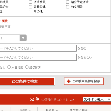
約社員
派遣社員
紹介予定派遣
業紹介
業務委託
独立開業
託
その他
・面接
歴書不要
を含む
を含まない
なし
本日掲載
締切間近
この検索条件を保存
条件で検索
52 件
の情報が見つかりました
日給順
月給順
並び替え解除