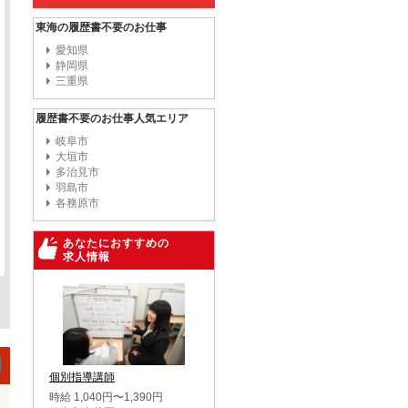
東海の履歴書不要のお仕事
愛知県
静岡県
三重県
履歴書不要のお仕事人気エリア
岐阜市
大垣市
多治見市
羽島市
各務原市
あなたにおすすめの
求人情報
個別指導講師
時給 1,040円〜1,390円