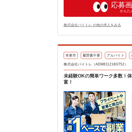
応募
かんた
株式会社バイトレ の他の求人をみる
本巣市
履歴書不要
アルバイト
株式会社バイトレ（ADM811218GT52）
未経験OKの簡単ワーク多数！
富！