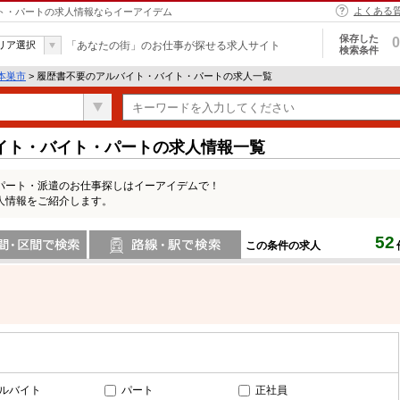
よくある
イト・パートの求人情報ならイーアイデム
保存した
0
リア選択
「あなたの街」のお仕事が探せる求人サイト
検索条件
本巣市
> 履歴書不要のアルバイト・バイト・パートの求人一覧
イト・バイト・パートの求人情報一覧
パート・派遣のお仕事探しはイーアイデムで！
人情報をご紹介します。
52
この条件の求人
間で検索
路線・駅・駅で検索
ルバイト
パート
正社員