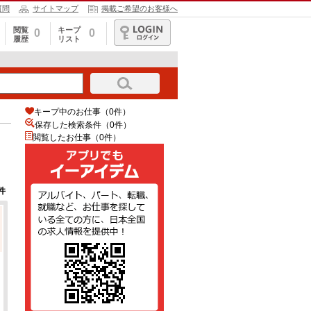
質問
サイトマップ
掲載ご希望のお客様へ
閲覧
キープ
0
0
履歴
リスト
ログイン
キープ中のお仕事（0件）
保存した検索条件（
0
件）
閲覧したお仕事（0件）
件