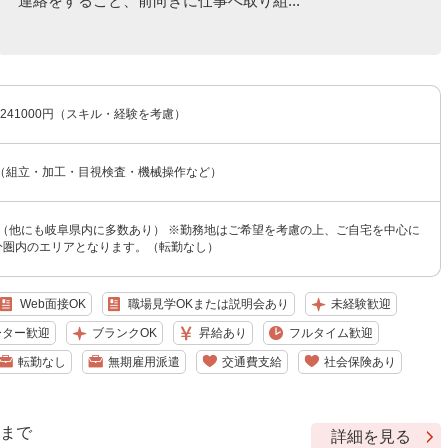
連絡をすること、前向きに仕事へ取り組...
〜241000円（スキル・経験を考慮）
（組立・加工・目視検査・機械操作など）
 （他にも岐阜県内に多数あり） ※勤務地はご希望を考慮の上、ご自宅を中心に
0分圏内のエリアとなります。（転勤なし）
Web面接OK
職場見学OKまたは説明会あり
未経験歓迎
ーター歓迎
ブランクOK
昇給あり
フルタイム歓迎
転勤なし
無期雇用派遣
交通費支給
社会保険あり
9 まで
詳細を見る