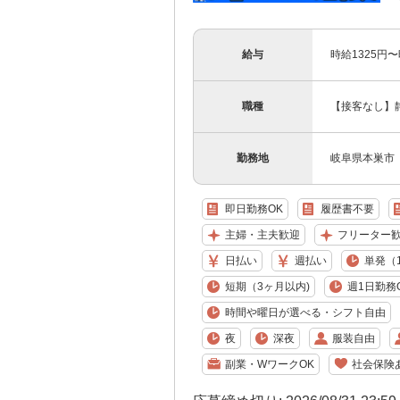
給与
時給1325円
職種
【接客なし】
勤務地
岐阜県本巣市
即日勤務OK
履歴書不要
主婦・主夫歓迎
フリーター
日払い
週払い
単発（
短期（3ヶ月以内)
週1日勤務
時間や曜日が選べる・シフト自由
夜
深夜
服装自由
副業・WワークOK
社会保険