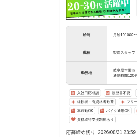
給与
月給191000
職種
製造スタッフ
岐阜県本巣市
勤務地
通勤時間12
入社日応相談
履歴書不要
経験者・有資格者歓迎
フリ
車通勤OK
バイク通勤OK
資格取得支援制度あり
応募締め切り: 2026/08/31 23:5