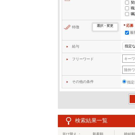
契
職
嘱
応募
選択・変更
特徴
履
給与
フリーワード
その他の条件
指定
この
検索結果一覧
並び替え ：
新着順
時給順