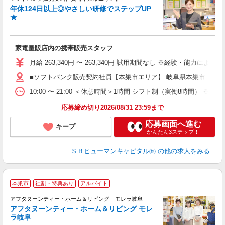
年休124日以上◎やさしい研修でステップUP
で
★
ボ
ン
家電量販店内の携帯販売スタッフ
月給 263,340円 〜 263,340円 試用期間なし ※経験・能力による 
■ソフトバンク販売契約社員【本巣市エリア】 岐阜県本巣市
10:00 〜 21:00 ＜休憩時間＞1時間 シフト制（実働8時間） 
応募締め切り2026/08/31 23:59まで
応募画面へ進む
キープ
かんたん3ステップ！
ＳＢヒューマンキャピタル㈱
の他の求人をみる
本巣市
社割・特典あり
アルバイト
雑
アフタヌーンティー・ホーム＆リビング モレラ岐阜
アフタヌーンティー・ホーム＆リビング モレ
ラ岐阜