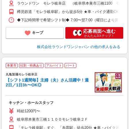
ラウンドワン モレラ岐阜店 （岐阜県本巣市三橋1100 モレラ
樽見鉄道「モレラ岐阜駅」から徒歩5分 ★車・バイク通勤OK
◆下記時間帯で希望シフト制◆ 7:00〜翌7:00（曜日により異なる） 
応募画面へ進む
キープ
かんたん3ステップ！
株式会社ラウンドワンジャパン
の他の求人をみる
本巣市
社割・特典あり
アルバイト
パート
丸亀製麺モレラ岐阜店
【シフト1週間毎】主婦（夫）さん活躍中！週
2日／1日3h〜OK◎
ル
キッチン・ホールスタッフ
入
者
時給1200円〜
不
岐阜県本巣市三橋１１００モレラ岐阜２Ｆ
中
り
「モレラ岐阜駅」すぐ、「糸貫駅」徒歩20分 ★車・バイク通勤O