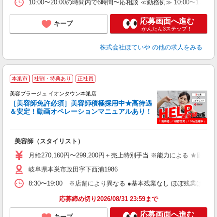
10:00〜20:00の時間内で6時間〜応相談 ≪勤務例≫ 10:00〜17:0
応募画面へ進む
キープ
かんたん3ステップ！
株式会社ほていや
の他の求人をみる
本巣市
社割・特典あり
正社員
美容プラージュ イオンタウン本巣店
［美容師免許必須］美容師積極採用中★高待遇
＆安定！動画オペレーションマニュアルあり！
募
給
歩
美容師（スタイリスト）
入
資
月給270,160円〜299,200円＋売上特別手当 ※能力による ★
ブ
岐阜県本巣市政田字下西浦1986
自
ク
8:30〜19:00 ※店舗により異なる ●基本残業なし ほぼ残業
あ
応募締め切り2026/08/31 23:59まで
支
応募画面へ進む
キープ