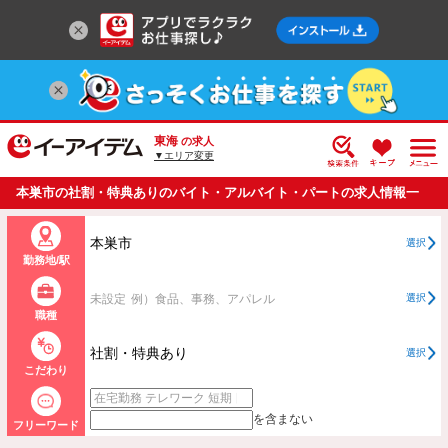
東海
の求人
▼エリア変更
本巣市の社割・特典ありのバイト・アルバイト・パートの求人情報一
覧
本巣市
選択
勤務地/駅
未設定
例）食品、事務、アパレル
選択
職種
社割・特典あり
選択
こだわり
を含まない
フリーワード