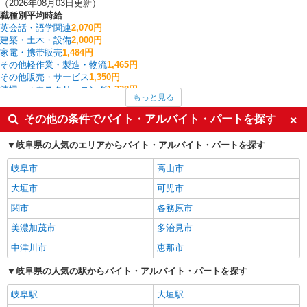
（2026年08月03日更新）
職種別平均時給
英会話・語学関連
2,070円
建築・土木・設備
2,000円
家電・携帯販売
1,484円
その他軽作業・製造・物流
1,465円
その他販売・サービス
1,350円
清掃・ハウスクリーニング
1,338円
もっと見る
雑貨・コスメ販売
1,310円
入出庫・商品管理・検品・検査
1,301円
その他の条件でバイト・アルバイト・パートを探す
食品製造・加工
1,300円
保育スタッフ・ベビーシッター・学童保育
1,300円
岐阜県の人気のエリアからバイト・アルバイト・パートを探す
本巣市の他の職種の平均時給を見る
岐阜市
高山市
大垣市
可児市
関市
各務原市
美濃加茂市
多治見市
中津川市
恵那市
岐阜県の人気の駅からバイト・アルバイト・パートを探す
岐阜駅
大垣駅