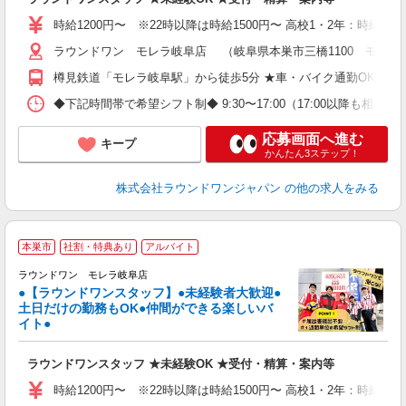
O
交
時給1200円〜 ※22時以降は時給1500円〜 高校1・2年：時給110
ラウンドワン モレラ岐阜店 （岐阜県本巣市三橋1100 モレラ
樽見鉄道「モレラ岐阜駅」から徒歩5分 ★車・バイク通勤OK
◆下記時間帯で希望シフト制◆ 9:30〜17:00（17:00以降も
応募画面へ進む
キープ
かんたん3ステップ！
株式会社ラウンドワンジャパン
の他の求人をみる
■
本巣市
社割・特典あり
アルバイト
レ
ラウンドワン モレラ岐阜店
●【ラウンドワンスタッフ】●未経験者大歓迎●
土日だけの勤務もOK●仲間ができる楽しいバ
は
イト●
大
K
ラウンドワンスタッフ ★未経験OK ★受付・精算・案内等
駅
制
時給1200円〜 ※22時以降は時給1500円〜 高校1・2年：時給110