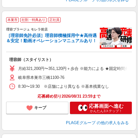
本巣市
社割・特典あり
正社員
理容プラージュ モレラ前店
［理容師免許必須］理容師積極採用中★高待遇
＆安定！動画オペレーションマニュアルあり！
募
給
歩
理容師（スタイリスト）
入
資
月給321,200円〜351,120円＋歩合 ※能力による ★固定時間外
ブ
岐阜県本巣市三橋1100-76
自
ク
8:30〜19:30 ※店舗により異なる ※基本残業なし
あ
応募締め切り2026/08/31 23:59まで
支
応募画面へ進む
キープ
かんたん3ステップ！
PLAGEグループ
の他の求人をみる