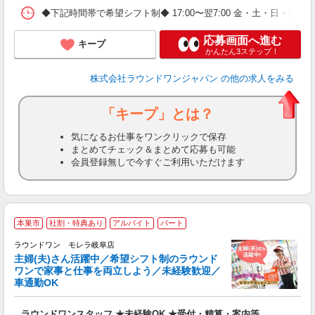
◆下記時間帯で希望シフト制◆ 17:00〜翌7:00 金・土・日
応募画面へ進む
キープ
かんたん3ステップ！
株式会社ラウンドワンジャパン
の他の求人をみる
「キープ」とは？
気になるお仕事をワンクリックで保存
まとめてチェック＆まとめて応募も可能
会員登録無しで今すぐご利用いただけます
■
本巣市
社割・特典あり
アルバイト
パート
務
ラウンドワン モレラ岐阜店
主婦(夫)さん活躍中／希望シフト制のラウンド
イ
ワンで家事と仕事を両立しよう／未経験歓迎／
車通勤OK
募
主
ラウンドワンスタッフ ★未経験OK ★受付・精算・案内等