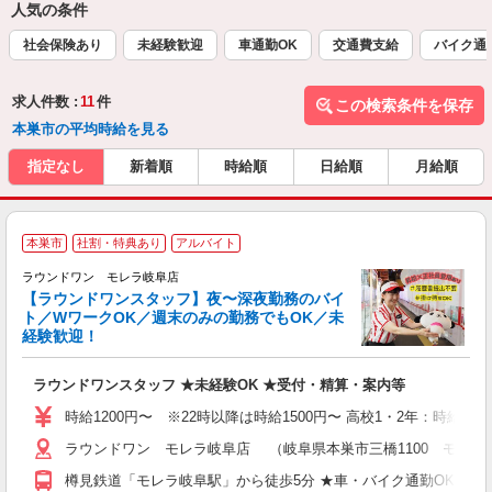
人気の条件
社会保険あり
未経験歓迎
車通勤OK
交通費支給
バイク通
求人件数 :
11
件
この検索条件を保存
本巣市の平均時給を見る
指定なし
新着順
時給順
日給順
月給順
本巣市
社割・特典あり
アルバイト
ラウンドワン モレラ岐阜店
【ラウンドワンスタッフ】夜〜深夜勤務のバイ
ト／WワークOK／週末のみの勤務でもOK／未
で
経験歓迎！
ア
ラウンドワンスタッフ ★未経験OK ★受付・精算・案内等
大
駅
時給1200円〜 ※22時以降は時給1500円〜 高校1・2年：時給110
ラウンドワン モレラ岐阜店 （岐阜県本巣市三橋1100 モレラ
樽見鉄道「モレラ岐阜駅」から徒歩5分 ★車・バイク通勤OK