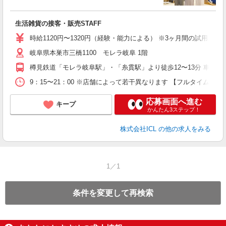
せ
生活雑貨の接客・販売STAFF
入
者
時給1120円〜1320円（経験・能力による） ※3ヶ月間の試用期間
間
岐阜県本巣市三橋1100 モレラ岐阜 1階
装
社
樽見鉄道「モレラ岐阜駅」・「糸貫駅」より徒歩12〜13分 車通
9：15〜21：00 ※店舗によって若干異なります 【フルタイム】実
応募画面へ進む
キープ
かんたん3ステップ！
株式会社ICL
の他の求人をみる
1／1
条件を変更して再検索