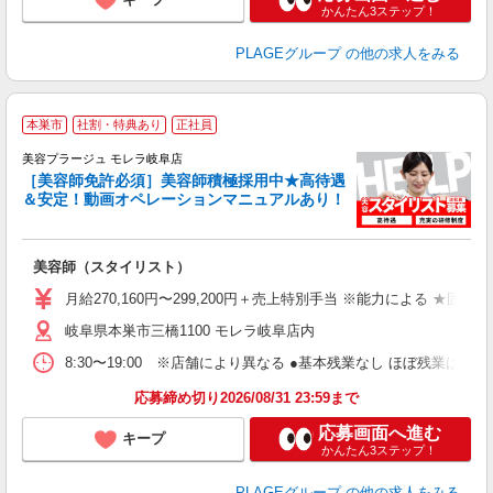
かんたん3ステップ！
PLAGEグループ
の他の求人をみる
本巣市
社割・特典あり
正社員
美容プラージュ モレラ岐阜店
［美容師免許必須］美容師積極採用中★高待遇
＆安定！動画オペレーションマニュアルあり！
募
給
歩
美容師（スタイリスト）
入
資
月給270,160円〜299,200円＋売上特別手当 ※能力による ★
ブ
岐阜県本巣市三橋1100 モレラ岐阜店内
自
ク
8:30〜19:00 ※店舗により異なる ●基本残業なし ほぼ残業
あ
応募締め切り2026/08/31 23:59まで
支
応募画面へ進む
キープ
かんたん3ステップ！
PLAGEグループ
の他の求人をみる