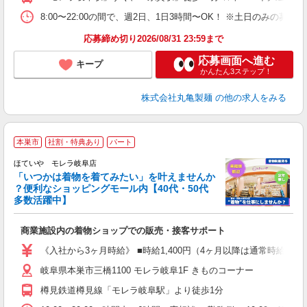
短
祝
8:00〜22:00の間で、週2日、1日3時間〜OK！ ※土日のみ
上
応募締め切り2026/08/31 23:59まで
応募画面へ進む
キープ
かんたん3ステップ！
株式会社丸亀製麺
の他の求人をみる
本巣市
社割・特典あり
パート
務
ン
ほていや モレラ岐阜店
「いつかは着物を着てみたい」を叶えませんか
？便利なショッピングモール内【40代・50代
多数活躍中】
【
入
商業施設内の着物ショップでの販売・接客サポート
学
活
《入社から3ヶ月時給》 ■時給1,400円（4ヶ月以降は通常時給とな
勤
岐阜県本巣市三橋1100 モレラ岐阜1F きものコーナー
樽見鉄道樽見線「モレラ岐阜駅」より徒歩1分