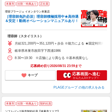
本巣市
社割・特典あり
正社員
理容プラージュ イオンタウン本巣店
［理容師免許必須］理容師積極採用中★高待遇
＆安定！動画オペレーションマニュアルあり！
募
給
歩
理容師（スタイリスト）
入
資
月給321,200円〜351,120円＋歩合 ※能力による ★固定時間外
ブ
岐阜県本巣市政田字下西浦1986
自
ク
8:30〜19:30 ※店舗により異なる ※基本残業なし
あ
応募締め切り2026/08/31 23:59まで
支
応募画面へ進む
キープ
かんたん3ステップ！
PLAGEグループ
の他の求人をみる
本巣市
社割・特典あり
契約社員
ソフトバンク販売契約社員【本巣市エリア】