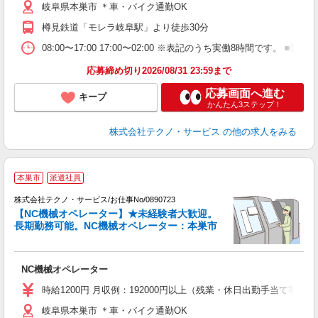
岐阜県本巣市 ＊車・バイク通勤OK
樽見鉄道「モレラ岐阜駅」より徒歩30分
08:00〜17:00 17:00〜02:00 ※表記のうち実働8時間です
応募締め切り2026/08/31 23:59まで
応募画面へ進む
キープ
かんたん3ステップ！
株式会社テクノ・サービス
の他の求人をみる
本巣市
派遣社員
株式会社テクノ・サービス/お仕事No/0890723
【NC機械オペレーター】★未経験者大歓迎。
長期勤務可能。NC機械オペレーター：本巣市
食
『
NC機械オペレーター
履
食
時給1200円 月収例：192000円以上（残業・休日出勤手当て等が
岐阜県本巣市 ＊車・バイク通勤OK