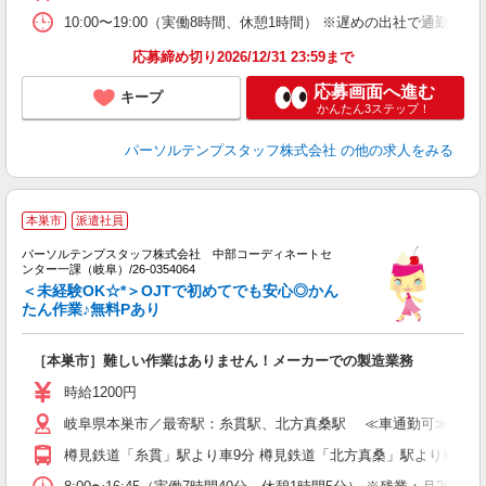
10:00〜19:00（実働8時間、休憩1時間） ※遅めの出社で通勤
応募締め切り2026/12/31 23:59まで
応募画面へ進む
キープ
かんたん3ステップ！
パーソルテンプスタッフ株式会社
の他の求人をみる
■
本巣市
派遣社員
パーソルテンプスタッフ株式会社 中部コーディネートセ
服
ンター一課（岐阜）/26-0354064
未
＜未経験OK☆*＞OJTで初めてでも安心◎かん
たん作業♪無料Pあり
［本巣市］難しい作業はありません！メーカーでの製造業務
時給1200円
岐阜県本巣市／最寄駅：糸貫駅、北方真桑駅 ≪車通勤可≫ ※駐
樽見鉄道「糸貫」駅より車9分 樽見鉄道「北方真桑」駅より車10分