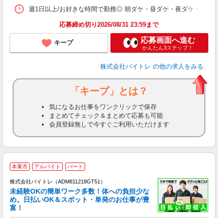
髪
週1日以上/お好きな時間で勤務◎ 朝ダケ・昼ダケ・夜ダケ・夜勤など、 ご自
応募締め切り2026/08/31 23:59まで
応募画面へ進む
キープ
かんたん3ステップ！
株式会社バイトレ
の他の求人をみる
「キープ」とは？
気になるお仕事をワンクリックで保存
まとめてチェック＆まとめて応募も可能
会員登録無しで今すぐご利用いただけます
本巣市
アルバイト
パート
株式会社バイトレ（ADM811218GT51）
未経験OKの簡単ワーク多数！体への負担少な
め。日払いOK＆スポット・単発のお仕事が豊
富！
ス