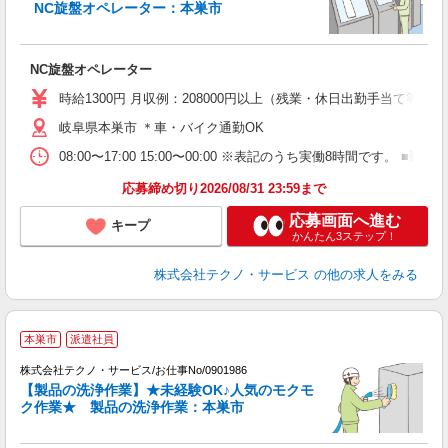
NC旋盤オペレーター：本巣市
ペ
全
NC旋盤オペレーター
履
ラ
時給1300円 月収例：208000円以上（残業・休日出勤手当て等が
残
岐阜県本巣市 ＊車・バイク通勤OK
度
08:00〜17:00 15:00〜00:00 ※表記のうち実働8時間です
応募締め切り2026/08/31 23:59まで
応募画面へ進む
キープ
かんたん3ステップ！
株式会社テクノ・サービス
の他の求人をみる
本巣市
派遣社員
株式会社テクノ・サービス/お仕事No/0901986
【製品の洗浄作業】★未経験OK♪人気のモクモ
ク作業★ 製品の洗浄作業：本巣市