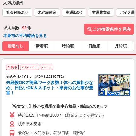
人気の条件
社会保険あり
未経験歓迎
車通勤OK
交通費支給
バイク通
求人件数 :
93
件
この検索条件を保存
本巣市の平均時給を見る
指定なし
新着順
時給順
日給順
月給順
本巣市
アルバイト
パート
株式会社バイトレ（ADM811218GT52）
未経験OKの簡単ワーク多数！体への負担少な
め。日払いOK＆スポット・単発のお仕事が豊
富！
ス
ロ
【接客なし】静かな職場で集中◎検品・箱詰めスタッフ
即
活
時給1325円〜時給1600円（就業先により異なる）
（
岐阜県本巣市
短
K
最寄駅：木知原駅、谷汲口駅、織部駅
日