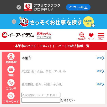
東海
の求人
▼エリア変更
本巣市のバイト・アルバイト・パートの求人情報一覧
本巣市
選択
勤務地/駅
未設定
例）食品、事務、アパレル
選択
職種
雇用形態、給与、特徴、その他
選択
こだわり
を含まない
フリーワード