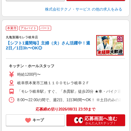
株式会社テクノ・サービス
の他の求人をみる
本巣市
アルバイト
パート
丸亀製麺モレラ岐阜店
【シフト1週間毎】主婦（夫）さん活躍中！週
2日／1日3h〜OK◎
ル
キッチン・ホールスタッフ
入
者
時給1200円〜
不
岐阜県本巣市三橋１１００モレラ岐阜２Ｆ
中
り
「モレラ岐阜駅」すぐ、「糸貫駅」徒歩20分 ★車・バイク通勤O
短
祝
8:00〜22:00の間で、週2日、1日3時間〜OK！ ※土日のみ
上
応募締め切り2026/08/31 23:59まで
応募画面へ進む
キープ
かんたん3ステップ！