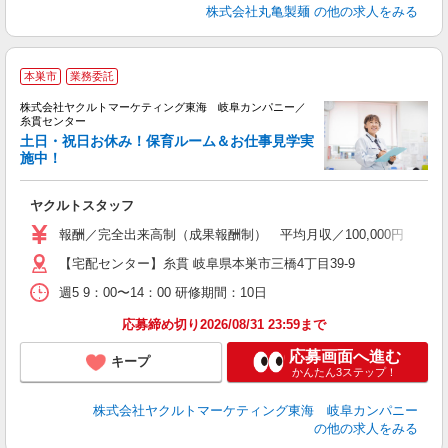
株式会社丸亀製麺
の他の求人をみる
本巣市
業務委託
株式会社ヤクルトマーケティング東海 岐阜カンパニー／
糸貫センター
土日・祝日お休み！保育ルーム＆お仕事見学実
施中！
し
未
ヤクルトスタッフ
車
報酬／完全出来高制（成果報酬制） 平均月収／100,000円 ◎
【宅配センター】糸貫 岐阜県本巣市三橋4丁目39-9
週5 9：00〜14：00 研修期間：10日
応募締め切り2026/08/31 23:59まで
応募画面へ進む
キープ
かんたん3ステップ！
株式会社ヤクルトマーケティング東海 岐阜カンパニー
の他の求人をみる