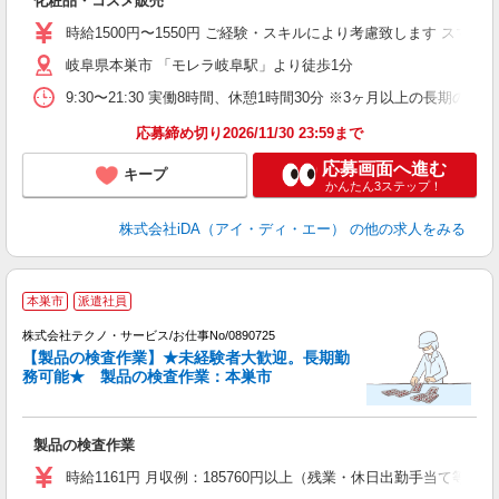
化粧品・コスメ販売
入
交
時給1500円〜1550円 ご経験・スキルにより考慮致します ス
岐阜県本巣市 「モレラ岐阜駅」より徒歩1分
エ
（
9:30〜21:30 実働8時間、休憩1時間30分 ※3ヶ月以上の長
中
応募締め切り2026/11/30 23:59まで
応募画面へ進む
キープ
かんたん3ステップ！
株式会社iDA（アイ・ディ・エー）
の他の求人をみる
本巣市
派遣社員
株式会社テクノ・サービス/お仕事No/0890725
め
【製品の検査作業】★未経験者大歓迎。長期勤
務可能★ 製品の検査作業：本巣市
完
定
製品の検査作業
履
食
時給1161円 月収例：185760円以上（残業・休日出勤手当て等が