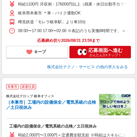
食
時給1100円 月収例：176000円以上（残業・休日出勤手当て等が
岐阜県本巣市 ＊車・バイク通勤OK
樽見鉄道「モレラ岐阜駅」より車10分
08:00〜17:00 17:00〜02:00 ※表記のうち実働8時間です
応募締め切り2026/08/31 23:59まで
応募画面へ進む
キープ
かんたん3ステップ！
株式会社テクノ・サービス
の他の求人をみる
本巣市
派遣社員
株式会社グロップ 岐阜オフィス
［本巣市］工場内の設備保全／電気系統の点検
／土日祝休み
出
工場内の設備保全／電気系統の点検／土日祝休み
履
卒
時給2,000円〜3,000円＋交通費全額支給 ※時給はスキルにより異