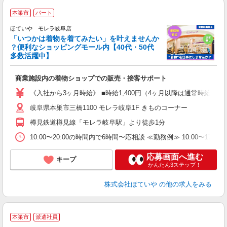
本巣市
パート
務
ン
ほていや モレラ岐阜店
「いつかは着物を着てみたい」を叶えませんか
？便利なショッピングモール内【40代・50代
多数活躍中】
【
入
商業施設内の着物ショップでの販売・接客サポート
学
活
《入社から3ヶ月時給》 ■時給1,400円（4ヶ月以降は通常時給とな
勤
岐阜県本巣市三橋1100 モレラ岐阜1F きものコーナー
樽見鉄道樽見線「モレラ岐阜駅」より徒歩1分
10:00〜20:00の時間内で6時間〜応相談 ≪勤務例≫ 10:00〜17:0
応募画面へ進む
キープ
かんたん3ステップ！
株式会社ほていや
の他の求人をみる
本巣市
派遣社員