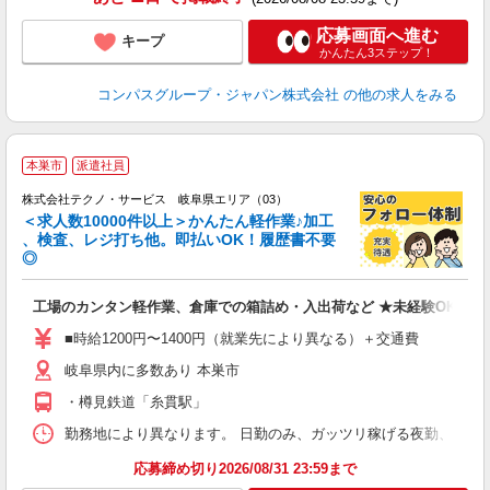
応募画面へ進む
キープ
かんたん3ステップ！
コンパスグループ・ジャパン株式会社
の他の求人をみる
≪
本巣市
派遣社員
株式会社テクノ・サービス 岐阜県エリア（03）
＜求人数10000件以上＞かんたん軽作業♪加工
、検査、レジ打ち他。即払いOK！履歴書不要
◎
お
工場のカンタン軽作業、倉庫での箱詰め・入出荷など ★未経験OKのお
未
ア
■時給1200円〜1400円（就業先により異なる）＋交通費
の
岐阜県内に多数あり 本巣市
・樽見鉄道「糸貫駅」
勤務地により異なります。 日勤のみ、ガッツリ稼げる夜勤、シフトによる交
応募締め切り2026/08/31 23:59まで