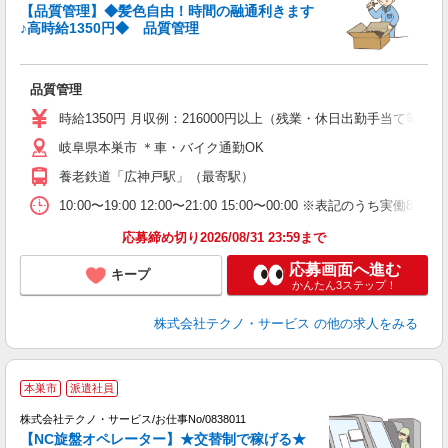
平
【品質管理】◆髪色自由！時間の融通利きます
♪高時給1350円◆ 品質管理
ス
品質管理
履
高
時給1350円 月収例：216000円以上（残業・休日出勤手当て等が
岐阜県本巣市 ＊車・バイク通勤OK
養老鉄道「広神戸駅」（最寄駅）
10:00〜19:00 12:00〜21:00 15:00〜00:00 ※表
応募締め切り2026/08/31 23:59まで
応募画面へ進む
キープ
かんたん3ステップ！
株式会社テクノ・サービス
の他の求人をみる
本巣市
派遣社員
株式会社テクノ・サービス/お仕事No/0838011
【NC旋盤オペレーター】★交替制で稼げる★