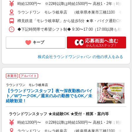
交
時給1200円〜 ※22時以降は時給1500円〜 高校1・2年：時給110
ラウンドワン モレラ岐阜店 （岐阜県本巣市三橋1100 モレラ
樽見鉄道「モレラ岐阜駅」から徒歩5分 ★車・バイク通勤OK
◆下記時間帯で希望シフト制◆ 9:30〜17:00（17:00以降も
応募画面へ進む
キープ
かんたん3ステップ！
株式会社ラウンドワンジャパン
の他の求人をみる
本巣市
アルバイト
ラウンドワン モレラ岐阜店
【ラウンドワンスタッフ】夜〜深夜勤務のバイ
ト／WワークOK／週末のみの勤務でもOK／未
で
経験歓迎！
ア
ラウンドワンスタッフ ★未経験OK ★受付・精算・案内等
大
駅
時給1200円〜 ※22時以降は時給1500円〜 高校1・2年：時給110
ラウンドワン モレラ岐阜店 （岐阜県本巣市三橋1100 モレラ