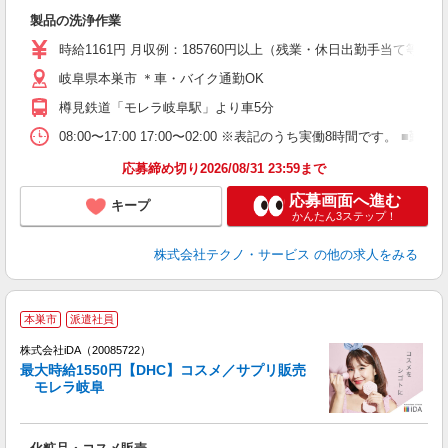
プ
製品の洗浄作業
履
食
時給1161円 月収例：185760円以上（残業・休日出勤手当て等が
岐阜県本巣市 ＊車・バイク通勤OK
樽見鉄道「モレラ岐阜駅」より車5分
08:00〜17:00 17:00〜02:00 ※表記のうち実働8時間です
応募締め切り2026/08/31 23:59まで
応募画面へ進む
キープ
かんたん3ステップ！
株式会社テクノ・サービス
の他の求人をみる
本巣市
派遣社員
ョ
株式会社iDA（20085722）
最大時給1550円【DHC】コスメ／サプリ販売
研
モレラ岐阜
か