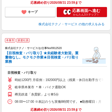
応募締め切り2026/08/31 23:59まで
応募画面へ進む
キープ
かんたん3ステップ！
株式会社テクノ・サービス
の他の求人をみる
本巣市
派遣社員
株式会社テクノ・サービス/お仕事No/0912520
【目視検査・バリ取り】★未経験者大歓迎。重
量物なし。モクモク作業★目視検査・バリ取り
で
業務
サ
目視検査・バリ取り
履
車
時給1200円 月収例：192000円以上（残業・休日出勤手当て等が
岐阜県本巣市 ＊車・バイク通勤OK
樽見鉄道「糸貫駅」より車5分
08:00〜17:00 ※表記のうち実働8時間です。 ■勤務曜日：月
応募締め切り2026/08/31 23:59まで