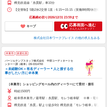
樽見鉄道線「糸貫駅」車10分
【交替制】5勤2休2交替 1直：6:15〜15:15（実働8時間/休憩60分）
応募締め切り2026/12/31 23:59まで
応募画面へ進む
キープ
かんたん3ステップ！
株式会社日本ワークプレイス
の他の求人をみる
■
本巣市
派遣社員
事
は
パーソルテンプスタッフ株式会社 中部コーディネートセ
す
ンター一課（岐阜）/26-0314793
未
＜未経験OK＞有名ディーラー＊人と接する仕
事がしたい方に＠本巣
［本巣市］ショッピングモール内のディーラーにて受付・接客
時給1500円
岐阜県本巣市／最寄駅：糸貫駅、モレラ岐阜駅 ※車・電車どちら
樽見鉄道「糸貫」駅より徒歩9分 樽見鉄道「モレラ岐阜」駅より徒