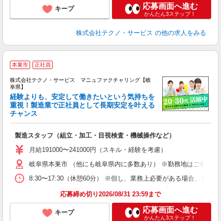
応募画面へ進む
キープ
かんたん3ステップ！
株式会社テクノ・サービス
の他の求人をみる
本巣市
正社員
株式会社テクノ・サービス マニュファクチャリング【岐
阜県】
経験よりも、安定して働きたいという気持ちを
重視！製造業で正社員として長期安定を叶える
チャンス
く
入
製造スタッフ（組立・加工・目視検査・機械操作など）
未
あ
月給191000〜241000円（スキル・経験を考慮）
遣
岐阜県本巣市 （他にも岐阜県内に多数あり） ※勤務地はご希望を
8:30〜17:30（休憩60分） ※但し、業務上必要がある場合
応募締め切り2026/08/31 23:59まで
応募画面へ進む
キープ
かんたん3ステップ！