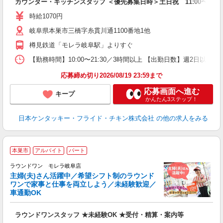
カウンター・キッチンスタッフ ＜優先募集日時＞土日祝 11:00〜17:0
未
ダ
時給1070円
昇
岐阜県本巣市三橋字糸貫川通1100番地1他
上
か
樽見鉄道「モレラ岐阜駅」よりすぐ
【勤務時間】10:00〜21:30／3時間以上 【出勤日数】週2日
応募締め切り2026/08/19 23:59まで
応募画面へ進む
キープ
かんたん3ステップ！
日本ケンタッキー・フライド・チキン株式会社
の他の求人をみる
■
本巣市
アルバイト
パート
務
ラウンドワン モレラ岐阜店
主婦(夫)さん活躍中／希望シフト制のラウンド
イ
ワンで家事と仕事を両立しよう／未経験歓迎／
車通勤OK
募
主
ラウンドワンスタッフ ★未経験OK ★受付・精算・案内等
O