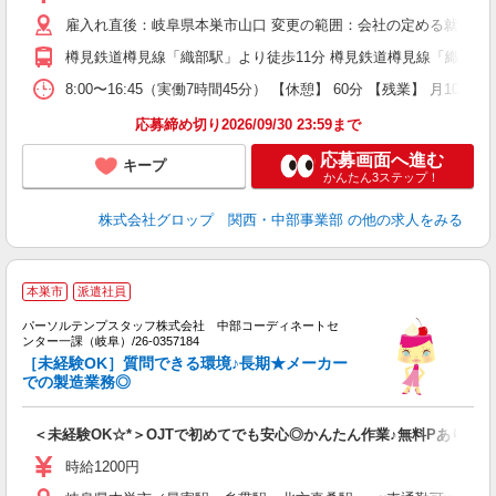
（
雇入れ直後：岐阜県本巣市山口 変更の範囲：会社の定める就業場
中
分
樽見鉄道樽見線「織部駅」より徒歩11分 樽見鉄道樽見線「織部駅」
0
度
8:00〜16:45（実働7時間45分） 【休憩】 60分 【残業】
応募締め切り2026/09/30 23:59まで
応募画面へ進む
キープ
かんたん3ステップ！
株式会社グロップ 関西・中部事業部
の他の求人をみる
■
本巣市
派遣社員
パーソルテンプスタッフ株式会社 中部コーディネートセ
服
ンター一課（岐阜）/26-0357184
未
［未経験OK］質問できる環境♪長期★メーカー
での製造業務◎
＜未経験OK☆*＞OJTで初めてでも安心◎かんたん作業♪無料Pあり
時給1200円