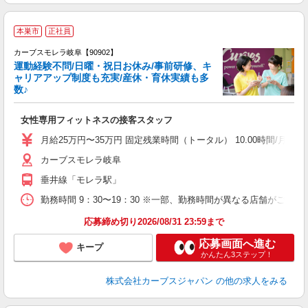
本巣市
正社員
カーブスモレラ岐阜【90902】
運動経験不問/日曜・祝日お休み/事前研修、キ
ャリアアップ制度も充実/産休・育休実績も多
数♪
て
女性専用フィットネスの接客スタッフ
ボ
月給25万円〜35万円 固定残業時間（トータル） 10.00時間/月 残業
カーブスモレラ岐阜
垂井線「モレラ駅」
勤務時間 9：30〜19：30 ※一部、勤務時間が異なる店舗がございま
応募締め切り2026/08/31 23:59まで
応募画面へ進む
キープ
かんたん3ステップ！
株式会社カーブスジャパン
の他の求人をみる