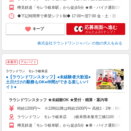
樽見鉄道「モレラ岐阜駅」から徒歩5分 ★車・バイク通勤OK
◆下記時間帯で希望シフト制◆ 17:00〜翌7:00 金・土・日
応募画面へ進む
キープ
かんたん3ステップ！
株式会社ラウンドワンジャパン
の他の求人をみる
■
本巣市
アルバイト
レ
ラウンドワン モレラ岐阜店
●【ラウンドワンスタッフ】●未経験者大歓迎●
土日だけの勤務もOK●仲間ができる楽しいバ
は
イト●
大
K
ラウンドワンスタッフ ★未経験OK ★受付・精算・案内等
駅
制
時給1200円〜 ※22時以降は時給1500円〜 高校1・2年：時給110
ラウンドワン モレラ岐阜店 （岐阜県本巣市三橋1100 モレラ
樽見鉄道「モレラ岐阜駅」から徒歩5分 ★車・バイク通勤OK