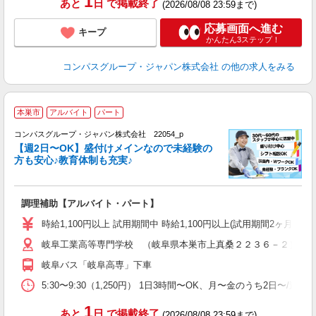
1
あと
日
で掲載終了
(2026/08/08 23:59まで)
応募画面へ進む
キープ
かんたん3ステップ！
コンパスグループ・ジャパン株式会社
の他の求人をみる
本巣市
アルバイト
パート
コンパスグループ・ジャパン株式会社 22054_p
く
【週2日〜OK】盛付けメインなので未経験の
方も安心♪教育体制も充実♪
大
調理補助【アルバイト・パート】
入
歓
時給1,100円以上 試用期間中 時給1,100円以上(試用期間2ヶ月) 5:
～
岐阜工業高等専門学校 （岐阜県本巣市上真桑２２３６－２）
用
K
岐阜バス「岐阜高専」下車
朝
業
5:30〜9:30（1,250円） 1日3時間〜OK、月〜金のうち2日〜/
1
あと
日
で掲載終了
(2026/08/08 23:59まで)