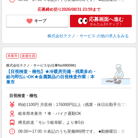
応募締め切り2026/08/31 23:59まで
応募画面へ進む
キープ
かんたん3ステップ！
株式会社テクノ・サービス
の他の求人をみる
本巣市
派遣社員
株式会社テクノ・サービス/お仕事No/0800981
【目視検査・梱包】★冷暖房完備・残業多め・
給与即払いOK★金属製品の目視検査作業：本
巣市
タ
目視検査・梱包
履
車
時給1100円 月収例：176000円以上（残業・休日出勤手当て等が
岐阜県本巣市 ＊車・バイク通勤OK
樽見鉄道「モレラ岐阜駅」より車5分
08:00〜17:00 ※表記のうち実働8時間です。 ■勤務曜日：月