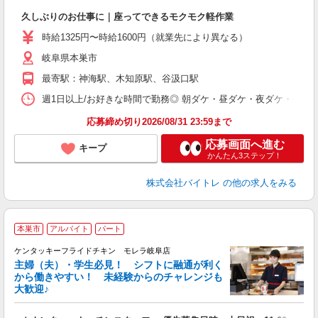
ロ
久しぶりのお仕事に｜座ってできるモクモク軽作業
即
活
時給1325円〜時給1600円（就業先により異なる）
（
岐阜県本巣市
短
K
最寄駅：神海駅、木知原駅、谷汲口駅
日
髪
週1日以上/お好きな時間で勤務◎ 朝ダケ・昼ダケ・夜ダケ・夜勤など、 ご自
応募締め切り2026/08/31 23:59まで
応募画面へ進む
キープ
かんたん3ステップ！
株式会社バイトレ
の他の求人をみる
本巣市
アルバイト
パート
ケンタッキーフライドチキン モレラ岐阜店
主婦（夫）・学生必見！ シフトに融通が利く
から働きやすい！ 未経験からのチャレンジも
大歓迎♪
見