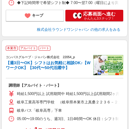
◆下記時間帯で希望シフト制◆ 7:00〜翌7:00（曜日により異なる） 
応募画面へ進む
キープ
かんたん3ステップ！
株式会社ラウンドワンジャパン
の他の求人をみる
本巣市
アルバイト
パート
コンパスグループ・ジャパン株式会社 22054_p
く
【週3日〜OK】シフトはお気軽に相談OK♪【W
ワークOK】【30代〜50代活躍中】
大
調理師【アルバイト・パート】
入
歓
時給1,500円以上 試用期間中 時給1,500円以上(試用期間2ヶ月
～
岐阜工業高等専門学校 （岐阜県本巣市上真桑２２３６－２）
用
O
岐阜バス「岐阜高専」下車
の
イ
05:00〜19:00のうち、週3日、1日4時間〜OK 休日：シフト