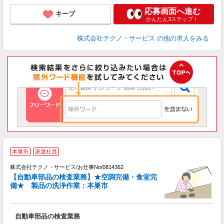
応募画面へ進む
キープ
かんたん3ステップ！
株式会社テクノ・サービス
の他の求人をみる
本巣市
派遣社員
株式会社テクノ・サービス/お仕事No/0814362
【自動車部品の検査業務】★空調完備・食堂完
い
備★ 製品の洗浄作業：本巣市
ひ
自動車部品の検査業務
履