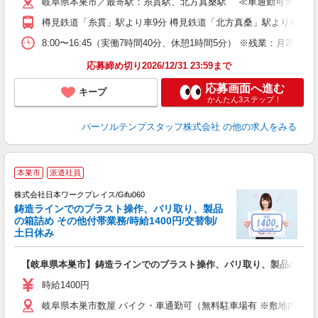
岐阜県本巣市／最寄駅：糸貫駅、北方真桑駅 ≪車通勤可≫ ※駐
樽見鉄道「糸貫」駅より車9分 樽見鉄道「北方真桑」駅より車10分
8:00〜16:45（実働7時間40分、休憩1時間5分） ※残業：月
応募締め切り2026/12/31 23:59まで
応募画面へ進む
キープ
かんたん3ステップ！
パーソルテンプスタッフ株式会社
の他の求人をみる
■
本巣市
派遣社員
株式会社日本ワークプレイス/Gifu060
鋳造ラインでのブラスト操作、バリ取り、製品
だ
の箱詰め その他付帯業務/時給1400円/交替制/
土日休み
有
【岐阜県本巣市】鋳造ラインでのブラスト操作、バリ取り、製品の箱詰め 
未
レ
時給1400円
岐阜県本巣市数屋 バイク・車通勤可（無料駐車場有 ※敷地内徒歩1分