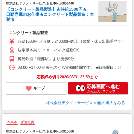
株式会社テクノ・サービス/お仕事No/0851446
【コンクリート製品製造】★時給1500円★
日勤専属のお仕事★コンクリート製品製造：本
巣市
ご
コンクリート製品製造
履
高
時給1500円 月収例：240000円以上（残業・休日出勤手当て等が
勤
岐阜県本巣市 ＊車・バイク通勤OK
樽見鉄道「織部駅」より徒歩9分
08:00〜17:00 ※表記のうち実働8時間です。 ■勤務曜日：月
応募締め切り2026/08/31 23:59まで
応募画面へ進む
キープ
かんたん3ステップ！
株式会社テクノ・サービス
の他の求人をみる
本巣市
派遣社員
業
株式会社テクノ・サービス/お仕事No/0916666