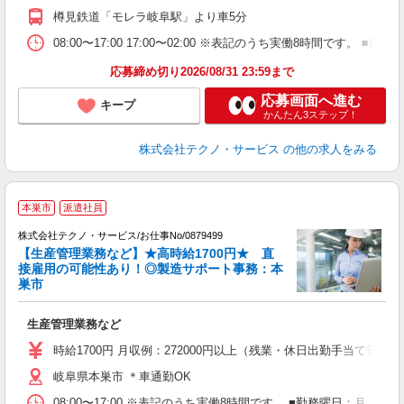
樽見鉄道「モレラ岐阜駅」より車5分
08:00〜17:00 17:00〜02:00 ※表記のうち実働8時間です
応募締め切り2026/08/31 23:59まで
応募画面へ進む
キープ
かんたん3ステップ！
株式会社テクノ・サービス
の他の求人をみる
本巣市
派遣社員
株式会社テクノ・サービス/お仕事No/0879499
【生産管理業務など】★高時給1700円★ 直
接雇用の可能性あり！◎製造サポート事務：本
す
巣市
大
生産管理業務など
履
高
時給1700円 月収例：272000円以上（残業・休日出勤手当て等が
岐阜県本巣市 ＊車通勤OK
08:00〜17:00 ※表記のうち実働8時間です。 ■勤務曜日：月