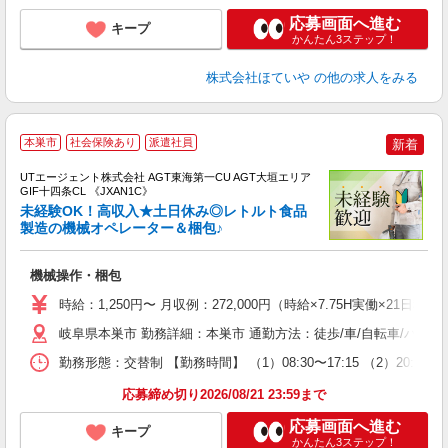
応募画面へ進む
キープ
かんたん3ステップ！
株式会社ほていや
の他の求人をみる
本巣市
社会保険あり
派遣社員
新着
UTエージェント株式会社 AGT東海第一CU AGT大垣エリア
GIF十四条CL 《JXAN1C》
未経験OK！高収入★土日休み◎レトルト食品
製造の機械オペレーター＆梱包♪
る
機械操作・梱包
入
場
時給：1,250円〜 月収例：272,000円（時給×7.75H実働×21日稼
タ
休
岐阜県本巣市 勤務詳細：本巣市 通勤方法：徒歩/車/自転車/バイク
場
勤務形態：交替制 【勤務時間】 （1）08:30〜17:15 （2）2
通
り
応募締め切り2026/08/21 23:59まで
応募画面へ進む
キープ
かんたん3ステップ！