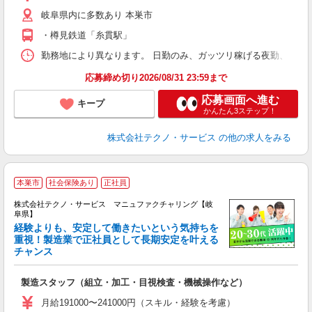
の
岐阜県内に多数あり 本巣市
・樽見鉄道「糸貫駅」
勤務地により異なります。 日勤のみ、ガッツリ稼げる夜勤、シフトによる交
応募締め切り2026/08/31 23:59まで
応募画面へ進む
キープ
かんたん3ステップ！
株式会社テクノ・サービス
の他の求人をみる
本巣市
社会保険あり
正社員
株式会社テクノ・サービス マニュファクチャリング【岐
阜県】
経験よりも、安定して働きたいという気持ちを
重視！製造業で正社員として長期安定を叶える
チャンス
く
入
製造スタッフ（組立・加工・目視検査・機械操作など）
未
あ
月給191000〜241000円（スキル・経験を考慮）