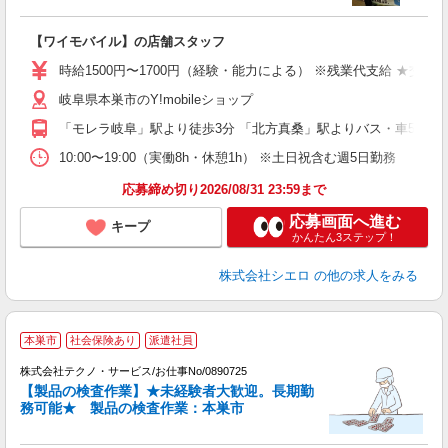
務
即
【ワイモバイル】の店舗スタッフ
躍
ー
時給1500円〜1700円（経験・能力による） ※残業代支給 ★交通
自
岐阜県本巣市のY!mobileショップ
ど
「モレラ岐阜」駅より徒歩3分 「北方真桑」駅よりバス・車5分
10:00〜19:00（実働8h・休憩1h） ※土日祝含む週5日勤務
応募締め切り2026/08/31 23:59まで
応募画面へ進む
キープ
かんたん3ステップ！
株式会社シエロ
の他の求人をみる
本巣市
社会保険あり
派遣社員
株式会社テクノ・サービス/お仕事No/0890725
め
【製品の検査作業】★未経験者大歓迎。長期勤
務可能★ 製品の検査作業：本巣市
完