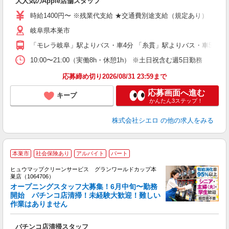
大人気のApple店舗スタッフ
あ
時給1400円〜 ※残業代支給 ★交通費別途支給（規定あり） ゜+゜
K
岐阜県本巣市
貸
「モレラ岐阜」駅よりバス・車4分 「糸貫」駅よりバス・車5分
10:00〜21:00（実働8h・休憩1h） ※土日祝含む週5日勤務
応募締め切り2026/08/31 23:59まで
応募画面へ進む
キープ
かんたん3ステップ！
株式会社シエロ
の他の求人をみる
本巣市
社会保険あり
アルバイト
パート
ヒュウマップクリーンサービス グランワールドカップ本
巣店（1064706）
オープニングスタッフ大募集！6月中旬〜勤務
開始 パチンコ店清掃！未経験大歓迎！難しい
作業はありません
ル
未
パチンコ店清掃スタッフ