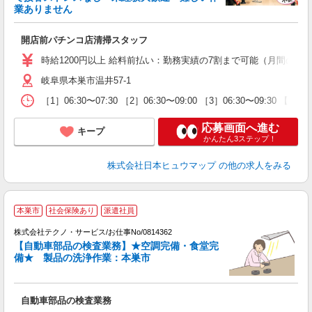
業ありません
ル
未
開店前パチンコ店清掃スタッフ
り
時給1200円以上 給料前払い：勤務実績の7割まで可能（月間の上限
岐阜県本巣市温井57-1
［1］06:30〜07:30 ［2］06:30〜09:00 ［3］06:30〜
応募画面へ進む
キープ
かんたん3ステップ！
株式会社日本ヒュウマップ
の他の求人をみる
本巣市
社会保険あり
派遣社員
株式会社テクノ・サービス/お仕事No/0814362
【自動車部品の検査業務】★空調完備・食堂完
い
備★ 製品の洗浄作業：本巣市
ひ
自動車部品の検査業務
履