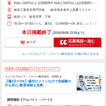
歓
時給1,500円以上 試用期間中 時給1,500円以上(試用期間2ヶ月
～
岐阜工業高等専門学校 （岐阜県本巣市上真桑２２３６－２）
用
O
岐阜バス「岐阜高専」下車
の
イ
05:00〜19:00のうち、週3日、1日4時間〜OK 休日：シフト
本日掲載終了
(2026/08/08 23:59まで)
応募画面へ進む
キープ
かんたん3ステップ！
コンパスグループ・ジャパン株式会社
の他の求人をみる
本巣市
社会保険あり
アルバイト
パート
コンパスグループ・ジャパン株式会社 22054_p
く
【週2日〜OK】盛付けメインなので未経験の
方も安心♪教育体制も充実♪
大
調理補助【アルバイト・パート】
入
歓