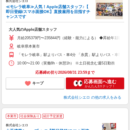
株式会社シエロ
≪モレラ岐阜≫人気！Apple店舗スタッフ♪【
即日登録/スマホ面接OK】直接雇用を目指すチ
ャンスです
い
即
大人気のApple店舗スタッフ
あ
月給205379円〜235844円（経験・能力による） ◆昇給年
通
岐阜県本巣市
あ
「モレラ岐阜」駅よりバス・車4分 「糸貫」駅よりバス・車5分
10:00〜21:00（実働8h・休憩1h） ※土日祝含む週5日勤務
応募締め切り2026/08/31 23:59まで
応募画面へ進む
キープ
かんたん3ステップ！
株式会社シエロ
の他の求人をみる
★
本巣市
社会保険あり
紹介予定派遣
♪
株式会社シエロ