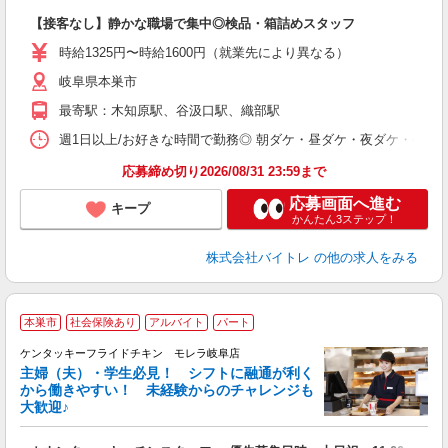
ロ
【接客なし】静かな職場で集中◎検品・箱詰めスタッフ
即
活
時給1325円〜時給1600円（就業先により異なる）
（
岐阜県本巣市
短
K
最寄駅：木知原駅、谷汲口駅、織部駅
日
髪
週1日以上/お好きな時間で勤務◎ 朝ダケ・昼ダケ・夜ダケ・夜勤など、 ご自
応募締め切り2026/08/31 23:59まで
応募画面へ進む
キープ
かんたん3ステップ！
株式会社バイトレ
の他の求人をみる
本巣市
社会保険あり
アルバイト
パート
ケンタッキーフライドチキン モレラ岐阜店
主婦（夫）・学生必見！ シフトに融通が利く
から働きやすい！ 未経験からのチャレンジも
大歓迎♪
見