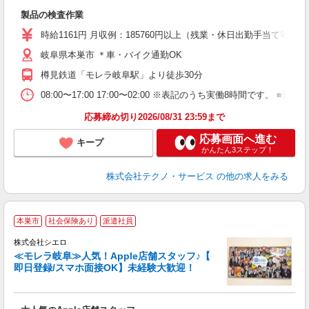
定
製品の検査作業
履
食
時給1161円 月収例：185760円以上（残業・休日出勤手当て等が
岐阜県本巣市 ＊車・バイク通勤OK
樽見鉄道「モレラ岐阜駅」より徒歩30分
08:00〜17:00 17:00〜02:00 ※表記のうち実働8時間です
応募締め切り2026/08/31 23:59まで
応募画面へ進む
キープ
かんたん3ステップ！
株式会社テクノ・サービス
の他の求人をみる
★
本巣市
社会保険あり
派遣社員
♪
株式会社シエロ
≪モレラ岐阜≫人気！Apple店舗スタッフ♪【
即日登録/スマホ面接OK】未経験大歓迎！
い
即