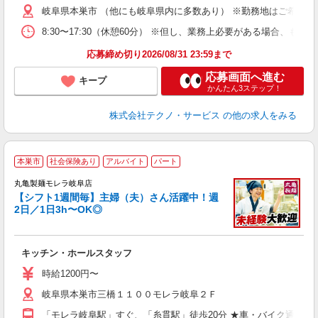
遣
岐阜県本巣市 （他にも岐阜県内に多数あり） ※勤務地はご希望を
8:30〜17:30（休憩60分） ※但し、業務上必要がある場合
応募締め切り2026/08/31 23:59まで
応募画面へ進む
キープ
かんたん3ステップ！
株式会社テクノ・サービス
の他の求人をみる
本巣市
社会保険あり
アルバイト
パート
丸亀製麺モレラ岐阜店
【シフト1週間毎】主婦（夫）さん活躍中！週
2日／1日3h〜OK◎
ル
キッチン・ホールスタッフ
入
者
時給1200円〜
不
岐阜県本巣市三橋１１００モレラ岐阜２Ｆ
中
り
「モレラ岐阜駅」すぐ、「糸貫駅」徒歩20分 ★車・バイク通勤O