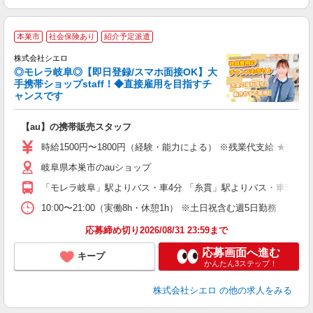
★
本巣市
社会保険あり
紹介予定派遣
♪
株式会社シエロ
◎モレラ岐阜◎【即日登録/スマホ面接OK】大
手携帯ショップstaff！◆直接雇用を目指すチ
ャンスです
理
【au】の携帯販売スタッフ
即
躍
時給1500円〜1800円（経験・能力による） ※残業代支給 ★交通
ー
岐阜県本巣市のauショップ
自
「モレラ岐阜」駅よりバス・車4分 「糸貫」駅よりバス・車5分
ど
10:00〜21:00（実働8h・休憩1h） ※土日祝含む週5日勤務
応募締め切り2026/08/31 23:59まで
応募画面へ進む
キープ
かんたん3ステップ！
株式会社シエロ
の他の求人をみる