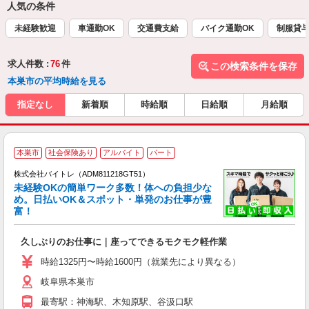
人気の条件
未経験歓迎
車通勤OK
交通費支給
バイク通勤OK
制服貸
求人件数 :
76
件
この検索条件を保存
本巣市の平均時給を見る
指定なし
新着順
時給順
日給順
月給順
本巣市
社会保険あり
アルバイト
パート
株式会社バイトレ（ADM811218GT51）
未経験OKの簡単ワーク多数！体への負担少な
め。日払いOK＆スポット・単発のお仕事が豊
富！
ス
ロ
久しぶりのお仕事に｜座ってできるモクモク軽作業
即
活
時給1325円〜時給1600円（就業先により異なる）
（
岐阜県本巣市
短
K
最寄駅：神海駅、木知原駅、谷汲口駅
日