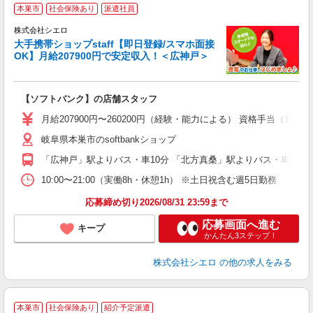
★
本巣市
社会保険あり
派遣社員
♪
株式会社シエロ
大手携帯ショップstaff【即日登録/スマホ面接
OK】月給207900円で安定収入！＜広神戸＞
務
即
【ソフトバンク】の店舗スタッフ
あ
月給207900円〜260200円（経験・能力による） 資格手当（1
通
岐阜県本巣市のsoftbankショップ
あ
「広神戸」駅よりバス・車10分 「北方真桑」駅よりバス・車10分
10:00〜21:00（実働8h・休憩1h） ※土日祝含む週5日勤務
応募締め切り2026/08/31 23:59まで
応募画面へ進む
キープ
かんたん3ステップ！
株式会社シエロ
の他の求人をみる
★
本巣市
社会保険あり
紹介予定派遣