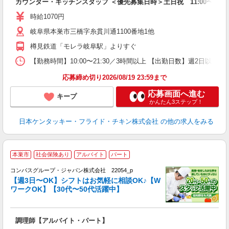
カウンター・キッチンスタッフ ＜優先募集日時＞土日祝 11:00〜17:0
未
ダ
時給1070円
昇
岐阜県本巣市三橋字糸貫川通1100番地1他
上
か
樽見鉄道「モレラ岐阜駅」よりすぐ
【勤務時間】10:00〜21:30／3時間以上 【出勤日数】週2日
応募締め切り2026/08/19 23:59まで
応募画面へ進む
キープ
かんたん3ステップ！
日本ケンタッキー・フライド・チキン株式会社
の他の求人をみる
本巣市
社会保険あり
アルバイト
パート
コンパスグループ・ジャパン株式会社 22054_p
く
【週3日〜OK】シフトはお気軽に相談OK♪【W
ワークOK】【30代〜50代活躍中】
大
調理師【アルバイト・パート】
入