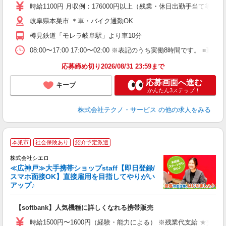
食
時給1100円 月収例：176000円以上（残業・休日出勤手当て等が
岐阜県本巣市 ＊車・バイク通勤OK
樽見鉄道「モレラ岐阜駅」より車10分
08:00〜17:00 17:00〜02:00 ※表記のうち実働8時間です
応募締め切り2026/08/31 23:59まで
応募画面へ進む
キープ
かんたん3ステップ！
株式会社テクノ・サービス
の他の求人をみる
★
本巣市
社会保険あり
紹介予定派遣
♪
株式会社シエロ
≪広神戸≫大手携帯ショップstaff【即日登録/
スマホ面接OK】直接雇用を目指してやりがい
アップ♪
い
即
【softbank】人気機種に詳しくなれる携帯販売
躍
ー
時給1500円〜1600円（経験・能力による） ※残業代支給 ★交通