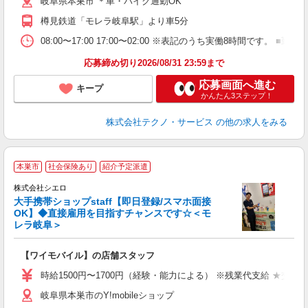
岐阜県本巣市 ＊車・バイク通勤OK
樽見鉄道「モレラ岐阜駅」より車5分
08:00〜17:00 17:00〜02:00 ※表記のうち実働8時間です
応募締め切り2026/08/31 23:59まで
応募画面へ進む
キープ
かんたん3ステップ！
株式会社テクノ・サービス
の他の求人をみる
★
本巣市
社会保険あり
紹介予定派遣
♪
株式会社シエロ
大手携帯ショップstaff【即日登録/スマホ面接
OK】◆直接雇用を目指すチャンスです☆＜モ
レラ岐阜＞
務
即
【ワイモバイル】の店舗スタッフ
躍
ー
時給1500円〜1700円（経験・能力による） ※残業代支給 ★交通
自
岐阜県本巣市のY!mobileショップ