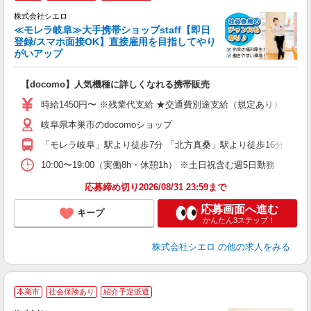
♪
株式会社シエロ
≪モレラ岐阜≫大手携帯ショップstaff【即日
登録/スマホ面接OK】直接雇用を目指してやり
がいアップ
い
即
【docomo】人気機種に詳しくなれる携帯販売
あ
時給1450円〜 ※残業代支給 ★交通費別途支給（規定あり） ゜+゜
K
岐阜県本巣市のdocomoショップ
貸
「モレラ岐阜」駅より徒歩7分 「北方真桑」駅より徒歩16分
10:00〜19:00（実働8h・休憩1h） ※土日祝含む週5日勤務
応募締め切り2026/08/31 23:59まで
応募画面へ進む
キープ
かんたん3ステップ！
株式会社シエロ
の他の求人をみる
★
本巣市
社会保険あり
紹介予定派遣
♪