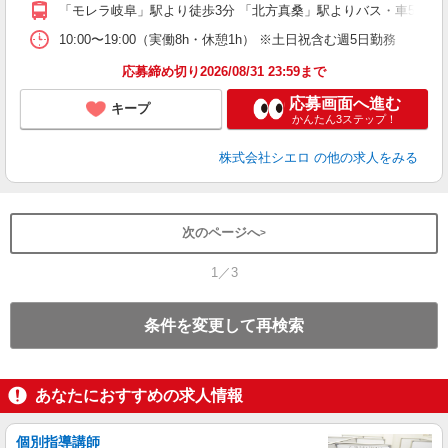
ど
「モレラ岐阜」駅より徒歩3分 「北方真桑」駅よりバス・車5分
10:00〜19:00（実働8h・休憩1h） ※土日祝含む週5日勤務
応募締め切り2026/08/31 23:59まで
応募画面へ進む
キープ
かんたん3ステップ！
株式会社シエロ
の他の求人をみる
次のページへ
1／3
条件を変更して再検索
あなたにおすすめの求人情報
個別指導講師