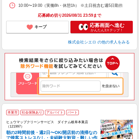
10:00〜19:00（実働8h・休憩1h） ※土日祝含む週5日勤務
応募締め切り2026/08/31 23:59まで
応募画面へ進む
キープ
かんたん3ステップ！
株式会社シエロ
の他の求人をみる
本巣市
社会保険あり
アルバイト
パート
ヒュウマップクリーンサービス ダイナム岐阜本巣店
（121997）
朝の2時間前後・週2日〜OK/開店前の清掃なの
で接客ストレスなし・未経験大歓迎・難しい作