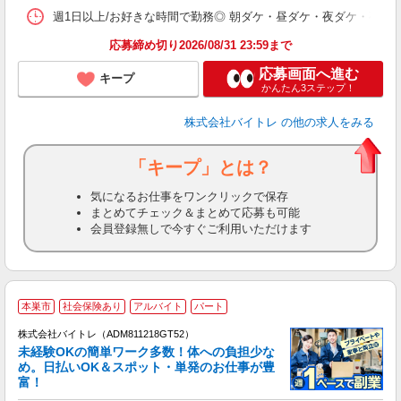
髪
週1日以上/お好きな時間で勤務◎ 朝ダケ・昼ダケ・夜ダケ・夜勤など、 ご自
応募締め切り2026/08/31 23:59まで
応募画面へ進む
キープ
かんたん3ステップ！
株式会社バイトレ
の他の求人をみる
「キープ」とは？
気になるお仕事をワンクリックで保存
まとめてチェック＆まとめて応募も可能
会員登録無しで今すぐご利用いただけます
本巣市
社会保険あり
アルバイト
パート
株式会社バイトレ（ADM811218GT52）
未経験OKの簡単ワーク多数！体への負担少な
め。日払いOK＆スポット・単発のお仕事が豊
富！
ス