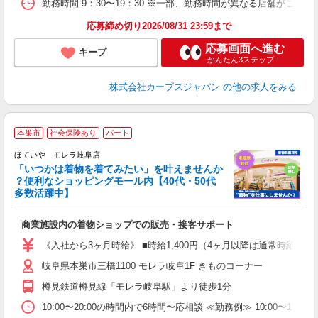
勤務時間 9：30〜19：30 ※一部、勤務時間が異なる店舗がございま
応募締め切り2026/08/31 23:59まで
応募画面へ進む
キープ
かんたん3ステップ！
株式会社カーブスジャパン
の他の求人をみる
本巣市
社会保険あり
パート
務
ン
ほていや モレラ岐阜店
「いつかは着物を着てみたい」を叶えませんか
？便利なショッピングモール内【40代・50代
多数活躍中】
【
入
商業施設内の着物ショップでの販売・接客サポート
学
活
《入社から3ヶ月時給》 ■時給1,400円（4ヶ月以降は通常時給とな
勤
岐阜県本巣市三橋1100 モレラ岐阜1F きものコーナー
樽見鉄道樽見線「モレラ岐阜駅」より徒歩1分
10:00〜20:00の時間内で6時間〜応相談 ≪勤務例≫ 10:00〜17:0