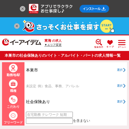
東海
の求人
▼エリア変更
本巣市の社会保険ありのバイト・アルバイト・パートの求人情報一覧
本巣市
選択
勤務地/駅
未設定
例）食品、事務、アパレル
選択
職種
社会保険あり
選択
こだわり
を含まない
フリーワード