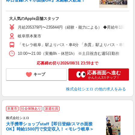
即日登録/スマホ面接OK】未経験大歓迎！
い
即
大人気のApple店舗スタッフ
あ
月給205379円〜235844円（経験・能力による） ◆昇給年
通
岐阜県本巣市
あ
「モレラ岐阜」駅よりバス・車4分 「糸貫」駅よりバス・車5分
10:00〜21:00（実働8h・休憩1h） ※土日祝含む週5日勤務
応募締め切り2026/08/31 23:59まで
応募画面へ進む
キープ
かんたん3ステップ！
株式会社シエロ
の他の求人をみる
★
本巣市
社会保険あり
派遣社員
♪
株式会社シエロ
大手携帯ショップstaff【即日登録/スマホ面接
OK】時給1500円で安定収入！＜モレラ岐阜＞