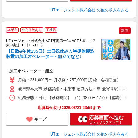
UTエージェント株式会社
の他の求人をみる
本巣市
社会保険あり
正社員
新着
UTエージェント株式会社 AGT東海第一CU AGT大垣エリア
東中街道CL 《JTYT1C》
【日勤&年休135日】土日祝休み☆半導体製造
装置の加工オペレーター・組立てなど♪
る
加工オペレーター・組立
入
場
月給：231,000円〜 月収例：257,000円(月給＋各種手当)
タ
休
岐阜県本巣市 勤務詳細：本巣市 通勤方法：車 最寄り駅：木知原駅
場
勤務形態：日勤 【勤務時間】 （1）08:00〜17:00 【備考】 勤
通
り
応募締め切り2026/08/21 23:59まで
応募画面へ進む
キープ
かんたん3ステップ！
UTエージェント株式会社
の他の求人をみる