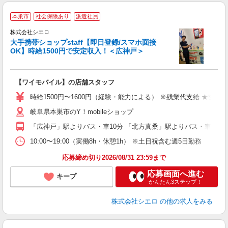
★
本巣市
社会保険あり
派遣社員
♪
株式会社シエロ
大手携帯ショップstaff【即日登録/スマホ面接
OK】時給1500円で安定収入！＜広神戸＞
務
即
【ワイモバイル】の店舗スタッフ
躍
ー
時給1500円〜1600円（経験・能力による） ※残業代支給 ★交通
自
岐阜県本巣市のY！mobileショップ
ど
「広神戸」駅よりバス・車10分 「北方真桑」駅よりバス・車10分
10:00〜19:00（実働8h・休憩1h） ※土日祝含む週5日勤務
応募締め切り2026/08/31 23:59まで
応募画面へ進む
キープ
かんたん3ステップ！
株式会社シエロ
の他の求人をみる