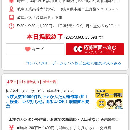
時給1,100円以上 試用期間中 時給1,100円以上(試用期間2ヶ月) 5:
～
岐阜工業高等専門学校 （岐阜県本巣市上真桑２２３６－２）
用
K
岐阜バス「岐阜高専」下車
朝
業
5:30〜9:30（1,250円） 1日3時間〜OK、月〜金のうち2日〜/
本日掲載終了
(2026/08/08 23:59まで)
応募画面へ進む
キープ
かんたん3ステップ！
コンパスグループ・ジャパン株式会社
の他の求人をみる
≪
本巣市
社会保険あり
派遣社員
株式会社テクノ・サービス 岐阜県エリア（03）
＜求人数10000件以上＞かんたん軽作業♪加工
、検査、レジ打ち他。即払いOK！履歴書不要
◎
お
工場のカンタン軽作業、倉庫での箱詰め・入出荷など ★未経験OKのお
未
ア
■時給1200円〜1400円（就業先により異なる）＋交通費