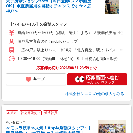
大手携帯ショップstaff【即日登録/スマホ面接
OK】◆直接雇用を目指すチャンスです☆＜広
神戸＞
務
即
【ワイモバイル】の店舗スタッフ
躍
ー
時給1500円〜1600円（経験・能力による） ※残業代支給 ★交通
自
岐阜県本巣市のY！mobileショップ
ど
「広神戸」駅よりバス・車10分 「北方真桑」駅よりバス・車10分
10:00〜19:00（実働8h・休憩1h） ※土日祝含む週5日勤務
応募締め切り2026/08/31 23:59まで
応募画面へ進む
キープ
かんたん3ステップ！
株式会社シエロ
の他の求人をみる
★
本巣市
社会保険あり
派遣社員
♪
株式会社シエロ
≪モレラ岐阜≫人気！Apple店舗スタッフ♪【