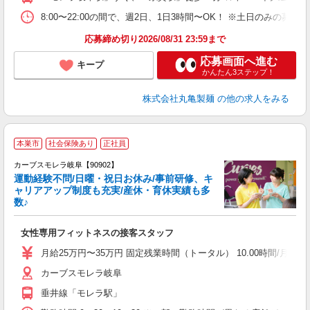
短
祝
8:00〜22:00の間で、週2日、1日3時間〜OK！ ※土日のみ
上
応募締め切り2026/08/31 23:59まで
応募画面へ進む
キープ
かんたん3ステップ！
株式会社丸亀製麺
の他の求人をみる
本巣市
社会保険あり
正社員
カーブスモレラ岐阜【90902】
運動経験不問/日曜・祝日お休み/事前研修、キ
ャリアアップ制度も充実/産休・育休実績も多
数♪
て
女性専用フィットネスの接客スタッフ
ボ
月給25万円〜35万円 固定残業時間（トータル） 10.00時間/月 残業
カーブスモレラ岐阜
垂井線「モレラ駅」