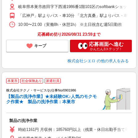
自
岐阜県本巣市政田字下西浦1986番1階101区のsoftbankショップ
ど
「広神戸」駅よりバス・車10分 「北方真桑」駅よりバス・車10分
10:00〜21:00（実働8h・休憩1h） ※土日祝含む週5日勤務
応募締め切り2026/08/31 23:59まで
応募画面へ進む
キープ
かんたん3ステップ！
株式会社シエロ
の他の求人をみる
本巣市
社会保険あり
派遣社員
株式会社テクノ・サービス/お仕事No/0901986
【製品の洗浄作業】★未経験OK♪人気のモクモ
ク作業★ 製品の洗浄作業：本巣市
プ
製品の洗浄作業
履
食
時給1161円 月収例：185760円以上（残業・休日出勤手当て等が