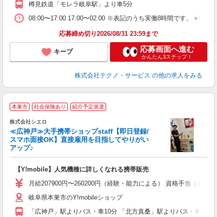
樽見鉄道「モレラ岐阜駅」より車5分
08:00〜17:00 17:00〜02:00 ※表記のうち実働8時間です
応募締め切り2026/08/31 23:59まで
応募画面へ進む
キープ
かんたん3ステップ！
株式会社テクノ・サービス
の他の求人をみる
★
本巣市
社会保険あり
紹介予定派遣
♪
株式会社シエロ
≪広神戸≫大手携帯ショップstaff【即日登録/
スマホ面接OK】直接雇用を目指してやりがい
アップ♪
い
即
【Y!mobile】人気機種に詳しくなれる携帯販売
あ
月給207900円〜260200円（経験・能力による） 資格手当（1
通
岐阜県本巣市のY!mobileショップ
あ
「広神戸」駅よりバス・車10分 「北方真桑」駅よりバス・車10分