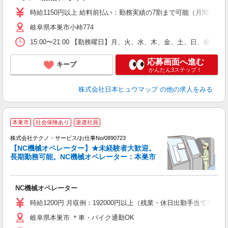
ワ
時給1150円以上 給料前払い：勤務実績の7割まで可能（月間の上限
岐阜県本巣市小柿774
15:00〜21:00 【勤務曜日】月、火、水、木、金、土、日、祝 勤
応募画面へ進む
キープ
かんたん3ステップ！
株式会社日本ヒュウマップ
の他の求人をみる
本巣市
社会保険あり
派遣社員
株式会社テクノ・サービス/お仕事No/0890723
【NC機械オペレーター】★未経験者大歓迎。
長期勤務可能。NC機械オペレーター：本巣市
食
『
NC機械オペレーター
履
食
時給1200円 月収例：192000円以上（残業・休日出勤手当て等が
岐阜県本巣市 ＊車・バイク通勤OK