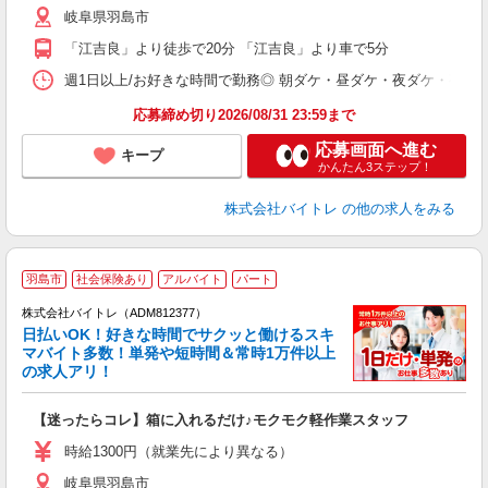
岐阜県羽島市
短
K
「江吉良」より徒歩で20分 「江吉良」より車で5分
日
髪
週1日以上/お好きな時間で勤務◎ 朝ダケ・昼ダケ・夜ダケ・夜勤など、 ご自
応募締め切り2026/08/31 23:59まで
応募画面へ進む
キープ
かんたん3ステップ！
株式会社バイトレ
の他の求人をみる
羽島市
社会保険あり
アルバイト
パート
株式会社バイトレ（ADM812377）
く
日払いOK！好きな時間でサクッと働けるスキ
マバイト多数！単発や短時間＆常時1万件以上
☆
の求人アリ！
験
【迷ったらコレ】箱に入れるだけ♪モクモク軽作業スタッフ
即
活
時給1300円（就業先により異なる）
（
岐阜県羽島市
短