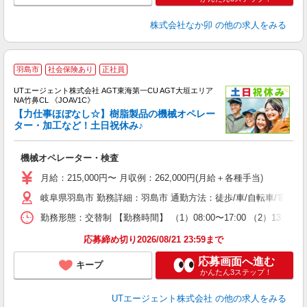
株式会社なか卯
の他の求人をみる
羽島市
社会保険あり
正社員
UTエージェント株式会社 AGT東海第一CU AGT大垣エリア
NA竹鼻CL 《JOAV1C》
【力仕事ほぼなし☆】樹脂製品の機械オペレー
ター・加工など！土日祝休み♪
る
機械オペレーター・検査
入
場
月給：215,000円〜 月収例：262,000円(月給＋各種手当)
タ
岐阜県羽島市 勤務詳細：羽島市 通勤方法：徒歩/車/自転車/電車/
休
場
勤務形態：交替制 【勤務時間】 （1）08:00〜17:00 （2）13:
通
り
応募締め切り2026/08/21 23:59まで
応募画面へ進む
キープ
かんたん3ステップ！
UTエージェント株式会社
の他の求人をみる