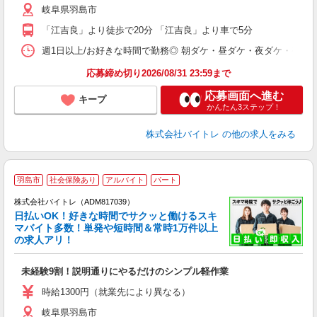
岐阜県羽島市
短
K
「江吉良」より徒歩で20分 「江吉良」より車で5分
日
髪
週1日以上/お好きな時間で勤務◎ 朝ダケ・昼ダケ・夜ダケ・夜勤など、 ご自
応募締め切り2026/08/31 23:59まで
応募画面へ進む
キープ
かんたん3ステップ！
株式会社バイトレ
の他の求人をみる
羽島市
社会保険あり
アルバイト
パート
株式会社バイトレ（ADM817039）
く
日払いOK！好きな時間でサクッと働けるスキ
マバイト多数！単発や短時間＆常時1万件以上
☆
の求人アリ！
験
未経験9割！説明通りにやるだけのシンプル軽作業
即
活
時給1300円（就業先により異なる）
（
岐阜県羽島市
短