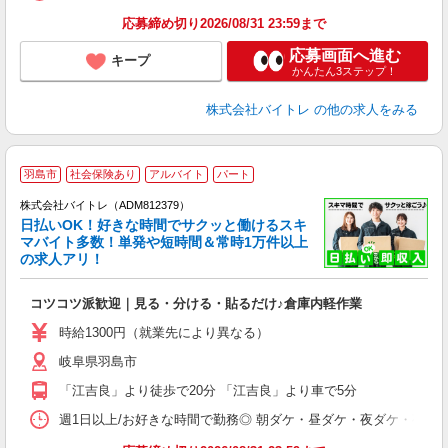
応募締め切り2026/08/31 23:59まで
応募画面へ進む
キープ
かんたん3ステップ！
株式会社バイトレ
の他の求人をみる
羽島市
社会保険あり
アルバイト
パート
株式会社バイトレ（ADM812379）
く
日払いOK！好きな時間でサクッと働けるスキ
マバイト多数！単発や短時間＆常時1万件以上
☆
の求人アリ！
験
コツコツ派歓迎｜見る・分ける・貼るだけ♪倉庫内軽作業
即
活
時給1300円（就業先により異なる）
（
岐阜県羽島市
短
K
「江吉良」より徒歩で20分 「江吉良」より車で5分
日
髪
週1日以上/お好きな時間で勤務◎ 朝ダケ・昼ダケ・夜ダケ・夜勤など、 ご自