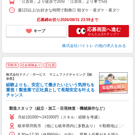
「江吉良」より徒歩で20分 「江吉良」より車で5分
日
髪
週1日以上/お好きな時間で勤務◎ 朝ダケ・昼ダケ・夜ダケ・夜勤など、 ご自
応募締め切り2026/08/31 23:59まで
応募画面へ進む
キープ
かんたん3ステップ！
株式会社バイトレ
の他の求人をみる
羽島市
社会保険あり
正社員
株式会社テクノ・サービス マニュファクチャリング【岐
阜県】
経験よりも、安定して働きたいという気持ちを
重視！製造業で正社員として長期安定を叶える
チャンス
く
入
製造スタッフ（組立・加工・目視検査・機械操作など）
未
あ
月給191000〜241000円（スキル・経験を考慮）
遣
岐阜県羽島市 （他にも岐阜県内に多数あり） ※勤務地はご希望を
8:30〜17:30（休憩60分） ※但し、業務上必要がある場合