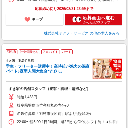
応募締め切り2026/08/31 23:59まで
応募画面へ進む
キープ
かんたん3ステップ！
株式会社テクノ・サービス
の他の求人をみる
羽島市
社会保険あり
アルバイト
パート
すき家 羽島竹鼻店
学生・フリーター活躍中！高時給が魅力の深夜
バイト♪夜型人間大集合*☆彡･.｡
つ
すき家の店舗スタッフ（接客・調理・清掃など）
履
ミ
時給1,438円
～
岐阜県羽島市竹鼻町丸の内4-70
勤
社
名鉄竹鼻線「羽島市役所前」駅より徒歩10分
22:00〜翌5:00 1日2時間、週2日からOKのシフト制！ ●扶養内勤務