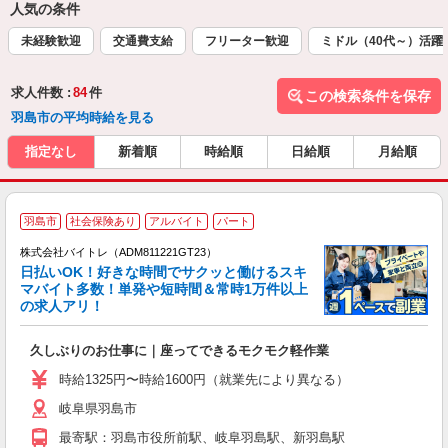
人気の条件
未経験歓迎
交通費支給
フリーター歓迎
ミドル（40代～）活躍
求人件数 :
84
件
この検索条件を保存
羽島市の平均時給を見る
指定なし
新着順
時給順
日給順
月給順
羽島市
社会保険あり
アルバイト
パート
株式会社バイトレ（ADM811221GT23）
く
日払いOK！好きな時間でサクッと働けるスキ
マバイト多数！単発や短時間＆常時1万件以上
☆
の求人アリ！
験
久しぶりのお仕事に｜座ってできるモクモク軽作業
即
活
時給1325円〜時給1600円（就業先により異なる）
（
岐阜県羽島市
短
K
最寄駅：羽島市役所前駅、岐阜羽島駅、新羽島駅
日