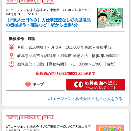
羽島市
社会保険あり
正社員
UTエージェント株式会社 AGT東海第一CU AGT岐阜エリア
NA竹鼻CL 《JPVI1C》
【日勤&土日休み】力仕事ほぼなし◎樹脂製品
の機械操作・確認など！駅から徒歩5分♪
る
機械操作・確認
入
場
月給：215,000円〜 月収例：262,000円(月給＋各種手当)
タ
岐阜県羽島市 勤務詳細：羽島市 通勤方法：徒歩/車/自転車/電車/
休
場
勤務形態：日勤 【勤務時間】 （1）08:00〜17:00 【備考】 
通
り
応募締め切り2026/08/21 23:59まで
応募画面へ進む
キープ
かんたん3ステップ！
UTエージェント株式会社
の他の求人をみる
羽島市
社会保険あり
正社員
UTエージェント株式会社 AGT東海第一CU AGT大垣エリア
NA竹鼻CL 《JOAU1C》