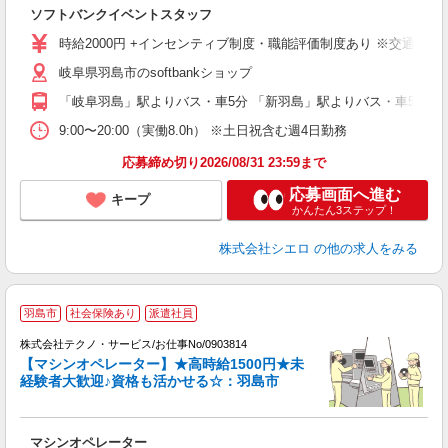
製
ソフトバンクイベントスタッフ
即
時給2000円 +インセンティブ制度・職能評価制度あり ※交通費全
あ
岐阜県羽島市のsoftbankショップ
り
「岐阜羽島」駅よりバス・車5分 「新羽島」駅よりバス・車5分
9:00〜20:00（実働8.0h） ※土日祝含む週4日勤務
応募締め切り2026/08/31 23:59まで
応募画面へ進む
キープ
かんたん3ステップ！
株式会社シエロ
の他の求人をみる
羽島市
社会保険あり
派遣社員
株式会社テクノ・サービス/お仕事No/0903814
【マシンオペレーター】★高時給1500円★未
経験者大歓迎♪資格も活かせる☆：羽島市
ノ
マシンオペレーター
履