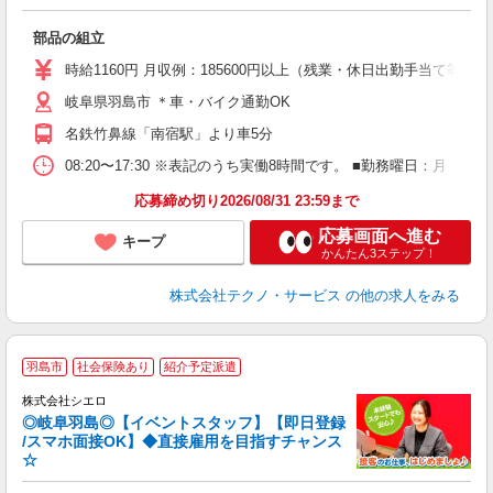
ッ
部品の組立
履
週
時給1160円 月収例：185600円以上（残業・休日出勤手当て等が
岐阜県羽島市 ＊車・バイク通勤OK
名鉄竹鼻線「南宿駅」より車5分
08:20〜17:30 ※表記のうち実働8時間です。 ■勤務曜日：月
応募締め切り2026/08/31 23:59まで
応募画面へ進む
キープ
かんたん3ステップ！
株式会社テクノ・サービス
の他の求人をみる
羽島市
社会保険あり
紹介予定派遣
ん
株式会社シエロ
◎岐阜羽島◎【イベントスタッフ】【即日登録
/スマホ面接OK】◆直接雇用を目指すチャンス
☆