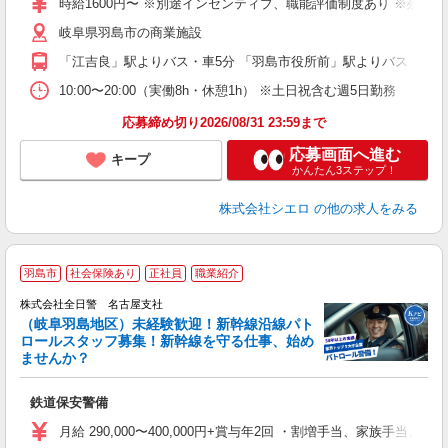
時給1600円〜 ※別途インセンティブ、職能評価制度あり ※残業代
自
岐阜県羽島市の商業施設
ど
「江吉良」駅よりバス・車5分 「羽島市役所前」駅よりバス・車8
10:00〜20:00（実働8h・休憩1h） ※土日祝含む週5日勤務
応募締め切り2026/08/31 23:59まで
応募画面へ進む
キープ
かんたん3ステップ！
株式会社シエロ
の他の求人をみる
羽島市
社会保険あり
正社員
職業紹介
株式会社全日警 名古屋支社
（岐阜羽島地区）未経験歓迎！新幹線沿線パト
ダ
ロールスタッフ募集！新幹線を守る仕事、始め
入
ませんか？
ン
支
鉄道保安警備
月給 290,000〜400,000円+賞与年2回 ・割増手当、家族