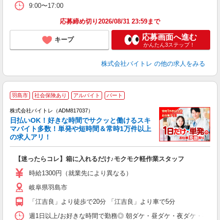
9:00〜17:00
応募締め切り2026/08/31 23:59まで
応募画面へ進む
キープ
かんたん3ステップ！
株式会社バイトレ
の他の求人をみる
羽島市
社会保険あり
アルバイト
パート
株式会社バイトレ（ADM817037）
く
日払いOK！好きな時間でサクッと働けるスキ
マバイト多数！単発や短時間＆常時1万件以上
☆
の求人アリ！
験
【迷ったらコレ】箱に入れるだけ♪モクモク軽作業スタッフ
即
活
時給1300円（就業先により異なる）
（
岐阜県羽島市
短
K
「江吉良」より徒歩で20分 「江吉良」より車で5分
日
髪
週1日以上/お好きな時間で勤務◎ 朝ダケ・昼ダケ・夜ダケ・夜勤など、 ご自