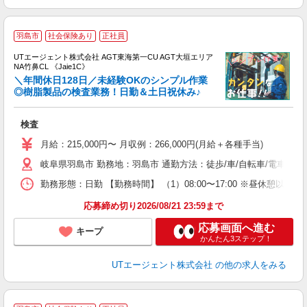
羽島市
社会保険あり
正社員
UTエージェント株式会社 AGT東海第一CU AGT大垣エリア
NA竹鼻CL 《Jaie1C》
＼年間休日128日／未経験OKのシンプル作業
◎樹脂製品の検査業務！日勤＆土日祝休み♪
る
検査
入
場
月給：215,000円〜 月収例：266,000円(月給＋各種手当)
タ
岐阜県羽島市 勤務地：羽島市 通勤方法：徒歩/車/自転車/電車/バ
休
場
勤務形態：日勤 【勤務時間】 （1）08:00〜17:00 ※昼休憩
通
り
応募締め切り2026/08/21 23:59まで
応募画面へ進む
キープ
かんたん3ステップ！
UTエージェント株式会社
の他の求人をみる