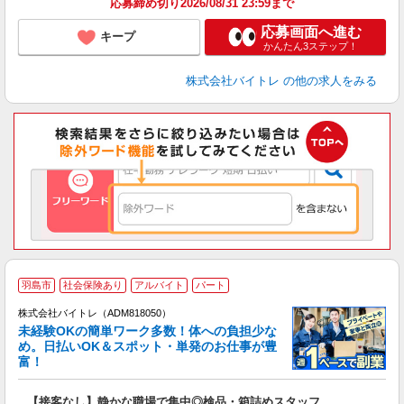
応募締め切り2026/08/31 23:59まで
応募画面へ進む
キープ
かんたん3ステップ！
株式会社バイトレ
の他の求人をみる
羽島市
社会保険あり
アルバイト
パート
株式会社バイトレ（ADM818050）
未経験OKの簡単ワーク多数！体への負担少な
め。日払いOK＆スポット・単発のお仕事が豊
富！
ス
ロ
【接客なし】静かな職場で集中◎検品・箱詰めスタッフ