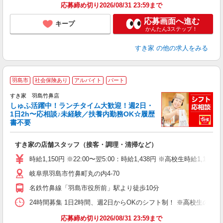
応募締め切り2026/08/31 23:59まで
応募画面へ進む
キープ
かんたん3ステップ！
すき家
の他の求人をみる
≪
羽島市
社会保険あり
アルバイト
パート
すき家 羽島竹鼻店
しゅふ活躍中！ランチタイム大歓迎！週2日・
安
1日2h〜応相談♪未経験／扶養内勤務OK☆履歴
書不要
の
すき家の店舗スタッフ（接客・調理・清掃など）
履
タ
時給1,150円 ※22:00〜翌5:00：時給1,438円 ※高校生時給1,100
（
岐阜県羽島市竹鼻町丸の内4-70
夜
事
名鉄竹鼻線「羽島市役所前」駅より徒歩10分
24時間募集 1日2時間、週2日からOKのシフト制！ ※高校生のシ
応募締め切り2026/08/31 23:59まで