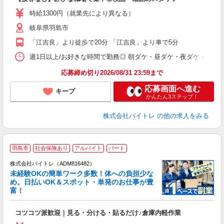
即
活
時給1300円（就業先により異なる）
（
岐阜県羽島市
短
K
「江吉良」より徒歩で20分 「江吉良」より車で5分
日
髪
週1日以上/お好きな時間で勤務◎ 朝ダケ・昼ダケ・夜ダケ・夜勤など、 ご自
応募締め切り2026/08/31 23:59まで
応募画面へ進む
キープ
かんたん3ステップ！
株式会社バイトレ
の他の求人をみる
羽島市
社会保険あり
アルバイト
パート
株式会社バイトレ（ADM816482）
未経験OKの簡単ワーク多数！体への負担少な
め。日払いOK＆スポット・単発のお仕事が豊
富！
ス
ロ
コツコツ派歓迎｜見る・分ける・貼るだけ♪倉庫内軽作業
即