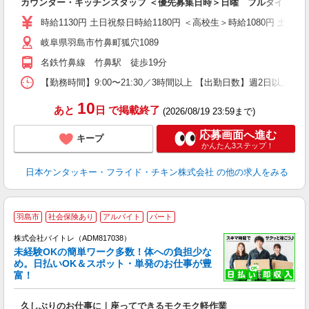
カウンター・キッチンスタッフ ＜優先募集日時＞日曜 フルタイム
未
ダ
時給1130円 土日祝祭日時給1180円 ＜高校生＞時給1080円 土日祝
昇
岐阜県羽島市竹鼻町狐穴1089
上
か
名鉄竹鼻線 竹鼻駅 徒歩19分
【勤務時間】9:00〜21:30／3時間以上 【出勤日数】週2日以
10
あと
日
で掲載終了
(2026/08/19 23:59まで)
応募画面へ進む
キープ
かんたん3ステップ！
日本ケンタッキー・フライド・チキン株式会社
の他の求人をみる
羽島市
社会保険あり
アルバイト
パート
株式会社バイトレ（ADM817038）
未経験OKの簡単ワーク多数！体への負担少な
め。日払いOK＆スポット・単発のお仕事が豊
富！
ス
ロ
久しぶりのお仕事に｜座ってできるモクモク軽作業