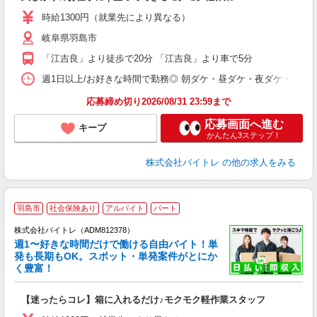
即
活
時給1300円（就業先により異なる）
（
岐阜県羽島市
短
K
「江吉良」より徒歩で20分 「江吉良」より車で5分
日
髪
週1日以上/お好きな時間で勤務◎ 朝ダケ・昼ダケ・夜ダケ・夜勤など、 ご自
応募締め切り2026/08/31 23:59まで
応募画面へ進む
キープ
かんたん3ステップ！
株式会社バイトレ
の他の求人をみる
羽島市
社会保険あり
アルバイト
パート
株式会社バイトレ（ADM812378）
週1〜好きな時間だけで働ける自由バイト！単
発も長期もOK。スポット・単発案件がとにか
も
く豊富！
気
【迷ったらコレ】箱に入れるだけ♪モクモク軽作業スタッフ
即
活