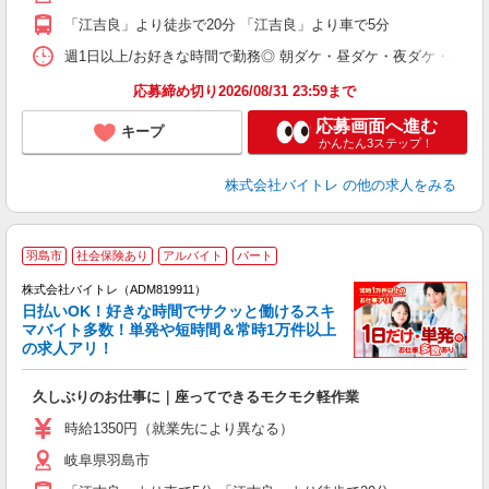
K
「江吉良」より徒歩で20分 「江吉良」より車で5分
日
髪
週1日以上/お好きな時間で勤務◎ 朝ダケ・昼ダケ・夜ダケ・夜勤など、 ご自
応募締め切り2026/08/31 23:59まで
応募画面へ進む
キープ
かんたん3ステップ！
株式会社バイトレ
の他の求人をみる
羽島市
社会保険あり
アルバイト
パート
株式会社バイトレ（ADM819911）
く
日払いOK！好きな時間でサクッと働けるスキ
マバイト多数！単発や短時間＆常時1万件以上
☆
の求人アリ！
験
久しぶりのお仕事に｜座ってできるモクモク軽作業
即
活
時給1350円（就業先により異なる）
（
岐阜県羽島市
短
K