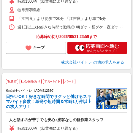
時給1300円（就業先により異なる）
（
岐阜県羽島市
短
K
「江吉良」より徒歩で20分 「江吉良」より車で5分
日
髪
週1日以上/お好きな時間で勤務◎ 朝ダケ・昼ダケ・夜ダケ・夜勤など、 ご自
応募締め切り2026/08/31 23:59まで
応募画面へ進む
キープ
かんたん3ステップ！
株式会社バイトレ
の他の求人をみる
羽島市
社会保険あり
アルバイト
パート
株式会社バイトレ（ADM812380）
く
日払いOK！好きな時間でサクッと働けるスキ
マバイト多数！単発や短時間＆常時1万件以上
☆
の求人アリ！
験
人と話すのが苦手でも安心♪接客なしの軽作業スタッフ
即
活
時給1300円（就業先により異なる）
（