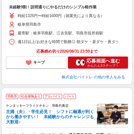
気
未経験9割！説明通りにやるだけのシンプル軽作業
即
活
時給1325円〜時給1600円（就業先により異なる）
（
岐阜県羽島市
短
K
最寄駅：岐阜羽島駅、江吉良駅、羽島市役所前駅
日
髪
週1日以上/お好きな時間で勤務◎ 朝ダケ・昼ダケ・夜ダケ・夜勤など、 ご自
応募締め切り2026/08/31 23:59まで
応募画面へ進む
キープ
かんたん3ステップ！
株式会社バイトレ
の他の求人をみる
羽島市
社会保険あり
アルバイト
パート
ケンタッキーフライドチキン 羽島竹鼻店
主婦（夫）・学生必見！ シフトに融通が利く
から働きやすい！ 未経験からのチャレンジも
大歓迎♪
見