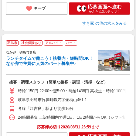
応募画面へ進む
キープ
かんたん3ステップ！
すき家
の他の求人をみる
羽島市
社会保険あり
アルバイト
パート
気
なか卯 羽島竹鼻店
ランチタイムで働こう！扶養内・短時間OK！
なか卯で主婦に人気のパート募集中♪
き
接客・調理スタッフ（簡単な接客・調理・清掃・など）
未
O
時給1150円 22:00〜翌5:00：時給1438円 高校生：時給1100円
イ
岐阜県羽島市竹鼻町狐穴字壷柄山461-1
補
各線「江吉良」駅より徒歩16分
24時間募集 上記時間内で週1日、1日2時間からOK（シフト制） 
応募締め切り2026/08/31 23:59まで