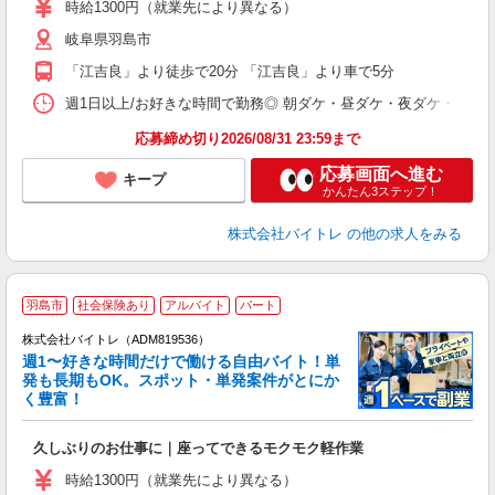
活
時給1300円（就業先により異なる）
（
岐阜県羽島市
短
K
「江吉良」より徒歩で20分 「江吉良」より車で5分
日
髪
週1日以上/お好きな時間で勤務◎ 朝ダケ・昼ダケ・夜ダケ・夜勤など、 ご自
応募締め切り2026/08/31 23:59まで
応募画面へ進む
キープ
かんたん3ステップ！
株式会社バイトレ
の他の求人をみる
羽島市
社会保険あり
アルバイト
パート
株式会社バイトレ（ADM819536）
週1〜好きな時間だけで働ける自由バイト！単
発も長期もOK。スポット・単発案件がとにか
も
く豊富！
気
久しぶりのお仕事に｜座ってできるモクモク軽作業
即
活
時給1300円（就業先により異なる）
（