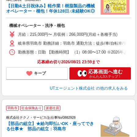
【日勤&土日祝休み】軽作業！樹脂製品の機械
オペレーター・梱包！年休128日♪未経験OK◎
る
機械オペレーター・洗浄・梱包
入
場
月給：215,000円〜 月収例：266,000円(月給＋各種手当)
タ
岐阜県羽島市 勤務詳細：羽島市 通勤方法：徒歩/車/自転車/電車/
休
場
勤務形態：日勤 【勤務時間】 （1）08:00〜17:00 ※2026年よ
通
り
応募締め切り2026/08/21 23:59まで
応募画面へ進む
キープ
かんたん3ステップ！
UTエージェント株式会社
の他の求人をみる
羽島市
社会保険あり
派遣社員
株式会社テクノ・サービス/お仕事No/0882928
備
【部品の組立】★給与即払いOK・座ってでき
る仕事★ 部品の組立：羽島市