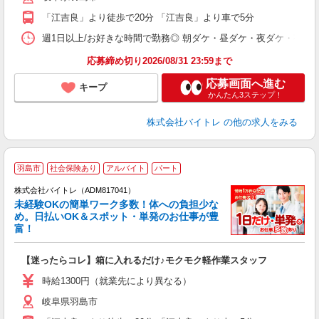
K
「江吉良」より徒歩で20分 「江吉良」より車で5分
日
髪
週1日以上/お好きな時間で勤務◎ 朝ダケ・昼ダケ・夜ダケ・夜勤など、 ご自
応募締め切り2026/08/31 23:59まで
応募画面へ進む
キープ
かんたん3ステップ！
株式会社バイトレ
の他の求人をみる
羽島市
社会保険あり
アルバイト
パート
株式会社バイトレ（ADM817041）
未経験OKの簡単ワーク多数！体への負担少な
め。日払いOK＆スポット・単発のお仕事が豊
富！
ス
ロ
【迷ったらコレ】箱に入れるだけ♪モクモク軽作業スタッフ
即
活
時給1300円（就業先により異なる）
（
岐阜県羽島市
短
K