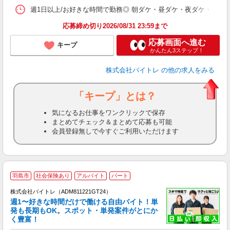
髪
週1日以上/お好きな時間で勤務◎ 朝ダケ・昼ダケ・夜ダケ・夜勤など、 ご自
応募締め切り2026/08/31 23:59まで
応募画面へ進む
キープ
かんたん3ステップ！
株式会社バイトレ
の他の求人をみる
「キープ」とは？
気になるお仕事をワンクリックで保存
まとめてチェック＆まとめて応募も可能
会員登録無しで今すぐご利用いただけます
羽島市
社会保険あり
アルバイト
パート
株式会社バイトレ（ADM811221GT24）
週1〜好きな時間だけで働ける自由バイト！単
発も長期もOK。スポット・単発案件がとにか
も
く豊富！