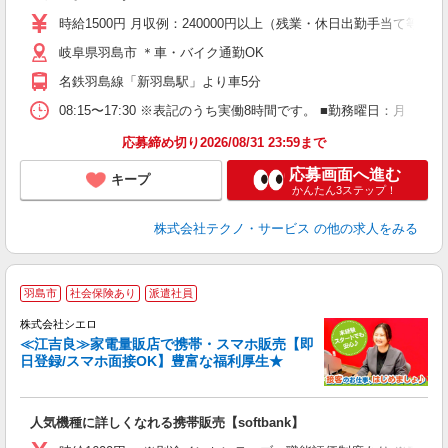
高
時給1500円 月収例：240000円以上（残業・休日出勤手当て等が
岐阜県羽島市 ＊車・バイク通勤OK
名鉄羽島線「新羽島駅」より車5分
08:15〜17:30 ※表記のうち実働8時間です。 ■勤務曜日：月
応募締め切り2026/08/31 23:59まで
応募画面へ進む
キープ
かんたん3ステップ！
株式会社テクノ・サービス
の他の求人をみる
★
羽島市
社会保険あり
派遣社員
♪
株式会社シエロ
≪江吉良≫家電量販店で携帯・スマホ販売【即
日登録/スマホ面接OK】豊富な福利厚生★
い
即
人気機種に詳しくなれる携帯販売【softbank】
躍
ー