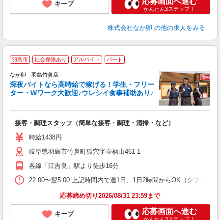
応募画面へ進む
キープ
かんたん3ステップ！
株式会社なか卯
の他の求人をみる
羽島市
社会保険あり
アルバイト
パート
ん
なか卯 羽島竹鼻店
深夜バイトなら高時給で稼げる！学生・フリー
ター・Wワーク大歓迎♪ウレシイ食事補助あり♪
助
と
接客・調理スタッフ（簡単な接客・調理・清掃・など）
未
日
時給1438円
K
岐阜県羽島市竹鼻町狐穴字壷柄山461-1
い
各線「江吉良」駅より徒歩16分
22:00〜翌5:00 上記時間内で週1日、1日2時間からOK（シフト
応募締め切り2026/08/31 23:59まで
応募画面へ進む
キープ
かんたん3ステップ！