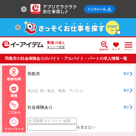
東海
の求人
▼エリア変更
羽島市の社会保険ありのバイト・アルバイト・パートの求人情報一覧
羽島市
選択
勤務地/駅
未設定
例）食品、事務、アパレル
選択
職種
社会保険あり
選択
こだわり
を含まない
フリーワード