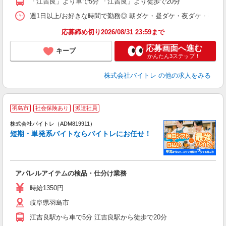
「江吉良」より車で5分 「江吉良」より徒歩で20分
日
髪
週1日以上/お好きな時間で勤務◎ 朝ダケ・昼ダケ・夜ダケ・夜勤など、 ご自
応募締め切り2026/08/31 23:59まで
応募画面へ進む
キープ
かんたん3ステップ！
株式会社バイトレ
の他の求人をみる
羽島市
社会保険あり
派遣社員
ィ
株式会社バイトレ（ADM819911）
短期・単発系バイトならバイトレにお任せ！
い
アパレルアイテムの検品・仕分け業務
即
活
時給1350円
（
岐阜県羽島市
煙
週
江吉良駅から車で5分 江吉良駅から徒歩で20分