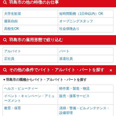
その他軽作業・製造・物流
1,300円
羽島市の他の特徴のお仕事
配送・配達ドライバー
1,280円
製造・組立・加工
1,267円
大学生歓迎
短時間勤務（1日4h以内）OK
羽島市の他の職種の平均時給を見る
服装自由
オープニングスタッフ
高校生OK
社会保険あり
羽島市の雇用形態で絞り込む
アルバイト
パート
正社員
派遣社員
その他の条件でバイト・アルバイト・パートを探す
羽島市の職種からバイト・アルバイト・パートを探す
ヘルス・ビューティー
軽作業・製造・物流
イベント・キャンペーン・アミュ
販売・接客サービス
ーズメント
教育・保育
清掃・警備・ビルメンテナンス・
設備管理