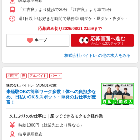
岐阜県羽島市
短
K
「江吉良」より徒歩で20分 「江吉良」より車で5分
日
髪
週1日以上/お好きな時間で勤務◎ 朝ダケ・昼ダケ・夜ダケ・夜勤など、 ご自
応募締め切り2026/08/31 23:59まで
応募画面へ進む
キープ
かんたん3ステップ！
株式会社バイトレ
の他の求人をみる
羽島市
夜
アルバイト
パート
株式会社バイトレ（ADM817038）
未経験OKの簡単ワーク多数！体への負担少な
め。日払いOK＆スポット・単発のお仕事が豊
富！
ス
ロ
久しぶりのお仕事に｜座ってできるモクモク軽作業
即
活
時給1300円（就業先により異なる）
（
岐阜県羽島市
短