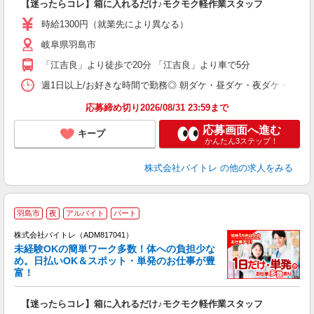
【迷ったらコレ】箱に入れるだけ♪モクモク軽作業スタッフ
即
活
時給1300円（就業先により異なる）
（
岐阜県羽島市
短
K
「江吉良」より徒歩で20分 「江吉良」より車で5分
日
髪
週1日以上/お好きな時間で勤務◎ 朝ダケ・昼ダケ・夜ダケ・夜勤など、 ご自
応募締め切り2026/08/31 23:59まで
応募画面へ進む
キープ
かんたん3ステップ！
株式会社バイトレ
の他の求人をみる
羽島市
夜
アルバイト
パート
株式会社バイトレ（ADM817041）
未経験OKの簡単ワーク多数！体への負担少な
め。日払いOK＆スポット・単発のお仕事が豊
富！
ス
ロ
【迷ったらコレ】箱に入れるだけ♪モクモク軽作業スタッフ
即