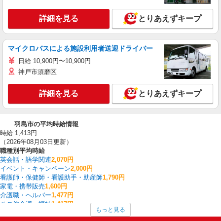
詳細を見る
とりあえずキープ
マイクロバスによる施設利用者送迎ドライバー
日給 10,900円〜10,900円
神戸市須磨区
詳細を見る
とりあえずキープ
羽島市の平均時給情報
時給 1,413円
（2026年08月03日更新）
職種別平均時給
英会話・語学関連
2,070円
イベント・キャンペーン
2,000円
看護師・保健師・看護助手・助産師
1,790円
家電・携帯販売
1,600円
介護職・ヘルパー
1,477円
その他介護・福祉
1,417円
もっと見る
保育士・保育補助
1,413円