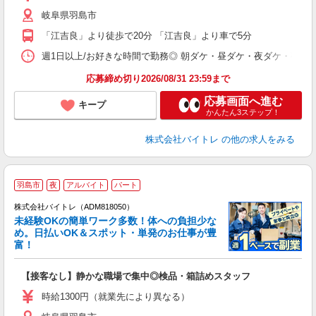
（
岐阜県羽島市
短
K
「江吉良」より徒歩で20分 「江吉良」より車で5分
日
髪
週1日以上/お好きな時間で勤務◎ 朝ダケ・昼ダケ・夜ダケ・夜勤など、 ご自
応募締め切り2026/08/31 23:59まで
応募画面へ進む
キープ
かんたん3ステップ！
株式会社バイトレ
の他の求人をみる
羽島市
夜
アルバイト
パート
株式会社バイトレ（ADM818050）
未経験OKの簡単ワーク多数！体への負担少な
め。日払いOK＆スポット・単発のお仕事が豊
富！
ス
ロ
【接客なし】静かな職場で集中◎検品・箱詰めスタッフ
即
活
時給1300円（就業先により異なる）
（