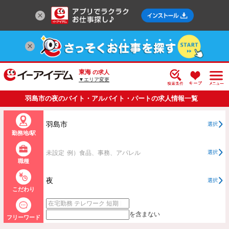
東海
の求人
▼エリア変更
羽島市の夜のバイト・アルバイト・パートの求人情報一覧
羽島市
選択
勤務地/駅
未設定
例）食品、事務、アパレル
選択
職種
夜
選択
こだわり
を含まない
フリーワード