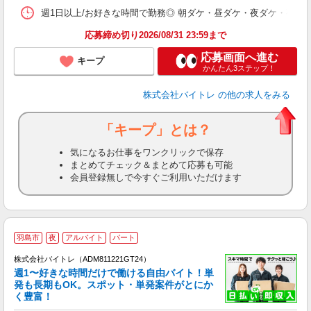
髪
週1日以上/お好きな時間で勤務◎ 朝ダケ・昼ダケ・夜ダケ・夜勤など、 ご自
応募締め切り2026/08/31 23:59まで
応募画面へ進む
キープ
かんたん3ステップ！
株式会社バイトレ
の他の求人をみる
「キープ」とは？
気になるお仕事をワンクリックで保存
まとめてチェック＆まとめて応募も可能
会員登録無しで今すぐご利用いただけます
羽島市
夜
アルバイト
パート
株式会社バイトレ（ADM811221GT24）
週1〜好きな時間だけで働ける自由バイト！単
発も長期もOK。スポット・単発案件がとにか
も
く豊富！