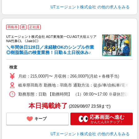
UTエージェント株式会社
の他の求人をみる
羽島市
夜
正社員
UTエージェント株式会社 AGT東海第一CU AGT大垣エリア
NA竹鼻CL 《Jaie1C》
＼年間休日128日／未経験OKのシンプル作業
◎樹脂製品の検査業務！日勤＆土日祝休み♪
る
検査
入
場
月給：215,000円〜 月収例：266,000円(月給＋各種手当)
タ
岐阜県羽島市 勤務地：羽島市 通勤方法：徒歩/車/自転車/電車/バ
休
場
勤務形態：日勤 【勤務時間】 （1）08:00〜17:00 ※昼休憩
通
り
本日掲載終了
(2026/08/07 23:59まで)
応募画面へ進む
キープ
かんたん3ステップ！
UTエージェント株式会社
の他の求人をみる