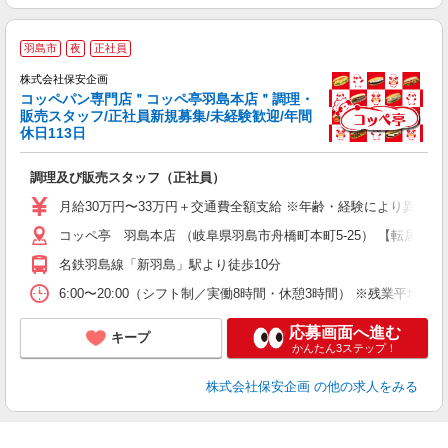
羽島市
夜
正社員
株式会社保安企画
コッペパン専門店＂コッペ亭羽島本店＂調理・
販売スタッフ/正社員新規募集/未経験歓迎/年間
休日113日
緒
入
調理及び販売スタッフ（正社員）
方
月給30万円〜33万円＋交通費全額支給 ※年齢・経験により異な
コッペ亭 羽島本店 （岐阜県羽島市舟橋町本町5-25） 【転居を
名鉄羽島線「新羽島」駅より徒歩10分
6:00〜20:00（シフト制／実働8時間・休憩3時間） ※残業平均月2
応募画面へ進む
キープ
かんたん3ステップ！
株式会社保安企画
の他の求人をみる