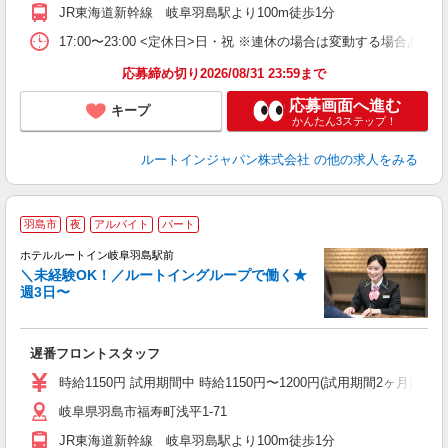
JR東海道新幹線 岐阜羽島駅より100m徒歩1分
17:00〜23:00 <定休日>日・祝 ※連休の場合は変動する場合あり
応募締め切り2026/08/31 23:59まで
応募画面へ進む
キープ
かんたん3ステップ！
ルートインジャパン株式会社
の他の求人をみる
羽島市
夜
アルバイト
パート
ホテルルートイン岐阜羽島駅前
＼未経験OK！／ルートイングループで働く★
週3日〜
履
迎
躍
遅番フロントスタッフ
昼
O
時給1150円 試用期間中 時給1150円〜1200円(試用期間2ヶ月) ◇17
格
岐阜県羽島市福寿町浅平1-71
JR東海道新幹線 岐阜羽島駅より100m徒歩1分