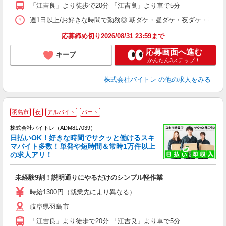
K
「江吉良」より徒歩で20分 「江吉良」より車で5分
日
髪
週1日以上/お好きな時間で勤務◎ 朝ダケ・昼ダケ・夜ダケ・夜勤など、 ご自
応募締め切り2026/08/31 23:59まで
応募画面へ進む
キープ
かんたん3ステップ！
株式会社バイトレ
の他の求人をみる
羽島市
夜
アルバイト
パート
株式会社バイトレ（ADM817039）
く
日払いOK！好きな時間でサクッと働けるスキ
マバイト多数！単発や短時間＆常時1万件以上
☆
の求人アリ！
験
未経験9割！説明通りにやるだけのシンプル軽作業
即
活
時給1300円（就業先により異なる）
（
岐阜県羽島市
短
K
「江吉良」より徒歩で20分 「江吉良」より車で5分
日