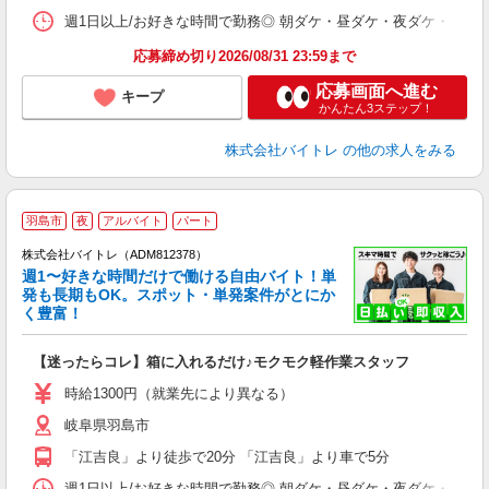
髪
週1日以上/お好きな時間で勤務◎ 朝ダケ・昼ダケ・夜ダケ・夜勤など、 ご自
応募締め切り2026/08/31 23:59まで
応募画面へ進む
キープ
かんたん3ステップ！
株式会社バイトレ
の他の求人をみる
羽島市
夜
アルバイト
パート
株式会社バイトレ（ADM812378）
週1〜好きな時間だけで働ける自由バイト！単
発も長期もOK。スポット・単発案件がとにか
も
く豊富！
気
【迷ったらコレ】箱に入れるだけ♪モクモク軽作業スタッフ
即
活
時給1300円（就業先により異なる）
（
岐阜県羽島市
短
K
「江吉良」より徒歩で20分 「江吉良」より車で5分
日
髪
週1日以上/お好きな時間で勤務◎ 朝ダケ・昼ダケ・夜ダケ・夜勤など、 ご自