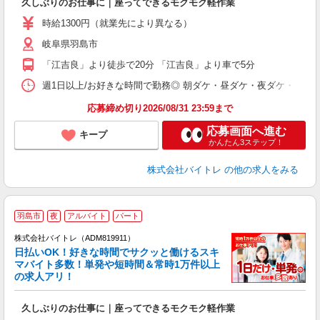
久しぶりのお仕事に｜座ってできるモクモク軽作業
即
活
時給1300円（就業先により異なる）
（
岐阜県羽島市
短
K
「江吉良」より徒歩で20分 「江吉良」より車で5分
日
髪
週1日以上/お好きな時間で勤務◎ 朝ダケ・昼ダケ・夜ダケ・夜勤など、 ご自
応募締め切り2026/08/31 23:59まで
応募画面へ進む
キープ
かんたん3ステップ！
株式会社バイトレ
の他の求人をみる
羽島市
夜
アルバイト
パート
株式会社バイトレ（ADM819911）
く
日払いOK！好きな時間でサクッと働けるスキ
マバイト多数！単発や短時間＆常時1万件以上
☆
の求人アリ！
験
久しぶりのお仕事に｜座ってできるモクモク軽作業
即