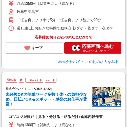
活
時給1350円（就業先により異なる）
（
岐阜県羽島市
短
K
「江吉良」より車で5分 「江吉良」より徒歩で20分
日
髪
週1日以上/お好きな時間で勤務◎ 朝ダケ・昼ダケ・夜ダケ・夜勤など、 ご自
応募締め切り2026/08/31 23:59まで
応募画面へ進む
キープ
かんたん3ステップ！
株式会社バイトレ
の他の求人をみる
羽島市
夜
アルバイト
パート
株式会社バイトレ（ADM816482）
未経験OKの簡単ワーク多数！体への負担少な
め。日払いOK＆スポット・単発のお仕事が豊
富！
ス
ロ
コツコツ派歓迎｜見る・分ける・貼るだけ♪倉庫内軽作業
即
活
時給1300円（就業先により異なる）