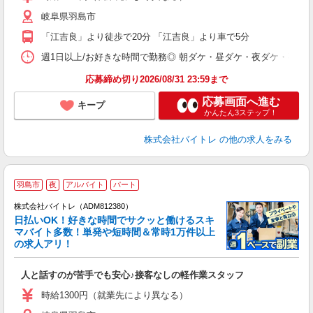
（
岐阜県羽島市
短
K
「江吉良」より徒歩で20分 「江吉良」より車で5分
日
髪
週1日以上/お好きな時間で勤務◎ 朝ダケ・昼ダケ・夜ダケ・夜勤など、 ご自
応募締め切り2026/08/31 23:59まで
応募画面へ進む
キープ
かんたん3ステップ！
株式会社バイトレ
の他の求人をみる
羽島市
夜
アルバイト
パート
株式会社バイトレ（ADM812380）
く
日払いOK！好きな時間でサクッと働けるスキ
マバイト多数！単発や短時間＆常時1万件以上
☆
の求人アリ！
験
人と話すのが苦手でも安心♪接客なしの軽作業スタッフ
即
活
時給1300円（就業先により異なる）
（