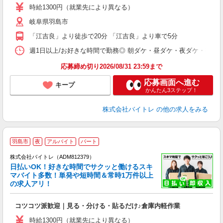
活
時給1300円（就業先により異なる）
（
岐阜県羽島市
短
K
「江吉良」より徒歩で20分 「江吉良」より車で5分
日
髪
週1日以上/お好きな時間で勤務◎ 朝ダケ・昼ダケ・夜ダケ・夜勤など、 ご自
応募締め切り2026/08/31 23:59まで
応募画面へ進む
キープ
かんたん3ステップ！
株式会社バイトレ
の他の求人をみる
羽島市
夜
アルバイト
パート
株式会社バイトレ（ADM812379）
く
日払いOK！好きな時間でサクッと働けるスキ
マバイト多数！単発や短時間＆常時1万件以上
☆
の求人アリ！
験
コツコツ派歓迎｜見る・分ける・貼るだけ♪倉庫内軽作業
即
活
時給1300円（就業先により異なる）