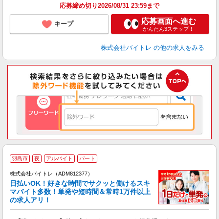
応募締め切り2026/08/31 23:59まで
応募画面へ進む
キープ
かんたん3ステップ！
株式会社バイトレ
の他の求人をみる
羽島市
夜
アルバイト
パート
株式会社バイトレ（ADM812377）
く
日払いOK！好きな時間でサクッと働けるスキ
マバイト多数！単発や短時間＆常時1万件以上
☆
の求人アリ！
験