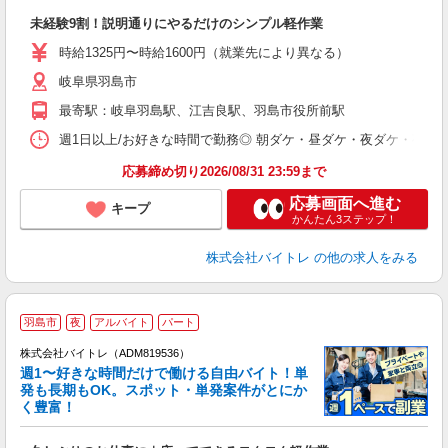
気
未経験9割！説明通りにやるだけのシンプル軽作業
即
活
時給1325円〜時給1600円（就業先により異なる）
（
岐阜県羽島市
短
K
最寄駅：岐阜羽島駅、江吉良駅、羽島市役所前駅
日
髪
週1日以上/お好きな時間で勤務◎ 朝ダケ・昼ダケ・夜ダケ・夜勤など、 ご自
応募締め切り2026/08/31 23:59まで
応募画面へ進む
キープ
かんたん3ステップ！
株式会社バイトレ
の他の求人をみる
羽島市
夜
アルバイト
パート
株式会社バイトレ（ADM819536）
週1〜好きな時間だけで働ける自由バイト！単
発も長期もOK。スポット・単発案件がとにか
も
く豊富！
気