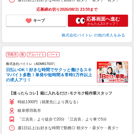
応募締め切り2026/08/31 23:59まで
応募画面へ進む
キープ
かんたん3ステップ！
株式会社バイトレ
の他の求人をみる
羽島市
夜
アルバイト
パート
株式会社バイトレ（ADM817037）
く
日払いOK！好きな時間でサクッと働けるスキ
マバイト多数！単発や短時間＆常時1万件以上
☆
の求人アリ！
験
【迷ったらコレ】箱に入れるだけ♪モクモク軽作業スタッフ
即
活
時給1300円（就業先により異なる）
（
岐阜県羽島市
短
K
「江吉良」より徒歩で20分 「江吉良」より車で5分
日
髪
週1日以上/お好きな時間で勤務◎ 朝ダケ・昼ダケ・夜ダケ・夜勤など、 ご自