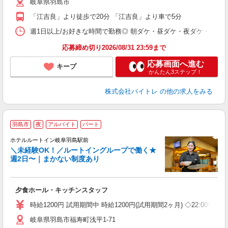
岐阜県羽島市
短
K
「江吉良」より徒歩で20分 「江吉良」より車で5分
日
髪
週1日以上/お好きな時間で勤務◎ 朝ダケ・昼ダケ・夜ダケ・夜勤など、 ご自
応募締め切り2026/08/31 23:59まで
応募画面へ進む
キープ
かんたん3ステップ！
株式会社バイトレ
の他の求人をみる
羽島市
夜
アルバイト
パート
ホテルルートイン岐阜羽島駅前
＼未経験OK！／ルートイングループで働く★
週2日〜｜まかない制度あり
履
迎
躍
夕食ホール・キッチンスタッフ
チ
険
時給1200円 試用期間中 時給1200円(試用期間2ヶ月) ◇22:00〜2
格
岐阜県羽島市福寿町浅平1-71