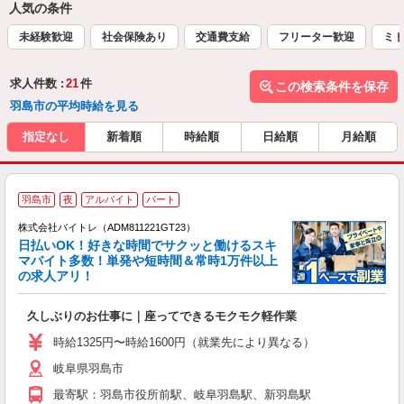
人気の条件
未経験歓迎
社会保険あり
交通費支給
フリーター歓迎
ミド
求人件数 :
21
件
この検索条件を保存
羽島市の平均時給を見る
指定なし
新着順
時給順
日給順
月給順
羽島市
夜
アルバイト
パート
株式会社バイトレ（ADM811221GT23）
く
日払いOK！好きな時間でサクッと働けるスキ
マバイト多数！単発や短時間＆常時1万件以上
☆
の求人アリ！
験
久しぶりのお仕事に｜座ってできるモクモク軽作業
即
活
時給1325円〜時給1600円（就業先により異なる）
（
岐阜県羽島市
短
K
最寄駅：羽島市役所前駅、岐阜羽島駅、新羽島駅
日