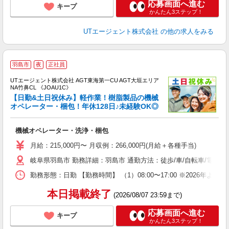
応募画面へ進む
キープ
かんたん3ステップ！
UTエージェント株式会社
の他の求人をみる
羽島市
夜
正社員
UTエージェント株式会社 AGT東海第一CU AGT大垣エリア
NA竹鼻CL 《JOAU1C》
【日勤&土日祝休み】軽作業！樹脂製品の機械
オペレーター・梱包！年休128日♪未経験OK◎
る
機械オペレーター・洗浄・梱包
入
場
月給：215,000円〜 月収例：266,000円(月給＋各種手当)
タ
岐阜県羽島市 勤務詳細：羽島市 通勤方法：徒歩/車/自転車/電車/
休
場
勤務形態：日勤 【勤務時間】 （1）08:00〜17:00 ※2026年よ
通
り
本日掲載終了
(2026/08/07 23:59まで)
応募画面へ進む
キープ
かんたん3ステップ！