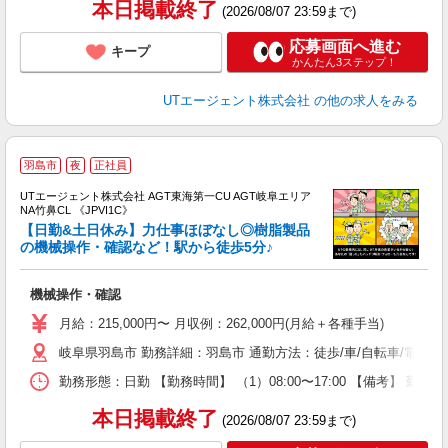
本日掲載終了
(2026/08/07 23:59まで)
応募画面へ進む
キープ
かんたん3ステップ！
UTエージェント株式会社
の他の求人をみる
羽島市
夜
正社員
UTエージェント株式会社 AGT東海第一CU AGT岐阜エリア
NA竹鼻CL 《JPVI1C》
【日勤&土日休み】力仕事ほぼなし◎樹脂製品
の機械操作・確認など！駅から徒歩5分♪
る
機械操作・確認
入
場
月給：215,000円〜 月収例：262,000円(月給＋各種手当)
タ
岐阜県羽島市 勤務詳細：羽島市 通勤方法：徒歩/車/自転車/電車/
休
場
勤務形態：日勤 【勤務時間】 （1）08:00〜17:00 【備考】 
通
り
本日掲載終了
(2026/08/07 23:59まで)