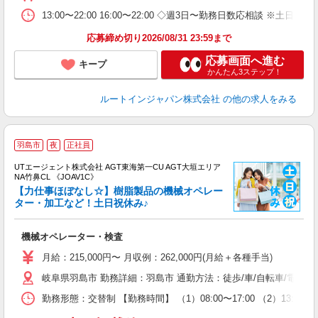
13:00〜22:00 16:00〜22:00 ◇週3日〜勤務日数応相談 ※土
応募締め切り2026/08/31 23:59まで
応募画面へ進む
キープ
かんたん3ステップ！
ルートインジャパン株式会社
の他の求人をみる
羽島市
夜
正社員
UTエージェント株式会社 AGT東海第一CU AGT大垣エリア
NA竹鼻CL 《JOAV1C》
【力仕事ほぼなし☆】樹脂製品の機械オペレー
ター・加工など！土日祝休み♪
る
機械オペレーター・検査
入
場
月給：215,000円〜 月収例：262,000円(月給＋各種手当)
タ
岐阜県羽島市 勤務詳細：羽島市 通勤方法：徒歩/車/自転車/電車/
休
場
勤務形態：交替制 【勤務時間】 （1）08:00〜17:00 （2）13:
通
り