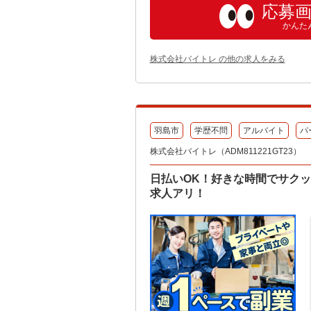
応募
かんた
株式会社バイトレ の他の求人をみる
羽島市
学歴不問
アルバイト
パ
株式会社バイトレ（ADM811221GT23）
日払いOK！好きな時間でサク
求人アリ！