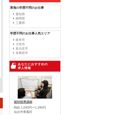
東海の学歴不問のお仕事
愛知県
静岡県
三重県
学歴不問のお仕事人気エリア
岐阜市
大垣市
多治見市
各務原市
あなたにおすすめの
求人情報
個別指導講師
時給 1,040円〜1,390円
仙台市青葉区