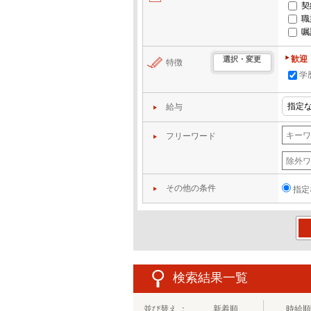
契
職
嘱
歓迎
選択・変更
特徴
学
給与
フリーワード
その他の条件
指定
この
検索結果一覧
並び替え ：
新着順
時給順