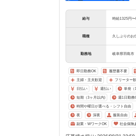
給与
時給1325円
職種
久しぶりのお
勤務地
岐阜県羽島市
即日勤務OK
履歴書不要
主婦・主夫歓迎
フリーター
日払い
週払い
単発（
短期（3ヶ月以内)
週1日勤務
時間や曜日が選べる・シフト自由
夜
深夜
服装自由
副業・WワークOK
社会保険