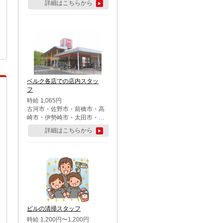
詳細はこちらから
ベルク各店での店内スタッ
フ
時給 1,065円
古河市・佐野市・前橋市・高
崎市・伊勢崎市・太田市・館
林市・藤岡市・大泉町・さい
詳細はこちらから
たま市北区・川越市・熊谷
市・行田市・秩父市・所沢
市・飯能市・東松山市・坂戸
市・鶴ケ島市・千葉市中央
区・市川市・松戸市・習志野
市・柏市・流山市・八千代
市・足立区・江戸川区・八王
子市・町田市
ビルの清掃スタッフ
時給 1,200円〜1,200円