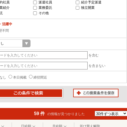
約社員
派遣社員
紹介予定派遣
業紹介
業務委託
独立開業
託
その他
・活躍中
歴不問
を含む
を含まない
なし
本日掲載
締切間近
この検索条件を保存
条件で検索
59 件
の情報が見つかりました
日給順
月給順
並び替え解除