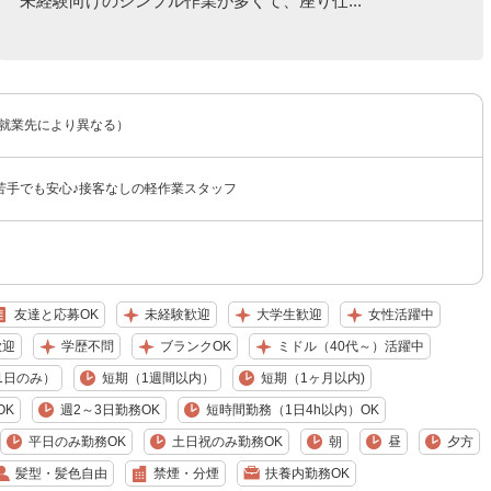
未経験向けのシンプル作業が多くて、座り仕...
（就業先により異なる）
苦手でも安心♪接客なしの軽作業スタッフ
友達と応募OK
未経験歓迎
大学生歓迎
女性活躍中
歓迎
学歴不問
ブランクOK
ミドル（40代～）活躍中
1日のみ）
短期（1週間以内）
短期（1ヶ月以内)
OK
週2～3日勤務OK
短時間勤務（1日4h以内）OK
平日のみ勤務OK
土日祝のみ勤務OK
朝
昼
夕方
髪型・髪色自由
禁煙・分煙
扶養内勤務OK