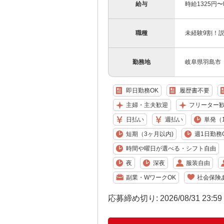
給与
時給1325円
職種
未経験9割！
勤務地
岐阜県羽島市
即日勤務OK
履歴書不要
主婦・主夫歓迎
フリーター
日払い
週払い
単発（
短期（3ヶ月以内)
週1日勤務
時間や曜日が選べる・シフト自由
夜
深夜
服装自由
副業・WワークOK
社会保険
応募締め切り: 2026/08/31 23:5