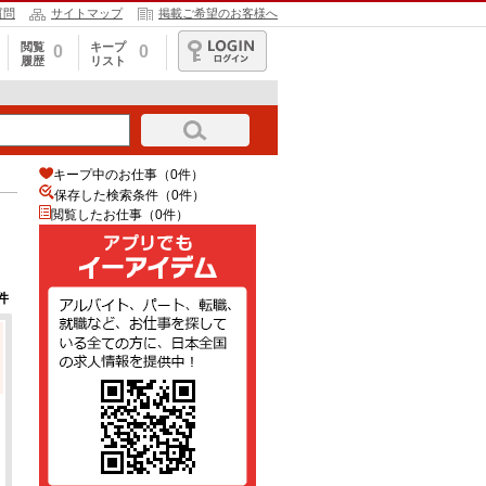
質問
サイトマップ
掲載ご希望のお客様へ
閲覧
キープ
0
0
履歴
リスト
ログイン
キープ中のお仕事（0件）
保存した検索条件（
0
件）
閲覧したお仕事（0件）
件