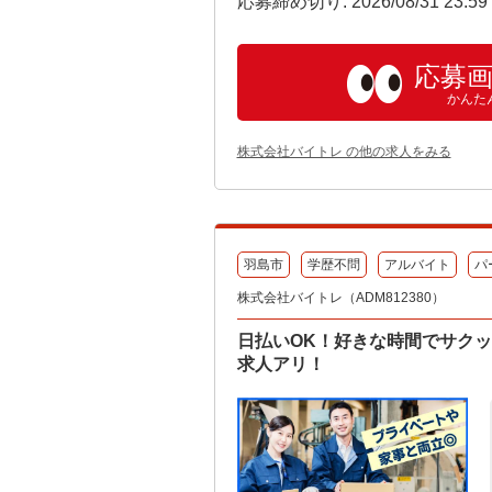
応募締め切り: 2026/08/31 23:5
応募
かんた
株式会社バイトレ の他の求人をみる
羽島市
学歴不問
アルバイト
パ
株式会社バイトレ（ADM812380）
日払いOK！好きな時間でサク
求人アリ！