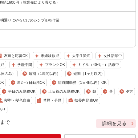
〜時給1600円（就業先により異なる）
説明通りにやるだけのシンプル軽作業
友達と応募OK
未経験歓迎
大学生歓迎
女性活躍中
歓迎
学歴不問
ブランクOK
ミドル（40代～）活躍中
1日のみ）
短期（1週間以内）
短期（1ヶ月以内)
OK
週2～3日勤務OK
短時間勤務（1日4h以内）OK
平日のみ勤務OK
土日祝のみ勤務OK
朝
昼
夕方
髪型・髪色自由
禁煙・分煙
扶養内勤務OK
あり
9 まで
詳細を見る