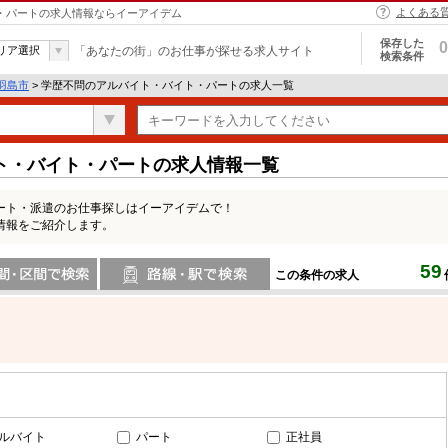
よくある
ト・パートの求人情報ならイーアイデム
保存した
0
リア選択
「あなたの街」のお仕事が探せる求人サイト
検索条件
羽島市
> 学歴不問のアルバイト・バイト・パートの求人一覧
ト・バイト・パートの求人情報一覧
ート・派遣のお仕事探しはイーアイデムで！
情報をご紹介します。
59
この条件の求人
間で検索
路線・駅・駅で検索
ルバイト
パート
正社員