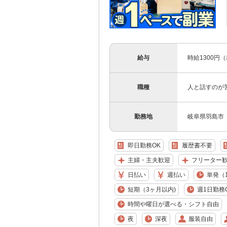
給与
時給1300円
職種
人と話すのが
勤務地
岐阜県羽島市
即日勤務OK
履歴書不要
主婦・主夫歓迎
フリーター
日払い
週払い
単発（
短期（3ヶ月以内)
週1日勤務
時間や曜日が選べる・シフト自由
夜
深夜
服装自由