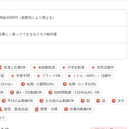
〜時給1600円（就業先により異なる）
仕事に｜座ってできるモクモク軽作業
友達と応募OK
未経験歓迎
大学生歓迎
女性活躍中
歓迎
学歴不問
ブランクOK
ミドル（40代～）活躍中
1日のみ）
短期（1週間以内）
短期（1ヶ月以内)
OK
週2～3日勤務OK
短時間勤務（1日4h以内）OK
平日のみ勤務OK
土日祝のみ勤務OK
朝
昼
夕方
髪型・髪色自由
禁煙・分煙
扶養内勤務OK
あり