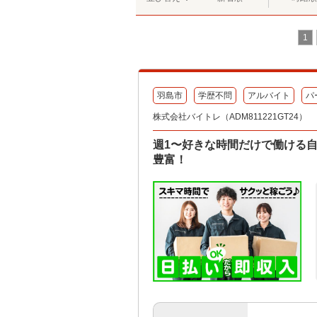
1
羽島市
学歴不問
アルバイト
パ
株式会社バイトレ（ADM811221GT24）
週1〜好きな時間だけで働ける
豊富！