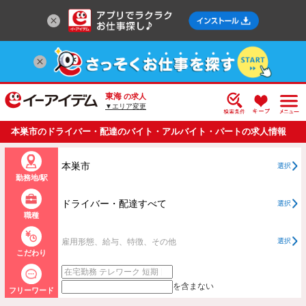
東海
の求人
▼エリア変更
本巣市のドライバー・配達のバイト・アルバイト・パートの求人情報
一覧
本巣市
選択
勤務地/駅
ドライバー・配達すべて
選択
職種
雇用形態、給与、特徴、その他
選択
こだわり
を含まない
フリーワード