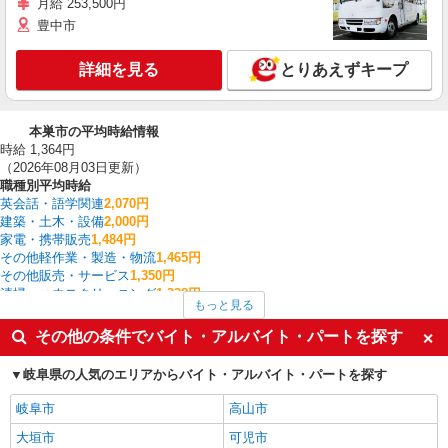
月給 253,500円
豊中市
詳細を見る
とりあえずキープ
本巣市の平均時給情報
時給 1,364円
（2026年08月03日更新）
職種別平均時給
英会話・語学関連
2,070円
建築・土木・設備
2,000円
家電・携帯販売
1,484円
その他軽作業・製造・物流
1,465円
その他販売・サービス
1,350円
清掃・ハウスクリーニング
1,338円
もっと見る
雑貨・コスメ販売
1,310円
入出庫・商品管理・検品・検査
1,301円
その他の条件でバイト・アルバイト・パートを探す
食品製造・加工
1,300円
保育スタッフ・ベビーシッター・学童保育
1,300円
岐阜県の人気のエリアからバイト・アルバイト・パートを探す
本巣市の他の職種の平均時給を見る
岐阜市
高山市
大垣市
可児市