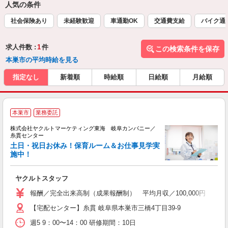
人気の条件
社会保険あり
未経験歓迎
車通勤OK
交通費支給
バイク通
求人件数 :
1
件
この検索条件を保存
本巣市の平均時給を見る
指定なし
新着順
時給順
日給順
月給順
本巣市
業務委託
株式会社ヤクルトマーケティング東海 岐阜カンパニー／
糸貫センター
土日・祝日お休み！保育ルーム＆お仕事見学実
施中！
し
未
ヤクルトスタッフ
車
報酬／完全出来高制（成果報酬制） 平均月収／100,000円 ◎
【宅配センター】糸貫 岐阜県本巣市三橋4丁目39-9
週5 9：00〜14：00 研修期間：10日