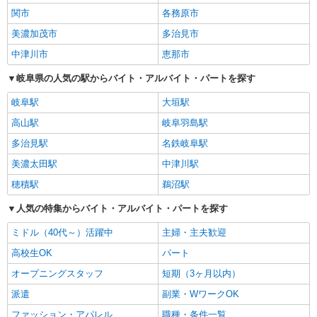
関市
各務原市
美濃加茂市
多治見市
中津川市
恵那市
岐阜県の人気の駅からバイト・アルバイト・パートを探す
岐阜駅
大垣駅
高山駅
岐阜羽島駅
多治見駅
名鉄岐阜駅
美濃太田駅
中津川駅
穂積駅
鵜沼駅
人気の特集からバイト・アルバイト・パートを探す
ミドル（40代～）活躍中
主婦・主夫歓迎
高校生OK
パート
オープニングスタッフ
短期（3ヶ月以内）
派遣
副業・WワークOK
ファッション・アパレル
職種・条件一覧