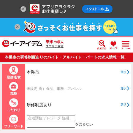
東海
の求人
▼エリア変更
本巣市の研修制度ありのバイト・アルバイト・パートの求人情報一覧
本巣市
選択
勤務地/駅
未設定
例）食品、事務、アパレル
選択
職種
研修制度あり
選択
こだわり
を含まない
フリーワード