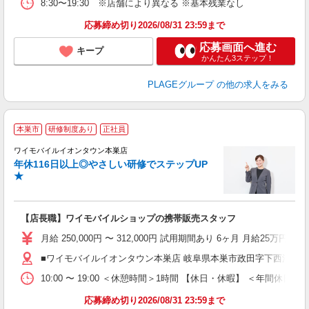
8:30〜19:30 ※店舗により異なる ※基本残業なし
あ
応募締め切り2026/08/31 23:59まで
支
応募画面へ進む
キープ
かんたん3ステップ！
PLAGEグループ
の他の求人をみる
本巣市
研修制度あり
正社員
ば
ワイモバイルイオンタウン本巣店
年休116日以上◎やさしい研修でステップUP
★
【店長職】ワイモバイルショップの携帯販売スタッフ
月給 250,000円 〜 312,000円 試用期間あり 6ヶ月 月給25万円以
■ワイモバイルイオンタウン本巣店 岐阜県本巣市政田字下西浦1986
10:00 〜 19:00 ＜休憩時間＞1時間 【休日・休暇】 ＜
応募締め切り2026/08/31 23:59まで