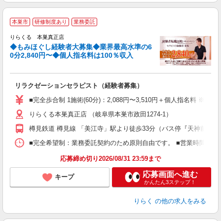
◆
本巣市
研修制度あり
業務委託
円
りらくる 本巣真正店
◆もみほぐし経験者大募集◆業界最高水準の6
0分2,840円〜◆個人指名料は100％収入
に
間
リラクゼーションセラピスト（経験者募集）
入
た
■完全歩合制 1施術(60分)：2,088円〜3,510円＋個人指名料 
主
りらくる本巣真正店 （岐阜県本巣市政田1274-1）
躍
額
樽見鉄道 樽見線 「美江寺」駅より徒歩33分（バス停『天神前住宅
間
ス
■完全希望制：業務委託契約のため原則自由です。 ■営業時間帯（9
K.
応募締め切り2026/08/31 23:59まで
応募画面へ進む
キープ
かんたん3ステップ！
りらく
の他の求人をみる