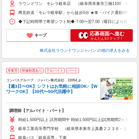
ラウンドワン モレラ岐阜店 （岐阜県本巣市三橋1100 モレラ
樽見鉄道「モレラ岐阜駅」から徒歩5分 ★車・バイク通勤OK
◆下記時間帯で希望シフト制◆ 7:00〜翌7:00（曜日により異なる） 
応募画面へ進む
キープ
かんたん3ステップ！
株式会社ラウンドワンジャパン
の他の求人をみる
本巣市
研修制度あり
アルバイト
パート
コンパスグループ・ジャパン株式会社 22054_p
く
【週3日〜OK】シフトはお気軽に相談OK♪【W
ワークOK】【30代〜50代活躍中】
大
調理師【アルバイト・パート】
入
歓
時給1,500円以上 試用期間中 時給1,500円以上(試用期間2ヶ月
～
岐阜工業高等専門学校 （岐阜県本巣市上真桑２２３６－２）
用
O
岐阜バス「岐阜高専」下車