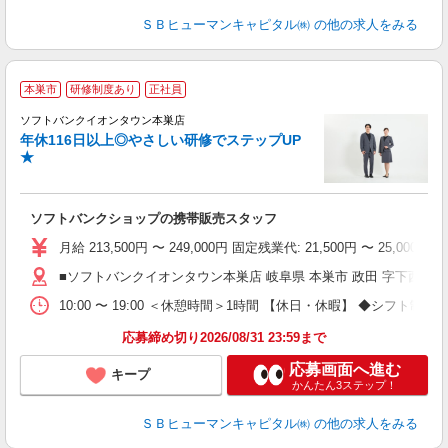
ＳＢヒューマンキャピタル㈱
の他の求人をみる
本巣市
研修制度あり
正社員
ば
ソフトバンクイオンタウン本巣店
年休116日以上◎やさしい研修でステップUP
★
ソフトバンクショップの携帯販売スタッフ
月給 213,500円 〜 249,000円 固定残業代: 21,500円 〜 25
■ソフトバンクイオンタウン本巣店 岐阜県 本巣市 政田 字下西浦198
10:00 〜 19:00 ＜休憩時間＞1時間 【休日・休暇】 ◆
応募締め切り2026/08/31 23:59まで
応募画面へ進む
キープ
かんたん3ステップ！
ＳＢヒューマンキャピタル㈱
の他の求人をみる