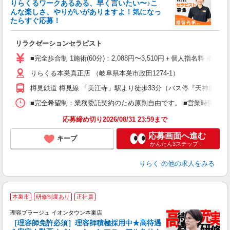
りらくるワークあるある、早く言いたい〜♪こ
んな楽しさ、やりがいがありますよ！気になっ
ー
たらすぐ応募！
る
リラクゼーションセラピスト
入
た
■完全歩合制 1施術(60分)：2,088円〜3,510円＋個人指名料 ※
主
りらくる本巣真正店 （岐阜県本巣市政田1274-1）
躍
額
樽見鉄道 樽見線 「美江寺」駅より徒歩33分（バス停『天神前住宅
間
ス
■完全希望制：業務委託契約のため原則自由です。 ■営業時間帯（9
K.
応募締め切り2026/08/31 23:59まで
応募画面へ進む
キープ
かんたん3ステップ！
りらく
の他の求人をみる
本巣市
研修制度あり
正社員
理容プラージュ イオンタウン本巣店
［理容師免許必須］理容師積極採用中★高待遇