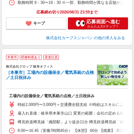
勤務時間 9：30〜19：30 ※一部、勤務時間が異なる店舗がございま
応募締め切り2026/08/31 23:59まで
応募画面へ進む
キープ
かんたん3ステップ！
株式会社カーブスジャパン
の他の求人をみる
本巣市
研修制度あり
派遣社員
株式会社グロップ 岐阜オフィス
［本巣市］工場内の設備保全／電気系統の点検
／土日祝休み
出
工場内の設備保全／電気系統の点検／土日祝休み
履
卒
時給2,000円〜3,000円＋交通費全額支給 ※時給はスキルにより異
（
雇入れ直後：岐阜県本巣市山口 変更の範囲：会社の定める就業場
中
分
樽見鉄道樽見線「織部駅」より徒歩11分 樽見鉄道樽見線「織部駅」
0
度
8:00〜16:45（実働7時間45分） 【休憩】 60分 【残業】