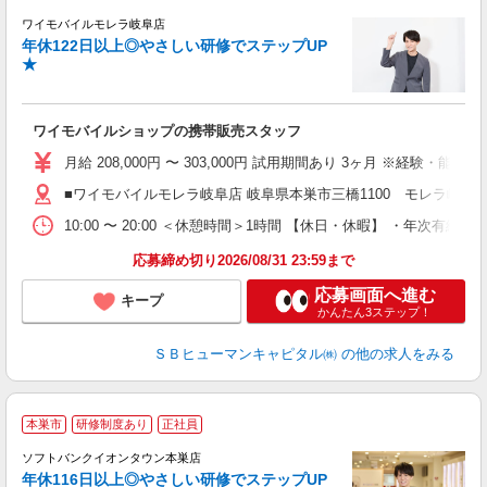
ワイモバイルモレラ岐阜店
年休122日以上◎やさしい研修でステップUP
・
★
（
ワイモバイルショップの携帯販売スタッフ
月給 208,000円 〜 303,000円 試用期間あり 3ヶ月 ※経験・能力によ
■ワイモバイルモレラ岐阜店 岐阜県本巣市三橋1100 モレラ岐阜1
10:00 〜 20:00 ＜休憩時間＞1時間 【休日・休暇】 
応募締め切り2026/08/31 23:59まで
応募画面へ進む
キープ
かんたん3ステップ！
ＳＢヒューマンキャピタル㈱
の他の求人をみる
本巣市
研修制度あり
正社員
ば
ソフトバンクイオンタウン本巣店
年休116日以上◎やさしい研修でステップUP