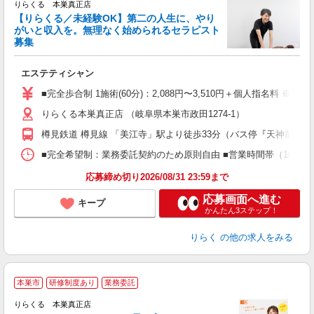
りらくる 本巣真正店
【りらくる／未経験OK】第二の人生に、やり
がいと収入を。無理なく始められるセラピスト
募集
つ
エステティシャン
入
た
■完全歩合制 1施術(60分)：2,088円〜3,510円＋個人指名料 ※
主
りらくる本巣真正店 （岐阜県本巣市政田1274-1）
躍
額
樽見鉄道 樽見線 「美江寺」駅より徒歩33分（バス停『天神前住宅
間
ス
■完全希望制：業務委託契約のため原則自由 ■営業時間帯（10:00
K.
応募締め切り2026/08/31 23:59まで
応募画面へ進む
キープ
かんたん3ステップ！
りらく
の他の求人をみる
本巣市
研修制度あり
業務委託
り
りらくる 本巣真正店
た