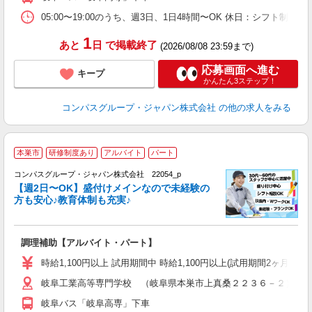
の
イ
05:00〜19:00のうち、週3日、1日4時間〜OK 休日：シフト
1
あと
日
で掲載終了
(2026/08/08 23:59まで)
応募画面へ進む
キープ
かんたん3ステップ！
コンパスグループ・ジャパン株式会社
の他の求人をみる
本巣市
研修制度あり
アルバイト
パート
コンパスグループ・ジャパン株式会社 22054_p
く
【週2日〜OK】盛付けメインなので未経験の
方も安心♪教育体制も充実♪
大
調理補助【アルバイト・パート】
入
歓
時給1,100円以上 試用期間中 時給1,100円以上(試用期間2ヶ月) 5:
～
岐阜工業高等専門学校 （岐阜県本巣市上真桑２２３６－２）
用
K
岐阜バス「岐阜高専」下車
朝