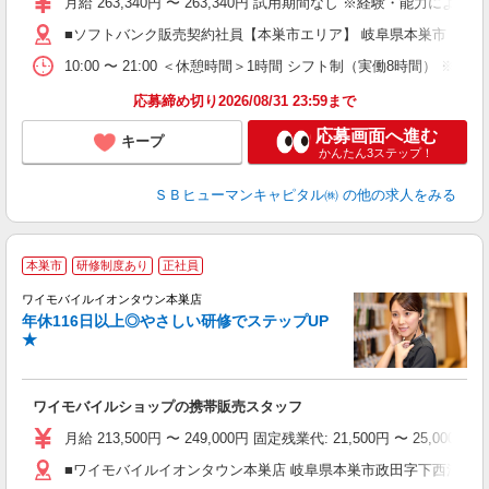
月給 263,340円 〜 263,340円 試用期間なし ※経験・能力による 
■ソフトバンク販売契約社員【本巣市エリア】 岐阜県本巣市
10:00 〜 21:00 ＜休憩時間＞1時間 シフト制（実働8時間） 
応募締め切り2026/08/31 23:59まで
応募画面へ進む
キープ
かんたん3ステップ！
ＳＢヒューマンキャピタル㈱
の他の求人をみる
本巣市
研修制度あり
正社員
ば
ワイモバイルイオンタウン本巣店
年休116日以上◎やさしい研修でステップUP
★
ワイモバイルショップの携帯販売スタッフ
月給 213,500円 〜 249,000円 固定残業代: 21,500円 〜 25
■ワイモバイルイオンタウン本巣店 岐阜県本巣市政田字下西浦1986