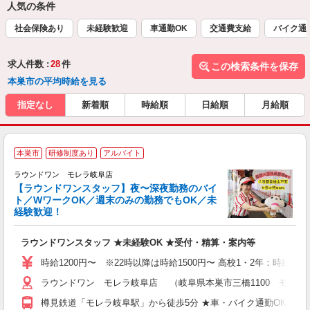
人気の条件
社会保険あり
未経験歓迎
車通勤OK
交通費支給
バイク通
求人件数 :
28
件
この検索条件を保存
本巣市の平均時給を見る
指定なし
新着順
時給順
日給順
月給順
本巣市
研修制度あり
アルバイト
ラウンドワン モレラ岐阜店
【ラウンドワンスタッフ】夜〜深夜勤務のバイ
ト／WワークOK／週末のみの勤務でもOK／未
で
経験歓迎！
ア
ラウンドワンスタッフ ★未経験OK ★受付・精算・案内等
大
駅
時給1200円〜 ※22時以降は時給1500円〜 高校1・2年：時給110
ラウンドワン モレラ岐阜店 （岐阜県本巣市三橋1100 モレラ
樽見鉄道「モレラ岐阜駅」から徒歩5分 ★車・バイク通勤OK