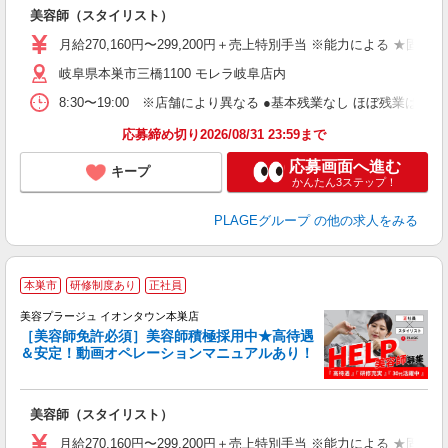
歩
美容師（スタイリスト）
入
資
月給270,160円〜299,200円＋売上特別手当 ※能力による ★
ブ
岐阜県本巣市三橋1100 モレラ岐阜店内
自
ク
8:30〜19:00 ※店舗により異なる ●基本残業なし ほぼ残業
あ
応募締め切り2026/08/31 23:59まで
支
応募画面へ進む
キープ
かんたん3ステップ！
PLAGEグループ
の他の求人をみる
本巣市
研修制度あり
正社員
美容プラージュ イオンタウン本巣店
［美容師免許必須］美容師積極採用中★高待遇
＆安定！動画オペレーションマニュアルあり！
募
給
歩
美容師（スタイリスト）
入
資
月給270,160円〜299,200円＋売上特別手当 ※能力による ★