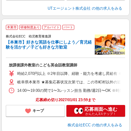
UTエージェント株式会社
の他の求人をみる
本巣市
研修制度あり
アルバイト
パート
せ
代
株式会社ECC 幼児教育推進課
【本巣市】好きな英語を仕事にしよう／育児経
験を活かす／子ども好きな方歓迎
み
未
放課後課外教室のこども英会話教室講師
活
時
時給2,070円以上 ※2年目以降、経験・能力を考慮し昇給有 ※他手
岐阜県本巣市 ★募集応募状況次第では、この市町村以外の近隣へ
ブ
14:00〜19:00の間で1〜3レッスン担当 勤務/週2日〜OK
応募締め切り2027/01/01 23:59まで
応募画面へ進む
キープ
かんたん3ステップ！
株式会社ECC
の他の求人をみる