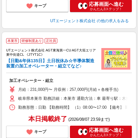
応募画面へ進む
キープ
かんたん3ステップ！
UTエージェント株式会社
の他の求人をみる
本巣市
研修制度あり
正社員
UTエージェント株式会社 AGT東海第一CU AGT大垣エリア
東中街道CL 《JTYT1C》
【日勤&年休135日】土日祝休み☆半導体製造
装置の加工オペレーター・組立てなど♪
る
加工オペレーター・組立
入
場
月給：231,000円〜 月収例：257,000円(月給＋各種手当)
タ
岐阜県本巣市 勤務詳細：本巣市 通勤方法：車 最寄り駅：木知原駅
休
場
勤務形態：日勤 【勤務時間】 （1）08:00〜17:00 【備考】 勤
通
り
本日掲載終了
(2026/08/07 23:59まで)
応募画面へ進む
キープ
かんたん3ステップ！