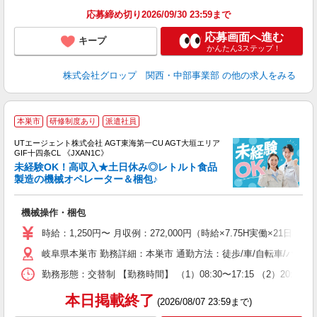
応募締め切り2026/09/30 23:59まで
応募画面へ進む
キープ
かんたん3ステップ！
株式会社グロップ 関西・中部事業部
の他の求人をみる
本巣市
研修制度あり
派遣社員
UTエージェント株式会社 AGT東海第一CU AGT大垣エリア
GIF十四条CL 《JXAN1C》
未経験OK！高収入★土日休み◎レトルト食品
製造の機械オペレーター＆梱包♪
る
機械操作・梱包
入
場
時給：1,250円〜 月収例：272,000円（時給×7.75H実働×21日稼
タ
岐阜県本巣市 勤務詳細：本巣市 通勤方法：徒歩/車/自転車/バイク
休
場
勤務形態：交替制 【勤務時間】 （1）08:30〜17:15 （2）2
通
り
本日掲載終了
(2026/08/07 23:59まで)