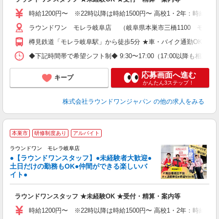
O
交
時給1200円〜 ※22時以降は時給1500円〜 高校1・2年：時給110
ラウンドワン モレラ岐阜店 （岐阜県本巣市三橋1100 モレラ
樽見鉄道「モレラ岐阜駅」から徒歩5分 ★車・バイク通勤OK
◆下記時間帯で希望シフト制◆ 9:30〜17:00（17:00以降も
応募画面へ進む
キープ
かんたん3ステップ！
株式会社ラウンドワンジャパン
の他の求人をみる
■
本巣市
研修制度あり
アルバイト
レ
ラウンドワン モレラ岐阜店
●【ラウンドワンスタッフ】●未経験者大歓迎●
土日だけの勤務もOK●仲間ができる楽しいバ
は
イト●
大
K
ラウンドワンスタッフ ★未経験OK ★受付・精算・案内等
駅
制
時給1200円〜 ※22時以降は時給1500円〜 高校1・2年：時給110