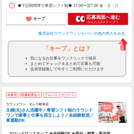
◆下記時間帯で希望シフト制◆ 17:00〜翌7:00 金・土・日
応募画面へ進む
キープ
かんたん3ステップ！
株式会社ラウンドワンジャパン
の他の求人をみる
「キープ」とは？
気になるお仕事をワンクリックで保存
まとめてチェック＆まとめて応募も可能
会員登録無しで今すぐご利用いただけます
■
本巣市
研修制度あり
アルバイト
パート
務
ラウンドワン モレラ岐阜店
主婦(夫)さん活躍中／希望シフト制のラウンド
イ
ワンで家事と仕事を両立しよう／未経験歓迎／
車通勤OK
募
主
ラウンドワンスタッフ ★未経験OK ★受付・精算・案内等