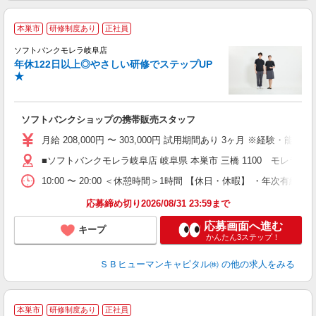
本巣市
研修制度あり
正社員
ソフトバンクモレラ岐阜店
年休122日以上◎やさしい研修でステップUP
・
★
（
ソフトバンクショップの携帯販売スタッフ
月給 208,000円 〜 303,000円 試用期間あり 3ヶ月 ※経験・能力によ
■ソフトバンクモレラ岐阜店 岐阜県 本巣市 三橋 1100 モレラ岐阜12
10:00 〜 20:00 ＜休憩時間＞1時間 【休日・休暇】 
応募締め切り2026/08/31 23:59まで
応募画面へ進む
キープ
かんたん3ステップ！
ＳＢヒューマンキャピタル㈱
の他の求人をみる
本巣市
研修制度あり
正社員