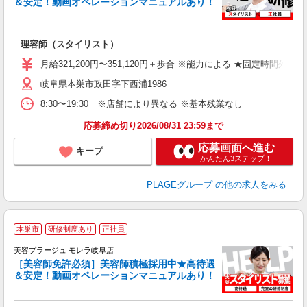
＆安定！動画オペレーションマニュアルあり！
募
給
歩
理容師（スタイリスト）
入
資
月給321,200円〜351,120円＋歩合 ※能力による ★固定時間外
ブ
岐阜県本巣市政田字下西浦1986
自
ク
8:30〜19:30 ※店舗により異なる ※基本残業なし
あ
応募締め切り2026/08/31 23:59まで
支
応募画面へ進む
キープ
かんたん3ステップ！
PLAGEグループ
の他の求人をみる
本巣市
研修制度あり
正社員
美容プラージュ モレラ岐阜店
［美容師免許必須］美容師積極採用中★高待遇
＆安定！動画オペレーションマニュアルあり！
募
給