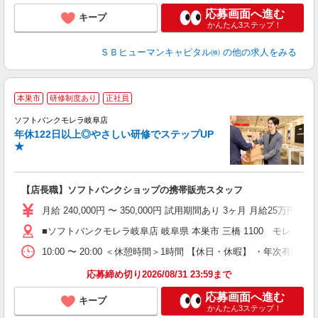
応募画面へ進む
キープ
かんたん3ステップ！
ＳＢヒューマンキャピタル㈱
の他の求人をみる
本巣市
研修制度あり
正社員
ソフトバンクモレラ岐阜店
年休122日以上◎やさしい研修でステップUP
・
★
【店長職】ソフトバンクショップの携帯販売スタッフ
月給 240,000円 〜 350,000円 試用期間あり 3ヶ月 月給25万円以
■ソフトバンクモレラ岐阜店 岐阜県 本巣市 三橋 1100 モレラ岐阜12
10:00 〜 20:00 ＜休憩時間＞1時間 【休日・休暇】 
応募締め切り2026/08/31 23:59まで
応募画面へ進む
キープ
かんたん3ステップ！