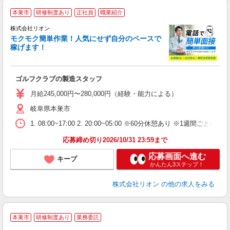
本巣市
研修制度あり
正社員
職業紹介
株式会社リオン
モクモク簡単作業！人気にせず自分のペースで
稼げます！
家
社
ゴルフクラブの製造スタッフ
入
場
月給245,000円〜280,000円（経験・能力による）
タ
岐阜県本巣市
額
業
1. 08:00~17:00 2. 20:00~05:00 ※60分休憩あり ※1週間ごとの2
あ
応募締め切り2026/10/31 23:59まで
応募画面へ進む
キープ
かんたん3ステップ！
株式会社リオン
の他の求人をみる
本巣市
研修制度あり
業務委託