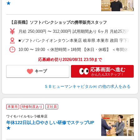
★
【店長職】ソフトバンクショップの携帯販売スタッフ
月給 250,000円 〜 312,000円 試用期間あり 6ヶ月 月給25万円以
■ソフトバンクイオンタウン本巣店 岐阜県 本巣市 政田 字下西浦198
10:00 〜 19:00 ＜休憩時間＞1時間 【休日・休暇】 ＜
応募締め切り2026/08/31 23:59まで
応募画面へ進む
キープ
かんたん3ステップ！
ＳＢヒューマンキャピタル㈱
の他の求人をみる
本巣市
研修制度あり
正社員
ワイモバイルモレラ岐阜店
年休122日以上◎やさしい研修でステップUP
・
★