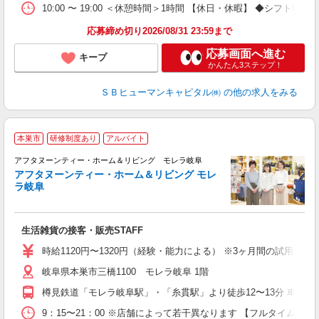
10:00 〜 19:00 ＜休憩時間＞1時間 【休日・休暇】 ◆
応募締め切り2026/08/31 23:59まで
応募画面へ進む
キープ
かんたん3ステップ！
ＳＢヒューマンキャピタル㈱
の他の求人をみる
本巣市
研修制度あり
アルバイト
雑
アフタヌーンティー・ホーム＆リビング モレラ岐阜
アフタヌーンティー・ホーム＆リビング モレ
ラ岐阜
せ
生活雑貨の接客・販売STAFF
入
者
時給1120円〜1320円（経験・能力による） ※3ヶ月間の試用期間
間
岐阜県本巣市三橋1100 モレラ岐阜 1階
装
社
樽見鉄道「モレラ岐阜駅」・「糸貫駅」より徒歩12〜13分 車通
9：15〜21：00 ※店舗によって若干異なります 【フルタイム】実