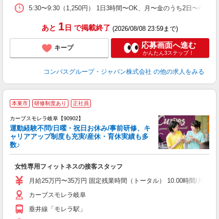
業
5:30〜9:30（1,250円） 1日3時間〜OK、月〜金のうち2日〜/
1
あと
日
で掲載終了
(2026/08/08 23:59まで)
応募画面へ進む
キープ
かんたん3ステップ！
コンパスグループ・ジャパン株式会社
の他の求人をみる
本巣市
研修制度あり
正社員
カーブスモレラ岐阜【90902】
運動経験不問/日曜・祝日お休み/事前研修、キ
ャリアアップ制度も充実/産休・育休実績も多
数♪
て
女性専用フィットネスの接客スタッフ
ボ
月給25万円〜35万円 固定残業時間（トータル） 10.00時間/月 残業
カーブスモレラ岐阜
垂井線「モレラ駅」