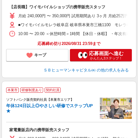
【店長職】ワイモバイルショップの携帯販売スタッフ
月給 240,000円 〜 350,000円 試用期間あり 3ヶ月 月給25万円以
■ワイモバイルモレラ岐阜店 岐阜県本巣市三橋1100 モレラ岐阜1
10:00 〜 20:00 ＜休憩時間＞1時間 【休日・休暇】 
応募締め切り2026/08/31 23:59まで
応募画面へ進む
キープ
かんたん3ステップ！
ＳＢヒューマンキャピタル㈱
の他の求人をみる
本巣市
研修制度あり
契約社員
ソフトバンク販売契約社員【本巣市エリア】
年休124日以上◎やさしい研修でステップUP
で
★
ボ
ン
家電量販店内の携帯販売スタッフ