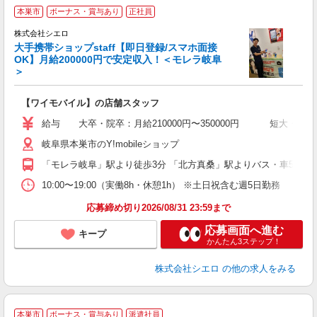
★
本巣市
ボーナス・賞与あり
正社員
♪
株式会社シエロ
大手携帯ショップstaff【即日登録/スマホ面接
OK】月給200000円で安定収入！＜モレラ岐阜
＞
務
即
【ワイモバイル】の店舗スタッフ
あ
給与 大卒・院卒：月給210000円〜350000円 短大・専門
通
岐阜県本巣市のY!mobileショップ
種
「モレラ岐阜」駅より徒歩3分 「北方真桑」駅よりバス・車5分
10:00〜19:00（実働8h・休憩1h） ※土日祝含む週5日勤務
応募締め切り2026/08/31 23:59まで
応募画面へ進む
キープ
かんたん3ステップ！
株式会社シエロ
の他の求人をみる
★
本巣市
ボーナス・賞与あり
派遣社員