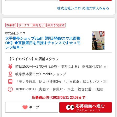
株式会社シエロ
の他の求人をみる
★
本巣市
ボーナス・賞与あり
紹介予定派遣
♪
株式会社シエロ
大手携帯ショップstaff【即日登録/スマホ面接
OK】◆直接雇用を目指すチャンスです☆＜モ
レラ岐阜＞
務
即
【ワイモバイル】の店舗スタッフ
躍
ー
時給1500円〜1700円（経験・能力による） ※残業代支給 ★交通
自
岐阜県本巣市のY!mobileショップ
ど
「モレラ岐阜」駅より徒歩3分 「北方真桑」駅よりバス・車5分
10:00〜19:00（実働8h・休憩1h） ※土日祝含む週5日勤務
応募締め切り2026/08/31 23:59まで
応募画面へ進む
キープ
かんたん3ステップ！