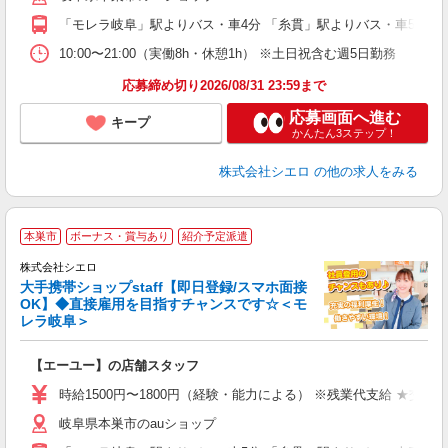
「モレラ岐阜」駅よりバス・車4分 「糸貫」駅よりバス・車5分
ど
10:00〜21:00（実働8h・休憩1h） ※土日祝含む週5日勤務
応募締め切り2026/08/31 23:59まで
応募画面へ進む
キープ
かんたん3ステップ！
株式会社シエロ
の他の求人をみる
★
本巣市
ボーナス・賞与あり
紹介予定派遣
♪
株式会社シエロ
大手携帯ショップstaff【即日登録/スマホ面接
OK】◆直接雇用を目指すチャンスです☆＜モ
レラ岐阜＞
務
即
【エーユー】の店舗スタッフ
躍
ー
時給1500円〜1800円（経験・能力による） ※残業代支給 ★交通
自
岐阜県本巣市のauショップ
ど