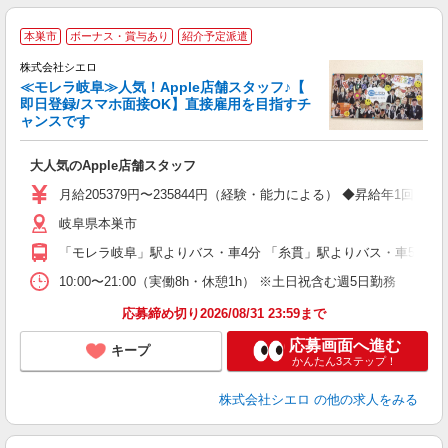
★
本巣市
ボーナス・賞与あり
紹介予定派遣
♪
株式会社シエロ
≪モレラ岐阜≫人気！Apple店舗スタッフ♪【
即日登録/スマホ面接OK】直接雇用を目指すチ
ャンスです
い
即
大人気のApple店舗スタッフ
あ
月給205379円〜235844円（経験・能力による） ◆昇給年
通
岐阜県本巣市
あ
「モレラ岐阜」駅よりバス・車4分 「糸貫」駅よりバス・車5分
10:00〜21:00（実働8h・休憩1h） ※土日祝含む週5日勤務
応募締め切り2026/08/31 23:59まで
応募画面へ進む
キープ
かんたん3ステップ！
株式会社シエロ
の他の求人をみる