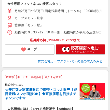
て
女性専用フィットネスの接客スタッフ
ボ
月給25万円〜35万円 固定残業時間（トータル） 10.00時間/月 残業
カーブスモレラ岐阜
垂井線「モレラ駅」
勤務時間 9：30〜19：30 ※一部、勤務時間が異なる店舗がございま
応募締め切り2026/08/31 23:59まで
応募画面へ進む
キープ
かんたん3ステップ！
株式会社カーブスジャパン
の他の求人をみる
★
本巣市
ボーナス・賞与あり
紹介予定派遣
♪
株式会社シエロ
≪美江寺≫家電量販店で携帯・スマホ販売【即
日登録/スマホ面接OK】◆直接雇用を目指すチ
ャンスです☆
い
即
人気機種に詳しくなれる携帯販売【softbank】