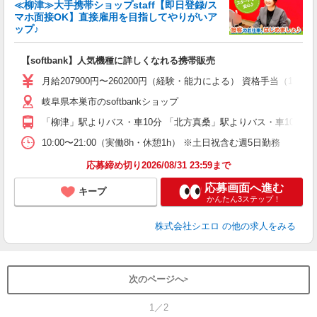
≪柳津≫大手携帯ショップstaff【即日登録/ス
マホ面接OK】直接雇用を目指してやりがいア
ップ♪
い
即
【softbank】人気機種に詳しくなれる携帯販売
あ
月給207900円〜260200円（経験・能力による） 資格手当（1
通
岐阜県本巣市のsoftbankショップ
あ
「柳津」駅よりバス・車10分 「北方真桑」駅よりバス・車10分
10:00〜21:00（実働8h・休憩1h） ※土日祝含む週5日勤務
応募締め切り2026/08/31 23:59まで
応募画面へ進む
キープ
かんたん3ステップ！
株式会社シエロ
の他の求人をみる
次のページへ
1／2