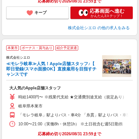
応募締め切り2026/08/31 23:59まで
応募画面へ進む
キープ
かんたん3ステップ！
株式会社シエロ
の他の求人をみる
★
本巣市
ボーナス・賞与あり
紹介予定派遣
♪
株式会社シエロ
≪モレラ岐阜≫人気！Apple店舗スタッフ♪【
即日登録/スマホ面接OK】直接雇用を目指すチ
ャンスです
い
即
大人気のApple店舗スタッフ
あ
時給1400円〜 ※残業代支給 ★交通費別途支給（規定あり） ゜+゜
K
岐阜県本巣市
貸
「モレラ岐阜」駅よりバス・車4分 「糸貫」駅よりバス・車5分
10:00〜21:00（実働8h・休憩1h） ※土日祝含む週5日勤務
応募締め切り2026/08/31 23:59まで