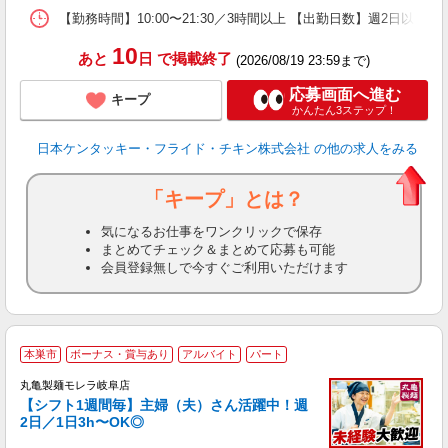
【勤務時間】10:00〜21:30／3時間以上 【出勤日数】週2日
10
あと
日
で掲載終了
(2026/08/19 23:59まで)
応募画面へ進む
キープ
かんたん3ステップ！
日本ケンタッキー・フライド・チキン株式会社
の他の求人をみる
「キープ」とは？
気になるお仕事をワンクリックで保存
まとめてチェック＆まとめて応募も可能
会員登録無しで今すぐご利用いただけます
本巣市
ボーナス・賞与あり
アルバイト
パート
丸亀製麺モレラ岐阜店
【シフト1週間毎】主婦（夫）さん活躍中！週
2日／1日3h〜OK◎