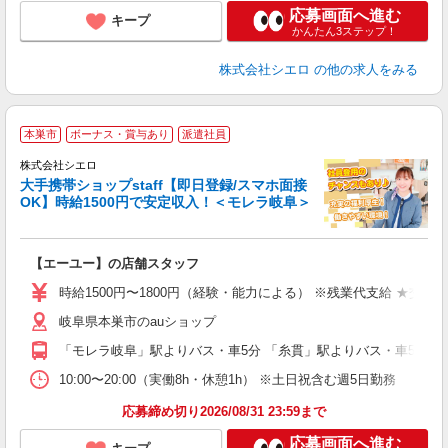
応募画面へ進む
キープ
かんたん3ステップ！
株式会社シエロ
の他の求人をみる
★
本巣市
ボーナス・賞与あり
派遣社員
♪
株式会社シエロ
大手携帯ショップstaff【即日登録/スマホ面接
OK】時給1500円で安定収入！＜モレラ岐阜＞
務
即
【エーユー】の店舗スタッフ
躍
ー
時給1500円〜1800円（経験・能力による） ※残業代支給 ★交通
自
岐阜県本巣市のauショップ
ど
「モレラ岐阜」駅よりバス・車5分 「糸貫」駅よりバス・車5分
10:00〜20:00（実働8h・休憩1h） ※土日祝含む週5日勤務
応募締め切り2026/08/31 23:59まで
応募画面へ進む