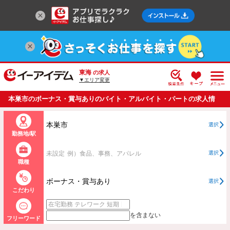
東海
の求人
▼エリア変更
本巣市のボーナス・賞与ありのバイト・アルバイト・パートの求人情
報一覧
本巣市
選択
勤務地/駅
未設定
例）食品、事務、アパレル
選択
職種
ボーナス・賞与あり
選択
こだわり
を含まない
フリーワード