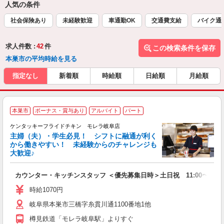
人気の条件
社会保険あり
未経験歓迎
車通勤OK
交通費支給
バイク通
求人件数 :
42
件
この検索条件を保存
本巣市の平均時給を見る
指定なし
新着順
時給順
日給順
月給順
本巣市
ボーナス・賞与あり
アルバイト
パート
ケンタッキーフライドチキン モレラ岐阜店
主婦（夫）・学生必見！ シフトに融通が利く
から働きやすい！ 未経験からのチャレンジも
大歓迎♪
見
カウンター・キッチンスタッフ ＜優先募集日時＞土日祝 11:00〜17:0
未
ダ
時給1070円
昇
岐阜県本巣市三橋字糸貫川通1100番地1他
上
か
樽見鉄道「モレラ岐阜駅」よりすぐ