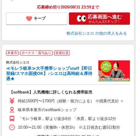
応募締め切り2026/08/31 23:59まで
応募画面へ進む
キープ
かんたん3ステップ！
株式会社シエロ
の他の求人をみる
★
本巣市
ボーナス・賞与あり
派遣社員
♪
株式会社シエロ
≪モレラ岐阜≫大手携帯ショップstaff【即日
登録/スマホ面接OK】♪シエロは高時給＆厚待
遇★
い
即
【softbank】人気機種に詳しくなれる携帯販売
躍
ー
時給1500円〜1700円（経験・能力による） ※残業代支給 ★交通
自
岐阜県本巣市のsoftbankショップ
ど
「モレラ岐阜」駅より徒歩6分 「糸貫」駅より徒歩12分
10:00〜21:00（実働8h・休憩1h） ※土日祝含む週5日勤務