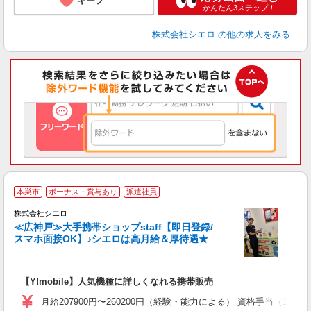
キープ
かんたん3ステップ！
株式会社シエロ
の他の求人をみる
★
本巣市
ボーナス・賞与あり
派遣社員
♪
株式会社シエロ
≪広神戸≫大手携帯ショップstaff【即日登録/
スマホ面接OK】♪シエロは高月給＆厚待遇★
い
即
【Y!mobile】人気機種に詳しくなれる携帯販売
あ
月給207900円〜260200円（経験・能力による） 資格手当（1
通