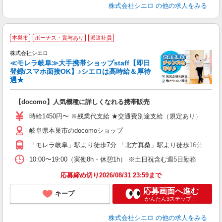
株式会社シエロ
の他の求人をみる
★
本巣市
ボーナス・賞与あり
派遣社員
♪
株式会社シエロ
≪モレラ岐阜≫大手携帯ショップstaff【即日
登録/スマホ面接OK】♪シエロは高時給＆厚待
遇★
い
即
【docomo】人気機種に詳しくなれる携帯販売
あ
時給1450円〜 ※残業代支給 ★交通費別途支給（規定あり） ゜+゜
K
岐阜県本巣市のdocomoショップ
貸
「モレラ岐阜」駅より徒歩7分 「北方真桑」駅より徒歩16分
10:00〜19:00（実働8h・休憩1h） ※土日祝含む週5日勤務
応募締め切り2026/08/31 23:59まで
応募画面へ進む
キープ
かんたん3ステップ！
株式会社シエロ
の他の求人をみる