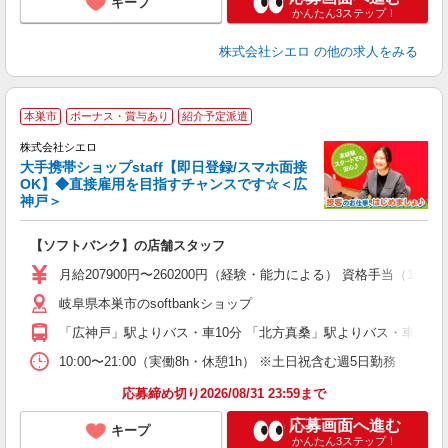
キープ
かんたん3ステップ！
株式会社シエロ
の他の求人をみる
★
本巣市
ボーナス・賞与あり
紹介予定派遣
♪
株式会社シエロ
大手携帯ショップstaff【即日登録/スマホ面接
OK】◆直接雇用を目指すチャンスです☆＜広
神戸＞
務
即
【ソフトバンク】の店舗スタッフ
あ
月給207900円〜260200円（経験・能力による） 資格手当（1
通
岐阜県本巣市のsoftbankショップ
あ
「広神戸」駅よりバス・車10分 「北方真桑」駅よりバス・車10分
10:00〜21:00（実働8h・休憩1h） ※土日祝含む週5日勤務
応募締め切り2026/08/31 23:59まで
応募画面へ進む
キープ
かんたん3ステップ！