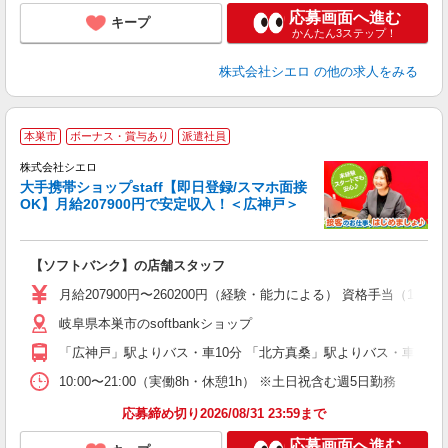
応募画面へ進む
キープ
かんたん3ステップ！
株式会社シエロ
の他の求人をみる
★
本巣市
ボーナス・賞与あり
派遣社員
♪
株式会社シエロ
大手携帯ショップstaff【即日登録/スマホ面接
OK】月給207900円で安定収入！＜広神戸＞
務
即
【ソフトバンク】の店舗スタッフ
あ
月給207900円〜260200円（経験・能力による） 資格手当（1
通
岐阜県本巣市のsoftbankショップ
あ
「広神戸」駅よりバス・車10分 「北方真桑」駅よりバス・車10分
10:00〜21:00（実働8h・休憩1h） ※土日祝含む週5日勤務
応募締め切り2026/08/31 23:59まで
応募画面へ進む