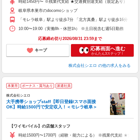
時給1450円〜 ※残業代支給 ★交通費別途支給（規定あり） ゜+゜
K
岐阜県本巣市のdocomoショップ
貸
「モレラ岐阜」駅より徒歩7分 「北方真桑」駅より徒歩16分
10:00〜19:00（実働8h・休憩1h） ※土日祝含む週5日勤務
応募締め切り2026/08/31 23:59まで
応募画面へ進む
キープ
かんたん3ステップ！
株式会社シエロ
の他の求人をみる
★
本巣市
ボーナス・賞与あり
派遣社員
♪
株式会社シエロ
大手携帯ショップstaff【即日登録/スマホ面接
OK】時給1500円で安定収入！＜モレラ岐阜＞
務
即
【ワイモバイル】の店舗スタッフ
躍
ー
時給1500円〜1700円（経験・能力による） ※残業代支給 ★交通
自