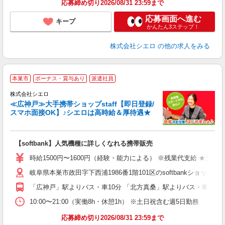
応募締め切り2026/08/31 23:59まで
応募画面へ進む
キープ
かんたん3ステップ！
株式会社シエロ
の他の求人をみる
★
本巣市
ボーナス・賞与あり
派遣社員
♪
株式会社シエロ
≪広神戸≫大手携帯ショップstaff【即日登録/
スマホ面接OK】♪シエロは高時給＆厚待遇★
い
即
【softbank】人気機種に詳しくなれる携帯販売
躍
ー
時給1500円〜1600円（経験・能力による） ※残業代支給 ★交通
自
岐阜県本巣市政田字下西浦1986番1階101区のsoftbankショップ
ど
「広神戸」駅よりバス・車10分 「北方真桑」駅よりバス・車10分
10:00〜21:00（実働8h・休憩1h） ※土日祝含む週5日勤務
応募締め切り2026/08/31 23:59まで