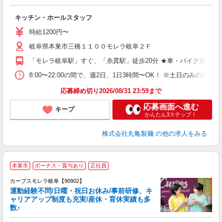
ル
キッチン・ホールスタッフ
入
者
時給1200円〜
不
岐阜県本巣市三橋１１００モレラ岐阜２Ｆ
中
り
「モレラ岐阜駅」すぐ、「糸貫駅」徒歩20分 ★車・バイク通勤O
短
祝
8:00〜22:00の間で、週2日、1日3時間〜OK！ ※土日のみ
上
応募締め切り2026/08/31 23:59まで
応募画面へ進む
キープ
かんたん3ステップ！
株式会社丸亀製麺
の他の求人をみる
本巣市
ボーナス・賞与あり
正社員
カーブスモレラ岐阜【90902】
運動経験不問/日曜・祝日お休み/事前研修、キ
ャリアアップ制度も充実/産休・育休実績も多
数♪