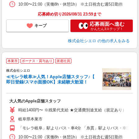
10:00〜21:00（実働8h・休憩1h） ※土日祝含む週5日勤務
応募締め切り2026/08/31 23:59まで
応募画面へ進む
キープ
かんたん3ステップ！
株式会社シエロ
の他の求人をみる
★
本巣市
ボーナス・賞与あり
派遣社員
♪
株式会社シエロ
≪モレラ岐阜≫人気！Apple店舗スタッフ♪【
即日登録/スマホ面接OK】未経験大歓迎！
い
即
大人気のApple店舗スタッフ
あ
時給1400円〜 ※残業代支給 ★交通費別途支給（規定あり） ゜+゜
K
岐阜県本巣市
貸
「モレラ岐阜」駅よりバス・車4分 「糸貫」駅よりバス・車5分
10:00〜21:00（実働8h・休憩1h） ※土日祝含む週5日勤務