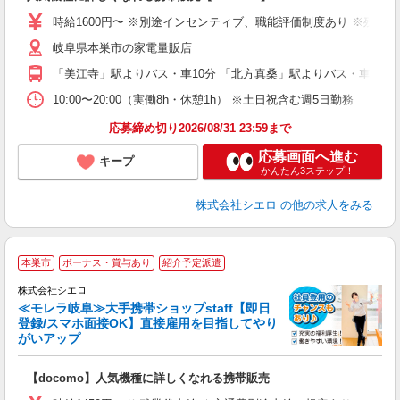
躍
ー
時給1600円〜 ※別途インセンティブ、職能評価制度あり ※残業代
自
岐阜県本巣市の家電量販店
ど
「美江寺」駅よりバス・車10分 「北方真桑」駅よりバス・車15分
10:00〜20:00（実働8h・休憩1h） ※土日祝含む週5日勤務
応募締め切り2026/08/31 23:59まで
応募画面へ進む
キープ
かんたん3ステップ！
株式会社シエロ
の他の求人をみる
★
本巣市
ボーナス・賞与あり
紹介予定派遣
♪
株式会社シエロ
≪モレラ岐阜≫大手携帯ショップstaff【即日
登録/スマホ面接OK】直接雇用を目指してやり
がいアップ
い
即
【docomo】人気機種に詳しくなれる携帯販売
あ