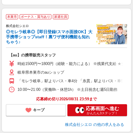
★
本巣市
ボーナス・賞与あり
派遣社員
♪
株式会社シエロ
◎モレラ岐阜◎【即日登録/スマホ面接OK】大
手携帯ショップstaff！裏ワザ便利機能も知れ
ちゃう♪
理
【au】の携帯販売スタッフ
即
躍
時給1500円〜1800円（経験・能力による） ※残業代支給 ★交通
ー
岐阜県本巣市のauショップ
自
「モレラ岐阜」駅よりバス・車4分 「糸貫」駅よりバス・車5分
ど
10:00〜21:00（実働8h・休憩1h） ※土日祝含む週5日勤務
応募締め切り2026/08/31 23:59まで
応募画面へ進む
キープ
かんたん3ステップ！
株式会社シエロ
の他の求人をみる