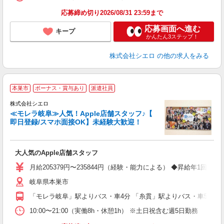
応募締め切り2026/08/31 23:59まで
応募画面へ進む
キープ
かんたん3ステップ！
株式会社シエロ
の他の求人をみる
★
本巣市
ボーナス・賞与あり
派遣社員
♪
株式会社シエロ
≪モレラ岐阜≫人気！Apple店舗スタッフ♪【
即日登録/スマホ面接OK】未経験大歓迎！
い
即
大人気のApple店舗スタッフ
あ
月給205379円〜235844円（経験・能力による） ◆昇給年
通
岐阜県本巣市
あ
「モレラ岐阜」駅よりバス・車4分 「糸貫」駅よりバス・車5分
10:00〜21:00（実働8h・休憩1h） ※土日祝含む週5日勤務