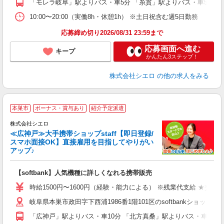
「モレラ岐阜」駅よりバス・車5分 「糸貫」駅よりバス・車5分
10:00〜20:00（実働8h・休憩1h） ※土日祝含む週5日勤務
応募締め切り2026/08/31 23:59まで
応募画面へ進む
キープ
かんたん3ステップ！
株式会社シエロ
の他の求人をみる
★
本巣市
ボーナス・賞与あり
紹介予定派遣
♪
株式会社シエロ
≪広神戸≫大手携帯ショップstaff【即日登録/
スマホ面接OK】直接雇用を目指してやりがい
アップ♪
い
即
【softbank】人気機種に詳しくなれる携帯販売
躍
ー
時給1500円〜1600円（経験・能力による） ※残業代支給 ★交通
自
岐阜県本巣市政田字下西浦1986番1階101区のsoftbankショップ
ど
「広神戸」駅よりバス・車10分 「北方真桑」駅よりバス・車10分