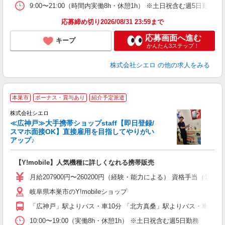
9:00〜21:00（時間内実働8h・休憩1h） ※土日祝含む週5日勤務
応募締め切り2026/08/31 23:59まで
応募画面へ進む
キープ
かんたん3ステップ！
株式会社シエロ
の他の求人をみる
★
本巣市
ボーナス・賞与あり
紹介予定派遣
♪
株式会社シエロ
≪広神戸≫大手携帯ショップstaff【即日登録/
スマホ面接OK】直接雇用を目指してやりがい
アップ♪
い
即
【Y!mobile】人気機種に詳しくなれる携帯販売
あ
月給207900円〜260200円（経験・能力による） 資格手当（1
通
岐阜県本巣市のY!mobileショップ
あ
「広神戸」駅よりバス・車10分 「北方真桑」駅よりバス・車10分
10:00〜19:00（実働8h・休憩1h） ※土日祝含む週5日勤務