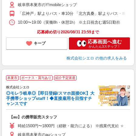
岐阜県本巣市のY!mobileショップ
あ
「広神戸」駅よりバス・車10分 「北方真桑」駅よりバス・車10分
10:00〜19:00（実働8h・休憩1h） ※土日祝含む週5日勤務
応募締め切り2026/08/31 23:59まで
応募画面へ進む
キープ
かんたん3ステップ！
株式会社シエロ
の他の求人をみる
★
本巣市
ボーナス・賞与あり
紹介予定派遣
♪
株式会社シエロ
◎モレラ岐阜◎【即日登録/スマホ面接OK】大
手携帯ショップstaff！◆直接雇用を目指すチ
ャンスです
理
【au】の携帯販売スタッフ
即
躍
時給1500円〜1800円（経験・能力による） ※残業代支給 ★交通
ー
岐阜県本巣市のauショップ
自