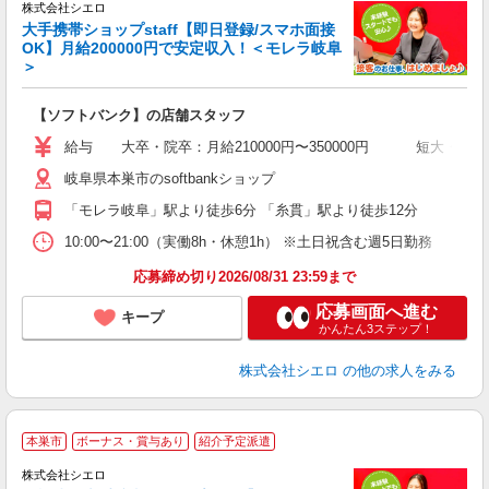
株式会社シエロ
大手携帯ショップstaff【即日登録/スマホ面接
OK】月給200000円で安定収入！＜モレラ岐阜
＞
務
即
【ソフトバンク】の店舗スタッフ
あ
給与 大卒・院卒：月給210000円〜350000円 短大・専門
通
岐阜県本巣市のsoftbankショップ
種
「モレラ岐阜」駅より徒歩6分 「糸貫」駅より徒歩12分
10:00〜21:00（実働8h・休憩1h） ※土日祝含む週5日勤務
応募締め切り2026/08/31 23:59まで
応募画面へ進む
キープ
かんたん3ステップ！
株式会社シエロ
の他の求人をみる
★
本巣市
ボーナス・賞与あり
紹介予定派遣
♪
株式会社シエロ