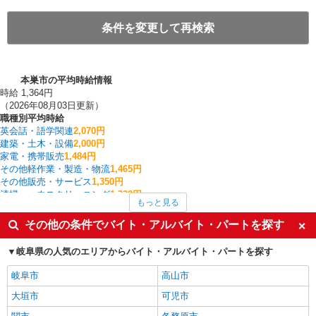
条件を変更して再検索
本巣市の平均時給情報
時給 1,364円
（2026年08月03日更新）
職種別平均時給
英会話・語学関連
2,070円
建築・土木・設備
2,000円
家電・携帯販売
1,484円
その他軽作業・製造・物流
1,465円
その他販売・サービス
1,350円
清掃・ハウスクリーニング
1,338円
もっと見る
雑貨・コスメ販売
1,310円
入出庫・商品管理・検品・検査
1,301円
その他の条件でバイト・アルバイト・パートを探す
食品製造・加工
1,300円
保育スタッフ・ベビーシッター・学童保育
1,300円
岐阜県の人気のエリアからバイト・アルバイト・パートを探す
本巣市の他の職種の平均時給を見る
岐阜市
高山市
大垣市
可児市