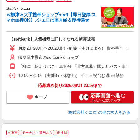
♪
株式会社シエロ
≪柳津≫大手携帯ショップstaff【即日登録/ス
マホ面接OK】♪シエロは高月給＆厚待遇★
い
即
【softbank】人気機種に詳しくなれる携帯販売
あ
月給207900円〜260200円（経験・能力による） 資格手当（1
通
岐阜県本巣市のsoftbankショップ
あ
「柳津」駅よりバス・車10分 「北方真桑」駅よりバス・車10分
10:00〜21:00（実働8h・休憩1h） ※土日祝含む週5日勤務
応募締め切り2026/08/31 23:59まで
応募画面へ進む
キープ
かんたん3ステップ！
株式会社シエロ
の他の求人をみる
★
本巣市
ボーナス・賞与あり
正社員
♪