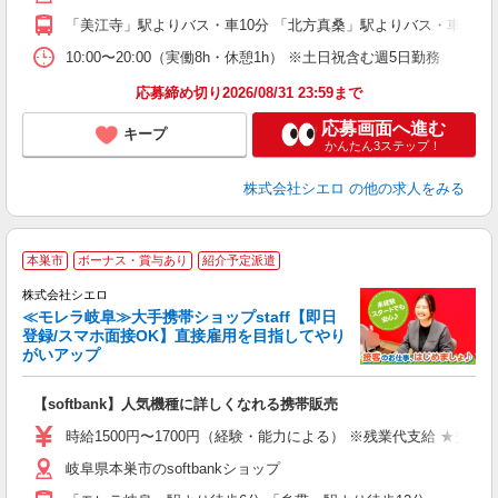
ど
「美江寺」駅よりバス・車10分 「北方真桑」駅よりバス・車15分
10:00〜20:00（実働8h・休憩1h） ※土日祝含む週5日勤務
応募締め切り2026/08/31 23:59まで
応募画面へ進む
キープ
かんたん3ステップ！
株式会社シエロ
の他の求人をみる
★
本巣市
ボーナス・賞与あり
紹介予定派遣
♪
株式会社シエロ
≪モレラ岐阜≫大手携帯ショップstaff【即日
登録/スマホ面接OK】直接雇用を目指してやり
がいアップ
い
即
【softbank】人気機種に詳しくなれる携帯販売
躍
ー
時給1500円〜1700円（経験・能力による） ※残業代支給 ★交通
自
岐阜県本巣市のsoftbankショップ
ど