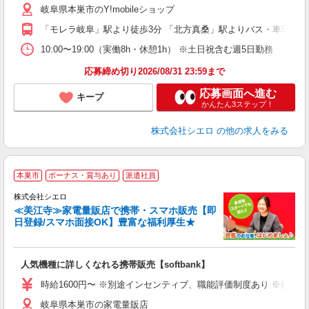
岐阜県本巣市のY!mobileショップ
ど
「モレラ岐阜」駅より徒歩3分 「北方真桑」駅よりバス・車5分
10:00〜19:00（実働8h・休憩1h） ※土日祝含む週5日勤務
応募締め切り2026/08/31 23:59まで
応募画面へ進む
キープ
かんたん3ステップ！
株式会社シエロ
の他の求人をみる
★
本巣市
ボーナス・賞与あり
派遣社員
♪
株式会社シエロ
≪美江寺≫家電量販店で携帯・スマホ販売【即
日登録/スマホ面接OK】豊富な福利厚生★
い
即
人気機種に詳しくなれる携帯販売【softbank】
躍
ー
時給1600円〜 ※別途インセンティブ、職能評価制度あり ※残業代
自
岐阜県本巣市の家電量販店