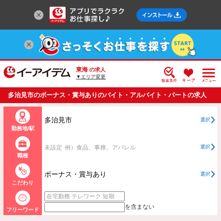
東海
の求人
▼エリア変更
多治見市のボーナス・賞与ありのバイト・アルバイト・パートの求人
情報一覧
多治見市
選択
勤務地/駅
未設定
例）食品、事務、アパレル
選択
職種
ボーナス・賞与あり
選択
こだわり
を含まない
フリーワード