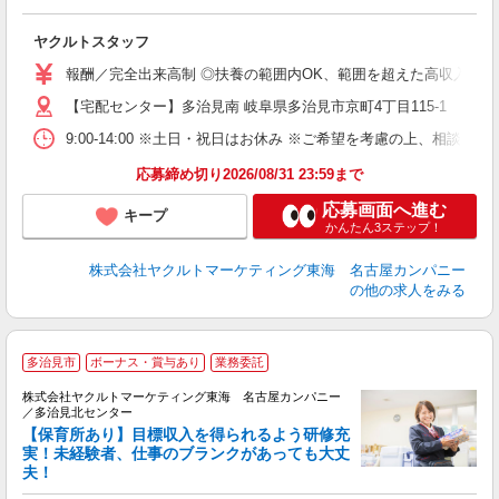
っ
未
ヤクルトスタッフ
報酬／完全出来高制 ◎扶養の範囲内OK、範囲を超えた高収入も応相
【宅配センター】多治見南 岐阜県多治見市京町4丁目115-1
9:00-14:00 ※土日・祝日はお休み ※ご希望を考慮の上、相談に
応募締め切り2026/08/31 23:59まで
応募画面へ進む
キープ
かんたん3ステップ！
株式会社ヤクルトマーケティング東海 名古屋カンパニー
の他の求人をみる
多治見市
ボーナス・賞与あり
業務委託
株式会社ヤクルトマーケティング東海 名古屋カンパニー
／多治見北センター
【保育所あり】目標収入を得られるよう研修充
実！未経験者、仕事のブランクがあっても大丈
夫！
っ