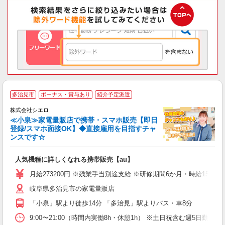
★
多治見市
ボーナス・賞与あり
紹介予定派遣
♪
株式会社シエロ
≪小泉≫家電量販店で携帯・スマホ販売【即日
登録/スマホ面接OK】◆直接雇用を目指すチャ
ンスです☆
い
即
人気機種に詳しくなれる携帯販売【au】
あ
月給273200円 ※残業手当別途支給 ※研修期間6か月・時給155
通
岐阜県多治見市の家電量販店
あ
「小泉」駅より徒歩14分 「多治見」駅よりバス・車8分
9:00〜21:00（時間内実働8h・休憩1h） ※土日祝含む週5日勤務