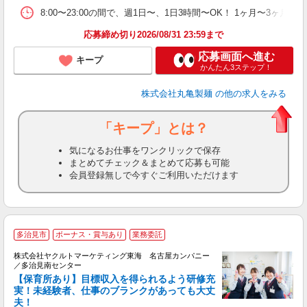
8:00〜23:00の間で、週1日〜、1日3時間〜OK！ 1ヶ月
フ
応募締め切り2026/08/31 23:59まで
応募画面へ進む
キープ
かんたん3ステップ！
株式会社丸亀製麺
の他の求人をみる
「キープ」とは？
気になるお仕事をワンクリックで保存
まとめてチェック＆まとめて応募も可能
会員登録無しで今すぐご利用いただけます
多治見市
ボーナス・賞与あり
業務委託
株式会社ヤクルトマーケティング東海 名古屋カンパニー
／多治見南センター
【保育所あり】目標収入を得られるよう研修充
実！未経験者、仕事のブランクがあっても大丈
夫！