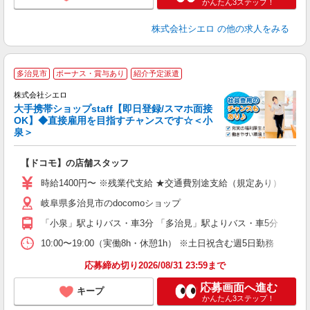
かんたん3ステップ！
株式会社シエロ
の他の求人をみる
★
多治見市
ボーナス・賞与あり
紹介予定派遣
♪
株式会社シエロ
大手携帯ショップstaff【即日登録/スマホ面接
OK】◆直接雇用を目指すチャンスです☆＜小
泉＞
務
即
【ドコモ】の店舗スタッフ
あ
時給1400円〜 ※残業代支給 ★交通費別途支給（規定あり） ゜+゜
K
岐阜県多治見市のdocomoショップ
貸
「小泉」駅よりバス・車3分 「多治見」駅よりバス・車5分
10:00〜19:00（実働8h・休憩1h） ※土日祝含む週5日勤務
応募締め切り2026/08/31 23:59まで
応募画面へ進む
キープ
かんたん3ステップ！