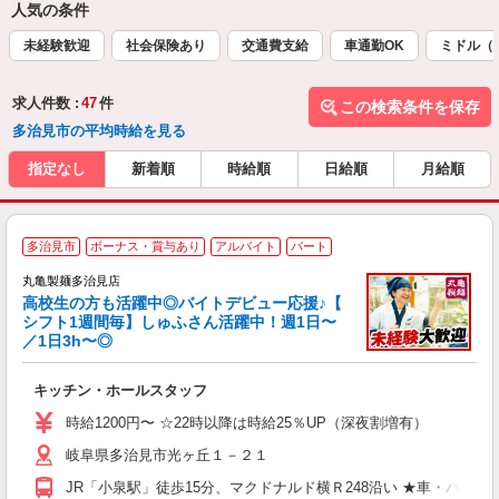
人気の条件
未経験歓迎
社会保険あり
交通費支給
車通勤OK
ミドル（
求人件数 :
47
件
この検索条件を保存
多治見市の平均時給を見る
指定なし
新着順
時給順
日給順
月給順
多治見市
ボーナス・賞与あり
アルバイト
パート
丸亀製麺多治見店
高校生の方も活躍中◎バイトデビュー応援♪【
シフト1週間毎】しゅふさん活躍中！週1日〜
／1日3h〜◎
ル
キッチン・ホールスタッフ
入
者
時給1200円〜 ☆22時以降は時給25％UP（深夜割増有）
歓
岐阜県多治見市光ヶ丘１－２１
～
り
JR「小泉駅」徒歩15分、マクドナルド横Ｒ248沿い ★車・バ
務