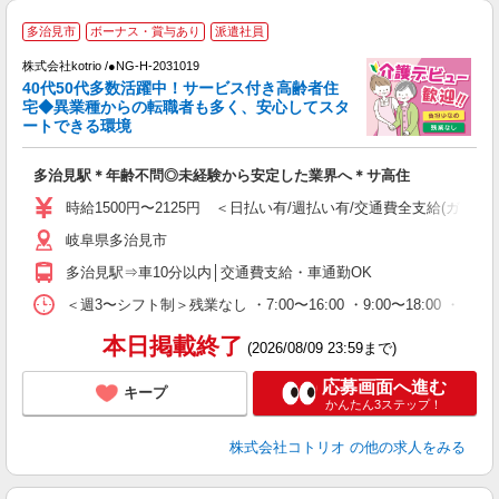
多治見市
ボーナス・賞与あり
派遣社員
株式会社kotrio /●NG-H-2031019
女
40代50代多数活躍中！サービス付き高齢者住
ド
宅◆異業種からの転職者も多く、安心してスタ
活
ートできる環境
ル
自
多治見駅＊年齢不問◎未経験から安定した業界へ＊サ高住
役
時給1500円〜2125円 ＜日払い有/週払い有/交通費全支給(ガソリ
岐阜県多治見市
多治見駅⇒車10分以内│交通費支給・車通勤OK
＜週3〜シフト制＞残業なし ・7:00〜16:00 ・9:00〜18:00 ・
本日掲載終了
(2026/08/09 23:59まで)
応募画面へ進む
キープ
かんたん3ステップ！
株式会社コトリオ
の他の求人をみる