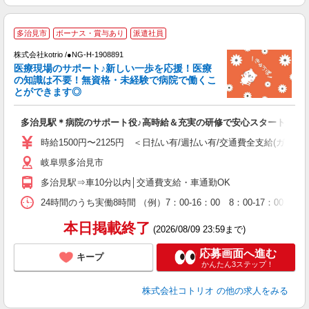
多治見市
ボーナス・賞与あり
派遣社員
株式会社kotrio /●NG-H-1908891
女
医療現場のサポート♪新しい一歩を応援！医療
ド
の知識は不要！無資格・未経験で病院で働くこ
活
とができます◎
ル
自
多治見駅＊病院のサポート役♪高時給＆充実の研修で安心スタート
役
時給1500円〜2125円 ＜日払い有/週払い有/交通費全支給(ガソリ
岐阜県多治見市
多治見駅⇒車10分以内│交通費支給・車通勤OK
24時間のうち実働8時間 （例）7：00-16：00 8：00-17：00
本日掲載終了
(2026/08/09 23:59まで)
応募画面へ進む
キープ
かんたん3ステップ！
株式会社コトリオ
の他の求人をみる