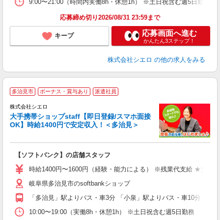
9:00〜21:00（時間内実働8h・休憩1h） ※土日祝含む週5日勤務
応募締め切り2026/08/31 23:59まで
応募画面へ進む
キープ
かんたん3ステップ！
株式会社シエロ
の他の求人をみる
★
多治見市
ボーナス・賞与あり
派遣社員
♪
株式会社シエロ
大手携帯ショップstaff【即日登録/スマホ面接
OK】時給1400円で安定収入！＜多治見＞
務
即
【ソフトバンク】の店舗スタッフ
あ
時給1400円〜1600円（経験・能力による） ※残業代支給 ★交通
K
岐阜県多治見市のsoftbankショップ
貸
「多治見」駅よりバス・車3分 「小泉」駅よりバス・車10分
10:00〜19:00（実働8h・休憩1h） ※土日祝含む週5日勤務