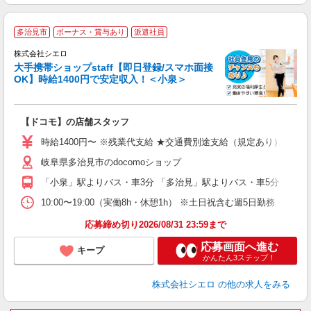
★
多治見市
ボーナス・賞与あり
派遣社員
♪
株式会社シエロ
大手携帯ショップstaff【即日登録/スマホ面接
OK】時給1400円で安定収入！＜小泉＞
務
即
【ドコモ】の店舗スタッフ
あ
時給1400円〜 ※残業代支給 ★交通費別途支給（規定あり） ゜+゜
K
岐阜県多治見市のdocomoショップ
貸
「小泉」駅よりバス・車3分 「多治見」駅よりバス・車5分
10:00〜19:00（実働8h・休憩1h） ※土日祝含む週5日勤務
応募締め切り2026/08/31 23:59まで
応募画面へ進む
キープ
かんたん3ステップ！
株式会社シエロ
の他の求人をみる