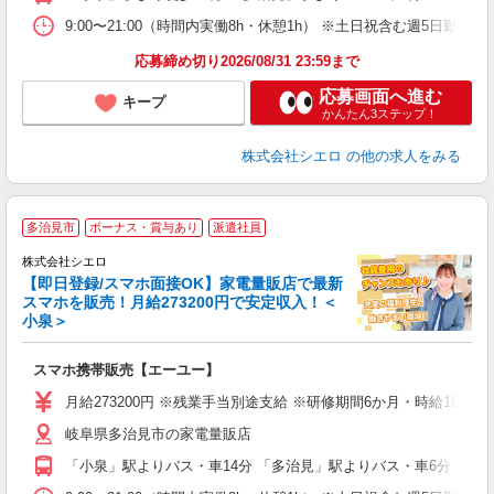
9:00〜21:00（時間内実働8h・休憩1h） ※土日祝含む週5日勤務
応募締め切り2026/08/31 23:59まで
応募画面へ進む
キープ
かんたん3ステップ！
株式会社シエロ
の他の求人をみる
★
多治見市
ボーナス・賞与あり
派遣社員
♪
株式会社シエロ
【即日登録/スマホ面接OK】家電量販店で最新
スマホを販売！月給273200円で安定収入！＜
小泉＞
事
即
スマホ携帯販売【エーユー】
あ
月給273200円 ※残業手当別途支給 ※研修期間6か月・時給155
通
岐阜県多治見市の家電量販店
あ
「小泉」駅よりバス・車14分 「多治見」駅よりバス・車6分