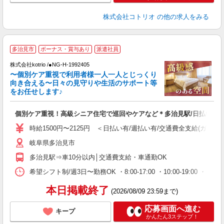
株式会社コトリオ
の他の求人をみる
多治見市
ボーナス・賞与あり
派遣社員
相
株式会社kotrio /●NG-H-1992405
女
〜個別ケア重視で利用者様一人一人とじっくり
ド
向き合える〜日々の見守りや生活のサポート等
活
をお任せします♪
ル
自
個別ケア重視！高級シニア住宅で巡回やケアなど＊多治見駅/日払いOK
役
時給1500円〜2125円 ＜日払い有/週払い有/交通費全支給(ガソリ
岐阜県多治見市
多治見駅⇒車10分以内│交通費支給・車通勤OK
希望シフト制/週3日〜勤務OK ・8:00-17:00 ・10:00-19:00
本日掲載終了
(2026/08/09 23:59まで)
応募画面へ進む
キープ
かんたん3ステップ！