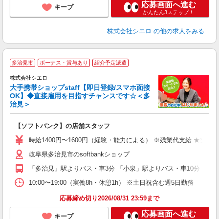
応募画面へ進む
キープ
かんたん3ステップ！
株式会社シエロ
の他の求人をみる
★
多治見市
ボーナス・賞与あり
紹介予定派遣
♪
株式会社シエロ
大手携帯ショップstaff【即日登録/スマホ面接
OK】◆直接雇用を目指すチャンスです☆＜多
治見＞
務
即
【ソフトバンク】の店舗スタッフ
あ
時給1400円〜1600円（経験・能力による） ※残業代支給 ★交通
K
岐阜県多治見市のsoftbankショップ
貸
「多治見」駅よりバス・車3分 「小泉」駅よりバス・車10分
10:00〜19:00（実働8h・休憩1h） ※土日祝含む週5日勤務
応募締め切り2026/08/31 23:59まで
応募画面へ進む
キープ