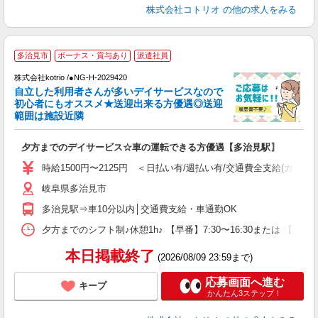
株式会社コトリオ
の他の求人をみる
多治見市
ボーナス・賞与あり
派遣社員
＊
株式会社kotrio /●NG-H-2029420
女
自立した利用者さんが多いデイサービスなので
ド
初心者にもオススメ★送迎出来る方優遇◎送迎
活
範囲は施設近隣
ル
自
夕方までのデイサービス☆車の運転できる方優遇【多治見駅】
役
時給1500円〜2125円 ＜日払い有/週払い有/交通費全支給(ガソリ
岐阜県多治見市
多治見駅⇒車10分以内│交通費支給・車通勤OK
夕方までのシフト制♪休憩1h♪ 【早番】7:30〜16:30または 【日
本日掲載終了
(2026/08/09 23:59まで)
応募画面へ進む
キープ
かんたん3ステップ！