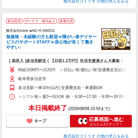
株式会社コトリオ
の他の求人をみる
多治見市
ボーナス・賞与あり
派遣社員
先
株式会社kotrio /●NG-H-1992511
女
無資格・未経験の方も歓迎≪障がい者デイサー
ド
ビスのサポートSTAFF≫居心地が良くて働き
活
やすい♪
ル
自
[ 高収入 ]多治見駅近く【日収1.2万円】生活支援員さん大募集！
役
時給1500円〜2125円 ＜日払い有/週払い有/交通費全支給(ガソリ
岐阜県多治見市
多治見駅⇒車10分以内│交通費支給・車通勤OK
＜シフト制＞週3〜5日OK 例 ・8:00〜17:00 ・9:00〜18:00 など
本日掲載終了
(2026/08/09 23:59まで)
応募画面へ進む
キープ
かんたん3ステップ！
株式会社コトリオ
の他の求人をみる