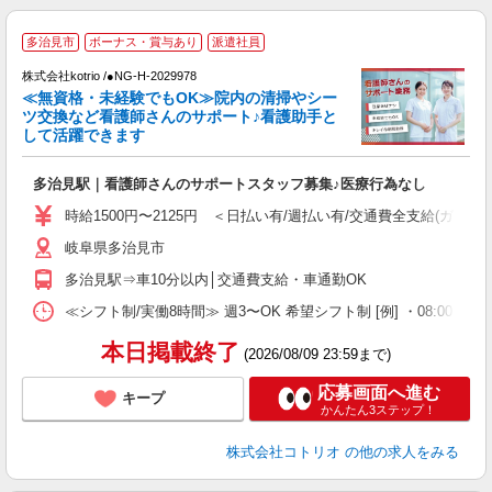
多治見市
ボーナス・賞与あり
派遣社員
株式会社kotrio /●NG-H-2029978
女
≪無資格・未経験でもOK≫院内の清掃やシー
ド
ツ交換など看護師さんのサポート♪看護助手と
活
して活躍できます
ル
自
多治見駅｜看護師さんのサポートスタッフ募集♪医療行為なし
役
時給1500円〜2125円 ＜日払い有/週払い有/交通費全支給(ガソリ
岐阜県多治見市
多治見駅⇒車10分以内│交通費支給・車通勤OK
≪シフト制/実働8時間≫ 週3〜OK 希望シフト制 [例] ・08:00 〜 17:0
本日掲載終了
(2026/08/09 23:59まで)
応募画面へ進む
キープ
かんたん3ステップ！
株式会社コトリオ
の他の求人をみる