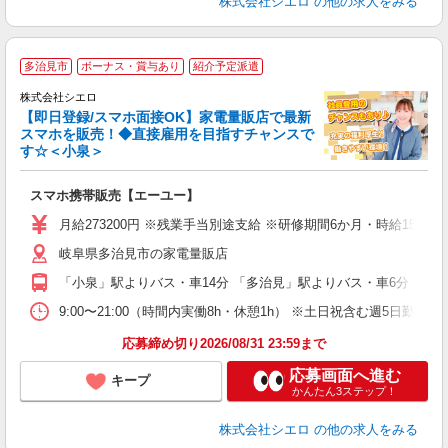
株式会社シエロ
の他の求人をみる
★
多治見市
ボーナス・賞与あり
紹介予定派遣
♪
株式会社シエロ
【即日登録/スマホ面接OK】家電量販店で最新
スマホを販売！◆直接雇用を目指すチャンスで
す☆＜小泉＞
事
即
スマホ携帯販売【エーユー】
あ
月給273200円 ※残業手当別途支給 ※研修期間6か月・時給155
通
岐阜県多治見市の家電量販店
あ
「小泉」駅よりバス・車14分 「多治見」駅よりバス・車6分
9:00〜21:00（時間内実働8h・休憩1h） ※土日祝含む週5日勤務
応募締め切り2026/08/31 23:59まで
応募画面へ進む
キープ
かんたん3ステップ！
株式会社シエロ
の他の求人をみる