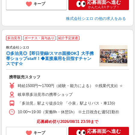
応募画面へ進む
キープ
かんたん3ステップ！
株式会社シエロ
の他の求人をみる
★
多治見市
ボーナス・賞与あり
紹介予定派遣
♪
株式会社シエロ
◎多治見◎【即日登録/スマホ面接OK】大手携
帯ショップstaff！◆直接雇用を目指すチャン
スです☆
理
携帯販売スタッフ
即
躍
時給1500円〜1700円（経験・能力による） ※残業代支給 ★交通
ー
岐阜県多治見市の携帯ショップ
自
「多治見」駅より徒歩1分 「小泉」駅よりバス・車13分
ン
10:00〜19:00（実働8h・休憩1h） ※土日祝含む週5日勤務
応募締め切り2026/08/31 23:59まで
応募画面へ進む
キープ