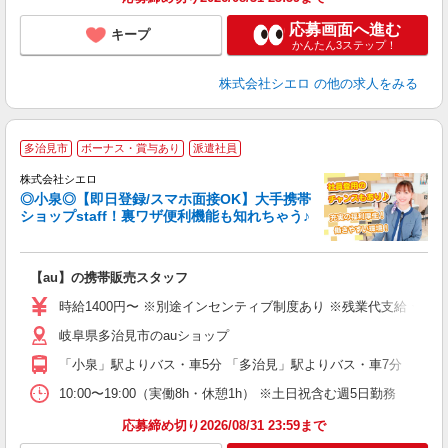
応募画面へ進む
キープ
かんたん3ステップ！
株式会社シエロ
の他の求人をみる
★
多治見市
ボーナス・賞与あり
派遣社員
♪
株式会社シエロ
◎小泉◎【即日登録/スマホ面接OK】大手携帯
ショップstaff！裏ワザ便利機能も知れちゃう♪
理
【au】の携帯販売スタッフ
即
時給1400円〜 ※別途インセンティブ制度あり ※残業代支給 ★交
あ
岐阜県多治見市のauショップ
K
「小泉」駅よりバス・車5分 「多治見」駅よりバス・車7分
貸
10:00〜19:00（実働8h・休憩1h） ※土日祝含む週5日勤務
応募締め切り2026/08/31 23:59まで