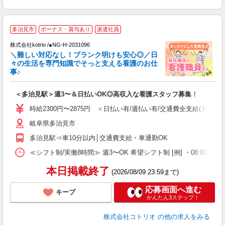
多治見市
ボーナス・賞与あり
派遣社員
だ
株式会社kotrio /●NG-H-2031096
＼難しい対応なし！ブランク明けも安心◎／日
女
々の生活を専門知識でそっと支える看護のお仕
ド
事♪
活
ル
＜多治見駅＞週3〜＆日払いOK◎高収入な看護スタッフ募集！
自
時給2300円〜2875円 ＜日払い有/週払い有/交通費全支給(ガソリ
役
岐阜県多治見市
多治見駅⇒車10分以内│交通費支給・車通勤OK
≪シフト制/実働8時間≫ 週3〜OK 希望シフト制 [例] ・08:00 〜 17:0
本日掲載終了
(2026/08/09 23:59まで)
応募画面へ進む
キープ
かんたん3ステップ！
株式会社コトリオ
の他の求人をみる