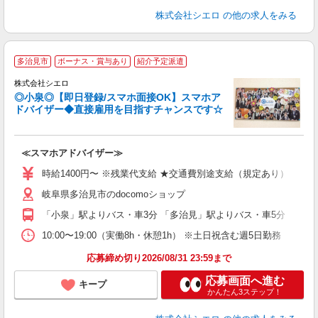
株式会社シエロ
の他の求人をみる
★
多治見市
ボーナス・賞与あり
紹介予定派遣
♪
株式会社シエロ
◎小泉◎【即日登録/スマホ面接OK】スマホア
ドバイザー◆直接雇用を目指すチャンスです☆
造
≪スマホアドバイザー≫
即
時給1400円〜 ※残業代支給 ★交通費別途支給（規定あり） ゜+゜
あ
岐阜県多治見市のdocomoショップ
K
「小泉」駅よりバス・車3分 「多治見」駅よりバス・車5分
貸
10:00〜19:00（実働8h・休憩1h） ※土日祝含む週5日勤務
応募締め切り2026/08/31 23:59まで
応募画面へ進む
キープ
かんたん3ステップ！