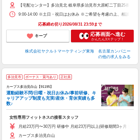
【宅配センター】多治見北 岐阜県多治見市大原町二丁目25番1
9:00-14:00 ※土日・祝日はお休み ※ご希望を考慮の上、相談に
応募締め切り2026/08/31 23:59まで
応募画面へ進む
キープ
かんたん3ステップ！
株式会社ヤクルトマーケティング東海 名古屋カンパニー
の他の求人をみる
多治見市
ボーナス・賞与あり
正社員
カーブス多治見白山【91195】
運動経験不問/日曜・祝日お休み/事前研修、キ
ャリアアップ制度も充実/産休・育休実績も多
数♪
て
女性専用フィットネスの接客スタッフ
ボ
月給23万円〜30万円 研修中 月給23万円以上(研修期間3ヶ月 
カーブス多治見白山