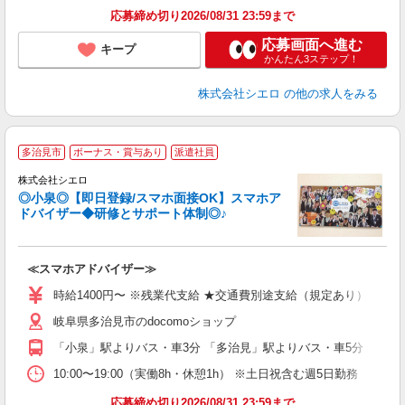
応募締め切り2026/08/31 23:59まで
応募画面へ進む
キープ
かんたん3ステップ！
株式会社シエロ
の他の求人をみる
★
多治見市
ボーナス・賞与あり
派遣社員
♪
株式会社シエロ
◎小泉◎【即日登録/スマホ面接OK】スマホア
ドバイザー◆研修とサポート体制◎♪
造
≪スマホアドバイザー≫
即
時給1400円〜 ※残業代支給 ★交通費別途支給（規定あり） ゜+゜
あ
岐阜県多治見市のdocomoショップ
K
「小泉」駅よりバス・車3分 「多治見」駅よりバス・車5分
貸
10:00〜19:00（実働8h・休憩1h） ※土日祝含む週5日勤務
応募締め切り2026/08/31 23:59まで