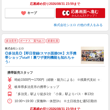
応募締め切り2026/08/31 23:59まで
応募画面へ進む
キープ
かんたん3ステップ！
株式会社シエロ
の他の求人をみる
★
多治見市
ボーナス・賞与あり
派遣社員
♪
株式会社シエロ
◎多治見◎【即日登録/スマホ面接OK】大手携
帯ショップstaff！裏ワザ便利機能も知れちゃ
う♪
理
携帯販売スタッフ
即
躍
時給1500円〜1700円（経験・能力による） ※残業代支給 ★交通
ー
岐阜県多治見市の携帯ショップ
自
「多治見」駅より徒歩1分 「小泉」駅よりバス・車13分
ン
10:00〜19:00（実働8h・休憩1h） ※土日祝含む週5日勤務
応募締め切り2026/08/31 23:59まで