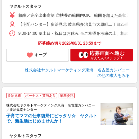
未
ヤクルトスタッフ
報酬／完全出来高制 ◎扶養の範囲内OK、範囲を超えた高収入も応相
【宅配センター】多治見北 岐阜県多治見市大原町二丁目25番1
9:00-14:00 ※土日・祝日はお休み ※ご希望を考慮の上、相談に
応募締め切り2026/08/31 23:59まで
応募画面へ進む
キープ
かんたん3ステップ！
株式会社ヤクルトマーケティング東海 名古屋カンパニー
の他の求人をみる
多治見市
ボーナス・賞与あり
業務委託
株式会社ヤクルトマーケティング東海 名古屋カンパニー
／多治見南センター
子育てママの仕事復帰にピッタリ☆ ヤクルト
で、新生活はじめませんか！
近
ヤクルトスタッフ
未