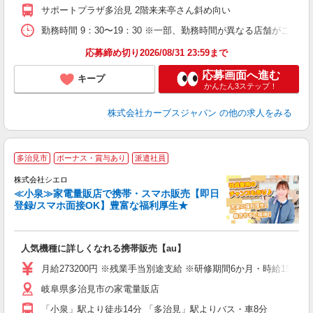
サポートプラザ多治見 2階来来亭さん斜め向い
勤務時間 9：30〜19：30 ※一部、勤務時間が異なる店舗がございま
応募締め切り2026/08/31 23:59まで
応募画面へ進む
キープ
かんたん3ステップ！
株式会社カーブスジャパン
の他の求人をみる
★
多治見市
ボーナス・賞与あり
派遣社員
♪
株式会社シエロ
≪小泉≫家電量販店で携帯・スマホ販売【即日
登録/スマホ面接OK】豊富な福利厚生★
い
即
人気機種に詳しくなれる携帯販売【au】
あ
月給273200円 ※残業手当別途支給 ※研修期間6か月・時給155
通
岐阜県多治見市の家電量販店
あ
「小泉」駅より徒歩14分 「多治見」駅よりバス・車8分