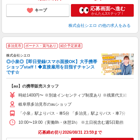
応募画面へ進む
キープ
かんたん3ステップ！
株式会社シエロ
の他の求人をみる
★
多治見市
ボーナス・賞与あり
紹介予定派遣
♪
株式会社シエロ
◎小泉◎【即日登録/スマホ面接OK】大手携帯
ショップstaff！◆直接雇用を目指すチャンス
です☆
理
【au】の携帯販売スタッフ
即
時給1400円〜 ※別途インセンティブ制度あり ※残業代支給 ★交
あ
岐阜県多治見市のauショップ
K
「小泉」駅よりバス・車5分 「多治見」駅よりバス・車7分
貸
10:00〜19:00（実働8h・休憩1h） ※土日祝含む週5日勤務
応募締め切り2026/08/31 23:59まで