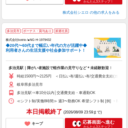
かんたん3ステップ！
株式会社シエロ
の他の求人をみる
多治見市
ボーナス・賞与あり
派遣社員
株式会社kotrio /●NG-H-1979432
女
◆20代〜60代まで幅広い年代の方が活躍中◆
ド
利用者さんの生活支援や社会参加サポート！
活
ル
自
多治見駅｜障がい者施設で軽作業の見守りなど＊未経験歓迎！
役
時給1500円〜2125円 ＜日払い有/週払い有/交通費全支給(ガソリ
岐阜県多治見市
多治見駅⇒車10分以内│交通費支給・車通勤OK
≪シフト制/実働8時間≫ 週3〜勤務OK 希望シフト制 [例] ・8:00〜17:0
本日掲載終了
(2026/08/09 23:59まで)
応募画面へ進む
キープ
かんたん3ステップ！