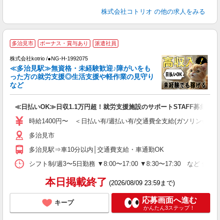
株式会社コトリオ
の他の求人をみる
多治見市
ボーナス・賞与あり
派遣社員
最
株式会社kotrio /●NG-H-1992075
女
≪多治見駅≫無資格・未経験歓迎♪障がいをも
ド
った方の就労支援◎生活支援や軽作業の見守り
活
など
ル
自
≪日払いOK≫日収1.1万円超！就労支援施設のサポートSTAFF募集
役
時給1400円〜 ＜日払い有/週払い有/交通費全支給(ガソリン代含む
多治見市
多治見駅⇒車10分以内│交通費支給・車通勤OK
シフト制/週3〜5日勤務 ▼8:00〜17:00 ▼8:30〜17:30 など 休
本日掲載終了
(2026/08/09 23:59まで)
応募画面へ進む
キープ
かんたん3ステップ！