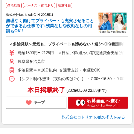
多治見市
ボーナス・賞与あり
派遣社員
日
株式会社kotrio /●NG-H-2093511
女
無理なく働けてプライベートも充実させること
ド
ができるお仕事です♪残業なし◎夜勤なしの相
活
談もOK！
ル
自
＜多治見駅＞元気も、プライベートも諦めない＊週3〜OK/看護助手
役
時給1500円〜2125円 ＜日払い有/週払い有/交通費全支給(ガソリ
岐阜県多治見市
多治見駅⇒車10分以内│交通費支給・車通勤OK
【シフト制/休憩1h（夜勤の際は2h）】 ・7:30〜16:30 ・9:00〜1
本日掲載終了
(2026/08/09 23:59まで)
応募画面へ進む
キープ
かんたん3ステップ！
株式会社コトリオ
の他の求人をみる