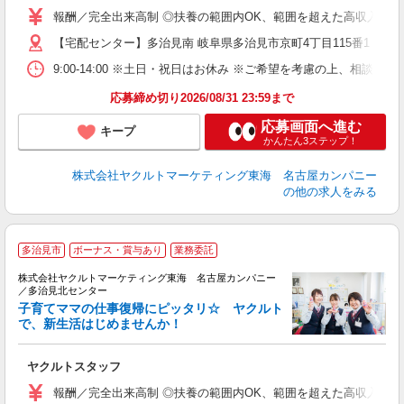
企
報酬／完全出来高制 ◎扶養の範囲内OK、範囲を超えた高収入も応相
【宅配センター】多治見南 岐阜県多治見市京町4丁目115番1
9:00-14:00 ※土日・祝日はお休み ※ご希望を考慮の上、相談に
応募締め切り2026/08/31 23:59まで
応募画面へ進む
キープ
かんたん3ステップ！
株式会社ヤクルトマーケティング東海 名古屋カンパニー
の他の求人をみる
多治見市
ボーナス・賞与あり
業務委託
株式会社ヤクルトマーケティング東海 名古屋カンパニー
／多治見北センター
子育てママの仕事復帰にピッタリ☆ ヤクルト
で、新生活はじめませんか！
近
ヤクルトスタッフ
未
企
報酬／完全出来高制 ◎扶養の範囲内OK、範囲を超えた高収入も応相