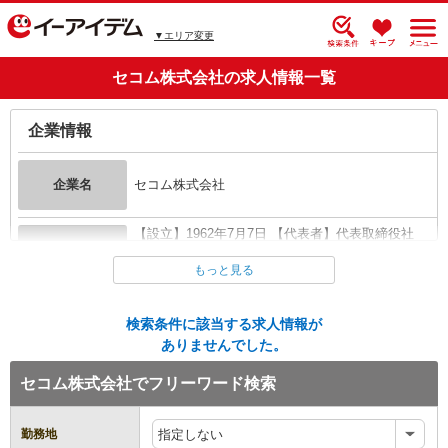
▼エリア変更
セコム株式会社の求人情報一覧
企業情報
企業名
セコム株式会社
【設立】1962年7月7日 【代表者】代表取締役社
企業概要
長 吉田 ...
全て表示する
もっと見る
本社所在地
〒150-0001 東京都渋谷区神宮前1-5-1
検索条件に該当する求人情報が
ありませんでした。
URL
https://www.secom.co.jp/
セコム株式会社でフリーワード検索
勤務地
指定しない