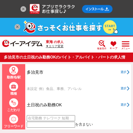
東海
の求人
▼エリア変更
多治見市の土日祝のみ勤務OKのバイト・アルバイト・パートの求人情
報一覧
多治見市
選択
勤務地/駅
未設定
例）食品、事務、アパレル
選択
職種
土日祝のみ勤務OK
選択
こだわり
を含まない
フリーワード