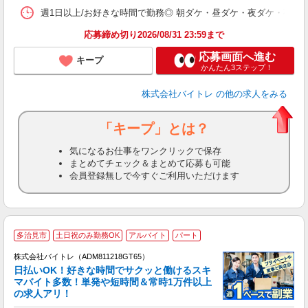
髪
週1日以上/お好きな時間で勤務◎ 朝ダケ・昼ダケ・夜ダケ・夜勤など、 ご自
応募締め切り2026/08/31 23:59まで
応募画面へ進む
キープ
かんたん3ステップ！
株式会社バイトレ
の他の求人をみる
「キープ」とは？
気になるお仕事をワンクリックで保存
まとめてチェック＆まとめて応募も可能
会員登録無しで今すぐご利用いただけます
多治見市
土日祝のみ勤務OK
アルバイト
パート
株式会社バイトレ（ADM811218GT65）
く
日払いOK！好きな時間でサクッと働けるスキ
マバイト多数！単発や短時間＆常時1万件以上
☆
の求人アリ！