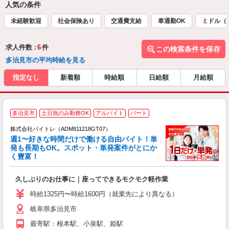
人気の条件
未経験歓迎
社会保険あり
交通費支給
車通勤OK
ミドル（
求人件数 :
6
件
この検索条件を保存
多治見市の平均時給を見る
指定なし
新着順
時給順
日給順
月給順
多治見市
土日祝のみ勤務OK
アルバイト
パート
株式会社バイトレ（ADM811218GT07）
週1〜好きな時間だけで働ける自由バイト！単
発も長期もOK。スポット・単発案件がとにか
も
く豊富！
気
久しぶりのお仕事に｜座ってできるモクモク軽作業
即
活
時給1325円〜時給1600円（就業先により異なる）
（
岐阜県多治見市
短
K
最寄駅：根本駅、小泉駅、姫駅
日