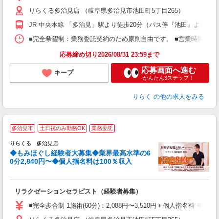
主
りらくる多治見店 （岐阜県多治見市池田町5丁目265）
躍
額
JR 中央本線 「多治見」駅より徒歩20分（バス停『池田』より徒歩
間
ス
■完全希望制：業務委託契約のため原則自由です。 ■営業時間帯（9
K.
応募締め切り2026/08/31 23:59まで
応募画面へ進む
キープ
かんたん3ステップ！
りらく
の他の求人をみる
◆
多治見市
土日祝のみ勤務OK
業務委託
円
りらくる 多治見店
◆もみほぐし経験者大募集◆業界最高水準の6
0分2,840円〜◆個人指名料は100％収入
に
間
リラクゼーションセラピスト（経験者募集）
入
た
■完全歩合制 1施術(60分)：2,088円〜3,510円＋個人指名料 
主