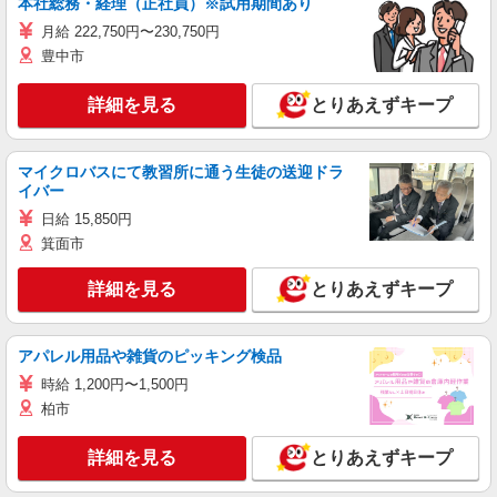
本社総務・経理（正社員）※試用期間あり
月給 222,750円〜230,750円
豊中市
詳細を見る
とりあえずキープ
マイクロバスにて教習所に通う生徒の送迎ドラ
イバー
日給 15,850円
箕面市
詳細を見る
とりあえずキープ
アパレル用品や雑貨のピッキング検品
時給 1,200円〜1,500円
柏市
詳細を見る
とりあえずキープ