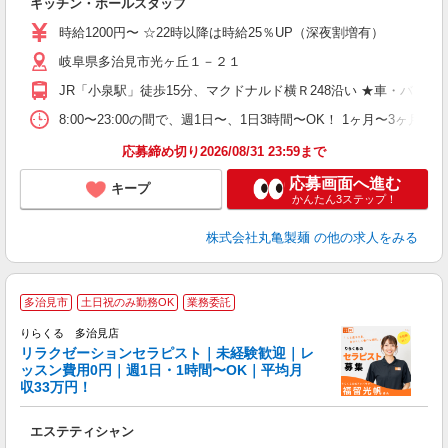
キッチン・ホールスタッフ
入
者
時給1200円〜 ☆22時以降は時給25％UP（深夜割増有）
歓
岐阜県多治見市光ヶ丘１－２１
～
り
JR「小泉駅」徒歩15分、マクドナルド横Ｒ248沿い ★車・バ
務
8:00〜23:00の間で、週1日〜、1日3時間〜OK！ 1ヶ月
フ
応募締め切り2026/08/31 23:59まで
応募画面へ進む
キープ
かんたん3ステップ！
株式会社丸亀製麺
の他の求人をみる
多治見市
土日祝のみ勤務OK
業務委託
りらくる 多治見店
学
リラクゼーションセラピスト｜未経験歓迎｜レ
ッスン費用0円｜週1日・1時間〜OK｜平均月
収33万円！
目
エステティシャン
入