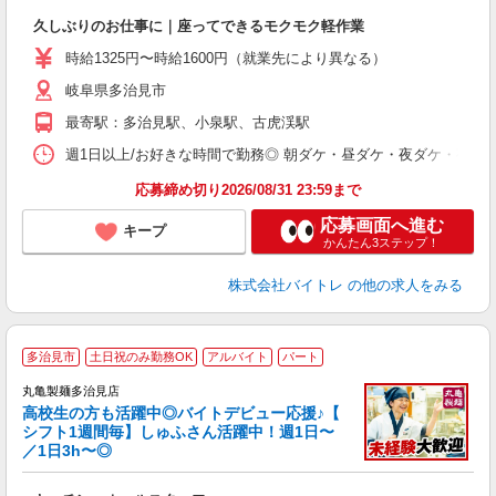
験
久しぶりのお仕事に｜座ってできるモクモク軽作業
即
活
時給1325円〜時給1600円（就業先により異なる）
（
岐阜県多治見市
短
K
最寄駅：多治見駅、小泉駅、古虎渓駅
日
髪
週1日以上/お好きな時間で勤務◎ 朝ダケ・昼ダケ・夜ダケ・夜勤など、 ご自
応募締め切り2026/08/31 23:59まで
応募画面へ進む
キープ
かんたん3ステップ！
株式会社バイトレ
の他の求人をみる
多治見市
土日祝のみ勤務OK
アルバイト
パート
丸亀製麺多治見店
高校生の方も活躍中◎バイトデビュー応援♪【
シフト1週間毎】しゅふさん活躍中！週1日〜
／1日3h〜◎
ル