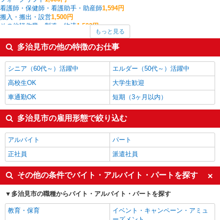
看護師・保健師・看護助手・助産師
1,594円
搬入・搬出・設営
1,500円
その他軽作業・製造・物流
1,500円
もっと見る
介護職・ヘルパー
1,479円
その他介護・福祉
1,467円
多治見市の他の特徴のお仕事
製造・組立・加工
1,431円
一般・営業事務
1,425円
シニア（60代～）活躍中
エルダー（50代～）活躍中
多治見市の他の職種の平均時給を見る
高校生OK
大学生歓迎
車通勤OK
短期（3ヶ月以内）
多治見市の雇用形態で絞り込む
アルバイト
パート
正社員
派遣社員
その他の条件でバイト・アルバイト・パートを探す
多治見市の職種からバイト・アルバイト・パートを探す
教育・保育
イベント・キャンペーン・アミュ
ーズメント