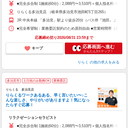
た
■完全歩合制 1施術(60分)：2,088円〜3,510円＋個人指名料 ※
主
りらくる多治見店 （岐阜県多治見市池田町5丁目265）
躍
額
JR 中央本線 「多治見」駅より徒歩20分（バス停『池田』より徒歩
間
ス
■完全希望制：業務委託契約のため原則自由 ■営業時間帯（10:00
K.
応募締め切り2026/08/31 23:59まで
応募画面へ進む
キープ
かんたん3ステップ！
りらく
の他の求人をみる
多治見市
土日祝のみ勤務OK
業務委託
り
りらくる 多治見店
た
りらくるワークあるある、早く言いたい〜♪こ
んな楽しさ、やりがいがありますよ！気になっ
ー
たらすぐ応募！
る
リラクゼーションセラピスト
入
た
■完全歩合制 1施術(60分)：2,088円〜3,510円＋個人指名料 ※