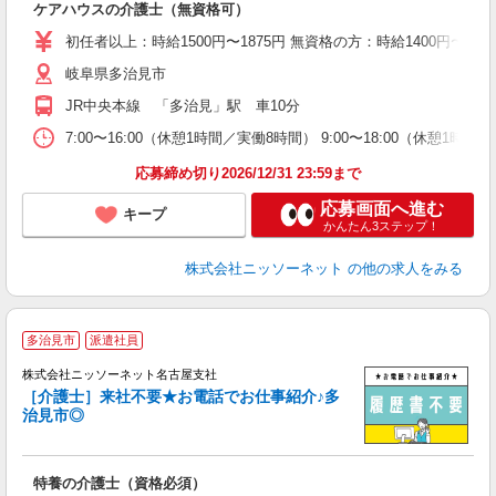
ケアハウスの介護士（無資格可）
入
車
初任者以上：時給1500円〜1875円 無資格の方：時給1400円〜175
岐阜県多治見市
JR中央本線 「多治見」駅 車10分
7:00〜16:00（休憩1時間／実働8時間） 9:00〜18:00（休憩1時間
応募締め切り2026/12/31 23:59まで
応募画面へ進む
キープ
かんたん3ステップ！
株式会社ニッソーネット
の他の求人をみる
多治見市
派遣社員
株式会社ニッソーネット名古屋支社
［介護士］来社不要★お電話でお仕事紹介♪多
治見市◎
か
特養の介護士（資格必須）
入