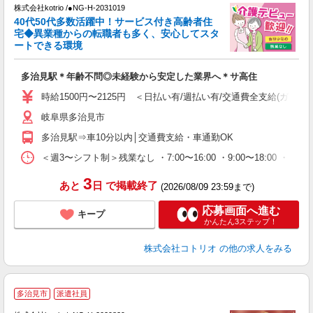
株式会社kotrio /●NG-H-2031019
女
40代50代多数活躍中！サービス付き高齢者住
ド
宅◆異業種からの転職者も多く、安心してスタ
活
ートできる環境
ル
自
多治見駅＊年齢不問◎未経験から安定した業界へ＊サ高住
役
時給1500円〜2125円 ＜日払い有/週払い有/交通費全支給(ガソリ
岐阜県多治見市
多治見駅⇒車10分以内│交通費支給・車通勤OK
＜週3〜シフト制＞残業なし ・7:00〜16:00 ・9:00〜18:00 ・
3
あと
日
で掲載終了
(2026/08/09 23:59まで)
応募画面へ進む
キープ
かんたん3ステップ！
株式会社コトリオ
の他の求人をみる
多治見市
派遣社員