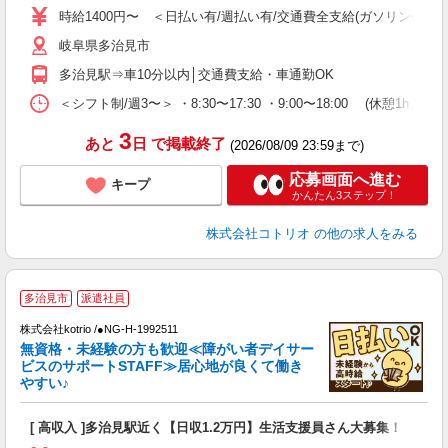
役
時給1400円〜 ＜日払い有/週払い有/交通費全支給(ガソリン代含む
岐阜県多治見市
多治見駅⇒車10分以内│交通費支給・車通勤OK
＜シフト制/週3〜＞ ・8:30〜17:30 ・9:00〜18:00 (休憩1h、残
3
あと
日
で掲載終了
(2026/08/09 23:59まで)
応募画面へ進む
キープ
かんたん3ステップ！
株式会社コトリオ
の他の求人をみる
多治見市
派遣社員
先
株式会社kotrio /●NG-H-1992511
女
無資格・未経験の方も歓迎≪障がい者デイサー
ド
ビスのサポートSTAFF≫居心地が良くて働き
活
やすい♪
ル
自
[ 高収入 ]多治見駅近く【日収1.2万円】生活支援員さん大募集！