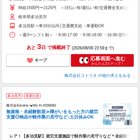
役
時給1500円〜2125円 ＜日払い有/週払い有/交通費全支給(ガソリ
岐阜県多治見市
多治見駅⇒車10分以内│交通費支給・車通勤OK
＜週3〜シフト制＞ ・8:00-17:00 ・9:00-18:00 ・16:00-
3
あと
日
で掲載終了
(2026/08/09 23:59まで)
応募画面へ進む
キープ
かんたん3ステップ！
株式会社コトリオ
の他の求人をみる
【
多治見市
派遣社員
株式会社kotrio /●NG-H-2030060
女
無資格・未経験歓迎≫障がいをもった方の就労
ド
支援◎検品や軽作業の見守など♪土日休みOK
活
ル
自
レア！【多治見駅】就労支援施設で軽作業の見守りなど＊未経験OK