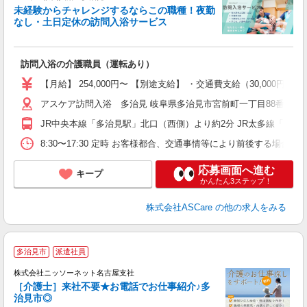
未経験からチャレンジするならこの職種！夜勤
なし・土日定休の訪問入浴サービス
定
訪問入浴の介護職員（運転あり）
未
【月給】 254,000円〜 【別途支給】 ・交通費支給（30,00
アスケア訪問入浴 多治見 岐阜県多治見市宮前町一丁目88番地1 
JR中央本線「多治見駅」北口（西側）より約2分 JR太多線「多治
8:30〜17:30 定時 お客様都合、交通事情等により前後する場
応募画面へ進む
キープ
かんたん3ステップ！
株式会社ASCare
の他の求人をみる
多治見市
派遣社員
株式会社ニッソーネット名古屋支社
［介護士］来社不要★お電話でお仕事紹介♪多
治見市◎