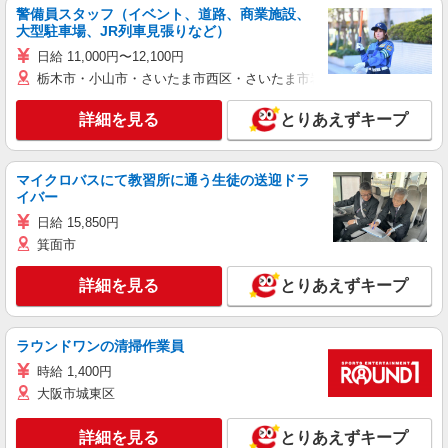
警備員スタッフ（イベント、道路、商業施設、
大型駐車場、JR列車見張りなど）
日給 11,000円〜12,100円
栃木市・小山市・さいたま市西区・さいたま市岩槻区・久喜市・蓮田
詳細を見る
とりあえずキープ
マイクロバスにて教習所に通う生徒の送迎ドラ
イバー
日給 15,850円
箕面市
詳細を見る
とりあえずキープ
ラウンドワンの清掃作業員
時給 1,400円
大阪市城東区
詳細を見る
とりあえずキープ