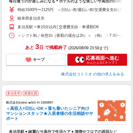
毎日通うのが楽しみになる＊ホテルのような美しいサ高住のSTAFF
役
時給1500円〜2125円 ＜日払い有/週払い有/交通費全支給(ガソリ
岐阜県多治見市
多治見駅⇒車10分以内│交通費支給・車通勤OK
＜シフト制／休憩1h（夜勤の場合は2h）＞ （例） ・7:30〜16:30 ・
3
あと
日
で掲載終了
(2026/08/09 23:59まで)
応募画面へ進む
キープ
かんたん3ステップ！
株式会社コトリオ
の他の求人をみる
【
多治見市
派遣社員
株式会社kotrio /●NG-H-1905897
女
＜高収入×日払いOK＞落ち着いたシニア向け
ド
マンションスタッフ★入居者様の生活相談やサ
活
ポート
ル
自
多治見駅▼綺麗なサ高住で生活ケア▼清掃やフロアの巡回など