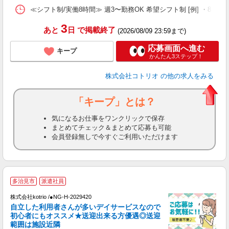
≪シフト制/実働8時間≫ 週3〜勤務OK 希望シフト制 [例] ・8:00〜17:
3
あと
日
で掲載終了
(2026/08/09 23:59まで)
応募画面へ進む
キープ
かんたん3ステップ！
株式会社コトリオ
の他の求人をみる
「キープ」とは？
気になるお仕事をワンクリックで保存
まとめてチェック＆まとめて応募も可能
会員登録無しで今すぐご利用いただけます
多治見市
派遣社員
＊
株式会社kotrio /●NG-H-2029420
女
自立した利用者さんが多いデイサービスなので
ド
初心者にもオススメ★送迎出来る方優遇◎送迎
活
範囲は施設近隣