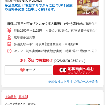
株式会社kotrio /●NG-H-2029829
女
多治見駅近く*夜勤アリでさらに給与UP！経験
ド
や資格を武器に効率よく稼げます♪
活
ル
自
日収1.2万円〜可★「とにかく収入重視!」が叶う高時給の有料住宅
役
時給1500円〜2125円 ＜日払い有/週払い有/交通費全支給(ガソリ
岐阜県多治見市
多治見駅⇒車10分以内│交通費支給・車通勤OK
≪シフト制≫実働8時間/夜勤は実働15時間 週3〜勤務OK 希望シフト制 [例]
3
あと
日
で掲載終了
(2026/08/09 23:59まで)
応募画面へ進む
キープ
かんたん3ステップ！
株式会社コトリオ
の他の求人をみる
ア
多治見市
正社員
リ
以
アスケア訪問入浴 多治見