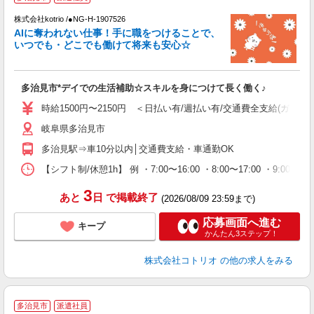
株式会社kotrio /●NG-H-1907526
女
AIに奪われない仕事！手に職をつけることで、
ド
いつでも・どこでも働けて将来も安心☆
活
ル
自
多治見市*デイでの生活補助☆スキルを身につけて長く働く♪
役
時給1500円〜2150円 ＜日払い有/週払い有/交通費全支給(ガソリ
岐阜県多治見市
多治見駅⇒車10分以内│交通費支給・車通勤OK
【シフト制/休憩1h】 例 ・7:00〜16:00 ・8:00〜17:00 ・9:00〜
3
あと
日
で掲載終了
(2026/08/09 23:59まで)
応募画面へ進む
キープ
かんたん3ステップ！
株式会社コトリオ
の他の求人をみる
多治見市
派遣社員
相