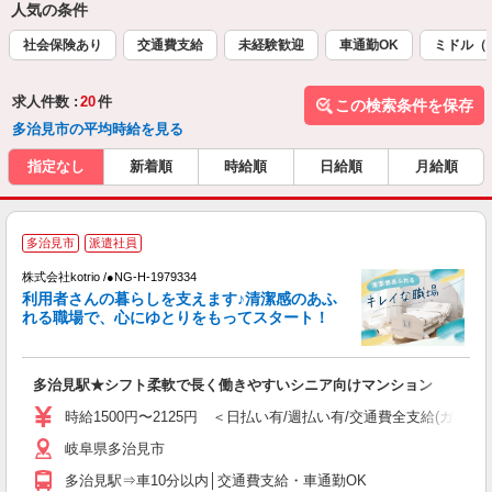
人気の条件
社会保険あり
交通費支給
未経験歓迎
車通勤OK
ミドル（
求人件数 :
20
件
この検索条件を保存
多治見市の平均時給を見る
指定なし
新着順
時給順
日給順
月給順
多治見市
派遣社員
日
株式会社kotrio /●NG-H-1979334
利用者さんの暮らしを支えます♪清潔感のあふ
女
れる職場で、心にゆとりをもってスタート！
ド
活
ル
多治見駅★シフト柔軟で長く働きやすいシニア向けマンション
自
時給1500円〜2125円 ＜日払い有/週払い有/交通費全支給(ガソリ
役
岐阜県多治見市
多治見駅⇒車10分以内│交通費支給・車通勤OK