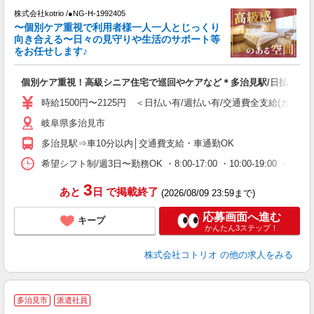
株式会社kotrio /●NG-H-1992405
女
〜個別ケア重視で利用者様一人一人とじっくり
ド
向き合える〜日々の見守りや生活のサポート等
活
をお任せします♪
ル
自
個別ケア重視！高級シニア住宅で巡回やケアなど＊多治見駅/日払いOK
役
時給1500円〜2125円 ＜日払い有/週払い有/交通費全支給(ガソリ
岐阜県多治見市
多治見駅⇒車10分以内│交通費支給・車通勤OK
希望シフト制/週3日〜勤務OK ・8:00-17:00 ・10:00-19:00
3
あと
日
で掲載終了
(2026/08/09 23:59まで)
応募画面へ進む
キープ
かんたん3ステップ！
株式会社コトリオ
の他の求人をみる
多治見市
派遣社員