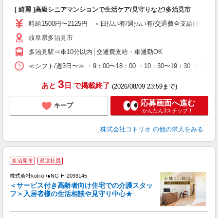
自
[ 綺麗 ]高級シニアマンションで生活ケア/見守りなど/多治見市
役
時給1500円〜2125円 ＜日払い有/週払い有/交通費全支給(ガソリ
岐阜県多治見市
多治見駅⇒車10分以内│交通費支給・車通勤OK
≪シフト/週3日〜≫ ・9：00〜18：00 ・10：30〜19：30 ・16
3
あと
日
で掲載終了
(2026/08/09 23:59まで)
応募画面へ進む
キープ
かんたん3ステップ！
株式会社コトリオ
の他の求人をみる
【
多治見市
派遣社員
株式会社kotrio /●NG-H-2093145
女
＜サービス付き高齢者向け住宅での介護スタッ
ド
フ＞入居者様の生活相談や見守り中心★
活
ル
自