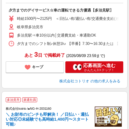
ル
自
夕方までのデイサービス☆車の運転できる方優遇【多治見駅】
役
時給1500円〜2125円 ＜日払い有/週払い有/交通費全支給(ガソリ
岐阜県多治見市
多治見駅⇒車10分以内│交通費支給・車通勤OK
夕方までのシフト制♪休憩1h♪ 【早番】7:30〜16:30または 【日
3
あと
日
で掲載終了
(2026/08/09 23:59まで)
応募画面へ進む
キープ
かんたん3ステップ！
株式会社コトリオ
の他の求人をみる
多治見市
派遣社員
株式会社kotrio /●NG-H-2031160
女
＼ お財布のピンチも即解決！ ／日払い・週払
ド
い対応◎未経験でも高時給1,400円〜スタート
活
可能♪
ル