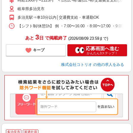
時給1500円〜2125円 ＜日払い有/週払い有/交通費全支給(ガソリ
岐阜県多治見市
多治見駅⇒車10分以内│交通費支給・車通勤OK
【シフト制/休憩1h】 例 ・7:00〜16:00 ・8:00〜17:00 ・9:00〜
3
あと
日
で掲載終了
(2026/08/09 23:59まで)
応募画面へ進む
キープ
かんたん3ステップ！
株式会社コトリオ
の他の求人をみる
多治見市
派遣社員