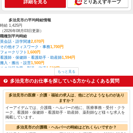
詳細を見る
とりあえずキープ
多治見市の平均時給情報
時給 1,425円
（2026年08月03日更新）
職種別平均時給
英会話・語学関連
2,070円
その他オフィスワーク・事務
1,700円
フォークリフト
1,600円
看護師・保健師・看護助手・助産師
1,594円
搬入・搬出・設営
1,500円
その他軽作業・製造・物流
1,500円
もっと見る
介護職・ヘルパー
1,479円
その他介護・福祉
1,467円
多治見市のお仕事を探している方からよくある質問
製造・組立・加工
1,431円
一般・営業事務
1,425円
多治見市の他の職種の平均時給を見る
多治見市の医療・介護・福祉の求人は、他にどのようなものがあり
ますか？
イーアイデムでは、介護職・ヘルパーの他に、医療事務・受付・クラ
ーク、看護師・保健師・看護助手・助産師、薬剤師など様々な求人を
掲載しています。
多治見市の介護職・ヘルパーの時給はどれくらいですか？