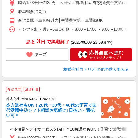
役
時給1500円〜2125円 ＜日払い有/週払い有/交通費全支給(ガソリ
岐阜県多治見市
多治見駅⇒車10分以内│交通費支給・車通勤OK
＜シフト制＞週3〜5日OK 例 ・8:00〜17:00 ・9:00〜18:00 など
3
あと
日
で掲載終了
(2026/08/09 23:59まで)
応募画面へ進む
キープ
かんたん3ステップ！
株式会社コトリオ
の他の求人をみる
多治見市
派遣社員
株式会社kotrio /●NG-H-2029578
女
夕方退社もOK！20代・30代・40代の子育て世
ド
代活躍中◎シフト相談お気軽に♪日払い・週払
活
い可＊
ル
自
＜多治見＞デイサービスSTAFF＊16時退社もOK！子育て世代活躍中
役