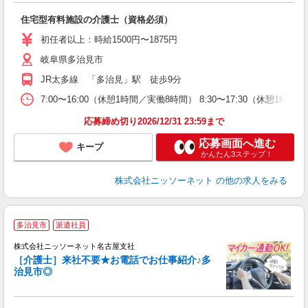
施
住宅型有料施設の介護士（資格必須）
入
車
初任者以上：時給1500円〜1875円
岐阜県多治見市
JR太多線 「多治見」駅 徒歩9分
7:00〜16:00（休憩1時間／実働8時間） 8:30〜17:30（休憩1時間
応募締め切り2026/12/31 23:59まで
応募画面へ進む
キープ
かんたん3ステップ！
株式会社ニッソーネット
の他の求人をみる
多治見市
派遣社員
株式会社ニッソーネット名古屋支社
［介護士］来社不要★お電話でお仕事紹介♪多
治見市◎
♪.