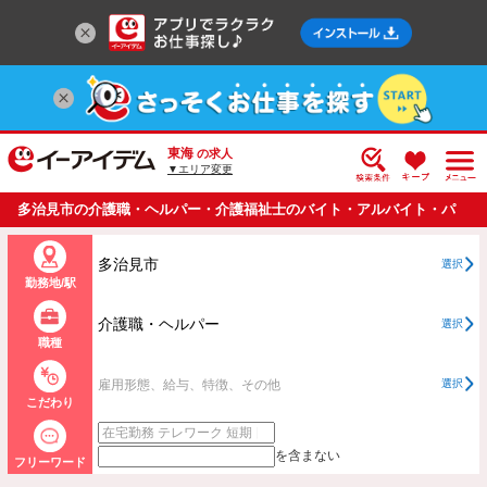
東海
の求人
▼エリア変更
多治見市の介護職・ヘルパー・介護福祉士のバイト・アルバイト・パ
ートの求人情報一覧
多治見市
選択
勤務地/駅
介護職・ヘルパー
選択
職種
雇用形態、給与、特徴、その他
選択
こだわり
を含まない
フリーワード