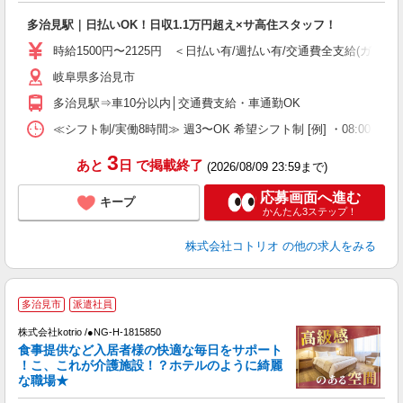
自
多治見駅｜日払いOK！日収1.1万円超え×サ高住スタッフ！
役
時給1500円〜2125円 ＜日払い有/週払い有/交通費全支給(ガソリ
岐阜県多治見市
多治見駅⇒車10分以内│交通費支給・車通勤OK
≪シフト制/実働8時間≫ 週3〜OK 希望シフト制 [例] ・08:00 〜 17:0
3
あと
日
で掲載終了
(2026/08/09 23:59まで)
応募画面へ進む
キープ
かんたん3ステップ！
株式会社コトリオ
の他の求人をみる
【
多治見市
派遣社員
株式会社kotrio /●NG-H-1815850
女
食事提供など入居者様の快適な毎日をサポート
ド
！こ、これが介護施設！？ホテルのように綺麗
活
な職場★
ル