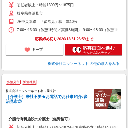
車
初任者以上：時給1500円〜1875円
岐阜県多治見市
JR中央本線 「多治見」駅 車10分
7:00〜16:00（休憩1時間／実働8時間） 9:00〜18:00（休憩1時間
応募締め切り2026/12/31 23:59まで
応募画面へ進む
キープ
かんたん3ステップ！
株式会社ニッソーネット
の他の求人をみる
多治見市
派遣社員
株式会社ニッソーネット名古屋支社
［介護士］来社不要★お電話でお仕事紹介♪多
治見市◎
施
介護付有料施設の介護士（無資格可）
入
車
初任者以上：時給1500円〜1875円 無資格の方：時給1400円〜175