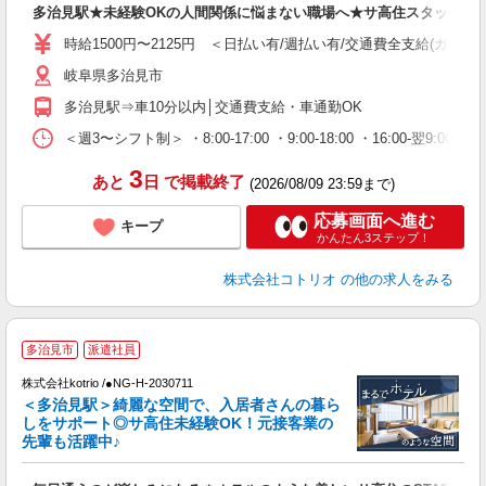
多治見駅★未経験OKの人間関係に悩まない職場へ★サ高住スタッフ
役
時給1500円〜2125円 ＜日払い有/週払い有/交通費全支給(ガソリ
岐阜県多治見市
多治見駅⇒車10分以内│交通費支給・車通勤OK
＜週3〜シフト制＞ ・8:00-17:00 ・9:00-18:00 ・16:00-
3
あと
日
で掲載終了
(2026/08/09 23:59まで)
応募画面へ進む
キープ
かんたん3ステップ！
株式会社コトリオ
の他の求人をみる
2
多治見市
派遣社員
株式会社kotrio /●NG-H-2030711
女
＜多治見駅＞綺麗な空間で、入居者さんの暮ら
ド
しをサポート◎サ高住未経験OK！元接客業の
活
先輩も活躍中♪
ル
自