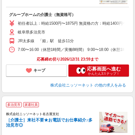
お
グループホームの介護士（無資格可）
入
自
初任者以上：時給1500円〜1875円 無資格の方：時給1400円〜175
岐阜県多治見市
JR太多線 「姫」駅 徒歩11分
7:00〜16:00（休憩1時間／実働8時間） 9:00〜18:00（休憩1時間
応募締め切り2026/12/31 23:59まで
応募画面へ進む
キープ
かんたん3ステップ！
株式会社ニッソーネット
の他の求人をみる
多治見市
派遣社員
株式会社ニッソーネット名古屋支社
［介護士］来社不要★お電話でお仕事紹介♪多
治見市◎