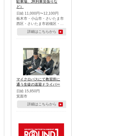
駐車場、JR列車見張りな
ど）
日給 11,000円〜12,100円
栃木市・小山市・さいたま市
西区・さいたま市岩槻区・久
喜市・蓮田市
詳細はこちらから
マイクロバスにて教習所に
通う生徒の送迎ドライバー
日給 15,850円
箕面市
詳細はこちらから