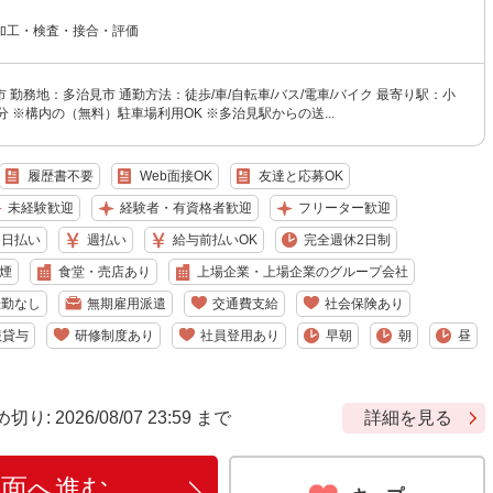
加工・検査・接合・評価
 勤務地：多治見市 通勤方法：徒歩/車/自転車/バス/電車/バイク 最寄り駅：小
分 ※構内の（無料）駐車場利用OK ※多治見駅からの送...
履歴書不要
Web面接OK
友達と応募OK
未経験歓迎
経験者・有資格者歓迎
フリーター歓迎
日払い
週払い
給与前払いOK
完全週休2日制
煙
食堂・売店あり
上場企業・上場企業のグループ会社
転勤なし
無期雇用派遣
交通費支給
社会保険あり
服貸与
研修制度あり
社員登用あり
早朝
朝
昼
 2026/08/07 23:59 まで
詳細を見る
画面へ進む