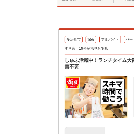
多治見市
深夜
アルバイト
パー
すき家 19号多治見音羽店
しゅふ活躍中！ランチタイム大歓
書不要