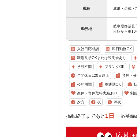
職種
成形・焼成・
岐阜県多治見市
勤務地
泉駅から車10
入社日応相談
即日勤務OK
職場見学OKまたは説明会あり
学歴不問
ブランクOK
年間休日120日以上
禁煙・分
公的機関
車通勤OK
産休・育休取得実績あり
制
夕方
夜
深夜
1日
掲載終了まであと
応募締め切り:
応募