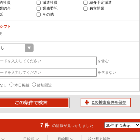
約社員
派遣社員
紹介予定派遣
業紹介
業務委託
独立開業
託
その他
-シフト
夜
を含む
を含まない
なし
本日掲載
締切間近
この検索条件を保存
条件で検索
7 件
の情報が見つかりました
日給順
月給順
並び替え解除