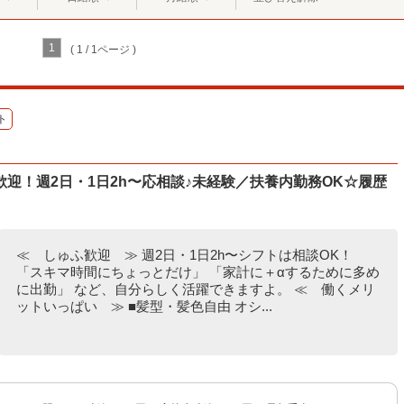
1
( 1 / 1ページ )
ト
迎！週2日・1日2h〜応相談♪未経験／扶養内勤務OK☆履歴
≪ しゅふ歓迎 ≫ 週2日・1日2h〜シフトは相談OK！
「スキマ時間にちょっとだけ」 「家計に＋αするために多め
に出勤」 など、自分らしく活躍できますよ。 ≪ 働くメリ
ットいっぱい ≫ ■髪型・髪色自由 オシ...