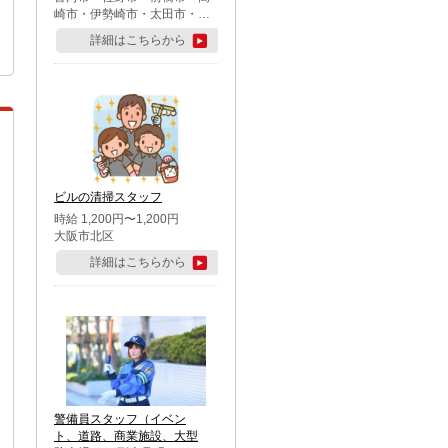
崎市・伊勢崎市・太田市・館
林市・藤岡市・大泉町・さい
詳細はこちらから
たま市北区・川越市・熊谷
市・行田市・秩父市・所沢
市・飯能市・東松山市・坂戸
市・鶴ケ島市・千葉市中央
区・市川市・松戸市・習志野
市・柏市・流山市・八千代
市・足立区・江戸川区・八王
子市・町田市
ビルの清掃スタッフ
時給 1,200円〜1,200円
大阪市北区
詳細はこちらから
警備員スタッフ（イベン
ト、道路、商業施設、大型