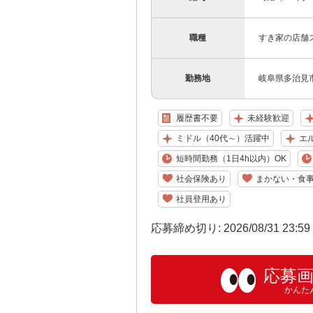
職種
すき家の店舗
勤務地
岐阜県多治見市
履歴書不要
未経験歓迎
ミドル（40代～）活躍中
エ
短時間勤務（1日4h以内）OK
社会保険あり
まかない・食
社員登用あり
応募締め切り: 2026/08/31 23:5
応募
かんた