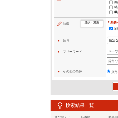
契
職
嘱
勤務
選択・変更
特徴
深
給与
フリーワード
その他の条件
指定
この
検索結果一覧
並び替え ：
新着順
時給順