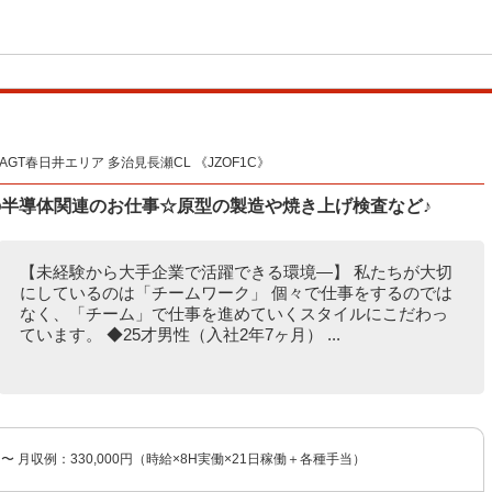
AGT春日井エリア 多治見長瀬CL 《JZOF1C》
の半導体関連のお仕事☆原型の製造や焼き上げ検査など♪
【未経験から大手企業で活躍できる環境―】 私たちが大切
にしているのは「チームワーク」 個々で仕事をするのでは
なく、「チーム」で仕事を進めていくスタイルにこだわっ
ています。 ◆25才男性（入社2年7ヶ月） ...
円〜 月収例：330,000円（時給×8H実働×21日稼働＋各種手当）