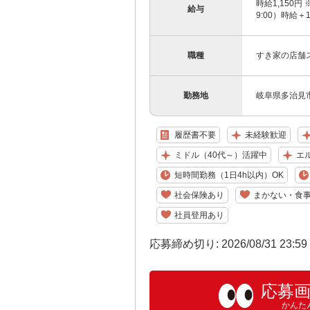
時給1,150円 
給与
9:00）時給＋
職種
すき家の店舗
勤務地
岐阜県多治見市
履歴書不要
未経験歓迎
ミドル（40代～）活躍中
エ
短時間勤務（1日4h以内）OK
社会保険あり
まかない・食
社員登用あり
応募締め切り: 2026/08/31 23:5
応募
かんた