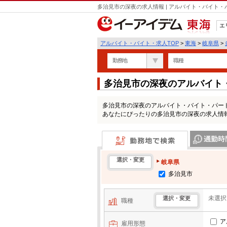
多治見市の深夜の求人情報 | アルバイト・バイト
エ
東海
アルバイト・バイト・求人TOP
>
東海
>
岐阜県
>
勤務地
職種
多治見市の深夜のアルバイト
多治見市の深夜のアルバイト・バイト・パー
あなたにぴったりの多治見市の深夜の求人情
勤務地で検索
通勤時間・区
選択・変更
岐阜県
多治見市
未選択
選択・変更
職種
ア
雇用形態