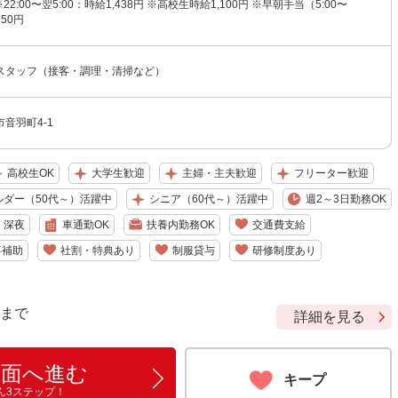
※22:00〜翌5:00：時給1,438円 ※高校生時給1,100円 ※早朝手当（5:00〜
150円
スタッフ（接客・調理・清掃など）
音羽町4-1
高校生OK
大学生歓迎
主婦・主夫歓迎
フリーター歓迎
ルダー（50代～）活躍中
シニア（60代～）活躍中
週2～3日勤務OK
深夜
車通勤OK
扶養内勤務OK
交通費支給
事補助
社割・特典あり
制服貸与
研修制度あり
9 まで
詳細を見る
画面へ進む
キープ
ん3ステップ！