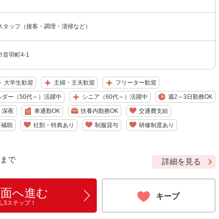
スタッフ（接客・調理・清掃など）
音羽町4-1
大学生歓迎
主婦・主夫歓迎
フリーター歓迎
ルダー（50代～）活躍中
シニア（60代～）活躍中
週2～3日勤務OK
深夜
車通勤OK
扶養内勤務OK
交通費支給
事補助
社割・特典あり
制服貸与
研修制度あり
9 まで
詳細を見る
画面へ進む
キープ
ん3ステップ！