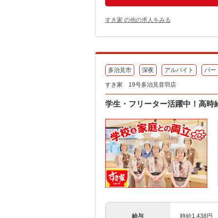
すき家 の他の求人をみる
多治見市
深夜
アルバイト
パー
すき家 19号多治見音羽店
学生・フリーター活躍中！高時給
給与
時給1,438円