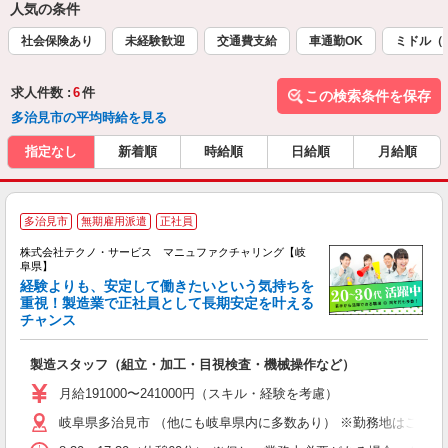
人気の条件
社会保険あり
未経験歓迎
交通費支給
車通勤OK
ミドル（
求人件数 :
6
件
この検索条件を保存
多治見市の平均時給を見る
指定なし
新着順
時給順
日給順
月給順
多治見市
無期雇用派遣
正社員
株式会社テクノ・サービス マニュファクチャリング【岐
阜県】
経験よりも、安定して働きたいという気持ちを
重視！製造業で正社員として長期安定を叶える
チャンス
く
入
製造スタッフ（組立・加工・目視検査・機械操作など）
未
あ
月給191000〜241000円（スキル・経験を考慮）
遣
岐阜県多治見市 （他にも岐阜県内に多数あり） ※勤務地はご希望