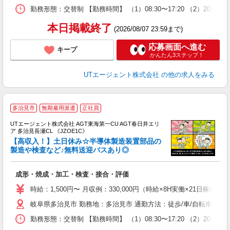
場
勤務形態：交替制 【勤務時間】 （1）08:30〜17:20 （2）20
通
り
本日掲載終了
(2026/08/07 23:59まで)
応募画面へ進む
キープ
かんたん3ステップ！
UTエージェント株式会社
の他の求人をみる
多治見市
無期雇用派遣
正社員
UTエージェント株式会社 AGT東海第一CU AGT春日井エリ
ア 多治見長瀬CL 《JZOE1C》
【高収入！】土日休み☆半導体製造装置部品の
製造や検査など♪無料送迎バスあり◎
る
成形・焼成・加工・検査・接合・評価
入
場
時給：1,500円〜 月収例：330,000円（時給×8H実働×21日稼働＋
タ
岐阜県多治見市 勤務地：多治見市 通勤方法：徒歩/車/自転車/バス
休
場
勤務形態：交替制 【勤務時間】 （1）08:30〜17:20 （2）20
通