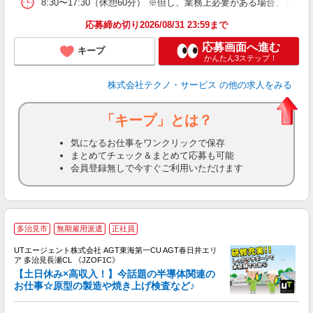
8:30〜17:30（休憩60分） ※但し、業務上必要がある場合
応募締め切り2026/08/31 23:59まで
応募画面へ進む
キープ
かんたん3ステップ！
株式会社テクノ・サービス
の他の求人をみる
「キープ」とは？
気になるお仕事をワンクリックで保存
まとめてチェック＆まとめて応募も可能
会員登録無しで今すぐご利用いただけます
多治見市
無期雇用派遣
正社員
UTエージェント株式会社 AGT東海第一CU AGT春日井エリ
ア 多治見長瀬CL 《JZOF1C》
【土日休み×高収入！】今話題の半導体関連の
お仕事☆原型の製造や焼き上げ検査など♪
る