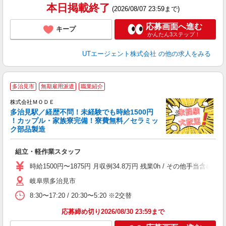
り
本日掲載終了
(2026/08/07 23:59まで)
応募画面へ進む
キープ
かんたん3ステップ！
UTエージェント株式会社
の他の求人をみる
多治見市
無期雇用派遣
職業紹介
株式会社ＭＯＤＥ
多治見駅／経歴不問！未経験でも時給1500円
！カップル・家族寮完備！寮費無料／セラミッ
ク部品製造
っ
組立・軽作業スタッフ
入
場
時給1500円〜1875円 月収例34.8万円 残業0h / その他手当
者
岐阜県多治見市
リ
問
8:30〜17:20 / 20:30〜5:20 ※2交替
り
土
応募締め切り2026/08/30 23:59まで